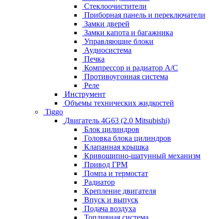
Стеклоочистители
Приборная панель и переключатели
Замки дверей
Замки капота и багажника
Управляющие блоки
Аудиосистема
Печка
Компрессор и радиатор А/C
Противоугонная система
Реле
Инструмент
Объемы технических жидкостей
Tiggo
Двигатель 4G63 (2.0 Mitsubishi)
Блок цилиндров
Головка блока цилиндров
Клапанная крышка
Кривошипно-шатунный механизм
Привод ГРМ
Помпа и термостат
Радиатор
Крепление двигателя
Впуск и выпуск
Подача воздуха
Топливная система