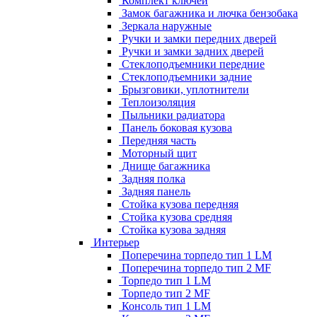
Комплект ключей
Замок багажника и лючка бензобака
Зеркала наружные
Ручки и замки передних дверей
Ручки и замки задних дверей
Стеклоподъемники передние
Стеклоподъемники задние
Брызговики, уплотнители
Теплоизоляция
Пыльники радиатора
Панель боковая кузова
Передняя часть
Моторный щит
Днище багажника
Задняя полка
Задняя панель
Стойка кузова передняя
Стойка кузова средняя
Стойка кузова задняя
Интерьер
Поперечина торпедо тип 1 LM
Поперечина торпедо тип 2 MF
Торпедо тип 1 LM
Торпедо тип 2 MF
Консоль тип 1 LM