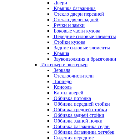
Двери
Крышка багажника
Стекло двери передней
Стекло двери задней
Ручки и замки
Боковые части кузова
Передние силовые элементы
Стойки кузова
Задние силовые элементы
Крыша
Звукоизоляция и брызговики
Интерьер и экстерьер
Зеркала
Стеклоочистители
Торпедо
Консоль
Карты дверей
Оббивка потолка
Оббивка передней стойки
Оббивка средней стойки
Оббивка задней стойки
Оббивка задней полки
Оббивка багажника седан
Оббивка багажника хетчбэк
Сидения передние