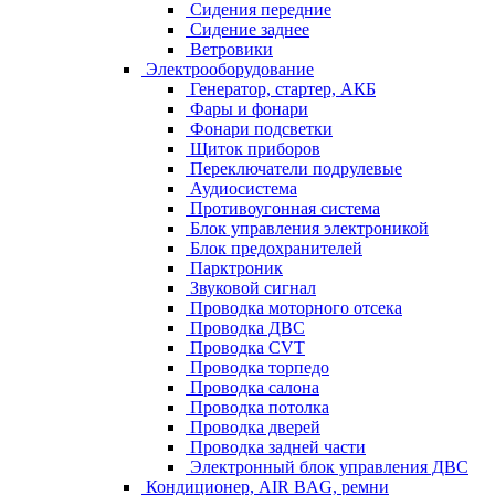
Сидения передние
Сидение заднее
Ветровики
Электрооборудование
Генератор, стартер, АКБ
Фары и фонари
Фонари подсветки
Щиток приборов
Переключатели подрулевые
Аудиосистема
Противоугонная система
Блок управления электроникой
Блок предохранителей
Парктроник
Звуковой сигнал
Проводка моторного отсека
Проводка ДВС
Проводка CVT
Проводка торпедо
Проводка салона
Проводка потолка
Проводка дверей
Проводка задней части
Электронный блок управления ДВС
Кондиционер, AIR BAG, ремни