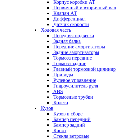
Корпус коробки АТ
Первичный и вторичный вал
Клапан АТ
Дифференциал
Датчик скорости
Ходовая часть
Передняя подвеска
Задняя балка
Передние амортизаторы
Задние амортизаторы
Тормоза передние
Тормоза задние
Главный тормозной цилиндр
Приводы
Рулевое управление
Гидроусилитель руля
ABS
Тормозные трубки
Колеса
Кузов
Кузов в сборе
Бампер передний
Бампер задний
Капот
Стекла ветровые