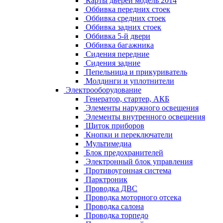
Карты дверей модель 2014
Оббивка передних стоек
Оббивка средних стоек
Оббивка задних стоек
Оббивка 5-й двери
Оббивка багажника
Сидения передние
Сидения задние
Пепельница и прикуриватель
Молдинги и уплотнители
Электрооборудование
Генератор, стартер, АКБ
Элементы наружного освещения
Элементы внутренного освещения
Щиток приборов
Кнопки и переключатели
Мультимедиа
Блок предохранителей
Электронный блок управления
Противоугонная система
Парктроник
Проводка ДВС
Проводка моторного отсека
Проводка салона
Проводка торпедо