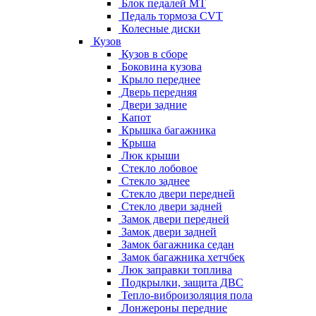
Блок педалей МТ
Педаль тормоза CVT
Колесные диски
Кузов
Кузов в сборе
Боковина кузова
Крыло переднее
Дверь передняя
Двери задние
Капот
Крышка багажника
Крыша
Люк крыши
Стекло лобовое
Стекло заднее
Стекло двери передней
Стекло двери задней
Замок двери передней
Замок двери задней
Замок багажника седан
Замок багажника хетчбек
Люк заправки топлива
Подкрылки, защита ДВС
Тепло-виброизоляция пола
Лонжероны передние