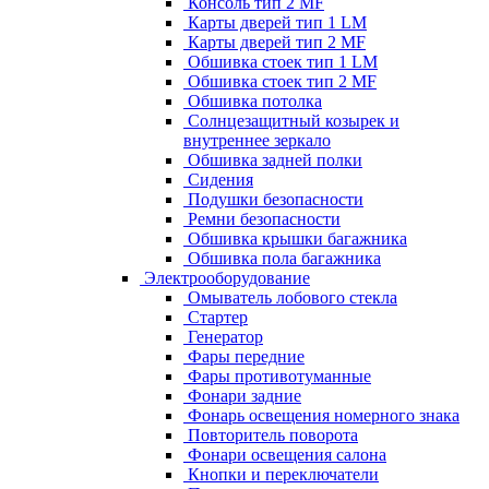
Консоль тип 2 MF
Карты дверей тип 1 LM
Карты дверей тип 2 MF
Обшивка стоек тип 1 LM
Обшивка стоек тип 2 MF
Обшивка потолка
Солнцезащитный козырек и
внутреннее зеркало
Обшивка задней полки
Сидения
Подушки безопасности
Ремни безопасности
Обшивка крышки багажника
Обшивка пола багажника
Электрооборудование
Омыватель лобового стекла
Стартер
Генератор
Фары передние
Фары противотуманные
Фонари задние
Фонарь освещения номерного знака
Повторитель поворота
Фонари освещения салона
Кнопки и переключатели