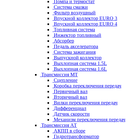
Помпа и термостат
Система смазки
Фильтр воздушный
Впускной коллектор EURO 3
Впускной коллектор EURO 4
Топливная система
Инжектор топливный
Абсорбер
Педаль акселератора
Система зажигания
Выпускной коллектор
Выхлопная система 1.5L
Выхлопная система 1.6L
Трансмиссия МТ
Сцепление
Коробка переключения передач
Первичный вал
Вторичный вал
Вилки переключения передач
Дифференциал
Датчик скорости
Механизм переключения передач
Трансмиссия АТ
АКПП в сборе
Гидротрансформатор