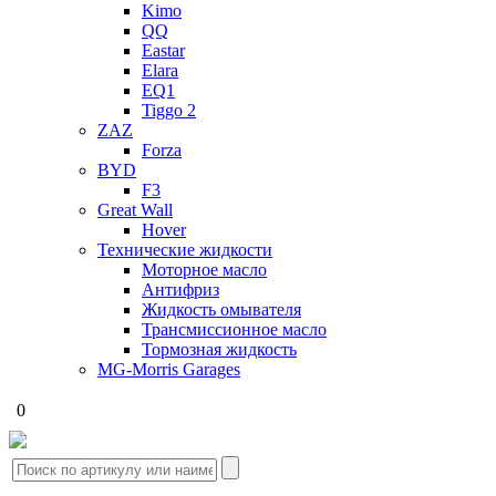
Kimo
QQ
Eastar
Elara
EQ1
Tiggo 2
ZAZ
Forza
BYD
F3
Great Wall
Hover
Технические жидкости
Моторное масло
Антифриз
Жидкость омывателя
Трансмиссионное масло
Тормозная жидкость
MG-Morris Garages
0