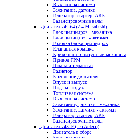
Выхлопная система
Зажигание, датчики
Генератор, стартер, АКБ
Балансировочные валы
Двигатель 4G64 (2.4 Mitsubishi)
Блок цилиндров - механика
Блок цилиндров - автомат
Головка блока цилиндров
Клапанная крышка
Кривошипно-шатунный механизм
Привод ГРМ
Помпа и термостат
Радиатор
Крепление двигателя
Впуск и выпуск
Подача воздуха
Топливная система
Выхлопная система
Зажигание, датчики - механика
Зажигание, датчики - автомат
Генератор, стартер, АКБ
Балансировочные валы
Двигатель 481F (1.6 Acteco)
Двигатель в сборе
Блок цилиндров