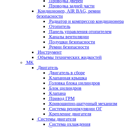
Проводка дверей
Проводка задней части
Кондиционер, AIR BAG, ремни
безопасности
Радиатор и компрессор кондиционера
Отопитель
Панель управления отопителем
Каналы вентиляции
Подушки безопасности
Ремни безопасности
Инструмент
Объемы технических жидкостей
MK
Двигатель
Двигатель в сборе
Клапанная крышка
Головка блока цилиндров
Блок цилиндров
Клапана
Привод ГРМ
Кривошипно-шатунный механизм
Система рециркуляции ОГ
Крепление двигателя
Системы двигателя
Система охлаждения