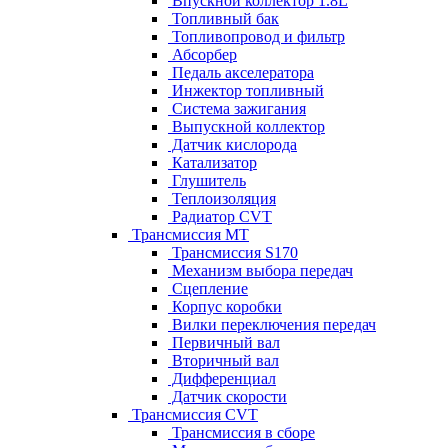
Впускной коллектор 1.8L
Топливный бак
Топливопровод и фильтр
Абсорбер
Педаль акселератора
Инжектор топливный
Система зажигания
Выпускной коллектор
Датчик кислорода
Катализатор
Глушитель
Теплоизоляция
Радиатор CVT
Трансмиссия MT
Трансмиссия S170
Механизм выбора передач
Сцепление
Корпус коробки
Вилки переключения передач
Первичный вал
Вторичный вал
Дифференциал
Датчик скорости
Трансмиссия CVT
Трансмиссия в сборе