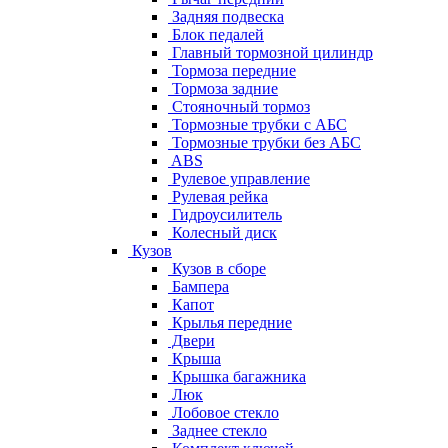
Задняя подвеска
Блок педалей
Главный тормозной цилиндр
Тормоза передние
Тормоза задние
Стояночный тормоз
Тормозные трубки с АБС
Тормозные трубки без АБС
ABS
Рулевое управление
Рулевая рейка
Гидроусилитель
Колесный диск
Кузов
Кузов в сборе
Бампера
Капот
Крылья передние
Двери
Крыша
Крышка багажника
Люк
Лобовое стекло
Заднее стекло