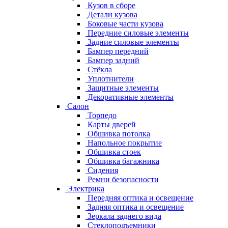
Кузов в сборе
Детали кузова
Боковые части кузова
Передние силовые элементы
Задние силовые элементы
Бампер передний
Бампер задний
Стёкла
Уплотнители
Защитные элементы
Декоративные элементы
Салон
Торпедо
Карты дверей
Обшивка потолка
Напольное покрытие
Обшивка стоек
Обшивка багажника
Сидения
Ремни безопасности
Электрика
Передняя оптика и освещение
Задняя оптика и освещение
Зеркала заднего вида
Стеклоподъемники