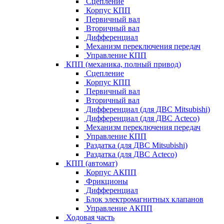
Сцепление
Корпус КПП
Первичный вал
Вторичный вал
Дифференциал
Механизм переключения передач
Управление КПП
КПП (механика, полный привод)
Сцепление
Корпус КПП
Первичный вал
Вторичный вал
Дифференциал (для ДВС Mitsubishi)
Дифференциал (для ДВС Acteco)
Механизм переключения передач
Управление КПП
Раздатка (для ДВС Mitsubishi)
Раздатка (для ДВС Acteco)
КПП (автомат)
Корпус АКПП
Фрикционы
Дифференциал
Блок электромагнитных клапанов
Управление АКПП
Ходовая часть