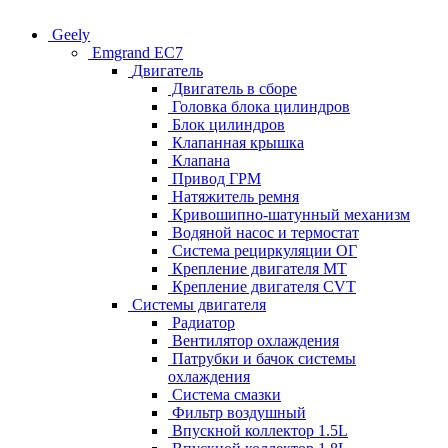
Geely
Emgrand EC7
Двигатель
Двигатель в сборе
Головка блока цилиндров
Блок цилиндров
Клапанная крышка
Клапана
Привод ГРМ
Натяжитель ремня
Кривошипно-шатунный механизм
Водяной насос и термостат
Система рециркуляции ОГ
Крепление двигателя MT
Крепление двигателя CVT
Системы двигателя
Радиатор
Вентилятор охлаждения
Патрубки и бачок системы
охлаждения
Система смазки
Фильтр воздушный
Впускной коллектор 1.5L