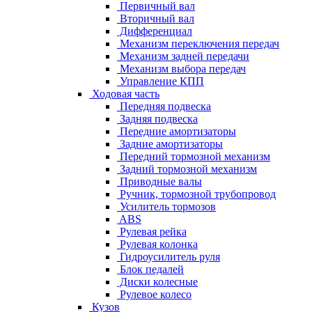
Первичный вал
Вторичный вал
Дифференциал
Механизм переключения передач
Механизм задней передачи
Механизм выбора передач
Управление КПП
Ходовая часть
Передняя подвеска
Задняя подвеска
Передние амортизаторы
Задние амортизаторы
Передний тормозной механизм
Задний тормозной механизм
Приводные валы
Ручник, тормозной трубопровод
Усилитель тормозов
ABS
Рулевая рейка
Рулевая колонка
Гидроусилитель руля
Блок педалей
Диски колесные
Рулевое колесо
Кузов