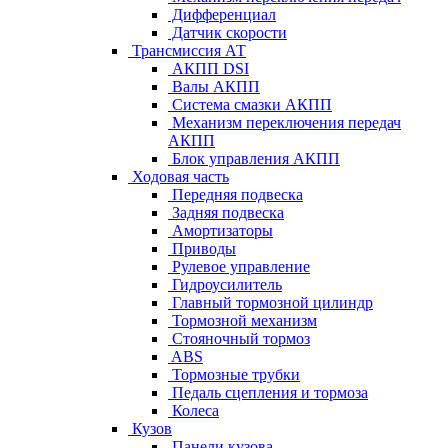
Дифференциал
Датчик скорости
Трансмиссия АТ
АКПП DSI
Валы АКПП
Система смазки АКПП
Механизм переключения передач
АКПП
Блок управления АКПП
Ходовая часть
Передняя подвеска
Задняя подвеска
Амортизаторы
Приводы
Рулевое управление
Гидроусилитель
Главный тормозной цилиндр
Тормозной механизм
Стояночный тормоз
ABS
Тормозные трубки
Педаль сцепления и тормоза
Колеса
Кузов
Панели кузова