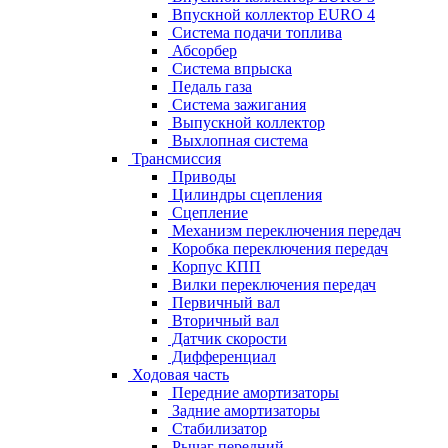
Впускной коллектор EURO 4
Система подачи топлива
Абсорбер
Система впрыска
Педаль газа
Система зажигания
Выпускной коллектор
Выхлопная система
Трансмиссия
Приводы
Цилиндры сцепления
Сцепление
Механизм переключения передач
Коробка переключения передач
Корпус КПП
Вилки переключения передач
Первичный вал
Вторичный вал
Датчик скорости
Дифференциал
Ходовая часть
Передние амортизаторы
Задние амортизаторы
Стабилизатор
Рычаг передний