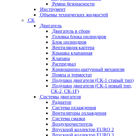
Ремни безопасности
Инструмент
Объемы технических жидкостей
CK
Двигатель
Двигатель в сборе
Головка блока цилиндров
Блок цилиндров
Вентиляция картера
Крышка клапанная
Клапана
Распредвал
Кривошипно-шатунный механизм
Помпа и термостат
Подушки двигателя (СК-1 старый тип)
Подушки двигателя (СК-1 новый тип,
СК-2, СК-1F)
Системы двигателя
Радиатор
Система охлаждения
Вентиляторы охлаждения
Система смазки
Воздухоочиститель
Впускной коллектор EURO 2
Впускной коллектор EURO 3