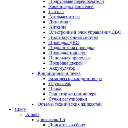
Подрулевые переключатели
Блок предохранителей
Сигнал
Автомагнитола
Динамики
Антенна
Электронный блок управления ДВС
Противоугонная система
Проводка ДВС
Подкапотная проводка
Проводка торпедо
Напольная проводка
Проводка дверей
Аккумулятор
Кондиционер и печка
Компрессор кондиционера
Осушитель
Печка
Радиатор кондиционера
Ручки регулировки
Объемы технических жидкостей
Chery
Amulet
Двигатель 1.6
Двигатель в сборе