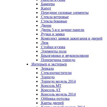
Бампера
Капот
Передние силовые элементы
Стекла ветровые
Стекла боковые
Двери
Дверь 5-я и задние панели
Ручки и замки
Комплект замков зажигания и дверей
Люк
Стойки кузова
Элементы пола
Брызговики и звукоизоляция
Поперечина торпедо
Интерьер и экстерьер
Зеркала
Стеклоочистители
Торпедо
Торпедо модель 2014
Консоль МТ
Консоль АТ
Консоль модель 2014
Оббивка потолка
Карты дверей