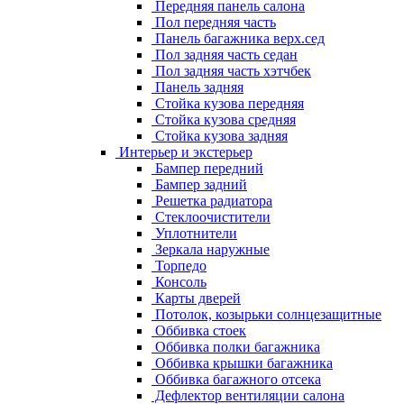
Передняя панель салона
Пол передняя часть
Панель багажника верх.сед
Пол задняя часть седан
Пол задняя часть хэтчбек
Панель задняя
Стойка кузова передняя
Стойка кузова средняя
Стойка кузова задняя
Интерьер и экстерьер
Бампер передний
Бампер задний
Решетка радиатора
Стеклоочистители
Уплотнители
Зеркала наружные
Торпедо
Консоль
Карты дверей
Потолок, козырьки солнцезащитные
Оббивка стоек
Оббивка полки багажника
Оббивка крышки багажника
Оббивка багажного отсека
Дефлектор вентиляции салона