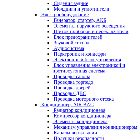
Сидения задние
Молдниги и уплотнители
Электрооборудование
Генератор, стартер, АКБ
Элементы наружного освещения
Щиток приборов и переключатели
Блок предохранителей
Звуковой сигнал
Аудиосистема
Парктроник и хэндсфри
Электронный блок управления
Блок управления электроникой и
противоугонная система
Проводка салона
Проводка торпедо
Проводка дверей
Проводка ДВС
Проводка моторного отсека
Кондиционер, AIR BAG
Радиатор кондиционера
Компрессор кондиционера
Элементы кондиционера
Механизм управления кондиционером
Каналы вентиляции
Подушки безопасности