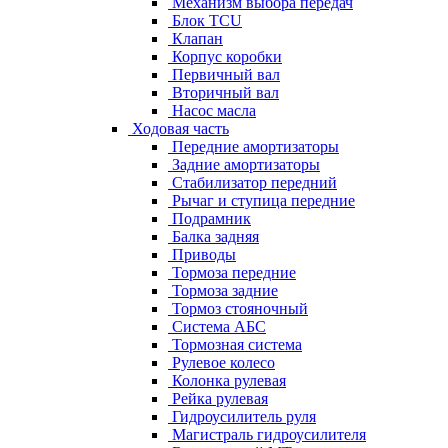
Механизм выбора передач
Блок TCU
Клапан
Корпус коробки
Первичный вал
Вторичный вал
Насос масла
Ходовая часть
Передние амортизаторы
Задние амортизаторы
Стабилизатор передний
Рычаг и ступица передние
Подрамник
Балка задняя
Приводы
Тормоза передние
Тормоза задние
Тормоз стояночный
Система АБС
Тормозная система
Рулевое колесо
Колонка рулевая
Рейка рулевая
Гидроусилитель руля
Магистраль гидроусилителя