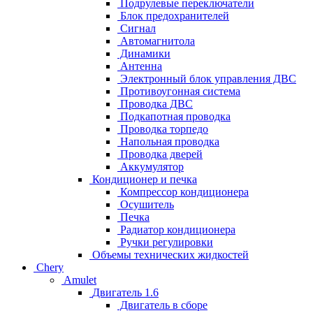
Подрулевые переключатели
Блок предохранителей
Сигнал
Автомагнитола
Динамики
Антенна
Электронный блок управления ДВС
Противоугонная система
Проводка ДВС
Подкапотная проводка
Проводка торпедо
Напольная проводка
Проводка дверей
Аккумулятор
Кондиционер и печка
Компрессор кондиционера
Осушитель
Печка
Радиатор кондиционера
Ручки регулировки
Объемы технических жидкостей
Chery
Amulet
Двигатель 1.6
Двигатель в сборе