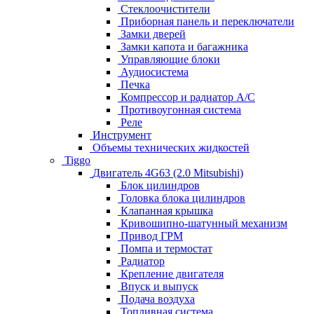
Стеклоочистители
Приборная панель и переключатели
Замки дверей
Замки капота и багажника
Управляющие блоки
Аудиосистема
Печка
Компрессор и радиатор А/C
Противоугонная система
Реле
Инструмент
Объемы технических жидкостей
Tiggo
Двигатель 4G63 (2.0 Mitsubishi)
Блок цилиндров
Головка блока цилиндров
Клапанная крышка
Кривошипно-шатунный механизм
Привод ГРМ
Помпа и термостат
Радиатор
Крепление двигателя
Впуск и выпуск
Подача воздуха
Топливная система