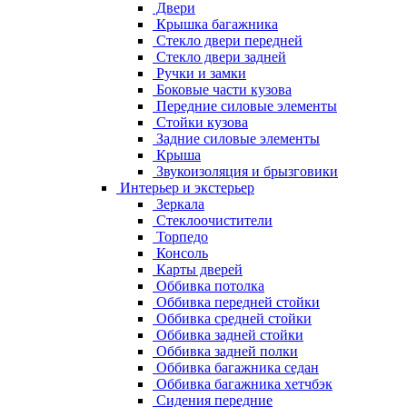
Двери
Крышка багажника
Стекло двери передней
Стекло двери задней
Ручки и замки
Боковые части кузова
Передние силовые элементы
Стойки кузова
Задние силовые элементы
Крыша
Звукоизоляция и брызговики
Интерьер и экстерьер
Зеркала
Стеклоочистители
Торпедо
Консоль
Карты дверей
Оббивка потолка
Оббивка передней стойки
Оббивка средней стойки
Оббивка задней стойки
Оббивка задней полки
Оббивка багажника седан
Оббивка багажника хетчбэк
Сидения передние