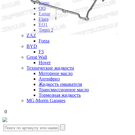
Kimo
QQ
Eastar
1
Elara
EQ1
Tiggo 2
ZAZ
Forza
BYD
F3
Great Wall
Hover
Технические жидкости
Моторное масло
Антифриз
Жидкость омывателя
Трансмиссионное масло
Тормозная жидкость
MG-Morris Garages
0