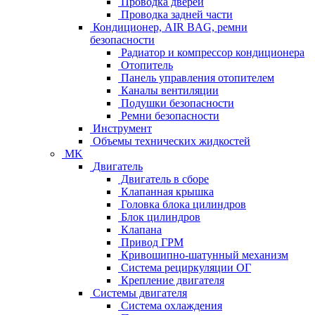
Проводка дверей
Проводка задней части
Кондиционер, AIR BAG, ремни
безопасности
Радиатор и компрессор кондиционера
Отопитель
Панель управления отопителем
Каналы вентиляции
Подушки безопасности
Ремни безопасности
Инструмент
Объемы технических жидкостей
MK
Двигатель
Двигатель в сборе
Клапанная крышка
Головка блока цилиндров
Блок цилиндров
Клапана
Привод ГРМ
Кривошипно-шатунный механизм
Система рециркуляции ОГ
Крепление двигателя
Системы двигателя
Система охлаждения