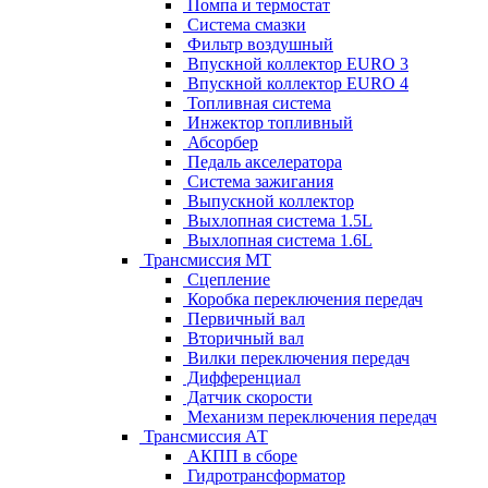
Помпа и термостат
Система смазки
Фильтр воздушный
Впускной коллектор EURO 3
Впускной коллектор EURO 4
Топливная система
Инжектор топливный
Абсорбер
Педаль акселератора
Система зажигания
Выпускной коллектор
Выхлопная система 1.5L
Выхлопная система 1.6L
Трансмиссия МТ
Сцепление
Коробка переключения передач
Первичный вал
Вторичный вал
Вилки переключения передач
Дифференциал
Датчик скорости
Механизм переключения передач
Трансмиссия АТ
АКПП в сборе
Гидротрансформатор