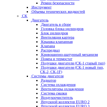
Ремни безопасности
Инструмент
Объемы технических жидкостей
CK
Двигатель
Двигатель в сборе
Головка блока цилиндров
Блок цилиндров
Вентиляция картера
Крышка клапанная
Клапана
Распредвал
Кривошипно-шатунный механизм
Помпа и термостат
Подушки двигателя (СК-1 старый тип)
Подушки двигателя (СК-1 новый тип,
СК-2, СК-1F)
Системы двигателя
Радиатор
Система охлаждения
Вентиляторы охлаждения
Система смазки
Воздухоочиститель
Впускной коллектор EURO 2
Впускной коллектор EURO 3