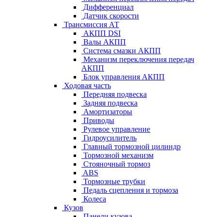
Дифференциал
Датчик скорости
Трансмиссия АТ
АКПП DSI
Валы АКПП
Система смазки АКПП
Механизм переключения передач
АКПП
Блок управления АКПП
Ходовая часть
Передняя подвеска
Задняя подвеска
Амортизаторы
Приводы
Рулевое управление
Гидроусилитель
Главный тормозной цилиндр
Тормозной механизм
Стояночный тормоз
ABS
Тормозные трубки
Педаль сцепления и тормоза
Колеса
Кузов
Панели кузова