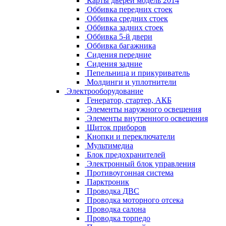
Карты дверей модель 2014
Оббивка передних стоек
Оббивка средних стоек
Оббивка задних стоек
Оббивка 5-й двери
Оббивка багажника
Сидения передние
Сидения задние
Пепельница и прикуриватель
Молдинги и уплотнители
Электрооборудование
Генератор, стартер, АКБ
Элементы наружного освещения
Элементы внутренного освещения
Щиток приборов
Кнопки и переключатели
Мультимедиа
Блок предохранителей
Электронный блок управления
Противоугонная система
Парктроник
Проводка ДВС
Проводка моторного отсека
Проводка салона
Проводка торпедо