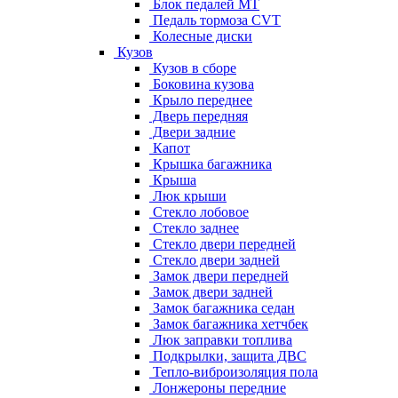
Блок педалей МТ
Педаль тормоза CVT
Колесные диски
Кузов
Кузов в сборе
Боковина кузова
Крыло переднее
Дверь передняя
Двери задние
Капот
Крышка багажника
Крыша
Люк крыши
Стекло лобовое
Стекло заднее
Стекло двери передней
Стекло двери задней
Замок двери передней
Замок двери задней
Замок багажника седан
Замок багажника хетчбек
Люк заправки топлива
Подкрылки, защита ДВС
Тепло-виброизоляция пола
Лонжероны передние