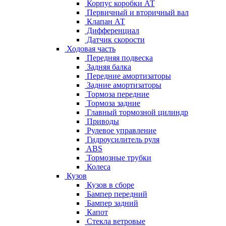
Корпус коробки АТ
Первичный и вторичный вал
Клапан АТ
Дифференциал
Датчик скорости
Ходовая часть
Передняя подвеска
Задняя балка
Передние амортизаторы
Задние амортизаторы
Тормоза передние
Тормоза задние
Главный тормозной цилиндр
Приводы
Рулевое управление
Гидроусилитель руля
ABS
Тормозные трубки
Колеса
Кузов
Кузов в сборе
Бампер передний
Бампер задний
Капот
Стекла ветровые