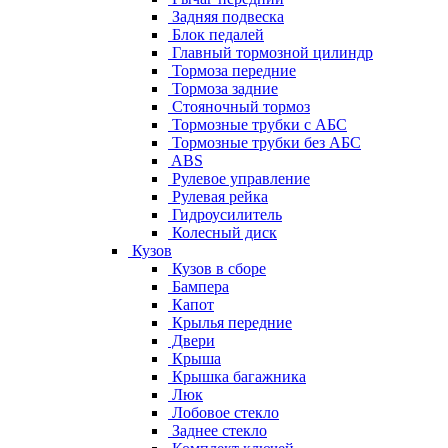
Задняя подвеска
Блок педалей
Главный тормозной цилиндр
Тормоза передние
Тормоза задние
Стояночный тормоз
Тормозные трубки с АБС
Тормозные трубки без АБС
ABS
Рулевое управление
Рулевая рейка
Гидроусилитель
Колесный диск
Кузов
Кузов в сборе
Бампера
Капот
Крылья передние
Двери
Крыша
Крышка багажника
Люк
Лобовое стекло
Заднее стекло