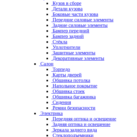
Кузов в сборе
Детали кузова
Боковые части кузова
Передние силовые элементы
Задние силовые элементы
Бампер передний
Бампер задний
Стёкла
Уплотнители
Защитные элементы
Декоративные элементы
Салон
Торпедо
Карты дверей
Обшивка потолка
Напольное покрытие
Обшивка стоек
Обшивка багажника
Сидения
Ремни безопасности
Электрика
Передняя оптика и освещение
Задняя оптика и освещение
Зеркала заднего вида
Стеклоподъемники