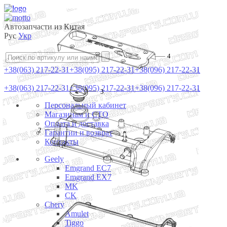
Автозапчасти из Китая
Рус
Укр
4
+38(063) 217-22-31
+38(095) 217-22-31
+38(096) 217-22-31
+38(063) 217-22-31
+38(095) 217-22-31
+38(096) 217-22-31
3
Персональный кабинет
Магазинам и СТО
Оплата и доставка
2
Гарантии и возврат
Контакты
Geely
Emgrand EC7
Emgrand EX7
MK
CK
Chery
Amulet
Tiggo