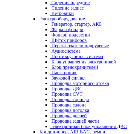
Сидения передние
Сидение заднее
Ветровики
Электрооборудование
Генератор, стартер, АКБ
Фары и фонари
Фонари подсветки
Щиток приборов
Переключатели подрулевые
Аудиосистема
Противоугонная система
Блок управления электроникой
Блок предохранителей
Парктроник
Звуковой сигнал
Проводка моторного отсека
Проводка ДВС
Проводка CVT
Проводка торпедо
Проводка салона
Проводка потолка
Проводка дверей
Проводка задней части
Электронный блок управления ДВС
Кондиционер, AIR BAG, ремни