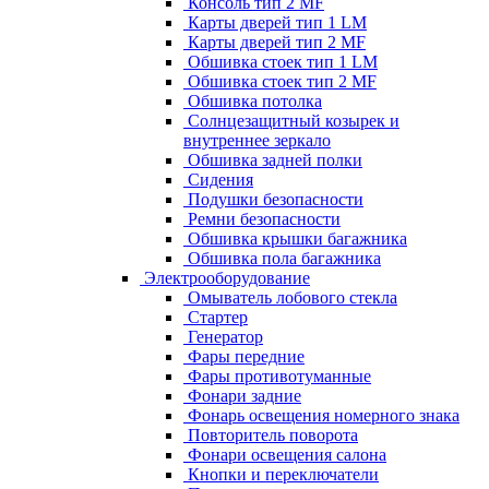
Консоль тип 2 MF
Карты дверей тип 1 LM
Карты дверей тип 2 MF
Обшивка стоек тип 1 LM
Обшивка стоек тип 2 MF
Обшивка потолка
Солнцезащитный козырек и
внутреннее зеркало
Обшивка задней полки
Сидения
Подушки безопасности
Ремни безопасности
Обшивка крышки багажника
Обшивка пола багажника
Электрооборудование
Омыватель лобового стекла
Стартер
Генератор
Фары передние
Фары противотуманные
Фонари задние
Фонарь освещения номерного знака
Повторитель поворота
Фонари освещения салона
Кнопки и переключатели