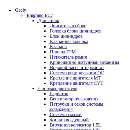
Geely
Emgrand EC7
Двигатель
Двигатель в сборе
Головка блока цилиндров
Блок цилиндров
Клапанная крышка
Клапана
Привод ГРМ
Натяжитель ремня
Кривошипно-шатунный механизм
Водяной насос и термостат
Система рециркуляции ОГ
Крепление двигателя MT
Крепление двигателя CVT
Системы двигателя
Радиатор
Вентилятор охлаждения
Патрубки и бачок системы
охлаждения
Система смазки
Фильтр воздушный
Впускной коллектор 1.5L