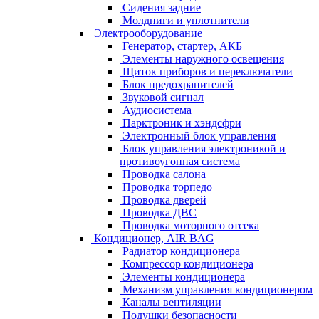
Сидения задние
Молдниги и уплотнители
Электрооборудование
Генератор, стартер, АКБ
Элементы наружного освещения
Щиток приборов и переключатели
Блок предохранителей
Звуковой сигнал
Аудиосистема
Парктроник и хэндсфри
Электронный блок управления
Блок управления электроникой и
противоугонная система
Проводка салона
Проводка торпедо
Проводка дверей
Проводка ДВС
Проводка моторного отсека
Кондиционер, AIR BAG
Радиатор кондиционера
Компрессор кондиционера
Элементы кондиционера
Механизм управления кондиционером
Каналы вентиляции
Подушки безопасности