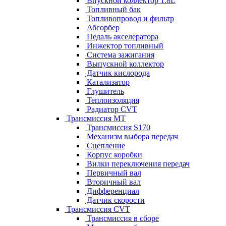
Впускной коллектор 1.8L
Топливный бак
Топливопровод и фильтр
Абсорбер
Педаль акселератора
Инжектор топливный
Система зажигания
Выпускной коллектор
Датчик кислорода
Катализатор
Глушитель
Теплоизоляция
Радиатор CVT
Трансмиссия MT
Трансмиссия S170
Механизм выбора передач
Сцепление
Корпус коробки
Вилки переключения передач
Первичный вал
Вторичный вал
Дифференциал
Датчик скорости
Трансмиссия CVT
Трансмиссия в сборе