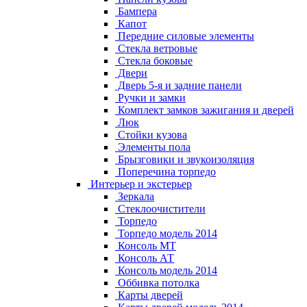
Бампера
Капот
Передние силовые элементы
Стекла ветровые
Стекла боковые
Двери
Дверь 5-я и задние панели
Ручки и замки
Комплект замков зажигания и дверей
Люк
Стойки кузова
Элементы пола
Брызговики и звукоизоляция
Поперечина торпедо
Интерьер и экстерьер
Зеркала
Стеклоочистители
Торпедо
Торпедо модель 2014
Консоль МТ
Консоль АТ
Консоль модель 2014
Оббивка потолка
Карты дверей