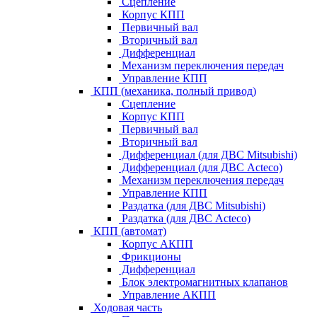
Сцепление
Корпус КПП
Первичный вал
Вторичный вал
Дифференциал
Механизм переключения передач
Управление КПП
КПП (механика, полный привод)
Сцепление
Корпус КПП
Первичный вал
Вторичный вал
Дифференциал (для ДВС Mitsubishi)
Дифференциал (для ДВС Acteco)
Механизм переключения передач
Управление КПП
Раздатка (для ДВС Mitsubishi)
Раздатка (для ДВС Acteco)
КПП (автомат)
Корпус АКПП
Фрикционы
Дифференциал
Блок электромагнитных клапанов
Управление АКПП
Ходовая часть