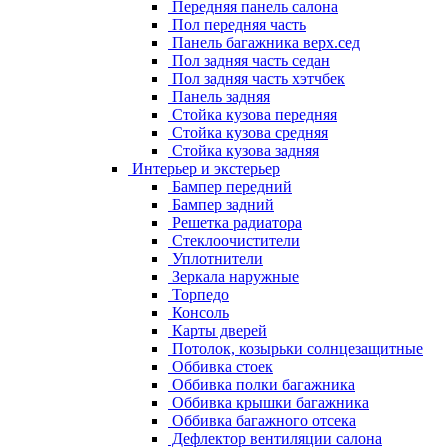
Передняя панель салона
Пол передняя часть
Панель багажника верх.сед
Пол задняя часть седан
Пол задняя часть хэтчбек
Панель задняя
Стойка кузова передняя
Стойка кузова средняя
Стойка кузова задняя
Интерьер и экстерьер
Бампер передний
Бампер задний
Решетка радиатора
Стеклоочистители
Уплотнители
Зеркала наружные
Торпедо
Консоль
Карты дверей
Потолок, козырьки солнцезащитные
Оббивка стоек
Оббивка полки багажника
Оббивка крышки багажника
Оббивка багажного отсека
Дефлектор вентиляции салона