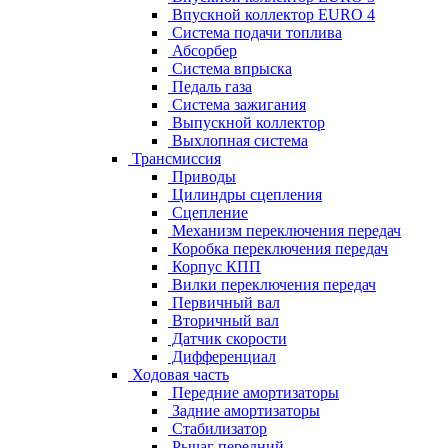
Впускной коллектор EURO 4
Система подачи топлива
Абсорбер
Система впрыска
Педаль газа
Система зажигания
Выпускной коллектор
Выхлопная система
Трансмиссия
Приводы
Цилиндры сцепления
Сцепление
Механизм переключения передач
Коробка переключения передач
Корпус КПП
Вилки переключения передач
Первичный вал
Вторичный вал
Датчик скорости
Дифференциал
Ходовая часть
Передние амортизаторы
Задние амортизаторы
Стабилизатор
Рычаг передний