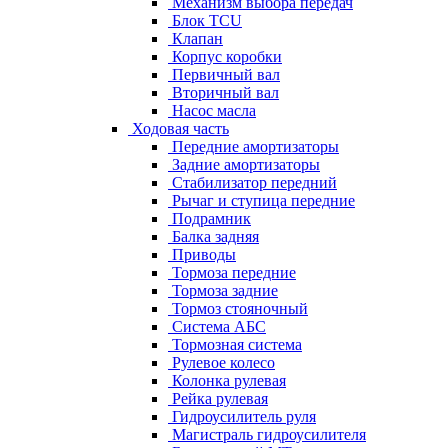
Механизм выбора передач
Блок TCU
Клапан
Корпус коробки
Первичный вал
Вторичный вал
Насос масла
Ходовая часть
Передние амортизаторы
Задние амортизаторы
Стабилизатор передний
Рычаг и ступица передние
Подрамник
Балка задняя
Приводы
Тормоза передние
Тормоза задние
Тормоз стояночный
Система АБС
Тормозная система
Рулевое колесо
Колонка рулевая
Рейка рулевая
Гидроусилитель руля
Магистраль гидроусилителя