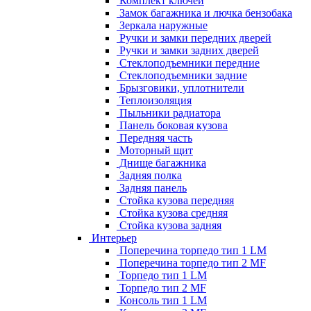
Комплект ключей
Замок багажника и лючка бензобака
Зеркала наружные
Ручки и замки передних дверей
Ручки и замки задних дверей
Стеклоподъемники передние
Стеклоподъемники задние
Брызговики, уплотнители
Теплоизоляция
Пыльники радиатора
Панель боковая кузова
Передняя часть
Моторный щит
Днище багажника
Задняя полка
Задняя панель
Стойка кузова передняя
Стойка кузова средняя
Стойка кузова задняя
Интерьер
Поперечина торпедо тип 1 LM
Поперечина торпедо тип 2 MF
Торпедо тип 1 LM
Торпедо тип 2 MF
Консоль тип 1 LM