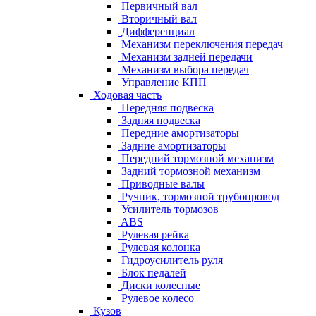
Первичный вал
Вторичный вал
Дифференциал
Механизм переключения передач
Механизм задней передачи
Механизм выбора передач
Управление КПП
Ходовая часть
Передняя подвеска
Задняя подвеска
Передние амортизаторы
Задние амортизаторы
Передний тормозной механизм
Задний тормозной механизм
Приводные валы
Ручник, тормозной трубопровод
Усилитель тормозов
ABS
Рулевая рейка
Рулевая колонка
Гидроусилитель руля
Блок педалей
Диски колесные
Рулевое колесо
Кузов