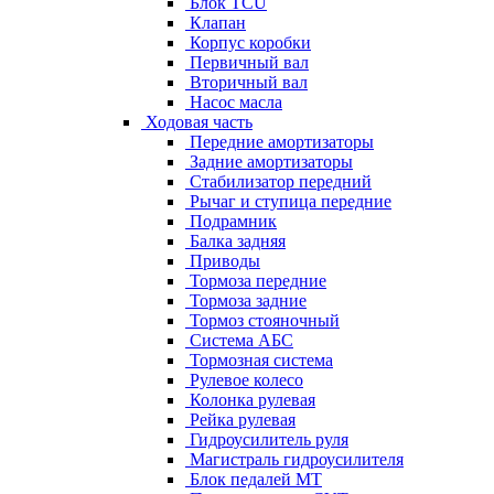
Блок TCU
Клапан
Корпус коробки
Первичный вал
Вторичный вал
Насос масла
Ходовая часть
Передние амортизаторы
Задние амортизаторы
Стабилизатор передний
Рычаг и ступица передние
Подрамник
Балка задняя
Приводы
Тормоза передние
Тормоза задние
Тормоз стояночный
Система АБС
Тормозная система
Рулевое колесо
Колонка рулевая
Рейка рулевая
Гидроусилитель руля
Магистраль гидроусилителя
Блок педалей МТ