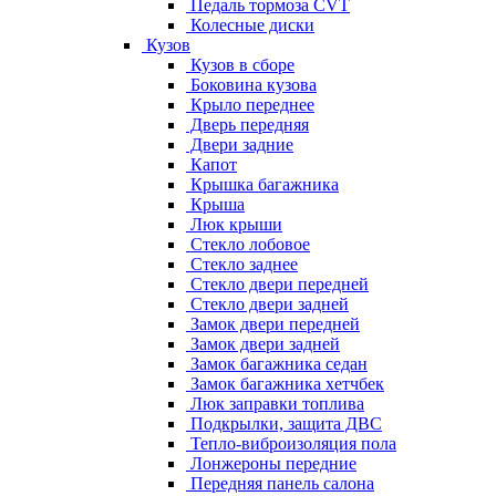
Педаль тормоза CVT
Колесные диски
Кузов
Кузов в сборе
Боковина кузова
Крыло переднее
Дверь передняя
Двери задние
Капот
Крышка багажника
Крыша
Люк крыши
Стекло лобовое
Стекло заднее
Стекло двери передней
Стекло двери задней
Замок двери передней
Замок двери задней
Замок багажника седан
Замок багажника хетчбек
Люк заправки топлива
Подкрылки, защита ДВС
Тепло-виброизоляция пола
Лонжероны передние
Передняя панель салона