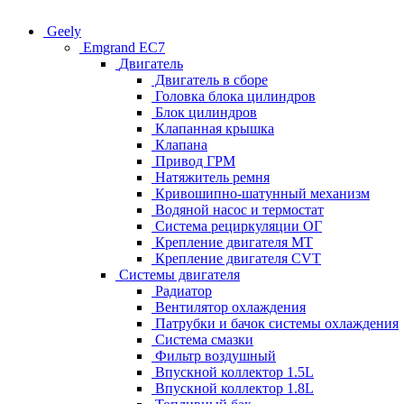
Geely
Emgrand EC7
Двигатель
Двигатель в сборе
Головка блока цилиндров
Блок цилиндров
Клапанная крышка
Клапана
Привод ГРМ
Натяжитель ремня
Кривошипно-шатунный механизм
Водяной насос и термостат
Система рециркуляции ОГ
Крепление двигателя MT
Крепление двигателя CVT
Системы двигателя
Радиатор
Вентилятор охлаждения
Патрубки и бачок системы охлаждения
Система смазки
Фильтр воздушный
Впускной коллектор 1.5L
Впускной коллектор 1.8L