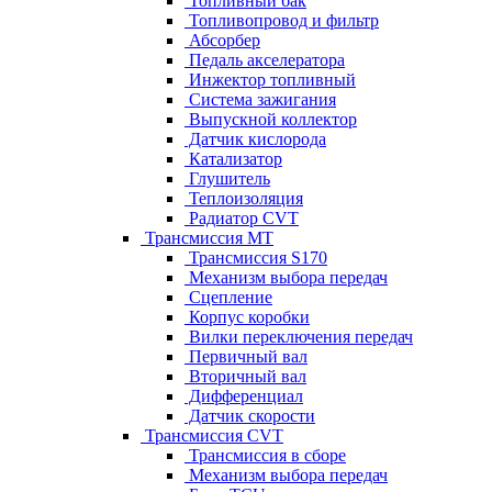
Топливный бак
Топливопровод и фильтр
Абсорбер
Педаль акселератора
Инжектор топливный
Система зажигания
Выпускной коллектор
Датчик кислорода
Катализатор
Глушитель
Теплоизоляция
Радиатор CVT
Трансмиссия MT
Трансмиссия S170
Механизм выбора передач
Сцепление
Корпус коробки
Вилки переключения передач
Первичный вал
Вторичный вал
Дифференциал
Датчик скорости
Трансмиссия CVT
Трансмиссия в сборе
Механизм выбора передач