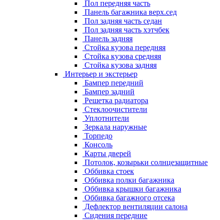
Пол передняя часть
Панель багажника верх.сед
Пол задняя часть седан
Пол задняя часть хэтчбек
Панель задняя
Стойка кузова передняя
Стойка кузова средняя
Стойка кузова задняя
Интерьер и экстерьер
Бампер передний
Бампер задний
Решетка радиатора
Стеклоочистители
Уплотнители
Зеркала наружные
Торпедо
Консоль
Карты дверей
Потолок, козырьки солнцезащитные
Оббивка стоек
Оббивка полки багажника
Оббивка крышки багажника
Оббивка багажного отсека
Дефлектор вентиляции салона
Сидения передние