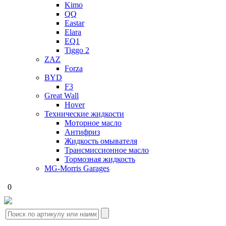
Kimo
QQ
Eastar
Elara
EQ1
Tiggo 2
ZAZ
Forza
BYD
F3
Great Wall
Hover
Технические жидкости
Моторное масло
Антифриз
Жидкость омывателя
Трансмиссионное масло
Тормозная жидкость
MG-Morris Garages
0