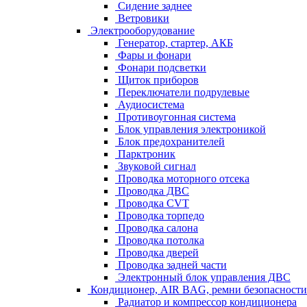
Сидение заднее
Ветровики
Электрооборудование
Генератор, стартер, АКБ
Фары и фонари
Фонари подсветки
Щиток приборов
Переключатели подрулевые
Аудиосистема
Противоугонная система
Блок управления электроникой
Блок предохранителей
Парктроник
Звуковой сигнал
Проводка моторного отсека
Проводка ДВС
Проводка CVT
Проводка торпедо
Проводка салона
Проводка потолка
Проводка дверей
Проводка задней части
Электронный блок управления ДВС
Кондиционер, AIR BAG, ремни безопасности
Радиатор и компрессор кондиционера