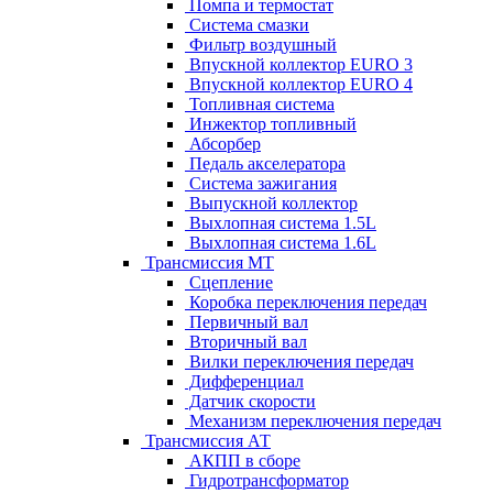
Помпа и термостат
Система смазки
Фильтр воздушный
Впускной коллектор EURO 3
Впускной коллектор EURO 4
Топливная система
Инжектор топливный
Абсорбер
Педаль акселератора
Система зажигания
Выпускной коллектор
Выхлопная система 1.5L
Выхлопная система 1.6L
Трансмиссия МТ
Сцепление
Коробка переключения передач
Первичный вал
Вторичный вал
Вилки переключения передач
Дифференциал
Датчик скорости
Механизм переключения передач
Трансмиссия АТ
АКПП в сборе
Гидротрансформатор