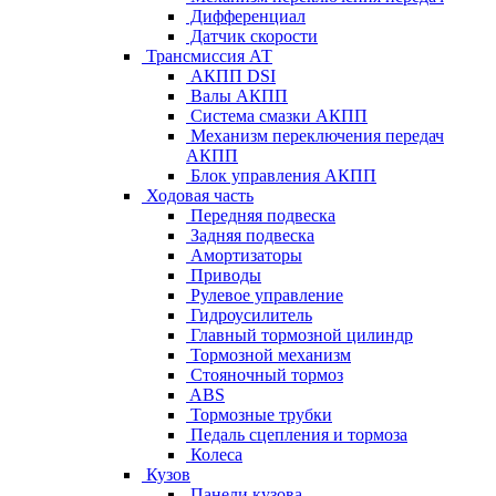
Дифференциал
Датчик скорости
Трансмиссия АТ
АКПП DSI
Валы АКПП
Система смазки АКПП
Механизм переключения передач
АКПП
Блок управления АКПП
Ходовая часть
Передняя подвеска
Задняя подвеска
Амортизаторы
Приводы
Рулевое управление
Гидроусилитель
Главный тормозной цилиндр
Тормозной механизм
Стояночный тормоз
ABS
Тормозные трубки
Педаль сцепления и тормоза
Колеса
Кузов
Панели кузова