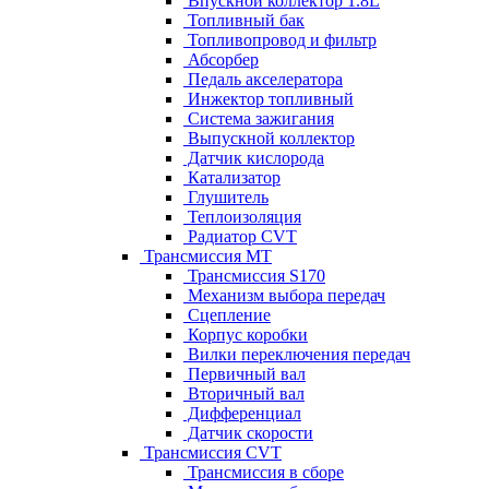
Впускной коллектор 1.8L
Топливный бак
Топливопровод и фильтр
Абсорбер
Педаль акселератора
Инжектор топливный
Система зажигания
Выпускной коллектор
Датчик кислорода
Катализатор
Глушитель
Теплоизоляция
Радиатор CVT
Трансмиссия MT
Трансмиссия S170
Механизм выбора передач
Сцепление
Корпус коробки
Вилки переключения передач
Первичный вал
Вторичный вал
Дифференциал
Датчик скорости
Трансмиссия CVT
Трансмиссия в сборе