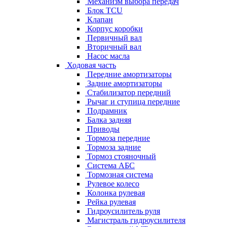
Механизм выбора передач
Блок TCU
Клапан
Корпус коробки
Первичный вал
Вторичный вал
Насос масла
Ходовая часть
Передние амортизаторы
Задние амортизаторы
Стабилизатор передний
Рычаг и ступица передние
Подрамник
Балка задняя
Приводы
Тормоза передние
Тормоза задние
Тормоз стояночный
Система АБС
Тормозная система
Рулевое колесо
Колонка рулевая
Рейка рулевая
Гидроусилитель руля
Магистраль гидроусилителя