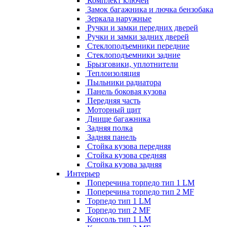
Комплект ключей
Замок багажника и лючка бензобака
Зеркала наружные
Ручки и замки передних дверей
Ручки и замки задних дверей
Стеклоподъемники передние
Стеклоподъемники задние
Брызговики, уплотнители
Теплоизоляция
Пыльники радиатора
Панель боковая кузова
Передняя часть
Моторный щит
Днище багажника
Задняя полка
Задняя панель
Стойка кузова передняя
Стойка кузова средняя
Стойка кузова задняя
Интерьер
Поперечина торпедо тип 1 LM
Поперечина торпедо тип 2 MF
Торпедо тип 1 LM
Торпедо тип 2 MF
Консоль тип 1 LM