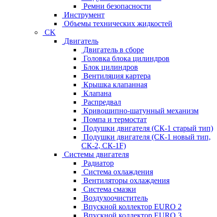
Ремни безопасности
Инструмент
Объемы технических жидкостей
CK
Двигатель
Двигатель в сборе
Головка блока цилиндров
Блок цилиндров
Вентиляция картера
Крышка клапанная
Клапана
Распредвал
Кривошипно-шатунный механизм
Помпа и термостат
Подушки двигателя (СК-1 старый тип)
Подушки двигателя (СК-1 новый тип,
СК-2, СК-1F)
Системы двигателя
Радиатор
Система охлаждения
Вентиляторы охлаждения
Система смазки
Воздухоочиститель
Впускной коллектор EURO 2
Впускной коллектор EURO 3