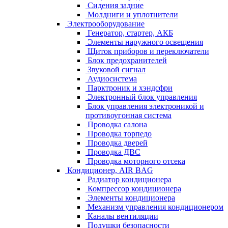
Сидения задние
Молдниги и уплотнители
Электрооборудование
Генератор, стартер, АКБ
Элементы наружного освещения
Щиток приборов и переключатели
Блок предохранителей
Звуковой сигнал
Аудиосистема
Парктроник и хэндсфри
Электронный блок управления
Блок управления электроникой и
противоугонная система
Проводка салона
Проводка торпедо
Проводка дверей
Проводка ДВС
Проводка моторного отсека
Кондиционер, AIR BAG
Радиатор кондиционера
Компрессор кондиционера
Элементы кондиционера
Механизм управления кондиционером
Каналы вентиляции
Подушки безопасности