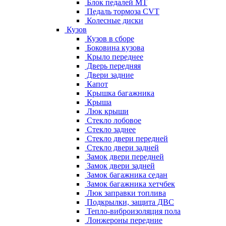
Блок педалей МТ
Педаль тормоза CVT
Колесные диски
Кузов
Кузов в сборе
Боковина кузова
Крыло переднее
Дверь передняя
Двери задние
Капот
Крышка багажника
Крыша
Люк крыши
Стекло лобовое
Стекло заднее
Стекло двери передней
Стекло двери задней
Замок двери передней
Замок двери задней
Замок багажника седан
Замок багажника хетчбек
Люк заправки топлива
Подкрылки, защита ДВС
Тепло-виброизоляция пола
Лонжероны передние