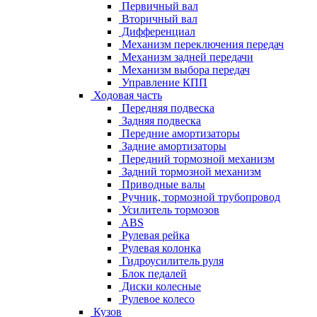
Первичный вал
Вторичный вал
Дифференциал
Механизм переключения передач
Механизм задней передачи
Механизм выбора передач
Управление КПП
Ходовая часть
Передняя подвеска
Задняя подвеска
Передние амортизаторы
Задние амортизаторы
Передний тормозной механизм
Задний тормозной механизм
Приводные валы
Ручник, тормозной трубопровод
Усилитель тормозов
ABS
Рулевая рейка
Рулевая колонка
Гидроусилитель руля
Блок педалей
Диски колесные
Рулевое колесо
Кузов