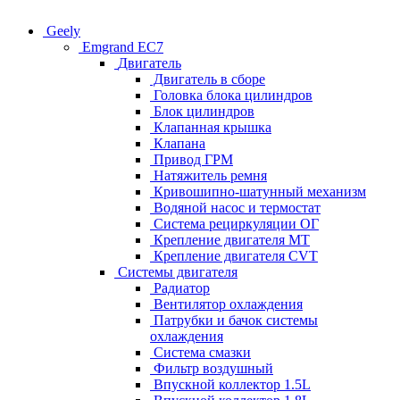
Geely
Emgrand EC7
Двигатель
Двигатель в сборе
Головка блока цилиндров
Блок цилиндров
Клапанная крышка
Клапана
Привод ГРМ
Натяжитель ремня
Кривошипно-шатунный механизм
Водяной насос и термостат
Система рециркуляции ОГ
Крепление двигателя MT
Крепление двигателя CVT
Системы двигателя
Радиатор
Вентилятор охлаждения
Патрубки и бачок системы
охлаждения
Система смазки
Фильтр воздушный
Впускной коллектор 1.5L