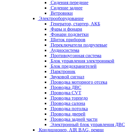
Сидения передние
Сидение заднее
Ветровики
Электрооборудование
Генератор, стартер, АКБ
Фары и фонари
Фонари подсветки
Щиток приборов
Переключатели подрулевые
Аудиосистема
Противоугонная система
Блок управления электроникой
Блок предохранителей
Парктроник
Звуковой сигнал
Проводка моторного отсека
Проводка ДВС
Проводка CVT
Проводка торпедо
Проводка салона
Проводка потолка
Проводка дверей
Проводка задней части
Электронный блок управления ДВС
Кондиционер, AIR BAG, ремни