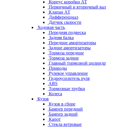
Корпус коробки АТ
Первичный и вторичный вал
Клапан АТ
Дифференциал
Датчик скорости
Ходовая часть
Передняя подвеска
Задняя балка
Передние амортизаторы
Задние амортизаторы
Тормоза передние
Тормоза задние
Главный тормозной цилиндр
Приводы
Рулевое управление
Гидроусилитель руля
ABS
Тормозные трубки
Колеса
Кузов
Кузов в сборе
Бампер передний
Бампер задний
Капот
Стекла ветровые