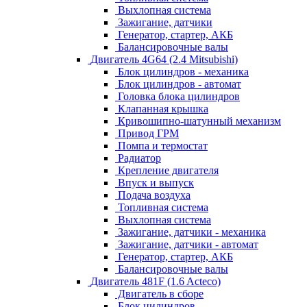
Выхлопная система
Зажигание, датчики
Генератор, стартер, АКБ
Балансировочные валы
Двигатель 4G64 (2.4 Mitsubishi)
Блок цилиндров - механика
Блок цилиндров - автомат
Головка блока цилиндров
Клапанная крышка
Кривошипно-шатунный механизм
Привод ГРМ
Помпа и термостат
Радиатор
Крепление двигателя
Впуск и выпуск
Подача воздуха
Топливная система
Выхлопная система
Зажигание, датчики - механика
Зажигание, датчики - автомат
Генератор, стартер, АКБ
Балансировочные валы
Двигатель 481F (1.6 Acteco)
Двигатель в сборе
Блок цилиндров