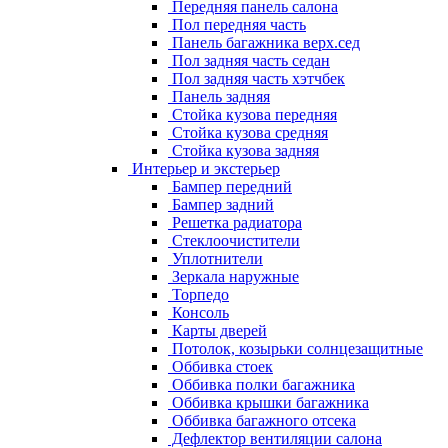
Передняя панель салона
Пол передняя часть
Панель багажника верх.сед
Пол задняя часть седан
Пол задняя часть хэтчбек
Панель задняя
Стойка кузова передняя
Стойка кузова средняя
Стойка кузова задняя
Интерьер и экстерьер
Бампер передний
Бампер задний
Решетка радиатора
Стеклоочистители
Уплотнители
Зеркала наружные
Торпедо
Консоль
Карты дверей
Потолок, козырьки солнцезащитные
Оббивка стоек
Оббивка полки багажника
Оббивка крышки багажника
Оббивка багажного отсека
Дефлектор вентиляции салона