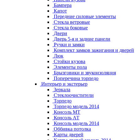
Бампера
Капот
Передние силовые элементы
Стекла ветровые
Стекла боковые
Двери
Дверь 5-я и задние панели
Ручки и замки
Комплект замков зажигания и дверей
Люк
Стойки кузова
Элементы пола
Брызговики и звукоизоляция
Поперечина торпедо
Интерьер и экстерьер
Зеркала
Стеклоочистители
Торпедо
Торпедо модель 2014
Консоль МТ
Консоль АТ
Консоль модель 2014
Оббивка потолка
Карты дверей