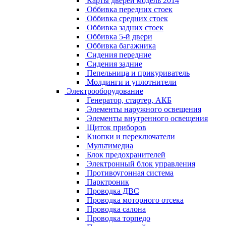
Карты дверей модель 2014
Оббивка передних стоек
Оббивка средних стоек
Оббивка задних стоек
Оббивка 5-й двери
Оббивка багажника
Сидения передние
Сидения задние
Пепельница и прикуриватель
Молдинги и уплотнители
Электрооборудование
Генератор, стартер, АКБ
Элементы наружного освещения
Элементы внутренного освещения
Щиток приборов
Кнопки и переключатели
Мультимедиа
Блок предохранителей
Электронный блок управления
Противоугонная система
Парктроник
Проводка ДВС
Проводка моторного отсека
Проводка салона
Проводка торпедо