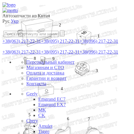
Автозапчасти из Китая
Рус
Укр
2
1
+38(063) 217-22-31
+38(095) 217-22-31
+38(096) 217-22-31
+38(063) 217-22-31
+38(095) 217-22-31
+38(096) 217-22-31
8
9
Персональный кабинет
Магазинам и СТО
3
Оплата и доставка
Гарантии и возврат
Контакты
4
Geely
Emgrand EC7
Emgrand EX7
MK
5
CK
6
7
Chery
Amulet
Tiggo