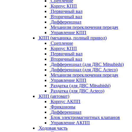
Сцепление
Корпус КПП
Первичный вал
Вторичный вал
Дифференциал
Механизм переключения передач
Управление КПП
КПП (механика, полный привод)
Сцепление
Корпус КПП
Первичный вал
Вторичный вал
Дифференциал (для ДВС Mitsubishi)
Дифференциал (для ДВС Acteco)
Механизм переключения передач
Управление КПП
Раздатка (для ДВС Mitsubishi)
Раздатка (для ДВС Acteco)
КПП (автомат)
Корпус АКПП
Фрикционы
Дифференциал
Блок электромагнитных клапанов
Управление АКПП
Ходовая часть