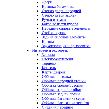
Двери
Крышка багажника
Стекло двери передней
Стекло двери задней
Ручки и замки
Боковые части кузова
Передние силовые элементы
Стойки кузова
Задние силовые элементы
Крыша
Звукоизоляция и брызговики
Интерьер и экстерьер
Зеркала
Стеклоочистители
Торпедо
Консоль
Карты дверей
Оббивка потолка
Оббивка передней стойки
Оббивка средней стойки
Оббивка задней стойки
Оббивка задней полки
Оббивка багажника седан
Оббивка багажника хетчбэк
Сидения передние