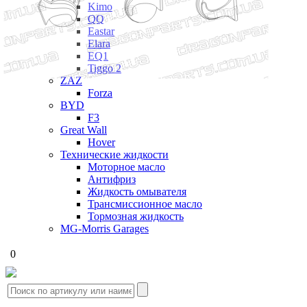
Kimo
QQ
Eastar
Elara
EQ1
Tiggo 2
ZAZ
Forza
BYD
F3
Great Wall
Hover
Технические жидкости
Моторное масло
Антифриз
Жидкость омывателя
Трансмиссионное масло
Тормозная жидкость
MG-Morris Garages
0