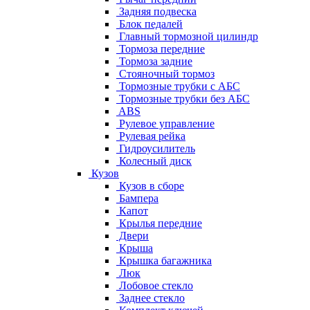
Задняя подвеска
Блок педалей
Главный тормозной цилиндр
Тормоза передние
Тормоза задние
Стояночный тормоз
Тормозные трубки с АБС
Тормозные трубки без АБС
ABS
Рулевое управление
Рулевая рейка
Гидроусилитель
Колесный диск
Кузов
Кузов в сборе
Бампера
Капот
Крылья передние
Двери
Крыша
Крышка багажника
Люк
Лобовое стекло
Заднее стекло