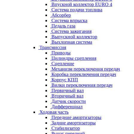
Впускной коллектор EURO 4
Система подачи топлива
Абсорбер
Система впрыска
Педаль газа
Система зажигания
Выпускной коллектор
Выхлопная система
Трансмиссия
Приводы
Цилиндры сцепления
Сцепление
Механизм переключения передач
Коробка переключения передач
Корпус КПП
Вилки переключения передач
Первичный вал
Вторичный вал
Датчик скорости
Дифференциал
Ходовая часть
Передние амортизаторы
Задние амортизаторы
Стабилизатор
Рычаг передний