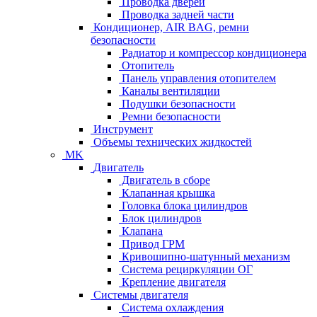
Проводка дверей
Проводка задней части
Кондиционер, AIR BAG, ремни
безопасности
Радиатор и компрессор кондиционера
Отопитель
Панель управления отопителем
Каналы вентиляции
Подушки безопасности
Ремни безопасности
Инструмент
Объемы технических жидкостей
MK
Двигатель
Двигатель в сборе
Клапанная крышка
Головка блока цилиндров
Блок цилиндров
Клапана
Привод ГРМ
Кривошипно-шатунный механизм
Система рециркуляции ОГ
Крепление двигателя
Системы двигателя
Система охлаждения