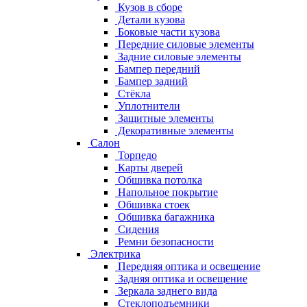
Кузов в сборе
Детали кузова
Боковые части кузова
Передние силовые элементы
Задние силовые элементы
Бампер передний
Бампер задний
Стёкла
Уплотнители
Защитные элементы
Декоративные элементы
Салон
Торпедо
Карты дверей
Обшивка потолка
Напольное покрытие
Обшивка стоек
Обшивка багажника
Сидения
Ремни безопасности
Электрика
Передняя оптика и освещение
Задняя оптика и освещение
Зеркала заднего вида
Стеклоподъемники