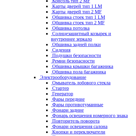
Консоль тип 2 MF
Карты дверей тип 1 LM
Карты дверей тип 2 MF
Обшивка стоек тип 1 LM
Обшивка стоек тип 2 MF
Обшивка потолка
Солнцезащитный козырек и
внутреннее зеркало
Обшивка задней полки
Сидения
Подушки безопасности
Ремни безопасности
Обшивка крышки багажника
Обшивка пола багажника
Электрооборудование
Омыватель лобового стекла
Стартер
Генератор
Фары передние
Фары противотуманные
Фонари задние
Фонарь освещения номерного знака
Повторитель поворота
Фонари освещения салона
Кнопки и переключатели