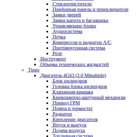
Стеклоочистители
Приборная панель и переключатели
Замки дверей
Замки капота и багажника
Управляющие блоки
Аудиосистема
Печка
Компрессор и радиатор А/C
Противоугонная система
Реле
Инструмент
Объемы технических жидкостей
Tiggo
Двигатель 4G63 (2.0 Mitsubishi)
Блок цилиндров
Головка блока цилиндров
Клапанная крышка
Кривошипно-шатунный механизм
Привод ГРМ
Помпа и термостат
Радиатор
Крепление двигателя
Впуск и выпуск
Подача воздуха
Топливная система