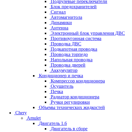
Подрулевые переключатели
Блок предохранителей
Сигнал
Автомагнитола
Динамики
Антенна
Электронный блок управления ДВС
Противоугонная система
Проводка ДВС
Подкапотная проводка
Проводка торпедо
Напольная проводка
Проводка дверей
Аккумулятор
Кондиционер и печка
Компрессор кондиционера
Осушитель
Печка
Радиатор кондиционера
Ручки регулировки
Объемы технических жидкостей
Chery
Amulet
Двигатель 1.6
Двигатель в сборе