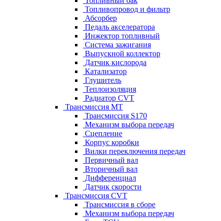
Топливный бак
Топливопровод и фильтр
Абсорбер
Педаль акселератора
Инжектор топливный
Система зажигания
Выпускной коллектор
Датчик кислорода
Катализатор
Глушитель
Теплоизоляция
Радиатор CVT
Трансмиссия MT
Трансмиссия S170
Механизм выбора передач
Сцепление
Корпус коробки
Вилки переключения передач
Первичный вал
Вторичный вал
Дифференциал
Датчик скорости
Трансмиссия CVT
Трансмиссия в сборе
Механизм выбора передач