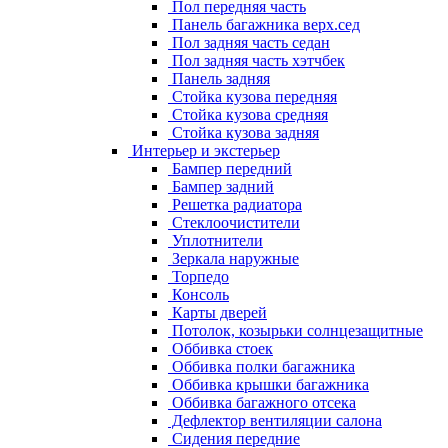
Пол передняя часть
Панель багажника верх.сед
Пол задняя часть седан
Пол задняя часть хэтчбек
Панель задняя
Стойка кузова передняя
Стойка кузова средняя
Стойка кузова задняя
Интерьер и экстерьер
Бампер передний
Бампер задний
Решетка радиатора
Стеклоочистители
Уплотнители
Зеркала наружные
Торпедо
Консоль
Карты дверей
Потолок, козырьки солнцезащитные
Оббивка стоек
Оббивка полки багажника
Оббивка крышки багажника
Оббивка багажного отсека
Дефлектор вентиляции салона
Сидения передние