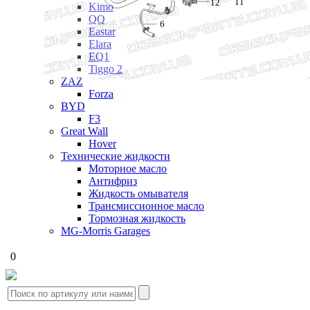
11
12
Kimo
QQ
6
Eastar
Elara
EQ1
Tiggo 2
ZAZ
Forza
BYD
F3
Great Wall
Hover
Технические жидкости
Моторное масло
Антифриз
Жидкость омывателя
Трансмиссионное масло
Тормозная жидкость
MG-Morris Garages
0