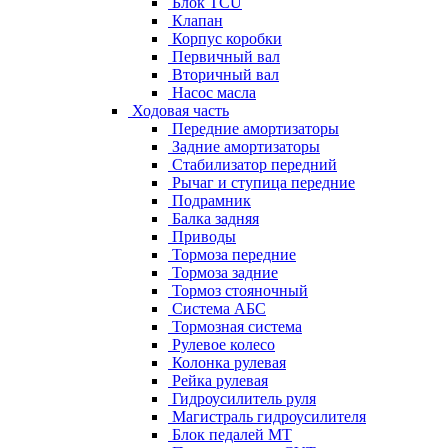
Блок TCU
Клапан
Корпус коробки
Первичный вал
Вторичный вал
Насос масла
Ходовая часть
Передние амортизаторы
Задние амортизаторы
Стабилизатор передний
Рычаг и ступица передние
Подрамник
Балка задняя
Приводы
Тормоза передние
Тормоза задние
Тормоз стояночный
Система АБС
Тормозная система
Рулевое колесо
Колонка рулевая
Рейка рулевая
Гидроусилитель руля
Магистраль гидроусилителя
Блок педалей МТ