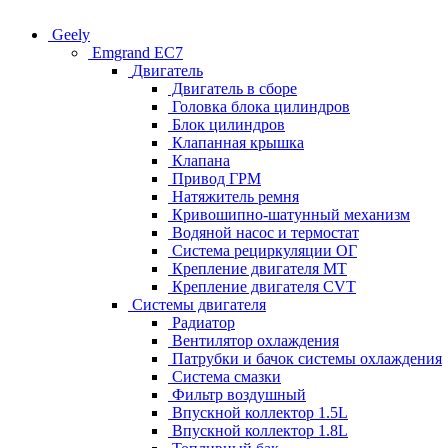
Geely
Emgrand EC7
Двигатель
Двигатель в сборе
Головка блока цилиндров
Блок цилиндров
Клапанная крышка
Клапана
Привод ГРМ
Натяжитель ремня
Кривошипно-шатунный механизм
Водяной насос и термостат
Система рециркуляции ОГ
Крепление двигателя MT
Крепление двигателя CVT
Системы двигателя
Радиатор
Вентилятор охлаждения
Патрубки и бачок системы охлаждения
Система смазки
Фильтр воздушный
Впускной коллектор 1.5L
Впускной коллектор 1.8L