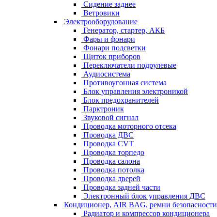
Сидение заднее
Ветровики
Электрооборудование
Генератор, стартер, АКБ
Фары и фонари
Фонари подсветки
Щиток приборов
Переключатели подрулевые
Аудиосистема
Противоугонная система
Блок управления электроникой
Блок предохранителей
Парктроник
Звуковой сигнал
Проводка моторного отсека
Проводка ДВС
Проводка CVT
Проводка торпедо
Проводка салона
Проводка потолка
Проводка дверей
Проводка задней части
Электронный блок управления ДВС
Кондиционер, AIR BAG, ремни безопасности
Радиатор и компрессор кондиционера