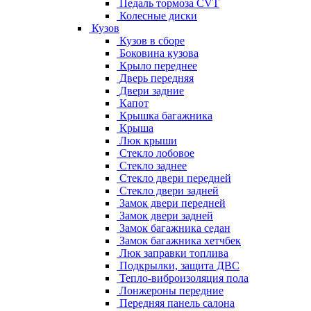
Педаль тормоза CVT
Колесные диски
Кузов
Кузов в сборе
Боковина кузова
Крыло переднее
Дверь передняя
Двери задние
Капот
Крышка багажника
Крыша
Люк крыши
Стекло лобовое
Стекло заднее
Стекло двери передней
Стекло двери задней
Замок двери передней
Замок двери задней
Замок багажника седан
Замок багажника хетчбек
Люк заправки топлива
Подкрылки, защита ДВС
Тепло-виброизоляция пола
Лонжероны передние
Передняя панель салона