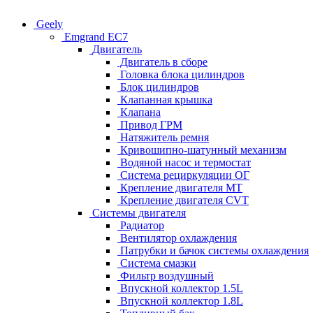
Geely
Emgrand EC7
Двигатель
Двигатель в сборе
Головка блока цилиндров
Блок цилиндров
Клапанная крышка
Клапана
Привод ГРМ
Натяжитель ремня
Кривошипно-шатунный механизм
Водяной насос и термостат
Система рециркуляции ОГ
Крепление двигателя MT
Крепление двигателя CVT
Системы двигателя
Радиатор
Вентилятор охлаждения
Патрубки и бачок системы охлаждения
Система смазки
Фильтр воздушный
Впускной коллектор 1.5L
Впускной коллектор 1.8L