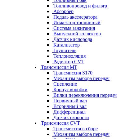
Топливный бак
Топливопровод и фильтр
Абсорбер
Педаль акселератора
Инжектор топливный
Система зажигания
Выпускной коллектор
Датчик кислорода
Катализатор
Глушитель
Теплоизоляция
Радиатор CVT
Трансмиссия MT
Трансмиссия S170
Механизм выбора передач
Сцепление
Корпус коробки
Вилки переключения передач
Первичный вал
Вторичный вал
Дифференциал
Датчик скорости
Трансмиссия CVT
Трансмиссия в сборе
Механизм выбора передач