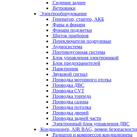
Сидение заднее
Ветровики
Электрооборудование
Генератор, стартер, АКБ
Фары и фонари
Фонари подсветки
Щиток приборов
Переключатели подрулевые
Аудиосистема
Противоугонная система
Блок управления электроникой
Блок предохранителей
Парктроник
Звуковой сигнал
Проводка моторного отсека
Проводка ДВС
Проводка CVT
Проводка торпедо
Проводка салона
Проводка потолка
Проводка дверей
Проводка задней части
Электронный блок управления ДВС
Кондиционер, AIR BAG, ремни безопасности
Радиатор и компрессор кондиционера