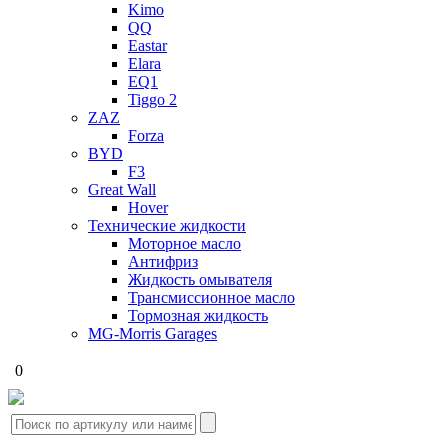
Kimo
QQ
Eastar
Elara
EQ1
Tiggo 2
ZAZ
Forza
BYD
F3
Great Wall
Hover
Технические жидкости
Моторное масло
Антифриз
Жидкость омывателя
Трансмиссионное масло
Тормозная жидкость
MG-Morris Garages
0