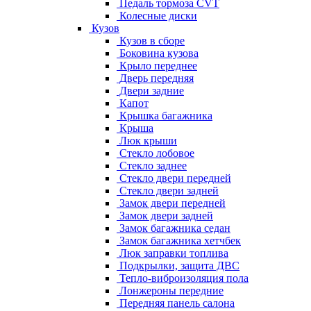
Педаль тормоза CVT
Колесные диски
Кузов
Кузов в сборе
Боковина кузова
Крыло переднее
Дверь передняя
Двери задние
Капот
Крышка багажника
Крыша
Люк крыши
Стекло лобовое
Стекло заднее
Стекло двери передней
Стекло двери задней
Замок двери передней
Замок двери задней
Замок багажника седан
Замок багажника хетчбек
Люк заправки топлива
Подкрылки, защита ДВС
Тепло-виброизоляция пола
Лонжероны передние
Передняя панель салона