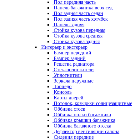
Пол передняя часть
Панель багажника верх.сед
Пол задняя часть седан
Пол задняя часть хэтчбек
Панель задняя
Стойка кузова передняя
Стойка кузова средняя
Стойка кузова задняя
Интерьер и экстерьер
Бампер передний
Бампер задний
Решетка радиатора
Стеклоочистители
Уплотнители
Зеркала наружные
Торпедо
Консоль
Карты дверей
Потолок, козырьки солнцезащитные
Оббивка стоек
Оббивка полки багажника
Оббивка крышки багажника
Оббивка багажного отсека
Дефлектор вентиляции салона
Сидения передние