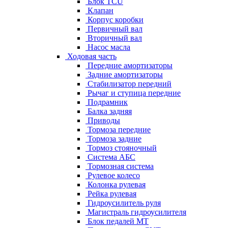
Блок TCU
Клапан
Корпус коробки
Первичный вал
Вторичный вал
Насос масла
Ходовая часть
Передние амортизаторы
Задние амортизаторы
Стабилизатор передний
Рычаг и ступица передние
Подрамник
Балка задняя
Приводы
Тормоза передние
Тормоза задние
Тормоз стояночный
Система АБС
Тормозная система
Рулевое колесо
Колонка рулевая
Рейка рулевая
Гидроусилитель руля
Магистраль гидроусилителя
Блок педалей МТ