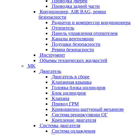
Проводка дверей
Проводка задней части
Кондиционер, AIR BAG, ремни
безопасности
Радиатор и компрессор кондиционера
Отопитель
Панель управления отопителем
Каналы вентиляции
Подушки безопасности
Ремни безопасности
Инструмент
Объемы технических жидкостей
MK
Двигатель
Двигатель в сборе
Клапанная крышка
Головка блока цилиндров
Блок цилиндров
Клапана
Привод ГРМ
Кривошипно-шатунный механизм
Система рециркуляции ОГ
Крепление двигателя
Системы двигателя
Система охлаждения