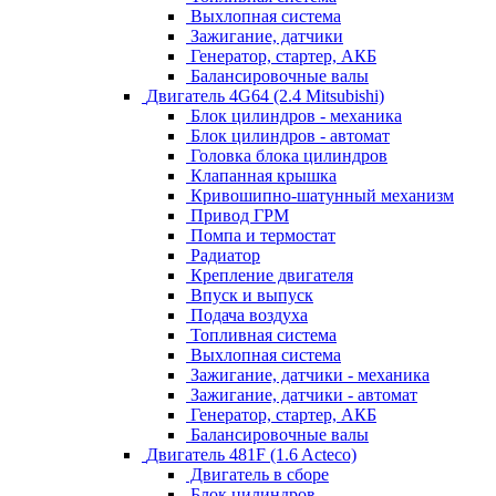
Выхлопная система
Зажигание, датчики
Генератор, стартер, АКБ
Балансировочные валы
Двигатель 4G64 (2.4 Mitsubishi)
Блок цилиндров - механика
Блок цилиндров - автомат
Головка блока цилиндров
Клапанная крышка
Кривошипно-шатунный механизм
Привод ГРМ
Помпа и термостат
Радиатор
Крепление двигателя
Впуск и выпуск
Подача воздуха
Топливная система
Выхлопная система
Зажигание, датчики - механика
Зажигание, датчики - автомат
Генератор, стартер, АКБ
Балансировочные валы
Двигатель 481F (1.6 Acteco)
Двигатель в сборе
Блок цилиндров