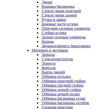
Двери
Крышка багажника
Стекло двери передней
Стекло двери задней
Ручки и замки
Боковые части кузова
Передние силовые элементы
Стойки кузова
Задние силовые элементы
Крыша
Звукоизоляция и брызговики
Интерьер и экстерьер
Зеркала
Стеклоочистители
Торпедо
Консоль
Карты дверей
Оббивка потолка
Оббивка передней стойки
Оббивка средней стойки
Оббивка задней стойки
Оббивка задней полки
Оббивка багажника седан
Оббивка багажника хетчбэк
Сидения передние