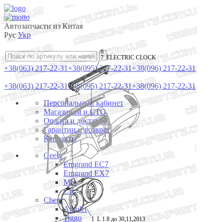
Автозапчасти из Китая
Рус
Укр
6
ELECTRIC CLOCK
7
+38(063) 217-22-31
+38(095) 217-22-31
+38(096) 217-22-31
+38(063) 217-22-31
+38(095) 217-22-31
+38(096) 217-22-31
8
Персональный кабинет
Магазинам и СТО
Оплата и доставка
Гарантии и возврат
Контакты
Geely
Emgrand EC7
Emgrand EX7
MK
CK
Chery
Amulet
Tiggo
L 1.8 до 30,11,2013
1