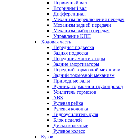
Первичный вал
Вторичный вал
Дифференциал
Механизм переключения передач
Механизм задней передачи
Механизм выбора передач
Управление КПП
Ходовая часть
Передняя подвеска
Задняя подвеска
Передние амортизаторы
Задние амортизаторы
Передний тормозной механизм
Задний тормозной механизм
Приводные валы
Ручник, тормозной трубопровод
Усилитель тормозов
ABS
Рулевая рейка
Рулевая колонка
Гидроусилитель руля
Блок педалей
Диски колесные
Рулевое колесо
Кузов