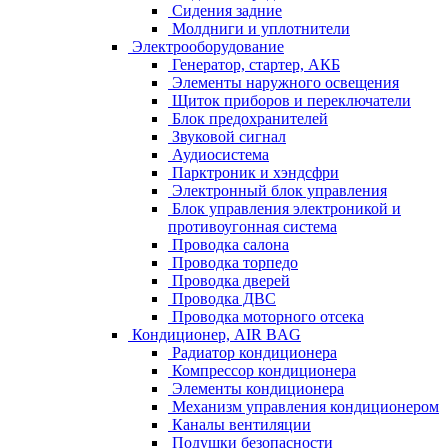
Сидения задние
Молдниги и уплотнители
Электрооборудование
Генератор, стартер, АКБ
Элементы наружного освещения
Щиток приборов и переключатели
Блок предохранителей
Звуковой сигнал
Аудиосистема
Парктроник и хэндсфри
Электронный блок управления
Блок управления электроникой и
противоугонная система
Проводка салона
Проводка торпедо
Проводка дверей
Проводка ДВС
Проводка моторного отсека
Кондиционер, AIR BAG
Радиатор кондиционера
Компрессор кондиционера
Элементы кондиционера
Механизм управления кондиционером
Каналы вентиляции
Подушки безопасности