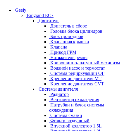
Geely
Emgrand EC7
Двигатель
Двигатель в сборе
Головка блока цилиндров
Блок цилиндров
Клапанная крышка
Клапана
Привод ГРМ
Натяжитель ремня
Кривошипно-шатунный механизм
Водяной насос и термостат
Система рециркуляции ОГ
Крепление двигателя MT
Крепление двигателя CVT
Системы двигателя
Радиатор
Вентилятор охлаждения
Патрубки и бачок системы
охлаждения
Система смазки
Фильтр воздушный
Впускной коллектор 1.5L