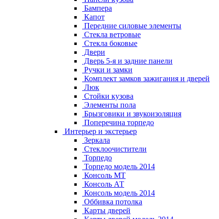
Бампера
Капот
Передние силовые элементы
Стекла ветровые
Стекла боковые
Двери
Дверь 5-я и задние панели
Ручки и замки
Комплект замков зажигания и дверей
Люк
Стойки кузова
Элементы пола
Брызговики и звукоизоляция
Поперечина торпедо
Интерьер и экстерьер
Зеркала
Стеклоочистители
Торпедо
Торпедо модель 2014
Консоль МТ
Консоль АТ
Консоль модель 2014
Оббивка потолка
Карты дверей