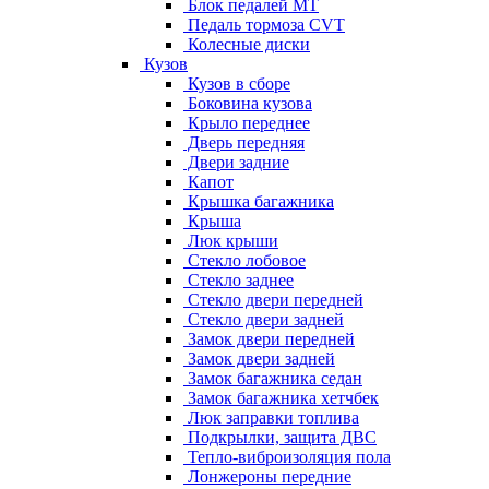
Блок педалей МТ
Педаль тормоза CVT
Колесные диски
Кузов
Кузов в сборе
Боковина кузова
Крыло переднее
Дверь передняя
Двери задние
Капот
Крышка багажника
Крыша
Люк крыши
Стекло лобовое
Стекло заднее
Стекло двери передней
Стекло двери задней
Замок двери передней
Замок двери задней
Замок багажника седан
Замок багажника хетчбек
Люк заправки топлива
Подкрылки, защита ДВС
Тепло-виброизоляция пола
Лонжероны передние