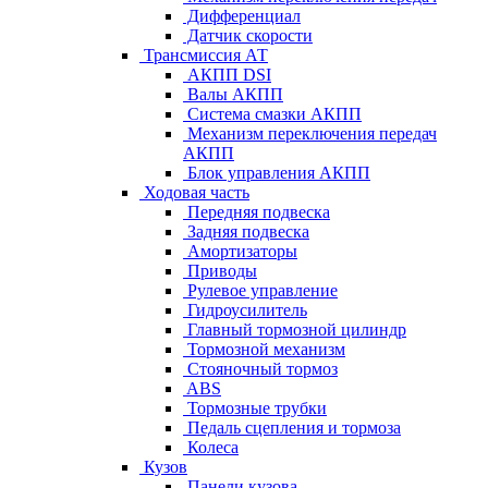
Дифференциал
Датчик скорости
Трансмиссия АТ
АКПП DSI
Валы АКПП
Система смазки АКПП
Механизм переключения передач
АКПП
Блок управления АКПП
Ходовая часть
Передняя подвеска
Задняя подвеска
Амортизаторы
Приводы
Рулевое управление
Гидроусилитель
Главный тормозной цилиндр
Тормозной механизм
Стояночный тормоз
ABS
Тормозные трубки
Педаль сцепления и тормоза
Колеса
Кузов
Панели кузова