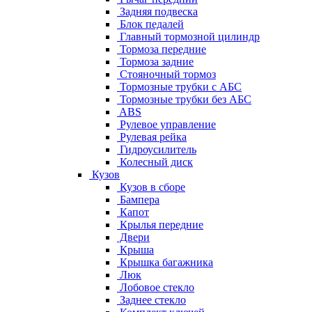
Задняя подвеска
Блок педалей
Главный тормозной цилиндр
Тормоза передние
Тормоза задние
Стояночный тормоз
Тормозные трубки с АБС
Тормозные трубки без АБС
ABS
Рулевое управление
Рулевая рейка
Гидроусилитель
Колесный диск
Кузов
Кузов в сборе
Бампера
Капот
Крылья передние
Двери
Крыша
Крышка багажника
Люк
Лобовое стекло
Заднее стекло