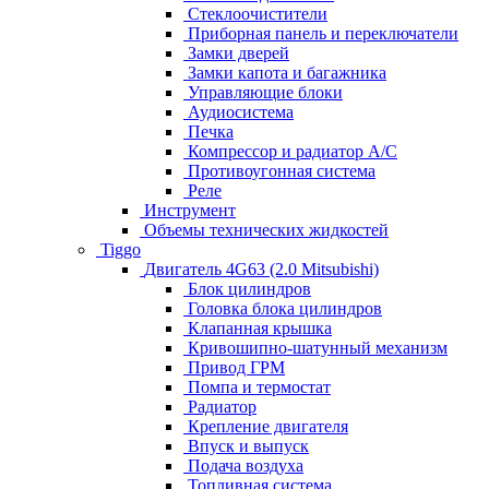
Стеклоочистители
Приборная панель и переключатели
Замки дверей
Замки капота и багажника
Управляющие блоки
Аудиосистема
Печка
Компрессор и радиатор А/C
Противоугонная система
Реле
Инструмент
Объемы технических жидкостей
Tiggo
Двигатель 4G63 (2.0 Mitsubishi)
Блок цилиндров
Головка блока цилиндров
Клапанная крышка
Кривошипно-шатунный механизм
Привод ГРМ
Помпа и термостат
Радиатор
Крепление двигателя
Впуск и выпуск
Подача воздуха
Топливная система