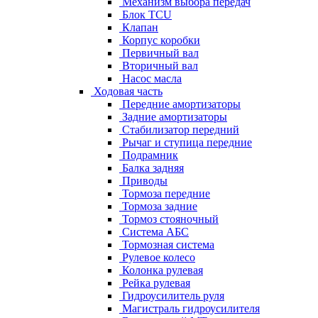
Механизм выбора передач
Блок TCU
Клапан
Корпус коробки
Первичный вал
Вторичный вал
Насос масла
Ходовая часть
Передние амортизаторы
Задние амортизаторы
Стабилизатор передний
Рычаг и ступица передние
Подрамник
Балка задняя
Приводы
Тормоза передние
Тормоза задние
Тормоз стояночный
Система АБС
Тормозная система
Рулевое колесо
Колонка рулевая
Рейка рулевая
Гидроусилитель руля
Магистраль гидроусилителя