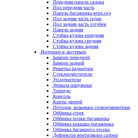
Передняя панель салона
Пол передняя часть
Панель багажника верх.сед
Пол задняя часть седан
Пол задняя часть хэтчбек
Панель задняя
Стойка кузова передняя
Стойка кузова средняя
Стойка кузова задняя
Интерьер и экстерьер
Бампер передний
Бампер задний
Решетка радиатора
Стеклоочистители
Уплотнители
Зеркала наружные
Торпедо
Консоль
Карты дверей
Потолок, козырьки солнцезащитные
Оббивка стоек
Оббивка полки багажника
Оббивка крышки багажника
Оббивка багажного отсека
Дефлектор вентиляции салона