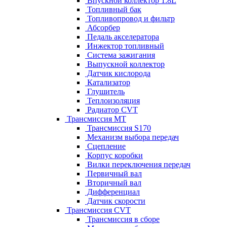
Впускной коллектор 1.8L
Топливный бак
Топливопровод и фильтр
Абсорбер
Педаль акселератора
Инжектор топливный
Система зажигания
Выпускной коллектор
Датчик кислорода
Катализатор
Глушитель
Теплоизоляция
Радиатор CVT
Трансмиссия MT
Трансмиссия S170
Механизм выбора передач
Сцепление
Корпус коробки
Вилки переключения передач
Первичный вал
Вторичный вал
Дифференциал
Датчик скорости
Трансмиссия CVT
Трансмиссия в сборе