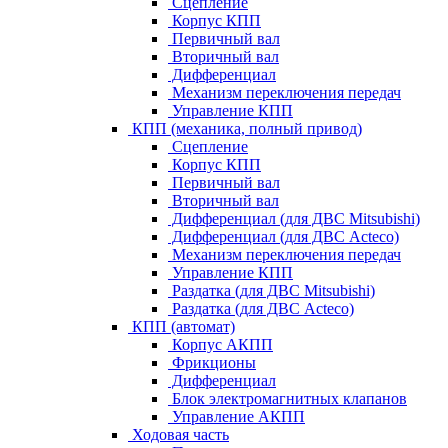
Сцепление
Корпус КПП
Первичный вал
Вторичный вал
Дифференциал
Механизм переключения передач
Управление КПП
КПП (механика, полный привод)
Сцепление
Корпус КПП
Первичный вал
Вторичный вал
Дифференциал (для ДВС Mitsubishi)
Дифференциал (для ДВС Acteco)
Механизм переключения передач
Управление КПП
Раздатка (для ДВС Mitsubishi)
Раздатка (для ДВС Acteco)
КПП (автомат)
Корпус АКПП
Фрикционы
Дифференциал
Блок электромагнитных клапанов
Управление АКПП
Ходовая часть