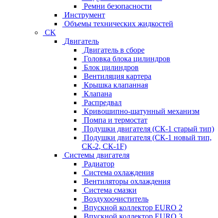
Ремни безопасности
Инструмент
Объемы технических жидкостей
CK
Двигатель
Двигатель в сборе
Головка блока цилиндров
Блок цилиндров
Вентиляция картера
Крышка клапанная
Клапана
Распредвал
Кривошипно-шатунный механизм
Помпа и термостат
Подушки двигателя (СК-1 старый тип)
Подушки двигателя (СК-1 новый тип,
СК-2, СК-1F)
Системы двигателя
Радиатор
Система охлаждения
Вентиляторы охлаждения
Система смазки
Воздухоочиститель
Впускной коллектор EURO 2
Впускной коллектор EURO 3