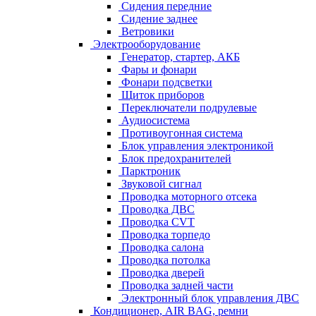
Сидения передние
Сидение заднее
Ветровики
Электрооборудование
Генератор, стартер, АКБ
Фары и фонари
Фонари подсветки
Щиток приборов
Переключатели подрулевые
Аудиосистема
Противоугонная система
Блок управления электроникой
Блок предохранителей
Парктроник
Звуковой сигнал
Проводка моторного отсека
Проводка ДВС
Проводка CVT
Проводка торпедо
Проводка салона
Проводка потолка
Проводка дверей
Проводка задней части
Электронный блок управления ДВС
Кондиционер, AIR BAG, ремни