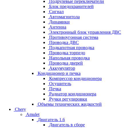
Подрулевые переключатели
Блок предохранителей
Сигнал
Автомагнитола
Динамики
Антенна
Электронный блок управления ДВС
Противоугонная система
Проводка ДВС
Подкапотная проводка
Проводка торпедо
Напольная проводка
Проводка дверей
Аккумулятор
Кондиционер и печка
Компрессор кондиционера
Осушитель
Печка
Радиатор кондиционера
Ручки регулировки
Объемы технических жидкостей
Chery
Amulet
Двигатель 1.6
Двигатель в сборе