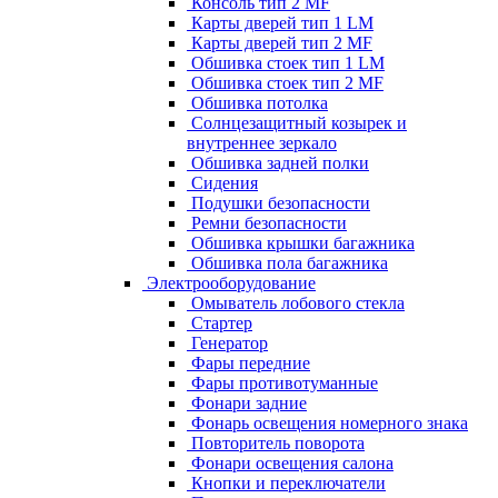
Консоль тип 2 MF
Карты дверей тип 1 LM
Карты дверей тип 2 MF
Обшивка стоек тип 1 LM
Обшивка стоек тип 2 MF
Обшивка потолка
Солнцезащитный козырек и
внутреннее зеркало
Обшивка задней полки
Сидения
Подушки безопасности
Ремни безопасности
Обшивка крышки багажника
Обшивка пола багажника
Электрооборудование
Омыватель лобового стекла
Стартер
Генератор
Фары передние
Фары противотуманные
Фонари задние
Фонарь освещения номерного знака
Повторитель поворота
Фонари освещения салона
Кнопки и переключатели