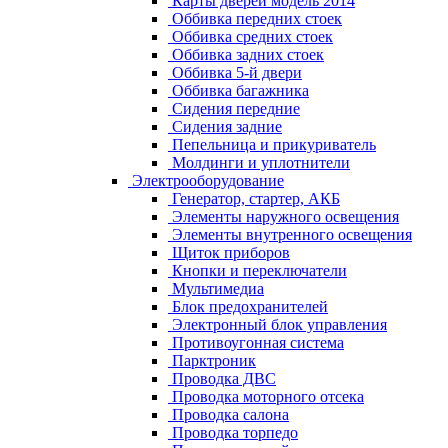
Карты дверей модель 2014
Оббивка передних стоек
Оббивка средних стоек
Оббивка задних стоек
Оббивка 5-й двери
Оббивка багажника
Сидения передние
Сидения задние
Пепельница и прикуриватель
Молдинги и уплотнители
Электрооборудование
Генератор, стартер, АКБ
Элементы наружного освещения
Элементы внутренного освещения
Щиток приборов
Кнопки и переключатели
Мультимедиа
Блок предохранителей
Электронный блок управления
Противоугонная система
Парктроник
Проводка ДВС
Проводка моторного отсека
Проводка салона
Проводка торпедо