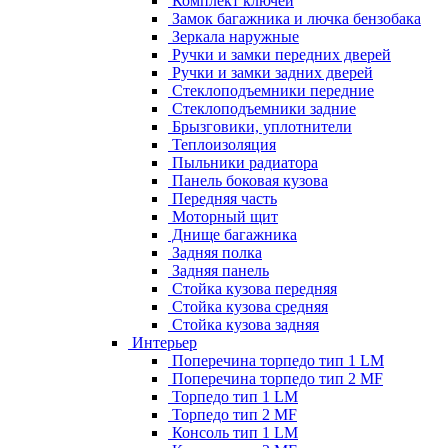
Комплект ключей
Замок багажника и лючка бензобака
Зеркала наружные
Ручки и замки передних дверей
Ручки и замки задних дверей
Стеклоподъемники передние
Стеклоподъемники задние
Брызговики, уплотнители
Теплоизоляция
Пыльники радиатора
Панель боковая кузова
Передняя часть
Моторный щит
Днище багажника
Задняя полка
Задняя панель
Стойка кузова передняя
Стойка кузова средняя
Стойка кузова задняя
Интерьер
Поперечина торпедо тип 1 LM
Поперечина торпедо тип 2 MF
Торпедо тип 1 LM
Торпедо тип 2 MF
Консоль тип 1 LM