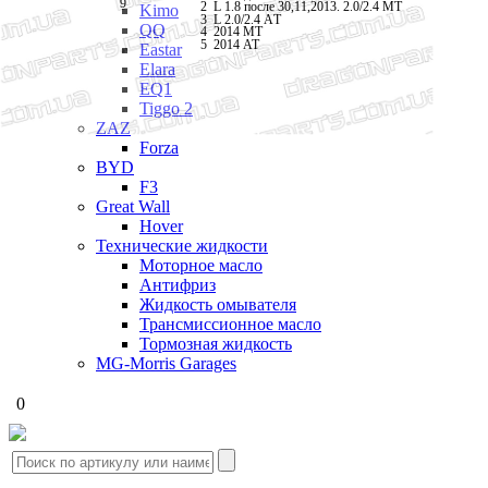
9
L 1.8 после 30,11,2013. 2.0/2.4 МТ
2
Kimo
L 2.0/2.4 АT
3
QQ
4
2014 MT
5
2014 AT
Eastar
Elara
EQ1
Tiggo 2
ZAZ
Forza
BYD
F3
Great Wall
Hover
Технические жидкости
Моторное масло
Антифриз
Жидкость омывателя
Трансмиссионное масло
Тормозная жидкость
MG-Morris Garages
0