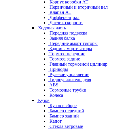
Корпус коробки АТ
Первичный и вторичный вал
Клапан АТ
Дифференциал
Датчик скорости
Ходовая часть
Передняя подвеска
Задняя балка
Передние амортизаторы
Задние амортизаторы
Тормоза передние
Тормоза задние
Главный тормозной цилиндр
Приводы
Рулевое управление
Гидроусилитель руля
ABS
Тормозные трубки
Колеса
Кузов
Кузов в сборе
Бампер передний
Бампер задний
Капот
Стекла ветровые