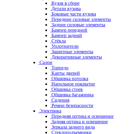
Кузов в сборе
Детали кузова
Боковые части кузова
Передние силовые элементы
Задние силовые элементы
Бампер передний
Бампер задний
Стёкла
Уплотнители
Защитные элементы
Декоративные элементы
Салон
Торпедо
Карты дверей
Обшивка потолка
Напольное покрытие
Обшивка стоек
Обшивка багажника
Сидения
Ремни безопасности
Электрика
Передняя оптика и освещение
Задняя оптика и освещение
Зеркала заднего вида
Стеклоподъемники