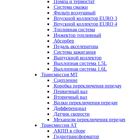
Помпа и термостат
Система смазки
Фильтр воздушный
Впускной коллектор EURO 3
Впускной коллектор EURO 4
Топливная система
Инжектор топливный
Абсорбер
Педаль акселератора
Система зажигания
Выпускной коллектор
Выхлопная система 1.5L
Выхлопная система 1.6L
Трансмиссия МТ
Сцепление
Коробка переключения передач
Первичный вал
Вторичный вал
Вилки переключения передач
Дифференциал
Датчик скорости
Механизм переключения передач
Трансмиссия АТ
АКПП в сборе
Гидротрансформатор