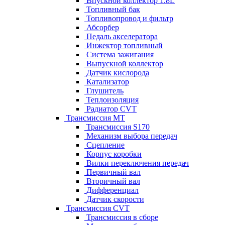
Впускной коллектор 1.8L
Топливный бак
Топливопровод и фильтр
Абсорбер
Педаль акселератора
Инжектор топливный
Система зажигания
Выпускной коллектор
Датчик кислорода
Катализатор
Глушитель
Теплоизоляция
Радиатор CVT
Трансмиссия MT
Трансмиссия S170
Механизм выбора передач
Сцепление
Корпус коробки
Вилки переключения передач
Первичный вал
Вторичный вал
Дифференциал
Датчик скорости
Трансмиссия CVT
Трансмиссия в сборе