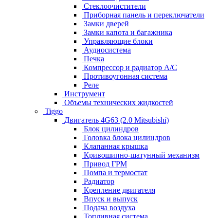
Стеклоочистители
Приборная панель и переключатели
Замки дверей
Замки капота и багажника
Управляющие блоки
Аудиосистема
Печка
Компрессор и радиатор А/C
Противоугонная система
Реле
Инструмент
Объемы технических жидкостей
Tiggo
Двигатель 4G63 (2.0 Mitsubishi)
Блок цилиндров
Головка блока цилиндров
Клапанная крышка
Кривошипно-шатунный механизм
Привод ГРМ
Помпа и термостат
Радиатор
Крепление двигателя
Впуск и выпуск
Подача воздуха
Топливная система