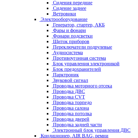
Сидения передние
Сидение заднее
Ветровики
Электрооборудование
Генератор, стартер, АКБ
Фары и фонари
Фонари подсветки
Щиток приборов
Переключатели подрулевые
Аудиосистема
Противоугонная система
Блок управления электроникой
Блок предохранителей
Парктроник
Звуковой сигнал
Проводка моторного отсека
Проводка ДВС
Проводка CVT
Проводка торпедо
Проводка салона
Проводка потолка
Проводка дверей
Проводка задней части
Электронный блок управления ДВС
Кондиционер, AIR BAG, ремни