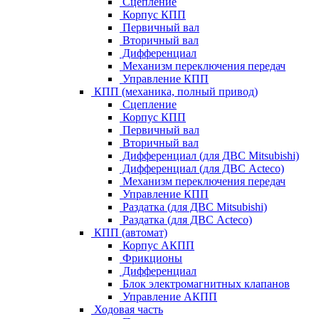
Сцепление
Корпус КПП
Первичный вал
Вторичный вал
Дифференциал
Механизм переключения передач
Управление КПП
КПП (механика, полный привод)
Сцепление
Корпус КПП
Первичный вал
Вторичный вал
Дифференциал (для ДВС Mitsubishi)
Дифференциал (для ДВС Acteco)
Механизм переключения передач
Управление КПП
Раздатка (для ДВС Mitsubishi)
Раздатка (для ДВС Acteco)
КПП (автомат)
Корпус АКПП
Фрикционы
Дифференциал
Блок электромагнитных клапанов
Управление АКПП
Ходовая часть