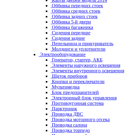
Карты дверей модель 2014
Оббивка передних стоек
Оббивка средних стоек
Оббивка задних стоек
Оббивка 5-й двери
Оббивка багажника
Сидения передние
Сидения задние
Пепельница и прикуриватель
Молдинги и уплотнители
Электрооборудование
Генератор, стартер, АКБ
Элементы наружного освещения
Элементы внутренного освещения
Щиток приборов
Кнопки и переключатели
Мультимедиа
Блок предохранителей
Электронный блок управления
Противоугонная система
Парктроник
Проводка ДВС
Проводка моторного отсека
Проводка салона
Проводка торпедо