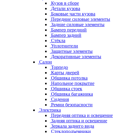
Кузов в сборе
Детали кузова
Боковые части кузова
Передние силовые элементы
Задние силовые элементы
Бампер передний
Бампер задний
Стёкла
Уплотнители
Защитные элементы
Декоративные элементы
Салон
Торпедо
Карты дверей
Обшивка потолка
Напольное покрытие
Обшивка стоек
Обшивка багажника
Сидения
Ремни безопасности
Электрика
Передняя оптика и освещение
Задняя оптика и освещение
Зеркала заднего вида
Стеклоподъемники