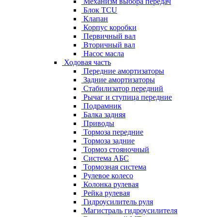
Механизм выбора передач
Блок TCU
Клапан
Корпус коробки
Первичный вал
Вторичный вал
Насос масла
Ходовая часть
Передние амортизаторы
Задние амортизаторы
Стабилизатор передний
Рычаг и ступица передние
Подрамник
Балка задняя
Приводы
Тормоза передние
Тормоза задние
Тормоз стояночный
Система АБС
Тормозная система
Рулевое колесо
Колонка рулевая
Рейка рулевая
Гидроусилитель руля
Магистраль гидроусилителя