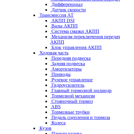
Дифференциал
Датчик скорости
Трансмиссия АТ
АКПП DSI
Валы АКПП
Система смазки АКПП
Механизм переключения передач
АКПП
Блок управления АКПП
Ходовая часть
Передняя подвеска
Задняя подвеска
Амортизаторы
Приводы
Рулевое управление
Гидроусилитель
Главный тормозной цилиндр
Тормозной механизм
Стояночный тормоз
ABS
Тормозные трубки
Педаль сцепления и тормоза
Колеса
Кузов
Панели кузова