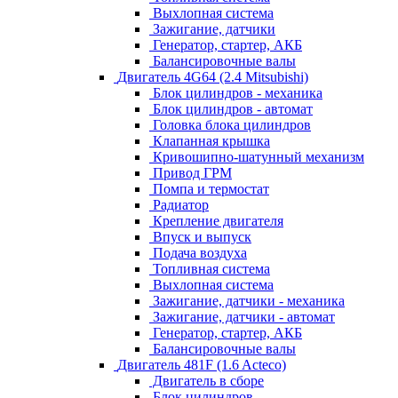
Выхлопная система
Зажигание, датчики
Генератор, стартер, АКБ
Балансировочные валы
Двигатель 4G64 (2.4 Mitsubishi)
Блок цилиндров - механика
Блок цилиндров - автомат
Головка блока цилиндров
Клапанная крышка
Кривошипно-шатунный механизм
Привод ГРМ
Помпа и термостат
Радиатор
Крепление двигателя
Впуск и выпуск
Подача воздуха
Топливная система
Выхлопная система
Зажигание, датчики - механика
Зажигание, датчики - автомат
Генератор, стартер, АКБ
Балансировочные валы
Двигатель 481F (1.6 Acteco)
Двигатель в сборе
Блок цилиндров