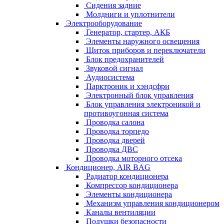
Сидения задние
Молдниги и уплотнители
Электрооборудование
Генератор, стартер, АКБ
Элементы наружного освещения
Щиток приборов и переключатели
Блок предохранителей
Звуковой сигнал
Аудиосистема
Парктроник и хэндсфри
Электронный блок управления
Блок управления электроникой и
противоугонная система
Проводка салона
Проводка торпедо
Проводка дверей
Проводка ДВС
Проводка моторного отсека
Кондиционер, AIR BAG
Радиатор кондиционера
Компрессор кондиционера
Элементы кондиционера
Механизм управления кондиционером
Каналы вентиляции
Подушки безопасности