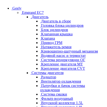
Geely
Emgrand EC7
Двигатель
Двигатель в сборе
Головка блока цилиндров
Блок цилиндров
Клапанная крышка
Клапана
Привод ГРМ
Натяжитель ремня
Кривошипно-шатунный механизм
Водяной насос и термостат
Система рециркуляции ОГ
Крепление двигателя MT
Крепление двигателя CVT
Системы двигателя
Радиатор
Вентилятор охлаждения
Патрубки и бачок системы
охлаждения
Система смазки
Фильтр воздушный
Впускной коллектор 1.5L