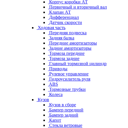
Корпус коробки АТ
Первичный и вторичный вал
Клапан АТ
Дифференциал
Датчик скорости
Ходовая часть
Передняя подвеска
Задняя балка
Передние амортизаторы
Задние амортизаторы
Тормоза передние
Тормоза задние
Главный тормозной цилиндр
Приводы
Рулевое управление
Гидроусилитель руля
ABS
Тормозные трубки
Колеса
Кузов
Кузов в сборе
Бампер передний
Бампер задний
Капот
Стекла ветровые