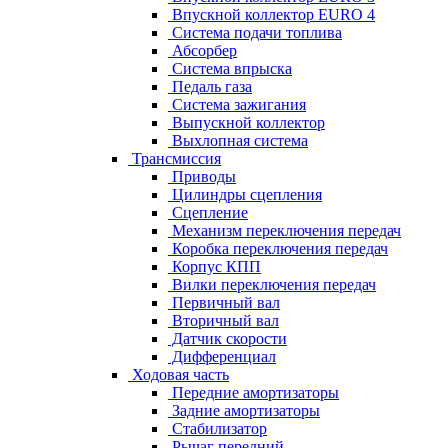
Впускной коллектор EURO 4
Система подачи топлива
Абсорбер
Система впрыска
Педаль газа
Система зажигания
Выпускной коллектор
Выхлопная система
Трансмиссия
Приводы
Цилиндры сцепления
Сцепление
Механизм переключения передач
Коробка переключения передач
Корпус КПП
Вилки переключения передач
Первичный вал
Вторичный вал
Датчик скорости
Дифференциал
Ходовая часть
Передние амортизаторы
Задние амортизаторы
Стабилизатор
Рычаг передний