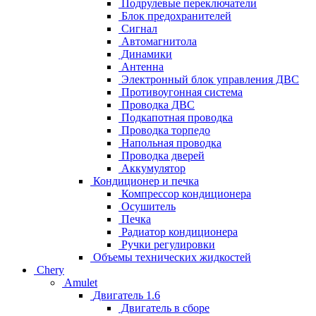
Подрулевые переключатели
Блок предохранителей
Сигнал
Автомагнитола
Динамики
Антенна
Электронный блок управления ДВС
Противоугонная система
Проводка ДВС
Подкапотная проводка
Проводка торпедо
Напольная проводка
Проводка дверей
Аккумулятор
Кондиционер и печка
Компрессор кондиционера
Осушитель
Печка
Радиатор кондиционера
Ручки регулировки
Объемы технических жидкостей
Chery
Amulet
Двигатель 1.6
Двигатель в сборе