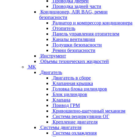
Проводка дверей
Проводка задней части
Кондиционер, AIR BAG, ремни
безопасности
Радиатор и компрессор кондиционера
Отопитель
Панель управления отопителем
Каналы вентиляции
Подушки безопасности
Ремни безопасности
Инструмент
Объемы технических жидкостей
MK
Двигатель
Двигатель в сборе
Клапанная крышка
Головка блока цилиндров
Блок цилиндров
Клапана
Привод ГРМ
Кривошипно-шатунный механизм
Система рециркуляции ОГ
Крепление двигателя
Системы двигателя
Система охлаждения