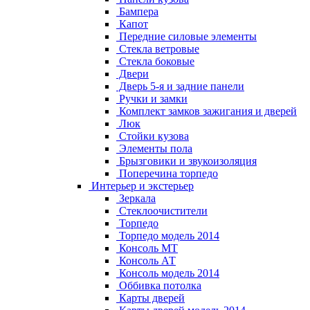
Бампера
Капот
Передние силовые элементы
Стекла ветровые
Стекла боковые
Двери
Дверь 5-я и задние панели
Ручки и замки
Комплект замков зажигания и дверей
Люк
Стойки кузова
Элементы пола
Брызговики и звукоизоляция
Поперечина торпедо
Интерьер и экстерьер
Зеркала
Стеклоочистители
Торпедо
Торпедо модель 2014
Консоль МТ
Консоль АТ
Консоль модель 2014
Оббивка потолка
Карты дверей