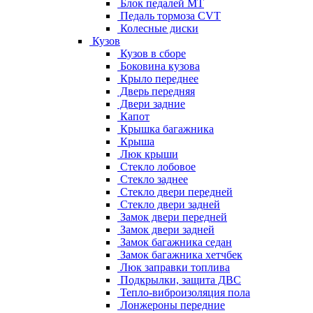
Блок педалей МТ
Педаль тормоза CVT
Колесные диски
Кузов
Кузов в сборе
Боковина кузова
Крыло переднее
Дверь передняя
Двери задние
Капот
Крышка багажника
Крыша
Люк крыши
Стекло лобовое
Стекло заднее
Стекло двери передней
Стекло двери задней
Замок двери передней
Замок двери задней
Замок багажника седан
Замок багажника хетчбек
Люк заправки топлива
Подкрылки, защита ДВС
Тепло-виброизоляция пола
Лонжероны передние