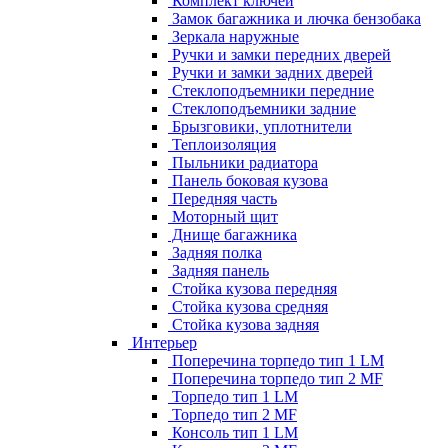
Комплект ключей
Замок багажника и лючка бензобака
Зеркала наружные
Ручки и замки передних дверей
Ручки и замки задних дверей
Стеклоподъемники передние
Стеклоподъемники задние
Брызговики, уплотнители
Теплоизоляция
Пыльники радиатора
Панель боковая кузова
Передняя часть
Моторный щит
Днище багажника
Задняя полка
Задняя панель
Стойка кузова передняя
Стойка кузова средняя
Стойка кузова задняя
Интерьер
Поперечина торпедо тип 1 LM
Поперечина торпедо тип 2 MF
Торпедо тип 1 LM
Торпедо тип 2 MF
Консоль тип 1 LM