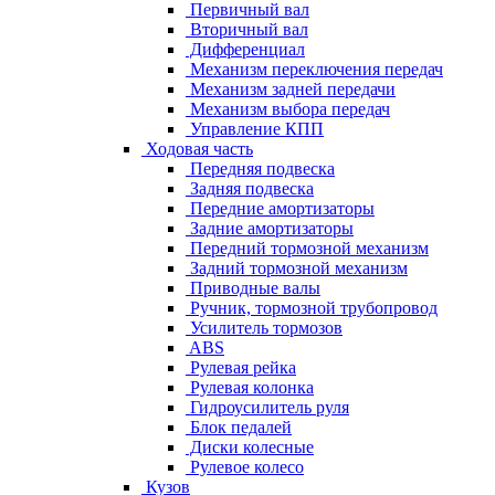
Первичный вал
Вторичный вал
Дифференциал
Механизм переключения передач
Механизм задней передачи
Механизм выбора передач
Управление КПП
Ходовая часть
Передняя подвеска
Задняя подвеска
Передние амортизаторы
Задние амортизаторы
Передний тормозной механизм
Задний тормозной механизм
Приводные валы
Ручник, тормозной трубопровод
Усилитель тормозов
ABS
Рулевая рейка
Рулевая колонка
Гидроусилитель руля
Блок педалей
Диски колесные
Рулевое колесо
Кузов