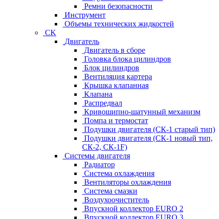
Ремни безопасности
Инструмент
Объемы технических жидкостей
CK
Двигатель
Двигатель в сборе
Головка блока цилиндров
Блок цилиндров
Вентиляция картера
Крышка клапанная
Клапана
Распредвал
Кривошипно-шатунный механизм
Помпа и термостат
Подушки двигателя (СК-1 старый тип)
Подушки двигателя (СК-1 новый тип,
СК-2, СК-1F)
Системы двигателя
Радиатор
Система охлаждения
Вентиляторы охлаждения
Система смазки
Воздухоочиститель
Впускной коллектор EURO 2
Впускной коллектор EURO 3