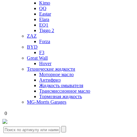
Kimo
QQ
Eastar
Elara
EQ1
Tiggo 2
ZAZ
Forza
BYD
F3
Great Wall
Hover
Технические жидкости
Моторное масло
Антифриз
Жидкость омывателя
Трансмиссионное масло
Тормозная жидкость
MG-Morris Garages
0