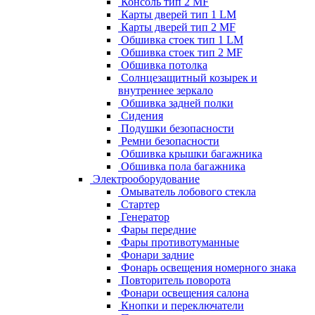
Консоль тип 2 MF
Карты дверей тип 1 LM
Карты дверей тип 2 MF
Обшивка стоек тип 1 LM
Обшивка стоек тип 2 MF
Обшивка потолка
Солнцезащитный козырек и
внутреннее зеркало
Обшивка задней полки
Сидения
Подушки безопасности
Ремни безопасности
Обшивка крышки багажника
Обшивка пола багажника
Электрооборудование
Омыватель лобового стекла
Стартер
Генератор
Фары передние
Фары противотуманные
Фонари задние
Фонарь освещения номерного знака
Повторитель поворота
Фонари освещения салона
Кнопки и переключатели