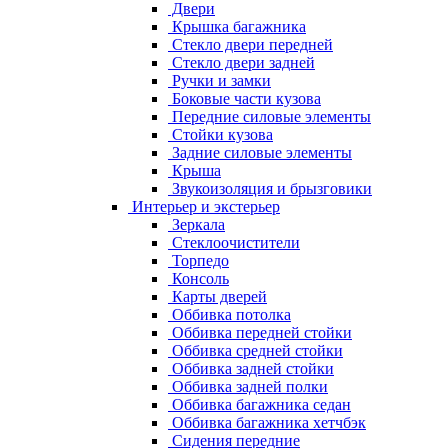
Двери
Крышка багажника
Стекло двери передней
Стекло двери задней
Ручки и замки
Боковые части кузова
Передние силовые элементы
Стойки кузова
Задние силовые элементы
Крыша
Звукоизоляция и брызговики
Интерьер и экстерьер
Зеркала
Стеклоочистители
Торпедо
Консоль
Карты дверей
Оббивка потолка
Оббивка передней стойки
Оббивка средней стойки
Оббивка задней стойки
Оббивка задней полки
Оббивка багажника седан
Оббивка багажника хетчбэк
Сидения передние