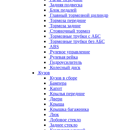
Задняя подвеска
Блок педалей
Главный тормозной цилиндр
Тормоза передние
Тормоза задние
Стояночный тормоз
Тормозные трубки с АБС
Тормозные трубки без АБС
ABS
Рулевое управление
Рулевая рейка
Гидроусилитель
Колесный диск
Кузов
Кузов в сборе
Бампера
Капот
Крылья передние
Двери
Крыша
Крышка багажника
Люк
Лобовое стекло
Заднее стекло