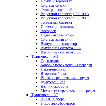
Помпа и термостат
Система смазки
Фильтр воздушный
Впускной коллектор EURO 3
Впускной коллектор EURO 4
Топливная система
Инжектор топливный
Абсорбер
Педаль акселератора
Система зажигания
Выпускной коллектор
Выхлопная система 1.5L
Выхлопная система 1.6L
Трансмиссия МТ
Сцепление
Коробка переключения передач
Первичный вал
Вторичный вал
Вилки переключения передач
Дифференциал
Датчик скорости
Механизм переключения передач
Трансмиссия АТ
АКПП в сборе
Гидротрансформатор