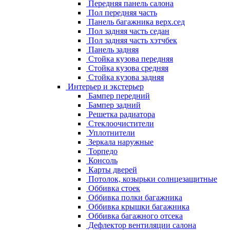
Передняя панель салона
Пол передняя часть
Панель багажника верх.сед
Пол задняя часть седан
Пол задняя часть хэтчбек
Панель задняя
Стойка кузова передняя
Стойка кузова средняя
Стойка кузова задняя
Интерьер и экстерьер
Бампер передний
Бампер задний
Решетка радиатора
Стеклоочистители
Уплотнители
Зеркала наружные
Торпедо
Консоль
Карты дверей
Потолок, козырьки солнцезащитные
Оббивка стоек
Оббивка полки багажника
Оббивка крышки багажника
Оббивка багажного отсека
Дефлектор вентиляции салона