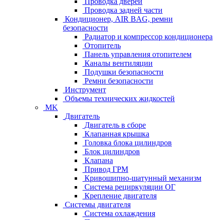
Проводка дверей
Проводка задней части
Кондиционер, AIR BAG, ремни
безопасности
Радиатор и компрессор кондиционера
Отопитель
Панель управления отопителем
Каналы вентиляции
Подушки безопасности
Ремни безопасности
Инструмент
Объемы технических жидкостей
MK
Двигатель
Двигатель в сборе
Клапанная крышка
Головка блока цилиндров
Блок цилиндров
Клапана
Привод ГРМ
Кривошипно-шатунный механизм
Система рециркуляции ОГ
Крепление двигателя
Системы двигателя
Система охлаждения