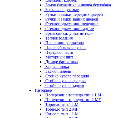
Комплект ключей
Замок багажника и лючка бензобака
Зеркала наружные
Ручки и замки передних дверей
Ручки и замки задних дверей
Стеклоподъемники передние
Стеклоподъемники задние
Брызговики, уплотнители
Теплоизоляция
Пыльники радиатора
Панель боковая кузова
Передняя часть
Моторный щит
Днище багажника
Задняя полка
Задняя панель
Стойка кузова передняя
Стойка кузова средняя
Стойка кузова задняя
Интерьер
Поперечина торпедо тип 1 LM
Поперечина торпедо тип 2 MF
Торпедо тип 1 LM
Торпедо тип 2 MF
Консоль тип 1 LM