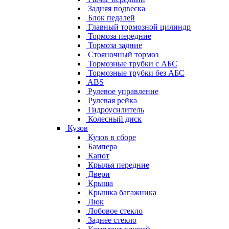
Задняя подвеска
Блок педалей
Главный тормозной цилиндр
Тормоза передние
Тормоза задние
Стояночный тормоз
Тормозные трубки с АБС
Тормозные трубки без АБС
ABS
Рулевое управление
Рулевая рейка
Гидроусилитель
Колесный диск
Кузов
Кузов в сборе
Бампера
Капот
Крылья передние
Двери
Крыша
Крышка багажника
Люк
Лобовое стекло
Заднее стекло