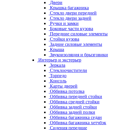
Двери
Крышка багажника
Стекло двери передней
Стекло двери задней
Ручки и замки
Боковые части кузова
Передние силовые элементы
Стойки кузова
Задние силовые элементы
Крыша
Звукоизоляция и брызговики
Интерьер и экстерьер
Зеркала
Стеклоочистители
Торпедо
Консоль
Карты дверей
Оббивка потолка
Оббивка передней стойки
Оббивка средней стойки
Оббивка задней стойки
Оббивка задней полки
Оббивка багажника седан
Оббивка багажника хетчбэк
Сидения передние