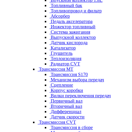
Впускной коллектор 1.8L
Топливный бак
Топливопровод и фильтр
Абсорбер
Педаль акселератора
Инжектор топливный
Система зажигания
Выпускной коллектор
Датчик кислорода
Катализатор
Глушитель
Теплоизоляция
Радиатор CVT
Трансмиссия MT
Трансмиссия S170
Механизм выбора передач
Сцепление
Корпус коробки
Вилки переключения передач
Первичный вал
Вторичный вал
Дифференциал
Датчик скорости
Трансмиссия CVT
Трансмиссия в сборе