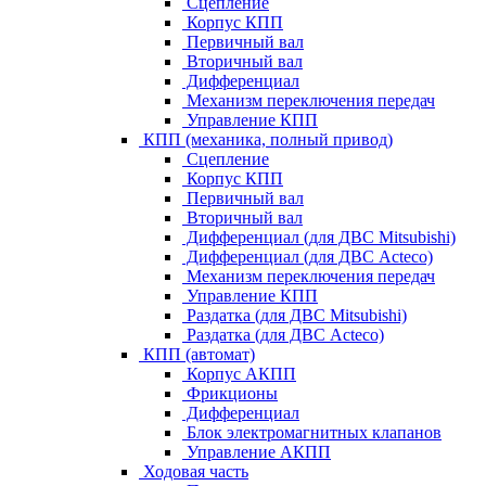
Сцепление
Корпус КПП
Первичный вал
Вторичный вал
Дифференциал
Механизм переключения передач
Управление КПП
КПП (механика, полный привод)
Сцепление
Корпус КПП
Первичный вал
Вторичный вал
Дифференциал (для ДВС Mitsubishi)
Дифференциал (для ДВС Acteco)
Механизм переключения передач
Управление КПП
Раздатка (для ДВС Mitsubishi)
Раздатка (для ДВС Acteco)
КПП (автомат)
Корпус АКПП
Фрикционы
Дифференциал
Блок электромагнитных клапанов
Управление АКПП
Ходовая часть