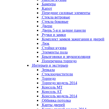
Бампера
Капот
Передние силовые элементы
Стекла ветровые
Стекла боковые
Двери
Дверь 5-я и задние панели
Ручки и замки
Комплект замков зажигания и дверей
Люк
Стойки кузова
Элементы пола
Брызговики и звукоизоляция
Поперечина торпедо
Интерьер и экстерьер
Зеркала
Стеклоочистители
Торпедо
Торпедо модель 2014
Консоль МТ
Консоль АТ
Консоль модель 2014
Оббивка потолка
Карты дверей