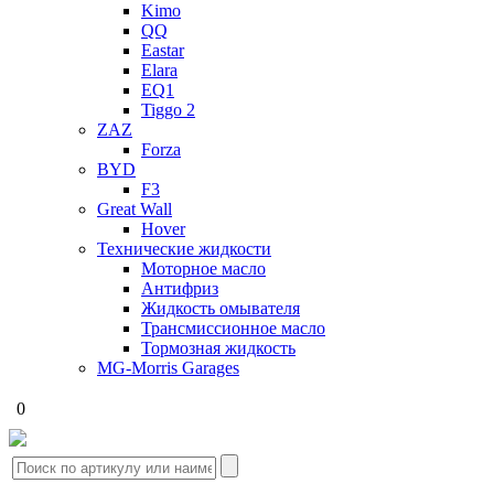
Kimo
QQ
Eastar
Elara
EQ1
Tiggo 2
ZAZ
Forza
BYD
F3
Great Wall
Hover
Технические жидкости
Моторное масло
Антифриз
Жидкость омывателя
Трансмиссионное масло
Тормозная жидкость
MG-Morris Garages
0