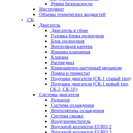
Ремни безопасности
Инструмент
Объемы технических жидкостей
CK
Двигатель
Двигатель в сборе
Головка блока цилиндров
Блок цилиндров
Вентиляция картера
Крышка клапанная
Клапана
Распредвал
Кривошипно-шатунный механизм
Помпа и термостат
Подушки двигателя (СК-1 старый тип)
Подушки двигателя (СК-1 новый тип,
СК-2, СК-1F)
Системы двигателя
Радиатор
Система охлаждения
Вентиляторы охлаждения
Система смазки
Воздухоочиститель
Впускной коллектор EURO 2
Впускной коллектор EURO 3