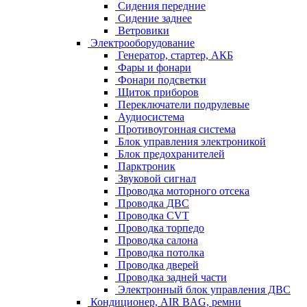
Сидения передние
Сидение заднее
Ветровики
Электрооборудование
Генератор, стартер, АКБ
Фары и фонари
Фонари подсветки
Щиток приборов
Переключатели подрулевые
Аудиосистема
Противоугонная система
Блок управления электроникой
Блок предохранителей
Парктроник
Звуковой сигнал
Проводка моторного отсека
Проводка ДВС
Проводка CVT
Проводка торпедо
Проводка салона
Проводка потолка
Проводка дверей
Проводка задней части
Электронный блок управления ДВС
Кондиционер, AIR BAG, ремни