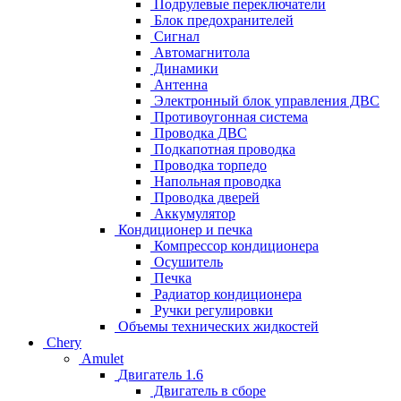
Подрулевые переключатели
Блок предохранителей
Сигнал
Автомагнитола
Динамики
Антенна
Электронный блок управления ДВС
Противоугонная система
Проводка ДВС
Подкапотная проводка
Проводка торпедо
Напольная проводка
Проводка дверей
Аккумулятор
Кондиционер и печка
Компрессор кондиционера
Осушитель
Печка
Радиатор кондиционера
Ручки регулировки
Объемы технических жидкостей
Chery
Amulet
Двигатель 1.6
Двигатель в сборе