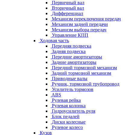
Первичный вал
Вторичный вал
Дифференциал
Механизм переключения передач
Механизм задней передачи
Механизм выбора передач
Управление КПП
Ходовая часть
Передняя подвеска
Задняя подвеска
Передние амортизаторы
Задние амортизаторы
Передний тормозной механизм
Задний тормозной механизм
Приводные валы
Ручник, тормозной трубопровод
Усилитель тормозов
ABS
Рулевая рейка
Рулевая колонка
Гидроусилитель руля
Блок педалей
Диски колесные
Рулевое колесо
Кузов