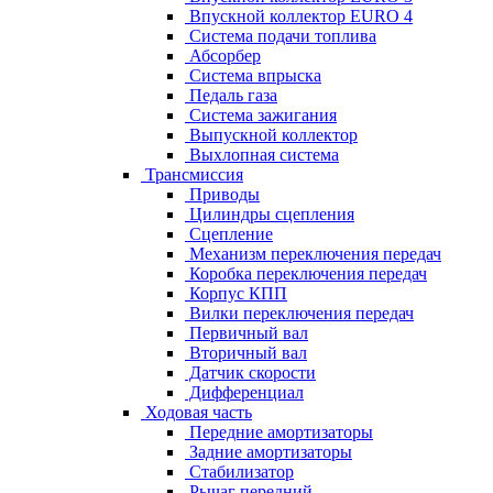
Впускной коллектор EURO 4
Система подачи топлива
Абсорбер
Система впрыска
Педаль газа
Система зажигания
Выпускной коллектор
Выхлопная система
Трансмиссия
Приводы
Цилиндры сцепления
Сцепление
Механизм переключения передач
Коробка переключения передач
Корпус КПП
Вилки переключения передач
Первичный вал
Вторичный вал
Датчик скорости
Дифференциал
Ходовая часть
Передние амортизаторы
Задние амортизаторы
Стабилизатор
Рычаг передний