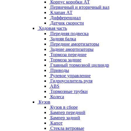
Корпус коробки АТ
Первичный и вторичный вал
Клапан АТ
Дифференциал
Датчик скорости
Ходовая часть
Передняя подвеска
Задняя балка
Передние амортизаторы
Задние амортизаторы
Тормоза передние
Тормоза задние
Главный тормозной цилиндр
Приводы
Рулевое управление
Гидроусилитель руля
ABS
Тормозные трубки
Колеса
Кузов
Кузов в сборе
Бампер передний
Бампер задний
Капот
Стекла ветровые