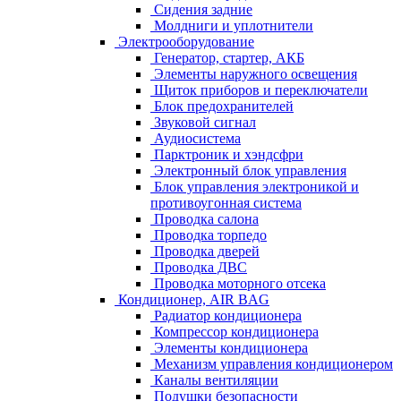
Сидения задние
Молдниги и уплотнители
Электрооборудование
Генератор, стартер, АКБ
Элементы наружного освещения
Щиток приборов и переключатели
Блок предохранителей
Звуковой сигнал
Аудиосистема
Парктроник и хэндсфри
Электронный блок управления
Блок управления электроникой и
противоугонная система
Проводка салона
Проводка торпедо
Проводка дверей
Проводка ДВС
Проводка моторного отсека
Кондиционер, AIR BAG
Радиатор кондиционера
Компрессор кондиционера
Элементы кондиционера
Механизм управления кондиционером
Каналы вентиляции
Подушки безопасности