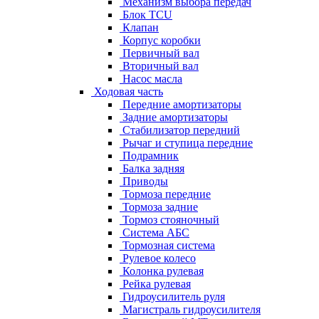
Механизм выбора передач
Блок TCU
Клапан
Корпус коробки
Первичный вал
Вторичный вал
Насос масла
Ходовая часть
Передние амортизаторы
Задние амортизаторы
Стабилизатор передний
Рычаг и ступица передние
Подрамник
Балка задняя
Приводы
Тормоза передние
Тормоза задние
Тормоз стояночный
Система АБС
Тормозная система
Рулевое колесо
Колонка рулевая
Рейка рулевая
Гидроусилитель руля
Магистраль гидроусилителя