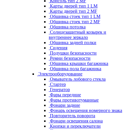
Консоль тип 2 MF
Карты дверей тип 1 LM
Карты дверей тип 2 MF
Обшивка стоек тип 1 LM
Обшивка стоек тип 2 MF
Обшивка потолка
Солнцезащитный козырек и
внутреннее зеркало
Обшивка задней полки
Сидения
Подушки безопасности
Ремни безопасности
Обшивка крышки багажника
Обшивка пола багажника
Электрооборудование
Омыватель лобового стекла
Стартер
Генератор
Фары передние
Фары противотуманные
Фонари задние
Фонарь освещения номерного знака
Повторитель поворота
Фонари освещения салона
Кнопки и переключатели