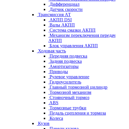
Дифференциал
Датчик скорости
Трансмиссия АТ
АКПП DSI
Валы АКПП
Система смазки АКПП
Механизм переключения передач
АКПП
Блок управления АКПП
Ходовая часть
Передняя подвеска
Задняя подвеска
Амортизаторы
Приводы
Рулевое управление
Гидроусилитель
Главный тормозной цилиндр
Тормозной механизм
Стояночный тормоз
ABS
Тормозные трубки
Педаль сцепления и тормоза
Колеса
Кузов
Панели кузова