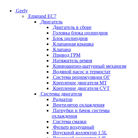
Geely
Emgrand EC7
Двигатель
Двигатель в сборе
Головка блока цилиндров
Блок цилиндров
Клапанная крышка
Клапана
Привод ГРМ
Натяжитель ремня
Кривошипно-шатунный механизм
Водяной насос и термостат
Система рециркуляции ОГ
Крепление двигателя MT
Крепление двигателя CVT
Системы двигателя
Радиатор
Вентилятор охлаждения
Патрубки и бачок системы
охлаждения
Система смазки
Фильтр воздушный
Впускной коллектор 1.5L