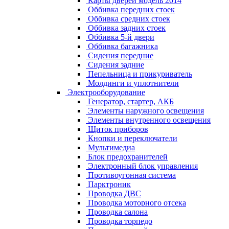
Карты дверей модель 2014
Оббивка передних стоек
Оббивка средних стоек
Оббивка задних стоек
Оббивка 5-й двери
Оббивка багажника
Сидения передние
Сидения задние
Пепельница и прикуриватель
Молдинги и уплотнители
Электрооборудование
Генератор, стартер, АКБ
Элементы наружного освещения
Элементы внутренного освещения
Щиток приборов
Кнопки и переключатели
Мультимедиа
Блок предохранителей
Электронный блок управления
Противоугонная система
Парктроник
Проводка ДВС
Проводка моторного отсека
Проводка салона
Проводка торпедо