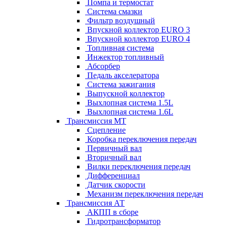
Помпа и термостат
Система смазки
Фильтр воздушный
Впускной коллектор EURO 3
Впускной коллектор EURO 4
Топливная система
Инжектор топливный
Абсорбер
Педаль акселератора
Система зажигания
Выпускной коллектор
Выхлопная система 1.5L
Выхлопная система 1.6L
Трансмиссия МТ
Сцепление
Коробка переключения передач
Первичный вал
Вторичный вал
Вилки переключения передач
Дифференциал
Датчик скорости
Механизм переключения передач
Трансмиссия АТ
АКПП в сборе
Гидротрансформатор