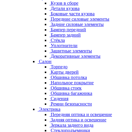
Кузов в сборе
Детали кузова
Боковые части кузова
Передние силовые элементы
Задние силовые элементы
Бампер передний
Бампер задний
Стёкла
Уплотнители
Защитные элементы
Декоративные элементы
Салон
Торпедо
Карты дверей
Обшивка потолка
Напольное покрытие
Обшивка стоек
Обшивка багажника
Сидения
Ремни безопасности
Электрика
Передняя оптика и освещение
Задняя оптика и освещение
Зеркала заднего вида
Стеклоподъемники