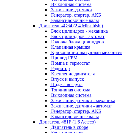
Выхлопная система
Зажигание, датчики
Генератор, стартер, АКБ
Балансировочные валы
Двигатель 4G64 (2.4 Mitsubishi)
Блок цилиндров - механика
Блок цилиндров - автомат
Головка блока цилиндров
Клапанная крышка
Кривошипно-шатунный механизм
Привод ГРМ
Помпа и термостат
Радиатор
Крепление двигателя
Впуск и выпуск
Подача воздуха
Топливная система
Выхлопная система
Зажигание, датчики - механика
Зажигание, датчики - автомат
Генератор, стартер, АКБ
Балансировочные валы
Двигатель 481F (1.6 Acteco)
Двигатель в сборе
Блок цилиндров