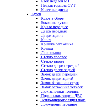
Блок педалей МТ
Педаль тормоза CVT
Колесные диски
Кузов
Кузов в сборе
Боковина кузова
Крыло переднее
Дверь передняя
Двери задние
Капот
Крышка багажника
Крыша
Люк крыши
Стекло лобовое
Стекло заднее
Стекло двери передней
Стекло двери задней
Замок двери передней
Замок двери задней
Замок багажника седан
Замок багажника хетчбек
Люк заправки топлива
Подкрылки, защита ДВС
Тепло-виброизоляция пола
Лонжероны передние