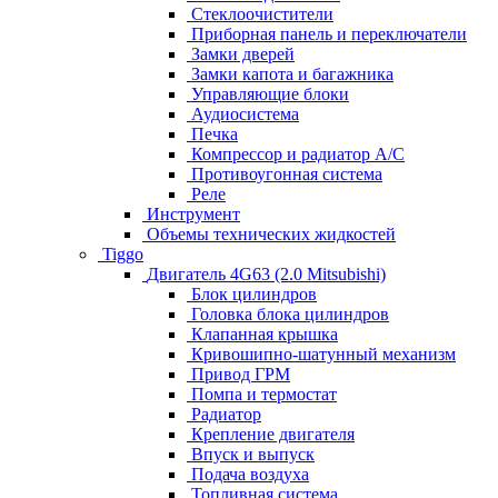
Стеклоочистители
Приборная панель и переключатели
Замки дверей
Замки капота и багажника
Управляющие блоки
Аудиосистема
Печка
Компрессор и радиатор А/C
Противоугонная система
Реле
Инструмент
Объемы технических жидкостей
Tiggo
Двигатель 4G63 (2.0 Mitsubishi)
Блок цилиндров
Головка блока цилиндров
Клапанная крышка
Кривошипно-шатунный механизм
Привод ГРМ
Помпа и термостат
Радиатор
Крепление двигателя
Впуск и выпуск
Подача воздуха
Топливная система