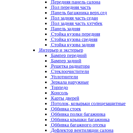
Передняя панель салона
Пол передняя часть
Панель багажника верх.сед
Пол задняя часть седан
Пол задняя часть хэтчбек
Панель задняя
Стойка кузова передняя
Стойка кузова средняя
Стойка кузова задняя
Интерьер и экстерьер
Бампер передний
Бампер задний
Решетка радиатора
Стеклоочистители
Уплотнители
Зеркала наружные
Торпедо
Консоль
Карты дверей
Потолок, козырьки солнцезащитные
Оббивка стоек
Оббивка полки багажника
Оббивка крышки багажника
Оббивка багажного отсека
Дефлектор вентиляции салона