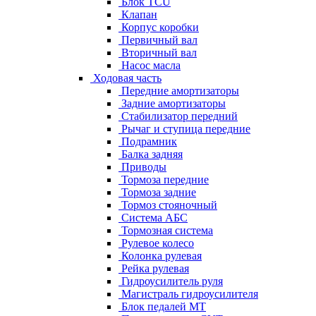
Блок TCU
Клапан
Корпус коробки
Первичный вал
Вторичный вал
Насос масла
Ходовая часть
Передние амортизаторы
Задние амортизаторы
Стабилизатор передний
Рычаг и ступица передние
Подрамник
Балка задняя
Приводы
Тормоза передние
Тормоза задние
Тормоз стояночный
Система АБС
Тормозная система
Рулевое колесо
Колонка рулевая
Рейка рулевая
Гидроусилитель руля
Магистраль гидроусилителя
Блок педалей МТ