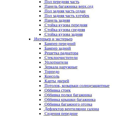
Пол передняя часть
Панель багажника верх.сед
Пол задняя часть седан
Пол задняя часть хэтчбек
Панель задняя
Стойка кузова передняя
Стойка кузова средняя
Стойка кузова задняя
Интерьер и экстерьер
Бампер передний
Бампер задний
Решетка радиатора
Стеклоочистители
Уплотнители
Зеркала наружные
Торпедо
Консоль
Карты дверей
Потолок, козырьки солнцезащитные
Оббивка стоек
Оббивка полки багажника
Оббивка крышки багажника
Оббивка багажного отсека
Дефлектор вентиляции салона
Сидения передние