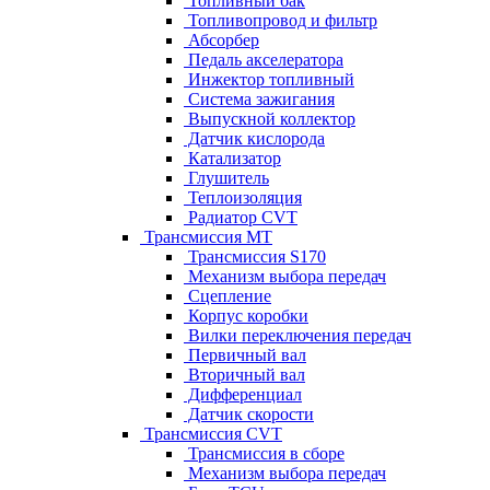
Топливный бак
Топливопровод и фильтр
Абсорбер
Педаль акселератора
Инжектор топливный
Система зажигания
Выпускной коллектор
Датчик кислорода
Катализатор
Глушитель
Теплоизоляция
Радиатор CVT
Трансмиссия MT
Трансмиссия S170
Механизм выбора передач
Сцепление
Корпус коробки
Вилки переключения передач
Первичный вал
Вторичный вал
Дифференциал
Датчик скорости
Трансмиссия CVT
Трансмиссия в сборе
Механизм выбора передач