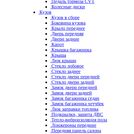
Педаль тормоза CVT
Колесные диски
Кузов
Кузов в сборе
Боковина кузова
Крыло переднее
Дверь передняя
Двери задние
Капот
Крышка багажника
Крыша
Люк крыши
Стекло лобовое
Стекло заднее
Стекло двери передней
Стекло двери задней
Замок двери передней
Замок двери задней
Замок багажника седан
Замок багажника хетчбек
Люк заправки топлива
Подкрылки, защита ДВС
Тепло-виброизоляция пола
Лонжероны передние
Передняя панель салона