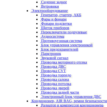
Сидение заднее
Ветровики
Электрооборудование
Генератор, стартер, АКБ
Фары и фонари
Фонари подсветки
Щиток приборов
Переключатели подрулевые
Аудиосистема
Противоугонная система
Блок управления электроникой
Блок предохранителей
Парктроник
Звуковой сигнал
Проводка моторного отсека
Проводка ДВС
Проводка CVT
Проводка торпедо
Проводка салона
Проводка потолка
Проводка дверей
Проводка задней части
Электронный блок управления ДВС
Кондиционер, AIR BAG, ремни безопасности
Радиатор и компрессор кондиционера