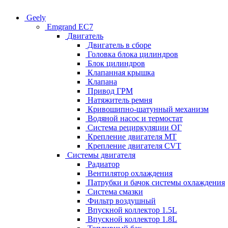
Geely
Emgrand EC7
Двигатель
Двигатель в сборе
Головка блока цилиндров
Блок цилиндров
Клапанная крышка
Клапана
Привод ГРМ
Натяжитель ремня
Кривошипно-шатунный механизм
Водяной насос и термостат
Система рециркуляции ОГ
Крепление двигателя MT
Крепление двигателя CVT
Системы двигателя
Радиатор
Вентилятор охлаждения
Патрубки и бачок системы охлаждения
Система смазки
Фильтр воздушный
Впускной коллектор 1.5L
Впускной коллектор 1.8L