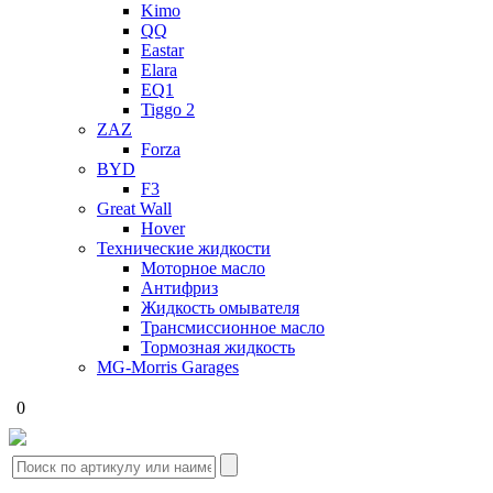
Kimo
QQ
Eastar
Elara
EQ1
Tiggo 2
ZAZ
Forza
BYD
F3
Great Wall
Hover
Технические жидкости
Моторное масло
Антифриз
Жидкость омывателя
Трансмиссионное масло
Тормозная жидкость
MG-Morris Garages
0