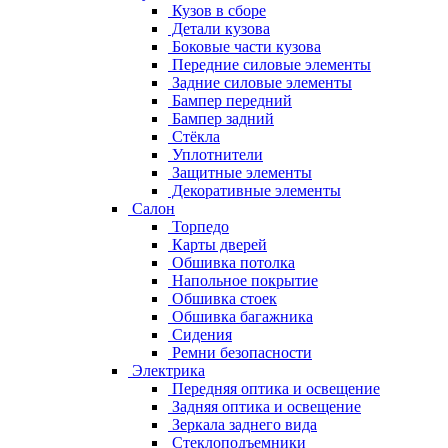
Кузов в сборе
Детали кузова
Боковые части кузова
Передние силовые элементы
Задние силовые элементы
Бампер передний
Бампер задний
Стёкла
Уплотнители
Защитные элементы
Декоративные элементы
Салон
Торпедо
Карты дверей
Обшивка потолка
Напольное покрытие
Обшивка стоек
Обшивка багажника
Сидения
Ремни безопасности
Электрика
Передняя оптика и освещение
Задняя оптика и освещение
Зеркала заднего вида
Стеклоподъемники