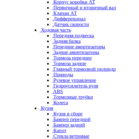
Корпус коробки АТ
Первичный и вторичный вал
Клапан АТ
Дифференциал
Датчик скорости
Ходовая часть
Передняя подвеска
Задняя балка
Передние амортизаторы
Задние амортизаторы
Тормоза передние
Тормоза задние
Главный тормозной цилиндр
Приводы
Рулевое управление
Гидроусилитель руля
ABS
Тормозные трубки
Колеса
Кузов
Кузов в сборе
Бампер передний
Бампер задний
Капот
Стекла ветровые