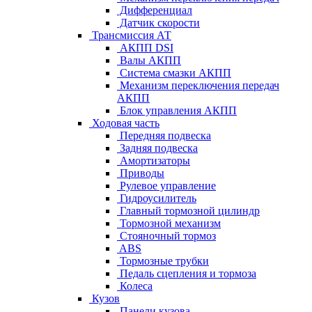
Дифференциал
Датчик скорости
Трансмиссия АТ
АКПП DSI
Валы АКПП
Система смазки АКПП
Механизм переключения передач
АКПП
Блок управления АКПП
Ходовая часть
Передняя подвеска
Задняя подвеска
Амортизаторы
Приводы
Рулевое управление
Гидроусилитель
Главный тормозной цилиндр
Тормозной механизм
Стояночный тормоз
ABS
Тормозные трубки
Педаль сцепления и тормоза
Колеса
Кузов
Панели кузова