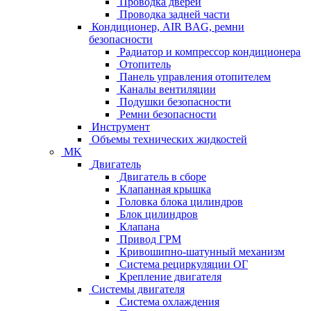
Проводка дверей
Проводка задней части
Кондиционер, AIR BAG, ремни
безопасности
Радиатор и компрессор кондиционера
Отопитель
Панель управления отопителем
Каналы вентиляции
Подушки безопасности
Ремни безопасности
Инструмент
Объемы технических жидкостей
MK
Двигатель
Двигатель в сборе
Клапанная крышка
Головка блока цилиндров
Блок цилиндров
Клапана
Привод ГРМ
Кривошипно-шатунный механизм
Система рециркуляции ОГ
Крепление двигателя
Системы двигателя
Система охлаждения