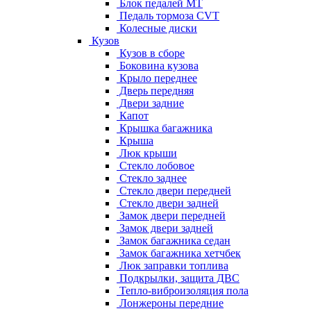
Блок педалей МТ
Педаль тормоза CVT
Колесные диски
Кузов
Кузов в сборе
Боковина кузова
Крыло переднее
Дверь передняя
Двери задние
Капот
Крышка багажника
Крыша
Люк крыши
Стекло лобовое
Стекло заднее
Стекло двери передней
Стекло двери задней
Замок двери передней
Замок двери задней
Замок багажника седан
Замок багажника хетчбек
Люк заправки топлива
Подкрылки, защита ДВС
Тепло-виброизоляция пола
Лонжероны передние