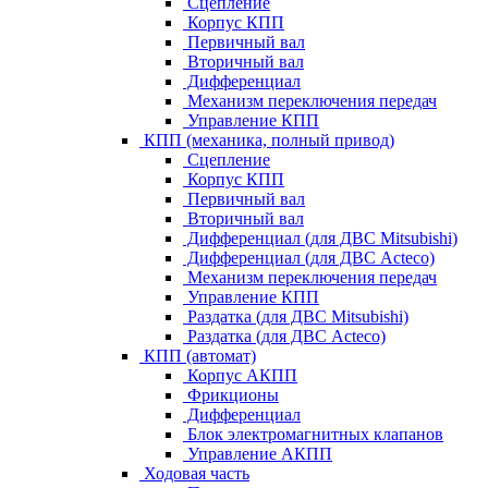
Сцепление
Корпус КПП
Первичный вал
Вторичный вал
Дифференциал
Механизм переключения передач
Управление КПП
КПП (механика, полный привод)
Сцепление
Корпус КПП
Первичный вал
Вторичный вал
Дифференциал (для ДВС Mitsubishi)
Дифференциал (для ДВС Acteco)
Механизм переключения передач
Управление КПП
Раздатка (для ДВС Mitsubishi)
Раздатка (для ДВС Acteco)
КПП (автомат)
Корпус АКПП
Фрикционы
Дифференциал
Блок электромагнитных клапанов
Управление АКПП
Ходовая часть