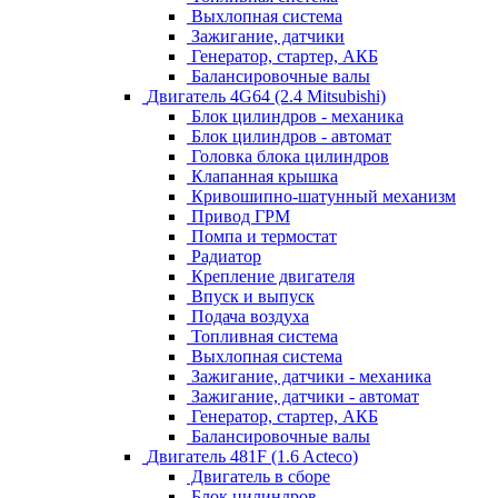
Выхлопная система
Зажигание, датчики
Генератор, стартер, АКБ
Балансировочные валы
Двигатель 4G64 (2.4 Mitsubishi)
Блок цилиндров - механика
Блок цилиндров - автомат
Головка блока цилиндров
Клапанная крышка
Кривошипно-шатунный механизм
Привод ГРМ
Помпа и термостат
Радиатор
Крепление двигателя
Впуск и выпуск
Подача воздуха
Топливная система
Выхлопная система
Зажигание, датчики - механика
Зажигание, датчики - автомат
Генератор, стартер, АКБ
Балансировочные валы
Двигатель 481F (1.6 Acteco)
Двигатель в сборе
Блок цилиндров