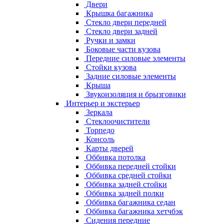
Двери
Крышка багажника
Стекло двери передней
Стекло двери задней
Ручки и замки
Боковые части кузова
Передние силовые элементы
Стойки кузова
Задние силовые элементы
Крыша
Звукоизоляция и брызговики
Интерьер и экстерьер
Зеркала
Стеклоочистители
Торпедо
Консоль
Карты дверей
Оббивка потолка
Оббивка передней стойки
Оббивка средней стойки
Оббивка задней стойки
Оббивка задней полки
Оббивка багажника седан
Оббивка багажника хетчбэк
Сидения передние