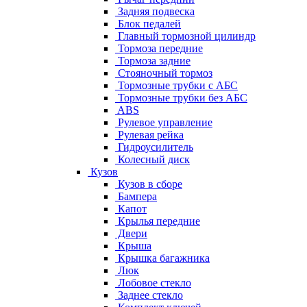
Задняя подвеска
Блок педалей
Главный тормозной цилиндр
Тормоза передние
Тормоза задние
Стояночный тормоз
Тормозные трубки с АБС
Тормозные трубки без АБС
ABS
Рулевое управление
Рулевая рейка
Гидроусилитель
Колесный диск
Кузов
Кузов в сборе
Бампера
Капот
Крылья передние
Двери
Крыша
Крышка багажника
Люк
Лобовое стекло
Заднее стекло