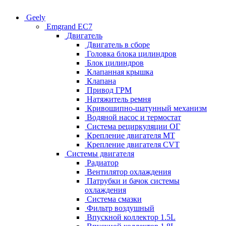
Geely
Emgrand EC7
Двигатель
Двигатель в сборе
Головка блока цилиндров
Блок цилиндров
Клапанная крышка
Клапана
Привод ГРМ
Натяжитель ремня
Кривошипно-шатунный механизм
Водяной насос и термостат
Система рециркуляции ОГ
Крепление двигателя MT
Крепление двигателя CVT
Системы двигателя
Радиатор
Вентилятор охлаждения
Патрубки и бачок системы
охлаждения
Система смазки
Фильтр воздушный
Впускной коллектор 1.5L