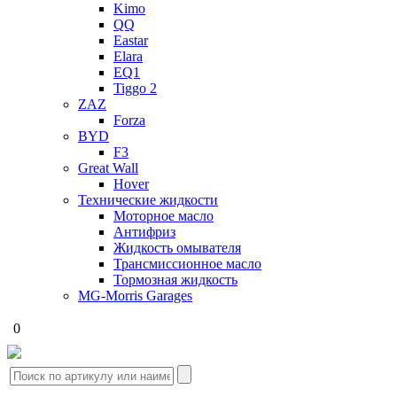
Kimo
QQ
Eastar
Elara
EQ1
Tiggo 2
ZAZ
Forza
BYD
F3
Great Wall
Hover
Технические жидкости
Моторное масло
Антифриз
Жидкость омывателя
Трансмиссионное масло
Тормозная жидкость
MG-Morris Garages
0