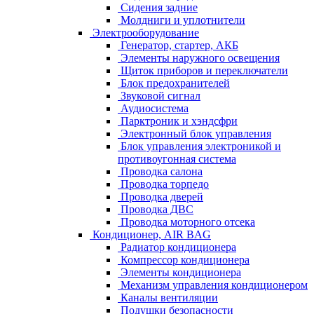
Сидения задние
Молдниги и уплотнители
Электрооборудование
Генератор, стартер, АКБ
Элементы наружного освещения
Щиток приборов и переключатели
Блок предохранителей
Звуковой сигнал
Аудиосистема
Парктроник и хэндсфри
Электронный блок управления
Блок управления электроникой и
противоугонная система
Проводка салона
Проводка торпедо
Проводка дверей
Проводка ДВС
Проводка моторного отсека
Кондиционер, AIR BAG
Радиатор кондиционера
Компрессор кондиционера
Элементы кондиционера
Механизм управления кондиционером
Каналы вентиляции
Подушки безопасности