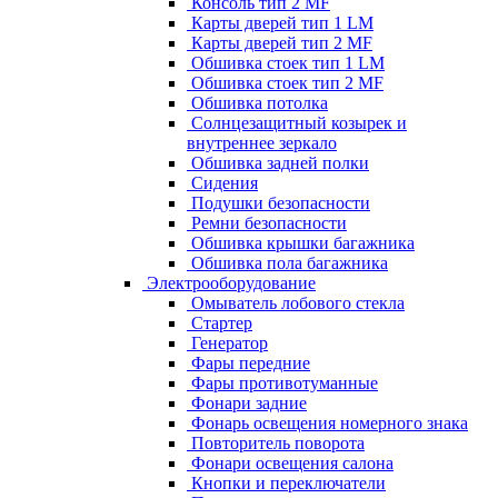
Консоль тип 2 MF
Карты дверей тип 1 LM
Карты дверей тип 2 MF
Обшивка стоек тип 1 LM
Обшивка стоек тип 2 MF
Обшивка потолка
Солнцезащитный козырек и
внутреннее зеркало
Обшивка задней полки
Сидения
Подушки безопасности
Ремни безопасности
Обшивка крышки багажника
Обшивка пола багажника
Электрооборудование
Омыватель лобового стекла
Стартер
Генератор
Фары передние
Фары противотуманные
Фонари задние
Фонарь освещения номерного знака
Повторитель поворота
Фонари освещения салона
Кнопки и переключатели