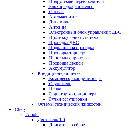
Подрулевые переключатели
Блок предохранителей
Сигнал
Автомагнитола
Динамики
Антенна
Электронный блок управления ДВС
Противоугонная система
Проводка ДВС
Подкапотная проводка
Проводка торпедо
Напольная проводка
Проводка дверей
Аккумулятор
Кондиционер и печка
Компрессор кондиционера
Осушитель
Печка
Радиатор кондиционера
Ручки регулировки
Объемы технических жидкостей
Chery
Amulet
Двигатель 1.6
Двигатель в сборе