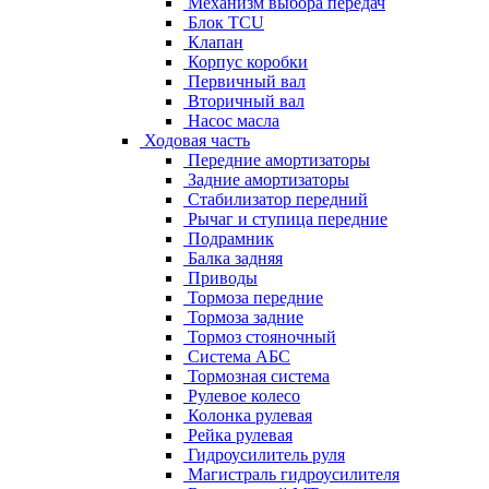
Механизм выбора передач
Блок TCU
Клапан
Корпус коробки
Первичный вал
Вторичный вал
Насос масла
Ходовая часть
Передние амортизаторы
Задние амортизаторы
Стабилизатор передний
Рычаг и ступица передние
Подрамник
Балка задняя
Приводы
Тормоза передние
Тормоза задние
Тормоз стояночный
Система АБС
Тормозная система
Рулевое колесо
Колонка рулевая
Рейка рулевая
Гидроусилитель руля
Магистраль гидроусилителя