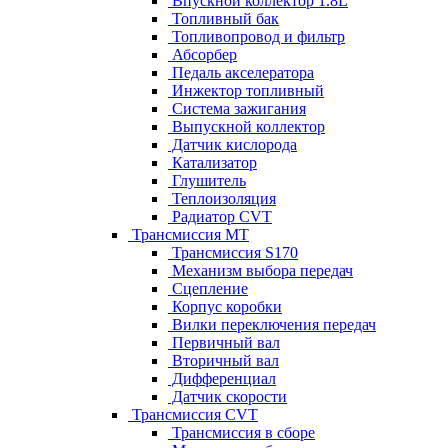
Впускной коллектор 1.8L
Топливный бак
Топливопровод и фильтр
Абсорбер
Педаль акселератора
Инжектор топливный
Система зажигания
Выпускной коллектор
Датчик кислорода
Катализатор
Глушитель
Теплоизоляция
Радиатор CVT
Трансмиссия MT
Трансмиссия S170
Механизм выбора передач
Сцепление
Корпус коробки
Вилки переключения передач
Первичный вал
Вторичный вал
Дифференциал
Датчик скорости
Трансмиссия CVT
Трансмиссия в сборе