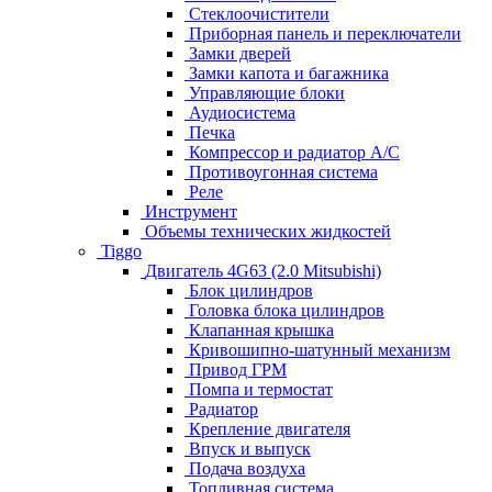
Стеклоочистители
Приборная панель и переключатели
Замки дверей
Замки капота и багажника
Управляющие блоки
Аудиосистема
Печка
Компрессор и радиатор А/C
Противоугонная система
Реле
Инструмент
Объемы технических жидкостей
Tiggo
Двигатель 4G63 (2.0 Mitsubishi)
Блок цилиндров
Головка блока цилиндров
Клапанная крышка
Кривошипно-шатунный механизм
Привод ГРМ
Помпа и термостат
Радиатор
Крепление двигателя
Впуск и выпуск
Подача воздуха
Топливная система