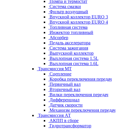
Помпа и термостат
Система смазки
Фильтр воздушный
Впускной коллектор EURO 3
Впускной коллектор EURO 4
Топливная система
Инжектор топливный
Абсорбер
Педаль акселератора
Система зажигания
Выпускной коллектор
Выхлопная система 1.5L
Выхлопная система 1.6L
Трансмиссия МТ
Сцепление
Коробка переключения передач
Первичный вал
Вторичный вал
Вилки переключения передач
Дифференциал
Датчик скорости
Механизм переключения передач
Трансмиссия АТ
АКПП в сборе
Гидротрансформатор