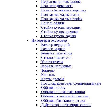
Передняя панель салона
Пол передняя часть
Панель багажника верх.сед
Пол задняя часть седан
Пол задняя часть хэтчбек
Панель задняя
Стойка кузова передняя
Стойка кузова средняя
Стойка кузова задняя
Интерьер и экстерьер
Бампер передний
Бампер задний
Решетка радиатора
Стеклоочистители
Уплотнители
Зеркала наружные
Торпедо
Консоль
Карты дверей
Потолок, козырьки солнцезащитные
Оббивка стоек
Оббивка полки багажника
Оббивка крышки багажника
Оббивка багажного отсека
Дефлектор вентиляции салона