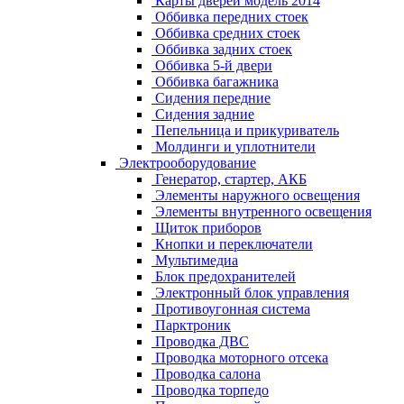
Карты дверей модель 2014
Оббивка передних стоек
Оббивка средних стоек
Оббивка задних стоек
Оббивка 5-й двери
Оббивка багажника
Сидения передние
Сидения задние
Пепельница и прикуриватель
Молдинги и уплотнители
Электрооборудование
Генератор, стартер, АКБ
Элементы наружного освещения
Элементы внутренного освещения
Щиток приборов
Кнопки и переключатели
Мультимедиа
Блок предохранителей
Электронный блок управления
Противоугонная система
Парктроник
Проводка ДВС
Проводка моторного отсека
Проводка салона
Проводка торпедо