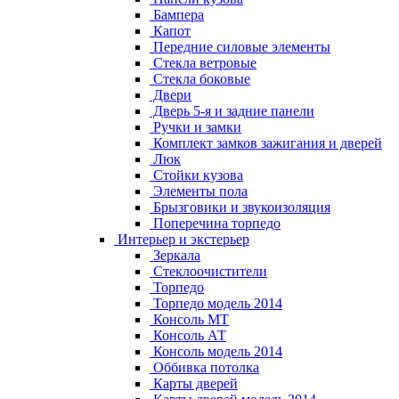
Бампера
Капот
Передние силовые элементы
Стекла ветровые
Стекла боковые
Двери
Дверь 5-я и задние панели
Ручки и замки
Комплект замков зажигания и дверей
Люк
Стойки кузова
Элементы пола
Брызговики и звукоизоляция
Поперечина торпедо
Интерьер и экстерьер
Зеркала
Стеклоочистители
Торпедо
Торпедо модель 2014
Консоль МТ
Консоль АТ
Консоль модель 2014
Оббивка потолка
Карты дверей