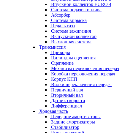
Впускной коллектор EURO 4
Система подачи топлива
Абсорбер
Система впрыска
Педаль газа
Система зажигания
Выпускной коллектор
Выхлопная система
Трансмиссия
Приводы
Цилиндры сцепления
Сцепление
Механизм переключения передач
Коробка переключения передач
Корпус КПП
Вилки переключения передач
Первичный вал
Вторичный вал
Датчик скорости
Дифференциал
Ходовая часть
Передние амортизаторы
Задние амортизаторы
Стабилизатор
Рычаг передний