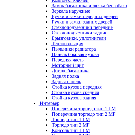
Комплект ключей
Замок багажника и лючка бензобака
Зеркала наружные
Ручки и замки передних дверей
Ручки и замки задних дверей
Стеклоподъемники передние
Стеклоподъемники задние
Брызговики, уплотнители
Теплоизоляция
Пыльники радиатора
Панель боковая кузова
Передняя часть
Моторный щит
Днище багажника
Задняя полка
Задняя панель
Стойка кузова передняя
Стойка кузова средняя
Стойка кузова задняя
Интерьер
Поперечина торпедо тип 1 LM
Поперечина торпедо тип 2 MF
Торпедо тип 1 LM
Торпедо тип 2 MF
Консоль тип 1 LM