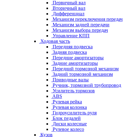
Первичный вал
Вторичный вал
Дифференциал
Механизм переключения передач
Механизм задней передачи
Механизм выбора передач
Управление КПП
Ходовая часть
Передняя подвеска
Задняя подвеска
Передние амортизаторы
Задние амортизаторы
Передний тормозной механизм
Задний тормозной механизм
Приводные валы
Ручник, тормозной трубопровод
Усилитель тормозов
ABS
Рулевая рейка
Рулевая колонка
Гидроусилитель руля
Блок педалей
Диски колесные
Рулевое колесо
Кузов