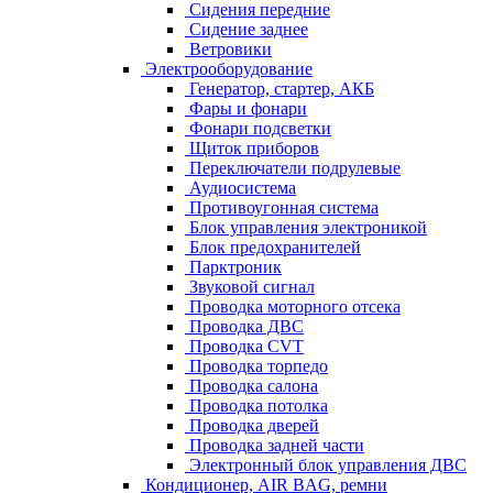
Сидения передние
Сидение заднее
Ветровики
Электрооборудование
Генератор, стартер, АКБ
Фары и фонари
Фонари подсветки
Щиток приборов
Переключатели подрулевые
Аудиосистема
Противоугонная система
Блок управления электроникой
Блок предохранителей
Парктроник
Звуковой сигнал
Проводка моторного отсека
Проводка ДВС
Проводка CVT
Проводка торпедо
Проводка салона
Проводка потолка
Проводка дверей
Проводка задней части
Электронный блок управления ДВС
Кондиционер, AIR BAG, ремни