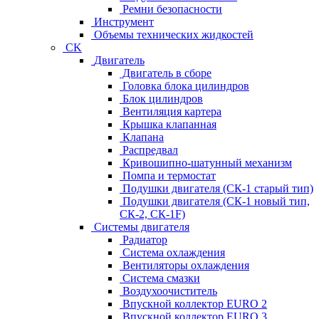
Ремни безопасности
Инструмент
Объемы технических жидкостей
CK
Двигатель
Двигатель в сборе
Головка блока цилиндров
Блок цилиндров
Вентиляция картера
Крышка клапанная
Клапана
Распредвал
Кривошипно-шатунный механизм
Помпа и термостат
Подушки двигателя (СК-1 старый тип)
Подушки двигателя (СК-1 новый тип,
СК-2, СК-1F)
Системы двигателя
Радиатор
Система охлаждения
Вентиляторы охлаждения
Система смазки
Воздухоочиститель
Впускной коллектор EURO 2
Впускной коллектор EURO 3