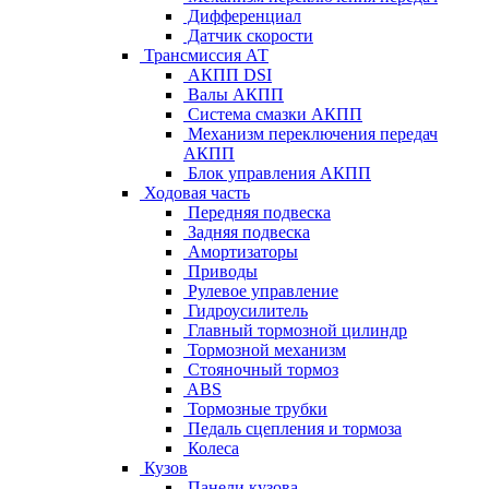
Дифференциал
Датчик скорости
Трансмиссия АТ
АКПП DSI
Валы АКПП
Система смазки АКПП
Механизм переключения передач
АКПП
Блок управления АКПП
Ходовая часть
Передняя подвеска
Задняя подвеска
Амортизаторы
Приводы
Рулевое управление
Гидроусилитель
Главный тормозной цилиндр
Тормозной механизм
Стояночный тормоз
ABS
Тормозные трубки
Педаль сцепления и тормоза
Колеса
Кузов
Панели кузова