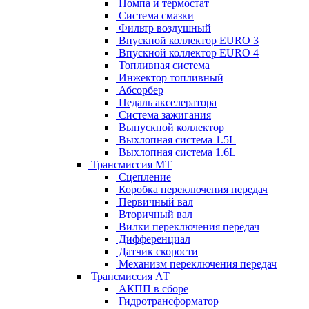
Помпа и термостат
Система смазки
Фильтр воздушный
Впускной коллектор EURO 3
Впускной коллектор EURO 4
Топливная система
Инжектор топливный
Абсорбер
Педаль акселератора
Система зажигания
Выпускной коллектор
Выхлопная система 1.5L
Выхлопная система 1.6L
Трансмиссия МТ
Сцепление
Коробка переключения передач
Первичный вал
Вторичный вал
Вилки переключения передач
Дифференциал
Датчик скорости
Механизм переключения передач
Трансмиссия АТ
АКПП в сборе
Гидротрансформатор