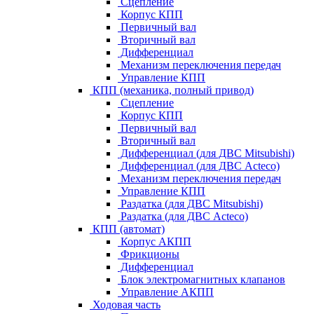
Сцепление
Корпус КПП
Первичный вал
Вторичный вал
Дифференциал
Механизм переключения передач
Управление КПП
КПП (механика, полный привод)
Сцепление
Корпус КПП
Первичный вал
Вторичный вал
Дифференциал (для ДВС Mitsubishi)
Дифференциал (для ДВС Acteco)
Механизм переключения передач
Управление КПП
Раздатка (для ДВС Mitsubishi)
Раздатка (для ДВС Acteco)
КПП (автомат)
Корпус АКПП
Фрикционы
Дифференциал
Блок электромагнитных клапанов
Управление АКПП
Ходовая часть