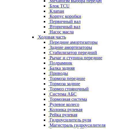
Механизм выбора передач
Блок TCU
Клапан
Корпус коробки
Первичный вал
Вторичный вал
Насос масла
Ходовая часть
Передние амортизаторы
Задние амортизаторы
Стабилизатор передний
Рычаг и ступица передние
Подрамник
Балка задняя
Приводы
Тормоза передние
Тормоза задние
Тормоз стояночный
Система АБС
Тормозная система
Рулевое колесо
Колонка рулевая
Рейка рулевая
Гидроусилитель руля
Магистраль гидроусилителя