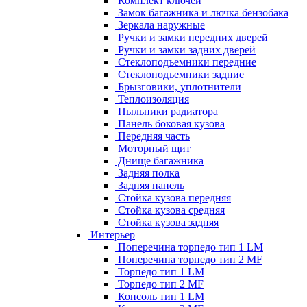
Комплект ключей
Замок багажника и лючка бензобака
Зеркала наружные
Ручки и замки передних дверей
Ручки и замки задних дверей
Стеклоподъемники передние
Стеклоподъемники задние
Брызговики, уплотнители
Теплоизоляция
Пыльники радиатора
Панель боковая кузова
Передняя часть
Моторный щит
Днище багажника
Задняя полка
Задняя панель
Стойка кузова передняя
Стойка кузова средняя
Стойка кузова задняя
Интерьер
Поперечина торпедо тип 1 LM
Поперечина торпедо тип 2 MF
Торпедо тип 1 LM
Торпедо тип 2 MF
Консоль тип 1 LM