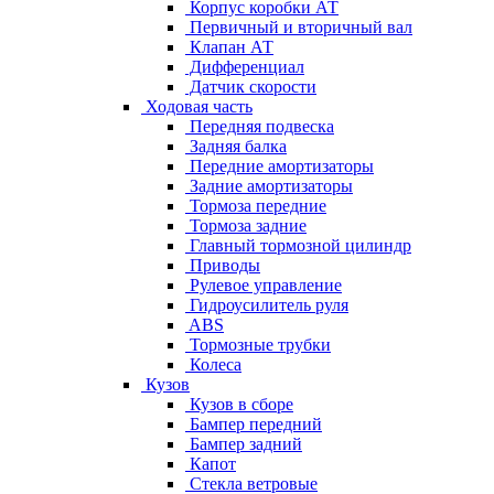
Корпус коробки АТ
Первичный и вторичный вал
Клапан АТ
Дифференциал
Датчик скорости
Ходовая часть
Передняя подвеска
Задняя балка
Передние амортизаторы
Задние амортизаторы
Тормоза передние
Тормоза задние
Главный тормозной цилиндр
Приводы
Рулевое управление
Гидроусилитель руля
ABS
Тормозные трубки
Колеса
Кузов
Кузов в сборе
Бампер передний
Бампер задний
Капот
Стекла ветровые