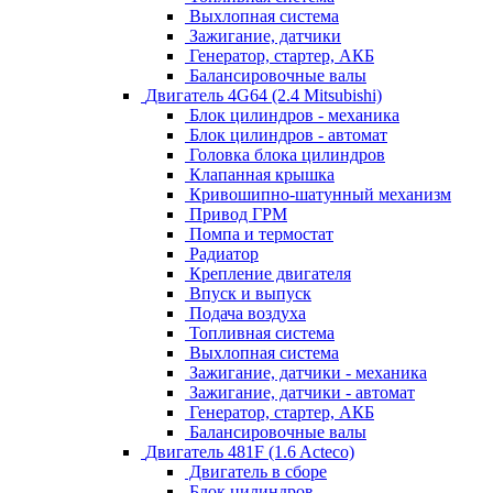
Выхлопная система
Зажигание, датчики
Генератор, стартер, АКБ
Балансировочные валы
Двигатель 4G64 (2.4 Mitsubishi)
Блок цилиндров - механика
Блок цилиндров - автомат
Головка блока цилиндров
Клапанная крышка
Кривошипно-шатунный механизм
Привод ГРМ
Помпа и термостат
Радиатор
Крепление двигателя
Впуск и выпуск
Подача воздуха
Топливная система
Выхлопная система
Зажигание, датчики - механика
Зажигание, датчики - автомат
Генератор, стартер, АКБ
Балансировочные валы
Двигатель 481F (1.6 Acteco)
Двигатель в сборе
Блок цилиндров