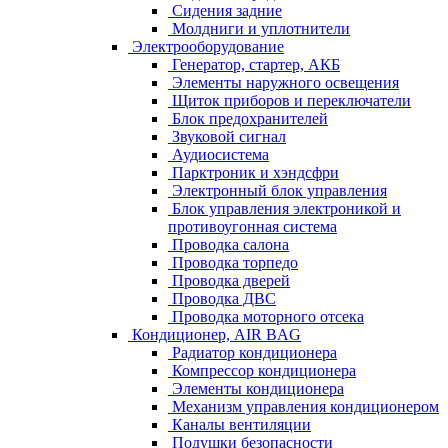
Сидения задние
Молдниги и уплотнители
Электрооборудование
Генератор, стартер, АКБ
Элементы наружного освещения
Щиток приборов и переключатели
Блок предохранителей
Звуковой сигнал
Аудиосистема
Парктроник и хэндсфри
Электронный блок управления
Блок управления электроникой и
противоугонная система
Проводка салона
Проводка торпедо
Проводка дверей
Проводка ДВС
Проводка моторного отсека
Кондиционер, AIR BAG
Радиатор кондиционера
Компрессор кондиционера
Элементы кондиционера
Механизм управления кондиционером
Каналы вентиляции
Подушки безопасности