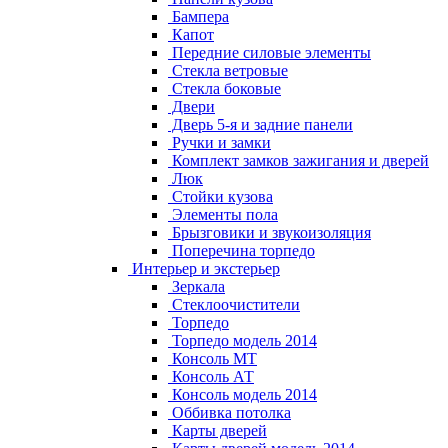
Бампера
Капот
Передние силовые элементы
Стекла ветровые
Стекла боковые
Двери
Дверь 5-я и задние панели
Ручки и замки
Комплект замков зажигания и дверей
Люк
Стойки кузова
Элементы пола
Брызговики и звукоизоляция
Поперечина торпедо
Интерьер и экстерьер
Зеркала
Стеклоочистители
Торпедо
Торпедо модель 2014
Консоль МТ
Консоль АТ
Консоль модель 2014
Оббивка потолка
Карты дверей