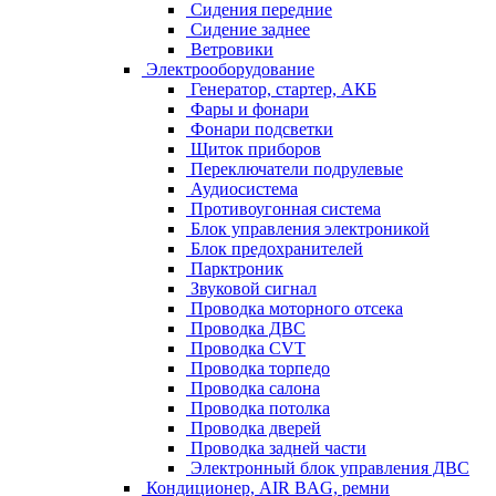
Сидения передние
Сидение заднее
Ветровики
Электрооборудование
Генератор, стартер, АКБ
Фары и фонари
Фонари подсветки
Щиток приборов
Переключатели подрулевые
Аудиосистема
Противоугонная система
Блок управления электроникой
Блок предохранителей
Парктроник
Звуковой сигнал
Проводка моторного отсека
Проводка ДВС
Проводка CVT
Проводка торпедо
Проводка салона
Проводка потолка
Проводка дверей
Проводка задней части
Электронный блок управления ДВС
Кондиционер, AIR BAG, ремни