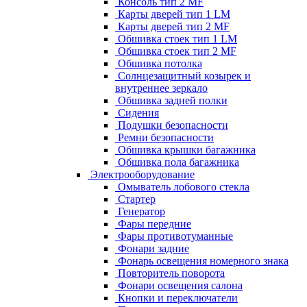
Консоль тип 2 MF
Карты дверей тип 1 LM
Карты дверей тип 2 MF
Обшивка стоек тип 1 LM
Обшивка стоек тип 2 MF
Обшивка потолка
Солнцезащитный козырек и
внутреннее зеркало
Обшивка задней полки
Сидения
Подушки безопасности
Ремни безопасности
Обшивка крышки багажника
Обшивка пола багажника
Электрооборудование
Омыватель лобового стекла
Стартер
Генератор
Фары передние
Фары противотуманные
Фонари задние
Фонарь освещения номерного знака
Повторитель поворота
Фонари освещения салона
Кнопки и переключатели