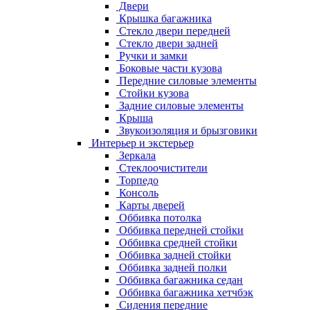
Двери
Крышка багажника
Стекло двери передней
Стекло двери задней
Ручки и замки
Боковые части кузова
Передние силовые элементы
Стойки кузова
Задние силовые элементы
Крыша
Звукоизоляция и брызговики
Интерьер и экстерьер
Зеркала
Стеклоочистители
Торпедо
Консоль
Карты дверей
Оббивка потолка
Оббивка передней стойки
Оббивка средней стойки
Оббивка задней стойки
Оббивка задней полки
Оббивка багажника седан
Оббивка багажника хетчбэк
Сидения передние