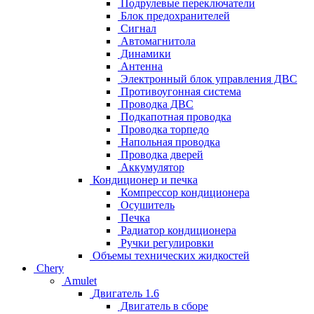
Подрулевые переключатели
Блок предохранителей
Сигнал
Автомагнитола
Динамики
Антенна
Электронный блок управления ДВС
Противоугонная система
Проводка ДВС
Подкапотная проводка
Проводка торпедо
Напольная проводка
Проводка дверей
Аккумулятор
Кондиционер и печка
Компрессор кондиционера
Осушитель
Печка
Радиатор кондиционера
Ручки регулировки
Объемы технических жидкостей
Chery
Amulet
Двигатель 1.6
Двигатель в сборе