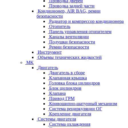
Проводка дверей
Проводка задней части
Кондиционер, AIR BAG, ремни
безопасности
Радиатор и компрессор кондиционера
Отопитель
Панель управления отопителем
Каналы вентиляции
Подушки безопасности
Ремни безопасности
Инструмент
Объемы технических жидкостей
MK
Двигатель
Двигатель в сборе
Клапанная крышка
Головка блока цилиндров
Блок цилиндров
Клапана
Привод ГРМ
Кривошипно-шатунный механизм
Система рециркуляции ОГ
Крепление двигателя
Системы двигателя
Система охлаждения