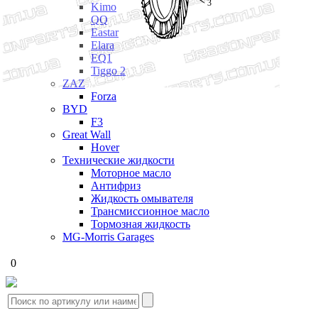
3
Kimo
QQ
Eastar
Elara
EQ1
Tiggo 2
ZAZ
Forza
BYD
F3
Great Wall
Hover
Технические жидкости
Моторное масло
Антифриз
Жидкость омывателя
Трансмиссионное масло
Тормозная жидкость
MG-Morris Garages
0