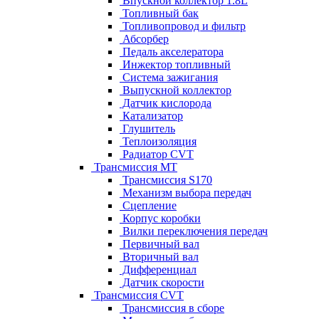
Впускной коллектор 1.8L
Топливный бак
Топливопровод и фильтр
Абсорбер
Педаль акселератора
Инжектор топливный
Система зажигания
Выпускной коллектор
Датчик кислорода
Катализатор
Глушитель
Теплоизоляция
Радиатор CVT
Трансмиссия MT
Трансмиссия S170
Механизм выбора передач
Сцепление
Корпус коробки
Вилки переключения передач
Первичный вал
Вторичный вал
Дифференциал
Датчик скорости
Трансмиссия CVT
Трансмиссия в сборе