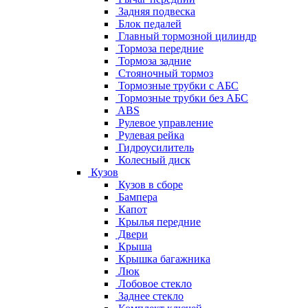
Задняя подвеска
Блок педалей
Главный тормозной цилиндр
Тормоза передние
Тормоза задние
Стояночный тормоз
Тормозные трубки с АБС
Тормозные трубки без АБС
ABS
Рулевое управление
Рулевая рейка
Гидроусилитель
Колесный диск
Кузов
Кузов в сборе
Бампера
Капот
Крылья передние
Двери
Крыша
Крышка багажника
Люк
Лобовое стекло
Заднее стекло