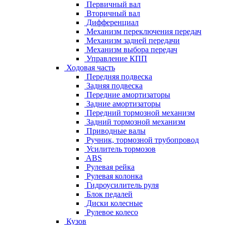
Первичный вал
Вторичный вал
Дифференциал
Механизм переключения передач
Механизм задней передачи
Механизм выбора передач
Управление КПП
Ходовая часть
Передняя подвеска
Задняя подвеска
Передние амортизаторы
Задние амортизаторы
Передний тормозной механизм
Задний тормозной механизм
Приводные валы
Ручник, тормозной трубопровод
Усилитель тормозов
ABS
Рулевая рейка
Рулевая колонка
Гидроусилитель руля
Блок педалей
Диски колесные
Рулевое колесо
Кузов