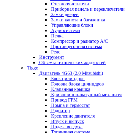
Стеклоочистители
Приборная панель и переключатели
Замки дверей
Замки капота и багажника
Управляющие блоки
Аудиосистема
Печка
Компрессор и радиатор А/C
Противоугонная система
Реле
Инструмент
Объемы технических жидкостей
Tiggo
Двигатель 4G63 (2.0 Mitsubishi)
Блок цилиндров
Головка блока цилиндров
Клапанная крышка
Кривошипно-шатунный механизм
Привод ГРМ
Помпа и термостат
Радиатор
Крепление двигателя
Впуск и выпуск
Подача воздуха
Топливная система