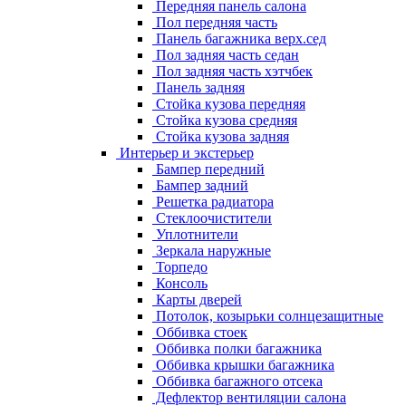
Передняя панель салона
Пол передняя часть
Панель багажника верх.сед
Пол задняя часть седан
Пол задняя часть хэтчбек
Панель задняя
Стойка кузова передняя
Стойка кузова средняя
Стойка кузова задняя
Интерьер и экстерьер
Бампер передний
Бампер задний
Решетка радиатора
Стеклоочистители
Уплотнители
Зеркала наружные
Торпедо
Консоль
Карты дверей
Потолок, козырьки солнцезащитные
Оббивка стоек
Оббивка полки багажника
Оббивка крышки багажника
Оббивка багажного отсека
Дефлектор вентиляции салона