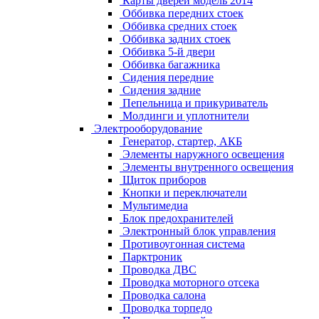
Карты дверей модель 2014
Оббивка передних стоек
Оббивка средних стоек
Оббивка задних стоек
Оббивка 5-й двери
Оббивка багажника
Сидения передние
Сидения задние
Пепельница и прикуриватель
Молдинги и уплотнители
Электрооборудование
Генератор, стартер, АКБ
Элементы наружного освещения
Элементы внутренного освещения
Щиток приборов
Кнопки и переключатели
Мультимедиа
Блок предохранителей
Электронный блок управления
Противоугонная система
Парктроник
Проводка ДВС
Проводка моторного отсека
Проводка салона
Проводка торпедо