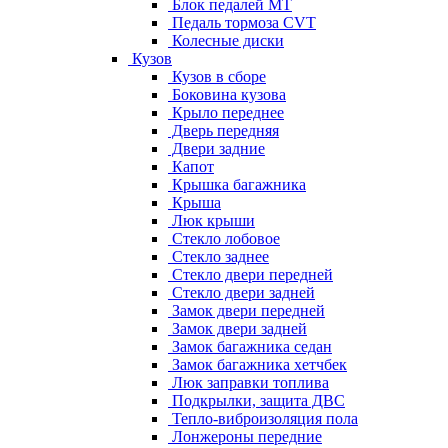
Блок педалей МТ
Педаль тормоза CVT
Колесные диски
Кузов
Кузов в сборе
Боковина кузова
Крыло переднее
Дверь передняя
Двери задние
Капот
Крышка багажника
Крыша
Люк крыши
Стекло лобовое
Стекло заднее
Стекло двери передней
Стекло двери задней
Замок двери передней
Замок двери задней
Замок багажника седан
Замок багажника хетчбек
Люк заправки топлива
Подкрылки, защита ДВС
Тепло-виброизоляция пола
Лонжероны передние