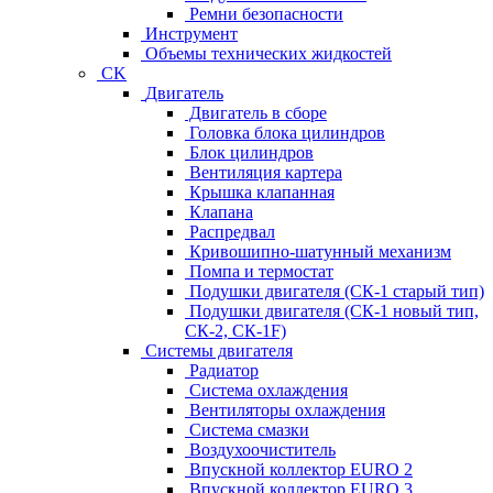
Ремни безопасности
Инструмент
Объемы технических жидкостей
CK
Двигатель
Двигатель в сборе
Головка блока цилиндров
Блок цилиндров
Вентиляция картера
Крышка клапанная
Клапана
Распредвал
Кривошипно-шатунный механизм
Помпа и термостат
Подушки двигателя (СК-1 старый тип)
Подушки двигателя (СК-1 новый тип,
СК-2, СК-1F)
Системы двигателя
Радиатор
Система охлаждения
Вентиляторы охлаждения
Система смазки
Воздухоочиститель
Впускной коллектор EURO 2
Впускной коллектор EURO 3