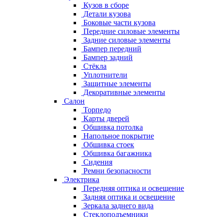
Кузов в сборе
Детали кузова
Боковые части кузова
Передние силовые элементы
Задние силовые элементы
Бампер передний
Бампер задний
Стёкла
Уплотнители
Защитные элементы
Декоративные элементы
Салон
Торпедо
Карты дверей
Обшивка потолка
Напольное покрытие
Обшивка стоек
Обшивка багажника
Сидения
Ремни безопасности
Электрика
Передняя оптика и освещение
Задняя оптика и освещение
Зеркала заднего вида
Стеклоподъемники