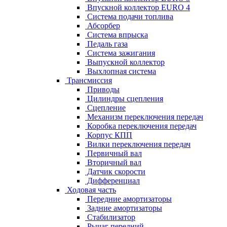
Впускной коллектор EURO 4
Система подачи топлива
Абсорбер
Система впрыска
Педаль газа
Система зажигания
Выпускной коллектор
Выхлопная система
Трансмиссия
Приводы
Цилиндры сцепления
Сцепление
Механизм переключения передач
Коробка переключения передач
Корпус КПП
Вилки переключения передач
Первичный вал
Вторичный вал
Датчик скорости
Дифференциал
Ходовая часть
Передние амортизаторы
Задние амортизаторы
Стабилизатор
Рычаг передний