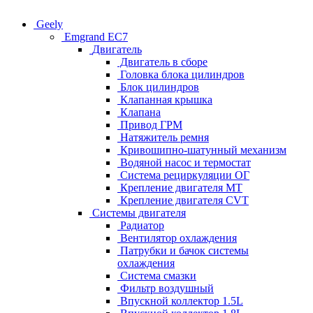
Geely
Emgrand EC7
Двигатель
Двигатель в сборе
Головка блока цилиндров
Блок цилиндров
Клапанная крышка
Клапана
Привод ГРМ
Натяжитель ремня
Кривошипно-шатунный механизм
Водяной насос и термостат
Система рециркуляции ОГ
Крепление двигателя MT
Крепление двигателя CVT
Системы двигателя
Радиатор
Вентилятор охлаждения
Патрубки и бачок системы
охлаждения
Система смазки
Фильтр воздушный
Впускной коллектор 1.5L