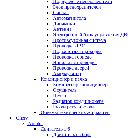
Подрулевые переключатели
Блок предохранителей
Сигнал
Автомагнитола
Динамики
Антенна
Электронный блок управления ДВС
Противоугонная система
Проводка ДВС
Подкапотная проводка
Проводка торпедо
Напольная проводка
Проводка дверей
Аккумулятор
Кондиционер и печка
Компрессор кондиционера
Осушитель
Печка
Радиатор кондиционера
Ручки регулировки
Объемы технических жидкостей
Chery
Amulet
Двигатель 1.6
Двигатель в сборе