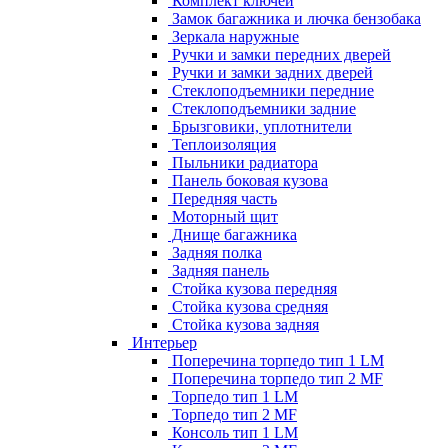
Комплект ключей
Замок багажника и лючка бензобака
Зеркала наружные
Ручки и замки передних дверей
Ручки и замки задних дверей
Стеклоподъемники передние
Стеклоподъемники задние
Брызговики, уплотнители
Теплоизоляция
Пыльники радиатора
Панель боковая кузова
Передняя часть
Моторный щит
Днище багажника
Задняя полка
Задняя панель
Стойка кузова передняя
Стойка кузова средняя
Стойка кузова задняя
Интерьер
Поперечина торпедо тип 1 LM
Поперечина торпедо тип 2 MF
Торпедо тип 1 LM
Торпедо тип 2 MF
Консоль тип 1 LM