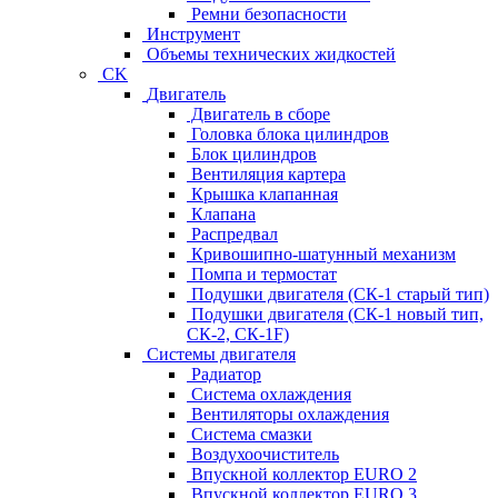
Ремни безопасности
Инструмент
Объемы технических жидкостей
CK
Двигатель
Двигатель в сборе
Головка блока цилиндров
Блок цилиндров
Вентиляция картера
Крышка клапанная
Клапана
Распредвал
Кривошипно-шатунный механизм
Помпа и термостат
Подушки двигателя (СК-1 старый тип)
Подушки двигателя (СК-1 новый тип,
СК-2, СК-1F)
Системы двигателя
Радиатор
Система охлаждения
Вентиляторы охлаждения
Система смазки
Воздухоочиститель
Впускной коллектор EURO 2
Впускной коллектор EURO 3