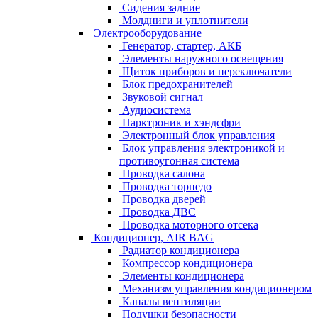
Сидения задние
Молдниги и уплотнители
Электрооборудование
Генератор, стартер, АКБ
Элементы наружного освещения
Щиток приборов и переключатели
Блок предохранителей
Звуковой сигнал
Аудиосистема
Парктроник и хэндсфри
Электронный блок управления
Блок управления электроникой и
противоугонная система
Проводка салона
Проводка торпедо
Проводка дверей
Проводка ДВС
Проводка моторного отсека
Кондиционер, AIR BAG
Радиатор кондиционера
Компрессор кондиционера
Элементы кондиционера
Механизм управления кондиционером
Каналы вентиляции
Подушки безопасности