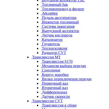
Впускной коллектор 1.8L
Топливный бак
Топливопровод и фильтр
Абсорбер
Педаль акселератора
Инжектор топливный
Система зажигания
Выпускной коллектор
Датчик кислорода
Катализатор
Глушитель
Теплоизоляция
Радиатор CVT
Трансмиссия MT
Трансмиссия S170
Механизм выбора передач
Сцепление
Корпус коробки
Вилки переключения передач
Первичный вал
Вторичный вал
Дифференциал
Датчик скорости
Трансмиссия CVT
Трансмиссия в сборе