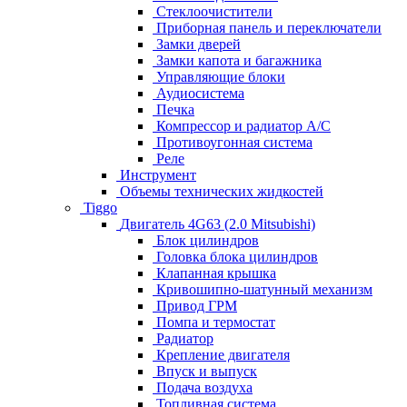
Стеклоочистители
Приборная панель и переключатели
Замки дверей
Замки капота и багажника
Управляющие блоки
Аудиосистема
Печка
Компрессор и радиатор А/C
Противоугонная система
Реле
Инструмент
Объемы технических жидкостей
Tiggo
Двигатель 4G63 (2.0 Mitsubishi)
Блок цилиндров
Головка блока цилиндров
Клапанная крышка
Кривошипно-шатунный механизм
Привод ГРМ
Помпа и термостат
Радиатор
Крепление двигателя
Впуск и выпуск
Подача воздуха
Топливная система