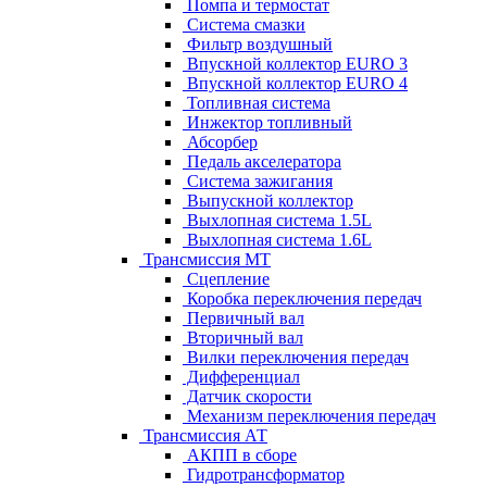
Помпа и термостат
Система смазки
Фильтр воздушный
Впускной коллектор EURO 3
Впускной коллектор EURO 4
Топливная система
Инжектор топливный
Абсорбер
Педаль акселератора
Система зажигания
Выпускной коллектор
Выхлопная система 1.5L
Выхлопная система 1.6L
Трансмиссия МТ
Сцепление
Коробка переключения передач
Первичный вал
Вторичный вал
Вилки переключения передач
Дифференциал
Датчик скорости
Механизм переключения передач
Трансмиссия АТ
АКПП в сборе
Гидротрансформатор