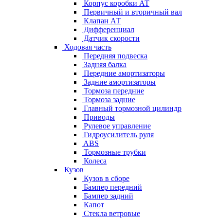
Корпус коробки АТ
Первичный и вторичный вал
Клапан АТ
Дифференциал
Датчик скорости
Ходовая часть
Передняя подвеска
Задняя балка
Передние амортизаторы
Задние амортизаторы
Тормоза передние
Тормоза задние
Главный тормозной цилиндр
Приводы
Рулевое управление
Гидроусилитель руля
ABS
Тормозные трубки
Колеса
Кузов
Кузов в сборе
Бампер передний
Бампер задний
Капот
Стекла ветровые