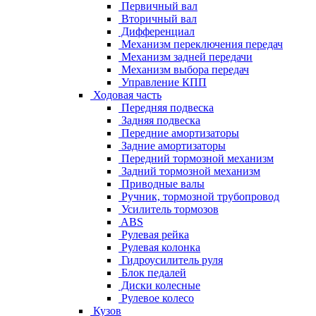
Первичный вал
Вторичный вал
Дифференциал
Механизм переключения передач
Механизм задней передачи
Механизм выбора передач
Управление КПП
Ходовая часть
Передняя подвеска
Задняя подвеска
Передние амортизаторы
Задние амортизаторы
Передний тормозной механизм
Задний тормозной механизм
Приводные валы
Ручник, тормозной трубопровод
Усилитель тормозов
ABS
Рулевая рейка
Рулевая колонка
Гидроусилитель руля
Блок педалей
Диски колесные
Рулевое колесо
Кузов