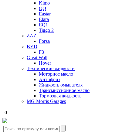
Kimo
QQ
Eastar
Elara
EQ1
Tiggo 2
ZAZ
Forza
BYD
F3
Great Wall
Hover
Технические жидкости
Моторное масло
Антифриз
Жидкость омывателя
Трансмиссионное масло
Тормозная жидкость
MG-Morris Garages
0