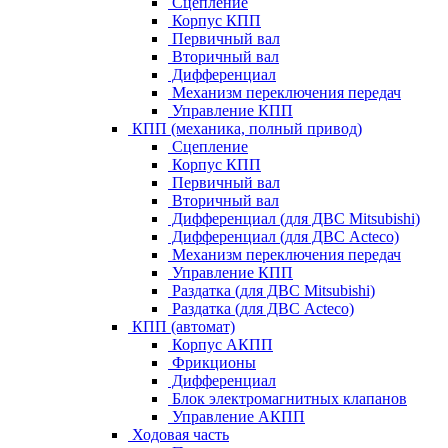
Сцепление
Корпус КПП
Первичный вал
Вторичный вал
Дифференциал
Механизм переключения передач
Управление КПП
КПП (механика, полный привод)
Сцепление
Корпус КПП
Первичный вал
Вторичный вал
Дифференциал (для ДВС Mitsubishi)
Дифференциал (для ДВС Acteco)
Механизм переключения передач
Управление КПП
Раздатка (для ДВС Mitsubishi)
Раздатка (для ДВС Acteco)
КПП (автомат)
Корпус АКПП
Фрикционы
Дифференциал
Блок электромагнитных клапанов
Управление АКПП
Ходовая часть