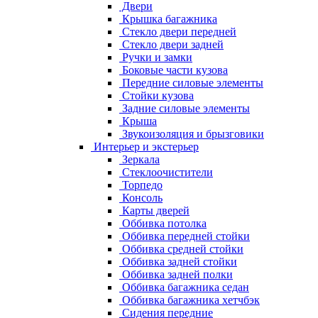
Двери
Крышка багажника
Стекло двери передней
Стекло двери задней
Ручки и замки
Боковые части кузова
Передние силовые элементы
Стойки кузова
Задние силовые элементы
Крыша
Звукоизоляция и брызговики
Интерьер и экстерьер
Зеркала
Стеклоочистители
Торпедо
Консоль
Карты дверей
Оббивка потолка
Оббивка передней стойки
Оббивка средней стойки
Оббивка задней стойки
Оббивка задней полки
Оббивка багажника седан
Оббивка багажника хетчбэк
Сидения передние