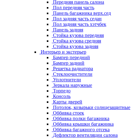
Передняя панель салона
Пол передняя часть
Панель багажника верх.сед
Пол задняя часть седан
Пол задняя часть хэтчбек
Панель задняя
Стойка кузова передняя
Стойка кузова средняя
Стойка кузова задняя
Интерьер и экстерьер
Бампер передний
Бампер задний
Решетка радиатора
Стеклоочистители
Уплотнители
Зеркала наружные
Торпедо
Консоль
Карты дверей
Потолок, козырьки солнцезащитные
Оббивка стоек
Оббивка полки багажника
Оббивка крышки багажника
Оббивка багажного отсека
Дефлектор вентиляции салона