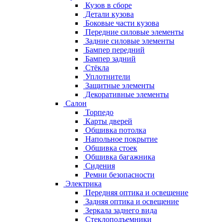
Кузов в сборе
Детали кузова
Боковые части кузова
Передние силовые элементы
Задние силовые элементы
Бампер передний
Бампер задний
Стёкла
Уплотнители
Защитные элементы
Декоративные элементы
Салон
Торпедо
Карты дверей
Обшивка потолка
Напольное покрытие
Обшивка стоек
Обшивка багажника
Сидения
Ремни безопасности
Электрика
Передняя оптика и освещение
Задняя оптика и освещение
Зеркала заднего вида
Стеклоподъемники