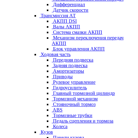
Дифференциал
Датчик скорости
Трансмиссия АТ
АКПП DSI
Валы АКПП
Система смазки АКПП
Механизм переключения передач
АКПП
Блок управления АКПП
Ходовая часть
Передняя подвеска
Задняя подвеска
Амортизаторы
Приводы
Рулевое управление
Гидроусилитель
Главный тормозной цилиндр
Тормозной механизм
Стояночный тормоз
ABS
Тормозные трубки
Педаль сцепления и тормоза
Колеса
Кузов
Панели кузова