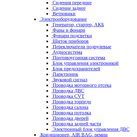
Сидения передние
Сидение заднее
Ветровики
Электрооборудование
Генератор, стартер, АКБ
Фары и фонари
Фонари подсветки
Щиток приборов
Переключатели подрулевые
Аудиосистема
Противоугонная система
Блок управления электроникой
Блок предохранителей
Парктроник
Звуковой сигнал
Проводка моторного отсека
Проводка ДВС
Проводка CVT
Проводка торпедо
Проводка салона
Проводка потолка
Проводка дверей
Проводка задней части
Электронный блок управления ДВС
Кондиционер, AIR BAG, ремни