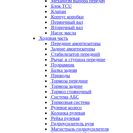
Механизм выбора передач
Блок TCU
Клапан
Корпус коробки
Первичный вал
Вторичный вал
Насос масла
Ходовая часть
Передние амортизаторы
Задние амортизаторы
Стабилизатор передний
Рычаг и ступица передние
Подрамник
Балка задняя
Приводы
Тормоза передние
Тормоза задние
Тормоз стояночный
Система АБС
Тормозная система
Рулевое колесо
Колонка рулевая
Рейка рулевая
Гидроусилитель руля
Магистраль гидроусилителя