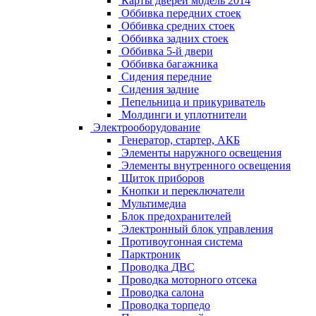
Карты дверей модель 2014
Оббивка передних стоек
Оббивка средних стоек
Оббивка задних стоек
Оббивка 5-й двери
Оббивка багажника
Сидения передние
Сидения задние
Пепельница и прикуриватель
Молдинги и уплотнители
Электрооборудование
Генератор, стартер, АКБ
Элементы наружного освещения
Элементы внутренного освещения
Щиток приборов
Кнопки и переключатели
Мультимедиа
Блок предохранителей
Электронный блок управления
Противоугонная система
Парктроник
Проводка ДВС
Проводка моторного отсека
Проводка салона
Проводка торпедо