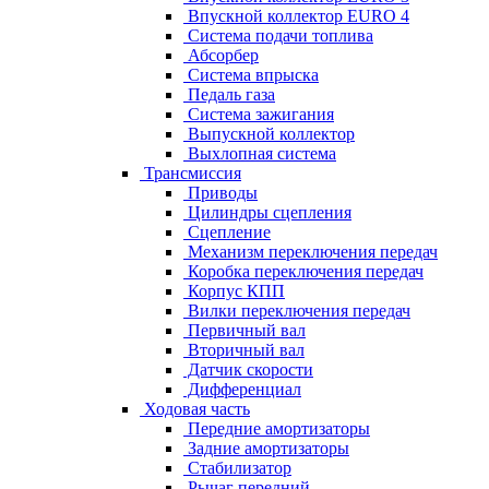
Впускной коллектор EURO 4
Система подачи топлива
Абсорбер
Система впрыска
Педаль газа
Система зажигания
Выпускной коллектор
Выхлопная система
Трансмиссия
Приводы
Цилиндры сцепления
Сцепление
Механизм переключения передач
Коробка переключения передач
Корпус КПП
Вилки переключения передач
Первичный вал
Вторичный вал
Датчик скорости
Дифференциал
Ходовая часть
Передние амортизаторы
Задние амортизаторы
Стабилизатор
Рычаг передний