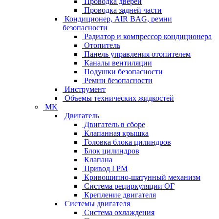
Проводка дверей
Проводка задней части
Кондиционер, AIR BAG, ремни
безопасности
Радиатор и компрессор кондиционера
Отопитель
Панель управления отопителем
Каналы вентиляции
Подушки безопасности
Ремни безопасности
Инструмент
Объемы технических жидкостей
MK
Двигатель
Двигатель в сборе
Клапанная крышка
Головка блока цилиндров
Блок цилиндров
Клапана
Привод ГРМ
Кривошипно-шатунный механизм
Система рециркуляции ОГ
Крепление двигателя
Системы двигателя
Система охлаждения