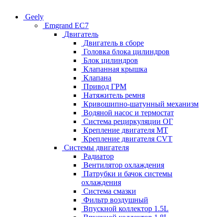
Geely
Emgrand EC7
Двигатель
Двигатель в сборе
Головка блока цилиндров
Блок цилиндров
Клапанная крышка
Клапана
Привод ГРМ
Натяжитель ремня
Кривошипно-шатунный механизм
Водяной насос и термостат
Система рециркуляции ОГ
Крепление двигателя MT
Крепление двигателя CVT
Системы двигателя
Радиатор
Вентилятор охлаждения
Патрубки и бачок системы
охлаждения
Система смазки
Фильтр воздушный
Впускной коллектор 1.5L