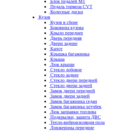
Блок педалей МТ
Педаль тормоза CVT
Колесные диски
Кузов
Кузов в сборе
Боковина кузова
Крыло переднее
Дверь передняя
Двери задние
Капот
Крышка багажника
Крыша
Люк крыши
Стекло лобовое
Стекло заднее
Стекло двери передней
Стекло двери задней
Замок двери передней
Замок двери задней
Замок багажника седан
Замок багажника хетчбек
Люк заправки топлива
Подкрылки, защита ДВС
Тепло-виброизоляция пола
Лонжероны передние