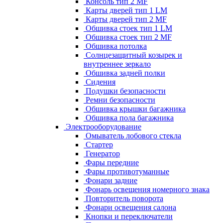
Консоль тип 2 MF
Карты дверей тип 1 LM
Карты дверей тип 2 MF
Обшивка стоек тип 1 LM
Обшивка стоек тип 2 MF
Обшивка потолка
Солнцезащитный козырек и
внутреннее зеркало
Обшивка задней полки
Сидения
Подушки безопасности
Ремни безопасности
Обшивка крышки багажника
Обшивка пола багажника
Электрооборудование
Омыватель лобового стекла
Стартер
Генератор
Фары передние
Фары противотуманные
Фонари задние
Фонарь освещения номерного знака
Повторитель поворота
Фонари освещения салона
Кнопки и переключатели