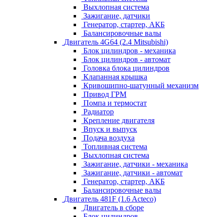
Выхлопная система
Зажигание, датчики
Генератор, стартер, АКБ
Балансировочные валы
Двигатель 4G64 (2.4 Mitsubishi)
Блок цилиндров - механика
Блок цилиндров - автомат
Головка блока цилиндров
Клапанная крышка
Кривошипно-шатунный механизм
Привод ГРМ
Помпа и термостат
Радиатор
Крепление двигателя
Впуск и выпуск
Подача воздуха
Топливная система
Выхлопная система
Зажигание, датчики - механика
Зажигание, датчики - автомат
Генератор, стартер, АКБ
Балансировочные валы
Двигатель 481F (1.6 Acteco)
Двигатель в сборе
Блок цилиндров