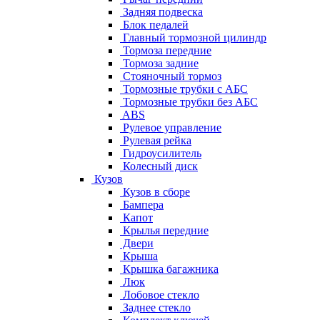
Задняя подвеска
Блок педалей
Главный тормозной цилиндр
Тормоза передние
Тормоза задние
Стояночный тормоз
Тормозные трубки с АБС
Тормозные трубки без АБС
ABS
Рулевое управление
Рулевая рейка
Гидроусилитель
Колесный диск
Кузов
Кузов в сборе
Бампера
Капот
Крылья передние
Двери
Крыша
Крышка багажника
Люк
Лобовое стекло
Заднее стекло