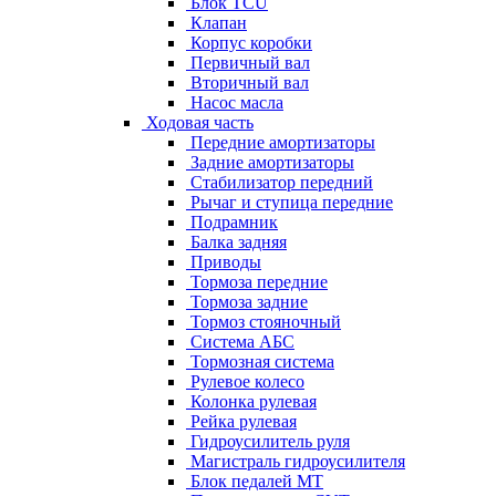
Блок TCU
Клапан
Корпус коробки
Первичный вал
Вторичный вал
Насос масла
Ходовая часть
Передние амортизаторы
Задние амортизаторы
Стабилизатор передний
Рычаг и ступица передние
Подрамник
Балка задняя
Приводы
Тормоза передние
Тормоза задние
Тормоз стояночный
Система АБС
Тормозная система
Рулевое колесо
Колонка рулевая
Рейка рулевая
Гидроусилитель руля
Магистраль гидроусилителя
Блок педалей МТ