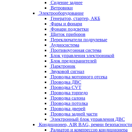
Сидение заднее
Ветровики
Электрооборудование
Генератор, стартер, АКБ
Фары и фонари
Фонари подсветки
Щиток приборов
Переключатели подрулевые
Аудиосистема
Противоугонная система
Блок управления электроникой
Блок предохранителей
Парктроник
Звуковой сигнал
Проводка моторного отсека
Проводка ДВС
Проводка CVT
Проводка торпедо
Проводка салона
Проводка потолка
Проводка дверей
Проводка задней части
Электронный блок управления ДВС
Кондиционер, AIR BAG, ремни безопасности
Радиатор и компрессор кондиционера