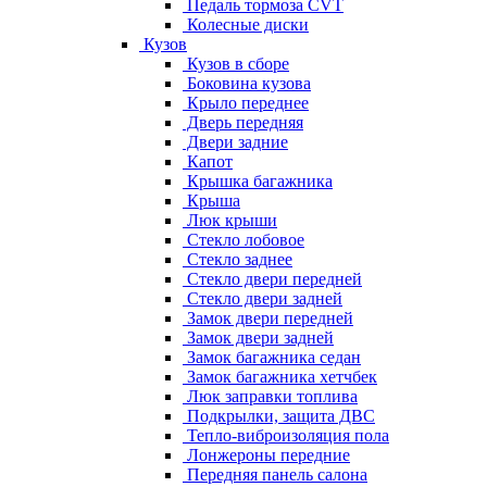
Педаль тормоза CVT
Колесные диски
Кузов
Кузов в сборе
Боковина кузова
Крыло переднее
Дверь передняя
Двери задние
Капот
Крышка багажника
Крыша
Люк крыши
Стекло лобовое
Стекло заднее
Стекло двери передней
Стекло двери задней
Замок двери передней
Замок двери задней
Замок багажника седан
Замок багажника хетчбек
Люк заправки топлива
Подкрылки, защита ДВС
Тепло-виброизоляция пола
Лонжероны передние
Передняя панель салона