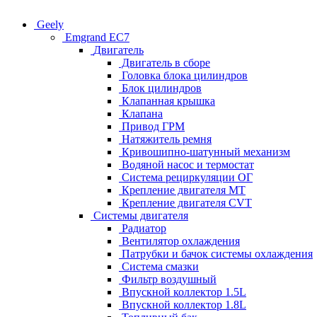
Geely
Emgrand EC7
Двигатель
Двигатель в сборе
Головка блока цилиндров
Блок цилиндров
Клапанная крышка
Клапана
Привод ГРМ
Натяжитель ремня
Кривошипно-шатунный механизм
Водяной насос и термостат
Система рециркуляции ОГ
Крепление двигателя MT
Крепление двигателя CVT
Системы двигателя
Радиатор
Вентилятор охлаждения
Патрубки и бачок системы охлаждения
Система смазки
Фильтр воздушный
Впускной коллектор 1.5L
Впускной коллектор 1.8L