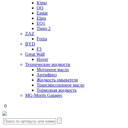
Kimo
QQ
Eastar
Elara
EQ1
Tiggo 2
ZAZ
Forza
BYD
F3
Great Wall
Hover
Технические жидкости
Моторное масло
Антифриз
Жидкость омывателя
Трансмиссионное масло
Тормозная жидкость
MG-Morris Garages
0