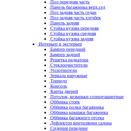
Пол передняя часть
Панель багажника верх.сед
Пол задняя часть седан
Пол задняя часть хэтчбек
Панель задняя
Стойка кузова передняя
Стойка кузова средняя
Стойка кузова задняя
Интерьер и экстерьер
Бампер передний
Бампер задний
Решетка радиатора
Стеклоочистители
Уплотнители
Зеркала наружные
Торпедо
Консоль
Карты дверей
Потолок, козырьки солнцезащитные
Оббивка стоек
Оббивка полки багажника
Оббивка крышки багажника
Оббивка багажного отсека
Дефлектор вентиляции салона
Сидения передние