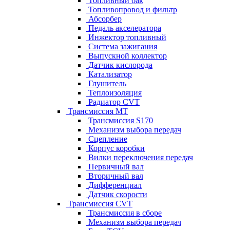
Топливный бак
Топливопровод и фильтр
Абсорбер
Педаль акселератора
Инжектор топливный
Система зажигания
Выпускной коллектор
Датчик кислорода
Катализатор
Глушитель
Теплоизоляция
Радиатор CVT
Трансмиссия MT
Трансмиссия S170
Механизм выбора передач
Сцепление
Корпус коробки
Вилки переключения передач
Первичный вал
Вторичный вал
Дифференциал
Датчик скорости
Трансмиссия CVT
Трансмиссия в сборе
Механизм выбора передач