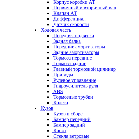
Корпус коробки АТ
Первичный и вторичный вал
Клапан АТ
Дифференциал
Датчик скорости
Ходовая часть
Передняя подвеска
Задняя балка
Передние амортизаторы
Задние амортизаторы
Тормоза передние
Тормоза задние
Главный тормозной цилиндр
Приводы
Рулевое управление
Гидроусилитель руля
ABS
Тормозные трубки
Колеса
Кузов
Кузов в сборе
Бампер передний
Бампер задний
Капот
Стекла ветровые