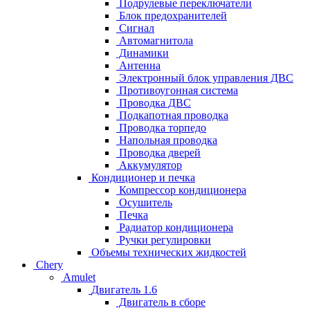
Подрулевые переключатели
Блок предохранителей
Сигнал
Автомагнитола
Динамики
Антенна
Электронный блок управления ДВС
Противоугонная система
Проводка ДВС
Подкапотная проводка
Проводка торпедо
Напольная проводка
Проводка дверей
Аккумулятор
Кондиционер и печка
Компрессор кондиционера
Осушитель
Печка
Радиатор кондиционера
Ручки регулировки
Объемы технических жидкостей
Chery
Amulet
Двигатель 1.6
Двигатель в сборе