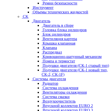
Ремни безопасности
Инструмент
Объемы технических жидкостей
CK
Двигатель
Двигатель в сборе
Головка блока цилиндров
Блок цилиндров
Вентиляция картера
Крышка клапанная
Клапана
Распредвал
Кривошипно-шатунный механизм
Помпа и термостат
Подушки двигателя (СК-1 старый тип)
Подушки двигателя (СК-1 новый тип,
СК-2, СК-1F)
Системы двигателя
Радиатор
Система охлаждения
Вентиляторы охлаждения
Система смазки
Воздухоочиститель
Впускной коллектор EURO 2
Впускной коллектор EURO 3