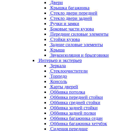
Двери
Крышка багажника
Стекло двери передней
Стекло двери задней
Ручки и замки
Боковые части кузова
Передние силовые элементы
Стойки кузова
Задние силовые элементы
Крыша
Звукоизоляция и брызговики
Интерьер и экстерьер
Зеркала
Стеклоочистители
Торпедо
Консоль
Карты дверей
Оббивка потолка
Оббивка передней стойки
Оббивка средней стойки
Оббивка задней стойки
Оббивка задней полки
Оббивка багажника седан
Оббивка багажника хетчбэк
Сидения передние