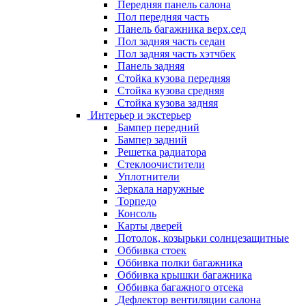
Передняя панель салона
Пол передняя часть
Панель багажника верх.сед
Пол задняя часть седан
Пол задняя часть хэтчбек
Панель задняя
Стойка кузова передняя
Стойка кузова средняя
Стойка кузова задняя
Интерьер и экстерьер
Бампер передний
Бампер задний
Решетка радиатора
Стеклоочистители
Уплотнители
Зеркала наружные
Торпедо
Консоль
Карты дверей
Потолок, козырьки солнцезащитные
Оббивка стоек
Оббивка полки багажника
Оббивка крышки багажника
Оббивка багажного отсека
Дефлектор вентиляции салона