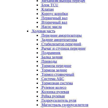
Механизм выбора передач
Блок TCU
Клапан
Корпус коробки
Первичный вал
Вторичный вал
Насос масла
Ходовая часть
Передние амортизаторы
Задние амортизаторы
Стабилизатор передний
Рычаг и ступица передние
Подрамник
Балка задняя
Приводы
Тормоза передние
Тормоза задние
Тормоз стояночный
Система АБС
Тормозная система
Рулевое колесо
Колонка рулевая
Рейка рулевая
Гидроусилитель руля
Магистраль гидроусилителя