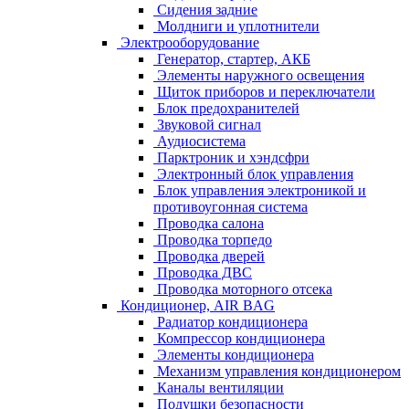
Сидения задние
Молдниги и уплотнители
Электрооборудование
Генератор, стартер, АКБ
Элементы наружного освещения
Щиток приборов и переключатели
Блок предохранителей
Звуковой сигнал
Аудиосистема
Парктроник и хэндсфри
Электронный блок управления
Блок управления электроникой и
противоугонная система
Проводка салона
Проводка торпедо
Проводка дверей
Проводка ДВС
Проводка моторного отсека
Кондиционер, AIR BAG
Радиатор кондиционера
Компрессор кондиционера
Элементы кондиционера
Механизм управления кондиционером
Каналы вентиляции
Подушки безопасности