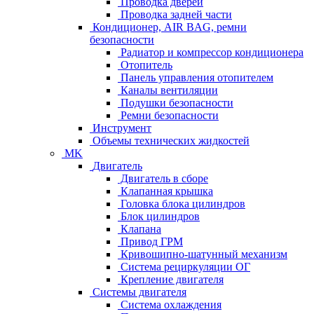
Проводка дверей
Проводка задней части
Кондиционер, AIR BAG, ремни
безопасности
Радиатор и компрессор кондиционера
Отопитель
Панель управления отопителем
Каналы вентиляции
Подушки безопасности
Ремни безопасности
Инструмент
Объемы технических жидкостей
MK
Двигатель
Двигатель в сборе
Клапанная крышка
Головка блока цилиндров
Блок цилиндров
Клапана
Привод ГРМ
Кривошипно-шатунный механизм
Система рециркуляции ОГ
Крепление двигателя
Системы двигателя
Система охлаждения