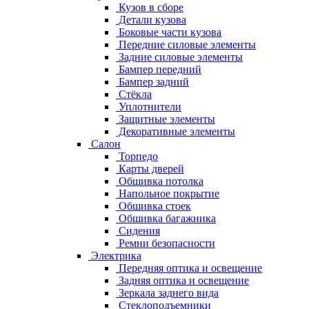
Кузов в сборе
Детали кузова
Боковые части кузова
Передние силовые элементы
Задние силовые элементы
Бампер передний
Бампер задний
Стёкла
Уплотнители
Защитные элементы
Декоративные элементы
Салон
Торпедо
Карты дверей
Обшивка потолка
Напольное покрытие
Обшивка стоек
Обшивка багажника
Сидения
Ремни безопасности
Электрика
Передняя оптика и освещение
Задняя оптика и освещение
Зеркала заднего вида
Стеклоподъемники