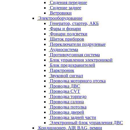
Сидения передние
Сидение заднее
Ветровики
Электрооборудование
Генератор, стартер, АКБ
Фары и фонари
Фонари подсветки
Щиток приборов
Переключатели подрулевые
Аудиосистема
Противоугонная система
Блок управления электроникой
Блок предохранителей
Парктроник
Звуковой сигнал
Проводка моторного отсека
Проводка ДВС
Проводка CVT
Проводка торпедо
Проводка салона
Проводка потолка
Проводка дверей
Проводка задней части
Электронный блок управления ДВС
Кондиционер, AIR BAG, ремни