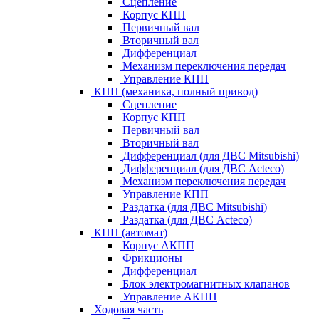
Сцепление
Корпус КПП
Первичный вал
Вторичный вал
Дифференциал
Механизм переключения передач
Управление КПП
КПП (механика, полный привод)
Сцепление
Корпус КПП
Первичный вал
Вторичный вал
Дифференциал (для ДВС Mitsubishi)
Дифференциал (для ДВС Acteco)
Механизм переключения передач
Управление КПП
Раздатка (для ДВС Mitsubishi)
Раздатка (для ДВС Acteco)
КПП (автомат)
Корпус АКПП
Фрикционы
Дифференциал
Блок электромагнитных клапанов
Управление АКПП
Ходовая часть