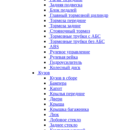
Задняя подвеска
Блок педалей
Главный тормозной цилиндр
Тормоза передние
Тормоза задние
Стояночный тормоз
Тормозные трубки с АБС
Тормозные трубки без АБС
ABS
Рулевое управление
Рулевая рейка
Гидроусилитель
Колесный диск
Кузов
Кузов в сборе
Бампера
Капот
Крылья передние
Двери
Крыша
Крышка багажника
Люк
Лобовое стекло
Заднее стекло