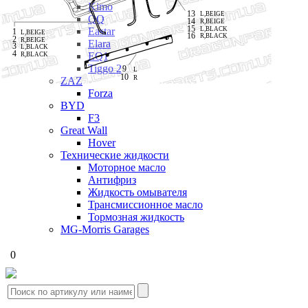
Kimo
13
L,BEIGE
QQ
14
R,BEIGE
15
L,BLACK
Eastar
1
L,BEIGE
16
R,BLACK
2
R,BEIGE
Elara
3
L,BLACK
4
EQ1
R,BLACK
Tiggo 2
9
L
10
R
ZAZ
Forza
BYD
F3
Great Wall
Hover
Технические жидкости
Моторное масло
Антифриз
Жидкость омывателя
Трансмиссионное масло
Тормозная жидкость
MG-Morris Garages
0