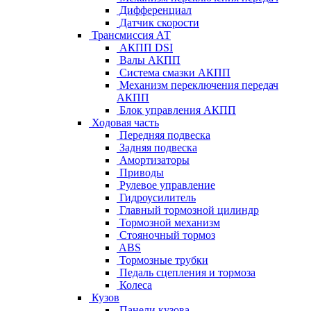
Дифференциал
Датчик скорости
Трансмиссия АТ
АКПП DSI
Валы АКПП
Система смазки АКПП
Механизм переключения передач
АКПП
Блок управления АКПП
Ходовая часть
Передняя подвеска
Задняя подвеска
Амортизаторы
Приводы
Рулевое управление
Гидроусилитель
Главный тормозной цилиндр
Тормозной механизм
Стояночный тормоз
ABS
Тормозные трубки
Педаль сцепления и тормоза
Колеса
Кузов
Панели кузова