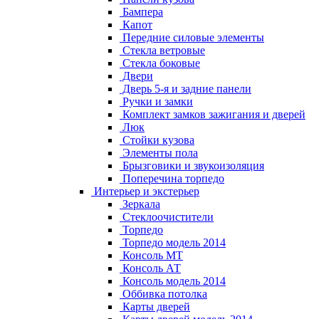
Бампера
Капот
Передние силовые элементы
Стекла ветровые
Стекла боковые
Двери
Дверь 5-я и задние панели
Ручки и замки
Комплект замков зажигания и дверей
Люк
Стойки кузова
Элементы пола
Брызговики и звукоизоляция
Поперечина торпедо
Интерьер и экстерьер
Зеркала
Стеклоочистители
Торпедо
Торпедо модель 2014
Консоль МТ
Консоль АТ
Консоль модель 2014
Оббивка потолка
Карты дверей