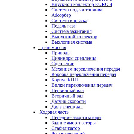
Впускной коллектор EURO 4
Система подачи топлива
Абсорбер
Система впрыска
Педаль газа
Система зажигания
Выпускной коллектор
Выхлопная система
Трансмиссия
Приводы
Цилиндры сцепления
Сцепление
Механизм переключения передач
Коробка переключения передач
Корпус КПП
Вилки переключения передач
Первичный вал
Вторичный вал
Датчик скорости
Дифференциал
Ходовая часть
Передние амортизаторы
Задние амортизаторы
Стабилизатор
Рычаг передний