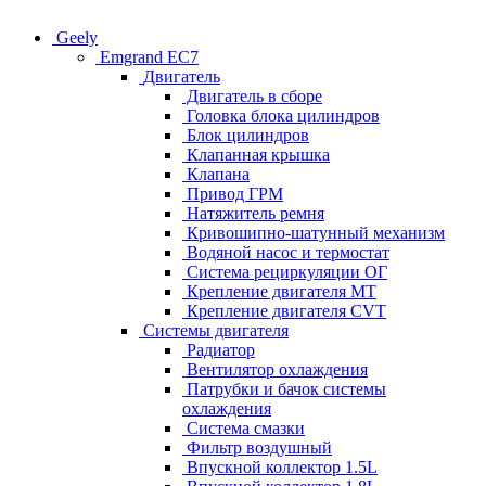
Geely
Emgrand EC7
Двигатель
Двигатель в сборе
Головка блока цилиндров
Блок цилиндров
Клапанная крышка
Клапана
Привод ГРМ
Натяжитель ремня
Кривошипно-шатунный механизм
Водяной насос и термостат
Система рециркуляции ОГ
Крепление двигателя MT
Крепление двигателя CVT
Системы двигателя
Радиатор
Вентилятор охлаждения
Патрубки и бачок системы
охлаждения
Система смазки
Фильтр воздушный
Впускной коллектор 1.5L