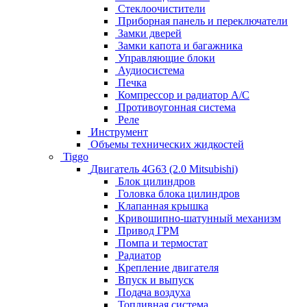
Стеклоочистители
Приборная панель и переключатели
Замки дверей
Замки капота и багажника
Управляющие блоки
Аудиосистема
Печка
Компрессор и радиатор А/C
Противоугонная система
Реле
Инструмент
Объемы технических жидкостей
Tiggo
Двигатель 4G63 (2.0 Mitsubishi)
Блок цилиндров
Головка блока цилиндров
Клапанная крышка
Кривошипно-шатунный механизм
Привод ГРМ
Помпа и термостат
Радиатор
Крепление двигателя
Впуск и выпуск
Подача воздуха
Топливная система