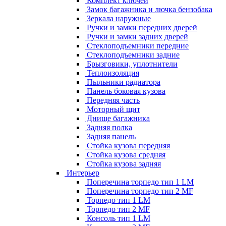
Комплект ключей
Замок багажника и лючка бензобака
Зеркала наружные
Ручки и замки передних дверей
Ручки и замки задних дверей
Стеклоподъемники передние
Стеклоподъемники задние
Брызговики, уплотнители
Теплоизоляция
Пыльники радиатора
Панель боковая кузова
Передняя часть
Моторный щит
Днище багажника
Задняя полка
Задняя панель
Стойка кузова передняя
Стойка кузова средняя
Стойка кузова задняя
Интерьер
Поперечина торпедо тип 1 LM
Поперечина торпедо тип 2 MF
Торпедо тип 1 LM
Торпедо тип 2 MF
Консоль тип 1 LM