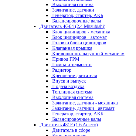
Выхлопная система
Зажигание, датчики
Генератор, стартер, АКБ
Балансировочные валы
Двигатель 4G64 (2.4 Mitsubishi)
Блок цилиндров - механика
Блок цилиндров - автомат
Головка блока цилиндров
Клапанная крышка
Кривошипно-шатунный механизм
Привод ГРМ
Помпа и термостат
Радиатор
Крепление двигателя
Впуск и выпуск
Подача воздуха
Топливная система
Выхлопная система
Зажигание, датчики - механика
Зажигание, датчики - автомат
Генератор, стартер, АКБ
Балансировочные валы
Двигатель 481F (1.6 Acteco)
Двигатель в сборе
Блок цилиндров