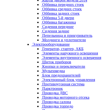
Карты дверей модель 2014
Оббивка передних стоек
Оббивка средних стоек
Оббивка задних стоек
Оббивка 5-й двери
Оббивка багажника
Сидения передние
Сидения задние
Пепельница и прикуриватель
Молдинги и уплотнители
Электрооборудование
Генератор, стартер, АКБ
Элементы наружного освещения
Элементы внутренного освещения
Щиток приборов
Кнопки и переключатели
Мультимедиа
Блок предохранителей
Электронный блок управления
Противоугонная система
Парктроник
Проводка ДВС
Проводка моторного отсека
Проводка салона
Проводка торпедо