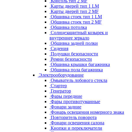
Консоль тип 2 MF
Карты дверей тип 1 LM
Карты дверей тип 2 MF
Обшивка стоек тип 1 LM
Обшивка стоек тип 2 MF
Обшивка потолка
Солнцезащитный козырек и
внутреннее зеркало
Обшивка задней полки
Сидения
Подушки безопасности
Ремни безопасности
Обшивка крышки багажника
Обшивка пола багажника
Электрооборудование
Омыватель лобового стекла
Стартер
Генератор
Фары передние
Фары противотуманные
Фонари задние
Фонарь освещения номерного знака
Повторитель поворота
Фонари освещения салона
Кнопки и переключатели