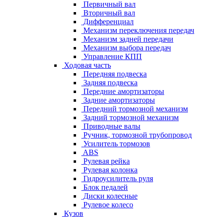
Первичный вал
Вторичный вал
Дифференциал
Механизм переключения передач
Механизм задней передачи
Механизм выбора передач
Управление КПП
Ходовая часть
Передняя подвеска
Задняя подвеска
Передние амортизаторы
Задние амортизаторы
Передний тормозной механизм
Задний тормозной механизм
Приводные валы
Ручник, тормозной трубопровод
Усилитель тормозов
ABS
Рулевая рейка
Рулевая колонка
Гидроусилитель руля
Блок педалей
Диски колесные
Рулевое колесо
Кузов