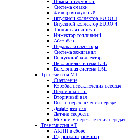
Помпа и термостат
Система смазки
Фильтр воздушный
Впускной коллектор EURO 3
Впускной коллектор EURO 4
Топливная система
Инжектор топливный
Абсорбер
Педаль акселератора
Система зажигания
Выпускной коллектор
Выхлопная система 1.5L
Выхлопная система 1.6L
Трансмиссия МТ
Сцепление
Коробка переключения передач
Первичный вал
Вторичный вал
Вилки переключения передач
Дифференциал
Датчик скорости
Механизм переключения передач
Трансмиссия АТ
АКПП в сборе
Гидротрансформатор