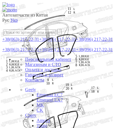
11
L
12
R
Автозапчасти из Китая
Рус
Укр
+38(063) 217-22-31
+38(095) 217-22-31
+38(096) 217-22-31
+38(063) 217-22-31
+38(095) 217-22-31
+38(096) 217-22-31
5
L,BEIGE
Персональный кабинет
6
R,BEIGE
1
L,BEIGE
7
L,BLACK
Магазинам и СТО
2
R,BEIGE
8
R,BLACK
3
L,BLACK
Оплата и доставка
4
R,BLACK
Гарантии и возврат
Контакты
9
L
10
R
19
L
17
20
L
R
Geely
18
R
Emgrand EC7
Emgrand EX7
MK
CK
Chery
Amulet
Tiggo