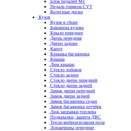
Блок педалей МТ
Педаль тормоза CVT
Колесные диски
Кузов
Кузов в сборе
Боковина кузова
Крыло переднее
Дверь передняя
Двери задние
Капот
Крышка багажника
Крыша
Люк крыши
Стекло лобовое
Стекло заднее
Стекло двери передней
Стекло двери задней
Замок двери передней
Замок двери задней
Замок багажника седан
Замок багажника хетчбек
Люк заправки топлива
Подкрылки, защита ДВС
Тепло-виброизоляция пола
Лонжероны передние