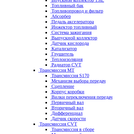
Впускной коллектор 1.8L
Топливный бак
Топливопровод и фильтр
Абсорбер
Педаль акселератора
Инжектор топливный
Система зажигания
Выпускной коллектор
Датчик кислорода
Катализатор
Глушитель
Теплоизоляция
Радиатор CVT
Трансмиссия MT
Трансмиссия S170
Механизм выбора передач
Сцепление
Корпус коробки
Вилки переключения передач
Первичный вал
Вторичный вал
Дифференциал
Датчик скорости
Трансмиссия CVT
Трансмиссия в сборе