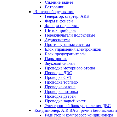
Сидение заднее
Ветровики
Электрооборудование
Генератор, стартер, АКБ
Фары и фонари
Фонари подсветки
Щиток приборов
Переключатели подрулевые
Аудиосистема
Противоугонная система
Блок управления электроникой
Блок предохранителей
Парктроник
Звуковой сигнал
Проводка моторного отсека
Проводка ДВС
Проводка CVT
Проводка торпедо
Проводка салона
Проводка потолка
Проводка дверей
Проводка задней части
Электронный блок управления ДВС
Кондиционер, AIR BAG, ремни безопасности
Радиатор и компрессор кондиционера