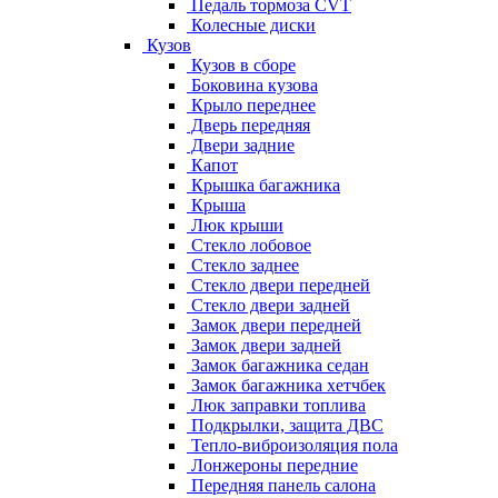
Педаль тормоза CVT
Колесные диски
Кузов
Кузов в сборе
Боковина кузова
Крыло переднее
Дверь передняя
Двери задние
Капот
Крышка багажника
Крыша
Люк крыши
Стекло лобовое
Стекло заднее
Стекло двери передней
Стекло двери задней
Замок двери передней
Замок двери задней
Замок багажника седан
Замок багажника хетчбек
Люк заправки топлива
Подкрылки, защита ДВС
Тепло-виброизоляция пола
Лонжероны передние
Передняя панель салона