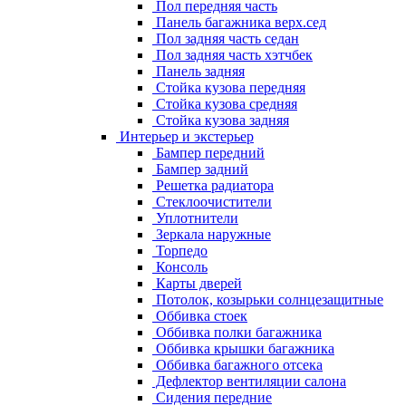
Пол передняя часть
Панель багажника верх.сед
Пол задняя часть седан
Пол задняя часть хэтчбек
Панель задняя
Стойка кузова передняя
Стойка кузова средняя
Стойка кузова задняя
Интерьер и экстерьер
Бампер передний
Бампер задний
Решетка радиатора
Стеклоочистители
Уплотнители
Зеркала наружные
Торпедо
Консоль
Карты дверей
Потолок, козырьки солнцезащитные
Оббивка стоек
Оббивка полки багажника
Оббивка крышки багажника
Оббивка багажного отсека
Дефлектор вентиляции салона
Сидения передние