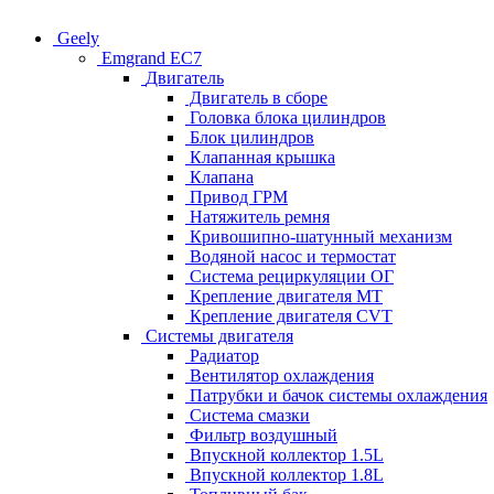
Geely
Emgrand EC7
Двигатель
Двигатель в сборе
Головка блока цилиндров
Блок цилиндров
Клапанная крышка
Клапана
Привод ГРМ
Натяжитель ремня
Кривошипно-шатунный механизм
Водяной насос и термостат
Система рециркуляции ОГ
Крепление двигателя MT
Крепление двигателя CVT
Системы двигателя
Радиатор
Вентилятор охлаждения
Патрубки и бачок системы охлаждения
Система смазки
Фильтр воздушный
Впускной коллектор 1.5L
Впускной коллектор 1.8L