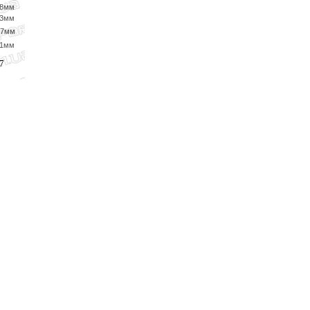
38мм
43мм
47мм
51мм
7