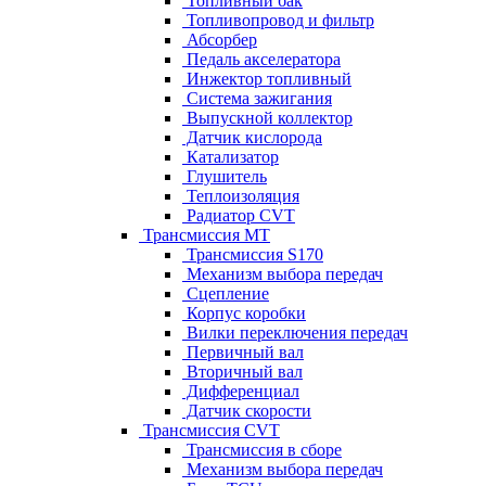
Топливный бак
Топливопровод и фильтр
Абсорбер
Педаль акселератора
Инжектор топливный
Система зажигания
Выпускной коллектор
Датчик кислорода
Катализатор
Глушитель
Теплоизоляция
Радиатор CVT
Трансмиссия MT
Трансмиссия S170
Механизм выбора передач
Сцепление
Корпус коробки
Вилки переключения передач
Первичный вал
Вторичный вал
Дифференциал
Датчик скорости
Трансмиссия CVT
Трансмиссия в сборе
Механизм выбора передач