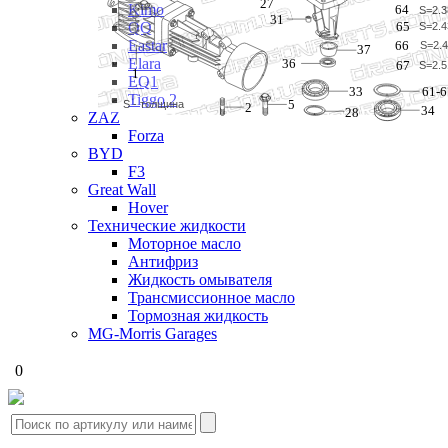
27
Kimo
64
S=2.
31
QQ
65
S=2.
Eastar
66
S=2.
37
Elara
36
67
S=2.
1
EQ1
61-6
33
Tiggo 2
5
S - толщина
2
34
28
ZAZ
Forza
BYD
F3
Great Wall
Hover
Технические жидкости
Моторное масло
Антифриз
Жидкость омывателя
Трансмиссионное масло
Тормозная жидкость
MG-Morris Garages
0