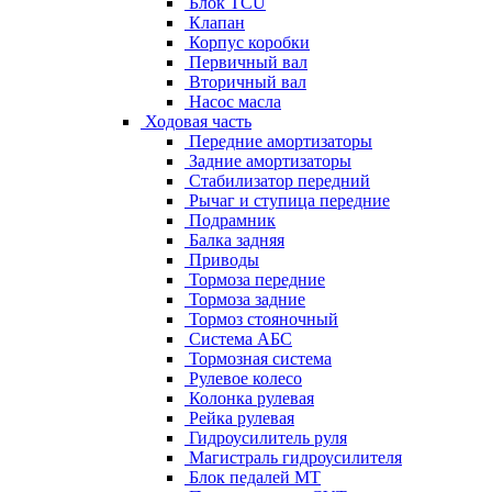
Блок TCU
Клапан
Корпус коробки
Первичный вал
Вторичный вал
Насос масла
Ходовая часть
Передние амортизаторы
Задние амортизаторы
Стабилизатор передний
Рычаг и ступица передние
Подрамник
Балка задняя
Приводы
Тормоза передние
Тормоза задние
Тормоз стояночный
Система АБС
Тормозная система
Рулевое колесо
Колонка рулевая
Рейка рулевая
Гидроусилитель руля
Магистраль гидроусилителя
Блок педалей МТ