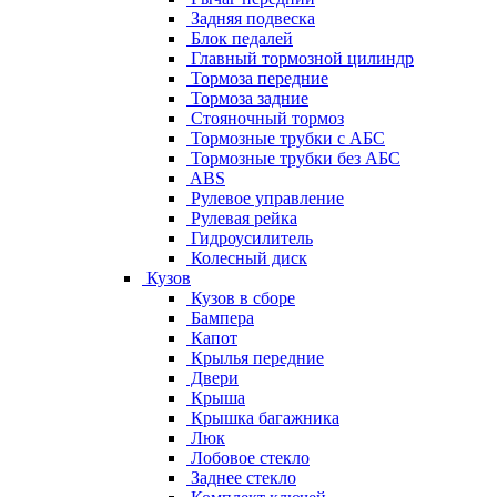
Задняя подвеска
Блок педалей
Главный тормозной цилиндр
Тормоза передние
Тормоза задние
Стояночный тормоз
Тормозные трубки с АБС
Тормозные трубки без АБС
ABS
Рулевое управление
Рулевая рейка
Гидроусилитель
Колесный диск
Кузов
Кузов в сборе
Бампера
Капот
Крылья передние
Двери
Крыша
Крышка багажника
Люк
Лобовое стекло
Заднее стекло