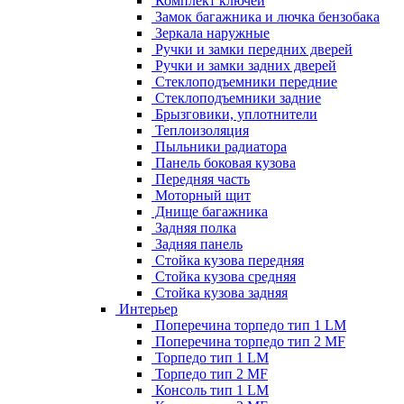
Комплект ключей
Замок багажника и лючка бензобака
Зеркала наружные
Ручки и замки передних дверей
Ручки и замки задних дверей
Стеклоподъемники передние
Стеклоподъемники задние
Брызговики, уплотнители
Теплоизоляция
Пыльники радиатора
Панель боковая кузова
Передняя часть
Моторный щит
Днище багажника
Задняя полка
Задняя панель
Стойка кузова передняя
Стойка кузова средняя
Стойка кузова задняя
Интерьер
Поперечина торпедо тип 1 LM
Поперечина торпедо тип 2 MF
Торпедо тип 1 LM
Торпедо тип 2 MF
Консоль тип 1 LM