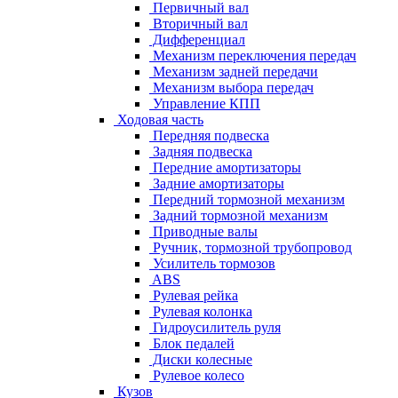
Первичный вал
Вторичный вал
Дифференциал
Механизм переключения передач
Механизм задней передачи
Механизм выбора передач
Управление КПП
Ходовая часть
Передняя подвеска
Задняя подвеска
Передние амортизаторы
Задние амортизаторы
Передний тормозной механизм
Задний тормозной механизм
Приводные валы
Ручник, тормозной трубопровод
Усилитель тормозов
ABS
Рулевая рейка
Рулевая колонка
Гидроусилитель руля
Блок педалей
Диски колесные
Рулевое колесо
Кузов