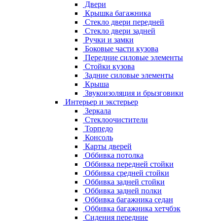
Двери
Крышка багажника
Стекло двери передней
Стекло двери задней
Ручки и замки
Боковые части кузова
Передние силовые элементы
Стойки кузова
Задние силовые элементы
Крыша
Звукоизоляция и брызговики
Интерьер и экстерьер
Зеркала
Стеклоочистители
Торпедо
Консоль
Карты дверей
Оббивка потолка
Оббивка передней стойки
Оббивка средней стойки
Оббивка задней стойки
Оббивка задней полки
Оббивка багажника седан
Оббивка багажника хетчбэк
Сидения передние