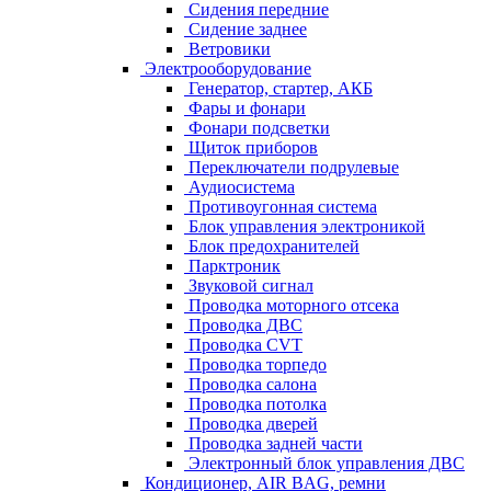
Сидения передние
Сидение заднее
Ветровики
Электрооборудование
Генератор, стартер, АКБ
Фары и фонари
Фонари подсветки
Щиток приборов
Переключатели подрулевые
Аудиосистема
Противоугонная система
Блок управления электроникой
Блок предохранителей
Парктроник
Звуковой сигнал
Проводка моторного отсека
Проводка ДВС
Проводка CVT
Проводка торпедо
Проводка салона
Проводка потолка
Проводка дверей
Проводка задней части
Электронный блок управления ДВС
Кондиционер, AIR BAG, ремни