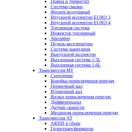
Помпа и термостат
Система смазки
Фильтр воздушный
Впускной коллектор EURO 3
Впускной коллектор EURO 4
Топливная система
Инжектор топливный
Абсорбер
Педаль акселератора
Система зажигания
Выпускной коллектор
Выхлопная система 1.5L
Выхлопная система 1.6L
Трансмиссия МТ
Сцепление
Коробка переключения передач
Первичный вал
Вторичный вал
Вилки переключения передач
Дифференциал
Датчик скорости
Механизм переключения передач
Трансмиссия АТ
АКПП в сборе
Гидротрансформатор