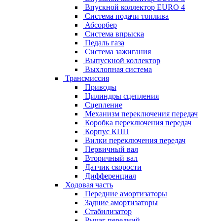
Впускной коллектор EURO 4
Система подачи топлива
Абсорбер
Система впрыска
Педаль газа
Система зажигания
Выпускной коллектор
Выхлопная система
Трансмиссия
Приводы
Цилиндры сцепления
Сцепление
Механизм переключения передач
Коробка переключения передач
Корпус КПП
Вилки переключения передач
Первичный вал
Вторичный вал
Датчик скорости
Дифференциал
Ходовая часть
Передние амортизаторы
Задние амортизаторы
Стабилизатор
Рычаг передний