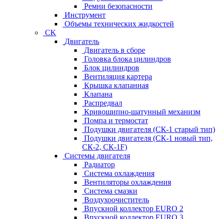
Ремни безопасности
Инструмент
Объемы технических жидкостей
CK
Двигатель
Двигатель в сборе
Головка блока цилиндров
Блок цилиндров
Вентиляция картера
Крышка клапанная
Клапана
Распредвал
Кривошипно-шатунный механизм
Помпа и термостат
Подушки двигателя (СК-1 старый тип)
Подушки двигателя (СК-1 новый тип,
СК-2, СК-1F)
Системы двигателя
Радиатор
Система охлаждения
Вентиляторы охлаждения
Система смазки
Воздухоочиститель
Впускной коллектор EURO 2
Впускной коллектор EURO 3