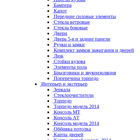
Бампера
Капот
Передние силовые элементы
Стекла ветровые
Стекла боковые
Двери
Дверь 5-я и задние панели
Ручки и замки
Комплект замков зажигания и дверей
Люк
Стойки кузова
Элементы пола
Брызговики и звукоизоляция
Поперечина торпедо
Интерьер и экстерьер
Зеркала
Стеклоочистители
Торпедо
Торпедо модель 2014
Консоль МТ
Консоль АТ
Консоль модель 2014
Оббивка потолка
Карты дверей