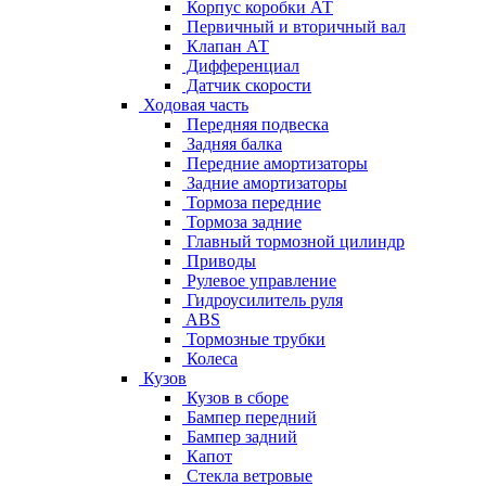
Корпус коробки АТ
Первичный и вторичный вал
Клапан АТ
Дифференциал
Датчик скорости
Ходовая часть
Передняя подвеска
Задняя балка
Передние амортизаторы
Задние амортизаторы
Тормоза передние
Тормоза задние
Главный тормозной цилиндр
Приводы
Рулевое управление
Гидроусилитель руля
ABS
Тормозные трубки
Колеса
Кузов
Кузов в сборе
Бампер передний
Бампер задний
Капот
Стекла ветровые