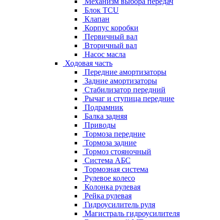
Механизм выбора передач
Блок TCU
Клапан
Корпус коробки
Первичный вал
Вторичный вал
Насос масла
Ходовая часть
Передние амортизаторы
Задние амортизаторы
Стабилизатор передний
Рычаг и ступица передние
Подрамник
Балка задняя
Приводы
Тормоза передние
Тормоза задние
Тормоз стояночный
Система АБС
Тормозная система
Рулевое колесо
Колонка рулевая
Рейка рулевая
Гидроусилитель руля
Магистраль гидроусилителя