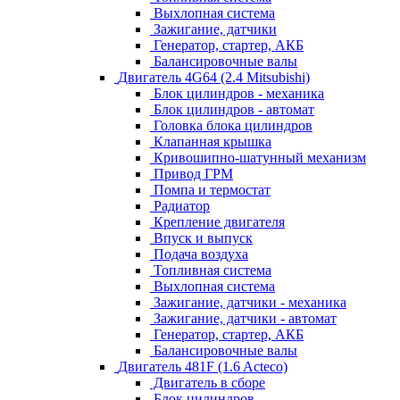
Выхлопная система
Зажигание, датчики
Генератор, стартер, АКБ
Балансировочные валы
Двигатель 4G64 (2.4 Mitsubishi)
Блок цилиндров - механика
Блок цилиндров - автомат
Головка блока цилиндров
Клапанная крышка
Кривошипно-шатунный механизм
Привод ГРМ
Помпа и термостат
Радиатор
Крепление двигателя
Впуск и выпуск
Подача воздуха
Топливная система
Выхлопная система
Зажигание, датчики - механика
Зажигание, датчики - автомат
Генератор, стартер, АКБ
Балансировочные валы
Двигатель 481F (1.6 Acteco)
Двигатель в сборе
Блок цилиндров