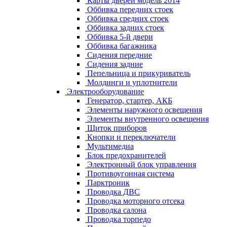
Карты дверей модель 2014
Оббивка передних стоек
Оббивка средних стоек
Оббивка задних стоек
Оббивка 5-й двери
Оббивка багажника
Сидения передние
Сидения задние
Пепельница и прикуриватель
Молдинги и уплотнители
Электрооборудование
Генератор, стартер, АКБ
Элементы наружного освещения
Элементы внутренного освещения
Щиток приборов
Кнопки и переключатели
Мультимедиа
Блок предохранителей
Электронный блок управления
Противоугонная система
Парктроник
Проводка ДВС
Проводка моторного отсека
Проводка салона
Проводка торпедо