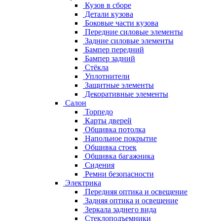
Кузов в сборе
Детали кузова
Боковые части кузова
Передние силовые элементы
Задние силовые элементы
Бампер передний
Бампер задний
Стёкла
Уплотнители
Защитные элементы
Декоративные элементы
Салон
Торпедо
Карты дверей
Обшивка потолка
Напольное покрытие
Обшивка стоек
Обшивка багажника
Сидения
Ремни безопасности
Электрика
Передняя оптика и освещение
Задняя оптика и освещение
Зеркала заднего вида
Стеклоподъемники