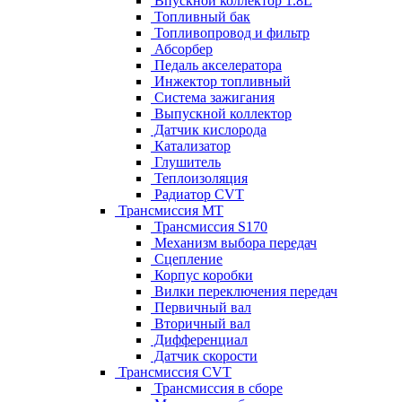
Впускной коллектор 1.8L
Топливный бак
Топливопровод и фильтр
Абсорбер
Педаль акселератора
Инжектор топливный
Система зажигания
Выпускной коллектор
Датчик кислорода
Катализатор
Глушитель
Теплоизоляция
Радиатор CVT
Трансмиссия MT
Трансмиссия S170
Механизм выбора передач
Сцепление
Корпус коробки
Вилки переключения передач
Первичный вал
Вторичный вал
Дифференциал
Датчик скорости
Трансмиссия CVT
Трансмиссия в сборе