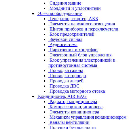
Сидения задние
Молдниги и уплотнители
Электрооборудование
Генератор, стартер, АКБ
Элементы наружного освещения
Щиток приборов и переключатели
Блок предохранителей
Звуковой сигнал
Аудиосистема
Парктроник и хэндсфри
Электронный блок управления
Блок управления электроникой и
противоугонная система
Проводка салона
Проводка торпедо
Проводка дверей
Проводка ДВС
Проводка моторного отсека
Кондиционер, AIR BAG
Радиатор кондиционера
Компрессор кондиционера
Элементы кондиционера
Механизм управления кондиционером
Каналы вентиляции
Подушки безопасности