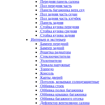
Передняя панель салона
Пол передняя часть
Панель багажника верх.сед
Пол задняя часть седан
Пол задняя часть хэтчбек
Панель задняя
Стойка кузова передняя
Стойка кузова средняя
Стойка кузова задняя
Интерьер и экстерьер
Бампер передний
Бампер задний
Решетка радиатора
Стеклоочистители
Уплотнители
Зеркала наружные
Торпедо
Консоль
Карты дверей
Потолок, козырьки солнцезащитные
Оббивка стоек
Оббивка полки багажника
Оббивка крышки багажника
Оббивка багажного отсека
Дефлектор вентиляции салона