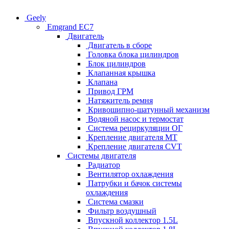
Geely
Emgrand EC7
Двигатель
Двигатель в сборе
Головка блока цилиндров
Блок цилиндров
Клапанная крышка
Клапана
Привод ГРМ
Натяжитель ремня
Кривошипно-шатунный механизм
Водяной насос и термостат
Система рециркуляции ОГ
Крепление двигателя MT
Крепление двигателя CVT
Системы двигателя
Радиатор
Вентилятор охлаждения
Патрубки и бачок системы
охлаждения
Система смазки
Фильтр воздушный
Впускной коллектор 1.5L