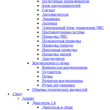
Подрулевые переключатели
Блок предохранителей
Сигнал
Автомагнитола
Динамики
Антенна
Электронный блок управления ДВС
Противоугонная система
Проводка ДВС
Подкапотная проводка
Проводка торпедо
Напольная проводка
Проводка дверей
Аккумулятор
Кондиционер и печка
Компрессор кондиционера
Осушитель
Печка
Радиатор кондиционера
Ручки регулировки
Объемы технических жидкостей
Chery
Amulet
Двигатель 1.6
Двигатель в сборе