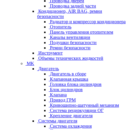
Проводка дверей
Проводка задней части
Кондиционер, AIR BAG, ремни
безопасности
Радиатор и компрессор кондиционера
Отопитель
Панель управления отопителем
Каналы вентиляции
Подушки безопасности
Ремни безопасности
Инструмент
Объемы технических жидкостей
MK
Двигатель
Двигатель в сборе
Клапанная крышка
Головка блока цилиндров
Блок цилиндров
Клапана
Привод ГРМ
Кривошипно-шатунный механизм
Система рециркуляции ОГ
Крепление двигателя
Системы двигателя
Система охлаждения