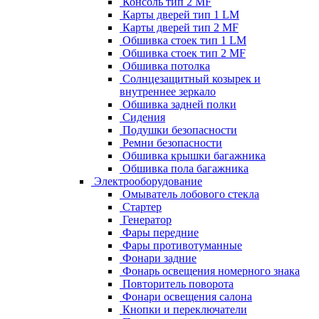
Консоль тип 2 MF
Карты дверей тип 1 LM
Карты дверей тип 2 MF
Обшивка стоек тип 1 LM
Обшивка стоек тип 2 MF
Обшивка потолка
Солнцезащитный козырек и
внутреннее зеркало
Обшивка задней полки
Сидения
Подушки безопасности
Ремни безопасности
Обшивка крышки багажника
Обшивка пола багажника
Электрооборудование
Омыватель лобового стекла
Стартер
Генератор
Фары передние
Фары противотуманные
Фонари задние
Фонарь освещения номерного знака
Повторитель поворота
Фонари освещения салона
Кнопки и переключатели