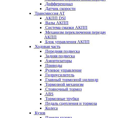
Дифференциал
Датчик скорости
Трансмиссия АТ
АКПП DSI
Валы АКПП
Система смазки АКПП
Механизм переключения передач
АКПП
Блок управления АКПП
Ходовая часть
Передняя подвеска
Задняя подвеска
Амортизаторы
Приводы
Рулевое управление
Гидроусилитель
Главный тормозной цилиндр
Тормозной механизм
Стояночный тормоз
ABS
Тормозные трубки
Педаль сцепления и тормоза
Колеса
Кузов
Панели кузова