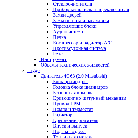
Стеклоочистители
Приборная панель и переключатели
Замки дверей
Замки капота и багажника
Управляющие блоки
Аудиосистема
Печка
Компрессор и радиатор А/C
Противоугонная система
Реле
Инструмент
Объемы технических жидкостей
Tiggo
Двигатель 4G63 (2.0 Mitsubishi)
Блок цилиндров
Головка блока цилиндров
Клапанная крышка
Кривошипно-шатунный механизм
Привод ГРМ
Помпа и термостат
Радиатор
Крепление двигателя
Впуск и выпуск
Подача воздуха
Топливная система