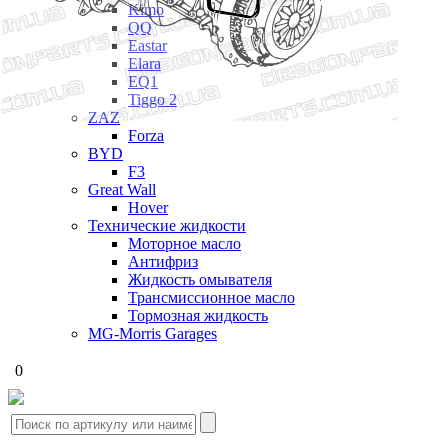
Kimo
QQ
Eastar
Elara
EQ1
Tiggo 2
ZAZ
Forza
BYD
F3
Great Wall
Hover
Технические жидкости
Моторное масло
Антифриз
Жидкость омывателя
Трансмиссионное масло
Тормозная жидкость
MG-Morris Garages
0