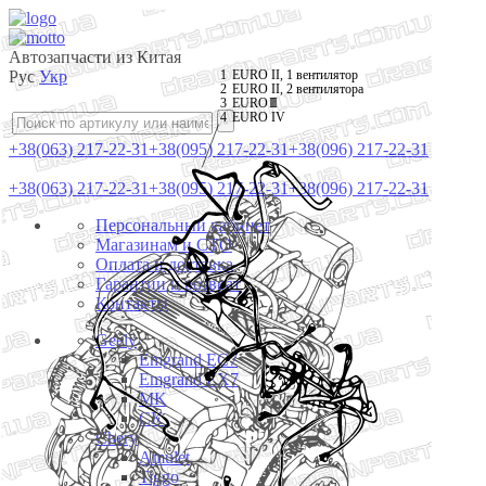
Автозапчасти из Китая
Рус
Укр
1
EURO II, 1 вентилятор
2
EURO II, 2 вентилятора
3
EURO I
II
EURO IV
4
+38(063) 217-22-31
+38(095) 217-22-31
+38(096) 217-22-31
+38(063) 217-22-31
+38(095) 217-22-31
+38(096) 217-22-31
Персональный кабинет
Магазинам и СТО
Оплата и доставка
Гарантии и возврат
Контакты
Geely
Emgrand EC7
Emgrand EX7
MK
CK
Chery
Amulet
Tiggo