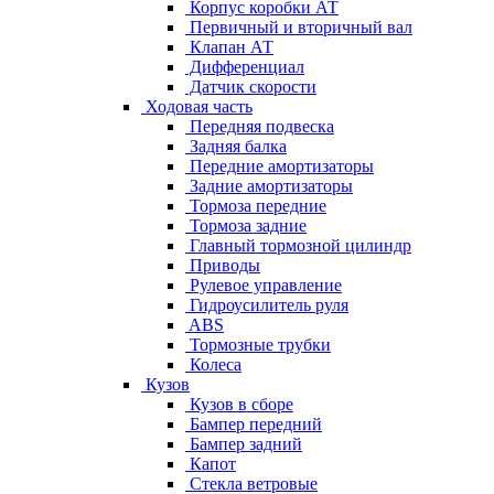
Корпус коробки АТ
Первичный и вторичный вал
Клапан АТ
Дифференциал
Датчик скорости
Ходовая часть
Передняя подвеска
Задняя балка
Передние амортизаторы
Задние амортизаторы
Тормоза передние
Тормоза задние
Главный тормозной цилиндр
Приводы
Рулевое управление
Гидроусилитель руля
ABS
Тормозные трубки
Колеса
Кузов
Кузов в сборе
Бампер передний
Бампер задний
Капот
Стекла ветровые