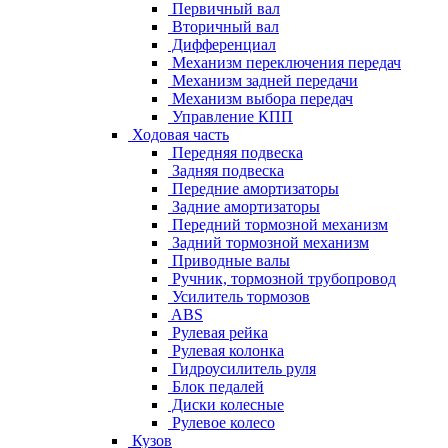
Первичный вал
Вторичный вал
Дифференциал
Механизм переключения передач
Механизм задней передачи
Механизм выбора передач
Управление КПП
Ходовая часть
Передняя подвеска
Задняя подвеска
Передние амортизаторы
Задние амортизаторы
Передний тормозной механизм
Задний тормозной механизм
Приводные валы
Ручник, тормозной трубопровод
Усилитель тормозов
ABS
Рулевая рейка
Рулевая колонка
Гидроусилитель руля
Блок педалей
Диски колесные
Рулевое колесо
Кузов