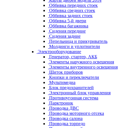
Карты дверей модель 2014
Оббивка передних стоек
Оббивка средних стоек
Оббивка задних стоек
Оббивка 5-й двери
Оббивка багажника
Сидения передние
Сидения задние
Пепельница и прикуриватель
Молдинги и уплотнители
Электрооборудование
Генератор, стартер, АКБ
Элементы наружного освещения
Элементы внутренного освещения
Щиток приборов
Кнопки и переключатели
Мультимедиа
Блок предохранителей
Электронный блок управления
Противоугонная система
Парктроник
Проводка ДВС
Проводка моторного отсека
Проводка салона
Проводка торпедо