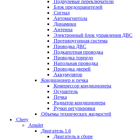
Подрулевые переключатели
Блок предохранителей
Сигнал
Автомагнитола
Динамики
Антенна
Электронный блок управления ДВС
Противоугонная система
Проводка ДВС
Подкапотная проводка
Проводка торпедо
Напольная проводка
Проводка дверей
Аккумулятор
Кондиционер и печка
Компрессор кондиционера
Осушитель
Печка
Радиатор кондиционера
Ручки регулировки
Объемы технических жидкостей
Chery
Amulet
Двигатель 1.6
Двигатель в сборе