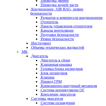
Проводка дверей
Проводка задней части
Кондиционер, AIR BAG, ремни
безопасности
Радиатор и компрессор кондиционера
Отопитель
Панель управления отопителем
Каналы вентиляции
Подушки безопасности
Ремни безопасности
Инструмент
Объемы технических жидкостей
MK
Двигатель
Двигатель в сборе
Клапанная крышка
Головка блока цилиндров
Блок цилиндров
Клапана
Привод ГРМ
Кривошипно-шатунный механизм
Система рециркуляции ОГ
Крепление двигателя
Системы двигателя
Система охлаждения