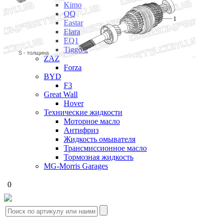
Kimo
QQ
1
Eastar
Elara
EQ1
Tiggo 2
S - толщина
ZAZ
Forza
BYD
F3
Great Wall
Hover
Технические жидкости
Моторное масло
Антифриз
Жидкость омывателя
Трансмиссионное масло
Тормозная жидкость
MG-Morris Garages
0