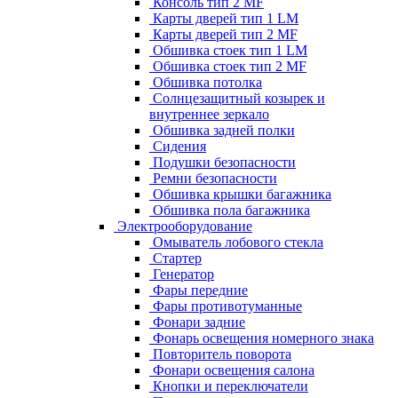
Консоль тип 2 MF
Карты дверей тип 1 LM
Карты дверей тип 2 MF
Обшивка стоек тип 1 LM
Обшивка стоек тип 2 MF
Обшивка потолка
Солнцезащитный козырек и
внутреннее зеркало
Обшивка задней полки
Сидения
Подушки безопасности
Ремни безопасности
Обшивка крышки багажника
Обшивка пола багажника
Электрооборудование
Омыватель лобового стекла
Стартер
Генератор
Фары передние
Фары противотуманные
Фонари задние
Фонарь освещения номерного знака
Повторитель поворота
Фонари освещения салона
Кнопки и переключатели