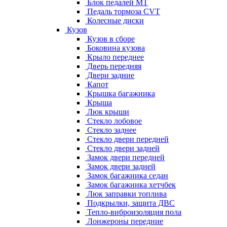
Блок педалей МТ
Педаль тормоза CVT
Колесные диски
Кузов
Кузов в сборе
Боковина кузова
Крыло переднее
Дверь передняя
Двери задние
Капот
Крышка багажника
Крыша
Люк крыши
Стекло лобовое
Стекло заднее
Стекло двери передней
Стекло двери задней
Замок двери передней
Замок двери задней
Замок багажника седан
Замок багажника хетчбек
Люк заправки топлива
Подкрылки, защита ДВС
Тепло-виброизоляция пола
Лонжероны передние