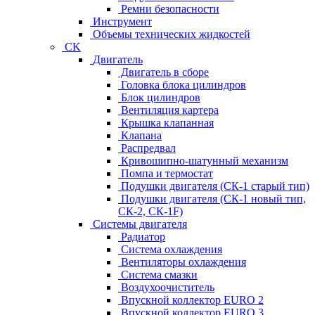
Ремни безопасности
Инструмент
Объемы технических жидкостей
CK
Двигатель
Двигатель в сборе
Головка блока цилиндров
Блок цилиндров
Вентиляция картера
Крышка клапанная
Клапана
Распредвал
Кривошипно-шатунный механизм
Помпа и термостат
Подушки двигателя (СК-1 старый тип)
Подушки двигателя (СК-1 новый тип,
СК-2, СК-1F)
Системы двигателя
Радиатор
Система охлаждения
Вентиляторы охлаждения
Система смазки
Воздухоочиститель
Впускной коллектор EURO 2
Впускной коллектор EURO 3