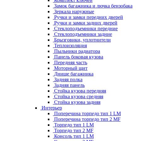
Комплект ключей
Замок багажника и лючка бензобака
Зеркала наружные
Ручки и замки передних дверей
Ручки и замки задних дверей
Стеклоподъемники передние
Стеклоподъемники задние
Брызговики, уплотнители
Теплоизоляция
Пыльники радиатора
Панель боковая кузова
Передняя часть
Моторный щит
Днище багажника
Задняя полка
Задняя панель
Стойка кузова передняя
Стойка кузова средняя
Стойка кузова задняя
Интерьер
Поперечина торпедо тип 1 LM
Поперечина торпедо тип 2 MF
Торпедо тип 1 LM
Торпедо тип 2 MF
Консоль тип 1 LM