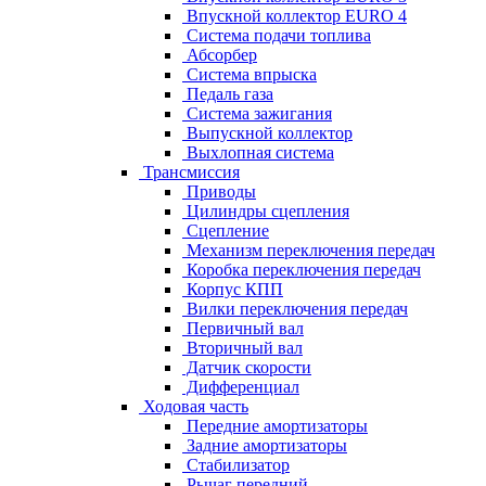
Впускной коллектор EURO 4
Система подачи топлива
Абсорбер
Система впрыска
Педаль газа
Система зажигания
Выпускной коллектор
Выхлопная система
Трансмиссия
Приводы
Цилиндры сцепления
Сцепление
Механизм переключения передач
Коробка переключения передач
Корпус КПП
Вилки переключения передач
Первичный вал
Вторичный вал
Датчик скорости
Дифференциал
Ходовая часть
Передние амортизаторы
Задние амортизаторы
Стабилизатор
Рычаг передний