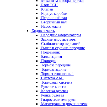
Механизм выбора передач
Блок TCU
Клапан
Корпус коробки
Первичный вал
Вторичный вал
Насос масла
Ходовая часть
Передние амортизаторы
Задние амортизаторы
Стабилизатор передний
Рычаг и ступица передние
Подрамник
Балка задняя
Приводы
Тормоза передние
Тормоза задние
Тормоз стояночный
Система АБС
Тормозная система
Рулевое колесо
Колонка рулевая
Рейка рулевая
Гидроусилитель руля
Магистраль гидроусилителя