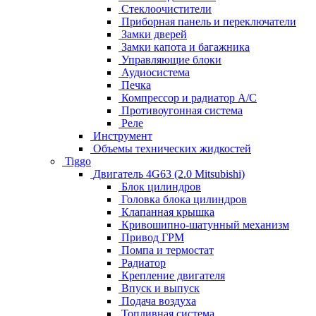
Стеклоочистители
Приборная панель и переключатели
Замки дверей
Замки капота и багажника
Управляющие блоки
Аудиосистема
Печка
Компрессор и радиатор А/C
Противоугонная система
Реле
Инструмент
Объемы технических жидкостей
Tiggo
Двигатель 4G63 (2.0 Mitsubishi)
Блок цилиндров
Головка блока цилиндров
Клапанная крышка
Кривошипно-шатунный механизм
Привод ГРМ
Помпа и термостат
Радиатор
Крепление двигателя
Впуск и выпуск
Подача воздуха
Топливная система