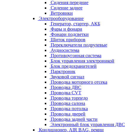
Сидения передние
Сидение заднее
Ветровики
Электрооборудование
Генератор, стартер, АКБ
Фары и фонари
Фонари подсветки
Щиток приборов
Переключатели подрулевые
Аудиосистема
Противоугонная система
Блок управления электроникой
Блок предохранителей
Парктроник
Звуковой сигнал
Проводка моторного отсека
Проводка ДВС
Проводка CVT
Проводка торпедо
Проводка салона
Проводка потолка
Проводка дверей
Проводка задней части
Электронный блок управления ДВС
Кондиционер, AIR BAG, ремни