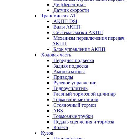
Дифференциал
Датчик скорости
Трансмиссия АТ
АКПП DSI
Валы АКПП
Система смазки АКПП
Механизм переключения передач
АКПП
Блок управления АКПП
Ходовая часть
Передняя подвеска
Задняя подвеска
Амортизаторы
Приводы
Рулевое управление
Гидроусилитель
Главный тормозной цилиндр
Тормозной механизм
Стояночный тормоз
ABS
Тормозные трубки
Педаль сцепления и тормоза
Колеса
Кузов
Панели кузова