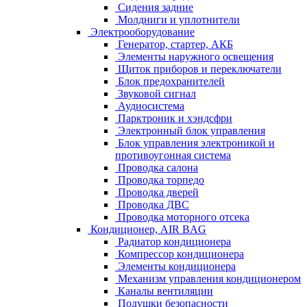
Сидения задние
Молдниги и уплотнители
Электрооборудование
Генератор, стартер, АКБ
Элементы наружного освещения
Щиток приборов и переключатели
Блок предохранителей
Звуковой сигнал
Аудиосистема
Парктроник и хэндсфри
Электронный блок управления
Блок управления электроникой и
противоугонная система
Проводка салона
Проводка торпедо
Проводка дверей
Проводка ДВС
Проводка моторного отсека
Кондиционер, AIR BAG
Радиатор кондиционера
Компрессор кондиционера
Элементы кондиционера
Механизм управления кондиционером
Каналы вентиляции
Подушки безопасности