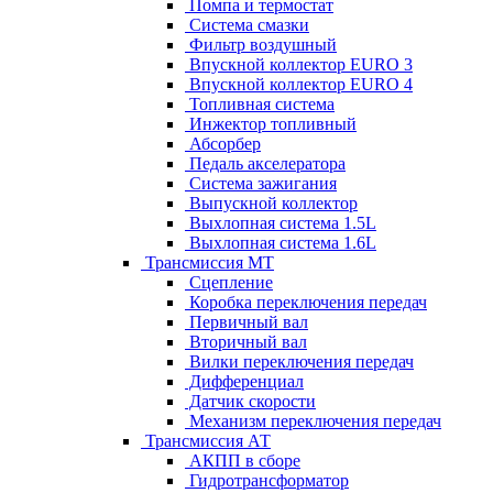
Помпа и термостат
Система смазки
Фильтр воздушный
Впускной коллектор EURO 3
Впускной коллектор EURO 4
Топливная система
Инжектор топливный
Абсорбер
Педаль акселератора
Система зажигания
Выпускной коллектор
Выхлопная система 1.5L
Выхлопная система 1.6L
Трансмиссия МТ
Сцепление
Коробка переключения передач
Первичный вал
Вторичный вал
Вилки переключения передач
Дифференциал
Датчик скорости
Механизм переключения передач
Трансмиссия АТ
АКПП в сборе
Гидротрансформатор