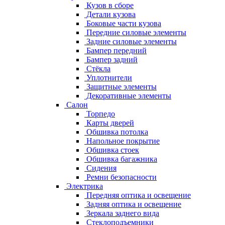
Кузов в сборе
Детали кузова
Боковые части кузова
Передние силовые элементы
Задние силовые элементы
Бампер передний
Бампер задний
Стёкла
Уплотнители
Защитные элементы
Декоративные элементы
Салон
Торпедо
Карты дверей
Обшивка потолка
Напольное покрытие
Обшивка стоек
Обшивка багажника
Сидения
Ремни безопасности
Электрика
Передняя оптика и освещение
Задняя оптика и освещение
Зеркала заднего вида
Стеклоподъемники