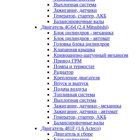
Выхлопная система
Зажигание, датчики
Генератор, стартер, АКБ
Балансировочные валы
Двигатель 4G64 (2.4 Mitsubishi)
Блок цилиндров - механика
Блок цилиндров - автомат
Головка блока цилиндров
Клапанная крышка
Кривошипно-шатунный механизм
Привод ГРМ
Помпа и термостат
Радиатор
Крепление двигателя
Впуск и выпуск
Подача воздуха
Топливная система
Выхлопная система
Зажигание, датчики - механика
Зажигание, датчики - автомат
Генератор, стартер, АКБ
Балансировочные валы
Двигатель 481F (1.6 Acteco)
Двигатель в сборе
Блок цилиндров