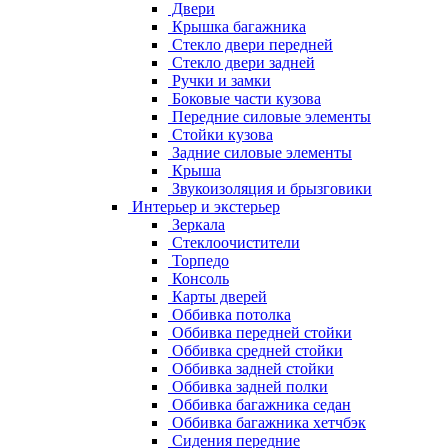
Двери
Крышка багажника
Стекло двери передней
Стекло двери задней
Ручки и замки
Боковые части кузова
Передние силовые элементы
Стойки кузова
Задние силовые элементы
Крыша
Звукоизоляция и брызговики
Интерьер и экстерьер
Зеркала
Стеклоочистители
Торпедо
Консоль
Карты дверей
Оббивка потолка
Оббивка передней стойки
Оббивка средней стойки
Оббивка задней стойки
Оббивка задней полки
Оббивка багажника седан
Оббивка багажника хетчбэк
Сидения передние