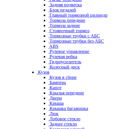
Задняя подвеска
Блок педалей
Главный тормозной цилиндр
Тормоза передние
Тормоза задние
Стояночный тормоз
Тормозные трубки с АБС
Тормозные трубки без АБС
ABS
Рулевое управление
Рулевая рейка
Гидроусилитель
Колесный диск
Кузов
Кузов в сборе
Бампера
Капот
Крылья передние
Двери
Крыша
Крышка багажника
Люк
Лобовое стекло
Заднее стекло