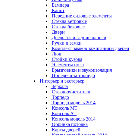
Бампера
Капот
Передние силовые элементы
Стекла ветровые
Стекла боковые
Двери
Дверь 5-я и задние панели
Ручки и замки
Комплект замков зажигания и дверей
Люк
Стойки кузова
Элементы пола
Брызговики и звукоизоляция
Поперечина торпедо
Интерьер и экстерьер
Зеркала
Стеклоочистители
Торпедо
Торпедо модель 2014
Консоль МТ
Консоль АТ
Консоль модель 2014
Оббивка потолка
Карты дверей