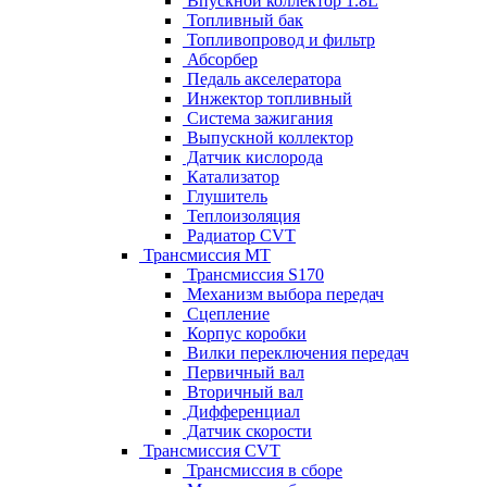
Впускной коллектор 1.8L
Топливный бак
Топливопровод и фильтр
Абсорбер
Педаль акселератора
Инжектор топливный
Система зажигания
Выпускной коллектор
Датчик кислорода
Катализатор
Глушитель
Теплоизоляция
Радиатор CVT
Трансмиссия MT
Трансмиссия S170
Механизм выбора передач
Сцепление
Корпус коробки
Вилки переключения передач
Первичный вал
Вторичный вал
Дифференциал
Датчик скорости
Трансмиссия CVT
Трансмиссия в сборе