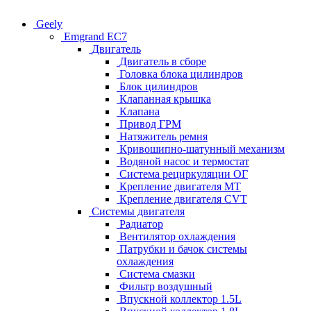
Geely
Emgrand EC7
Двигатель
Двигатель в сборе
Головка блока цилиндров
Блок цилиндров
Клапанная крышка
Клапана
Привод ГРМ
Натяжитель ремня
Кривошипно-шатунный механизм
Водяной насос и термостат
Система рециркуляции ОГ
Крепление двигателя MT
Крепление двигателя CVT
Системы двигателя
Радиатор
Вентилятор охлаждения
Патрубки и бачок системы
охлаждения
Система смазки
Фильтр воздушный
Впускной коллектор 1.5L