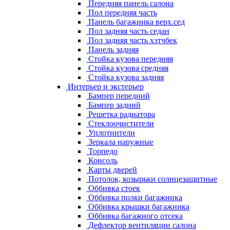
Передняя панель салона
Пол передняя часть
Панель багажника верх.сед
Пол задняя часть седан
Пол задняя часть хэтчбек
Панель задняя
Стойка кузова передняя
Стойка кузова средняя
Стойка кузова задняя
Интерьер и экстерьер
Бампер передний
Бампер задний
Решетка радиатора
Стеклоочистители
Уплотнители
Зеркала наружные
Торпедо
Консоль
Карты дверей
Потолок, козырьки солнцезащитные
Оббивка стоек
Оббивка полки багажника
Оббивка крышки багажника
Оббивка багажного отсека
Дефлектор вентиляции салона