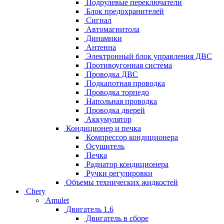
Подрулевые переключатели
Блок предохранителей
Сигнал
Автомагнитола
Динамики
Антенна
Электронный блок управления ДВС
Противоугонная система
Проводка ДВС
Подкапотная проводка
Проводка торпедо
Напольная проводка
Проводка дверей
Аккумулятор
Кондиционер и печка
Компрессор кондиционера
Осушитель
Печка
Радиатор кондиционера
Ручки регулировки
Объемы технических жидкостей
Chery
Amulet
Двигатель 1.6
Двигатель в сборе