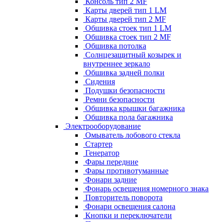
Консоль тип 2 MF
Карты дверей тип 1 LM
Карты дверей тип 2 MF
Обшивка стоек тип 1 LM
Обшивка стоек тип 2 MF
Обшивка потолка
Солнцезащитный козырек и
внутреннее зеркало
Обшивка задней полки
Сидения
Подушки безопасности
Ремни безопасности
Обшивка крышки багажника
Обшивка пола багажника
Электрооборудование
Омыватель лобового стекла
Стартер
Генератор
Фары передние
Фары противотуманные
Фонари задние
Фонарь освещения номерного знака
Повторитель поворота
Фонари освещения салона
Кнопки и переключатели