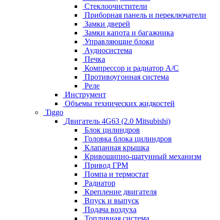
Стеклоочистители
Приборная панель и переключатели
Замки дверей
Замки капота и багажника
Управляющие блоки
Аудиосистема
Печка
Компрессор и радиатор А/C
Противоугонная система
Реле
Инструмент
Объемы технических жидкостей
Tiggo
Двигатель 4G63 (2.0 Mitsubishi)
Блок цилиндров
Головка блока цилиндров
Клапанная крышка
Кривошипно-шатунный механизм
Привод ГРМ
Помпа и термостат
Радиатор
Крепление двигателя
Впуск и выпуск
Подача воздуха
Топливная система