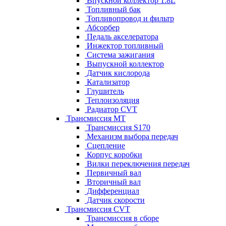
Впускной коллектор 1.8L
Топливный бак
Топливопровод и фильтр
Абсорбер
Педаль акселератора
Инжектор топливный
Система зажигания
Выпускной коллектор
Датчик кислорода
Катализатор
Глушитель
Теплоизоляция
Радиатор CVT
Трансмиссия MT
Трансмиссия S170
Механизм выбора передач
Сцепление
Корпус коробки
Вилки переключения передач
Первичный вал
Вторичный вал
Дифференциал
Датчик скорости
Трансмиссия CVT
Трансмиссия в сборе