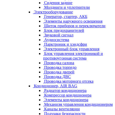
Сидения задние
Молдниги и уплотнители
Электрооборудование
Генератор, стартер, АКБ
Элементы наружного освещения
Щиток приборов и переключатели
Блок предохранителей
Звуковой сигнал
Аудиосистема
Парктроник и хэндсфри
Электронный блок управления
Блок управления электроникой и
противоугонная система
Проводка салона
Проводка торпедо
Проводка дверей
Проводка ДВС
Проводка моторного отсека
Кондиционер, AIR BAG
Радиатор кондиционера
Компрессор кондиционера
Элементы кондиционера
Механизм управления кондиционером
Каналы вентиляции
Подушки безопасности