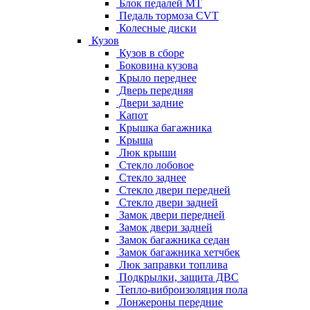
Блок педалей МТ
Педаль тормоза CVT
Колесные диски
Кузов
Кузов в сборе
Боковина кузова
Крыло переднее
Дверь передняя
Двери задние
Капот
Крышка багажника
Крыша
Люк крыши
Стекло лобовое
Стекло заднее
Стекло двери передней
Стекло двери задней
Замок двери передней
Замок двери задней
Замок багажника седан
Замок багажника хетчбек
Люк заправки топлива
Подкрылки, защита ДВС
Тепло-виброизоляция пола
Лонжероны передние