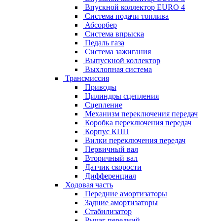
Впускной коллектор EURO 4
Система подачи топлива
Абсорбер
Система впрыска
Педаль газа
Система зажигания
Выпускной коллектор
Выхлопная система
Трансмиссия
Приводы
Цилиндры сцепления
Сцепление
Механизм переключения передач
Коробка переключения передач
Корпус КПП
Вилки переключения передач
Первичный вал
Вторичный вал
Датчик скорости
Дифференциал
Ходовая часть
Передние амортизаторы
Задние амортизаторы
Стабилизатор
Рычаг передний