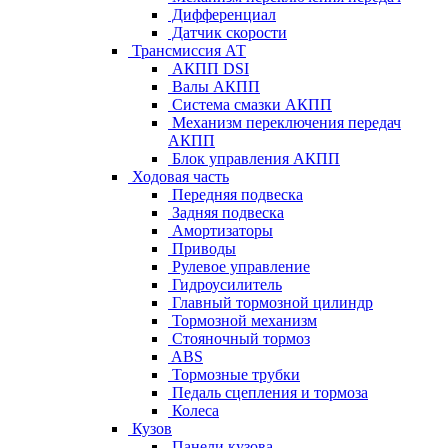
Дифференциал
Датчик скорости
Трансмиссия АТ
АКПП DSI
Валы АКПП
Система смазки АКПП
Механизм переключения передач
АКПП
Блок управления АКПП
Ходовая часть
Передняя подвеска
Задняя подвеска
Амортизаторы
Приводы
Рулевое управление
Гидроусилитель
Главный тормозной цилиндр
Тормозной механизм
Стояночный тормоз
ABS
Тормозные трубки
Педаль сцепления и тормоза
Колеса
Кузов
Панели кузова