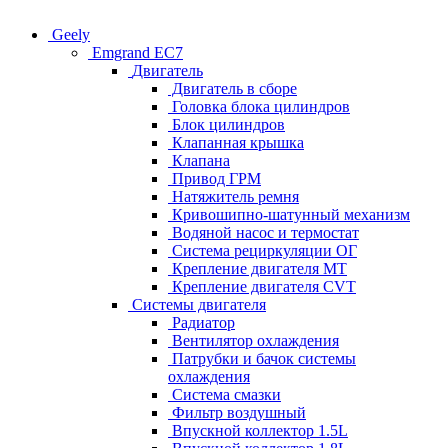
Geely
Emgrand EC7
Двигатель
Двигатель в сборе
Головка блока цилиндров
Блок цилиндров
Клапанная крышка
Клапана
Привод ГРМ
Натяжитель ремня
Кривошипно-шатунный механизм
Водяной насос и термостат
Система рециркуляции ОГ
Крепление двигателя MT
Крепление двигателя CVT
Системы двигателя
Радиатор
Вентилятор охлаждения
Патрубки и бачок системы
охлаждения
Система смазки
Фильтр воздушный
Впускной коллектор 1.5L