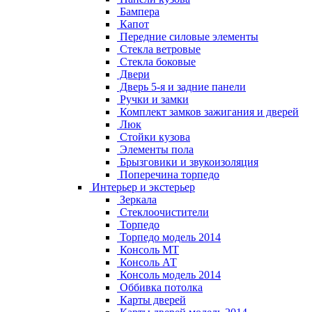
Бампера
Капот
Передние силовые элементы
Стекла ветровые
Стекла боковые
Двери
Дверь 5-я и задние панели
Ручки и замки
Комплект замков зажигания и дверей
Люк
Стойки кузова
Элементы пола
Брызговики и звукоизоляция
Поперечина торпедо
Интерьер и экстерьер
Зеркала
Стеклоочистители
Торпедо
Торпедо модель 2014
Консоль МТ
Консоль АТ
Консоль модель 2014
Оббивка потолка
Карты дверей