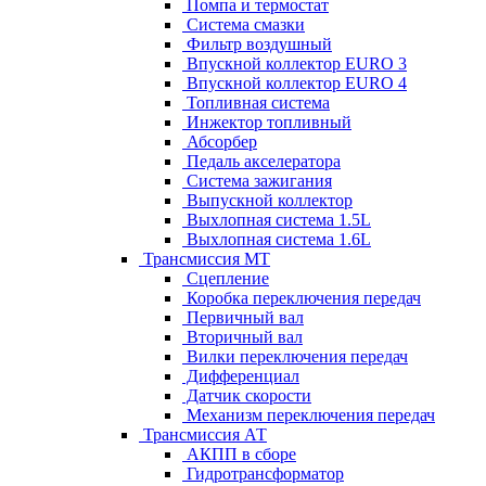
Помпа и термостат
Система смазки
Фильтр воздушный
Впускной коллектор EURO 3
Впускной коллектор EURO 4
Топливная система
Инжектор топливный
Абсорбер
Педаль акселератора
Система зажигания
Выпускной коллектор
Выхлопная система 1.5L
Выхлопная система 1.6L
Трансмиссия МТ
Сцепление
Коробка переключения передач
Первичный вал
Вторичный вал
Вилки переключения передач
Дифференциал
Датчик скорости
Механизм переключения передач
Трансмиссия АТ
АКПП в сборе
Гидротрансформатор