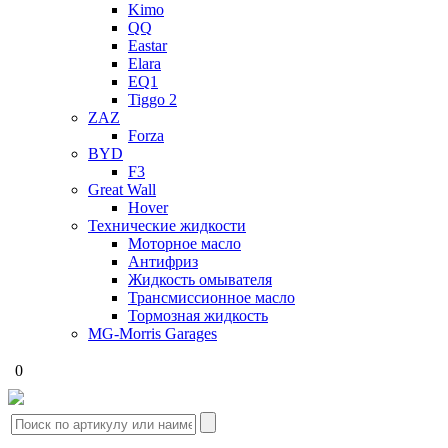
Kimo
QQ
Eastar
Elara
EQ1
Tiggo 2
ZAZ
Forza
BYD
F3
Great Wall
Hover
Технические жидкости
Моторное масло
Антифриз
Жидкость омывателя
Трансмиссионное масло
Тормозная жидкость
MG-Morris Garages
0