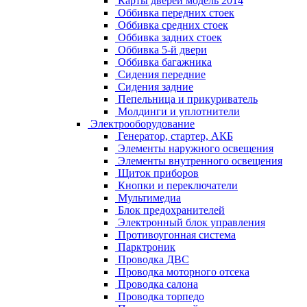
Карты дверей модель 2014
Оббивка передних стоек
Оббивка средних стоек
Оббивка задних стоек
Оббивка 5-й двери
Оббивка багажника
Сидения передние
Сидения задние
Пепельница и прикуриватель
Молдинги и уплотнители
Электрооборудование
Генератор, стартер, АКБ
Элементы наружного освещения
Элементы внутренного освещения
Щиток приборов
Кнопки и переключатели
Мультимедиа
Блок предохранителей
Электронный блок управления
Противоугонная система
Парктроник
Проводка ДВС
Проводка моторного отсека
Проводка салона
Проводка торпедо