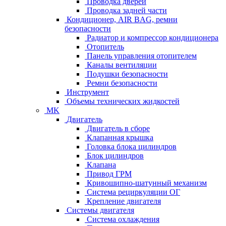
Проводка дверей
Проводка задней части
Кондиционер, AIR BAG, ремни
безопасности
Радиатор и компрессор кондиционера
Отопитель
Панель управления отопителем
Каналы вентиляции
Подушки безопасности
Ремни безопасности
Инструмент
Объемы технических жидкостей
MK
Двигатель
Двигатель в сборе
Клапанная крышка
Головка блока цилиндров
Блок цилиндров
Клапана
Привод ГРМ
Кривошипно-шатунный механизм
Система рециркуляции ОГ
Крепление двигателя
Системы двигателя
Система охлаждения