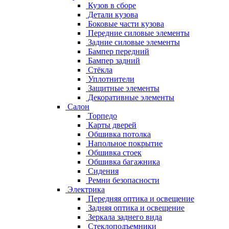
Кузов в сборе
Детали кузова
Боковые части кузова
Передние силовые элементы
Задние силовые элементы
Бампер передний
Бампер задний
Стёкла
Уплотнители
Защитные элементы
Декоративные элементы
Салон
Торпедо
Карты дверей
Обшивка потолка
Напольное покрытие
Обшивка стоек
Обшивка багажника
Сидения
Ремни безопасности
Электрика
Передняя оптика и освещение
Задняя оптика и освещение
Зеркала заднего вида
Стеклоподъемники