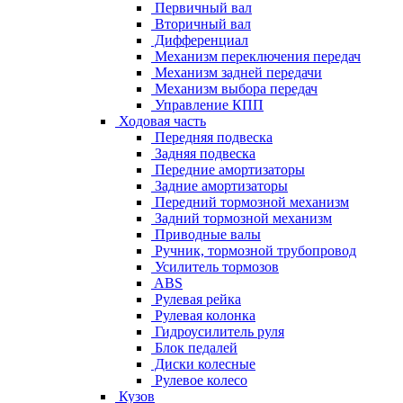
Первичный вал
Вторичный вал
Дифференциал
Механизм переключения передач
Механизм задней передачи
Механизм выбора передач
Управление КПП
Ходовая часть
Передняя подвеска
Задняя подвеска
Передние амортизаторы
Задние амортизаторы
Передний тормозной механизм
Задний тормозной механизм
Приводные валы
Ручник, тормозной трубопровод
Усилитель тормозов
ABS
Рулевая рейка
Рулевая колонка
Гидроусилитель руля
Блок педалей
Диски колесные
Рулевое колесо
Кузов