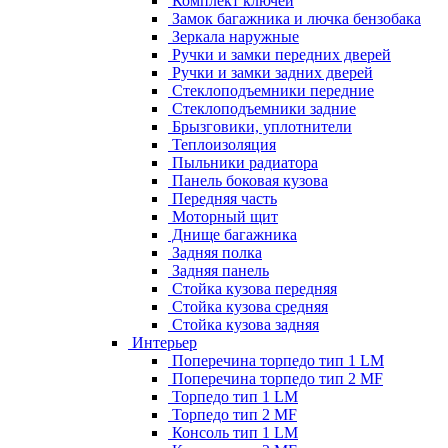
Комплект ключей
Замок багажника и лючка бензобака
Зеркала наружные
Ручки и замки передних дверей
Ручки и замки задних дверей
Стеклоподъемники передние
Стеклоподъемники задние
Брызговики, уплотнители
Теплоизоляция
Пыльники радиатора
Панель боковая кузова
Передняя часть
Моторный щит
Днище багажника
Задняя полка
Задняя панель
Стойка кузова передняя
Стойка кузова средняя
Стойка кузова задняя
Интерьер
Поперечина торпедо тип 1 LM
Поперечина торпедо тип 2 MF
Торпедо тип 1 LM
Торпедо тип 2 MF
Консоль тип 1 LM