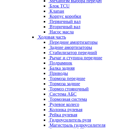
Механизм выбора передач
Блок TCU
Клапан
Корпус коробки
Первичный вал
Вторичный вал
Насос масла
Ходовая часть
Передние амортизаторы
Задние амортизаторы
Стабилизатор передний
Рычаг и ступица передние
Подрамник
Балка задняя
Приводы
Тормоза передние
Тормоза задние
Тормоз стояночный
Система АБС
Тормозная система
Рулевое колесо
Колонка рулевая
Рейка рулевая
Гидроусилитель руля
Магистраль гидроусилителя