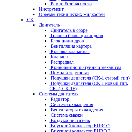
Ремни безопасности
Инструмент
Объемы технических жидкостей
CK
Двигатель
Двигатель в сборе
Головка блока цилиндров
Блок цилиндров
Вентиляция картера
Крышка клапанная
Клапана
Распредвал
Кривошипно-шатунный механизм
Помпа и термостат
Подушки двигателя (СК-1 старый тип)
Подушки двигателя (СК-1 новый тип,
СК-2, СК-1F)
Системы двигателя
Радиатор
Система охлаждения
Вентиляторы охлаждения
Система смазки
Воздухоочиститель
Впускной коллектор EURO 2
Впускной коллектор EURO 3