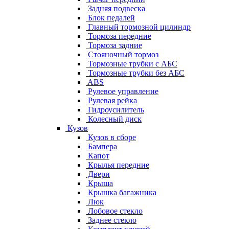
Задняя подвеска
Блок педалей
Главный тормозной цилиндр
Тормоза передние
Тормоза задние
Стояночный тормоз
Тормозные трубки с АБС
Тормозные трубки без АБС
ABS
Рулевое управление
Рулевая рейка
Гидроусилитель
Колесный диск
Кузов
Кузов в сборе
Бампера
Капот
Крылья передние
Двери
Крыша
Крышка багажника
Люк
Лобовое стекло
Заднее стекло