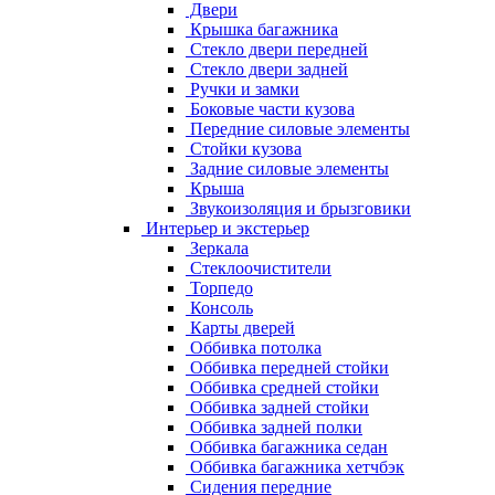
Двери
Крышка багажника
Стекло двери передней
Стекло двери задней
Ручки и замки
Боковые части кузова
Передние силовые элементы
Стойки кузова
Задние силовые элементы
Крыша
Звукоизоляция и брызговики
Интерьер и экстерьер
Зеркала
Стеклоочистители
Торпедо
Консоль
Карты дверей
Оббивка потолка
Оббивка передней стойки
Оббивка средней стойки
Оббивка задней стойки
Оббивка задней полки
Оббивка багажника седан
Оббивка багажника хетчбэк
Сидения передние