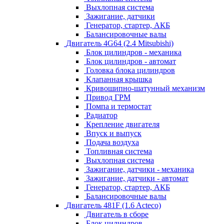
Выхлопная система
Зажигание, датчики
Генератор, стартер, АКБ
Балансировочные валы
Двигатель 4G64 (2.4 Mitsubishi)
Блок цилиндров - механика
Блок цилиндров - автомат
Головка блока цилиндров
Клапанная крышка
Кривошипно-шатунный механизм
Привод ГРМ
Помпа и термостат
Радиатор
Крепление двигателя
Впуск и выпуск
Подача воздуха
Топливная система
Выхлопная система
Зажигание, датчики - механика
Зажигание, датчики - автомат
Генератор, стартер, АКБ
Балансировочные валы
Двигатель 481F (1.6 Acteco)
Двигатель в сборе
Блок цилиндров