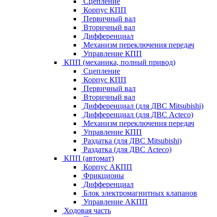
Сцепление
Корпус КПП
Первичный вал
Вторичный вал
Дифференциал
Механизм переключения передач
Управление КПП
КПП (механика, полный привод)
Сцепление
Корпус КПП
Первичный вал
Вторичный вал
Дифференциал (для ДВС Mitsubishi)
Дифференциал (для ДВС Acteco)
Механизм переключения передач
Управление КПП
Раздатка (для ДВС Mitsubishi)
Раздатка (для ДВС Acteco)
КПП (автомат)
Корпус АКПП
Фрикционы
Дифференциал
Блок электромагнитных клапанов
Управление АКПП
Ходовая часть