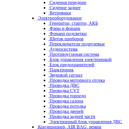
Сидения передние
Сидение заднее
Ветровики
Электрооборудование
Генератор, стартер, АКБ
Фары и фонари
Фонари подсветки
Щиток приборов
Переключатели подрулевые
Аудиосистема
Противоугонная система
Блок управления электроникой
Блок предохранителей
Парктроник
Звуковой сигнал
Проводка моторного отсека
Проводка ДВС
Проводка CVT
Проводка торпедо
Проводка салона
Проводка потолка
Проводка дверей
Проводка задней части
Электронный блок управления ДВС
Кондиционер, AIR BAG, ремни