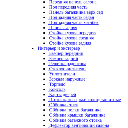
Передняя панель салона
Пол передняя часть
Панель багажника верх.сед
Пол задняя часть седан
Пол задняя часть хэтчбек
Панель задняя
Стойка кузова передняя
Стойка кузова средняя
Стойка кузова задняя
Интерьер и экстерьер
Бампер передний
Бампер задний
Решетка радиатора
Стеклоочистители
Уплотнители
Зеркала наружные
Торпедо
Консоль
Карты дверей
Потолок, козырьки солнцезащитные
Оббивка стоек
Оббивка полки багажника
Оббивка крышки багажника
Оббивка багажного отсека
Дефлектор вентиляции салона