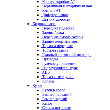
Корпус коробки АТ
Первичный и вторичный вал
Клапан АТ
Дифференциал
Датчик скорости
Ходовая часть
Передняя подвеска
Задняя балка
Передние амортизаторы
Задние амортизаторы
Тормоза передние
Тормоза задние
Главный тормозной цилиндр
Приводы
Рулевое управление
Гидроусилитель руля
ABS
Тормозные трубки
Колеса
Кузов
Кузов в сборе
Бампер передний
Бампер задний
Капот
Стекла ветровые