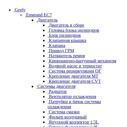
Geely
Emgrand EC7
Двигатель
Двигатель в сборе
Головка блока цилиндров
Блок цилиндров
Клапанная крышка
Клапана
Привод ГРМ
Натяжитель ремня
Кривошипно-шатунный механизм
Водяной насос и термостат
Система рециркуляции ОГ
Крепление двигателя MT
Крепление двигателя CVT
Системы двигателя
Радиатор
Вентилятор охлаждения
Патрубки и бачок системы
охлаждения
Система смазки
Фильтр воздушный
Впускной коллектор 1.5L