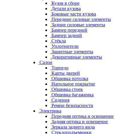
Кузов в сборе
Детали кузова
Боковые части кузова
Передние силовые элементы
Задние силовые элементы
Бампер передний
Бампер задний
Стёкла
Уплотнители
Защитные элементы
Декоративные элементы
Салон
Торпедо
Карты дверей
Обшивка потолка
Напольное покрытие
Обшивка стоек
Обшивка багажника
Сидения
Ремни безопасности
Электрика
Передняя оптика и освещение
Задняя оптика и освещение
Зеркала заднего вида
Стеклоподъемники