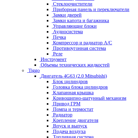
Стеклоочистители
Приборная панель и переключатели
Замки дверей
Замки капота и багажника
Управляющие блоки
Аудиосистема
Печка
Компрессор и радиатор А/C
Противоугонная система
Реле
Инструмент
Объемы технических жидкостей
Tiggo
Двигатель 4G63 (2.0 Mitsubishi)
Блок цилиндров
Головка блока цилиндров
Клапанная крышка
Кривошипно-шатунный механизм
Привод ГРМ
Помпа и термостат
Радиатор
Крепление двигателя
Впуск и выпуск
Подача воздуха
Топливная система