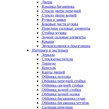
Двери
Крышка багажника
Стекло двери передней
Стекло двери задней
Ручки и замки
Боковые части кузова
Передние силовые элементы
Стойки кузова
Задние силовые элементы
Крыша
Звукоизоляция и брызговики
Интерьер и экстерьер
Зеркала
Стеклоочистители
Торпедо
Консоль
Карты дверей
Оббивка потолка
Оббивка передней стойки
Оббивка средней стойки
Оббивка задней стойки
Оббивка задней полки
Оббивка багажника седан
Оббивка багажника хетчбэк
Сидения передние