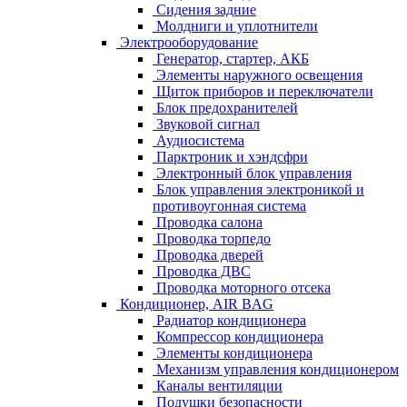
Сидения задние
Молдниги и уплотнители
Электрооборудование
Генератор, стартер, АКБ
Элементы наружного освещения
Щиток приборов и переключатели
Блок предохранителей
Звуковой сигнал
Аудиосистема
Парктроник и хэндсфри
Электронный блок управления
Блок управления электроникой и
противоугонная система
Проводка салона
Проводка торпедо
Проводка дверей
Проводка ДВС
Проводка моторного отсека
Кондиционер, AIR BAG
Радиатор кондиционера
Компрессор кондиционера
Элементы кондиционера
Механизм управления кондиционером
Каналы вентиляции
Подушки безопасности