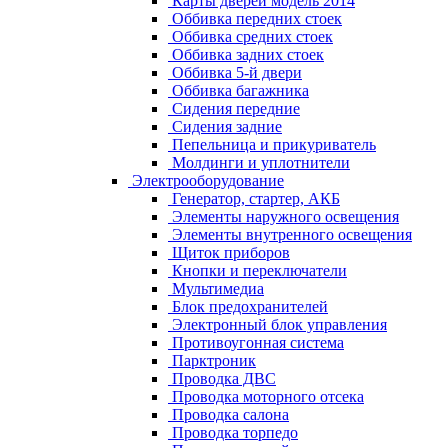
Карты дверей модель 2014
Оббивка передних стоек
Оббивка средних стоек
Оббивка задних стоек
Оббивка 5-й двери
Оббивка багажника
Сидения передние
Сидения задние
Пепельница и прикуриватель
Молдинги и уплотнители
Электрооборудование
Генератор, стартер, АКБ
Элементы наружного освещения
Элементы внутренного освещения
Щиток приборов
Кнопки и переключатели
Мультимедиа
Блок предохранителей
Электронный блок управления
Противоугонная система
Парктроник
Проводка ДВС
Проводка моторного отсека
Проводка салона
Проводка торпедо