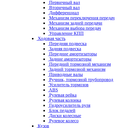
Первичный вал
Вторичный вал
Дифференциал
Механизм переключения передач
Механизм задней передачи
Механизм выбора передач
Управление КПП
Ходовая часть
Передняя подвеска
Задняя подвеска
Передние амортизаторы
Задние амортизаторы
Передний тормозной механизм
Задний тормозной механизм
Приводные валы
Ручник, тормозной трубопровод
Усилитель тормозов
ABS
Рулевая рейка
Рулевая колонка
Гидроусилитель руля
Блок педалей
Диски колесные
Рулевое колесо
Кузов