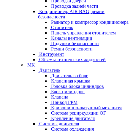
Проводка дверей
Проводка задней части
Кондиционер, AIR BAG, ремни
безопасности
Радиатор и компрессор кондиционера
Отопитель
Панель управления отопителем
Каналы вентиляции
Подушки безопасности
Ремни безопасности
Инструмент
Объемы технических жидкостей
MK
Двигатель
Двигатель в сборе
Клапанная крышка
Головка блока цилиндров
Блок цилиндров
Клапана
Привод ГРМ
Кривошипно-шатунный механизм
Система рециркуляции ОГ
Крепление двигателя
Системы двигателя
Система охлаждения