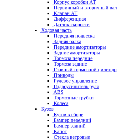
Корпус коробки АТ
Первичный и вторичный вал
Клапан АТ
Дифференциал
Датчик скорости
Ходовая часть
Передняя подвеска
Задняя балка
Передние амортизаторы
Задние амортизаторы
Тормоза передние
Тормоза задние
Главный тормозной цилиндр
Приводы
Рулевое управление
Гидроусилитель руля
ABS
Тормозные трубки
Колеса
Кузов
Кузов в сборе
Бампер передний
Бампер задний
Капот
Стекла ветровые