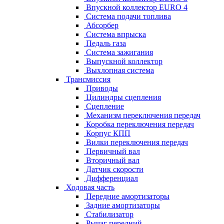
Впускной коллектор EURO 4
Система подачи топлива
Абсорбер
Система впрыска
Педаль газа
Система зажигания
Выпускной коллектор
Выхлопная система
Трансмиссия
Приводы
Цилиндры сцепления
Сцепление
Механизм переключения передач
Коробка переключения передач
Корпус КПП
Вилки переключения передач
Первичный вал
Вторичный вал
Датчик скорости
Дифференциал
Ходовая часть
Передние амортизаторы
Задние амортизаторы
Стабилизатор
Рычаг передний