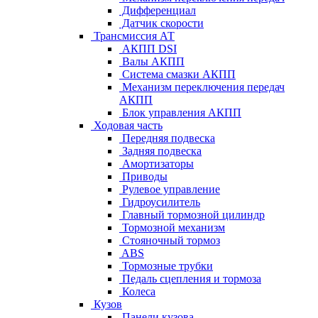
Дифференциал
Датчик скорости
Трансмиссия АТ
АКПП DSI
Валы АКПП
Система смазки АКПП
Механизм переключения передач
АКПП
Блок управления АКПП
Ходовая часть
Передняя подвеска
Задняя подвеска
Амортизаторы
Приводы
Рулевое управление
Гидроусилитель
Главный тормозной цилиндр
Тормозной механизм
Стояночный тормоз
ABS
Тормозные трубки
Педаль сцепления и тормоза
Колеса
Кузов
Панели кузова