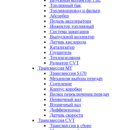
Впускной коллектор 1.8L
Топливный бак
Топливопровод и фильтр
Абсорбер
Педаль акселератора
Инжектор топливный
Система зажигания
Выпускной коллектор
Датчик кислорода
Катализатор
Глушитель
Теплоизоляция
Радиатор CVT
Трансмиссия MT
Трансмиссия S170
Механизм выбора передач
Сцепление
Корпус коробки
Вилки переключения передач
Первичный вал
Вторичный вал
Дифференциал
Датчик скорости
Трансмиссия CVT
Трансмиссия в сборе