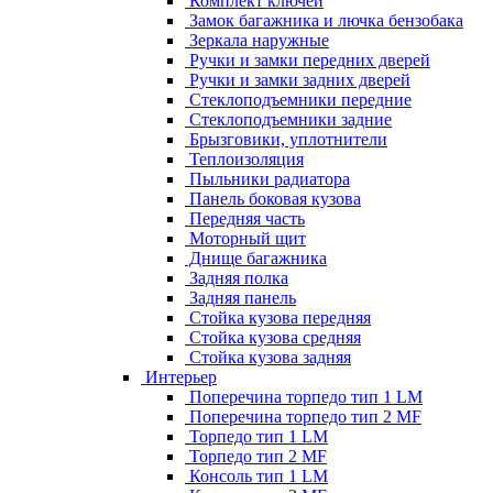
Комплект ключей
Замок багажника и лючка бензобака
Зеркала наружные
Ручки и замки передних дверей
Ручки и замки задних дверей
Стеклоподъемники передние
Стеклоподъемники задние
Брызговики, уплотнители
Теплоизоляция
Пыльники радиатора
Панель боковая кузова
Передняя часть
Моторный щит
Днище багажника
Задняя полка
Задняя панель
Стойка кузова передняя
Стойка кузова средняя
Стойка кузова задняя
Интерьер
Поперечина торпедо тип 1 LM
Поперечина торпедо тип 2 MF
Торпедо тип 1 LM
Торпедо тип 2 MF
Консоль тип 1 LM