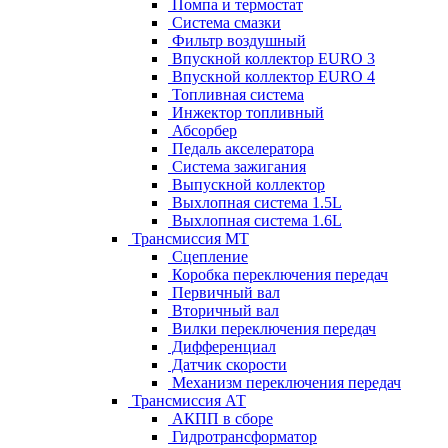
Помпа и термостат
Система смазки
Фильтр воздушный
Впускной коллектор EURO 3
Впускной коллектор EURO 4
Топливная система
Инжектор топливный
Абсорбер
Педаль акселератора
Система зажигания
Выпускной коллектор
Выхлопная система 1.5L
Выхлопная система 1.6L
Трансмиссия МТ
Сцепление
Коробка переключения передач
Первичный вал
Вторичный вал
Вилки переключения передач
Дифференциал
Датчик скорости
Механизм переключения передач
Трансмиссия АТ
АКПП в сборе
Гидротрансформатор