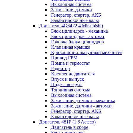
Выхлопная система
Зажигание, датчики
Генератор, стартер, АКБ
Балансировочные валы
Двигатель 4G64 (2.4 Mitsubishi)
Блок цилиндров - механика
Блок цилиндров - автомат
Головка блока цилиндров
Клапанная крышка
Кривошипно-шатунный механизм
Привод ГРМ
Помпа и термостат
Радиатор
Крепление двигателя
Впуск и выпуск
Подача воздуха
Топливная система
Выхлопная система
Зажигание, датчики - механика
Зажигание, датчики - автомат
Генератор, стартер, АКБ
Балансировочные валы
Двигатель 481F (1.6 Acteco)
Двигатель в сборе
Блок цилиндров