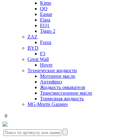
Kimo
QQ
Eastar
Elara
EQ1
Tiggo 2
ZAZ
Forza
BYD
F3
Great Wall
Hover
Технические жидкости
Моторное масло
Антифриз
Жидкость омывателя
Трансмиссионное масло
Тормозная жидкость
MG-Morris Garages
0