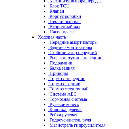
Механизм выбора передач
Блок TCU
Клапан
Корпус коробки
Первичный вал
Вторичный вал
Насос масла
Ходовая часть
Передние амортизаторы
Задние амортизаторы
Стабилизатор передний
Рычаг и ступица передние
Подрамник
Балка задняя
Приводы
Тормоза передние
Тормоза задние
Тормоз стояночный
Система АБС
Тормозная система
Рулевое колесо
Колонка рулевая
Рейка рулевая
Гидроусилитель руля
Магистраль гидроусилителя