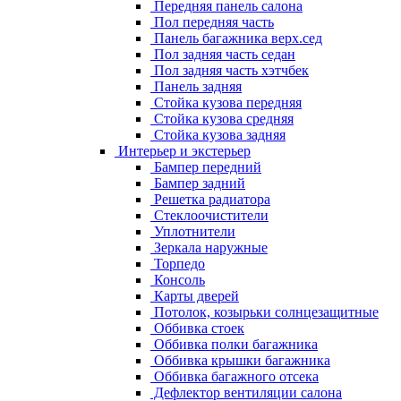
Передняя панель салона
Пол передняя часть
Панель багажника верх.сед
Пол задняя часть седан
Пол задняя часть хэтчбек
Панель задняя
Стойка кузова передняя
Стойка кузова средняя
Стойка кузова задняя
Интерьер и экстерьер
Бампер передний
Бампер задний
Решетка радиатора
Стеклоочистители
Уплотнители
Зеркала наружные
Торпедо
Консоль
Карты дверей
Потолок, козырьки солнцезащитные
Оббивка стоек
Оббивка полки багажника
Оббивка крышки багажника
Оббивка багажного отсека
Дефлектор вентиляции салона