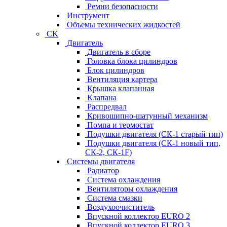
Ремни безопасности
Инструмент
Объемы технических жидкостей
CK
Двигатель
Двигатель в сборе
Головка блока цилиндров
Блок цилиндров
Вентиляция картера
Крышка клапанная
Клапана
Распредвал
Кривошипно-шатунный механизм
Помпа и термостат
Подушки двигателя (СК-1 старый тип)
Подушки двигателя (СК-1 новый тип,
СК-2, СК-1F)
Системы двигателя
Радиатор
Система охлаждения
Вентиляторы охлаждения
Система смазки
Воздухоочиститель
Впускной коллектор EURO 2
Впускной коллектор EURO 3