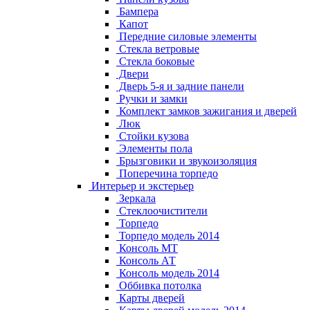
Бампера
Капот
Передние силовые элементы
Стекла ветровые
Стекла боковые
Двери
Дверь 5-я и задние панели
Ручки и замки
Комплект замков зажигания и дверей
Люк
Стойки кузова
Элементы пола
Брызговики и звукоизоляция
Поперечина торпедо
Интерьер и экстерьер
Зеркала
Стеклоочистители
Торпедо
Торпедо модель 2014
Консоль МТ
Консоль АТ
Консоль модель 2014
Оббивка потолка
Карты дверей