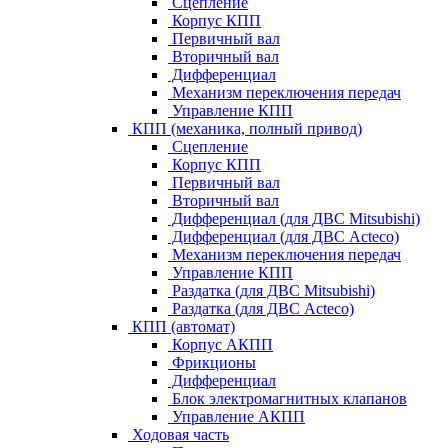
Сцепление
Корпус КПП
Первичный вал
Вторичный вал
Дифференциал
Механизм переключения передач
Управление КПП
КПП (механика, полный привод)
Сцепление
Корпус КПП
Первичный вал
Вторичный вал
Дифференциал (для ДВС Mitsubishi)
Дифференциал (для ДВС Acteco)
Механизм переключения передач
Управление КПП
Раздатка (для ДВС Mitsubishi)
Раздатка (для ДВС Acteco)
КПП (автомат)
Корпус АКПП
Фрикционы
Дифференциал
Блок электромагнитных клапанов
Управление АКПП
Ходовая часть