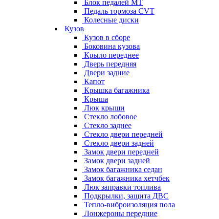
Блок педалей МТ
Педаль тормоза CVT
Колесные диски
Кузов
Кузов в сборе
Боковина кузова
Крыло переднее
Дверь передняя
Двери задние
Капот
Крышка багажника
Крыша
Люк крыши
Стекло лобовое
Стекло заднее
Стекло двери передней
Стекло двери задней
Замок двери передней
Замок двери задней
Замок багажника седан
Замок багажника хетчбек
Люк заправки топлива
Подкрылки, защита ДВС
Тепло-виброизоляция пола
Лонжероны передние