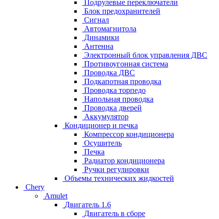
Подрулевые переключатели
Блок предохранителей
Сигнал
Автомагнитола
Динамики
Антенна
Электронный блок управления ДВС
Противоугонная система
Проводка ДВС
Подкапотная проводка
Проводка торпедо
Напольная проводка
Проводка дверей
Аккумулятор
Кондиционер и печка
Компрессор кондиционера
Осушитель
Печка
Радиатор кондиционера
Ручки регулировки
Объемы технических жидкостей
Chery
Amulet
Двигатель 1.6
Двигатель в сборе