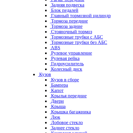
Задняя подвеска
Блок педалей
Главный тормозной цилиндр
Тормоза передние
Тормоза задние
Стояночный тормоз
Тормозные трубки с АБС
Тормозные трубки без АБС
ABS
Рулевое управление
Рулевая рейка
Гидроусилитель
Колесный диск
Кузов
Кузов в сборе
Бампера
Капот
Крылья передние
Двери
Крыша
Крышка багажника
Люк
Лобовое стекло
Заднее стекло