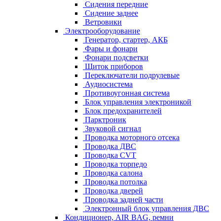
Сидения передние
Сидение заднее
Ветровики
Электрооборудование
Генератор, стартер, АКБ
Фары и фонари
Фонари подсветки
Щиток приборов
Переключатели подрулевые
Аудиосистема
Противоугонная система
Блок управления электроникой
Блок предохранителей
Парктроник
Звуковой сигнал
Проводка моторного отсека
Проводка ДВС
Проводка CVT
Проводка торпедо
Проводка салона
Проводка потолка
Проводка дверей
Проводка задней части
Электронный блок управления ДВС
Кондиционер, AIR BAG, ремни