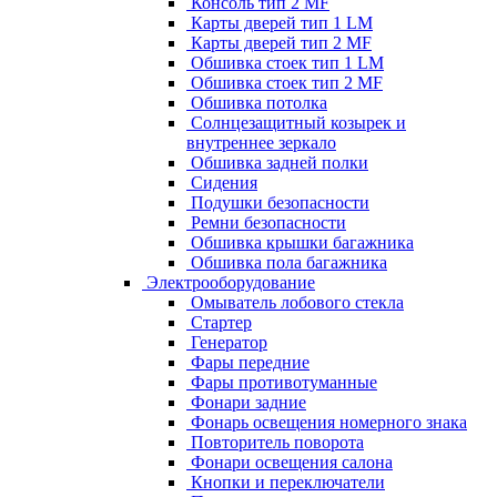
Консоль тип 2 MF
Карты дверей тип 1 LM
Карты дверей тип 2 MF
Обшивка стоек тип 1 LM
Обшивка стоек тип 2 MF
Обшивка потолка
Солнцезащитный козырек и
внутреннее зеркало
Обшивка задней полки
Сидения
Подушки безопасности
Ремни безопасности
Обшивка крышки багажника
Обшивка пола багажника
Электрооборудование
Омыватель лобового стекла
Стартер
Генератор
Фары передние
Фары противотуманные
Фонари задние
Фонарь освещения номерного знака
Повторитель поворота
Фонари освещения салона
Кнопки и переключатели