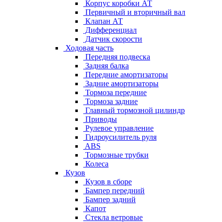
Корпус коробки АТ
Первичный и вторичный вал
Клапан АТ
Дифференциал
Датчик скорости
Ходовая часть
Передняя подвеска
Задняя балка
Передние амортизаторы
Задние амортизаторы
Тормоза передние
Тормоза задние
Главный тормозной цилиндр
Приводы
Рулевое управление
Гидроусилитель руля
ABS
Тормозные трубки
Колеса
Кузов
Кузов в сборе
Бампер передний
Бампер задний
Капот
Стекла ветровые