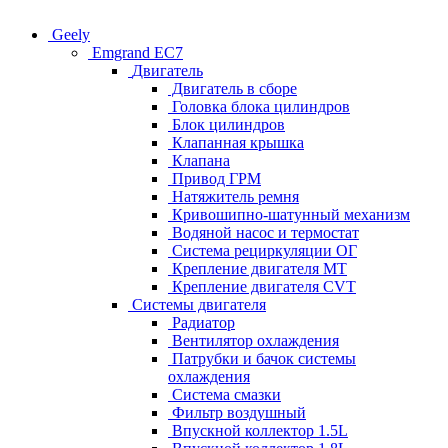
Geely
Emgrand EC7
Двигатель
Двигатель в сборе
Головка блока цилиндров
Блок цилиндров
Клапанная крышка
Клапана
Привод ГРМ
Натяжитель ремня
Кривошипно-шатунный механизм
Водяной насос и термостат
Система рециркуляции ОГ
Крепление двигателя MT
Крепление двигателя CVT
Системы двигателя
Радиатор
Вентилятор охлаждения
Патрубки и бачок системы
охлаждения
Система смазки
Фильтр воздушный
Впускной коллектор 1.5L