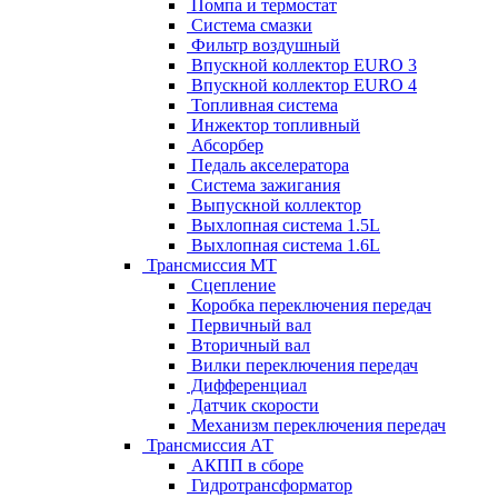
Помпа и термостат
Система смазки
Фильтр воздушный
Впускной коллектор EURO 3
Впускной коллектор EURO 4
Топливная система
Инжектор топливный
Абсорбер
Педаль акселератора
Система зажигания
Выпускной коллектор
Выхлопная система 1.5L
Выхлопная система 1.6L
Трансмиссия МТ
Сцепление
Коробка переключения передач
Первичный вал
Вторичный вал
Вилки переключения передач
Дифференциал
Датчик скорости
Механизм переключения передач
Трансмиссия АТ
АКПП в сборе
Гидротрансформатор