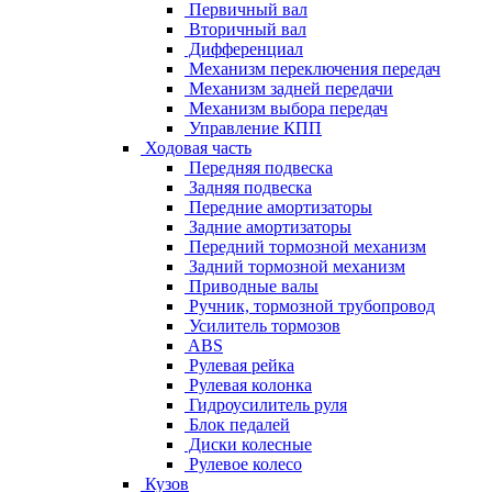
Первичный вал
Вторичный вал
Дифференциал
Механизм переключения передач
Механизм задней передачи
Механизм выбора передач
Управление КПП
Ходовая часть
Передняя подвеска
Задняя подвеска
Передние амортизаторы
Задние амортизаторы
Передний тормозной механизм
Задний тормозной механизм
Приводные валы
Ручник, тормозной трубопровод
Усилитель тормозов
ABS
Рулевая рейка
Рулевая колонка
Гидроусилитель руля
Блок педалей
Диски колесные
Рулевое колесо
Кузов