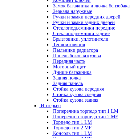
Комплект ключей
Замок багажника и лючка бензобака
Зеркала наружные
Ручки и замки передних дверей
Ручки и замки задних дверей
Стеклоподъемники передние
Стеклоподъемники задние
Брызговики, уплотнители
Теплоизоляция
Пыльники радиатора
Панель боковая кузова
Передняя часть
Моторный щит
Днище багажника
Задняя полка
Задняя панель
Стойка кузова передняя
Стойка кузова средняя
Стойка кузова задняя
Интерьер
Поперечина торпедо тип 1 LM
Поперечина торпедо тип 2 MF
Торпедо тип 1 LM
Торпедо тип 2 MF
Консоль тип 1 LM