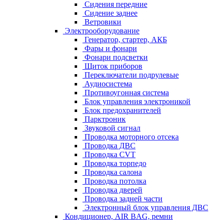
Сидения передние
Сидение заднее
Ветровики
Электрооборудование
Генератор, стартер, АКБ
Фары и фонари
Фонари подсветки
Щиток приборов
Переключатели подрулевые
Аудиосистема
Противоугонная система
Блок управления электроникой
Блок предохранителей
Парктроник
Звуковой сигнал
Проводка моторного отсека
Проводка ДВС
Проводка CVT
Проводка торпедо
Проводка салона
Проводка потолка
Проводка дверей
Проводка задней части
Электронный блок управления ДВС
Кондиционер, AIR BAG, ремни