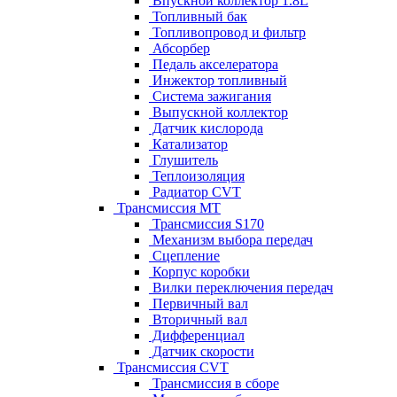
Впускной коллектор 1.8L
Топливный бак
Топливопровод и фильтр
Абсорбер
Педаль акселератора
Инжектор топливный
Система зажигания
Выпускной коллектор
Датчик кислорода
Катализатор
Глушитель
Теплоизоляция
Радиатор CVT
Трансмиссия MT
Трансмиссия S170
Механизм выбора передач
Сцепление
Корпус коробки
Вилки переключения передач
Первичный вал
Вторичный вал
Дифференциал
Датчик скорости
Трансмиссия CVT
Трансмиссия в сборе