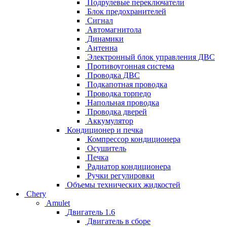
Подрулевые переключатели
Блок предохранителей
Сигнал
Автомагнитола
Динамики
Антенна
Электронный блок управления ДВС
Противоугонная система
Проводка ДВС
Подкапотная проводка
Проводка торпедо
Напольная проводка
Проводка дверей
Аккумулятор
Кондиционер и печка
Компрессор кондиционера
Осушитель
Печка
Радиатор кондиционера
Ручки регулировки
Объемы технических жидкостей
Chery
Amulet
Двигатель 1.6
Двигатель в сборе