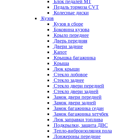
Блок педалей МТ
Педаль тормоза CVT
Колесные диски
Кузов
Кузов в сборе
Боковина кузова
Крыло переднее
Дверь передняя
Двери задние
Капот
Крышка багажника
Крыша
Люк крыши
Стекло лобовое
Стекло заднее
Стекло двери передней
Стекло двери задней
Замок двери передней
Замок двери задней
Замок багажника седан
Замок багажника хетчбек
Люк заправки топлива
Подкрылки, защита ДВС
Тепло-виброизоляция пола
Лонжероны передние