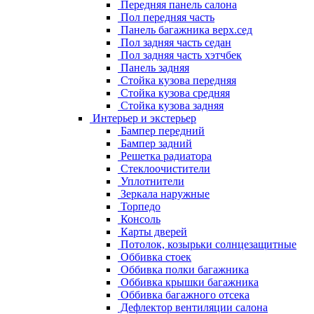
Передняя панель салона
Пол передняя часть
Панель багажника верх.сед
Пол задняя часть седан
Пол задняя часть хэтчбек
Панель задняя
Стойка кузова передняя
Стойка кузова средняя
Стойка кузова задняя
Интерьер и экстерьер
Бампер передний
Бампер задний
Решетка радиатора
Стеклоочистители
Уплотнители
Зеркала наружные
Торпедо
Консоль
Карты дверей
Потолок, козырьки солнцезащитные
Оббивка стоек
Оббивка полки багажника
Оббивка крышки багажника
Оббивка багажного отсека
Дефлектор вентиляции салона