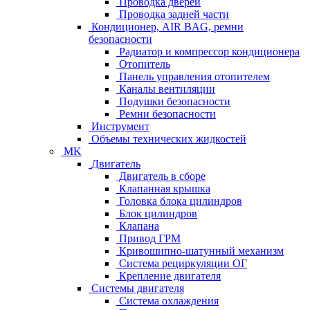
Проводка дверей
Проводка задней части
Кондиционер, AIR BAG, ремни
безопасности
Радиатор и компрессор кондиционера
Отопитель
Панель управления отопителем
Каналы вентиляции
Подушки безопасности
Ремни безопасности
Инструмент
Объемы технических жидкостей
MK
Двигатель
Двигатель в сборе
Клапанная крышка
Головка блока цилиндров
Блок цилиндров
Клапана
Привод ГРМ
Кривошипно-шатунный механизм
Система рециркуляции ОГ
Крепление двигателя
Системы двигателя
Система охлаждения