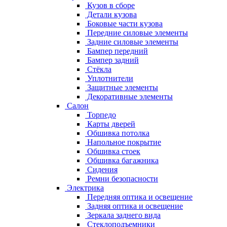
Кузов в сборе
Детали кузова
Боковые части кузова
Передние силовые элементы
Задние силовые элементы
Бампер передний
Бампер задний
Стёкла
Уплотнители
Защитные элементы
Декоративные элементы
Салон
Торпедо
Карты дверей
Обшивка потолка
Напольное покрытие
Обшивка стоек
Обшивка багажника
Сидения
Ремни безопасности
Электрика
Передняя оптика и освещение
Задняя оптика и освещение
Зеркала заднего вида
Стеклоподъемники