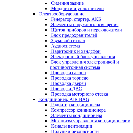
Сидения задние
Молдниги и уплотнители
Электрооборудование
Генератор, стартер, АКБ
Элементы наружного освещения
Щиток приборов и переключатели
Блок предохранителей
Звуковой сигнал
Аудиосистема
Парктроник и хэндсфри
Электронный блок управления
Блок управления электроникой и
противоугонная система
Проводка салона
Проводка торпедо
Проводка дверей
Проводка ДВС
Проводка моторного отсека
Кондиционер, AIR BAG
Радиатор кондиционера
Компрессор кондиционера
Элементы кондиционера
Механизм управления кондиционером
Каналы вентиляции
Подушки безопасности