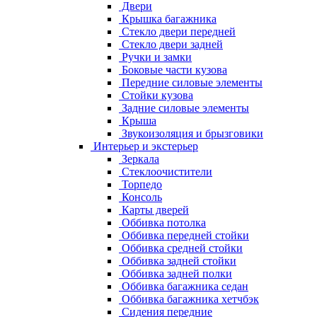
Двери
Крышка багажника
Стекло двери передней
Стекло двери задней
Ручки и замки
Боковые части кузова
Передние силовые элементы
Стойки кузова
Задние силовые элементы
Крыша
Звукоизоляция и брызговики
Интерьер и экстерьер
Зеркала
Стеклоочистители
Торпедо
Консоль
Карты дверей
Оббивка потолка
Оббивка передней стойки
Оббивка средней стойки
Оббивка задней стойки
Оббивка задней полки
Оббивка багажника седан
Оббивка багажника хетчбэк
Сидения передние