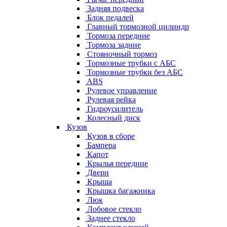
Задняя подвеска
Блок педалей
Главный тормозной цилиндр
Тормоза передние
Тормоза задние
Стояночный тормоз
Тормозные трубки с АБС
Тормозные трубки без АБС
ABS
Рулевое управление
Рулевая рейка
Гидроусилитель
Колесный диск
Кузов
Кузов в сборе
Бампера
Капот
Крылья передние
Двери
Крыша
Крышка багажника
Люк
Лобовое стекло
Заднее стекло