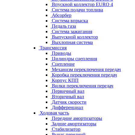
Впускной коллектор EURO 4
Система подачи топлива
Абсорбер
Система впрыска
Педаль газа
Система зажигания
Выпускной коллектор
Выхлопная система
Трансмиссия
Приводы
Цилиндры сцепления
Сцепление
Механизм переключения передач
Коробка переключения передач
Корпус КПП
Вилки переключения передач
Первичный вал
Вторичный вал
Датчик скорости
Дифференциал
Ходовая часть
Передние амортизаторы
Задние амортизаторы
Стабилизатор
Рычаг передний