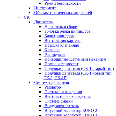
Ремни безопасности
Инструмент
Объемы технических жидкостей
CK
Двигатель
Двигатель в сборе
Головка блока цилиндров
Блок цилиндров
Вентиляция картера
Крышка клапанная
Клапана
Распредвал
Кривошипно-шатунный механизм
Помпа и термостат
Подушки двигателя (СК-1 старый тип)
Подушки двигателя (СК-1 новый тип,
СК-2, СК-1F)
Системы двигателя
Радиатор
Система охлаждения
Вентиляторы охлаждения
Система смазки
Воздухоочиститель
Впускной коллектор EURO 2
Впускной коллектор EURO 3