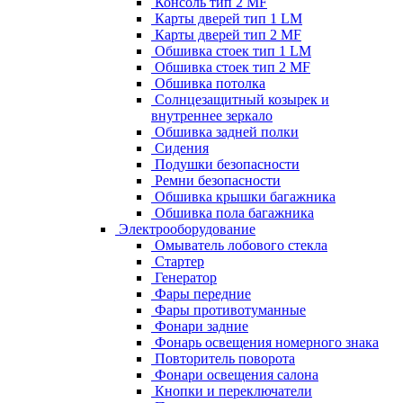
Консоль тип 2 MF
Карты дверей тип 1 LM
Карты дверей тип 2 MF
Обшивка стоек тип 1 LM
Обшивка стоек тип 2 MF
Обшивка потолка
Солнцезащитный козырек и
внутреннее зеркало
Обшивка задней полки
Сидения
Подушки безопасности
Ремни безопасности
Обшивка крышки багажника
Обшивка пола багажника
Электрооборудование
Омыватель лобового стекла
Стартер
Генератор
Фары передние
Фары противотуманные
Фонари задние
Фонарь освещения номерного знака
Повторитель поворота
Фонари освещения салона
Кнопки и переключатели