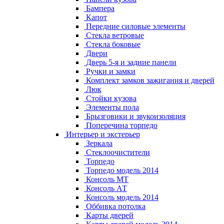
Бампера
Капот
Передние силовые элементы
Стекла ветровые
Стекла боковые
Двери
Дверь 5-я и задние панели
Ручки и замки
Комплект замков зажигания и дверей
Люк
Стойки кузова
Элементы пола
Брызговики и звукоизоляция
Поперечина торпедо
Интерьер и экстерьер
Зеркала
Стеклоочистители
Торпедо
Торпедо модель 2014
Консоль МТ
Консоль АТ
Консоль модель 2014
Оббивка потолка
Карты дверей