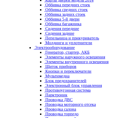
Карты дверей модель 2014
Оббивка передних стоек
Оббивка средних стоек
Оббивка задних стоек
Оббивка 5-й двери
Оббивка багажника
Сидения передние
Сидения задние
Пепельница и прикуриватель
Молдинги и уплотнители
Электрооборудование
Генератор, стартер, АКБ
Элементы наружного освещения
Элементы внутренного освещения
Щиток приборов
Кнопки и переключатели
Мультимедиа
Блок предохранителей
Электронный блок управления
Противоугонная система
Парктроник
Проводка ДВС
Проводка моторного отсека
Проводка салона
Проводка торпедо