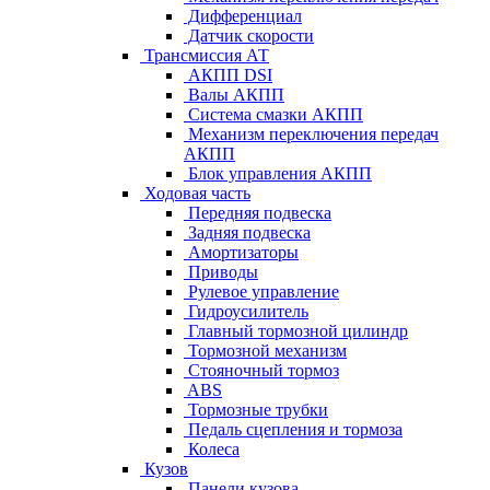
Дифференциал
Датчик скорости
Трансмиссия АТ
АКПП DSI
Валы АКПП
Система смазки АКПП
Механизм переключения передач
АКПП
Блок управления АКПП
Ходовая часть
Передняя подвеска
Задняя подвеска
Амортизаторы
Приводы
Рулевое управление
Гидроусилитель
Главный тормозной цилиндр
Тормозной механизм
Стояночный тормоз
ABS
Тормозные трубки
Педаль сцепления и тормоза
Колеса
Кузов
Панели кузова