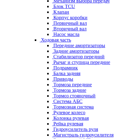
Механизм выбора передач
Блок TCU
Клапан
Корпус коробки
Первичный вал
Вторичный вал
Насос масла
Ходовая часть
Передние амортизаторы
Задние амортизаторы
Стабилизатор передний
Рычаг и ступица передние
Подрамник
Балка задняя
Приводы
Тормоза передние
Тормоза задние
Тормоз стояночный
Система АБС
Тормозная система
Рулевое колесо
Колонка рулевая
Рейка рулевая
Гидроусилитель руля
Магистраль гидроусилителя