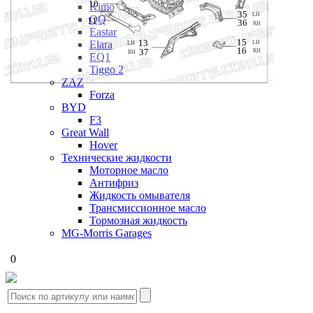
10
Kimo
35
LH 
QQ
11
36
RH
Eastar
15
13
LH 
Elara
LH 
16
37
RH
RH
EQ1
Tiggo 2
ZAZ
Forza
BYD
F3
Great Wall
Hover
Технические жидкости
Моторное масло
Антифриз
Жидкость омывателя
Трансмиссионное масло
Тормозная жидкость
MG-Morris Garages
0