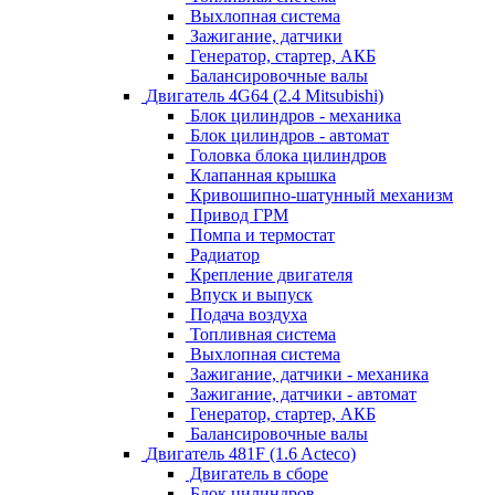
Выхлопная система
Зажигание, датчики
Генератор, стартер, АКБ
Балансировочные валы
Двигатель 4G64 (2.4 Mitsubishi)
Блок цилиндров - механика
Блок цилиндров - автомат
Головка блока цилиндров
Клапанная крышка
Кривошипно-шатунный механизм
Привод ГРМ
Помпа и термостат
Радиатор
Крепление двигателя
Впуск и выпуск
Подача воздуха
Топливная система
Выхлопная система
Зажигание, датчики - механика
Зажигание, датчики - автомат
Генератор, стартер, АКБ
Балансировочные валы
Двигатель 481F (1.6 Acteco)
Двигатель в сборе
Блок цилиндров