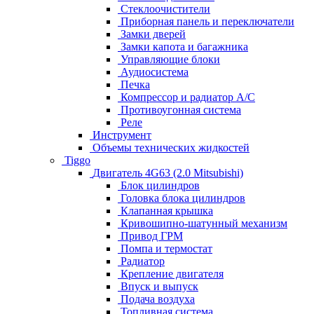
Стеклоочистители
Приборная панель и переключатели
Замки дверей
Замки капота и багажника
Управляющие блоки
Аудиосистема
Печка
Компрессор и радиатор А/C
Противоугонная система
Реле
Инструмент
Объемы технических жидкостей
Tiggo
Двигатель 4G63 (2.0 Mitsubishi)
Блок цилиндров
Головка блока цилиндров
Клапанная крышка
Кривошипно-шатунный механизм
Привод ГРМ
Помпа и термостат
Радиатор
Крепление двигателя
Впуск и выпуск
Подача воздуха
Топливная система