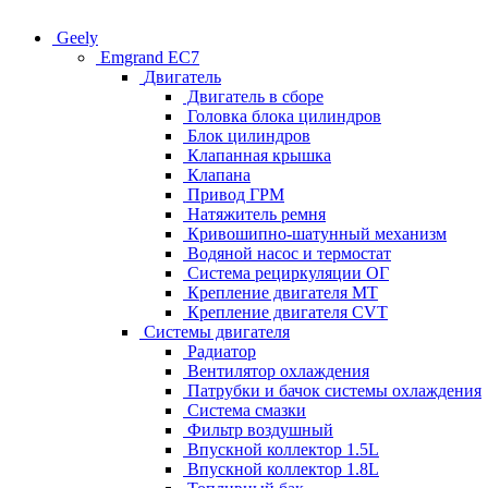
Geely
Emgrand EC7
Двигатель
Двигатель в сборе
Головка блока цилиндров
Блок цилиндров
Клапанная крышка
Клапана
Привод ГРМ
Натяжитель ремня
Кривошипно-шатунный механизм
Водяной насос и термостат
Система рециркуляции ОГ
Крепление двигателя MT
Крепление двигателя CVT
Системы двигателя
Радиатор
Вентилятор охлаждения
Патрубки и бачок системы охлаждения
Система смазки
Фильтр воздушный
Впускной коллектор 1.5L
Впускной коллектор 1.8L