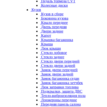
Педаль тормоза CVT
Колесные диски
Кузов
Кузов в сборе
Боковина кузова
Крыло переднее
Дверь передняя
Двери задние
Капот
Крышка багажника
Крыша
Люк крыши
Стекло лобовое
Стекло заднее
Стекло двери передней
Стекло двери задней
Замок двери передней
Замок двери задней
Замок багажника седан
Замок багажника хетчбек
Люк заправки топлива
Подкрылки, защита ДВС
Тепло-виброизоляция пола
Лонжероны передние
Передняя панель салона