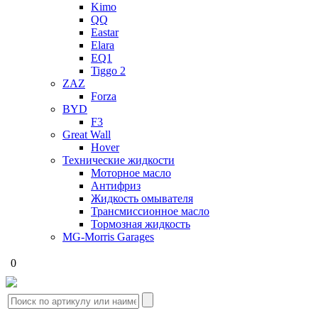
Kimo
QQ
Eastar
Elara
EQ1
Tiggo 2
ZAZ
Forza
BYD
F3
Great Wall
Hover
Технические жидкости
Моторное масло
Антифриз
Жидкость омывателя
Трансмиссионное масло
Тормозная жидкость
MG-Morris Garages
0