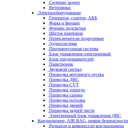
Сидение заднее
Ветровики
Электрооборудование
Генератор, стартер, АКБ
Фары и фонари
Фонари подсветки
Щиток приборов
Переключатели подрулевые
Аудиосистема
Противоугонная система
Блок управления электроникой
Блок предохранителей
Парктроник
Звуковой сигнал
Проводка моторного отсека
Проводка ДВС
Проводка CVT
Проводка торпедо
Проводка салона
Проводка потолка
Проводка дверей
Проводка задней части
Электронный блок управления ДВС
Кондиционер, AIR BAG, ремни безопасности
Радиатор и компрессор кондиционера