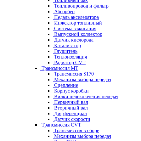
Топливный бак
Топливопровод и фильтр
Абсорбер
Педаль акселератора
Инжектор топливный
Система зажигания
Выпускной коллектор
Датчик кислорода
Катализатор
Глушитель
Теплоизоляция
Радиатор CVT
Трансмиссия MT
Трансмиссия S170
Механизм выбора передач
Сцепление
Корпус коробки
Вилки переключения передач
Первичный вал
Вторичный вал
Дифференциал
Датчик скорости
Трансмиссия CVT
Трансмиссия в сборе
Механизм выбора передач