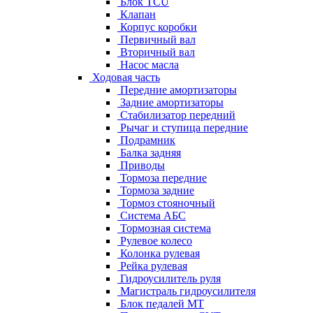
Блок TCU
Клапан
Корпус коробки
Первичный вал
Вторичный вал
Насос масла
Ходовая часть
Передние амортизаторы
Задние амортизаторы
Стабилизатор передний
Рычаг и ступица передние
Подрамник
Балка задняя
Приводы
Тормоза передние
Тормоза задние
Тормоз стояночный
Система АБС
Тормозная система
Рулевое колесо
Колонка рулевая
Рейка рулевая
Гидроусилитель руля
Магистраль гидроусилителя
Блок педалей МТ