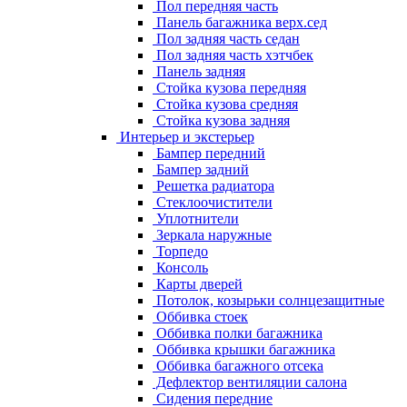
Пол передняя часть
Панель багажника верх.сед
Пол задняя часть седан
Пол задняя часть хэтчбек
Панель задняя
Стойка кузова передняя
Стойка кузова средняя
Стойка кузова задняя
Интерьер и экстерьер
Бампер передний
Бампер задний
Решетка радиатора
Стеклоочистители
Уплотнители
Зеркала наружные
Торпедо
Консоль
Карты дверей
Потолок, козырьки солнцезащитные
Оббивка стоек
Оббивка полки багажника
Оббивка крышки багажника
Оббивка багажного отсека
Дефлектор вентиляции салона
Сидения передние