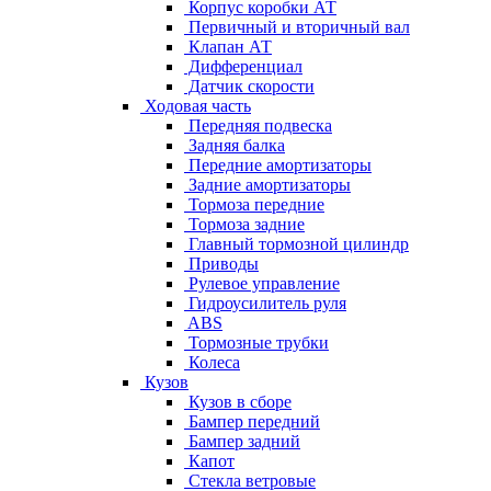
Корпус коробки АТ
Первичный и вторичный вал
Клапан АТ
Дифференциал
Датчик скорости
Ходовая часть
Передняя подвеска
Задняя балка
Передние амортизаторы
Задние амортизаторы
Тормоза передние
Тормоза задние
Главный тормозной цилиндр
Приводы
Рулевое управление
Гидроусилитель руля
ABS
Тормозные трубки
Колеса
Кузов
Кузов в сборе
Бампер передний
Бампер задний
Капот
Стекла ветровые