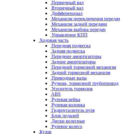
Первичный вал
Вторичный вал
Дифференциал
Механизм переключения передач
Механизм задней передачи
Механизм выбора передач
Управление КПП
Ходовая часть
Передняя подвеска
Задняя подвеска
Передние амортизаторы
Задние амортизаторы
Передний тормозной механизм
Задний тормозной механизм
Приводные валы
Ручник, тормозной трубопровод
Усилитель тормозов
ABS
Рулевая рейка
Рулевая колонка
Гидроусилитель руля
Блок педалей
Диски колесные
Рулевое колесо
Кузов