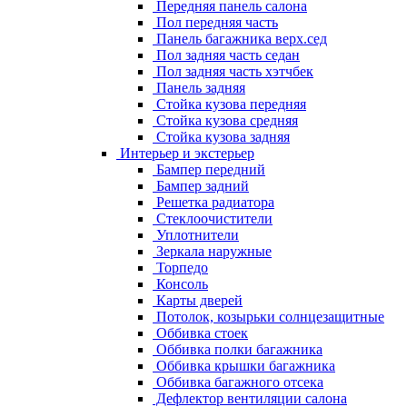
Передняя панель салона
Пол передняя часть
Панель багажника верх.сед
Пол задняя часть седан
Пол задняя часть хэтчбек
Панель задняя
Стойка кузова передняя
Стойка кузова средняя
Стойка кузова задняя
Интерьер и экстерьер
Бампер передний
Бампер задний
Решетка радиатора
Стеклоочистители
Уплотнители
Зеркала наружные
Торпедо
Консоль
Карты дверей
Потолок, козырьки солнцезащитные
Оббивка стоек
Оббивка полки багажника
Оббивка крышки багажника
Оббивка багажного отсека
Дефлектор вентиляции салона