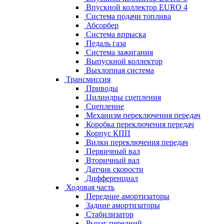
Впускной коллектор EURO 4
Система подачи топлива
Абсорбер
Система впрыска
Педаль газа
Система зажигания
Выпускной коллектор
Выхлопная система
Трансмиссия
Приводы
Цилиндры сцепления
Сцепление
Механизм переключения передач
Коробка переключения передач
Корпус КПП
Вилки переключения передач
Первичный вал
Вторичный вал
Датчик скорости
Дифференциал
Ходовая часть
Передние амортизаторы
Задние амортизаторы
Стабилизатор
Рычаг передний