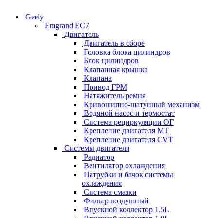
Geely
Emgrand EC7
Двигатель
Двигатель в сборе
Головка блока цилиндров
Блок цилиндров
Клапанная крышка
Клапана
Привод ГРМ
Натяжитель ремня
Кривошипно-шатунный механизм
Водяной насос и термостат
Система рециркуляции ОГ
Крепление двигателя MT
Крепление двигателя CVT
Системы двигателя
Радиатор
Вентилятор охлаждения
Патрубки и бачок системы
охлаждения
Система смазки
Фильтр воздушный
Впускной коллектор 1.5L