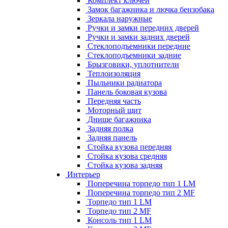
Комплект ключей
Замок багажника и лючка бензобака
Зеркала наружные
Ручки и замки передних дверей
Ручки и замки задних дверей
Стеклоподъемники передние
Стеклоподъемники задние
Брызговики, уплотнители
Теплоизоляция
Пыльники радиатора
Панель боковая кузова
Передняя часть
Моторный щит
Днище багажника
Задняя полка
Задняя панель
Стойка кузова передняя
Стойка кузова средняя
Стойка кузова задняя
Интерьер
Поперечина торпедо тип 1 LM
Поперечина торпедо тип 2 MF
Торпедо тип 1 LM
Торпедо тип 2 MF
Консоль тип 1 LM