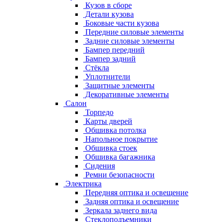
Кузов в сборе
Детали кузова
Боковые части кузова
Передние силовые элементы
Задние силовые элементы
Бампер передний
Бампер задний
Стёкла
Уплотнители
Защитные элементы
Декоративные элементы
Салон
Торпедо
Карты дверей
Обшивка потолка
Напольное покрытие
Обшивка стоек
Обшивка багажника
Сидения
Ремни безопасности
Электрика
Передняя оптика и освещение
Задняя оптика и освещение
Зеркала заднего вида
Стеклоподъемники