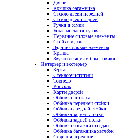
Двери
Крышка багажника
Стекло двери передней
Стекло двери задней
Ручки и замки
Боковые части кузова
Передние силовые элементы
Стойки кузова
Задние силовые элементы
Крыша
Звукоизоляция и брызговики
Интерьер и экстерьер
Зеркала
Стеклоочистители
Торпедо
Консоль
Карты дверей
Оббивка потолка
Оббивка передней стойки
Оббивка средней стойки
Оббивка задней стойки
Оббивка задней полки
Оббивка багажника седан
Оббивка багажника хетчбэк
Сидения передние