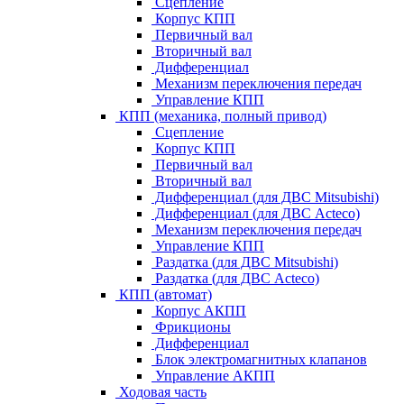
Сцепление
Корпус КПП
Первичный вал
Вторичный вал
Дифференциал
Механизм переключения передач
Управление КПП
КПП (механика, полный привод)
Сцепление
Корпус КПП
Первичный вал
Вторичный вал
Дифференциал (для ДВС Mitsubishi)
Дифференциал (для ДВС Acteco)
Механизм переключения передач
Управление КПП
Раздатка (для ДВС Mitsubishi)
Раздатка (для ДВС Acteco)
КПП (автомат)
Корпус АКПП
Фрикционы
Дифференциал
Блок электромагнитных клапанов
Управление АКПП
Ходовая часть