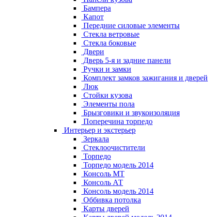
Бампера
Капот
Передние силовые элементы
Стекла ветровые
Стекла боковые
Двери
Дверь 5-я и задние панели
Ручки и замки
Комплект замков зажигания и дверей
Люк
Стойки кузова
Элементы пола
Брызговики и звукоизоляция
Поперечина торпедо
Интерьер и экстерьер
Зеркала
Стеклоочистители
Торпедо
Торпедо модель 2014
Консоль МТ
Консоль АТ
Консоль модель 2014
Оббивка потолка
Карты дверей