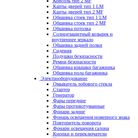
Консоль тип 2 MF
Карты дверей тип 1 LM
Карты дверей тип 2 MF
Обшивка стоек тип 1 LM
Обшивка стоек тип 2 MF
Обшивка потолка
Солнцезащитный козырек и
внутреннее зеркало
Обшивка задней полки
Сидения
Подушки безопасности
Ремни безопасности
Обшивка крышки багажника
Обшивка пола багажника
Электрооборудование
Омыватель лобового стекла
Стартер
Генератор
Фары передние
Фары противотуманные
Фонари задние
Фонарь освещения номерного знака
Повторитель поворота
Фонари освещения салона
Кнопки и переключатели