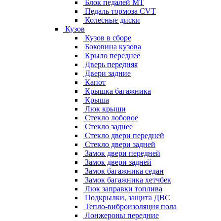
Блок педалей МТ
Педаль тормоза CVT
Колесные диски
Кузов
Кузов в сборе
Боковина кузова
Крыло переднее
Дверь передняя
Двери задние
Капот
Крышка багажника
Крыша
Люк крыши
Стекло лобовое
Стекло заднее
Стекло двери передней
Стекло двери задней
Замок двери передней
Замок двери задней
Замок багажника седан
Замок багажника хетчбек
Люк заправки топлива
Подкрылки, защита ДВС
Тепло-виброизоляция пола
Лонжероны передние