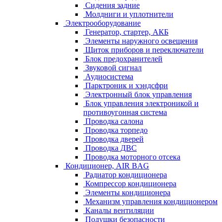
Сидения задние
Молдниги и уплотнители
Электрооборудование
Генератор, стартер, АКБ
Элементы наружного освещения
Щиток приборов и переключатели
Блок предохранителей
Звуковой сигнал
Аудиосистема
Парктроник и хэндсфри
Электронный блок управления
Блок управления электроникой и
противоугонная система
Проводка салона
Проводка торпедо
Проводка дверей
Проводка ДВС
Проводка моторного отсека
Кондиционер, AIR BAG
Радиатор кондиционера
Компрессор кондиционера
Элементы кондиционера
Механизм управления кондиционером
Каналы вентиляции
Подушки безопасности