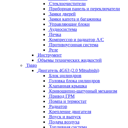
Стеклоочистители
Приборная панель и переключатели
Замки дверей
Замки капота и багажника
Управляющие блоки
Аудиосистема
Печка
Компрессор и радиатор А/C
Противоугонная система
Реле
Инструмент
Объемы технических жидкостей
Tiggo
Двигатель 4G63 (2.0 Mitsubishi)
Блок цилиндров
Головка блока цилиндров
Клапанная крышка
Кривошипно-шатунный механизм
Привод ГРМ
Помпа и термостат
Радиатор
Крепление двигателя
Впуск и выпуск
Подача воздуха
Топливная система