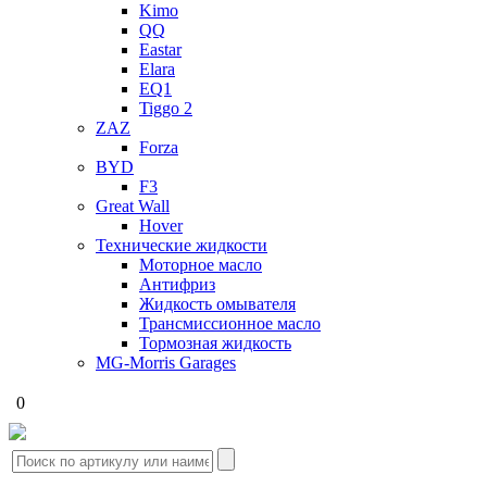
Kimo
QQ
Eastar
Elara
EQ1
Tiggo 2
ZAZ
Forza
BYD
F3
Great Wall
Hover
Технические жидкости
Моторное масло
Антифриз
Жидкость омывателя
Трансмиссионное масло
Тормозная жидкость
MG-Morris Garages
0