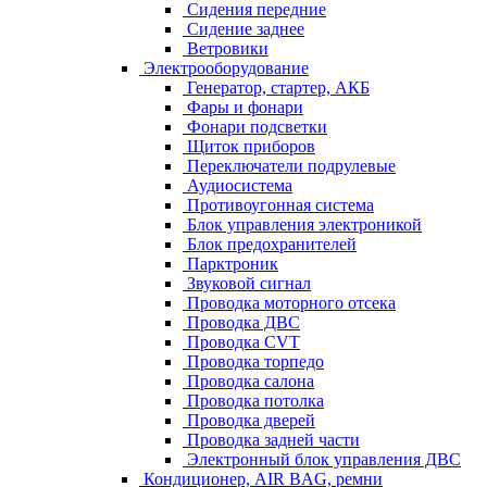
Сидения передние
Сидение заднее
Ветровики
Электрооборудование
Генератор, стартер, АКБ
Фары и фонари
Фонари подсветки
Щиток приборов
Переключатели подрулевые
Аудиосистема
Противоугонная система
Блок управления электроникой
Блок предохранителей
Парктроник
Звуковой сигнал
Проводка моторного отсека
Проводка ДВС
Проводка CVT
Проводка торпедо
Проводка салона
Проводка потолка
Проводка дверей
Проводка задней части
Электронный блок управления ДВС
Кондиционер, AIR BAG, ремни