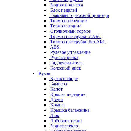
Задняя подвеска
Блок педалей
Главный тормозной цилиндр
Тормоза передние
Тормоза задние
Стояночный тормоз
Тормозные трубки с АБС
Тормозные трубки без АБС
ABS
Рулевое управление
Рулевая рейка
Гидроусилитель
Колесный диск
Кузов
Кузов в сборе
Бампера
Капот
Крылья передние
Двери
Крыша
Крышка багажника
Люк
Лобовое стекло
Заднее стекло