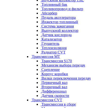
Впускной коллектор 1.8L
Топливный бак
Топливопровод и фильтр
Абсорбер
Педаль акселератора
Инжектор топливный
Система зажигания
Выпускной коллектор
Датчик кислорода
Катализатор
Глушитель
Теплоизоляция
Радиатор CVT
Трансмиссия MT
Трансмиссия S170
Механизм выбора передач
Сцепление
Корпус коробки
Вилки переключения передач
Первичный вал
Вторичный вал
Дифференциал
Датчик скорости
Трансмиссия CVT
Трансмиссия в сборе