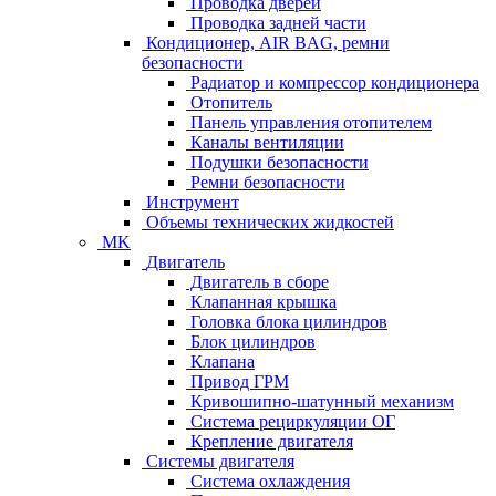
Проводка дверей
Проводка задней части
Кондиционер, AIR BAG, ремни
безопасности
Радиатор и компрессор кондиционера
Отопитель
Панель управления отопителем
Каналы вентиляции
Подушки безопасности
Ремни безопасности
Инструмент
Объемы технических жидкостей
MK
Двигатель
Двигатель в сборе
Клапанная крышка
Головка блока цилиндров
Блок цилиндров
Клапана
Привод ГРМ
Кривошипно-шатунный механизм
Система рециркуляции ОГ
Крепление двигателя
Системы двигателя
Система охлаждения