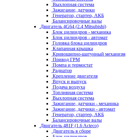
Выхлопная система
Зажигание, датчики
Генератор, стартер, АКБ
Балансировочные валы
Двигатель 4G64 (2.4 Mitsubishi)
Блок цилиндров - механика
Блок цилиндров - автомат
Головка блока цилиндров
Клапанная крышка
Кривошипно-шатунный механизм
Привод ГРМ
Помпа и термостат
Радиатор
Крепление двигателя
Впуск и выпуск
Подача воздуха
Топливная система
Выхлопная система
Зажигание, датчики - механика
Зажигание, датчики - автомат
Генератор, стартер, АКБ
Балансировочные валы
Двигатель 481F (1.6 Acteco)
Двигатель в сборе
Блок цилиндров