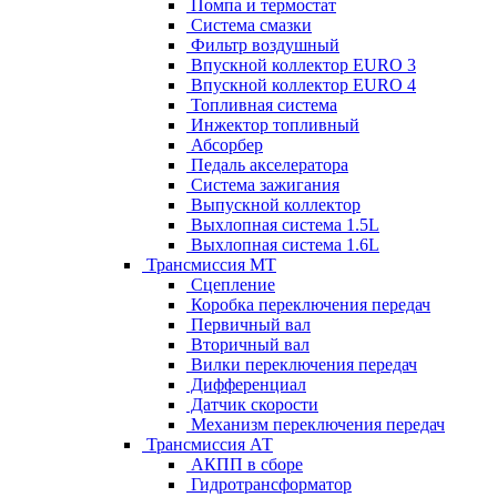
Помпа и термостат
Система смазки
Фильтр воздушный
Впускной коллектор EURO 3
Впускной коллектор EURO 4
Топливная система
Инжектор топливный
Абсорбер
Педаль акселератора
Система зажигания
Выпускной коллектор
Выхлопная система 1.5L
Выхлопная система 1.6L
Трансмиссия МТ
Сцепление
Коробка переключения передач
Первичный вал
Вторичный вал
Вилки переключения передач
Дифференциал
Датчик скорости
Механизм переключения передач
Трансмиссия АТ
АКПП в сборе
Гидротрансформатор