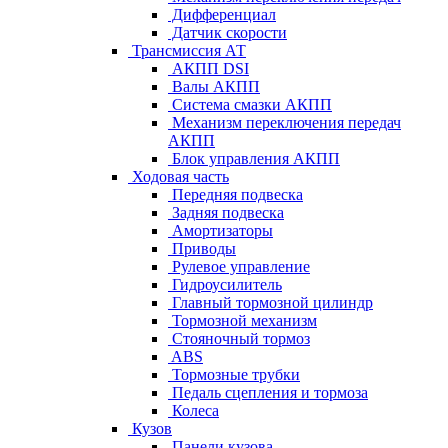
Дифференциал
Датчик скорости
Трансмиссия АТ
АКПП DSI
Валы АКПП
Система смазки АКПП
Механизм переключения передач
АКПП
Блок управления АКПП
Ходовая часть
Передняя подвеска
Задняя подвеска
Амортизаторы
Приводы
Рулевое управление
Гидроусилитель
Главный тормозной цилиндр
Тормозной механизм
Стояночный тормоз
ABS
Тормозные трубки
Педаль сцепления и тормоза
Колеса
Кузов
Панели кузова