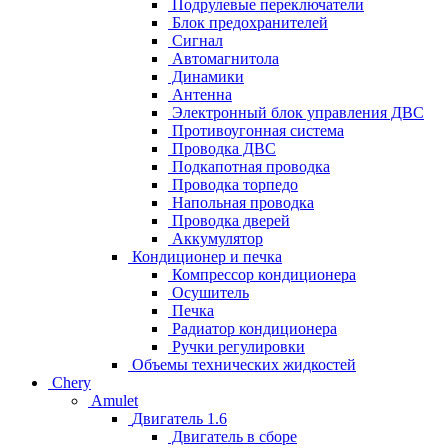
Подрулевые переключатели
Блок предохранителей
Сигнал
Автомагнитола
Динамики
Антенна
Электронный блок управления ДВС
Противоугонная система
Проводка ДВС
Подкапотная проводка
Проводка торпедо
Напольная проводка
Проводка дверей
Аккумулятор
Кондиционер и печка
Компрессор кондиционера
Осушитель
Печка
Радиатор кондиционера
Ручки регулировки
Объемы технических жидкостей
Chery
Amulet
Двигатель 1.6
Двигатель в сборе