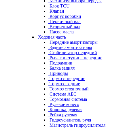
Механизм выбора передач
Блок TCU
Клапан
Корпус коробки
Первичный вал
Вторичный вал
Насос масла
Ходовая часть
Передние амортизаторы
Задние амортизаторы
Стабилизатор передний
Рычаг и ступица передние
Подрамник
Балка задняя
Приводы
Тормоза передние
Тормоза задние
Тормоз стояночный
Система АБС
Тормозная система
Рулевое колесо
Колонка рулевая
Рейка рулевая
Гидроусилитель руля
Магистраль гидроусилителя