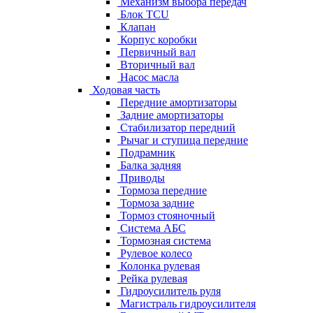
Механизм выбора передач
Блок TCU
Клапан
Корпус коробки
Первичный вал
Вторичный вал
Насос масла
Ходовая часть
Передние амортизаторы
Задние амортизаторы
Стабилизатор передний
Рычаг и ступица передние
Подрамник
Балка задняя
Приводы
Тормоза передние
Тормоза задние
Тормоз стояночный
Система АБС
Тормозная система
Рулевое колесо
Колонка рулевая
Рейка рулевая
Гидроусилитель руля
Магистраль гидроусилителя