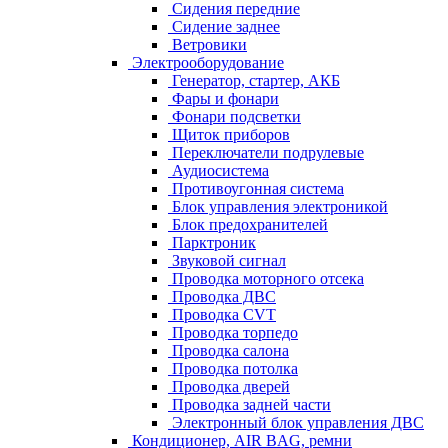
Сидения передние
Сидение заднее
Ветровики
Электрооборудование
Генератор, стартер, АКБ
Фары и фонари
Фонари подсветки
Щиток приборов
Переключатели подрулевые
Аудиосистема
Противоугонная система
Блок управления электроникой
Блок предохранителей
Парктроник
Звуковой сигнал
Проводка моторного отсека
Проводка ДВС
Проводка CVT
Проводка торпедо
Проводка салона
Проводка потолка
Проводка дверей
Проводка задней части
Электронный блок управления ДВС
Кондиционер, AIR BAG, ремни