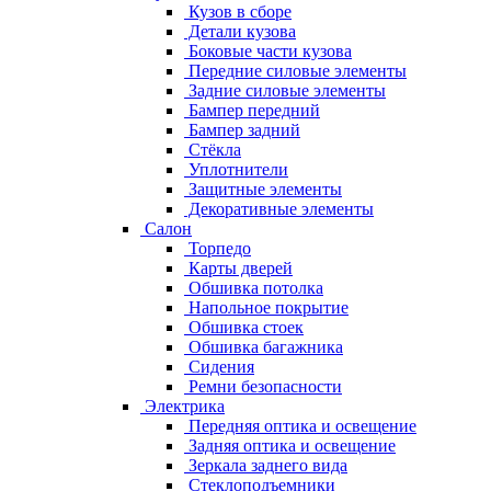
Кузов в сборе
Детали кузова
Боковые части кузова
Передние силовые элементы
Задние силовые элементы
Бампер передний
Бампер задний
Стёкла
Уплотнители
Защитные элементы
Декоративные элементы
Салон
Торпедо
Карты дверей
Обшивка потолка
Напольное покрытие
Обшивка стоек
Обшивка багажника
Сидения
Ремни безопасности
Электрика
Передняя оптика и освещение
Задняя оптика и освещение
Зеркала заднего вида
Стеклоподъемники