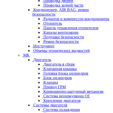
Проводка дверей
Проводка задней части
Кондиционер, AIR BAG, ремни
безопасности
Радиатор и компрессор кондиционера
Отопитель
Панель управления отопителем
Каналы вентиляции
Подушки безопасности
Ремни безопасности
Инструмент
Объемы технических жидкостей
MK
Двигатель
Двигатель в сборе
Клапанная крышка
Головка блока цилиндров
Блок цилиндров
Клапана
Привод ГРМ
Кривошипно-шатунный механизм
Система рециркуляции ОГ
Крепление двигателя
Системы двигателя
Система охлаждения