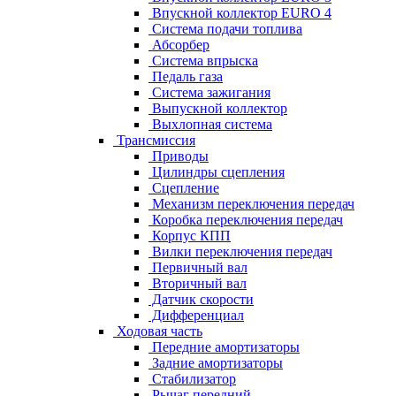
Впускной коллектор EURO 4
Система подачи топлива
Абсорбер
Система впрыска
Педаль газа
Система зажигания
Выпускной коллектор
Выхлопная система
Трансмиссия
Приводы
Цилиндры сцепления
Сцепление
Механизм переключения передач
Коробка переключения передач
Корпус КПП
Вилки переключения передач
Первичный вал
Вторичный вал
Датчик скорости
Дифференциал
Ходовая часть
Передние амортизаторы
Задние амортизаторы
Стабилизатор
Рычаг передний