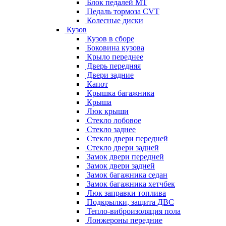
Блок педалей МТ
Педаль тормоза CVT
Колесные диски
Кузов
Кузов в сборе
Боковина кузова
Крыло переднее
Дверь передняя
Двери задние
Капот
Крышка багажника
Крыша
Люк крыши
Стекло лобовое
Стекло заднее
Стекло двери передней
Стекло двери задней
Замок двери передней
Замок двери задней
Замок багажника седан
Замок багажника хетчбек
Люк заправки топлива
Подкрылки, защита ДВС
Тепло-виброизоляция пола
Лонжероны передние