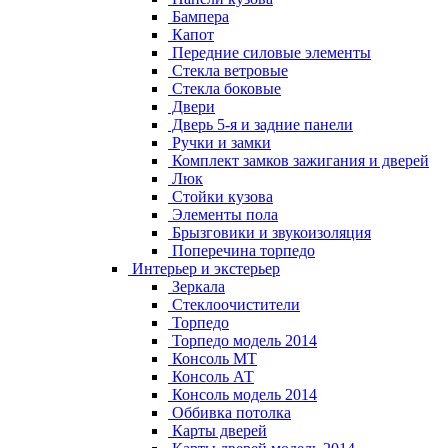
Бампера
Капот
Передние силовые элементы
Стекла ветровые
Стекла боковые
Двери
Дверь 5-я и задние панели
Ручки и замки
Комплект замков зажигания и дверей
Люк
Стойки кузова
Элементы пола
Брызговики и звукоизоляция
Поперечина торпедо
Интерьер и экстерьер
Зеркала
Стеклоочистители
Торпедо
Торпедо модель 2014
Консоль МТ
Консоль АТ
Консоль модель 2014
Оббивка потолка
Карты дверей