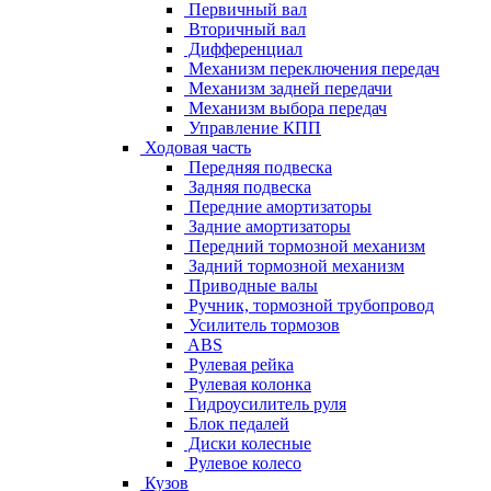
Первичный вал
Вторичный вал
Дифференциал
Механизм переключения передач
Механизм задней передачи
Механизм выбора передач
Управление КПП
Ходовая часть
Передняя подвеска
Задняя подвеска
Передние амортизаторы
Задние амортизаторы
Передний тормозной механизм
Задний тормозной механизм
Приводные валы
Ручник, тормозной трубопровод
Усилитель тормозов
ABS
Рулевая рейка
Рулевая колонка
Гидроусилитель руля
Блок педалей
Диски колесные
Рулевое колесо
Кузов