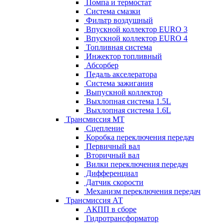
Помпа и термостат
Система смазки
Фильтр воздушный
Впускной коллектор EURO 3
Впускной коллектор EURO 4
Топливная система
Инжектор топливный
Абсорбер
Педаль акселератора
Система зажигания
Выпускной коллектор
Выхлопная система 1.5L
Выхлопная система 1.6L
Трансмиссия МТ
Сцепление
Коробка переключения передач
Первичный вал
Вторичный вал
Вилки переключения передач
Дифференциал
Датчик скорости
Механизм переключения передач
Трансмиссия АТ
АКПП в сборе
Гидротрансформатор