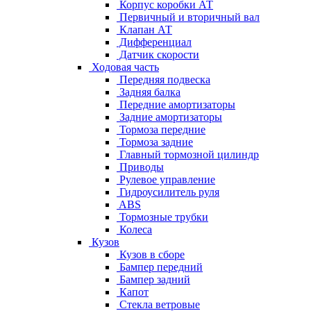
Корпус коробки АТ
Первичный и вторичный вал
Клапан АТ
Дифференциал
Датчик скорости
Ходовая часть
Передняя подвеска
Задняя балка
Передние амортизаторы
Задние амортизаторы
Тормоза передние
Тормоза задние
Главный тормозной цилиндр
Приводы
Рулевое управление
Гидроусилитель руля
ABS
Тормозные трубки
Колеса
Кузов
Кузов в сборе
Бампер передний
Бампер задний
Капот
Стекла ветровые