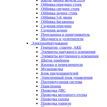
Карты дверей модель 2014
Оббивка передних стоек
Оббивка средних стоек
Оббивка задних стоек
Оббивка 5-й двери
Оббивка багажника
Сидения передние
Сидения задние
Пепельница и прикуриватель
Молдинги и уплотнители
Электрооборудование
Генератор, стартер, АКБ
Элементы наружного освещения
Элементы внутренного освещения
Щиток приборов
Кнопки и переключатели
Мультимедиа
Блок предохранителей
Электронный блок управления
Противоугонная система
Парктроник
Проводка ДВС
Проводка моторного отсека
Проводка салона
Проводка торпедо