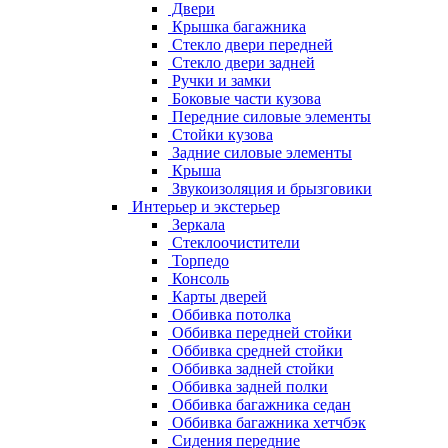
Двери
Крышка багажника
Стекло двери передней
Стекло двери задней
Ручки и замки
Боковые части кузова
Передние силовые элементы
Стойки кузова
Задние силовые элементы
Крыша
Звукоизоляция и брызговики
Интерьер и экстерьер
Зеркала
Стеклоочистители
Торпедо
Консоль
Карты дверей
Оббивка потолка
Оббивка передней стойки
Оббивка средней стойки
Оббивка задней стойки
Оббивка задней полки
Оббивка багажника седан
Оббивка багажника хетчбэк
Сидения передние