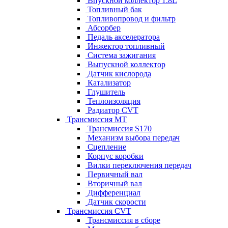
Впускной коллектор 1.8L
Топливный бак
Топливопровод и фильтр
Абсорбер
Педаль акселератора
Инжектор топливный
Система зажигания
Выпускной коллектор
Датчик кислорода
Катализатор
Глушитель
Теплоизоляция
Радиатор CVT
Трансмиссия MT
Трансмиссия S170
Механизм выбора передач
Сцепление
Корпус коробки
Вилки переключения передач
Первичный вал
Вторичный вал
Дифференциал
Датчик скорости
Трансмиссия CVT
Трансмиссия в сборе