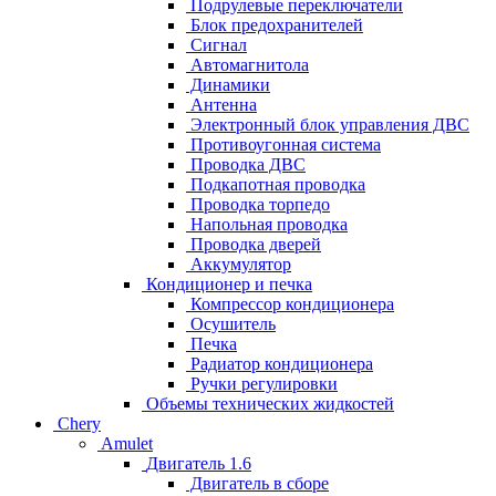
Подрулевые переключатели
Блок предохранителей
Сигнал
Автомагнитола
Динамики
Антенна
Электронный блок управления ДВС
Противоугонная система
Проводка ДВС
Подкапотная проводка
Проводка торпедо
Напольная проводка
Проводка дверей
Аккумулятор
Кондиционер и печка
Компрессор кондиционера
Осушитель
Печка
Радиатор кондиционера
Ручки регулировки
Объемы технических жидкостей
Chery
Amulet
Двигатель 1.6
Двигатель в сборе