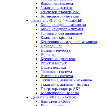
Выхлопная система
Зажигание, датчики
Генератор, стартер, АКБ
Балансировочные валы
Двигатель 4G64 (2.4 Mitsubishi)
Блок цилиндров - механика
Блок цилиндров - автомат
Головка блока цилиндров
Клапанная крышка
Кривошипно-шатунный механизм
Привод ГРМ
Помпа и термостат
Радиатор
Крепление двигателя
Впуск и выпуск
Подача воздуха
Топливная система
Выхлопная система
Зажигание, датчики - механика
Зажигание, датчики - автомат
Генератор, стартер, АКБ
Балансировочные валы
Двигатель 481F (1.6 Acteco)
Двигатель в сборе
Блок цилиндров