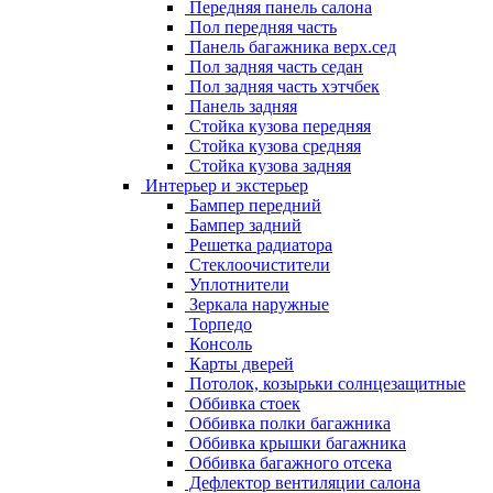
Передняя панель салона
Пол передняя часть
Панель багажника верх.сед
Пол задняя часть седан
Пол задняя часть хэтчбек
Панель задняя
Стойка кузова передняя
Стойка кузова средняя
Стойка кузова задняя
Интерьер и экстерьер
Бампер передний
Бампер задний
Решетка радиатора
Стеклоочистители
Уплотнители
Зеркала наружные
Торпедо
Консоль
Карты дверей
Потолок, козырьки солнцезащитные
Оббивка стоек
Оббивка полки багажника
Оббивка крышки багажника
Оббивка багажного отсека
Дефлектор вентиляции салона