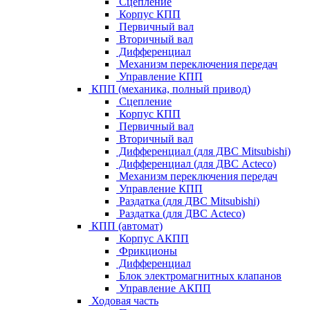
Сцепление
Корпус КПП
Первичный вал
Вторичный вал
Дифференциал
Механизм переключения передач
Управление КПП
КПП (механика, полный привод)
Сцепление
Корпус КПП
Первичный вал
Вторичный вал
Дифференциал (для ДВС Mitsubishi)
Дифференциал (для ДВС Acteco)
Механизм переключения передач
Управление КПП
Раздатка (для ДВС Mitsubishi)
Раздатка (для ДВС Acteco)
КПП (автомат)
Корпус АКПП
Фрикционы
Дифференциал
Блок электромагнитных клапанов
Управление АКПП
Ходовая часть