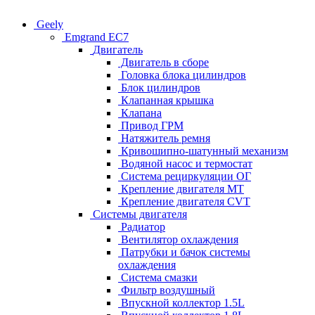
Geely
Emgrand EC7
Двигатель
Двигатель в сборе
Головка блока цилиндров
Блок цилиндров
Клапанная крышка
Клапана
Привод ГРМ
Натяжитель ремня
Кривошипно-шатунный механизм
Водяной насос и термостат
Система рециркуляции ОГ
Крепление двигателя MT
Крепление двигателя CVT
Системы двигателя
Радиатор
Вентилятор охлаждения
Патрубки и бачок системы
охлаждения
Система смазки
Фильтр воздушный
Впускной коллектор 1.5L