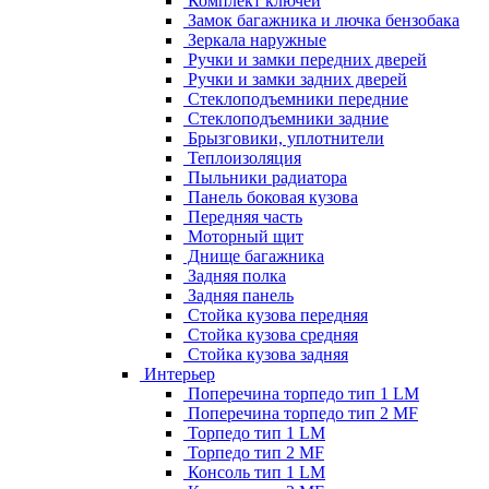
Комплект ключей
Замок багажника и лючка бензобака
Зеркала наружные
Ручки и замки передних дверей
Ручки и замки задних дверей
Стеклоподъемники передние
Стеклоподъемники задние
Брызговики, уплотнители
Теплоизоляция
Пыльники радиатора
Панель боковая кузова
Передняя часть
Моторный щит
Днище багажника
Задняя полка
Задняя панель
Стойка кузова передняя
Стойка кузова средняя
Стойка кузова задняя
Интерьер
Поперечина торпедо тип 1 LM
Поперечина торпедо тип 2 MF
Торпедо тип 1 LM
Торпедо тип 2 MF
Консоль тип 1 LM