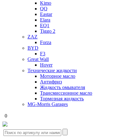
Kimo
QQ
Eastar
Elara
EQ1
Tiggo 2
ZAZ
Forza
BYD
F3
Great Wall
Hover
Технические жидкости
Моторное масло
Антифриз
Жидкость омывателя
Трансмиссионное масло
Тормозная жидкость
MG-Morris Garages
0