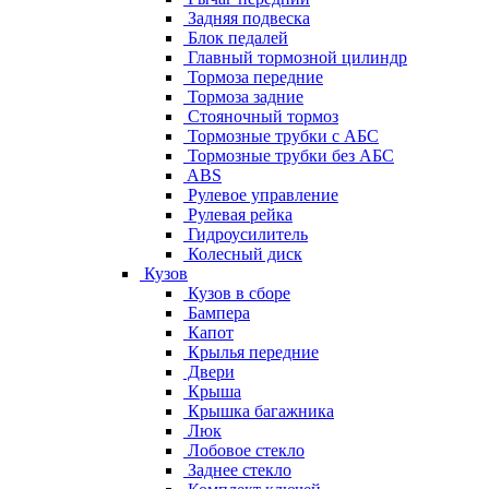
Задняя подвеска
Блок педалей
Главный тормозной цилиндр
Тормоза передние
Тормоза задние
Стояночный тормоз
Тормозные трубки с АБС
Тормозные трубки без АБС
ABS
Рулевое управление
Рулевая рейка
Гидроусилитель
Колесный диск
Кузов
Кузов в сборе
Бампера
Капот
Крылья передние
Двери
Крыша
Крышка багажника
Люк
Лобовое стекло
Заднее стекло