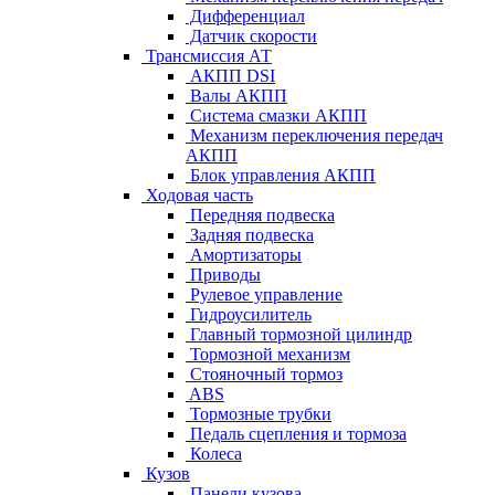
Дифференциал
Датчик скорости
Трансмиссия АТ
АКПП DSI
Валы АКПП
Система смазки АКПП
Механизм переключения передач
АКПП
Блок управления АКПП
Ходовая часть
Передняя подвеска
Задняя подвеска
Амортизаторы
Приводы
Рулевое управление
Гидроусилитель
Главный тормозной цилиндр
Тормозной механизм
Стояночный тормоз
ABS
Тормозные трубки
Педаль сцепления и тормоза
Колеса
Кузов
Панели кузова