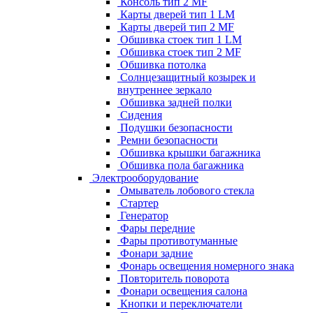
Консоль тип 2 MF
Карты дверей тип 1 LM
Карты дверей тип 2 MF
Обшивка стоек тип 1 LM
Обшивка стоек тип 2 MF
Обшивка потолка
Солнцезащитный козырек и
внутреннее зеркало
Обшивка задней полки
Сидения
Подушки безопасности
Ремни безопасности
Обшивка крышки багажника
Обшивка пола багажника
Электрооборудование
Омыватель лобового стекла
Стартер
Генератор
Фары передние
Фары противотуманные
Фонари задние
Фонарь освещения номерного знака
Повторитель поворота
Фонари освещения салона
Кнопки и переключатели