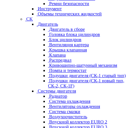
Ремни безопасности
Инструмент
Объемы технических жидкостей
CK
Двигатель
Двигатель в сборе
Головка блока цилиндров
Блок цилиндров
Вентиляция картера
Крышка клапанная
Клапана
Распредвал
Кривошипно-шатунный механизм
Помпа и термостат
Подушки двигателя (СК-1 старый тип)
Подушки двигателя (СК-1 новый тип,
СК-2, СК-1F)
Системы двигателя
Радиатор
Система охлаждения
Вентиляторы охлаждения
Система смазки
Воздухоочиститель
Впускной коллектор EURO 2
Впускной коллектор EURO 3