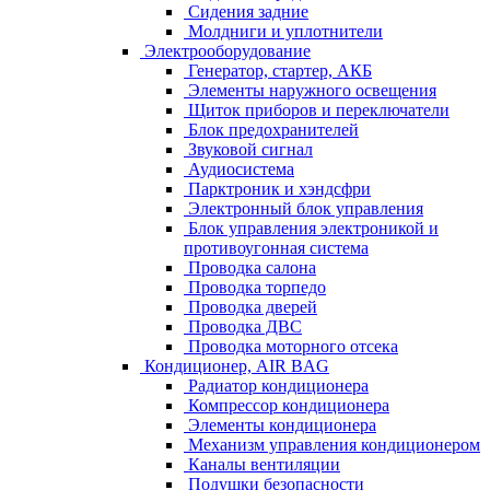
Сидения задние
Молдниги и уплотнители
Электрооборудование
Генератор, стартер, АКБ
Элементы наружного освещения
Щиток приборов и переключатели
Блок предохранителей
Звуковой сигнал
Аудиосистема
Парктроник и хэндсфри
Электронный блок управления
Блок управления электроникой и
противоугонная система
Проводка салона
Проводка торпедо
Проводка дверей
Проводка ДВС
Проводка моторного отсека
Кондиционер, AIR BAG
Радиатор кондиционера
Компрессор кондиционера
Элементы кондиционера
Механизм управления кондиционером
Каналы вентиляции
Подушки безопасности