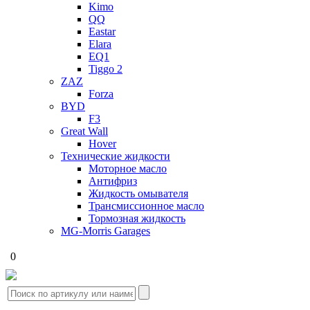
Kimo
QQ
Eastar
Elara
EQ1
Tiggo 2
ZAZ
Forza
BYD
F3
Great Wall
Hover
Технические жидкости
Моторное масло
Антифриз
Жидкость омывателя
Трансмиссионное масло
Тормозная жидкость
MG-Morris Garages
0