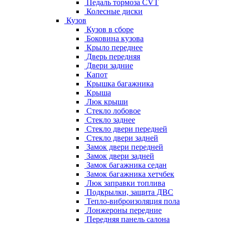
Педаль тормоза CVT
Колесные диски
Кузов
Кузов в сборе
Боковина кузова
Крыло переднее
Дверь передняя
Двери задние
Капот
Крышка багажника
Крыша
Люк крыши
Стекло лобовое
Стекло заднее
Стекло двери передней
Стекло двери задней
Замок двери передней
Замок двери задней
Замок багажника седан
Замок багажника хетчбек
Люк заправки топлива
Подкрылки, защита ДВС
Тепло-виброизоляция пола
Лонжероны передние
Передняя панель салона