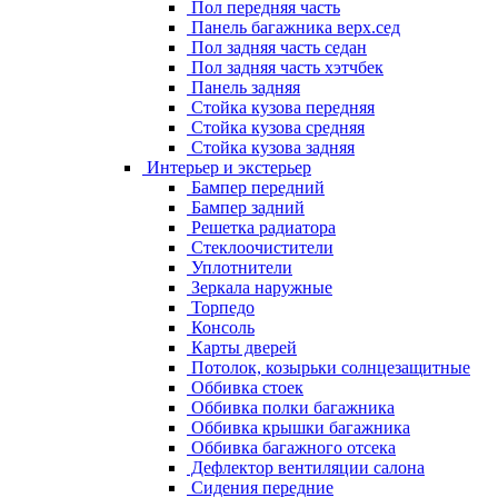
Пол передняя часть
Панель багажника верх.сед
Пол задняя часть седан
Пол задняя часть хэтчбек
Панель задняя
Стойка кузова передняя
Стойка кузова средняя
Стойка кузова задняя
Интерьер и экстерьер
Бампер передний
Бампер задний
Решетка радиатора
Стеклоочистители
Уплотнители
Зеркала наружные
Торпедо
Консоль
Карты дверей
Потолок, козырьки солнцезащитные
Оббивка стоек
Оббивка полки багажника
Оббивка крышки багажника
Оббивка багажного отсека
Дефлектор вентиляции салона
Сидения передние