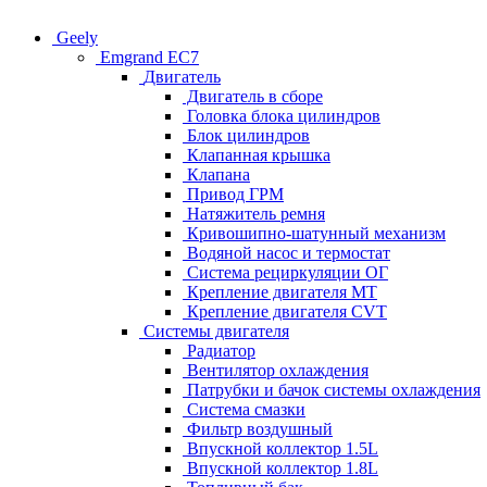
Geely
Emgrand EC7
Двигатель
Двигатель в сборе
Головка блока цилиндров
Блок цилиндров
Клапанная крышка
Клапана
Привод ГРМ
Натяжитель ремня
Кривошипно-шатунный механизм
Водяной насос и термостат
Система рециркуляции ОГ
Крепление двигателя MT
Крепление двигателя CVT
Системы двигателя
Радиатор
Вентилятор охлаждения
Патрубки и бачок системы охлаждения
Система смазки
Фильтр воздушный
Впускной коллектор 1.5L
Впускной коллектор 1.8L