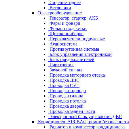
Сидение заднее
Ветровики
Электрооборудование
Генератор, стартер, АКБ
Фары и фонари
Фонари подсветки
Щиток приборов
Переключатели подрулевые
Аудиосистема
Противоугонная система
Блок управления электроникой
Блок предохранителей
Парктроник
Звуковой сигнал
Проводка моторного отсека
Проводка ДВС
Проводка CVT
Проводка торпедо
Проводка салона
Проводка потолка
Проводка дверей
Проводка задней части
Электронный блок управления ДВС
Кондиционер, AIR BAG, ремни безопасности
Радиатор и компрессор кондиционера