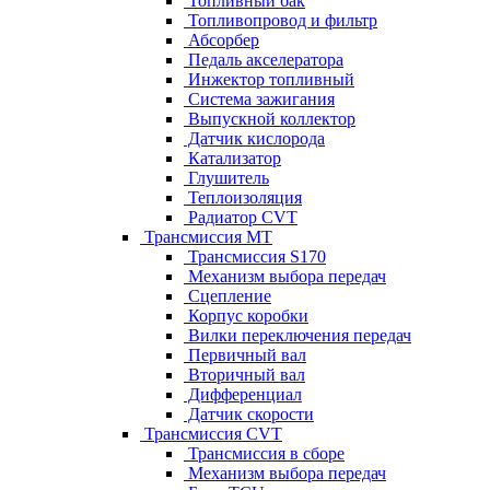
Топливный бак
Топливопровод и фильтр
Абсорбер
Педаль акселератора
Инжектор топливный
Система зажигания
Выпускной коллектор
Датчик кислорода
Катализатор
Глушитель
Теплоизоляция
Радиатор CVT
Трансмиссия MT
Трансмиссия S170
Механизм выбора передач
Сцепление
Корпус коробки
Вилки переключения передач
Первичный вал
Вторичный вал
Дифференциал
Датчик скорости
Трансмиссия CVT
Трансмиссия в сборе
Механизм выбора передач