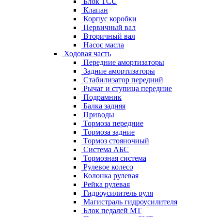
Блок TCU
Клапан
Корпус коробки
Первичный вал
Вторичный вал
Насос масла
Ходовая часть
Передние амортизаторы
Задние амортизаторы
Стабилизатор передний
Рычаг и ступица передние
Подрамник
Балка задняя
Приводы
Тормоза передние
Тормоза задние
Тормоз стояночный
Система АБС
Тормозная система
Рулевое колесо
Колонка рулевая
Рейка рулевая
Гидроусилитель руля
Магистраль гидроусилителя
Блок педалей МТ