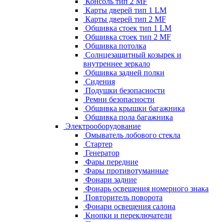
Консоль тип 2 MF
Карты дверей тип 1 LM
Карты дверей тип 2 MF
Обшивка стоек тип 1 LM
Обшивка стоек тип 2 MF
Обшивка потолка
Солнцезащитный козырек и
внутреннее зеркало
Обшивка задней полки
Сидения
Подушки безопасности
Ремни безопасности
Обшивка крышки багажника
Обшивка пола багажника
Электрооборудование
Омыватель лобового стекла
Стартер
Генератор
Фары передние
Фары противотуманные
Фонари задние
Фонарь освещения номерного знака
Повторитель поворота
Фонари освещения салона
Кнопки и переключатели