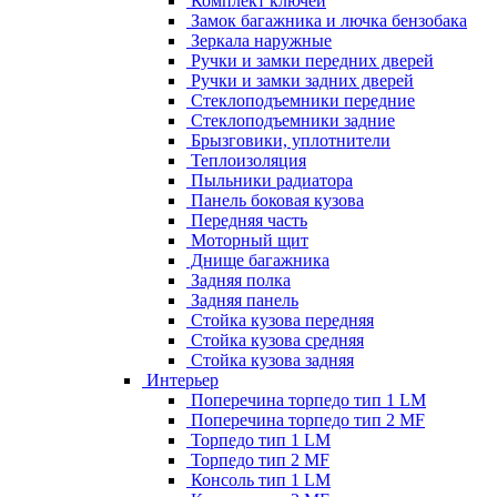
Комплект ключей
Замок багажника и лючка бензобака
Зеркала наружные
Ручки и замки передних дверей
Ручки и замки задних дверей
Стеклоподъемники передние
Стеклоподъемники задние
Брызговики, уплотнители
Теплоизоляция
Пыльники радиатора
Панель боковая кузова
Передняя часть
Моторный щит
Днище багажника
Задняя полка
Задняя панель
Стойка кузова передняя
Стойка кузова средняя
Стойка кузова задняя
Интерьер
Поперечина торпедо тип 1 LM
Поперечина торпедо тип 2 MF
Торпедо тип 1 LM
Торпедо тип 2 MF
Консоль тип 1 LM