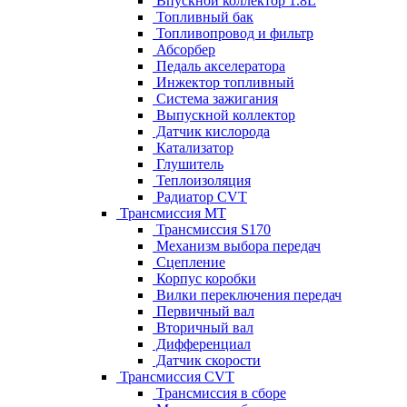
Впускной коллектор 1.8L
Топливный бак
Топливопровод и фильтр
Абсорбер
Педаль акселератора
Инжектор топливный
Система зажигания
Выпускной коллектор
Датчик кислорода
Катализатор
Глушитель
Теплоизоляция
Радиатор CVT
Трансмиссия MT
Трансмиссия S170
Механизм выбора передач
Сцепление
Корпус коробки
Вилки переключения передач
Первичный вал
Вторичный вал
Дифференциал
Датчик скорости
Трансмиссия CVT
Трансмиссия в сборе