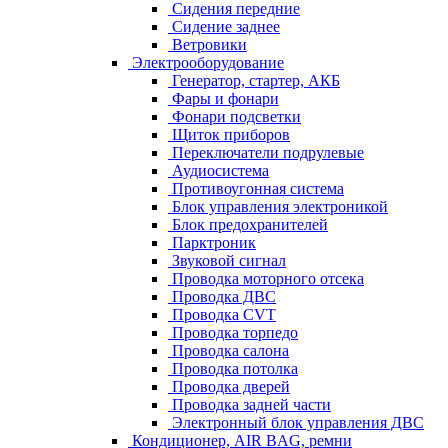
Сидения передние
Сидение заднее
Ветровики
Электрооборудование
Генератор, стартер, АКБ
Фары и фонари
Фонари подсветки
Щиток приборов
Переключатели подрулевые
Аудиосистема
Противоугонная система
Блок управления электроникой
Блок предохранителей
Парктроник
Звуковой сигнал
Проводка моторного отсека
Проводка ДВС
Проводка CVT
Проводка торпедо
Проводка салона
Проводка потолка
Проводка дверей
Проводка задней части
Электронный блок управления ДВС
Кондиционер, AIR BAG, ремни