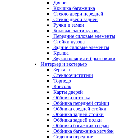
Двери
Крышка багажника
Стекло двери передней
Стекло двери задней
Ручки и замки
Боковые части кузова
Передние силовые элементы
Стойки кузова
Задние силовые элементы
Крыша
Звукоизоляция и брызговики
Интерьер и экстерьер
Зеркала
Стеклоочистители
Торпедо
Консоль
Карты дверей
Оббивка потолка
Оббивка передней стойки
Оббивка средней стойки
Оббивка задней стойки
Оббивка задней полки
Оббивка багажника седан
Оббивка багажника хетчбэк
Сидения передние