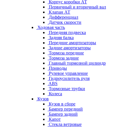
Корпус коробки АТ
Первичный и вторичный вал
Клапан АТ
Дифференциал
Датчик скорости
Ходовая часть
Передняя подвеска
Задняя балка
Передние амортизаторы
Задние амортизаторы
Тормоза передние
Тормоза задние
Главный тормозной цилиндр
Приводы
Рулевое управление
Гидроусилитель руля
ABS
Тормозные трубки
Колеса
Кузов
Кузов в сборе
Бампер передний
Бампер задний
Капот
Стекла ветровые