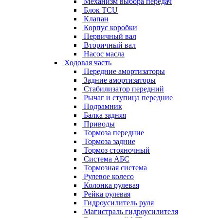
Механизм выбора передач
Блок TCU
Клапан
Корпус коробки
Первичный вал
Вторичный вал
Насос масла
Ходовая часть
Передние амортизаторы
Задние амортизаторы
Стабилизатор передний
Рычаг и ступица передние
Подрамник
Балка задняя
Приводы
Тормоза передние
Тормоза задние
Тормоз стояночный
Система АБС
Тормозная система
Рулевое колесо
Колонка рулевая
Рейка рулевая
Гидроусилитель руля
Магистраль гидроусилителя