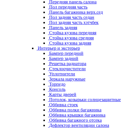
Передняя панель салона
Пол передняя часть
Панель багажника верх.сед
Пол задняя часть седан
Пол задняя часть хэтчбек
Панель задняя
Стойка кузова передняя
Стойка кузова средняя
Стойка кузова задняя
Интерьер и экстерьер
Бампер передний
Бампер задний
Решетка радиатора
Стеклоочистители
Уплотнители
Зеркала наружные
Торпедо
Консоль
Карты дверей
Потолок, козырьки солнцезащитные
Оббивка стоек
Оббивка полки багажника
Оббивка крышки багажника
Оббивка багажного отсека
Дефлектор вентиляции салона