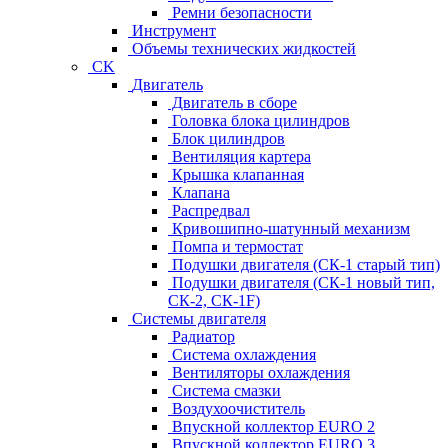
Ремни безопасности
Инструмент
Объемы технических жидкостей
CK
Двигатель
Двигатель в сборе
Головка блока цилиндров
Блок цилиндров
Вентиляция картера
Крышка клапанная
Клапана
Распредвал
Кривошипно-шатунный механизм
Помпа и термостат
Подушки двигателя (СК-1 старый тип)
Подушки двигателя (СК-1 новый тип,
СК-2, СК-1F)
Системы двигателя
Радиатор
Система охлаждения
Вентиляторы охлаждения
Система смазки
Воздухоочиститель
Впускной коллектор EURO 2
Впускной коллектор EURO 3