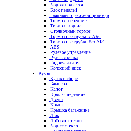
Задняя подвеска
Блок педалей
Главный тормозной цилиндр
Тормоза передние
Тормоза задние
Стояночный тормоз
Тормозные трубки с АБС
Тормозные трубки без АБС
ABS
Рулевое управление
Рулевая рейка
Гидроусилитель
Колесный диск
Кузов
Кузов в сборе
Бампера
Капот
Крылья передние
Двери
Крыша
Крышка багажника
Люк
Лобовое стекло
Заднее стекло