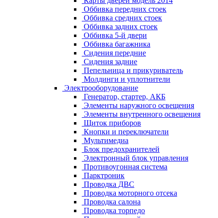
Карты дверей модель 2014
Оббивка передних стоек
Оббивка средних стоек
Оббивка задних стоек
Оббивка 5-й двери
Оббивка багажника
Сидения передние
Сидения задние
Пепельница и прикуриватель
Молдинги и уплотнители
Электрооборудование
Генератор, стартер, АКБ
Элементы наружного освещения
Элементы внутренного освещения
Щиток приборов
Кнопки и переключатели
Мультимедиа
Блок предохранителей
Электронный блок управления
Противоугонная система
Парктроник
Проводка ДВС
Проводка моторного отсека
Проводка салона
Проводка торпедо