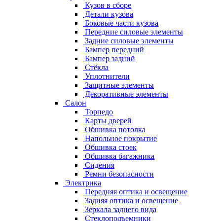
Кузов в сборе
Детали кузова
Боковые части кузова
Передние силовые элементы
Задние силовые элементы
Бампер передний
Бампер задний
Стёкла
Уплотнители
Защитные элементы
Декоративные элементы
Салон
Торпедо
Карты дверей
Обшивка потолка
Напольное покрытие
Обшивка стоек
Обшивка багажника
Сидения
Ремни безопасности
Электрика
Передняя оптика и освещение
Задняя оптика и освещение
Зеркала заднего вида
Стеклоподъемники