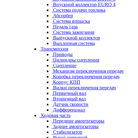
Впускной коллектор EURO 4
Система подачи топлива
Абсорбер
Система впрыска
Педаль газа
Система зажигания
Выпускной коллектор
Выхлопная система
Трансмиссия
Приводы
Цилиндры сцепления
Сцепление
Механизм переключения передач
Коробка переключения передач
Корпус КПП
Вилки переключения передач
Первичный вал
Вторичный вал
Датчик скорости
Дифференциал
Ходовая часть
Передние амортизаторы
Задние амортизаторы
Стабилизатор
Рычаг передний