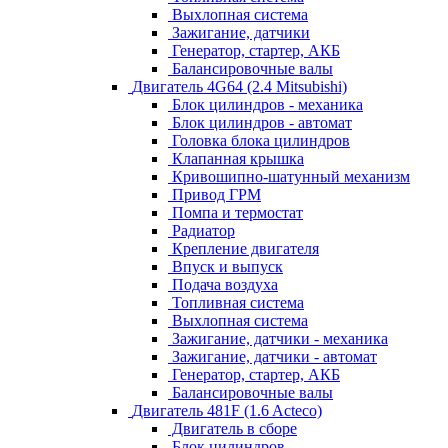
Выхлопная система
Зажигание, датчики
Генератор, стартер, АКБ
Балансировочные валы
Двигатель 4G64 (2.4 Mitsubishi)
Блок цилиндров - механика
Блок цилиндров - автомат
Головка блока цилиндров
Клапанная крышка
Кривошипно-шатунный механизм
Привод ГРМ
Помпа и термостат
Радиатор
Крепление двигателя
Впуск и выпуск
Подача воздуха
Топливная система
Выхлопная система
Зажигание, датчики - механика
Зажигание, датчики - автомат
Генератор, стартер, АКБ
Балансировочные валы
Двигатель 481F (1.6 Acteco)
Двигатель в сборе
Блок цилиндров