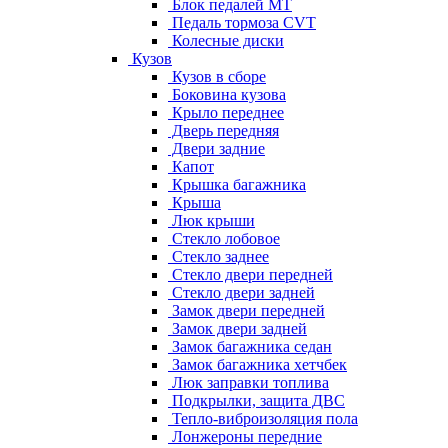
Блок педалей МТ
Педаль тормоза CVT
Колесные диски
Кузов
Кузов в сборе
Боковина кузова
Крыло переднее
Дверь передняя
Двери задние
Капот
Крышка багажника
Крыша
Люк крыши
Стекло лобовое
Стекло заднее
Стекло двери передней
Стекло двери задней
Замок двери передней
Замок двери задней
Замок багажника седан
Замок багажника хетчбек
Люк заправки топлива
Подкрылки, защита ДВС
Тепло-виброизоляция пола
Лонжероны передние