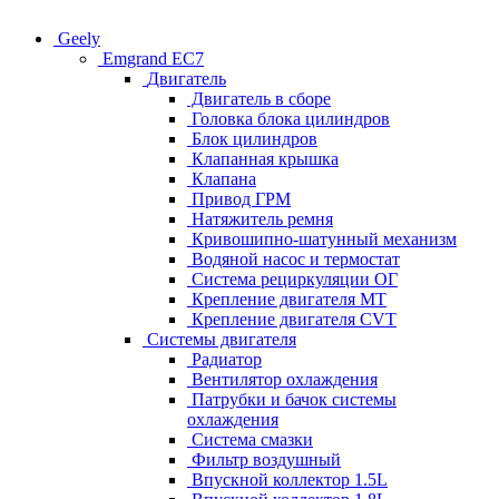
Geely
Emgrand EC7
Двигатель
Двигатель в сборе
Головка блока цилиндров
Блок цилиндров
Клапанная крышка
Клапана
Привод ГРМ
Натяжитель ремня
Кривошипно-шатунный механизм
Водяной насос и термостат
Система рециркуляции ОГ
Крепление двигателя MT
Крепление двигателя CVT
Системы двигателя
Радиатор
Вентилятор охлаждения
Патрубки и бачок системы
охлаждения
Система смазки
Фильтр воздушный
Впускной коллектор 1.5L