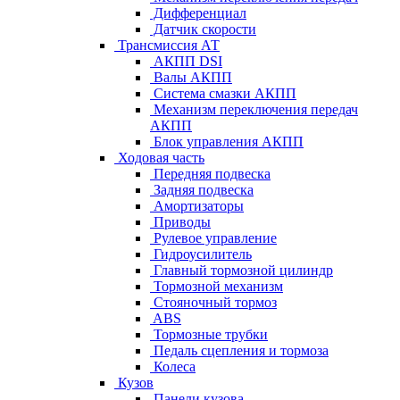
Дифференциал
Датчик скорости
Трансмиссия АТ
АКПП DSI
Валы АКПП
Система смазки АКПП
Механизм переключения передач
АКПП
Блок управления АКПП
Ходовая часть
Передняя подвеска
Задняя подвеска
Амортизаторы
Приводы
Рулевое управление
Гидроусилитель
Главный тормозной цилиндр
Тормозной механизм
Стояночный тормоз
ABS
Тормозные трубки
Педаль сцепления и тормоза
Колеса
Кузов
Панели кузова