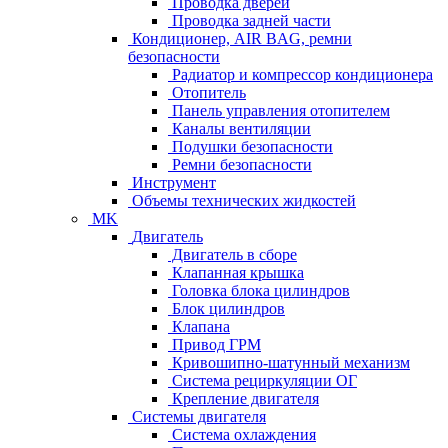
Проводка дверей
Проводка задней части
Кондиционер, AIR BAG, ремни
безопасности
Радиатор и компрессор кондиционера
Отопитель
Панель управления отопителем
Каналы вентиляции
Подушки безопасности
Ремни безопасности
Инструмент
Объемы технических жидкостей
MK
Двигатель
Двигатель в сборе
Клапанная крышка
Головка блока цилиндров
Блок цилиндров
Клапана
Привод ГРМ
Кривошипно-шатунный механизм
Система рециркуляции ОГ
Крепление двигателя
Системы двигателя
Система охлаждения