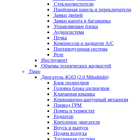
Стеклоочистители
Приборная панель и переключатели
Замки дверей
Замки капота и багажника
Управляющие блоки
Аудиосистема
Печка
Компрессор и радиатор А/C
Противоугонная система
Реле
Инструмент
Объемы технических жидкостей
Tiggo
Двигатель 4G63 (2.0 Mitsubishi)
Блок цилиндров
Головка блока цилиндров
Клапанная крышка
Кривошипно-шатунный механизм
Привод ГРМ
Помпа и термостат
Радиатор
Крепление двигателя
Впуск и выпуск
Подача воздуха
Топливная система