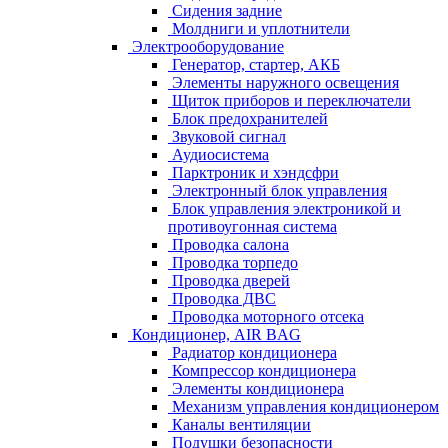
Сидения задние
Молдниги и уплотнители
Электрооборудование
Генератор, стартер, АКБ
Элементы наружного освещения
Щиток приборов и переключатели
Блок предохранителей
Звуковой сигнал
Аудиосистема
Парктроник и хэндсфри
Электронный блок управления
Блок управления электроникой и
противоугонная система
Проводка салона
Проводка торпедо
Проводка дверей
Проводка ДВС
Проводка моторного отсека
Кондиционер, AIR BAG
Радиатор кондиционера
Компрессор кондиционера
Элементы кондиционера
Механизм управления кондиционером
Каналы вентиляции
Подушки безопасности