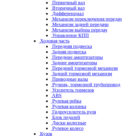
Первичный вал
Вторичный вал
Дифференциал
Механизм переключения передач
Механизм задней передачи
Механизм выбора передач
Управление КПП
Ходовая часть
Передняя подвеска
Задняя подвеска
Передние амортизаторы
Задние амортизаторы
Передний тормозной механизм
Задний тормозной механизм
Приводные валы
Ручник, тормозной трубопровод
Усилитель тормозов
ABS
Рулевая рейка
Рулевая колонка
Гидроусилитель руля
Блок педалей
Диски колесные
Рулевое колесо
Кузов