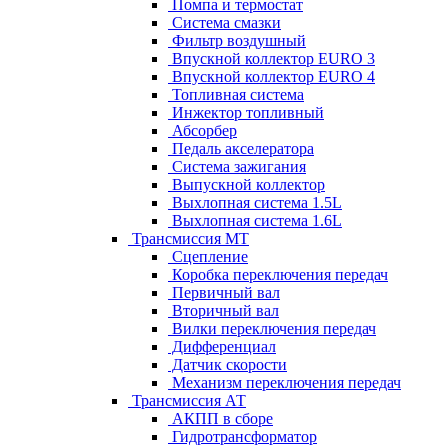
Помпа и термостат
Система смазки
Фильтр воздушный
Впускной коллектор EURO 3
Впускной коллектор EURO 4
Топливная система
Инжектор топливный
Абсорбер
Педаль акселератора
Система зажигания
Выпускной коллектор
Выхлопная система 1.5L
Выхлопная система 1.6L
Трансмиссия МТ
Сцепление
Коробка переключения передач
Первичный вал
Вторичный вал
Вилки переключения передач
Дифференциал
Датчик скорости
Механизм переключения передач
Трансмиссия АТ
АКПП в сборе
Гидротрансформатор