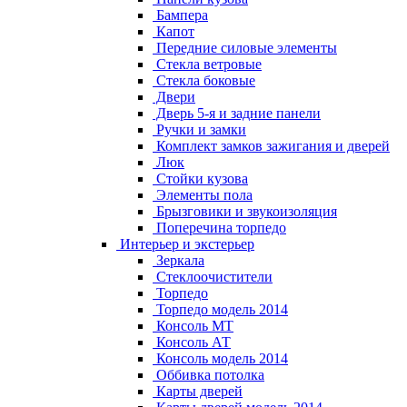
Бампера
Капот
Передние силовые элементы
Стекла ветровые
Стекла боковые
Двери
Дверь 5-я и задние панели
Ручки и замки
Комплект замков зажигания и дверей
Люк
Стойки кузова
Элементы пола
Брызговики и звукоизоляция
Поперечина торпедо
Интерьер и экстерьер
Зеркала
Стеклоочистители
Торпедо
Торпедо модель 2014
Консоль МТ
Консоль АТ
Консоль модель 2014
Оббивка потолка
Карты дверей