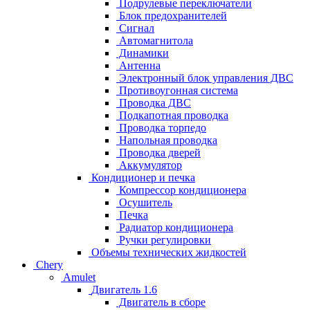
Подрулевые переключатели
Блок предохранителей
Сигнал
Автомагнитола
Динамики
Антенна
Электронный блок управления ДВС
Противоугонная система
Проводка ДВС
Подкапотная проводка
Проводка торпедо
Напольная проводка
Проводка дверей
Аккумулятор
Кондиционер и печка
Компрессор кондиционера
Осушитель
Печка
Радиатор кондиционера
Ручки регулировки
Объемы технических жидкостей
Chery
Amulet
Двигатель 1.6
Двигатель в сборе