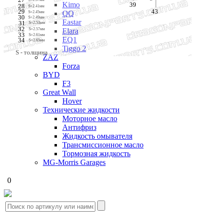
Kimo
39
28
S=2.41мм
43
29
S=2.45мм
QQ
30
S=2.49мм
Eastar
31
S=2.53мм 
32
S=2.57мм
Elara
33
S=2.61мм
EQ1
34
S=2.65мм
Tiggo 2
S - толщина
ZAZ
Forza
BYD
F3
Great Wall
Hover
Технические жидкости
Моторное масло
Антифриз
Жидкость омывателя
Трансмиссионное масло
Тормозная жидкость
MG-Morris Garages
0