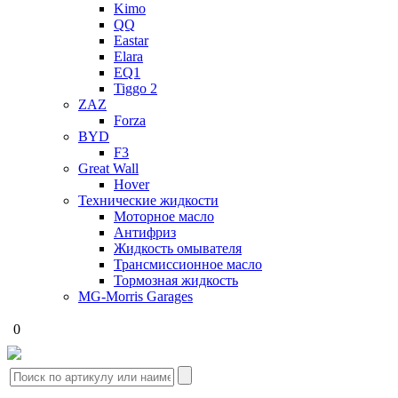
Kimo
QQ
Eastar
Elara
EQ1
Tiggo 2
ZAZ
Forza
BYD
F3
Great Wall
Hover
Технические жидкости
Моторное масло
Антифриз
Жидкость омывателя
Трансмиссионное масло
Тормозная жидкость
MG-Morris Garages
0