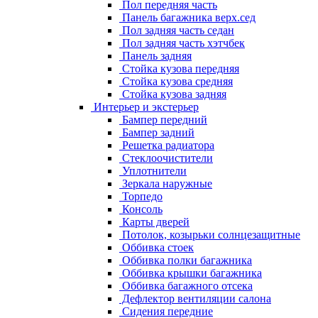
Пол передняя часть
Панель багажника верх.сед
Пол задняя часть седан
Пол задняя часть хэтчбек
Панель задняя
Стойка кузова передняя
Стойка кузова средняя
Стойка кузова задняя
Интерьер и экстерьер
Бампер передний
Бампер задний
Решетка радиатора
Стеклоочистители
Уплотнители
Зеркала наружные
Торпедо
Консоль
Карты дверей
Потолок, козырьки солнцезащитные
Оббивка стоек
Оббивка полки багажника
Оббивка крышки багажника
Оббивка багажного отсека
Дефлектор вентиляции салона
Сидения передние