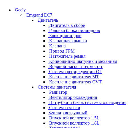
Geely
Emgrand EC7
Двигатель
Двигатель в сборе
Головка блока цилиндров
Блок цилиндров
Клапанная крышка
Клапана
Привод ГРМ
Натяжитель ремня
Кривошипно-шатунный механизм
Водяной насос и термостат
Система рециркуляции ОГ
Крепление двигателя MT
Крепление двигателя CVT
Системы двигателя
Радиатор
Вентилятор охлаждения
Патрубки и бачок системы охлаждения
Система смазки
Фильтр воздушный
Впускной коллектор 1.5L
Впускной коллектор 1.8L