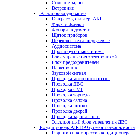
Сидение заднее
Ветровики
Электрооборудование
Генератор, стартер, АКБ
Фары и фонари
Фонари подсветки
Щиток приборов
Переключатели подрулевые
Аудиосистема
Противоугонная система
Блок управления электроникой
Блок предохранителей
Парктроник
Звуковой сигнал
Проводка моторного отсека
Проводка ДВС
Проводка CVT
Проводка торпедо
Проводка салона
Проводка потолка
Проводка дверей
Проводка задней части
Электронный блок управления ДВС
Кондиционер, AIR BAG, ремни безопасности
Радиатор и компрессор кондиционера