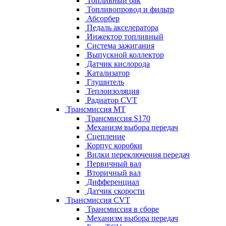
Топливный бак
Топливопровод и фильтр
Абсорбер
Педаль акселератора
Инжектор топливный
Система зажигания
Выпускной коллектор
Датчик кислорода
Катализатор
Глушитель
Теплоизоляция
Радиатор CVT
Трансмиссия MT
Трансмиссия S170
Механизм выбора передач
Сцепление
Корпус коробки
Вилки переключения передач
Первичный вал
Вторичный вал
Дифференциал
Датчик скорости
Трансмиссия CVT
Трансмиссия в сборе
Механизм выбора передач