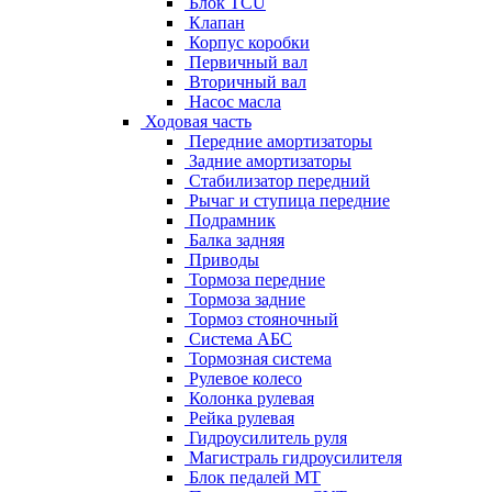
Блок TCU
Клапан
Корпус коробки
Первичный вал
Вторичный вал
Насос масла
Ходовая часть
Передние амортизаторы
Задние амортизаторы
Стабилизатор передний
Рычаг и ступица передние
Подрамник
Балка задняя
Приводы
Тормоза передние
Тормоза задние
Тормоз стояночный
Система АБС
Тормозная система
Рулевое колесо
Колонка рулевая
Рейка рулевая
Гидроусилитель руля
Магистраль гидроусилителя
Блок педалей МТ