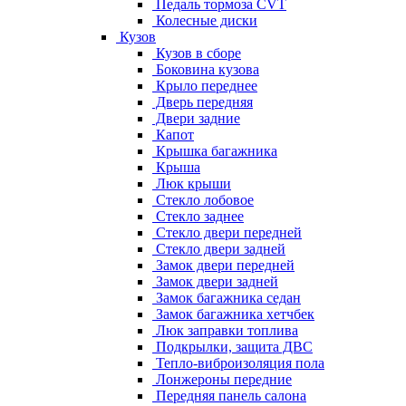
Педаль тормоза CVT
Колесные диски
Кузов
Кузов в сборе
Боковина кузова
Крыло переднее
Дверь передняя
Двери задние
Капот
Крышка багажника
Крыша
Люк крыши
Стекло лобовое
Стекло заднее
Стекло двери передней
Стекло двери задней
Замок двери передней
Замок двери задней
Замок багажника седан
Замок багажника хетчбек
Люк заправки топлива
Подкрылки, защита ДВС
Тепло-виброизоляция пола
Лонжероны передние
Передняя панель салона