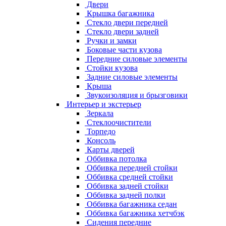
Двери
Крышка багажника
Стекло двери передней
Стекло двери задней
Ручки и замки
Боковые части кузова
Передние силовые элементы
Стойки кузова
Задние силовые элементы
Крыша
Звукоизоляция и брызговики
Интерьер и экстерьер
Зеркала
Стеклоочистители
Торпедо
Консоль
Карты дверей
Оббивка потолка
Оббивка передней стойки
Оббивка средней стойки
Оббивка задней стойки
Оббивка задней полки
Оббивка багажника седан
Оббивка багажника хетчбэк
Сидения передние