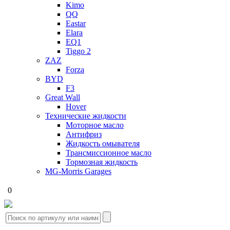
Kimo
QQ
Eastar
Elara
EQ1
Tiggo 2
ZAZ
Forza
BYD
F3
Great Wall
Hover
Технические жидкости
Моторное масло
Антифриз
Жидкость омывателя
Трансмиссионное масло
Тормозная жидкость
MG-Morris Garages
0