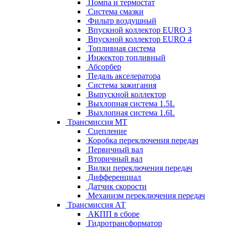
Помпа и термостат
Система смазки
Фильтр воздушный
Впускной коллектор EURO 3
Впускной коллектор EURO 4
Топливная система
Инжектор топливный
Абсорбер
Педаль акселератора
Система зажигания
Выпускной коллектор
Выхлопная система 1.5L
Выхлопная система 1.6L
Трансмиссия МТ
Сцепление
Коробка переключения передач
Первичный вал
Вторичный вал
Вилки переключения передач
Дифференциал
Датчик скорости
Механизм переключения передач
Трансмиссия АТ
АКПП в сборе
Гидротрансформатор