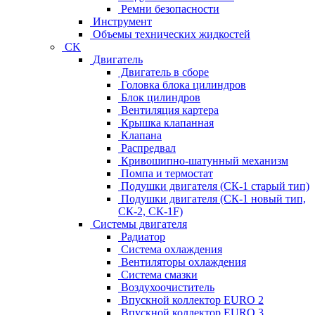
Ремни безопасности
Инструмент
Объемы технических жидкостей
CK
Двигатель
Двигатель в сборе
Головка блока цилиндров
Блок цилиндров
Вентиляция картера
Крышка клапанная
Клапана
Распредвал
Кривошипно-шатунный механизм
Помпа и термостат
Подушки двигателя (СК-1 старый тип)
Подушки двигателя (СК-1 новый тип,
СК-2, СК-1F)
Системы двигателя
Радиатор
Система охлаждения
Вентиляторы охлаждения
Система смазки
Воздухоочиститель
Впускной коллектор EURO 2
Впускной коллектор EURO 3