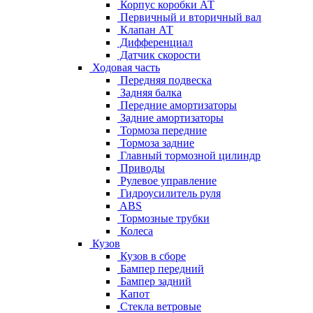
Корпус коробки АТ
Первичный и вторичный вал
Клапан АТ
Дифференциал
Датчик скорости
Ходовая часть
Передняя подвеска
Задняя балка
Передние амортизаторы
Задние амортизаторы
Тормоза передние
Тормоза задние
Главный тормозной цилиндр
Приводы
Рулевое управление
Гидроусилитель руля
ABS
Тормозные трубки
Колеса
Кузов
Кузов в сборе
Бампер передний
Бампер задний
Капот
Стекла ветровые