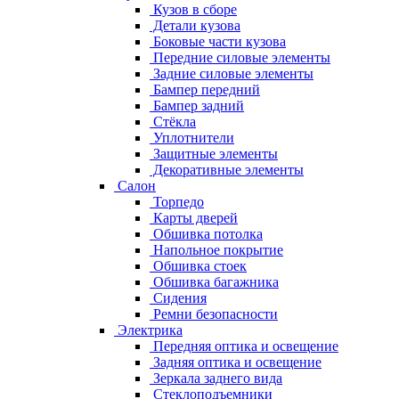
Кузов в сборе
Детали кузова
Боковые части кузова
Передние силовые элементы
Задние силовые элементы
Бампер передний
Бампер задний
Стёкла
Уплотнители
Защитные элементы
Декоративные элементы
Салон
Торпедо
Карты дверей
Обшивка потолка
Напольное покрытие
Обшивка стоек
Обшивка багажника
Сидения
Ремни безопасности
Электрика
Передняя оптика и освещение
Задняя оптика и освещение
Зеркала заднего вида
Стеклоподъемники