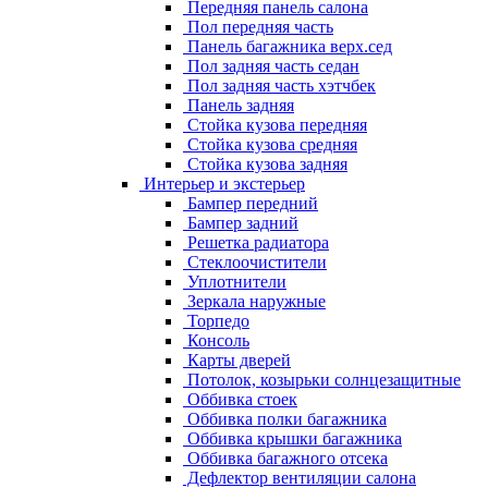
Передняя панель салона
Пол передняя часть
Панель багажника верх.сед
Пол задняя часть седан
Пол задняя часть хэтчбек
Панель задняя
Стойка кузова передняя
Стойка кузова средняя
Стойка кузова задняя
Интерьер и экстерьер
Бампер передний
Бампер задний
Решетка радиатора
Стеклоочистители
Уплотнители
Зеркала наружные
Торпедо
Консоль
Карты дверей
Потолок, козырьки солнцезащитные
Оббивка стоек
Оббивка полки багажника
Оббивка крышки багажника
Оббивка багажного отсека
Дефлектор вентиляции салона