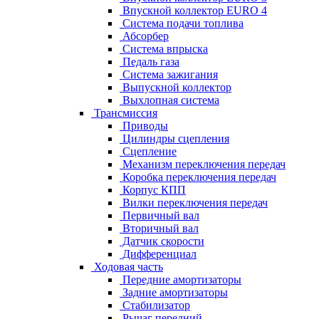
Впускной коллектор EURO 4
Система подачи топлива
Абсорбер
Система впрыска
Педаль газа
Система зажигания
Выпускной коллектор
Выхлопная система
Трансмиссия
Приводы
Цилиндры сцепления
Сцепление
Механизм переключения передач
Коробка переключения передач
Корпус КПП
Вилки переключения передач
Первичный вал
Вторичный вал
Датчик скорости
Дифференциал
Ходовая часть
Передние амортизаторы
Задние амортизаторы
Стабилизатор
Рычаг передний