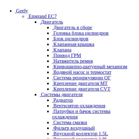
Geely
Emgrand EC7
Двигатель
Двигатель в сборе
Головка блока цилиндров
Блок цилиндров
Клапанная крышка
Клапана
Привод ГРМ
Натяжитель ремня
Кривошипно-шатунный механизм
Водяной насос и термостат
Система рециркуляции ОГ
Крепление двигателя MT
Крепление двигателя CVT
Системы двигателя
Радиатор
Вентилятор охлаждения
Патрубки и бачок системы
охлаждения
Система смазки
Фильтр воздушный
Впускной коллектор 1.5L