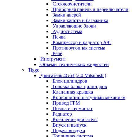
Стеклоочистители
Приборная панель и переключатели
Замки дверей
Замки капота и багажника
Управляющие блоки
Аудиосистема
Печка
Компрессор и радиатор А/C
Противоугонная система
Реле
Инструмент
Объемы технических жидкостей
Tiggo
Двигатель 4G63 (2.0 Mitsubishi)
Блок цилиндров
Головка блока цилиндров
Клапанная крышка
Кривошипно-шатунный механизм
Привод ГРМ
Помпа и термостат
Радиатор
Крепление двигателя
Впуск и выпуск
Подача воздуха
Топливная система