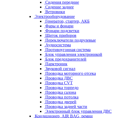
Сидения передние
Сидение заднее
Ветровики
Электрооборудование
Генератор, стартер, АКБ
Фары и фонари
Фонари подсветки
Щиток приборов
Переключатели подрулевые
Аудиосистема
Противоугонная система
Блок управления электроникой
Блок предохранителей
Парктроник
Звуковой сигнал
Проводка моторного отсека
Проводка ДВС
Проводка CVT
Проводка торпедо
Проводка салона
Проводка потолка
Проводка дверей
Проводка задней части
Электронный блок управления ДВС
Кондиционер, AIR BAG, ремни