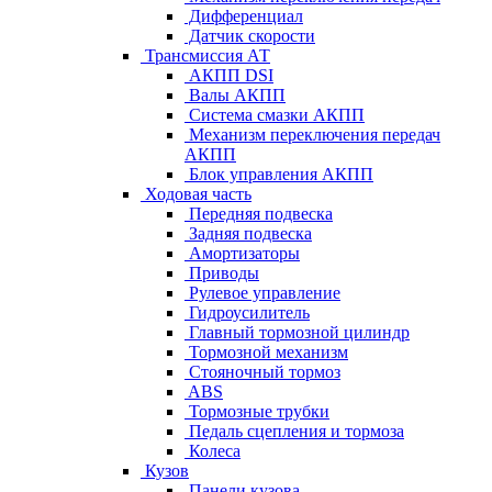
Дифференциал
Датчик скорости
Трансмиссия АТ
АКПП DSI
Валы АКПП
Система смазки АКПП
Механизм переключения передач
АКПП
Блок управления АКПП
Ходовая часть
Передняя подвеска
Задняя подвеска
Амортизаторы
Приводы
Рулевое управление
Гидроусилитель
Главный тормозной цилиндр
Тормозной механизм
Стояночный тормоз
ABS
Тормозные трубки
Педаль сцепления и тормоза
Колеса
Кузов
Панели кузова