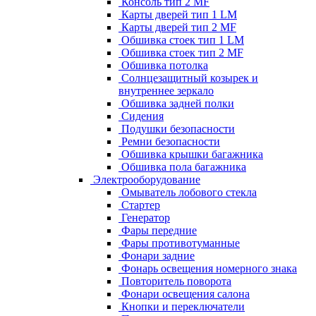
Консоль тип 2 MF
Карты дверей тип 1 LM
Карты дверей тип 2 MF
Обшивка стоек тип 1 LM
Обшивка стоек тип 2 MF
Обшивка потолка
Солнцезащитный козырек и
внутреннее зеркало
Обшивка задней полки
Сидения
Подушки безопасности
Ремни безопасности
Обшивка крышки багажника
Обшивка пола багажника
Электрооборудование
Омыватель лобового стекла
Стартер
Генератор
Фары передние
Фары противотуманные
Фонари задние
Фонарь освещения номерного знака
Повторитель поворота
Фонари освещения салона
Кнопки и переключатели