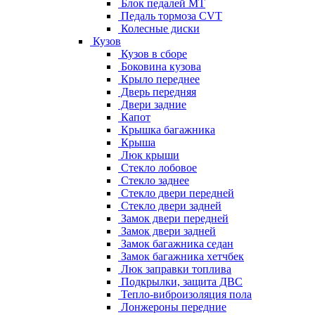
Блок педалей МТ
Педаль тормоза CVT
Колесные диски
Кузов
Кузов в сборе
Боковина кузова
Крыло переднее
Дверь передняя
Двери задние
Капот
Крышка багажника
Крыша
Люк крыши
Стекло лобовое
Стекло заднее
Стекло двери передней
Стекло двери задней
Замок двери передней
Замок двери задней
Замок багажника седан
Замок багажника хетчбек
Люк заправки топлива
Подкрылки, защита ДВС
Тепло-виброизоляция пола
Лонжероны передние