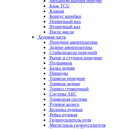
Механизм выбора передач
Блок TCU
Клапан
Корпус коробки
Первичный вал
Вторичный вал
Насос масла
Ходовая часть
Передние амортизаторы
Задние амортизаторы
Стабилизатор передний
Рычаг и ступица передние
Подрамник
Балка задняя
Приводы
Тормоза передние
Тормоза задние
Тормоз стояночный
Система АБС
Тормозная система
Рулевое колесо
Колонка рулевая
Рейка рулевая
Гидроусилитель руля
Магистраль гидроусилителя