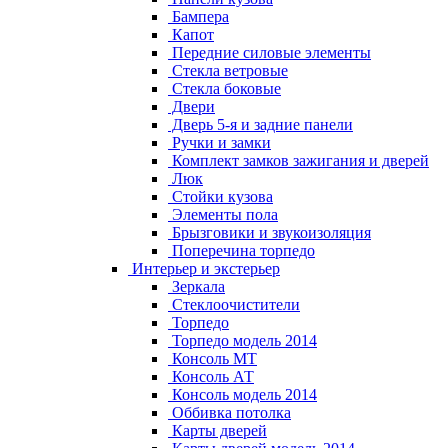
Бампера
Капот
Передние силовые элементы
Стекла ветровые
Стекла боковые
Двери
Дверь 5-я и задние панели
Ручки и замки
Комплект замков зажигания и дверей
Люк
Стойки кузова
Элементы пола
Брызговики и звукоизоляция
Поперечина торпедо
Интерьер и экстерьер
Зеркала
Стеклоочистители
Торпедо
Торпедо модель 2014
Консоль МТ
Консоль АТ
Консоль модель 2014
Оббивка потолка
Карты дверей