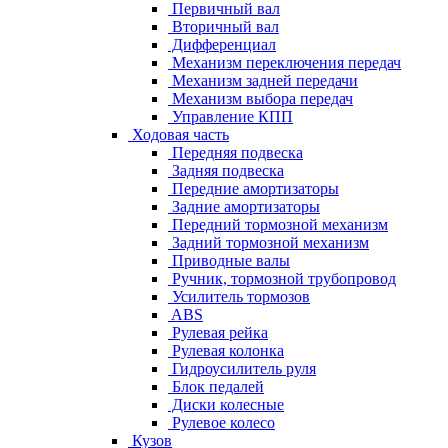
Первичный вал
Вторичный вал
Дифференциал
Механизм переключения передач
Механизм задней передачи
Механизм выбора передач
Управление КПП
Ходовая часть
Передняя подвеска
Задняя подвеска
Передние амортизаторы
Задние амортизаторы
Передний тормозной механизм
Задний тормозной механизм
Приводные валы
Ручник, тормозной трубопровод
Усилитель тормозов
ABS
Рулевая рейка
Рулевая колонка
Гидроусилитель руля
Блок педалей
Диски колесные
Рулевое колесо
Кузов