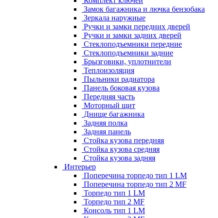
Комплект ключей
Замок багажника и лючка бензобака
Зеркала наружные
Ручки и замки передних дверей
Ручки и замки задних дверей
Стеклоподъемники передние
Стеклоподъемники задние
Брызговики, уплотнители
Теплоизоляция
Пыльники радиатора
Панель боковая кузова
Передняя часть
Моторный щит
Днище багажника
Задняя полка
Задняя панель
Стойка кузова передняя
Стойка кузова средняя
Стойка кузова задняя
Интерьер
Поперечина торпедо тип 1 LM
Поперечина торпедо тип 2 MF
Торпедо тип 1 LM
Торпедо тип 2 MF
Консоль тип 1 LM