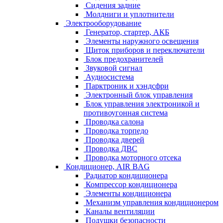
Сидения задние
Молдниги и уплотнители
Электрооборудование
Генератор, стартер, АКБ
Элементы наружного освещения
Щиток приборов и переключатели
Блок предохранителей
Звуковой сигнал
Аудиосистема
Парктроник и хэндсфри
Электронный блок управления
Блок управления электроникой и
противоугонная система
Проводка салона
Проводка торпедо
Проводка дверей
Проводка ДВС
Проводка моторного отсека
Кондиционер, AIR BAG
Радиатор кондиционера
Компрессор кондиционера
Элементы кондиционера
Механизм управления кондиционером
Каналы вентиляции
Подушки безопасности