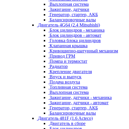
Выхлопная система
Зажигание, датчики
Генератор, стартер, АКБ
Балансировочные валы
Двигатель 4G64 (2.4 Mitsubishi)
Блок цилиндров - механика
Блок цилиндров - автомат
Головка блока цилиндров
Клапанная крышка
Кривошипно-шатунный механизм
Привод ГРМ
Помпа и термостат
Радиатор
Крепление двигателя
Впуск и выпуск
Подача воздуха
Топливная система
Выхлопная система
Зажигание, датчики - механика
Зажигание, датчики - автомат
Генератор, стартер, АКБ
Балансировочные валы
Двигатель 481F (1.6 Acteco)
Двигатель в сборе
Блок цилиндров