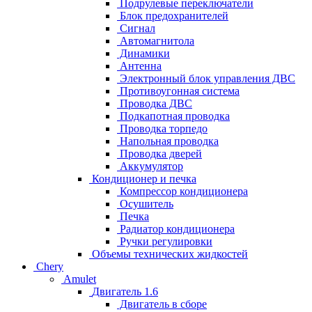
Подрулевые переключатели
Блок предохранителей
Сигнал
Автомагнитола
Динамики
Антенна
Электронный блок управления ДВС
Противоугонная система
Проводка ДВС
Подкапотная проводка
Проводка торпедо
Напольная проводка
Проводка дверей
Аккумулятор
Кондиционер и печка
Компрессор кондиционера
Осушитель
Печка
Радиатор кондиционера
Ручки регулировки
Объемы технических жидкостей
Chery
Amulet
Двигатель 1.6
Двигатель в сборе