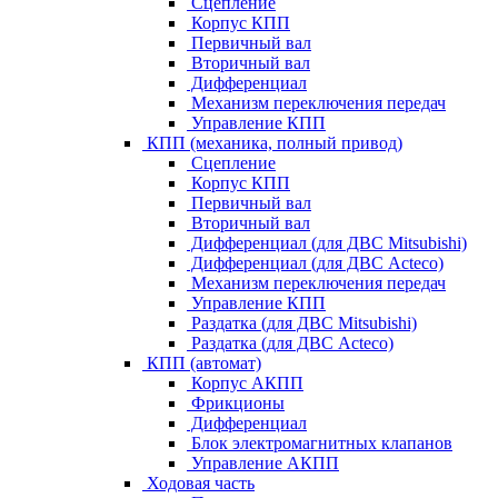
Сцепление
Корпус КПП
Первичный вал
Вторичный вал
Дифференциал
Механизм переключения передач
Управление КПП
КПП (механика, полный привод)
Сцепление
Корпус КПП
Первичный вал
Вторичный вал
Дифференциал (для ДВС Mitsubishi)
Дифференциал (для ДВС Acteco)
Механизм переключения передач
Управление КПП
Раздатка (для ДВС Mitsubishi)
Раздатка (для ДВС Acteco)
КПП (автомат)
Корпус АКПП
Фрикционы
Дифференциал
Блок электромагнитных клапанов
Управление АКПП
Ходовая часть