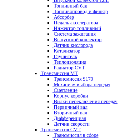
Впускной коллектор 1.8L
Топливный бак
Топливопровод и фильтр
Абсорбер
Педаль акселератора
Инжектор топливный
Система зажигания
Выпускной коллектор
Датчик кислорода
Катализатор
Глушитель
Теплоизоляция
Радиатор CVT
Трансмиссия MT
Трансмиссия S170
Механизм выбора передач
Сцепление
Корпус коробки
Вилки переключения передач
Первичный вал
Вторичный вал
Дифференциал
Датчик скорости
Трансмиссия CVT
Трансмиссия в сборе