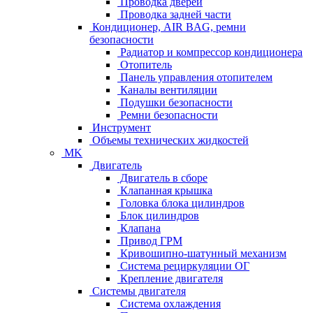
Проводка дверей
Проводка задней части
Кондиционер, AIR BAG, ремни
безопасности
Радиатор и компрессор кондиционера
Отопитель
Панель управления отопителем
Каналы вентиляции
Подушки безопасности
Ремни безопасности
Инструмент
Объемы технических жидкостей
MK
Двигатель
Двигатель в сборе
Клапанная крышка
Головка блока цилиндров
Блок цилиндров
Клапана
Привод ГРМ
Кривошипно-шатунный механизм
Система рециркуляции ОГ
Крепление двигателя
Системы двигателя
Система охлаждения