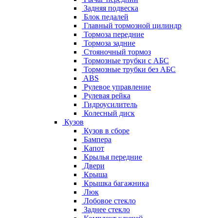
Задняя подвеска
Блок педалей
Главный тормозной цилиндр
Тормоза передние
Тормоза задние
Стояночный тормоз
Тормозные трубки с АБС
Тормозные трубки без АБС
ABS
Рулевое управление
Рулевая рейка
Гидроусилитель
Колесный диск
Кузов
Кузов в сборе
Бампера
Капот
Крылья передние
Двери
Крыша
Крышка багажника
Люк
Лобовое стекло
Заднее стекло