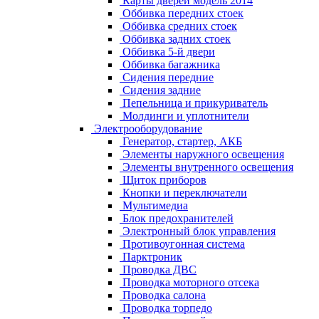
Карты дверей модель 2014
Оббивка передних стоек
Оббивка средних стоек
Оббивка задних стоек
Оббивка 5-й двери
Оббивка багажника
Сидения передние
Сидения задние
Пепельница и прикуриватель
Молдинги и уплотнители
Электрооборудование
Генератор, стартер, АКБ
Элементы наружного освещения
Элементы внутренного освещения
Щиток приборов
Кнопки и переключатели
Мультимедиа
Блок предохранителей
Электронный блок управления
Противоугонная система
Парктроник
Проводка ДВС
Проводка моторного отсека
Проводка салона
Проводка торпедо