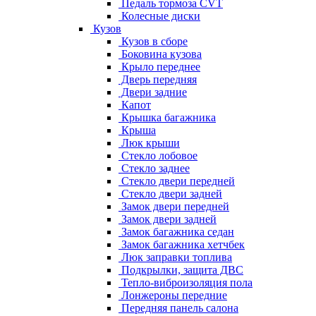
Педаль тормоза CVT
Колесные диски
Кузов
Кузов в сборе
Боковина кузова
Крыло переднее
Дверь передняя
Двери задние
Капот
Крышка багажника
Крыша
Люк крыши
Стекло лобовое
Стекло заднее
Стекло двери передней
Стекло двери задней
Замок двери передней
Замок двери задней
Замок багажника седан
Замок багажника хетчбек
Люк заправки топлива
Подкрылки, защита ДВС
Тепло-виброизоляция пола
Лонжероны передние
Передняя панель салона