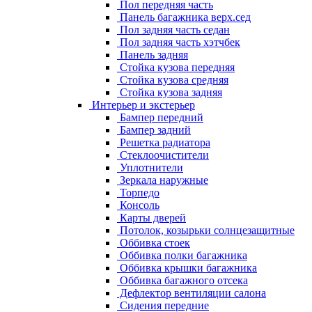
Пол передняя часть
Панель багажника верх.сед
Пол задняя часть седан
Пол задняя часть хэтчбек
Панель задняя
Стойка кузова передняя
Стойка кузова средняя
Стойка кузова задняя
Интерьер и экстерьер
Бампер передний
Бампер задний
Решетка радиатора
Стеклоочистители
Уплотнители
Зеркала наружные
Торпедо
Консоль
Карты дверей
Потолок, козырьки солнцезащитные
Оббивка стоек
Оббивка полки багажника
Оббивка крышки багажника
Оббивка багажного отсека
Дефлектор вентиляции салона
Сидения передние