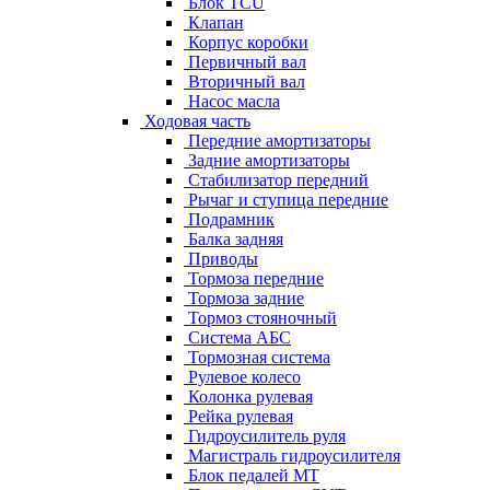
Блок TCU
Клапан
Корпус коробки
Первичный вал
Вторичный вал
Насос масла
Ходовая часть
Передние амортизаторы
Задние амортизаторы
Стабилизатор передний
Рычаг и ступица передние
Подрамник
Балка задняя
Приводы
Тормоза передние
Тормоза задние
Тормоз стояночный
Система АБС
Тормозная система
Рулевое колесо
Колонка рулевая
Рейка рулевая
Гидроусилитель руля
Магистраль гидроусилителя
Блок педалей МТ