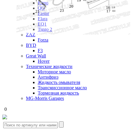
19
Kimo
20
16
QQ
LH
23
17
21
RH
Eastar
Elara
EQ1
Tiggo 2
ZAZ
Forza
BYD
F3
Great Wall
Hover
Технические жидкости
Моторное масло
Антифриз
Жидкость омывателя
Трансмиссионное масло
Тормозная жидкость
MG-Morris Garages
0