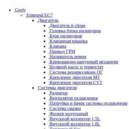
Geely
Emgrand EC7
Двигатель
Двигатель в сборе
Головка блока цилиндров
Блок цилиндров
Клапанная крышка
Клапана
Привод ГРМ
Натяжитель ремня
Кривошипно-шатунный механизм
Водяной насос и термостат
Система рециркуляции ОГ
Крепление двигателя MT
Крепление двигателя CVT
Системы двигателя
Радиатор
Вентилятор охлаждения
Патрубки и бачок системы охлаждения
Система смазки
Фильтр воздушный
Впускной коллектор 1.5L
Впускной коллектор 1.8L