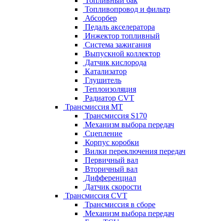
Топливный бак
Топливопровод и фильтр
Абсорбер
Педаль акселератора
Инжектор топливный
Система зажигания
Выпускной коллектор
Датчик кислорода
Катализатор
Глушитель
Теплоизоляция
Радиатор CVT
Трансмиссия MT
Трансмиссия S170
Механизм выбора передач
Сцепление
Корпус коробки
Вилки переключения передач
Первичный вал
Вторичный вал
Дифференциал
Датчик скорости
Трансмиссия CVT
Трансмиссия в сборе
Механизм выбора передач