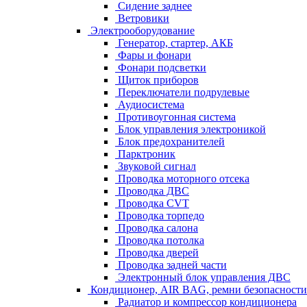
Сидение заднее
Ветровики
Электрооборудование
Генератор, стартер, АКБ
Фары и фонари
Фонари подсветки
Щиток приборов
Переключатели подрулевые
Аудиосистема
Противоугонная система
Блок управления электроникой
Блок предохранителей
Парктроник
Звуковой сигнал
Проводка моторного отсека
Проводка ДВС
Проводка CVT
Проводка торпедо
Проводка салона
Проводка потолка
Проводка дверей
Проводка задней части
Электронный блок управления ДВС
Кондиционер, AIR BAG, ремни безопасности
Радиатор и компрессор кондиционера