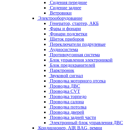
Сидения передние
Сидение заднее
Ветровики
Электрооборудование
Генератор, стартер, АКБ
Фары и фонари
Фонари подсветки
Щиток приборов
Переключатели подрулевые
Аудиосистема
Противоугонная система
Блок управления электроникой
Блок предохранителей
Парктроник
Звуковой сигнал
Проводка моторного отсека
Проводка ДВС
Проводка CVT
Проводка торпедо
Проводка салона
Проводка потолка
Проводка дверей
Проводка задней части
Электронный блок управления ДВС
Кондиционер, AIR BAG, ремни