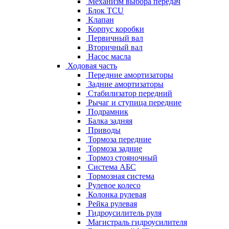
Механизм выбора передач
Блок TCU
Клапан
Корпус коробки
Первичный вал
Вторичный вал
Насос масла
Ходовая часть
Передние амортизаторы
Задние амортизаторы
Стабилизатор передний
Рычаг и ступица передние
Подрамник
Балка задняя
Приводы
Тормоза передние
Тормоза задние
Тормоз стояночный
Система АБС
Тормозная система
Рулевое колесо
Колонка рулевая
Рейка рулевая
Гидроусилитель руля
Магистраль гидроусилителя