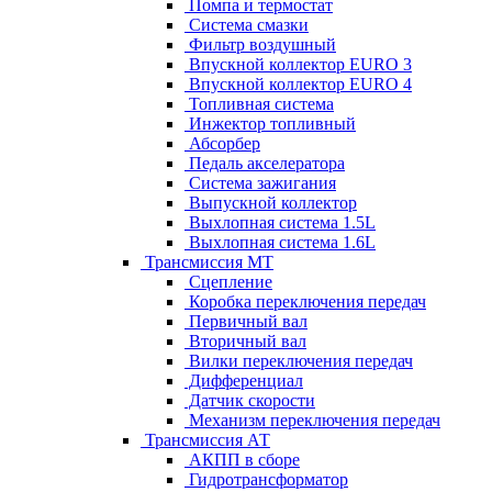
Помпа и термостат
Система смазки
Фильтр воздушный
Впускной коллектор EURO 3
Впускной коллектор EURO 4
Топливная система
Инжектор топливный
Абсорбер
Педаль акселератора
Система зажигания
Выпускной коллектор
Выхлопная система 1.5L
Выхлопная система 1.6L
Трансмиссия МТ
Сцепление
Коробка переключения передач
Первичный вал
Вторичный вал
Вилки переключения передач
Дифференциал
Датчик скорости
Механизм переключения передач
Трансмиссия АТ
АКПП в сборе
Гидротрансформатор