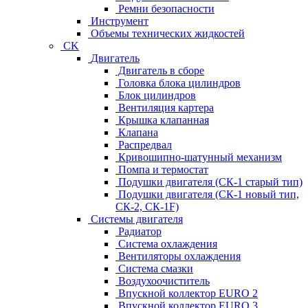
Ремни безопасности
Инструмент
Объемы технических жидкостей
CK
Двигатель
Двигатель в сборе
Головка блока цилиндров
Блок цилиндров
Вентиляция картера
Крышка клапанная
Клапана
Распредвал
Кривошипно-шатунный механизм
Помпа и термостат
Подушки двигателя (СК-1 старый тип)
Подушки двигателя (СК-1 новый тип,
СК-2, СК-1F)
Системы двигателя
Радиатор
Система охлаждения
Вентиляторы охлаждения
Система смазки
Воздухоочиститель
Впускной коллектор EURO 2
Впускной коллектор EURO 3