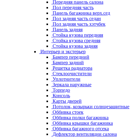
Передняя панель салона
Пол передняя часть
Панель багажника верх.сед
Пол задняя часть седан
Пол задняя часть хэтчбек
Панель задняя
Стойка кузова передняя
Стойка кузова средняя
Стойка кузова задняя
Интерьер и экстерьер
Бампер передний
Бампер задний
Решетка радиатора
Стеклоочистители
Уплотнители
Зеркала наружные
Торпедо
Консоль
Карты дверей
Потолок, козырьки солнцезащитные
Оббивка стоек
Оббивка полки багажника
Оббивка крышки багажника
Оббивка багажного отсека
Дефлектор вентиляции салона