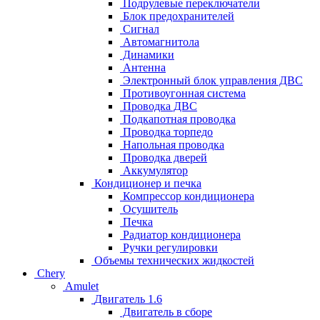
Подрулевые переключатели
Блок предохранителей
Сигнал
Автомагнитола
Динамики
Антенна
Электронный блок управления ДВС
Противоугонная система
Проводка ДВС
Подкапотная проводка
Проводка торпедо
Напольная проводка
Проводка дверей
Аккумулятор
Кондиционер и печка
Компрессор кондиционера
Осушитель
Печка
Радиатор кондиционера
Ручки регулировки
Объемы технических жидкостей
Chery
Amulet
Двигатель 1.6
Двигатель в сборе