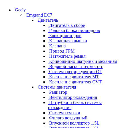
Geely
Emgrand EC7
Двигатель
Двигатель в сборе
Головка блока цилиндров
Блок цилиндров
Клапанная крышка
Клапана
Привод ГРМ
Натяжитель ремня
Кривошипно-шатунный механизм
Водяной насос и термостат
Система рециркуляции ОГ
Крепление двигателя MT
Крепление двигателя CVT
Системы двигателя
Радиатор
Вентилятор охлаждения
Патрубки и бачок системы
охлаждения
Система смазки
Фильтр воздушный
Впускной коллектор 1.5L