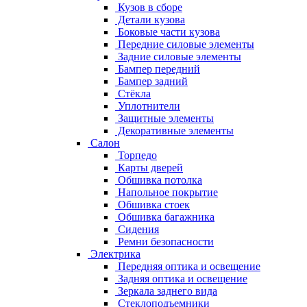
Кузов в сборе
Детали кузова
Боковые части кузова
Передние силовые элементы
Задние силовые элементы
Бампер передний
Бампер задний
Стёкла
Уплотнители
Защитные элементы
Декоративные элементы
Салон
Торпедо
Карты дверей
Обшивка потолка
Напольное покрытие
Обшивка стоек
Обшивка багажника
Сидения
Ремни безопасности
Электрика
Передняя оптика и освещение
Задняя оптика и освещение
Зеркала заднего вида
Стеклоподъемники