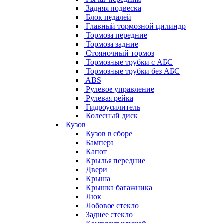
Задняя подвеска
Блок педалей
Главный тормозной цилиндр
Тормоза передние
Тормоза задние
Стояночный тормоз
Тормозные трубки с АБС
Тормозные трубки без АБС
ABS
Рулевое управление
Рулевая рейка
Гидроусилитель
Колесный диск
Кузов
Кузов в сборе
Бампера
Капот
Крылья передние
Двери
Крыша
Крышка багажника
Люк
Лобовое стекло
Заднее стекло