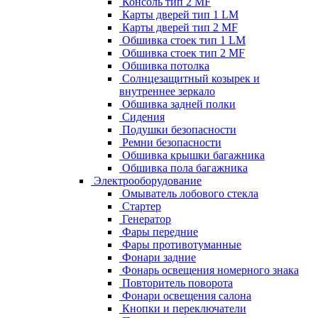
Консоль тип 2 MF
Карты дверей тип 1 LM
Карты дверей тип 2 MF
Обшивка стоек тип 1 LM
Обшивка стоек тип 2 MF
Обшивка потолка
Солнцезащитный козырек и
внутреннее зеркало
Обшивка задней полки
Сидения
Подушки безопасности
Ремни безопасности
Обшивка крышки багажника
Обшивка пола багажника
Электрооборудование
Омыватель лобового стекла
Стартер
Генератор
Фары передние
Фары противотуманные
Фонари задние
Фонарь освещения номерного знака
Повторитель поворота
Фонари освещения салона
Кнопки и переключатели