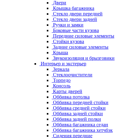
Двери
Крышка багажника
Стекло двери передней
Стекло двери задней
Ручки и замки
Боковые части кузова
Передние силовые элементы
Стойки кузова
Задние силовые элементы
Крыша
Звукоизоляция и брызговики
Интерьер и экстерьер
Зеркала
Стеклоочистители
Торпедо
Консоль
Карты дверей
Оббивка потолка
Оббивка передней стойки
Оббивка средней стойки
Оббивка задней стойки
Оббивка задней полки
Оббивка багажника седан
Оббивка багажника хетчбэк
Сидения передние