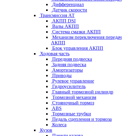
Дифференциал
Датчик скорости
Трансмиссия АТ
АКПП DSI
Валы АКПП
Система смазки АКПП
Механизм переключения передач
АКПП
Блок управления АКПП
Ходовая часть
Передняя подвеска
Задняя подвеска
Амортизаторы
Приводы
Рулевое управление
Гидроусилитель
Главный тормозной цилиндр
Тормозной механизм
Стояночный тормоз
ABS
Тормозные трубки
Педаль сцепления и тормоза
Колеса
Кузов
Панели кузова