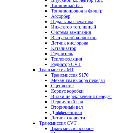
Впускной коллектор 1.8L
Топливный бак
Топливопровод и фильтр
Абсорбер
Педаль акселератора
Инжектор топливный
Система зажигания
Выпускной коллектор
Датчик кислорода
Катализатор
Глушитель
Теплоизоляция
Радиатор CVT
Трансмиссия MT
Трансмиссия S170
Механизм выбора передач
Сцепление
Корпус коробки
Вилки переключения передач
Первичный вал
Вторичный вал
Дифференциал
Датчик скорости
Трансмиссия CVT
Трансмиссия в сборе