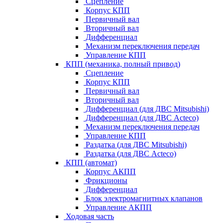
Сцепление
Корпус КПП
Первичный вал
Вторичный вал
Дифференциал
Механизм переключения передач
Управление КПП
КПП (механика, полный привод)
Сцепление
Корпус КПП
Первичный вал
Вторичный вал
Дифференциал (для ДВС Mitsubishi)
Дифференциал (для ДВС Acteco)
Механизм переключения передач
Управление КПП
Раздатка (для ДВС Mitsubishi)
Раздатка (для ДВС Acteco)
КПП (автомат)
Корпус АКПП
Фрикционы
Дифференциал
Блок электромагнитных клапанов
Управление АКПП
Ходовая часть