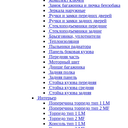
Комплект ключей
Замок багажника и лючка бензобака
Зеркала наружные
Ручки и замки передних дверей
Ручки и замки задних дверей
Стеклоподъемники передние
Стеклоподъемники задние
Брызговики, уплотнители
Теплоизоляция
Пыльники радиатора
Панель боковая кузова
Передняя часть
Моторный щит
Днище багажника
Задняя полка
Задняя панель
Стойка кузова передняя
Стойка кузова средняя
Стойка кузова задняя
Интерьер
Поперечина торпедо тип 1 LM
Поперечина торпедо тип 2 MF
Торпедо тип 1 LM
Торпедо тип 2 MF
Консоль тип 1 LM