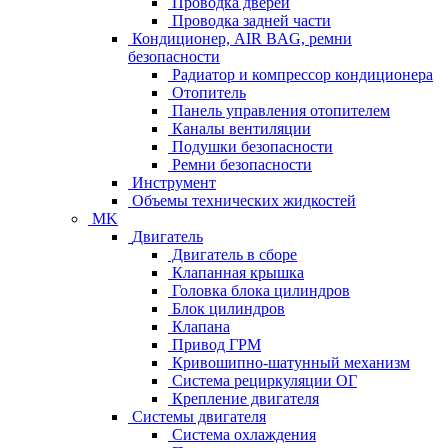
Проводка дверей
Проводка задней части
Кондиционер, AIR BAG, ремни
безопасности
Радиатор и компрессор кондиционера
Отопитель
Панель управления отопителем
Каналы вентиляции
Подушки безопасности
Ремни безопасности
Инструмент
Объемы технических жидкостей
MK
Двигатель
Двигатель в сборе
Клапанная крышка
Головка блока цилиндров
Блок цилиндров
Клапана
Привод ГРМ
Кривошипно-шатунный механизм
Система рециркуляции ОГ
Крепление двигателя
Системы двигателя
Система охлаждения