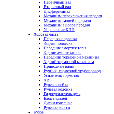
Первичный вал
Вторичный вал
Дифференциал
Механизм переключения передач
Механизм задней передачи
Механизм выбора передач
Управление КПП
Ходовая часть
Передняя подвеска
Задняя подвеска
Передние амортизаторы
Задние амортизаторы
Передний тормозной механизм
Задний тормозной механизм
Приводные валы
Ручник, тормозной трубопровод
Усилитель тормозов
ABS
Рулевая рейка
Рулевая колонка
Гидроусилитель руля
Блок педалей
Диски колесные
Рулевое колесо
Кузов