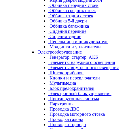
Карты дверей модель 2014
Оббивка передних стоек
Оббивка средних стоек
Оббивка задних стоек
Оббивка 5-й двери
Оббивка багажника
Сидения передние
Сидения задние
Пепельница и прикуриватель
Молдинги и уплотнители
Электрооборудование
Генератор, стартер, АКБ
Элементы наружного освещения
Элементы внутренного освещения
Щиток приборов
Кнопки и переключатели
Мультимедиа
Блок предохранителей
Электронный блок управления
Противоугонная система
Парктроник
Проводка ДВС
Проводка моторного отсека
Проводка салона
Проводка торпедо