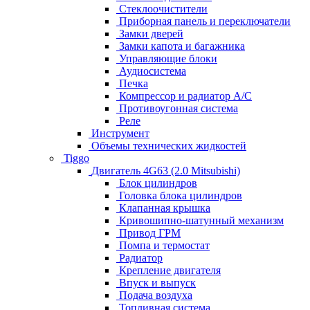
Стеклоочистители
Приборная панель и переключатели
Замки дверей
Замки капота и багажника
Управляющие блоки
Аудиосистема
Печка
Компрессор и радиатор А/C
Противоугонная система
Реле
Инструмент
Объемы технических жидкостей
Tiggo
Двигатель 4G63 (2.0 Mitsubishi)
Блок цилиндров
Головка блока цилиндров
Клапанная крышка
Кривошипно-шатунный механизм
Привод ГРМ
Помпа и термостат
Радиатор
Крепление двигателя
Впуск и выпуск
Подача воздуха
Топливная система