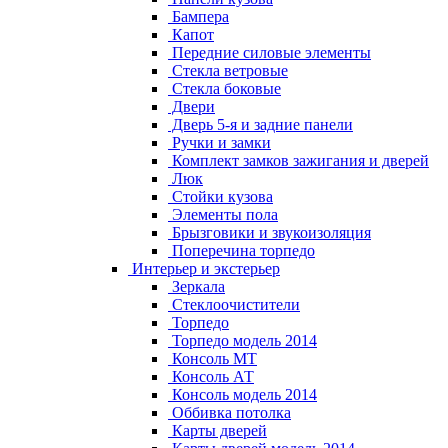
Бампера
Капот
Передние силовые элементы
Стекла ветровые
Стекла боковые
Двери
Дверь 5-я и задние панели
Ручки и замки
Комплект замков зажигания и дверей
Люк
Стойки кузова
Элементы пола
Брызговики и звукоизоляция
Поперечина торпедо
Интерьер и экстерьер
Зеркала
Стеклоочистители
Торпедо
Торпедо модель 2014
Консоль МТ
Консоль АТ
Консоль модель 2014
Оббивка потолка
Карты дверей