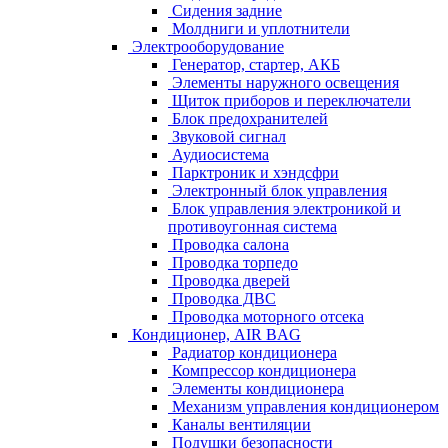
Сидения задние
Молдниги и уплотнители
Электрооборудование
Генератор, стартер, АКБ
Элементы наружного освещения
Щиток приборов и переключатели
Блок предохранителей
Звуковой сигнал
Аудиосистема
Парктроник и хэндсфри
Электронный блок управления
Блок управления электроникой и
противоугонная система
Проводка салона
Проводка торпедо
Проводка дверей
Проводка ДВС
Проводка моторного отсека
Кондиционер, AIR BAG
Радиатор кондиционера
Компрессор кондиционера
Элементы кондиционера
Механизм управления кондиционером
Каналы вентиляции
Подушки безопасности