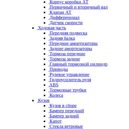
Корпус коробки АТ
Первичный и вторичный вал
Клапан АТ
Дифференциал
Датчик скорости
Ходовая часть
Передняя подвеска
Задняя балка
Передние амортизаторы
Задние амортизаторы
Тормоза передние
Тормоза задние
Главный тормозной цилиндр
Приводы
Рулевое управление
Гидроусилитель руля
ABS
Тормозные трубки
Колеса
Кузов
Кузов в сборе
Бампер передний
Бампер задний
Капот
Стекла ветровые