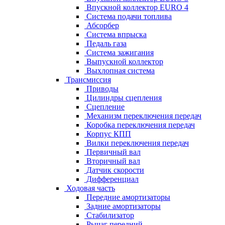
Впускной коллектор EURO 4
Система подачи топлива
Абсорбер
Система впрыска
Педаль газа
Система зажигания
Выпускной коллектор
Выхлопная система
Трансмиссия
Приводы
Цилиндры сцепления
Сцепление
Механизм переключения передач
Коробка переключения передач
Корпус КПП
Вилки переключения передач
Первичный вал
Вторичный вал
Датчик скорости
Дифференциал
Ходовая часть
Передние амортизаторы
Задние амортизаторы
Стабилизатор
Рычаг передний