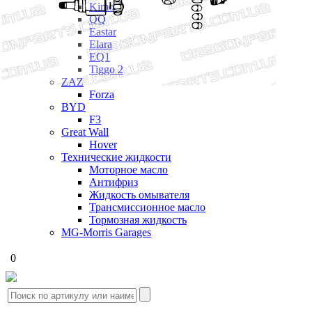
Kimo
QQ
Eastar
Elara
EQ1
Tiggo 2
ZAZ
Forza
BYD
F3
Great Wall
Hover
Технические жидкости
Моторное масло
Антифриз
Жидкость омывателя
Трансмиссионное масло
Тормозная жидкость
MG-Morris Garages
0