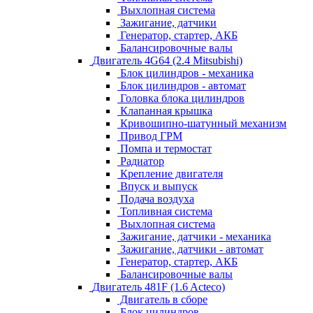
Выхлопная система
Зажигание, датчики
Генератор, стартер, АКБ
Балансировочные валы
Двигатель 4G64 (2.4 Mitsubishi)
Блок цилиндров - механика
Блок цилиндров - автомат
Головка блока цилиндров
Клапанная крышка
Кривошипно-шатунный механизм
Привод ГРМ
Помпа и термостат
Радиатор
Крепление двигателя
Впуск и выпуск
Подача воздуха
Топливная система
Выхлопная система
Зажигание, датчики - механика
Зажигание, датчики - автомат
Генератор, стартер, АКБ
Балансировочные валы
Двигатель 481F (1.6 Acteco)
Двигатель в сборе
Блок цилиндров