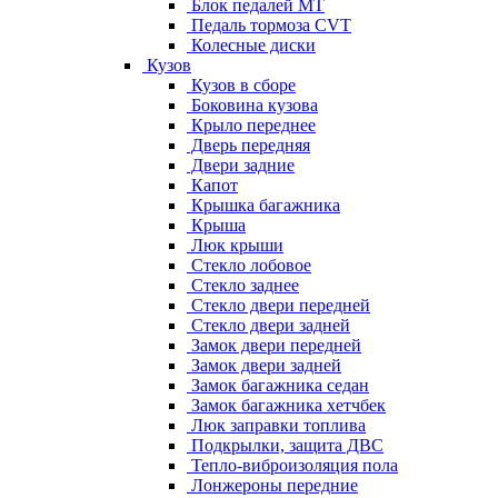
Блок педалей МТ
Педаль тормоза CVT
Колесные диски
Кузов
Кузов в сборе
Боковина кузова
Крыло переднее
Дверь передняя
Двери задние
Капот
Крышка багажника
Крыша
Люк крыши
Стекло лобовое
Стекло заднее
Стекло двери передней
Стекло двери задней
Замок двери передней
Замок двери задней
Замок багажника седан
Замок багажника хетчбек
Люк заправки топлива
Подкрылки, защита ДВС
Тепло-виброизоляция пола
Лонжероны передние