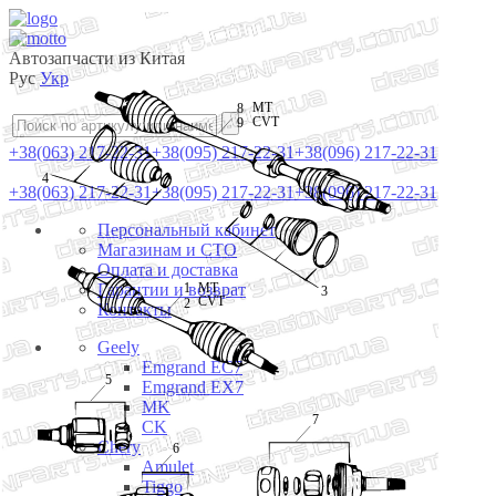
Автозапчасти из Китая
Рус
Укр
MT
8
CVT
9
+38(063) 217-22-31
+38(095) 217-22-31
+38(096) 217-22-31
4
+38(063) 217-22-31
+38(095) 217-22-31
+38(096) 217-22-31
Персональный кабинет
Магазинам и СТО
Оплата и доставка
Гарантии и возврат
1
MT
3
CVT
2
Контакты
Geely
Emgrand EC7
5
Emgrand EX7
MK
7
CK
Chery
6
Amulet
Tiggo