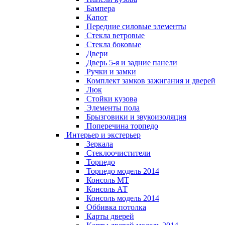
Бампера
Капот
Передние силовые элементы
Стекла ветровые
Стекла боковые
Двери
Дверь 5-я и задние панели
Ручки и замки
Комплект замков зажигания и дверей
Люк
Стойки кузова
Элементы пола
Брызговики и звукоизоляция
Поперечина торпедо
Интерьер и экстерьер
Зеркала
Стеклоочистители
Торпедо
Торпедо модель 2014
Консоль МТ
Консоль АТ
Консоль модель 2014
Оббивка потолка
Карты дверей