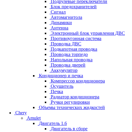
Подрулевые переключатели
Блок предохранителей
Сигнал
Автомагнитола
Динамики
Антенна
Электронный блок управления ДВС
Противоугонная система
Проводка ДВС
Подкапотная проводка
Проводка торпедо
Напольная проводка
Проводка дверей
Аккумулятор
Кондиционер и печка
Компрессор кондиционера
Осушитель
Печка
Радиатор кондиционера
Ручки регулировки
Объемы технических жидкостей
Chery
Amulet
Двигатель 1.6
Двигатель в сборе