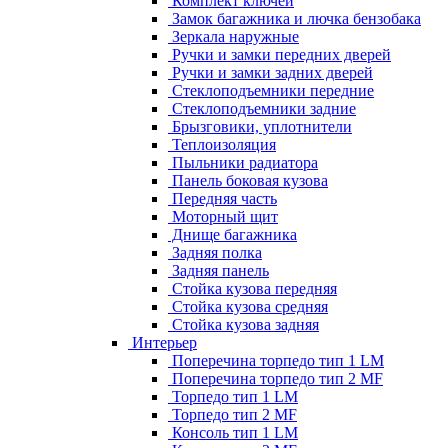
Комплект ключей
Замок багажника и лючка бензобака
Зеркала наружные
Ручки и замки передних дверей
Ручки и замки задних дверей
Стеклоподъемники передние
Стеклоподъемники задние
Брызговики, уплотнители
Теплоизоляция
Пыльники радиатора
Панель боковая кузова
Передняя часть
Моторный щит
Днище багажника
Задняя полка
Задняя панель
Стойка кузова передняя
Стойка кузова средняя
Стойка кузова задняя
Интерьер
Поперечина торпедо тип 1 LM
Поперечина торпедо тип 2 MF
Торпедо тип 1 LM
Торпедо тип 2 MF
Консоль тип 1 LM