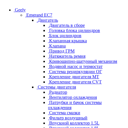
Geely
Emgrand EC7
Двигатель
Двигатель в сборе
Головка блока цилиндров
Блок цилиндров
Клапанная крышка
Клапана
Привод ГРМ
Натяжитель ремня
Кривошипно-шатунный механизм
Водяной насос и термостат
Система рециркуляции ОГ
Крепление двигателя MT
Крепление двигателя CVT
Системы двигателя
Радиатор
Вентилятор охлаждения
Патрубки и бачок системы
охлаждения
Система смазки
Фильтр воздушный
Впускной коллектор 1.5L