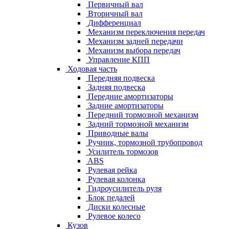
Первичный вал
Вторичный вал
Дифференциал
Механизм переключения передач
Механизм задней передачи
Механизм выбора передач
Управление КПП
Ходовая часть
Передняя подвеска
Задняя подвеска
Передние амортизаторы
Задние амортизаторы
Передний тормозной механизм
Задний тормозной механизм
Приводные валы
Ручник, тормозной трубопровод
Усилитель тормозов
ABS
Рулевая рейка
Рулевая колонка
Гидроусилитель руля
Блок педалей
Диски колесные
Рулевое колесо
Кузов