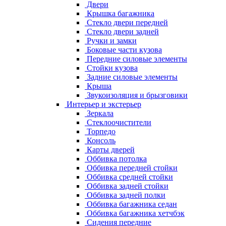
Двери
Крышка багажника
Стекло двери передней
Стекло двери задней
Ручки и замки
Боковые части кузова
Передние силовые элементы
Стойки кузова
Задние силовые элементы
Крыша
Звукоизоляция и брызговики
Интерьер и экстерьер
Зеркала
Стеклоочистители
Торпедо
Консоль
Карты дверей
Оббивка потолка
Оббивка передней стойки
Оббивка средней стойки
Оббивка задней стойки
Оббивка задней полки
Оббивка багажника седан
Оббивка багажника хетчбэк
Сидения передние