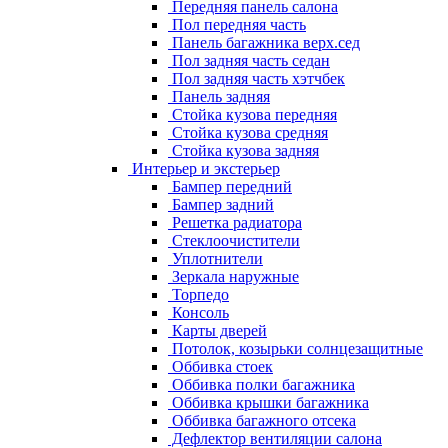
Передняя панель салона
Пол передняя часть
Панель багажника верх.сед
Пол задняя часть седан
Пол задняя часть хэтчбек
Панель задняя
Стойка кузова передняя
Стойка кузова средняя
Стойка кузова задняя
Интерьер и экстерьер
Бампер передний
Бампер задний
Решетка радиатора
Стеклоочистители
Уплотнители
Зеркала наружные
Торпедо
Консоль
Карты дверей
Потолок, козырьки солнцезащитные
Оббивка стоек
Оббивка полки багажника
Оббивка крышки багажника
Оббивка багажного отсека
Дефлектор вентиляции салона