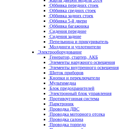
Карты дверей модель 2014
Оббивка передних стоек
Оббивка средних стоек
Оббивка задних стоек
Оббивка 5-й двери
Оббивка багажника
Сидения передние
Сидения задние
Пепельница и прикуриватель
Молдинги и уплотнители
Электрооборудование
Генератор, стартер, АКБ
Элементы наружного освещения
Элементы внутренного освещения
Щиток приборов
Кнопки и переключатели
Мультимедиа
Блок предохранителей
Электронный блок управления
Противоугонная система
Парктроник
Проводка ДВС
Проводка моторного отсека
Проводка салона
Проводка торпедо