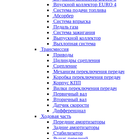
Впускной коллектор EURO 4
Система подачи топлива
Абсорбер
Система впрыска
Педаль газа
Система зажигания
Выпускной коллектор
Выхлопная система
Трансмиссия
Приводы
Цилиндры сцепления
Сцепление
Механизм переключения передач
Коробка переключения передач
Корпус КПП
Вилки переключения передач
Первичный вал
Вторичный вал
Датчик скорости
Дифференциал
Ходовая часть
Передние амортизаторы
Задние амортизаторы
Стабилизатор
Рычаг передний