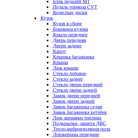
Блок педалей МТ
Педаль тормоза CVT
Колесные диски
Кузов
Кузов в сборе
Боковина кузова
Крыло переднее
Дверь передняя
Двери задние
Капот
Крышка багажника
Крыша
Люк крыши
Стекло лобовое
Стекло заднее
Стекло двери передней
Стекло двери задней
Замок двери передней
Замок двери задней
Замок багажника седан
Замок багажника хетчбек
Люк заправки топлива
Подкрылки, защита ДВС
Тепло-виброизоляция пола
Лонжероны передние