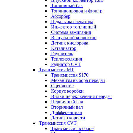
Впускной коллектор 1.8L
Топливный бак
Топливопровод и фильтр
Абсорбер
Педаль акселератора
Инжектор топливный
Система зажигания
Выпускной коллектор
Датчик кислорода
Катализатор
Глушитель
Теплоизоляция
Радиатор CVT
Трансмиссия MT
Трансмиссия S170
Механизм выбора передач
Сцепление
Корпус коробки
Вилки переключения передач
Первичный вал
Вторичный вал
Дифференциал
Датчик скорости
Трансмиссия CVT
Трансмиссия в сборе