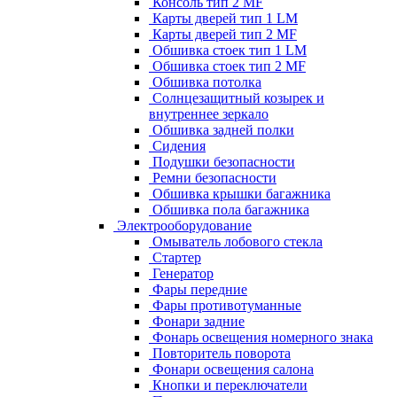
Консоль тип 2 MF
Карты дверей тип 1 LM
Карты дверей тип 2 MF
Обшивка стоек тип 1 LM
Обшивка стоек тип 2 MF
Обшивка потолка
Солнцезащитный козырек и
внутреннее зеркало
Обшивка задней полки
Сидения
Подушки безопасности
Ремни безопасности
Обшивка крышки багажника
Обшивка пола багажника
Электрооборудование
Омыватель лобового стекла
Стартер
Генератор
Фары передние
Фары противотуманные
Фонари задние
Фонарь освещения номерного знака
Повторитель поворота
Фонари освещения салона
Кнопки и переключатели