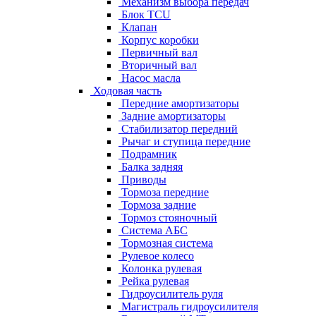
Механизм выбора передач
Блок TCU
Клапан
Корпус коробки
Первичный вал
Вторичный вал
Насос масла
Ходовая часть
Передние амортизаторы
Задние амортизаторы
Стабилизатор передний
Рычаг и ступица передние
Подрамник
Балка задняя
Приводы
Тормоза передние
Тормоза задние
Тормоз стояночный
Система АБС
Тормозная система
Рулевое колесо
Колонка рулевая
Рейка рулевая
Гидроусилитель руля
Магистраль гидроусилителя