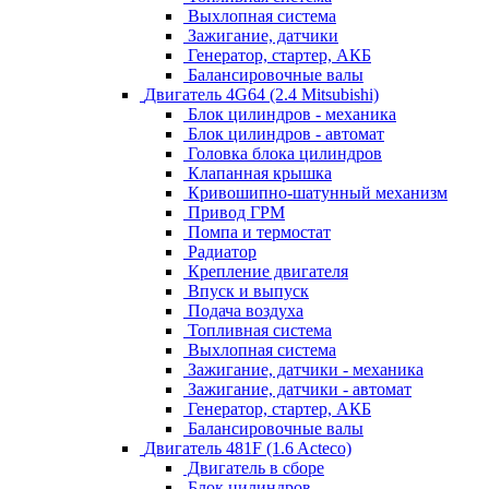
Выхлопная система
Зажигание, датчики
Генератор, стартер, АКБ
Балансировочные валы
Двигатель 4G64 (2.4 Mitsubishi)
Блок цилиндров - механика
Блок цилиндров - автомат
Головка блока цилиндров
Клапанная крышка
Кривошипно-шатунный механизм
Привод ГРМ
Помпа и термостат
Радиатор
Крепление двигателя
Впуск и выпуск
Подача воздуха
Топливная система
Выхлопная система
Зажигание, датчики - механика
Зажигание, датчики - автомат
Генератор, стартер, АКБ
Балансировочные валы
Двигатель 481F (1.6 Acteco)
Двигатель в сборе
Блок цилиндров