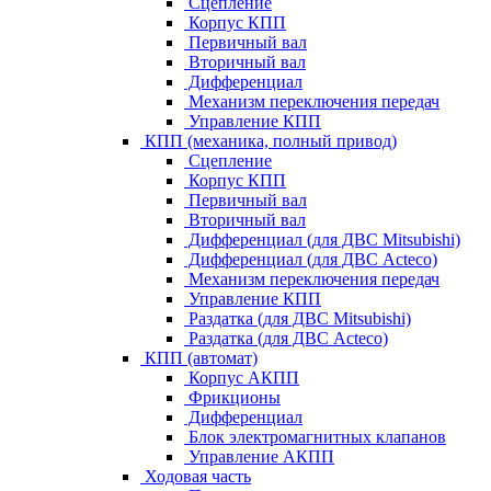
Сцепление
Корпус КПП
Первичный вал
Вторичный вал
Дифференциал
Механизм переключения передач
Управление КПП
КПП (механика, полный привод)
Сцепление
Корпус КПП
Первичный вал
Вторичный вал
Дифференциал (для ДВС Mitsubishi)
Дифференциал (для ДВС Acteco)
Механизм переключения передач
Управление КПП
Раздатка (для ДВС Mitsubishi)
Раздатка (для ДВС Acteco)
КПП (автомат)
Корпус АКПП
Фрикционы
Дифференциал
Блок электромагнитных клапанов
Управление АКПП
Ходовая часть