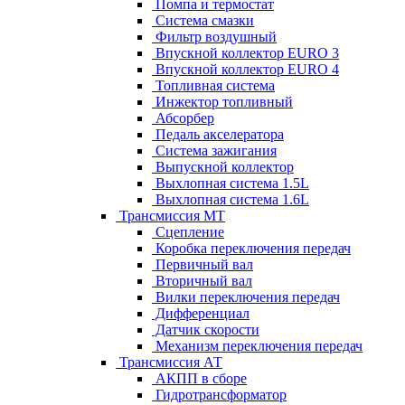
Помпа и термостат
Система смазки
Фильтр воздушный
Впускной коллектор EURO 3
Впускной коллектор EURO 4
Топливная система
Инжектор топливный
Абсорбер
Педаль акселератора
Система зажигания
Выпускной коллектор
Выхлопная система 1.5L
Выхлопная система 1.6L
Трансмиссия МТ
Сцепление
Коробка переключения передач
Первичный вал
Вторичный вал
Вилки переключения передач
Дифференциал
Датчик скорости
Механизм переключения передач
Трансмиссия АТ
АКПП в сборе
Гидротрансформатор