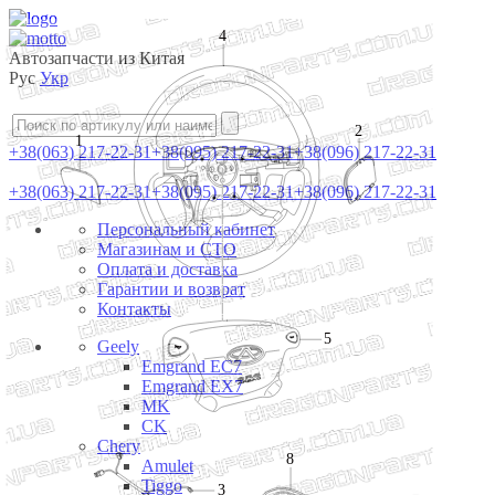
4
Автозапчасти из Китая
Рус
Укр
2
1
+38(063) 217-22-31
+38(095) 217-22-31
+38(096) 217-22-31
+38(063) 217-22-31
+38(095) 217-22-31
+38(096) 217-22-31
Персональный кабинет
Магазинам и СТО
Оплата и доставка
Гарантии и возврат
Контакты
5
Geely
Emgrand EC7
Emgrand EX7
MK
CK
Chery
8
Amulet
Tiggo
3