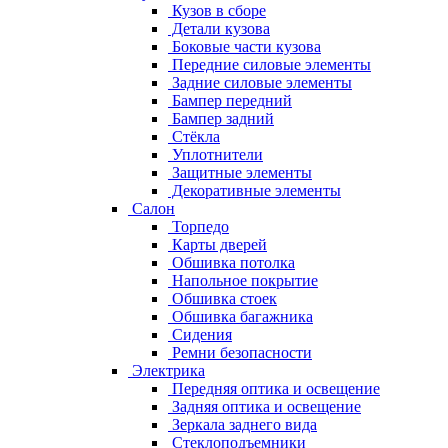
Кузов в сборе
Детали кузова
Боковые части кузова
Передние силовые элементы
Задние силовые элементы
Бампер передний
Бампер задний
Стёкла
Уплотнители
Защитные элементы
Декоративные элементы
Салон
Торпедо
Карты дверей
Обшивка потолка
Напольное покрытие
Обшивка стоек
Обшивка багажника
Сидения
Ремни безопасности
Электрика
Передняя оптика и освещение
Задняя оптика и освещение
Зеркала заднего вида
Стеклоподъемники