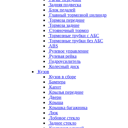
Задняя подвеска
Блок педалей
Главный тормозной цилиндр
Тормоза передние
Тормоза задние
Стояночный тормоз
Тормозные трубки с АБС
Тормозные трубки без АБС
ABS
Рулевое управление
Рулевая рейка
Гидроусилитель
Колесный диск
Кузов
Кузов в сборе
Бампера
Капот
Крылья передние
Двери
Крыша
Крышка багажника
Люк
Лобовое стекло
Заднее стекло