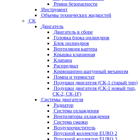
Ремни безопасности
Инструмент
Объемы технических жидкостей
CK
Двигатель
Двигатель в сборе
Головка блока цилиндров
Блок цилиндров
Вентиляция картера
Крышка клапанная
Клапана
Распредвал
Кривошипно-шатунный механизм
Помпа и термостат
Подушки двигателя (СК-1 старый тип)
Подушки двигателя (СК-1 новый тип,
СК-2, СК-1F)
Системы двигателя
Радиатор
Система охлаждения
Вентиляторы охлаждения
Система смазки
Воздухоочиститель
Впускной коллектор EURO 2
Впускной коллектор EURO 3