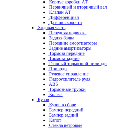
Корпус коробки АТ
Первичный и вторичный вал
Клапан АТ
Дифференциал
Датчик скорости
Ходовая часть
Передняя подвеска
Задняя балка
Передние амортизаторы
Задние амортизаторы
Тормоза передние
Тормоза задние
Главный тормозной цилиндр
Приводы
Рулевое управление
Гидроусилитель руля
ABS
Тормозные трубки
Колеса
Кузов
Кузов в сборе
Бампер передний
Бампер задний
Капот
Стекла ветровые