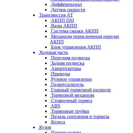
Дифференциал
Датчик скорости
Трансмиссия АТ
АКПП DSI
Валы АКПП
Система смазки АКПП
Механизм переключения передач
АКПП
Блок управления АКПП
Ходовая часть
Передняя подвеска
Задняя подвеска
Амортизаторы
Приводы
Рулевое управление
Гидроусилитель
Главный тормозной цилиндр
Тормозной механизм
Стояночный тормоз
ABS
Тормозные трубки
Педаль сцепления и тормоза
Колеса
Кузов
Панели кузова