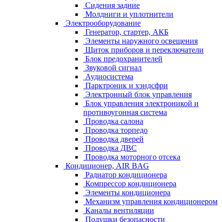
Сидения задние
Молдниги и уплотнители
Электрооборудование
Генератор, стартер, АКБ
Элементы наружного освещения
Щиток приборов и переключатели
Блок предохранителей
Звуковой сигнал
Аудиосистема
Парктроник и хэндсфри
Электронный блок управления
Блок управления электроникой и
противоугонная система
Проводка салона
Проводка торпедо
Проводка дверей
Проводка ДВС
Проводка моторного отсека
Кондиционер, AIR BAG
Радиатор кондиционера
Компрессор кондиционера
Элементы кондиционера
Механизм управления кондиционером
Каналы вентиляции
Подушки безопасности