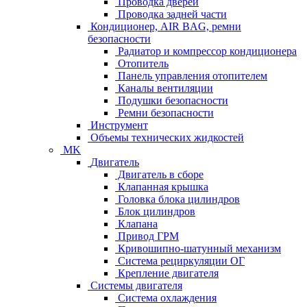
Проводка дверей
Проводка задней части
Кондиционер, AIR BAG, ремни
безопасности
Радиатор и компрессор кондиционера
Отопитель
Панель управления отопителем
Каналы вентиляции
Подушки безопасности
Ремни безопасности
Инструмент
Объемы технических жидкостей
MK
Двигатель
Двигатель в сборе
Клапанная крышка
Головка блока цилиндров
Блок цилиндров
Клапана
Привод ГРМ
Кривошипно-шатунный механизм
Система рециркуляции ОГ
Крепление двигателя
Системы двигателя
Система охлаждения