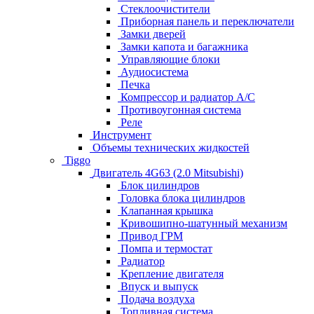
Стеклоочистители
Приборная панель и переключатели
Замки дверей
Замки капота и багажника
Управляющие блоки
Аудиосистема
Печка
Компрессор и радиатор А/C
Противоугонная система
Реле
Инструмент
Объемы технических жидкостей
Tiggo
Двигатель 4G63 (2.0 Mitsubishi)
Блок цилиндров
Головка блока цилиндров
Клапанная крышка
Кривошипно-шатунный механизм
Привод ГРМ
Помпа и термостат
Радиатор
Крепление двигателя
Впуск и выпуск
Подача воздуха
Топливная система