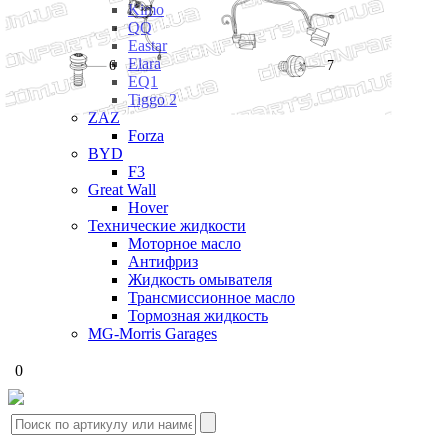
Kimo
QQ
Eastar
Elara
7
6
EQ1
Tiggo 2
ZAZ
Forza
BYD
F3
Great Wall
Hover
Технические жидкости
Моторное масло
Антифриз
Жидкость омывателя
Трансмиссионное масло
Тормозная жидкость
MG-Morris Garages
0