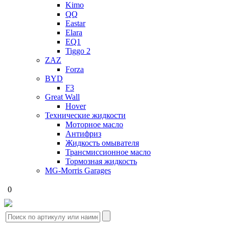
Kimo
QQ
Eastar
Elara
EQ1
Tiggo 2
ZAZ
Forza
BYD
F3
Great Wall
Hover
Технические жидкости
Моторное масло
Антифриз
Жидкость омывателя
Трансмиссионное масло
Тормозная жидкость
MG-Morris Garages
0