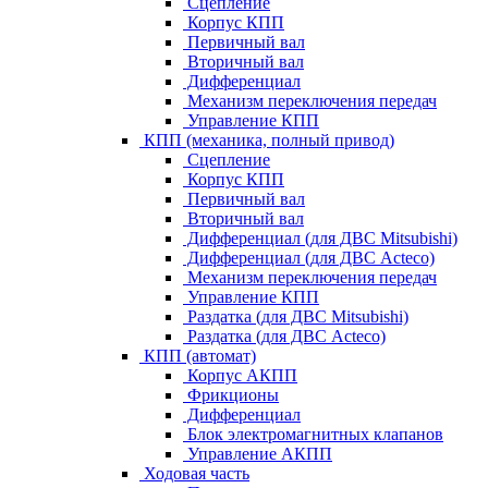
Сцепление
Корпус КПП
Первичный вал
Вторичный вал
Дифференциал
Механизм переключения передач
Управление КПП
КПП (механика, полный привод)
Сцепление
Корпус КПП
Первичный вал
Вторичный вал
Дифференциал (для ДВС Mitsubishi)
Дифференциал (для ДВС Acteco)
Механизм переключения передач
Управление КПП
Раздатка (для ДВС Mitsubishi)
Раздатка (для ДВС Acteco)
КПП (автомат)
Корпус АКПП
Фрикционы
Дифференциал
Блок электромагнитных клапанов
Управление АКПП
Ходовая часть