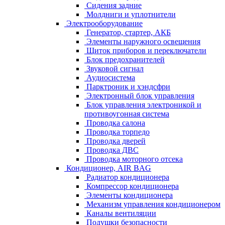
Сидения задние
Молдниги и уплотнители
Электрооборудование
Генератор, стартер, АКБ
Элементы наружного освещения
Щиток приборов и переключатели
Блок предохранителей
Звуковой сигнал
Аудиосистема
Парктроник и хэндсфри
Электронный блок управления
Блок управления электроникой и
противоугонная система
Проводка салона
Проводка торпедо
Проводка дверей
Проводка ДВС
Проводка моторного отсека
Кондиционер, AIR BAG
Радиатор кондиционера
Компрессор кондиционера
Элементы кондиционера
Механизм управления кондиционером
Каналы вентиляции
Подушки безопасности