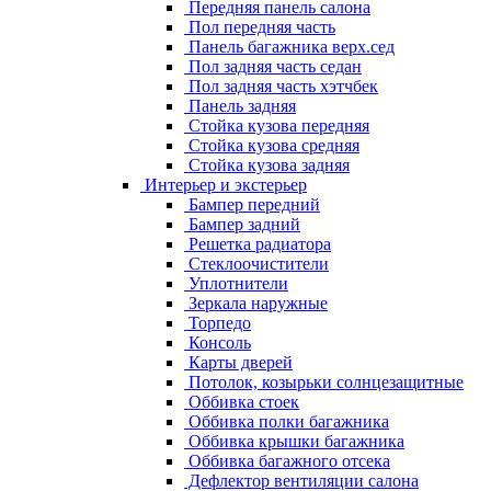
Передняя панель салона
Пол передняя часть
Панель багажника верх.сед
Пол задняя часть седан
Пол задняя часть хэтчбек
Панель задняя
Стойка кузова передняя
Стойка кузова средняя
Стойка кузова задняя
Интерьер и экстерьер
Бампер передний
Бампер задний
Решетка радиатора
Стеклоочистители
Уплотнители
Зеркала наружные
Торпедо
Консоль
Карты дверей
Потолок, козырьки солнцезащитные
Оббивка стоек
Оббивка полки багажника
Оббивка крышки багажника
Оббивка багажного отсека
Дефлектор вентиляции салона