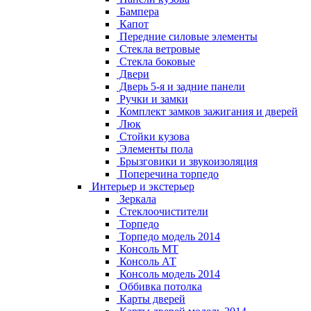
Бампера
Капот
Передние силовые элементы
Стекла ветровые
Стекла боковые
Двери
Дверь 5-я и задние панели
Ручки и замки
Комплект замков зажигания и дверей
Люк
Стойки кузова
Элементы пола
Брызговики и звукоизоляция
Поперечина торпедо
Интерьер и экстерьер
Зеркала
Стеклоочистители
Торпедо
Торпедо модель 2014
Консоль МТ
Консоль АТ
Консоль модель 2014
Оббивка потолка
Карты дверей