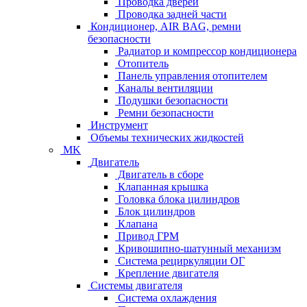
Проводка дверей
Проводка задней части
Кондиционер, AIR BAG, ремни
безопасности
Радиатор и компрессор кондиционера
Отопитель
Панель управления отопителем
Каналы вентиляции
Подушки безопасности
Ремни безопасности
Инструмент
Объемы технических жидкостей
MK
Двигатель
Двигатель в сборе
Клапанная крышка
Головка блока цилиндров
Блок цилиндров
Клапана
Привод ГРМ
Кривошипно-шатунный механизм
Система рециркуляции ОГ
Крепление двигателя
Системы двигателя
Система охлаждения