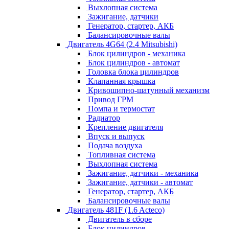
Выхлопная система
Зажигание, датчики
Генератор, стартер, АКБ
Балансировочные валы
Двигатель 4G64 (2.4 Mitsubishi)
Блок цилиндров - механика
Блок цилиндров - автомат
Головка блока цилиндров
Клапанная крышка
Кривошипно-шатунный механизм
Привод ГРМ
Помпа и термостат
Радиатор
Крепление двигателя
Впуск и выпуск
Подача воздуха
Топливная система
Выхлопная система
Зажигание, датчики - механика
Зажигание, датчики - автомат
Генератор, стартер, АКБ
Балансировочные валы
Двигатель 481F (1.6 Acteco)
Двигатель в сборе
Блок цилиндров