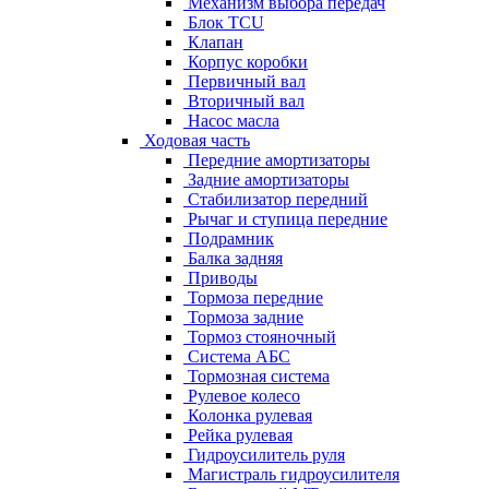
Механизм выбора передач
Блок TCU
Клапан
Корпус коробки
Первичный вал
Вторичный вал
Насос масла
Ходовая часть
Передние амортизаторы
Задние амортизаторы
Стабилизатор передний
Рычаг и ступица передние
Подрамник
Балка задняя
Приводы
Тормоза передние
Тормоза задние
Тормоз стояночный
Система АБС
Тормозная система
Рулевое колесо
Колонка рулевая
Рейка рулевая
Гидроусилитель руля
Магистраль гидроусилителя