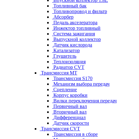
Впускной коллектор 1.8L
Топливный бак
Топливопровод и фильтр
Абсорбер
Педаль акселератора
Инжектор топливный
Система зажигания
Выпускной коллектор
Датчик кислорода
Катализатор
Глушитель
Теплоизоляция
Радиатор CVT
Трансмиссия MT
Трансмиссия S170
Механизм выбора передач
Сцепление
Корпус коробки
Вилки переключения передач
Первичный вал
Вторичный вал
Дифференциал
Датчик скорости
Трансмиссия CVT
Трансмиссия в сборе