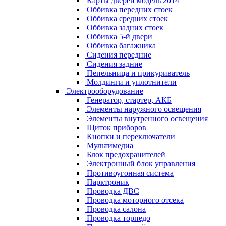
Карты дверей модель 2014
Оббивка передних стоек
Оббивка средних стоек
Оббивка задних стоек
Оббивка 5-й двери
Оббивка багажника
Сидения передние
Сидения задние
Пепельница и прикуриватель
Молдинги и уплотнители
Электрооборудование
Генератор, стартер, АКБ
Элементы наружного освещения
Элементы внутренного освещения
Щиток приборов
Кнопки и переключатели
Мультимедиа
Блок предохранителей
Электронный блок управления
Противоугонная система
Парктроник
Проводка ДВС
Проводка моторного отсека
Проводка салона
Проводка торпедо