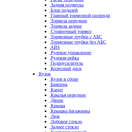
Задняя подвеска
Блок педалей
Главный тормозной цилиндр
Тормоза передние
Тормоза задние
Стояночный тормоз
Тормозные трубки с АБС
Тормозные трубки без АБС
ABS
Рулевое управление
Рулевая рейка
Гидроусилитель
Колесный диск
Кузов
Кузов в сборе
Бампера
Капот
Крылья передние
Двери
Крыша
Крышка багажника
Люк
Лобовое стекло
Заднее стекло