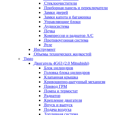
Стеклоочистители
Приборная панель и переключатели
Замки дверей
Замки капота и багажника
Управляющие блоки
Аудиосистема
Печка
Компрессор и радиатор А/C
Противоугонная система
Реле
Инструмент
Объемы технических жидкостей
Tiggo
Двигатель 4G63 (2.0 Mitsubishi)
Блок цилиндров
Головка блока цилиндров
Клапанная крышка
Кривошипно-шатунный механизм
Привод ГРМ
Помпа и термостат
Радиатор
Крепление двигателя
Впуск и выпуск
Подача воздуха
Топливная система