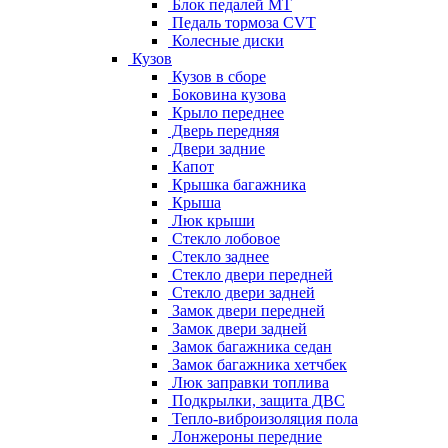
Блок педалей МТ
Педаль тормоза CVT
Колесные диски
Кузов
Кузов в сборе
Боковина кузова
Крыло переднее
Дверь передняя
Двери задние
Капот
Крышка багажника
Крыша
Люк крыши
Стекло лобовое
Стекло заднее
Стекло двери передней
Стекло двери задней
Замок двери передней
Замок двери задней
Замок багажника седан
Замок багажника хетчбек
Люк заправки топлива
Подкрылки, защита ДВС
Тепло-виброизоляция пола
Лонжероны передние