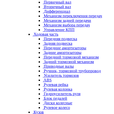
Первичный вал
Вторичный вал
Дифференциал
Механизм переключения передач
Механизм задней передачи
Механизм выбора передач
Управление КПП
Ходовая часть
Передняя подвеска
Задняя подвеска
Передние амортизаторы
Задние амортизаторы
Передний тормозной механизм
Задний тормозной механизм
Приводные валы
Ручник, тормозной трубопровод
Усилитель тормозов
ABS
Рулевая рейка
Рулевая колонка
Гидроусилитель руля
Блок педалей
Диски колесные
Рулевое колесо
Кузов