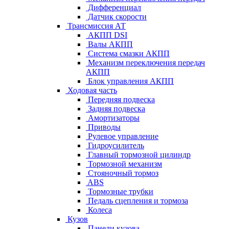
Дифференциал
Датчик скорости
Трансмиссия АТ
АКПП DSI
Валы АКПП
Система смазки АКПП
Механизм переключения передач
АКПП
Блок управления АКПП
Ходовая часть
Передняя подвеска
Задняя подвеска
Амортизаторы
Приводы
Рулевое управление
Гидроусилитель
Главный тормозной цилиндр
Тормозной механизм
Стояночный тормоз
ABS
Тормозные трубки
Педаль сцепления и тормоза
Колеса
Кузов
Панели кузова