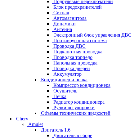
Подрулевые переключатели
Блок предохранителей
Сигнал
Автомагнитола
Динамики
Антенна
Электронный блок управления ДВС
Противоугонная система
Проводка ДВС
Подкапотная проводка
Проводка торпедо
Напольная проводка
Проводка дверей
Аккумулятор
Кондиционер и печка
Компрессор кондиционера
Осушитель
Печка
Радиатор кондиционера
Ручки регулировки
Объемы технических жидкостей
Chery
Amulet
Двигатель 1.6
Двигатель в сборе