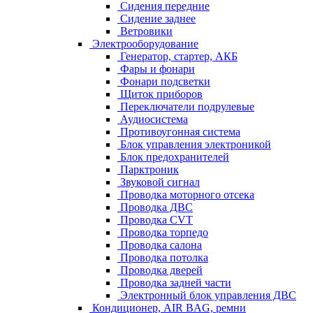
Сидения передние
Сидение заднее
Ветровики
Электрооборудование
Генератор, стартер, АКБ
Фары и фонари
Фонари подсветки
Щиток приборов
Переключатели подрулевые
Аудиосистема
Противоугонная система
Блок управления электроникой
Блок предохранителей
Парктроник
Звуковой сигнал
Проводка моторного отсека
Проводка ДВС
Проводка CVT
Проводка торпедо
Проводка салона
Проводка потолка
Проводка дверей
Проводка задней части
Электронный блок управления ДВС
Кондиционер, AIR BAG, ремни