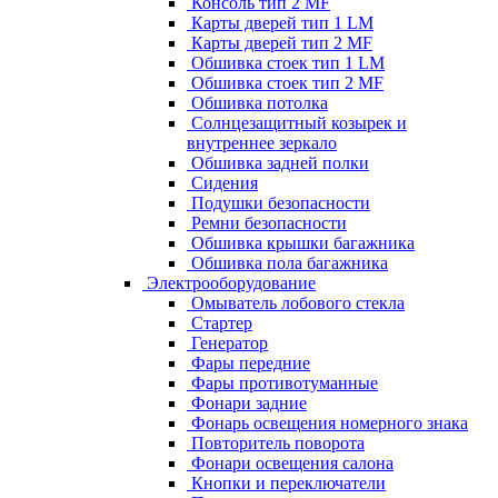
Консоль тип 2 MF
Карты дверей тип 1 LM
Карты дверей тип 2 MF
Обшивка стоек тип 1 LM
Обшивка стоек тип 2 MF
Обшивка потолка
Солнцезащитный козырек и
внутреннее зеркало
Обшивка задней полки
Сидения
Подушки безопасности
Ремни безопасности
Обшивка крышки багажника
Обшивка пола багажника
Электрооборудование
Омыватель лобового стекла
Стартер
Генератор
Фары передние
Фары противотуманные
Фонари задние
Фонарь освещения номерного знака
Повторитель поворота
Фонари освещения салона
Кнопки и переключатели