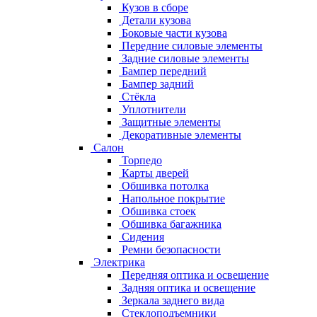
Кузов в сборе
Детали кузова
Боковые части кузова
Передние силовые элементы
Задние силовые элементы
Бампер передний
Бампер задний
Стёкла
Уплотнители
Защитные элементы
Декоративные элементы
Салон
Торпедо
Карты дверей
Обшивка потолка
Напольное покрытие
Обшивка стоек
Обшивка багажника
Сидения
Ремни безопасности
Электрика
Передняя оптика и освещение
Задняя оптика и освещение
Зеркала заднего вида
Стеклоподъемники