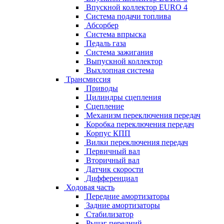
Впускной коллектор EURO 4
Система подачи топлива
Абсорбер
Система впрыска
Педаль газа
Система зажигания
Выпускной коллектор
Выхлопная система
Трансмиссия
Приводы
Цилиндры сцепления
Сцепление
Механизм переключения передач
Коробка переключения передач
Корпус КПП
Вилки переключения передач
Первичный вал
Вторичный вал
Датчик скорости
Дифференциал
Ходовая часть
Передние амортизаторы
Задние амортизаторы
Стабилизатор
Рычаг передний