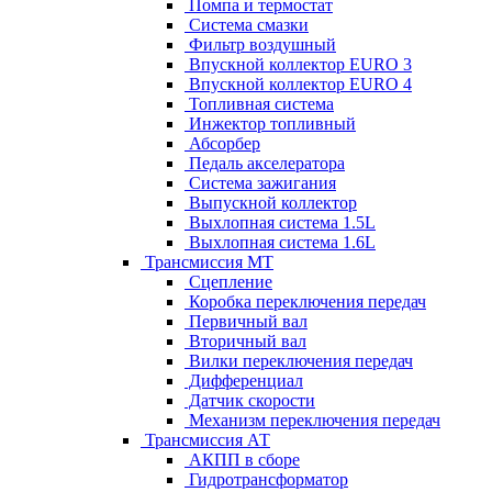
Помпа и термостат
Система смазки
Фильтр воздушный
Впускной коллектор EURO 3
Впускной коллектор EURO 4
Топливная система
Инжектор топливный
Абсорбер
Педаль акселератора
Система зажигания
Выпускной коллектор
Выхлопная система 1.5L
Выхлопная система 1.6L
Трансмиссия МТ
Сцепление
Коробка переключения передач
Первичный вал
Вторичный вал
Вилки переключения передач
Дифференциал
Датчик скорости
Механизм переключения передач
Трансмиссия АТ
АКПП в сборе
Гидротрансформатор