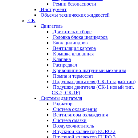
Ремни безопасности
Инструмент
Объемы технических жидкостей
CK
Двигатель
Двигатель в сборе
Головка блока цилиндров
Блок цилиндров
Вентиляция картера
Крышка клапанная
Клапана
Распредвал
Кривошипно-шатунный механизм
Помпа и термостат
Подушки двигателя (СК-1 старый тип)
Подушки двигателя (СК-1 новый тип,
СК-2, СК-1F)
Системы двигателя
Радиатор
Система охлаждения
Вентиляторы охлаждения
Система смазки
Воздухоочиститель
Впускной коллектор EURO 2
Впускной коллектор EURO 3