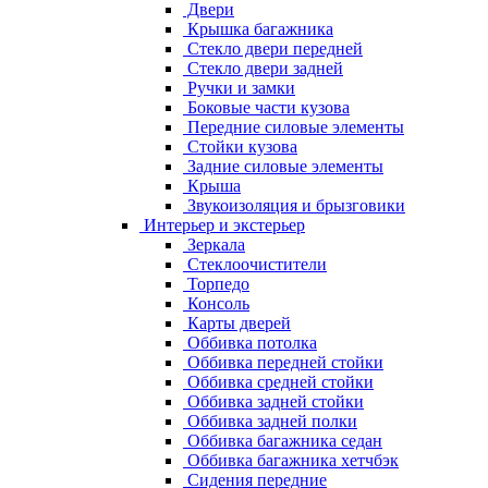
Двери
Крышка багажника
Стекло двери передней
Стекло двери задней
Ручки и замки
Боковые части кузова
Передние силовые элементы
Стойки кузова
Задние силовые элементы
Крыша
Звукоизоляция и брызговики
Интерьер и экстерьер
Зеркала
Стеклоочистители
Торпедо
Консоль
Карты дверей
Оббивка потолка
Оббивка передней стойки
Оббивка средней стойки
Оббивка задней стойки
Оббивка задней полки
Оббивка багажника седан
Оббивка багажника хетчбэк
Сидения передние