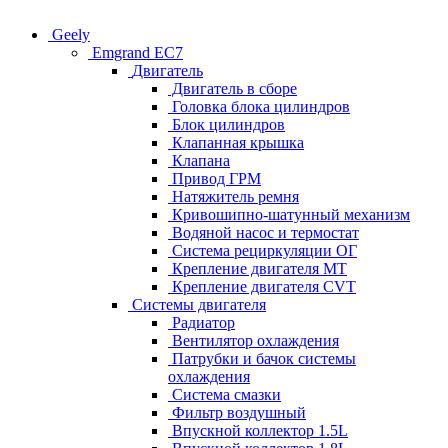
Geely
Emgrand EC7
Двигатель
Двигатель в сборе
Головка блока цилиндров
Блок цилиндров
Клапанная крышка
Клапана
Привод ГРМ
Натяжитель ремня
Кривошипно-шатунный механизм
Водяной насос и термостат
Система рециркуляции ОГ
Крепление двигателя MT
Крепление двигателя CVT
Системы двигателя
Радиатор
Вентилятор охлаждения
Патрубки и бачок системы
охлаждения
Система смазки
Фильтр воздушный
Впускной коллектор 1.5L