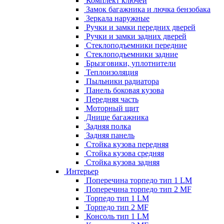
Комплект ключей
Замок багажника и лючка бензобака
Зеркала наружные
Ручки и замки передних дверей
Ручки и замки задних дверей
Стеклоподъемники передние
Стеклоподъемники задние
Брызговики, уплотнители
Теплоизоляция
Пыльники радиатора
Панель боковая кузова
Передняя часть
Моторный щит
Днище багажника
Задняя полка
Задняя панель
Стойка кузова передняя
Стойка кузова средняя
Стойка кузова задняя
Интерьер
Поперечина торпедо тип 1 LM
Поперечина торпедо тип 2 MF
Торпедо тип 1 LM
Торпедо тип 2 MF
Консоль тип 1 LM