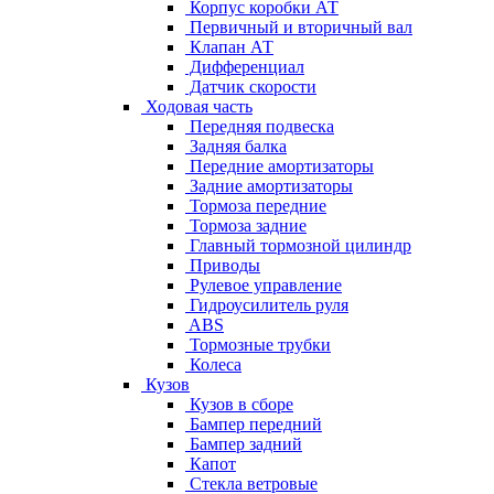
Корпус коробки АТ
Первичный и вторичный вал
Клапан АТ
Дифференциал
Датчик скорости
Ходовая часть
Передняя подвеска
Задняя балка
Передние амортизаторы
Задние амортизаторы
Тормоза передние
Тормоза задние
Главный тормозной цилиндр
Приводы
Рулевое управление
Гидроусилитель руля
ABS
Тормозные трубки
Колеса
Кузов
Кузов в сборе
Бампер передний
Бампер задний
Капот
Стекла ветровые