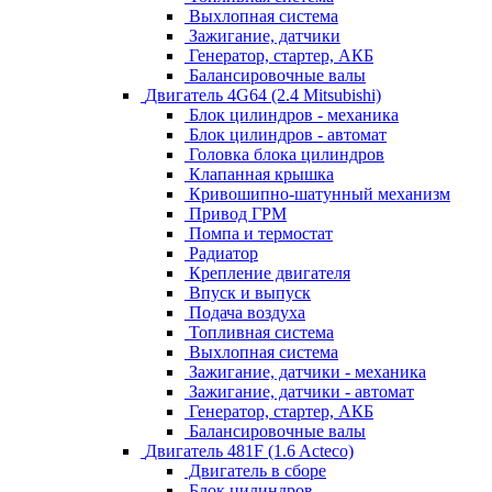
Выхлопная система
Зажигание, датчики
Генератор, стартер, АКБ
Балансировочные валы
Двигатель 4G64 (2.4 Mitsubishi)
Блок цилиндров - механика
Блок цилиндров - автомат
Головка блока цилиндров
Клапанная крышка
Кривошипно-шатунный механизм
Привод ГРМ
Помпа и термостат
Радиатор
Крепление двигателя
Впуск и выпуск
Подача воздуха
Топливная система
Выхлопная система
Зажигание, датчики - механика
Зажигание, датчики - автомат
Генератор, стартер, АКБ
Балансировочные валы
Двигатель 481F (1.6 Acteco)
Двигатель в сборе
Блок цилиндров