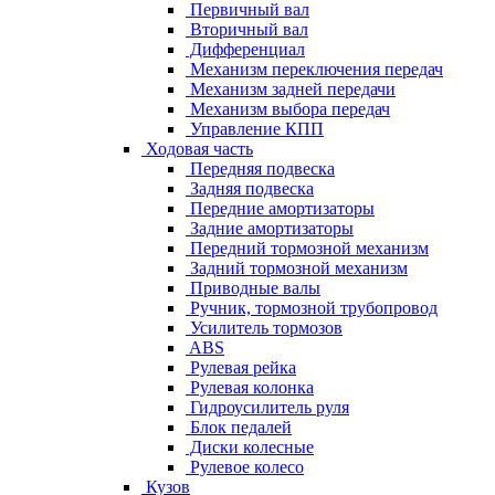
Первичный вал
Вторичный вал
Дифференциал
Механизм переключения передач
Механизм задней передачи
Механизм выбора передач
Управление КПП
Ходовая часть
Передняя подвеска
Задняя подвеска
Передние амортизаторы
Задние амортизаторы
Передний тормозной механизм
Задний тормозной механизм
Приводные валы
Ручник, тормозной трубопровод
Усилитель тормозов
ABS
Рулевая рейка
Рулевая колонка
Гидроусилитель руля
Блок педалей
Диски колесные
Рулевое колесо
Кузов