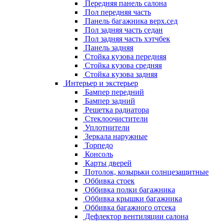
Передняя панель салона
Пол передняя часть
Панель багажника верх.сед
Пол задняя часть седан
Пол задняя часть хэтчбек
Панель задняя
Стойка кузова передняя
Стойка кузова средняя
Стойка кузова задняя
Интерьер и экстерьер
Бампер передний
Бампер задний
Решетка радиатора
Стеклоочистители
Уплотнители
Зеркала наружные
Торпедо
Консоль
Карты дверей
Потолок, козырьки солнцезащитные
Оббивка стоек
Оббивка полки багажника
Оббивка крышки багажника
Оббивка багажного отсека
Дефлектор вентиляции салона