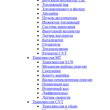
Впускной коллектор 1.8L
Топливный бак
Топливопровод и фильтр
Абсорбер
Педаль акселератора
Инжектор топливный
Система зажигания
Выпускной коллектор
Датчик кислорода
Катализатор
Глушитель
Теплоизоляция
Радиатор CVT
Трансмиссия MT
Трансмиссия S170
Механизм выбора передач
Сцепление
Корпус коробки
Вилки переключения передач
Первичный вал
Вторичный вал
Дифференциал
Датчик скорости
Трансмиссия CVT
Трансмиссия в сборе