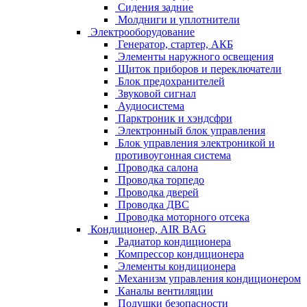
Сидения задние
Молдниги и уплотнители
Электрооборудование
Генератор, стартер, АКБ
Элементы наружного освещения
Щиток приборов и переключатели
Блок предохранителей
Звуковой сигнал
Аудиосистема
Парктроник и хэндсфри
Электронный блок управления
Блок управления электроникой и
противоугонная система
Проводка салона
Проводка торпедо
Проводка дверей
Проводка ДВС
Проводка моторного отсека
Кондиционер, AIR BAG
Радиатор кондиционера
Компрессор кондиционера
Элементы кондиционера
Механизм управления кондиционером
Каналы вентиляции
Подушки безопасности