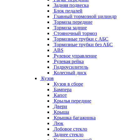
Задняя подвеска
Блок педалей
Главный тормозной цилиндр
Тормоза передние
Тормоза задние
Стояночный тормоз
Тормозные трубки с АБС
Тормозные трубки без АБС
ABS
Рулевое управление
Рулевая рейка
Гидроусилитель
Колесный диск
Кузов
Кузов в сборе
Бампера
Капот
Крылья передние
Двери
Крыша
Крышка багажника
Люк
Лобовое стекло
Заднее стекло