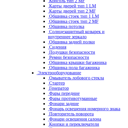
Консоль тип 2 MF
Карты дверей тип 1 LM
Карты дверей тип 2 MF
Обшивка стоек тип 1 LM
Обшивка стоек тип 2 MF
Обшивка потолка
Солнцезащитный козырек и
внутреннее зеркало
Обшивка задней полки
Сидения
Подушки безопасности
Ремни безопасности
Обшивка крышки багажника
Обшивка пола багажника
Электрооборудование
Омыватель лобового стекла
Стартер
Генератор
Фары передние
Фары противотуманные
Фонари задние
Фонарь освещения номерного знака
Повторитель поворота
Фонари освещения салона
Кнопки и переключатели