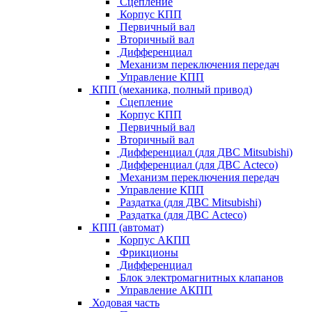
Сцепление
Корпус КПП
Первичный вал
Вторичный вал
Дифференциал
Механизм переключения передач
Управление КПП
КПП (механика, полный привод)
Сцепление
Корпус КПП
Первичный вал
Вторичный вал
Дифференциал (для ДВС Mitsubishi)
Дифференциал (для ДВС Acteco)
Механизм переключения передач
Управление КПП
Раздатка (для ДВС Mitsubishi)
Раздатка (для ДВС Acteco)
КПП (автомат)
Корпус АКПП
Фрикционы
Дифференциал
Блок электромагнитных клапанов
Управление АКПП
Ходовая часть