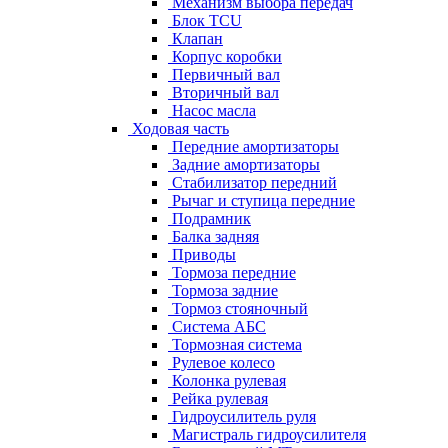
Механизм выбора передач
Блок TCU
Клапан
Корпус коробки
Первичный вал
Вторичный вал
Насос масла
Ходовая часть
Передние амортизаторы
Задние амортизаторы
Стабилизатор передний
Рычаг и ступица передние
Подрамник
Балка задняя
Приводы
Тормоза передние
Тормоза задние
Тормоз стояночный
Система АБС
Тормозная система
Рулевое колесо
Колонка рулевая
Рейка рулевая
Гидроусилитель руля
Магистраль гидроусилителя