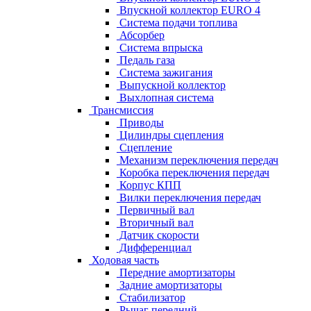
Впускной коллектор EURO 4
Система подачи топлива
Абсорбер
Система впрыска
Педаль газа
Система зажигания
Выпускной коллектор
Выхлопная система
Трансмиссия
Приводы
Цилиндры сцепления
Сцепление
Механизм переключения передач
Коробка переключения передач
Корпус КПП
Вилки переключения передач
Первичный вал
Вторичный вал
Датчик скорости
Дифференциал
Ходовая часть
Передние амортизаторы
Задние амортизаторы
Стабилизатор
Рычаг передний