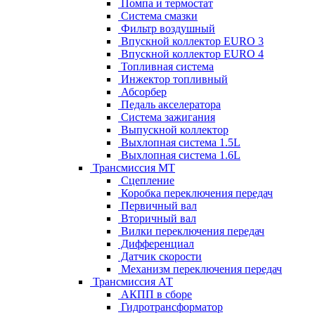
Помпа и термостат
Система смазки
Фильтр воздушный
Впускной коллектор EURO 3
Впускной коллектор EURO 4
Топливная система
Инжектор топливный
Абсорбер
Педаль акселератора
Система зажигания
Выпускной коллектор
Выхлопная система 1.5L
Выхлопная система 1.6L
Трансмиссия МТ
Сцепление
Коробка переключения передач
Первичный вал
Вторичный вал
Вилки переключения передач
Дифференциал
Датчик скорости
Механизм переключения передач
Трансмиссия АТ
АКПП в сборе
Гидротрансформатор