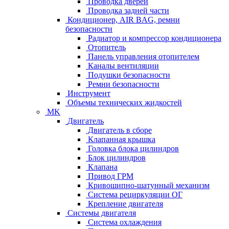
Проводка дверей
Проводка задней части
Кондиционер, AIR BAG, ремни
безопасности
Радиатор и компрессор кондиционера
Отопитель
Панель управления отопителем
Каналы вентиляции
Подушки безопасности
Ремни безопасности
Инструмент
Объемы технических жидкостей
MK
Двигатель
Двигатель в сборе
Клапанная крышка
Головка блока цилиндров
Блок цилиндров
Клапана
Привод ГРМ
Кривошипно-шатунный механизм
Система рециркуляции ОГ
Крепление двигателя
Системы двигателя
Система охлаждения