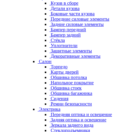
Кузов в сборе
Детали кузова
Боковые части кузова
Передние силовые элементы
Задние силовые элементы
Бампер передний
Бампер задний
Стёкла
Уплотнители
Защитные элементы
Декоративные элементы
Салон
Торпедо
Карты дверей
Обшивка потолка
Напольное покрытие
Обшивка стоек
Обшивка багажника
Сидения
Ремни безопасности
Электрика
Передняя оптика и освещение
Задняя оптика и освещение
Зеркала заднего вида
Стеклоподъемники