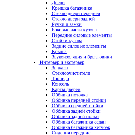
Двери
Крышка багажника
Стекло двери передней
Стекло двери задней
Ручки и замки
Боковые части кузова
Передние силовые элементы
Стойки кузова
Задние силовые элементы
Крыша
Звукоизоляция и брызговики
Интерьер и экстерьер
Зеркала
Стеклоочистители
Торпедо
Консоль
Карты дверей
Оббивка потолка
Оббивка передней стойки
Оббивка средней стойки
Оббивка задней стойки
Оббивка задней полки
Оббивка багажника седан
Оббивка багажника хетчбэк
Сидения передние