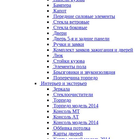
Бампера
Капот
Передние силовые элементы
Стекла ветровые
Стекла боковые
Двери
Дверь 5-я и задние панели
Ручки и замки
Комплект замков зажигания и дверей
Люк
Стойки кузова
Элементы пола
Брызговики и звукоизоляция
Поперечина торпедо
Интерьер и экстерьер
Зеркала
Стеклоочистители
Торпедо
Торпедо модель 2014
Консоль МТ
Консоль АТ
Консоль модель 2014
Оббивка потолка
Карты дверей