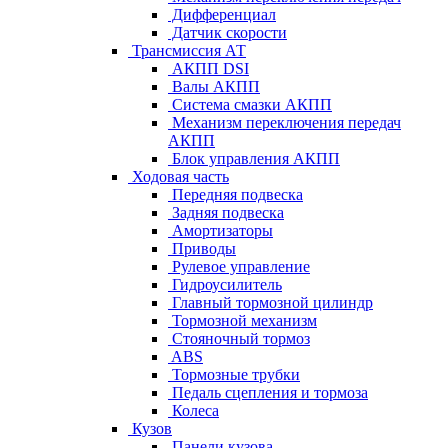
Дифференциал
Датчик скорости
Трансмиссия АТ
АКПП DSI
Валы АКПП
Система смазки АКПП
Механизм переключения передач
АКПП
Блок управления АКПП
Ходовая часть
Передняя подвеска
Задняя подвеска
Амортизаторы
Приводы
Рулевое управление
Гидроусилитель
Главный тормозной цилиндр
Тормозной механизм
Стояночный тормоз
ABS
Тормозные трубки
Педаль сцепления и тормоза
Колеса
Кузов
Панели кузова