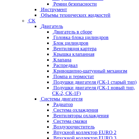
Ремни безопасности
Инструмент
Объемы технических жидкостей
CK
Двигатель
Двигатель в сборе
Головка блока цилиндров
Блок цилиндров
Вентиляция картера
Крышка клапанная
Клапана
Распредвал
Кривошипно-шатунный механизм
Помпа и термостат
Подушки двигателя (СК-1 старый тип)
Подушки двигателя (СК-1 новый тип,
СК-2, СК-1F)
Системы двигателя
Радиатор
Система охлаждения
Вентиляторы охлаждения
Система смазки
Воздухоочиститель
Впускной коллектор EURO 2
Впускной коллектор EURO 3