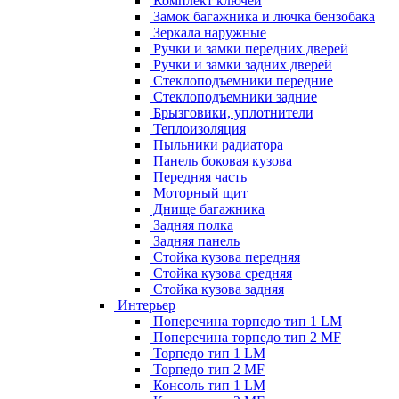
Комплект ключей
Замок багажника и лючка бензобака
Зеркала наружные
Ручки и замки передних дверей
Ручки и замки задних дверей
Стеклоподъемники передние
Стеклоподъемники задние
Брызговики, уплотнители
Теплоизоляция
Пыльники радиатора
Панель боковая кузова
Передняя часть
Моторный щит
Днище багажника
Задняя полка
Задняя панель
Стойка кузова передняя
Стойка кузова средняя
Стойка кузова задняя
Интерьер
Поперечина торпедо тип 1 LM
Поперечина торпедо тип 2 MF
Торпедо тип 1 LM
Торпедо тип 2 MF
Консоль тип 1 LM