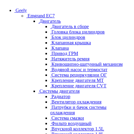
Geely
Emgrand EC7
Двигатель
Двигатель в сборе
Головка блока цилиндров
Блок цилиндров
Клапанная крышка
Клапана
Привод ГРМ
Натяжитель ремня
Кривошипно-шатунный механизм
Водяной насос и термостат
Система рециркуляции ОГ
Крепление двигателя MT
Крепление двигателя CVT
Системы двигателя
Радиатор
Вентилятор охлаждения
Патрубки и бачок системы
охлаждения
Система смазки
Фильтр воздушный
Впускной коллектор 1.5L