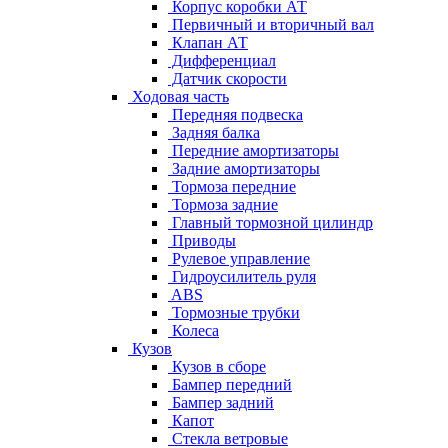
Корпус коробки АТ
Первичный и вторичный вал
Клапан АТ
Дифференциал
Датчик скорости
Ходовая часть
Передняя подвеска
Задняя балка
Передние амортизаторы
Задние амортизаторы
Тормоза передние
Тормоза задние
Главный тормозной цилиндр
Приводы
Рулевое управление
Гидроусилитель руля
ABS
Тормозные трубки
Колеса
Кузов
Кузов в сборе
Бампер передний
Бампер задний
Капот
Стекла ветровые