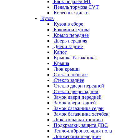
Блок педалей МТ
Педаль тормоза CVT
Колесные диски
Кузов
Кузов в сборе
Боковина кузова
Крыло переднее
Дверь передняя
Двери задние
Капот
Крышка багажника
Крыша
Люк крыши
Стекло лобовое
Стекло заднее
Стекло двери передней
Стекло двери задней
Замок двери передней
Замок двери задней
Замок багажника седан
Замок багажника хетчбек
Люк заправки топлива
Подкрылки, защита ДВС
Тепло-виброизоляция пола
Лонжероны передние