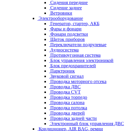
Сидения передние
Сидение заднее
Ветровики
Электрооборудование
Генератор, стартер, АКБ
Фары и фонари
Фонари подсветки
Щиток приборов
Переключатели подрулевые
Аудиосистема
Противоугонная система
Блок управления электроникой
Блок предохранителей
Парктроник
Звуковой сигнал
Проводка моторного отсека
Проводка ДВС
Проводка CVT
Проводка торпедо
Проводка салона
Проводка потолка
Проводка дверей
Проводка задней части
Электронный блок управления ДВС
Кондиционер, AIR BAG, ремни