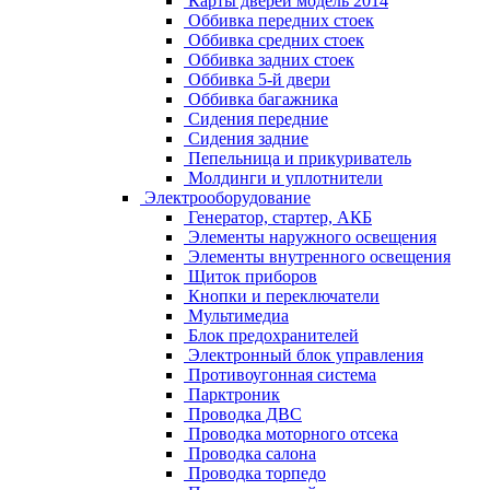
Карты дверей модель 2014
Оббивка передних стоек
Оббивка средних стоек
Оббивка задних стоек
Оббивка 5-й двери
Оббивка багажника
Сидения передние
Сидения задние
Пепельница и прикуриватель
Молдинги и уплотнители
Электрооборудование
Генератор, стартер, АКБ
Элементы наружного освещения
Элементы внутренного освещения
Щиток приборов
Кнопки и переключатели
Мультимедиа
Блок предохранителей
Электронный блок управления
Противоугонная система
Парктроник
Проводка ДВС
Проводка моторного отсека
Проводка салона
Проводка торпедо