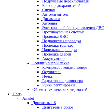
Подрулевые переключатели
Блок предохранителей
Сигнал
Автомагнитола
Динамики
Антенна
Электронный блок управления ДВС
Противоугонная система
Проводка ДВС
Подкапотная проводка
Проводка торпедо
Напольная проводка
Проводка дверей
Аккумулятор
Кондиционер и печка
Компрессор кондиционера
Осушитель
Печка
Радиатор кондиционера
Ручки регулировки
Объемы технических жидкостей
Chery
Amulet
Двигатель 1.6
Двигатель в сборе