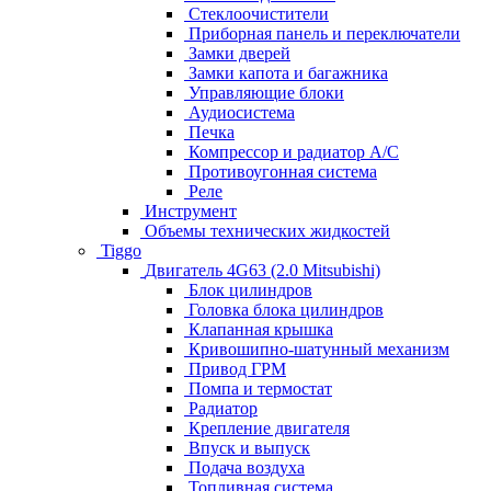
Стеклоочистители
Приборная панель и переключатели
Замки дверей
Замки капота и багажника
Управляющие блоки
Аудиосистема
Печка
Компрессор и радиатор А/C
Противоугонная система
Реле
Инструмент
Объемы технических жидкостей
Tiggo
Двигатель 4G63 (2.0 Mitsubishi)
Блок цилиндров
Головка блока цилиндров
Клапанная крышка
Кривошипно-шатунный механизм
Привод ГРМ
Помпа и термостат
Радиатор
Крепление двигателя
Впуск и выпуск
Подача воздуха
Топливная система