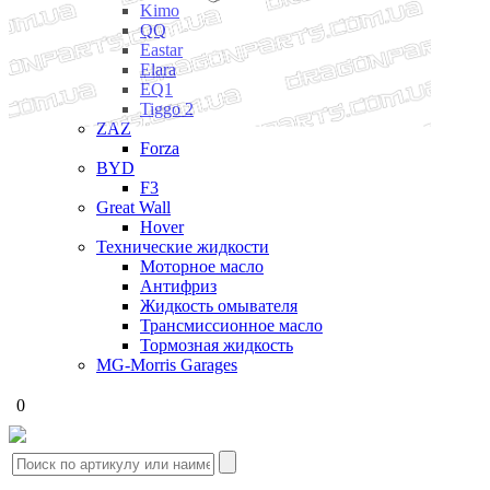
Kimo
QQ
Eastar
Elara
EQ1
Tiggo 2
ZAZ
Forza
BYD
F3
Great Wall
Hover
Технические жидкости
Моторное масло
Антифриз
Жидкость омывателя
Трансмиссионное масло
Тормозная жидкость
MG-Morris Garages
0