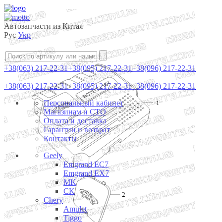
Автозапчасти из Китая
Рус
Укр
+38(063) 217-22-31
+38(095) 217-22-31
+38(096) 217-22-31
+38(063) 217-22-31
+38(095) 217-22-31
+38(096) 217-22-31
Персональный кабинет
1
Магазинам и СТО
Оплата и доставка
Гарантии и возврат
Контакты
Geely
Emgrand EC7
Emgrand EX7
MK
CK
2
Chery
Amulet
Tiggo