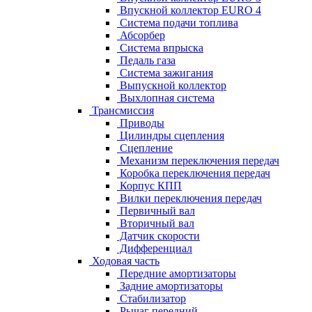
Впускной коллектор EURO 4
Система подачи топлива
Абсорбер
Система впрыска
Педаль газа
Система зажигания
Выпускной коллектор
Выхлопная система
Трансмиссия
Приводы
Цилиндры сцепления
Сцепление
Механизм переключения передач
Коробка переключения передач
Корпус КПП
Вилки переключения передач
Первичный вал
Вторичный вал
Датчик скорости
Дифференциал
Ходовая часть
Передние амортизаторы
Задние амортизаторы
Стабилизатор
Рычаг передний