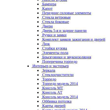
Бампера
Капот
Передние силовые элементы
Стекла ветровые
Стекла боковые
Двери
Дверь 5-я и задние панели
Ручки и замки
Комплект замков зажигания и дверей
Люк
Стойки кузова
Элементы пола
Брызговики и звукоизоляция
Поперечина торпедо
Интерьер и экстерьер
Зеркала
Стеклоочистители
Торпедо
Торпедо модель 2014
Консоль МТ
Консоль АТ
Консоль модель 2014
Оббивка потолка
Карты дверей