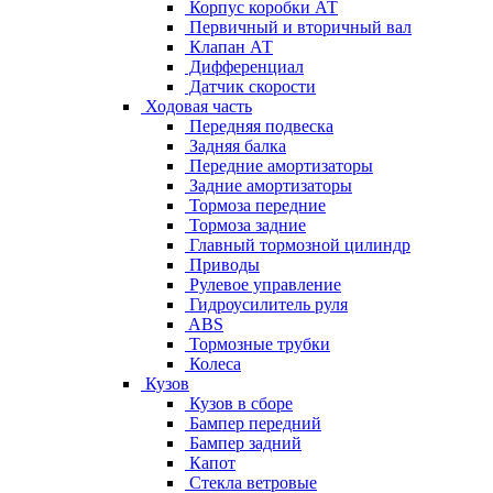
Корпус коробки АТ
Первичный и вторичный вал
Клапан АТ
Дифференциал
Датчик скорости
Ходовая часть
Передняя подвеска
Задняя балка
Передние амортизаторы
Задние амортизаторы
Тормоза передние
Тормоза задние
Главный тормозной цилиндр
Приводы
Рулевое управление
Гидроусилитель руля
ABS
Тормозные трубки
Колеса
Кузов
Кузов в сборе
Бампер передний
Бампер задний
Капот
Стекла ветровые