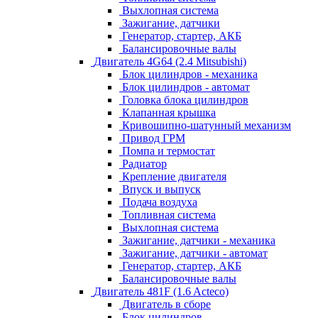
Выхлопная система
Зажигание, датчики
Генератор, стартер, АКБ
Балансировочные валы
Двигатель 4G64 (2.4 Mitsubishi)
Блок цилиндров - механика
Блок цилиндров - автомат
Головка блока цилиндров
Клапанная крышка
Кривошипно-шатунный механизм
Привод ГРМ
Помпа и термостат
Радиатор
Крепление двигателя
Впуск и выпуск
Подача воздуха
Топливная система
Выхлопная система
Зажигание, датчики - механика
Зажигание, датчики - автомат
Генератор, стартер, АКБ
Балансировочные валы
Двигатель 481F (1.6 Acteco)
Двигатель в сборе
Блок цилиндров