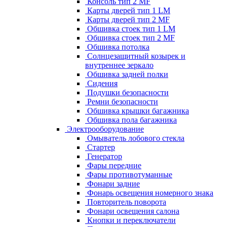
Консоль тип 2 MF
Карты дверей тип 1 LM
Карты дверей тип 2 MF
Обшивка стоек тип 1 LM
Обшивка стоек тип 2 MF
Обшивка потолка
Солнцезащитный козырек и
внутреннее зеркало
Обшивка задней полки
Сидения
Подушки безопасности
Ремни безопасности
Обшивка крышки багажника
Обшивка пола багажника
Электрооборудование
Омыватель лобового стекла
Стартер
Генератор
Фары передние
Фары противотуманные
Фонари задние
Фонарь освещения номерного знака
Повторитель поворота
Фонари освещения салона
Кнопки и переключатели