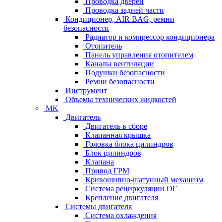
Проводка дверей
Проводка задней части
Кондиционер, AIR BAG, ремни
безопасности
Радиатор и компрессор кондиционера
Отопитель
Панель управления отопителем
Каналы вентиляции
Подушки безопасности
Ремни безопасности
Инструмент
Объемы технических жидкостей
MK
Двигатель
Двигатель в сборе
Клапанная крышка
Головка блока цилиндров
Блок цилиндров
Клапана
Привод ГРМ
Кривошипно-шатунный механизм
Система рециркуляции ОГ
Крепление двигателя
Системы двигателя
Система охлаждения