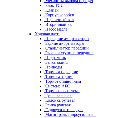
Механизм выбора передач
Блок TCU
Клапан
Корпус коробки
Первичный вал
Вторичный вал
Насос масла
Ходовая часть
Передние амортизаторы
Задние амортизаторы
Стабилизатор передний
Рычаг и ступица передние
Подрамник
Балка задняя
Приводы
Тормоза передние
Тормоза задние
Тормоз стояночный
Система АБС
Тормозная система
Рулевое колесо
Колонка рулевая
Рейка рулевая
Гидроусилитель руля
Магистраль гидроусилителя