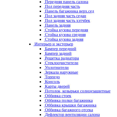
Передняя панель салона
Пол передняя часть
Панель багажника верх.сед
Пол задняя часть седан
Пол задняя часть хэтчбек
Панель задняя
Стойка кузова передняя
Стойка кузова средняя
Стойка кузова задняя
Интерьер и экстерьер
Бампер передний
Бампер задний
Решетка радиатора
Стеклоочистители
Уплотнители
Зеркала наружные
Торпедо
Консоль
Карты дверей
Потолок, козырьки солнцезащитные
Оббивка стоек
Оббивка полки багажника
Оббивка крышки багажника
Оббивка багажного отсека
Дефлектор вентиляции салона