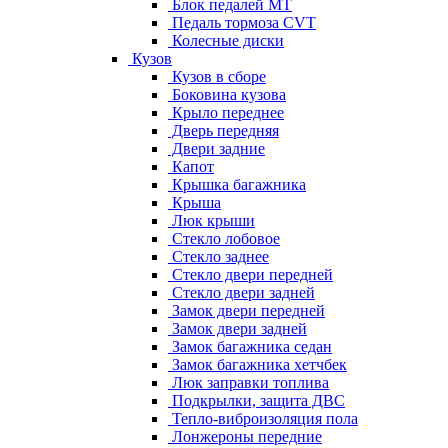
Блок педалей МТ
Педаль тормоза CVT
Колесные диски
Кузов
Кузов в сборе
Боковина кузова
Крыло переднее
Дверь передняя
Двери задние
Капот
Крышка багажника
Крыша
Люк крыши
Стекло лобовое
Стекло заднее
Стекло двери передней
Стекло двери задней
Замок двери передней
Замок двери задней
Замок багажника седан
Замок багажника хетчбек
Люк заправки топлива
Подкрылки, защита ДВС
Тепло-виброизоляция пола
Лонжероны передние