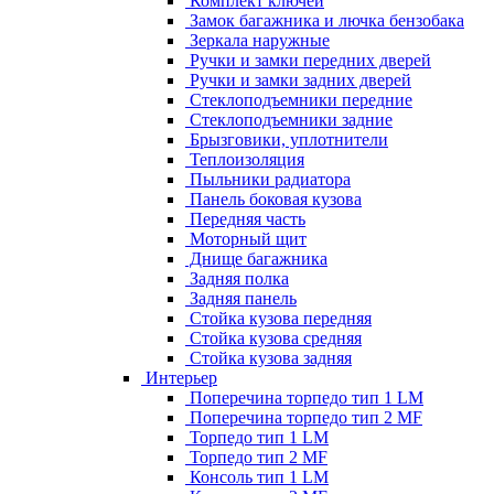
Комплект ключей
Замок багажника и лючка бензобака
Зеркала наружные
Ручки и замки передних дверей
Ручки и замки задних дверей
Стеклоподъемники передние
Стеклоподъемники задние
Брызговики, уплотнители
Теплоизоляция
Пыльники радиатора
Панель боковая кузова
Передняя часть
Моторный щит
Днище багажника
Задняя полка
Задняя панель
Стойка кузова передняя
Стойка кузова средняя
Стойка кузова задняя
Интерьер
Поперечина торпедо тип 1 LM
Поперечина торпедо тип 2 MF
Торпедо тип 1 LM
Торпедо тип 2 MF
Консоль тип 1 LM