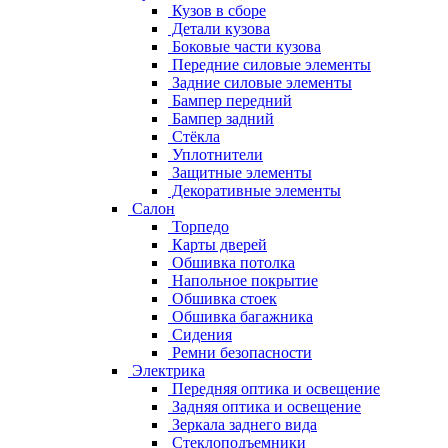
Кузов в сборе
Детали кузова
Боковые части кузова
Передние силовые элементы
Задние силовые элементы
Бампер передний
Бампер задний
Стёкла
Уплотнители
Защитные элементы
Декоративные элементы
Салон
Торпедо
Карты дверей
Обшивка потолка
Напольное покрытие
Обшивка стоек
Обшивка багажника
Сидения
Ремни безопасности
Электрика
Передняя оптика и освещение
Задняя оптика и освещение
Зеркала заднего вида
Стеклоподъемники