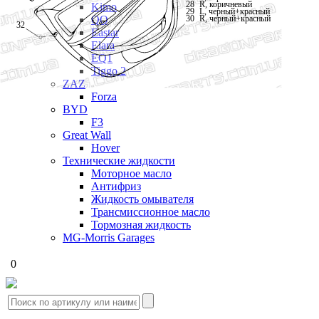
28
R, коричневый
Kimo
L, черный+красный
29
R, черный+красный
30
QQ
32
Eastar
Elara
EQ1
Tiggo 2
ZAZ
Forza
BYD
F3
Great Wall
Hover
Технические жидкости
Моторное масло
Антифриз
Жидкость омывателя
Трансмиссионное масло
Тормозная жидкость
MG-Morris Garages
0