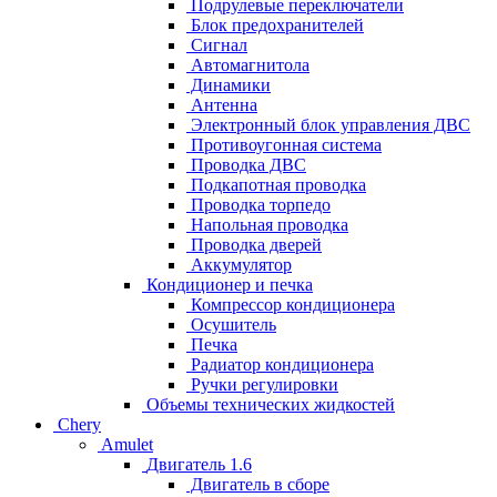
Подрулевые переключатели
Блок предохранителей
Сигнал
Автомагнитола
Динамики
Антенна
Электронный блок управления ДВС
Противоугонная система
Проводка ДВС
Подкапотная проводка
Проводка торпедо
Напольная проводка
Проводка дверей
Аккумулятор
Кондиционер и печка
Компрессор кондиционера
Осушитель
Печка
Радиатор кондиционера
Ручки регулировки
Объемы технических жидкостей
Chery
Amulet
Двигатель 1.6
Двигатель в сборе