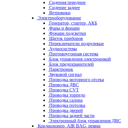
Сидения передние
Сидение заднее
Ветровики
Электрооборудование
Генератор, стартер, АКБ
Фары и фонари
Фонари подсветки
Щиток приборов
Переключатели подрулевые
Аудиосистема
Противоугонная система
Блок управления электроникой
Блок предохранителей
Парктроник
Звуковой сигнал
Проводка моторного отсека
Проводка ДВС
Проводка CVT
Проводка торпедо
Проводка салона
Проводка потолка
Проводка дверей
Проводка задней части
Электронный блок управления ДВС
Кондиционер, AIR BAG, ремни