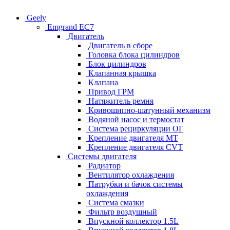
Geely
Emgrand EC7
Двигатель
Двигатель в сборе
Головка блока цилиндров
Блок цилиндров
Клапанная крышка
Клапана
Привод ГРМ
Натяжитель ремня
Кривошипно-шатунный механизм
Водяной насос и термостат
Система рециркуляции ОГ
Крепление двигателя MT
Крепление двигателя CVT
Системы двигателя
Радиатор
Вентилятор охлаждения
Патрубки и бачок системы
охлаждения
Система смазки
Фильтр воздушный
Впускной коллектор 1.5L