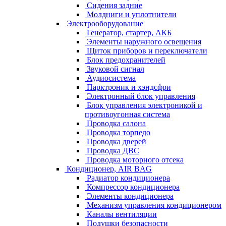
Сидения задние
Молдниги и уплотнители
Электрооборудование
Генератор, стартер, АКБ
Элементы наружного освещения
Щиток приборов и переключатели
Блок предохранителей
Звуковой сигнал
Аудиосистема
Парктроник и хэндсфри
Электронный блок управления
Блок управления электроникой и
противоугонная система
Проводка салона
Проводка торпедо
Проводка дверей
Проводка ДВС
Проводка моторного отсека
Кондиционер, AIR BAG
Радиатор кондиционера
Компрессор кондиционера
Элементы кондиционера
Механизм управления кондиционером
Каналы вентиляции
Подушки безопасности