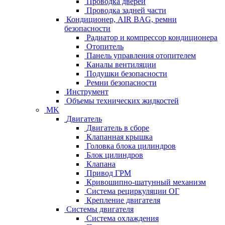
Проводка дверей
Проводка задней части
Кондиционер, AIR BAG, ремни
безопасности
Радиатор и компрессор кондиционера
Отопитель
Панель управления отопителем
Каналы вентиляции
Подушки безопасности
Ремни безопасности
Инструмент
Объемы технических жидкостей
MK
Двигатель
Двигатель в сборе
Клапанная крышка
Головка блока цилиндров
Блок цилиндров
Клапана
Привод ГРМ
Кривошипно-шатунный механизм
Система рециркуляции ОГ
Крепление двигателя
Системы двигателя
Система охлаждения