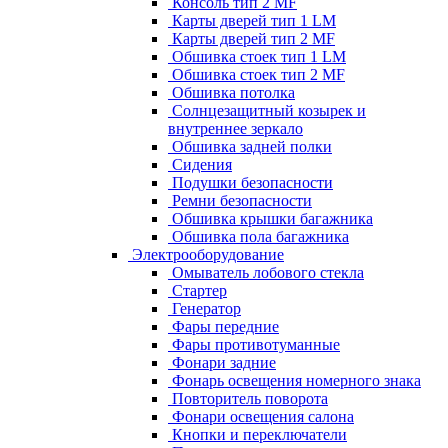
Консоль тип 2 MF
Карты дверей тип 1 LM
Карты дверей тип 2 MF
Обшивка стоек тип 1 LM
Обшивка стоек тип 2 MF
Обшивка потолка
Солнцезащитный козырек и
внутреннее зеркало
Обшивка задней полки
Сидения
Подушки безопасности
Ремни безопасности
Обшивка крышки багажника
Обшивка пола багажника
Электрооборудование
Омыватель лобового стекла
Стартер
Генератор
Фары передние
Фары противотуманные
Фонари задние
Фонарь освещения номерного знака
Повторитель поворота
Фонари освещения салона
Кнопки и переключатели