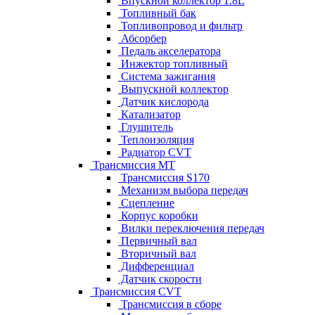
Впускной коллектор 1.8L
Топливный бак
Топливопровод и фильтр
Абсорбер
Педаль акселератора
Инжектор топливный
Система зажигания
Выпускной коллектор
Датчик кислорода
Катализатор
Глушитель
Теплоизоляция
Радиатор CVT
Трансмиссия MT
Трансмиссия S170
Механизм выбора передач
Сцепление
Корпус коробки
Вилки переключения передач
Первичный вал
Вторичный вал
Дифференциал
Датчик скорости
Трансмиссия CVT
Трансмиссия в сборе