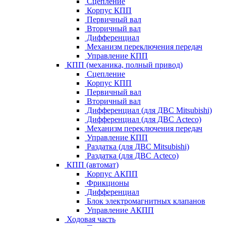
Сцепление
Корпус КПП
Первичный вал
Вторичный вал
Дифференциал
Механизм переключения передач
Управление КПП
КПП (механика, полный привод)
Сцепление
Корпус КПП
Первичный вал
Вторичный вал
Дифференциал (для ДВС Mitsubishi)
Дифференциал (для ДВС Acteco)
Механизм переключения передач
Управление КПП
Раздатка (для ДВС Mitsubishi)
Раздатка (для ДВС Acteco)
КПП (автомат)
Корпус АКПП
Фрикционы
Дифференциал
Блок электромагнитных клапанов
Управление АКПП
Ходовая часть