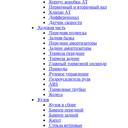
Корпус коробки АТ
Первичный и вторичный вал
Клапан АТ
Дифференциал
Датчик скорости
Ходовая часть
Передняя подвеска
Задняя балка
Передние амортизаторы
Задние амортизаторы
Тормоза передние
Тормоза задние
Главный тормозной цилиндр
Приводы
Рулевое управление
Гидроусилитель руля
ABS
Тормозные трубки
Колеса
Кузов
Кузов в сборе
Бампер передний
Бампер задний
Капот
Стекла ветровые