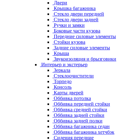
Двери
Крышка багажника
Стекло двери передней
Стекло двери задней
Ручки и замки
Боковые части кузова
Передние силовые элементы
Стойки кузова
Задние силовые элементы
Крыша
Звукоизоляция и брызговики
Интерьер и экстерьер
Зеркала
Стеклоочистители
Торпедо
Консоль
Карты дверей
Оббивка потолка
Оббивка передней стойки
Оббивка средней стойки
Оббивка задней стойки
Оббивка задней полки
Оббивка багажника седан
Оббивка багажника хетчбэк
Сидения передние