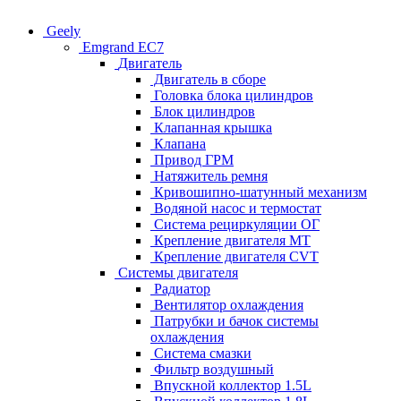
Geely
Emgrand EC7
Двигатель
Двигатель в сборе
Головка блока цилиндров
Блок цилиндров
Клапанная крышка
Клапана
Привод ГРМ
Натяжитель ремня
Кривошипно-шатунный механизм
Водяной насос и термостат
Система рециркуляции ОГ
Крепление двигателя MT
Крепление двигателя CVT
Системы двигателя
Радиатор
Вентилятор охлаждения
Патрубки и бачок системы
охлаждения
Система смазки
Фильтр воздушный
Впускной коллектор 1.5L