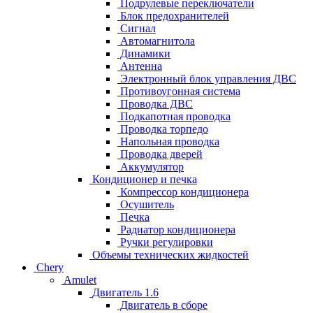
Подрулевые переключатели
Блок предохранителей
Сигнал
Автомагнитола
Динамики
Антенна
Электронный блок управления ДВС
Противоугонная система
Проводка ДВС
Подкапотная проводка
Проводка торпедо
Напольная проводка
Проводка дверей
Аккумулятор
Кондиционер и печка
Компрессор кондиционера
Осушитель
Печка
Радиатор кондиционера
Ручки регулировки
Объемы технических жидкостей
Chery
Amulet
Двигатель 1.6
Двигатель в сборе