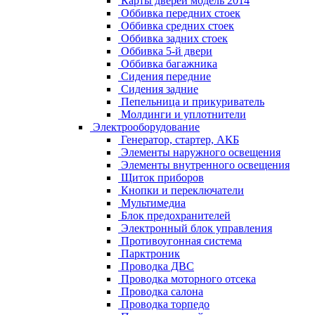
Карты дверей модель 2014
Оббивка передних стоек
Оббивка средних стоек
Оббивка задних стоек
Оббивка 5-й двери
Оббивка багажника
Сидения передние
Сидения задние
Пепельница и прикуриватель
Молдинги и уплотнители
Электрооборудование
Генератор, стартер, АКБ
Элементы наружного освещения
Элементы внутренного освещения
Щиток приборов
Кнопки и переключатели
Мультимедиа
Блок предохранителей
Электронный блок управления
Противоугонная система
Парктроник
Проводка ДВС
Проводка моторного отсека
Проводка салона
Проводка торпедо