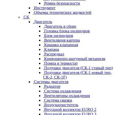
Ремни безопасности
Инструмент
Объемы технических жидкостей
CK
Двигатель
Двигатель в сборе
Головка блока цилиндров
Блок цилиндров
Вентиляция картера
Крышка клапанная
Клапана
Распредвал
Кривошипно-шатунный механизм
Помпа и термостат
Подушки двигателя (СК-1 старый тип)
Подушки двигателя (СК-1 новый тип,
СК-2, СК-1F)
Системы двигателя
Радиатор
Система охлаждения
Вентиляторы охлаждения
Система смазки
Воздухоочиститель
Впускной коллектор EURO 2
Впускной коллектор EURO 3