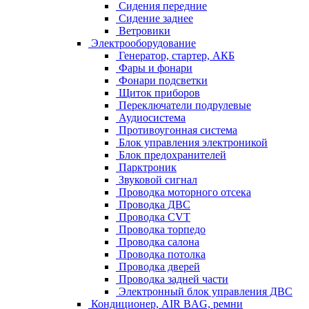
Сидения передние
Сидение заднее
Ветровики
Электрооборудование
Генератор, стартер, АКБ
Фары и фонари
Фонари подсветки
Щиток приборов
Переключатели подрулевые
Аудиосистема
Противоугонная система
Блок управления электроникой
Блок предохранителей
Парктроник
Звуковой сигнал
Проводка моторного отсека
Проводка ДВС
Проводка CVT
Проводка торпедо
Проводка салона
Проводка потолка
Проводка дверей
Проводка задней части
Электронный блок управления ДВС
Кондиционер, AIR BAG, ремни