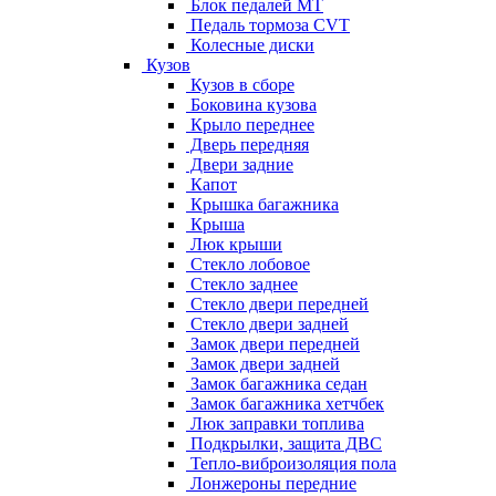
Блок педалей МТ
Педаль тормоза CVT
Колесные диски
Кузов
Кузов в сборе
Боковина кузова
Крыло переднее
Дверь передняя
Двери задние
Капот
Крышка багажника
Крыша
Люк крыши
Стекло лобовое
Стекло заднее
Стекло двери передней
Стекло двери задней
Замок двери передней
Замок двери задней
Замок багажника седан
Замок багажника хетчбек
Люк заправки топлива
Подкрылки, защита ДВС
Тепло-виброизоляция пола
Лонжероны передние