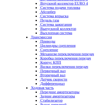
Впускной коллектор EURO 4
Система подачи топлива
Абсорбер
Система впрыска
Педаль газа
Система зажигания
Выпускной коллектор
Выхлопная система
Трансмиссия
Приводы
Цилиндры сцепления
Сцепление
Механизм переключения передач
Коробка переключения передач
Корпус КПП
Вилки переключения передач
Первичный вал
Вторичный вал
Датчик скорости
Дифференциал
Ходовая часть
Передние амортизаторы
Задние амортизаторы
Стабилизатор
Рычаг передний