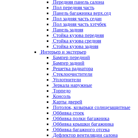
Передняя панель салона
Пол передняя часть
Панель багажника верх.сед
Пол задняя часть седан
Пол задняя часть хэтчбек
Панель задняя
Стойка кузова передняя
Стойка кузова средняя
Стойка кузова задняя
Интерьер и экстерьер
Бампер передний
Бампер задний
Решетка радиатора
Стеклоочистители
Уплотнители
Зеркала наружные
Торпедо
Консоль
Карты дверей
Потолок, козырьки солнцезащитные
Оббивка стоек
Оббивка полки багажника
Оббивка крышки багажника
Оббивка багажного отсека
Дефлектор вентиляции салона