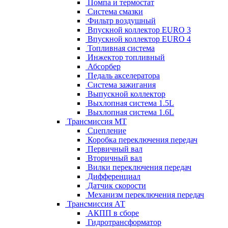
Помпа и термостат
Система смазки
Фильтр воздушный
Впускной коллектор EURO 3
Впускной коллектор EURO 4
Топливная система
Инжектор топливный
Абсорбер
Педаль акселератора
Система зажигания
Выпускной коллектор
Выхлопная система 1.5L
Выхлопная система 1.6L
Трансмиссия МТ
Сцепление
Коробка переключения передач
Первичный вал
Вторичный вал
Вилки переключения передач
Дифференциал
Датчик скорости
Механизм переключения передач
Трансмиссия АТ
АКПП в сборе
Гидротрансформатор