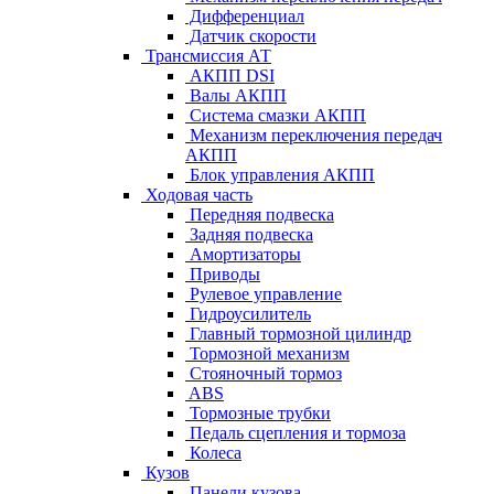
Дифференциал
Датчик скорости
Трансмиссия АТ
АКПП DSI
Валы АКПП
Система смазки АКПП
Механизм переключения передач
АКПП
Блок управления АКПП
Ходовая часть
Передняя подвеска
Задняя подвеска
Амортизаторы
Приводы
Рулевое управление
Гидроусилитель
Главный тормозной цилиндр
Тормозной механизм
Стояночный тормоз
ABS
Тормозные трубки
Педаль сцепления и тормоза
Колеса
Кузов
Панели кузова