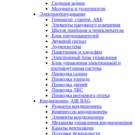
Сидения задние
Молдниги и уплотнители
Электрооборудование
Генератор, стартер, АКБ
Элементы наружного освещения
Щиток приборов и переключатели
Блок предохранителей
Звуковой сигнал
Аудиосистема
Парктроник и хэндсфри
Электронный блок управления
Блок управления электроникой и
противоугонная система
Проводка салона
Проводка торпедо
Проводка дверей
Проводка ДВС
Проводка моторного отсека
Кондиционер, AIR BAG
Радиатор кондиционера
Компрессор кондиционера
Элементы кондиционера
Механизм управления кондиционером
Каналы вентиляции
Подушки безопасности