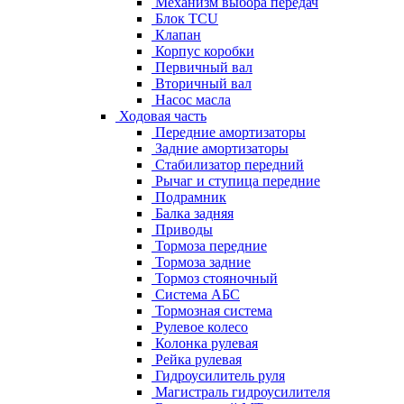
Механизм выбора передач
Блок TCU
Клапан
Корпус коробки
Первичный вал
Вторичный вал
Насос масла
Ходовая часть
Передние амортизаторы
Задние амортизаторы
Стабилизатор передний
Рычаг и ступица передние
Подрамник
Балка задняя
Приводы
Тормоза передние
Тормоза задние
Тормоз стояночный
Система АБС
Тормозная система
Рулевое колесо
Колонка рулевая
Рейка рулевая
Гидроусилитель руля
Магистраль гидроусилителя