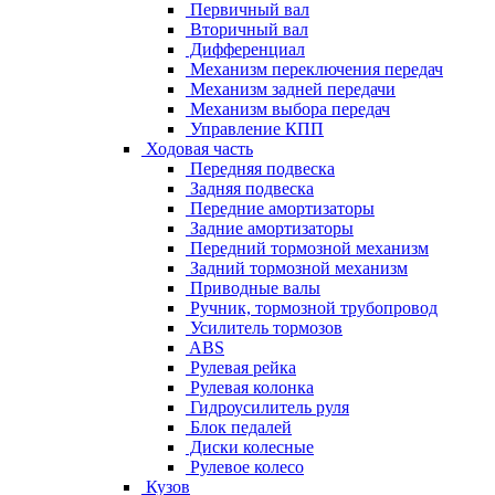
Первичный вал
Вторичный вал
Дифференциал
Механизм переключения передач
Механизм задней передачи
Механизм выбора передач
Управление КПП
Ходовая часть
Передняя подвеска
Задняя подвеска
Передние амортизаторы
Задние амортизаторы
Передний тормозной механизм
Задний тормозной механизм
Приводные валы
Ручник, тормозной трубопровод
Усилитель тормозов
ABS
Рулевая рейка
Рулевая колонка
Гидроусилитель руля
Блок педалей
Диски колесные
Рулевое колесо
Кузов