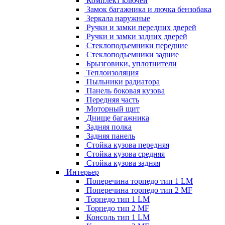
Комплект ключей
Замок багажника и лючка бензобака
Зеркала наружные
Ручки и замки передних дверей
Ручки и замки задних дверей
Стеклоподъемники передние
Стеклоподъемники задние
Брызговики, уплотнители
Теплоизоляция
Пыльники радиатора
Панель боковая кузова
Передняя часть
Моторный щит
Днище багажника
Задняя полка
Задняя панель
Стойка кузова передняя
Стойка кузова средняя
Стойка кузова задняя
Интерьер
Поперечина торпедо тип 1 LM
Поперечина торпедо тип 2 MF
Торпедо тип 1 LM
Торпедо тип 2 MF
Консоль тип 1 LM