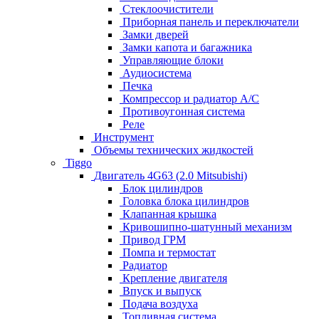
Стеклоочистители
Приборная панель и переключатели
Замки дверей
Замки капота и багажника
Управляющие блоки
Аудиосистема
Печка
Компрессор и радиатор А/C
Противоугонная система
Реле
Инструмент
Объемы технических жидкостей
Tiggo
Двигатель 4G63 (2.0 Mitsubishi)
Блок цилиндров
Головка блока цилиндров
Клапанная крышка
Кривошипно-шатунный механизм
Привод ГРМ
Помпа и термостат
Радиатор
Крепление двигателя
Впуск и выпуск
Подача воздуха
Топливная система