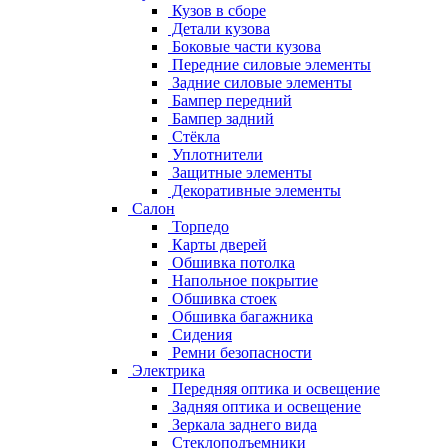
Кузов в сборе
Детали кузова
Боковые части кузова
Передние силовые элементы
Задние силовые элементы
Бампер передний
Бампер задний
Стёкла
Уплотнители
Защитные элементы
Декоративные элементы
Салон
Торпедо
Карты дверей
Обшивка потолка
Напольное покрытие
Обшивка стоек
Обшивка багажника
Сидения
Ремни безопасности
Электрика
Передняя оптика и освещение
Задняя оптика и освещение
Зеркала заднего вида
Стеклоподъемники