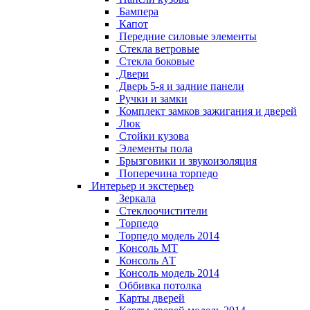
Бампера
Капот
Передние силовые элементы
Стекла ветровые
Стекла боковые
Двери
Дверь 5-я и задние панели
Ручки и замки
Комплект замков зажигания и дверей
Люк
Стойки кузова
Элементы пола
Брызговики и звукоизоляция
Поперечина торпедо
Интерьер и экстерьер
Зеркала
Стеклоочистители
Торпедо
Торпедо модель 2014
Консоль МТ
Консоль АТ
Консоль модель 2014
Оббивка потолка
Карты дверей