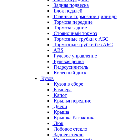
Задняя подвеска
Блок педалей
Главный тормозной цилиндр
Тормоза передние
Тормоза задние
Стояночный тормоз
Тормозные трубки с АБС
Тормозные трубки без АБС
ABS
Рулевое управление
Рулевая рейка
Гидроусилитель
Колесный диск
Кузов
Кузов в сборе
Бампера
Капот
Крылья передние
Двери
Крыша
Крышка багажника
Люк
Лобовое стекло
Заднее стекло