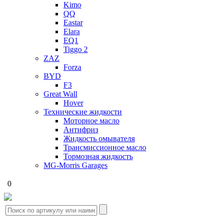
Kimo
QQ
Eastar
Elara
EQ1
Tiggo 2
ZAZ
Forza
BYD
F3
Great Wall
Hover
Технические жидкости
Моторное масло
Антифриз
Жидкость омывателя
Трансмиссионное масло
Тормозная жидкость
MG-Morris Garages
0