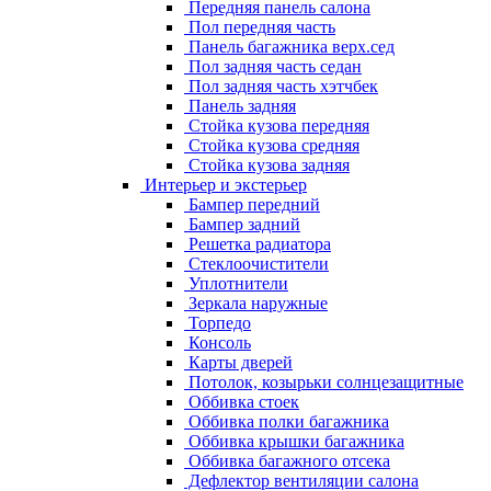
Передняя панель салона
Пол передняя часть
Панель багажника верх.сед
Пол задняя часть седан
Пол задняя часть хэтчбек
Панель задняя
Стойка кузова передняя
Стойка кузова средняя
Стойка кузова задняя
Интерьер и экстерьер
Бампер передний
Бампер задний
Решетка радиатора
Стеклоочистители
Уплотнители
Зеркала наружные
Торпедо
Консоль
Карты дверей
Потолок, козырьки солнцезащитные
Оббивка стоек
Оббивка полки багажника
Оббивка крышки багажника
Оббивка багажного отсека
Дефлектор вентиляции салона