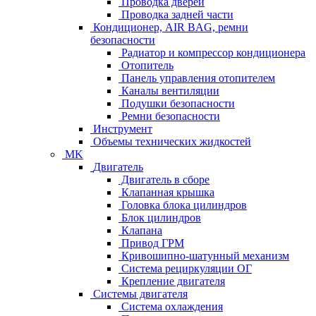
Проводка дверей
Проводка задней части
Кондиционер, AIR BAG, ремни
безопасности
Радиатор и компрессор кондиционера
Отопитель
Панель управления отопителем
Каналы вентиляции
Подушки безопасности
Ремни безопасности
Инструмент
Объемы технических жидкостей
MK
Двигатель
Двигатель в сборе
Клапанная крышка
Головка блока цилиндров
Блок цилиндров
Клапана
Привод ГРМ
Кривошипно-шатунный механизм
Система рециркуляции ОГ
Крепление двигателя
Системы двигателя
Система охлаждения