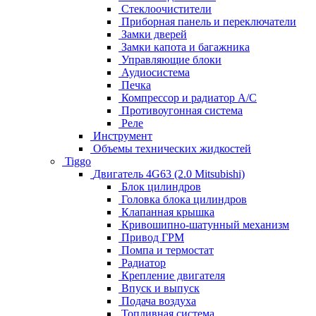
Стеклоочистители
Приборная панель и переключатели
Замки дверей
Замки капота и багажника
Управляющие блоки
Аудиосистема
Печка
Компрессор и радиатор А/C
Противоугонная система
Реле
Инструмент
Объемы технических жидкостей
Tiggo
Двигатель 4G63 (2.0 Mitsubishi)
Блок цилиндров
Головка блока цилиндров
Клапанная крышка
Кривошипно-шатунный механизм
Привод ГРМ
Помпа и термостат
Радиатор
Крепление двигателя
Впуск и выпуск
Подача воздуха
Топливная система