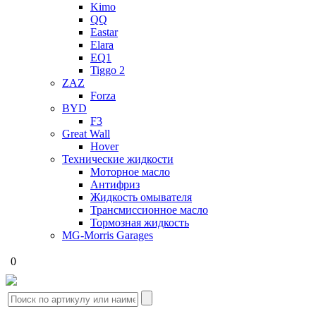
Kimo
QQ
Eastar
Elara
EQ1
Tiggo 2
ZAZ
Forza
BYD
F3
Great Wall
Hover
Технические жидкости
Моторное масло
Антифриз
Жидкость омывателя
Трансмиссионное масло
Тормозная жидкость
MG-Morris Garages
0