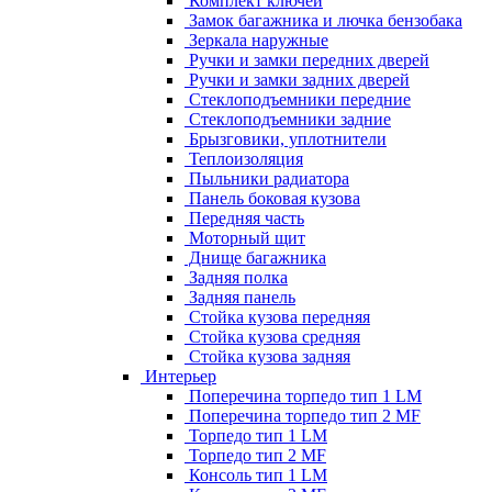
Комплект ключей
Замок багажника и лючка бензобака
Зеркала наружные
Ручки и замки передних дверей
Ручки и замки задних дверей
Стеклоподъемники передние
Стеклоподъемники задние
Брызговики, уплотнители
Теплоизоляция
Пыльники радиатора
Панель боковая кузова
Передняя часть
Моторный щит
Днище багажника
Задняя полка
Задняя панель
Стойка кузова передняя
Стойка кузова средняя
Стойка кузова задняя
Интерьер
Поперечина торпедо тип 1 LM
Поперечина торпедо тип 2 MF
Торпедо тип 1 LM
Торпедо тип 2 MF
Консоль тип 1 LM