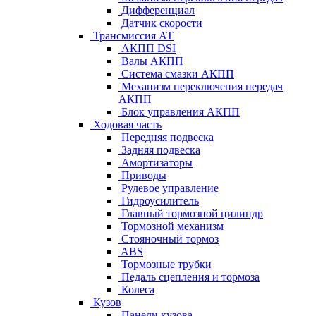
Дифференциал
Датчик скорости
Трансмиссия АТ
АКПП DSI
Валы АКПП
Система смазки АКПП
Механизм переключения передач
АКПП
Блок управления АКПП
Ходовая часть
Передняя подвеска
Задняя подвеска
Амортизаторы
Приводы
Рулевое управление
Гидроусилитель
Главный тормозной цилиндр
Тормозной механизм
Стояночный тормоз
ABS
Тормозные трубки
Педаль сцепления и тормоза
Колеса
Кузов
Панели кузова