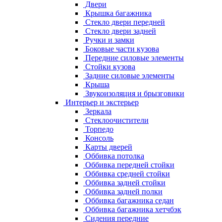
Двери
Крышка багажника
Стекло двери передней
Стекло двери задней
Ручки и замки
Боковые части кузова
Передние силовые элементы
Стойки кузова
Задние силовые элементы
Крыша
Звукоизоляция и брызговики
Интерьер и экстерьер
Зеркала
Стеклоочистители
Торпедо
Консоль
Карты дверей
Оббивка потолка
Оббивка передней стойки
Оббивка средней стойки
Оббивка задней стойки
Оббивка задней полки
Оббивка багажника седан
Оббивка багажника хетчбэк
Сидения передние