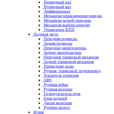
Первичный вал
Вторичный вал
Дифференциал
Механизм переключения передач
Механизм задней передачи
Механизм выбора передач
Управление КПП
Ходовая часть
Передняя подвеска
Задняя подвеска
Передние амортизаторы
Задние амортизаторы
Передний тормозной механизм
Задний тормозной механизм
Приводные валы
Ручник, тормозной трубопровод
Усилитель тормозов
ABS
Рулевая рейка
Рулевая колонка
Гидроусилитель руля
Блок педалей
Диски колесные
Рулевое колесо
Кузов