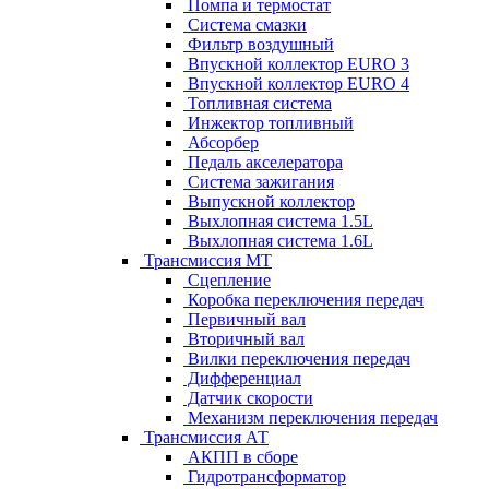
Помпа и термостат
Система смазки
Фильтр воздушный
Впускной коллектор EURO 3
Впускной коллектор EURO 4
Топливная система
Инжектор топливный
Абсорбер
Педаль акселератора
Система зажигания
Выпускной коллектор
Выхлопная система 1.5L
Выхлопная система 1.6L
Трансмиссия МТ
Сцепление
Коробка переключения передач
Первичный вал
Вторичный вал
Вилки переключения передач
Дифференциал
Датчик скорости
Механизм переключения передач
Трансмиссия АТ
АКПП в сборе
Гидротрансформатор