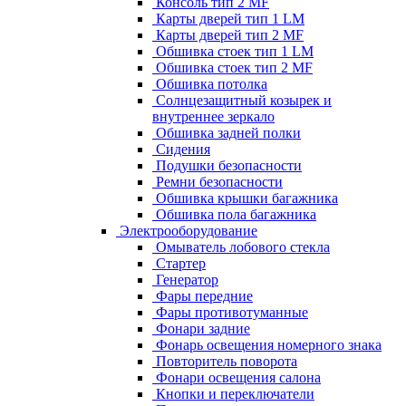
Консоль тип 2 MF
Карты дверей тип 1 LM
Карты дверей тип 2 MF
Обшивка стоек тип 1 LM
Обшивка стоек тип 2 MF
Обшивка потолка
Солнцезащитный козырек и
внутреннее зеркало
Обшивка задней полки
Сидения
Подушки безопасности
Ремни безопасности
Обшивка крышки багажника
Обшивка пола багажника
Электрооборудование
Омыватель лобового стекла
Стартер
Генератор
Фары передние
Фары противотуманные
Фонари задние
Фонарь освещения номерного знака
Повторитель поворота
Фонари освещения салона
Кнопки и переключатели