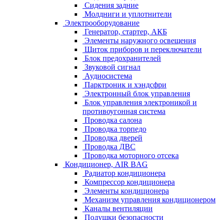
Сидения задние
Молдниги и уплотнители
Электрооборудование
Генератор, стартер, АКБ
Элементы наружного освещения
Щиток приборов и переключатели
Блок предохранителей
Звуковой сигнал
Аудиосистема
Парктроник и хэндсфри
Электронный блок управления
Блок управления электроникой и
противоугонная система
Проводка салона
Проводка торпедо
Проводка дверей
Проводка ДВС
Проводка моторного отсека
Кондиционер, AIR BAG
Радиатор кондиционера
Компрессор кондиционера
Элементы кондиционера
Механизм управления кондиционером
Каналы вентиляции
Подушки безопасности