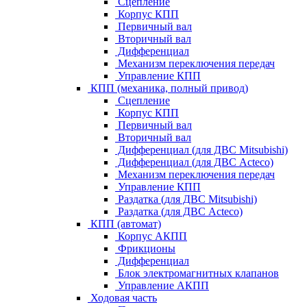
Сцепление
Корпус КПП
Первичный вал
Вторичный вал
Дифференциал
Механизм переключения передач
Управление КПП
КПП (механика, полный привод)
Сцепление
Корпус КПП
Первичный вал
Вторичный вал
Дифференциал (для ДВС Mitsubishi)
Дифференциал (для ДВС Acteco)
Механизм переключения передач
Управление КПП
Раздатка (для ДВС Mitsubishi)
Раздатка (для ДВС Acteco)
КПП (автомат)
Корпус АКПП
Фрикционы
Дифференциал
Блок электромагнитных клапанов
Управление АКПП
Ходовая часть