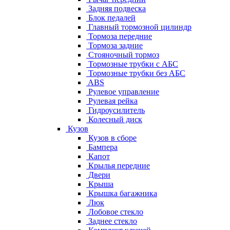
Задняя подвеска
Блок педалей
Главный тормозной цилиндр
Тормоза передние
Тормоза задние
Стояночный тормоз
Тормозные трубки с АБС
Тормозные трубки без АБС
ABS
Рулевое управление
Рулевая рейка
Гидроусилитель
Колесный диск
Кузов
Кузов в сборе
Бампера
Капот
Крылья передние
Двери
Крыша
Крышка багажника
Люк
Лобовое стекло
Заднее стекло