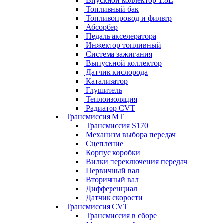
Впускной коллектор 1.8L
Топливный бак
Топливопровод и фильтр
Абсорбер
Педаль акселератора
Инжектор топливный
Система зажигания
Выпускной коллектор
Датчик кислорода
Катализатор
Глушитель
Теплоизоляция
Радиатор CVT
Трансмиссия MT
Трансмиссия S170
Механизм выбора передач
Сцепление
Корпус коробки
Вилки переключения передач
Первичный вал
Вторичный вал
Дифференциал
Датчик скорости
Трансмиссия CVT
Трансмиссия в сборе