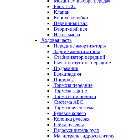
Механизм выбора передач
Блок TCU
Клапан
Корпус коробки
Первичный вал
Вторичный вал
Насос масла
Ходовая часть
Передние амортизаторы
Задние амортизаторы
Стабилизатор передний
Рычаг и ступица передние
Подрамник
Балка задняя
Приводы
Тормоза передние
Тормоза задние
Тормоз стояночный
Система АБС
Тормозная система
Рулевое колесо
Колонка рулевая
Рейка рулевая
Гидроусилитель руля
Магистраль гидроусилителя