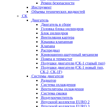
Ремни безопасности
Инструмент
Объемы технических жидкостей
CK
Двигатель
Двигатель в сборе
Головка блока цилиндров
Блок цилиндров
Вентиляция картера
Крышка клапанная
Клапана
Распредвал
Кривошипно-шатунный механизм
Помпа и термостат
Подушки двигателя (СК-1 старый тип)
Подушки двигателя (СК-1 новый тип,
СК-2, СК-1F)
Системы двигателя
Радиатор
Система охлаждения
Вентиляторы охлаждения
Система смазки
Воздухоочиститель
Впускной коллектор EURO 2
Впускной коллектор EURO 3