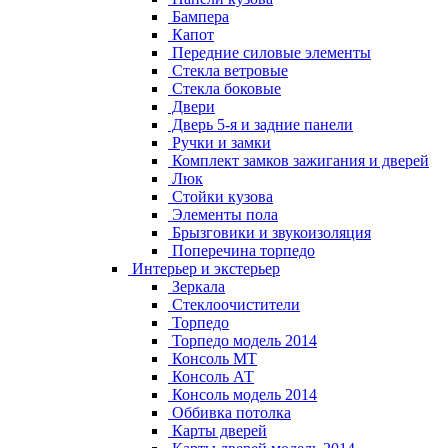
Бампера
Капот
Передние силовые элементы
Стекла ветровые
Стекла боковые
Двери
Дверь 5-я и задние панели
Ручки и замки
Комплект замков зажигания и дверей
Люк
Стойки кузова
Элементы пола
Брызговики и звукоизоляция
Поперечина торпедо
Интерьер и экстерьер
Зеркала
Стеклоочистители
Торпедо
Торпедо модель 2014
Консоль МТ
Консоль АТ
Консоль модель 2014
Оббивка потолка
Карты дверей