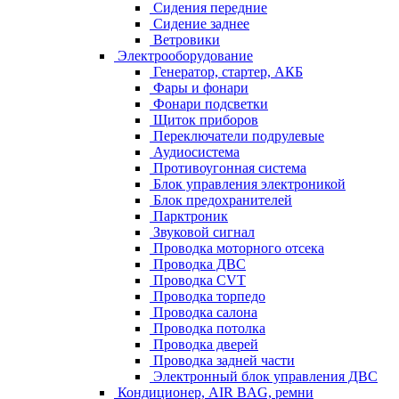
Сидения передние
Сидение заднее
Ветровики
Электрооборудование
Генератор, стартер, АКБ
Фары и фонари
Фонари подсветки
Щиток приборов
Переключатели подрулевые
Аудиосистема
Противоугонная система
Блок управления электроникой
Блок предохранителей
Парктроник
Звуковой сигнал
Проводка моторного отсека
Проводка ДВС
Проводка CVT
Проводка торпедо
Проводка салона
Проводка потолка
Проводка дверей
Проводка задней части
Электронный блок управления ДВС
Кондиционер, AIR BAG, ремни