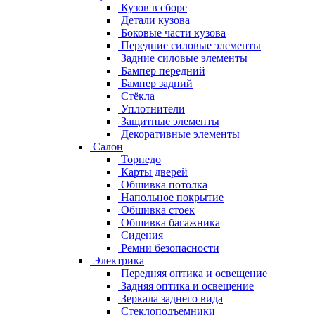
Кузов в сборе
Детали кузова
Боковые части кузова
Передние силовые элементы
Задние силовые элементы
Бампер передний
Бампер задний
Стёкла
Уплотнители
Защитные элементы
Декоративные элементы
Салон
Торпедо
Карты дверей
Обшивка потолка
Напольное покрытие
Обшивка стоек
Обшивка багажника
Сидения
Ремни безопасности
Электрика
Передняя оптика и освещение
Задняя оптика и освещение
Зеркала заднего вида
Стеклоподъемники