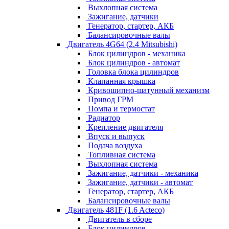
Выхлопная система
Зажигание, датчики
Генератор, стартер, АКБ
Балансировочные валы
Двигатель 4G64 (2.4 Mitsubishi)
Блок цилиндров - механика
Блок цилиндров - автомат
Головка блока цилиндров
Клапанная крышка
Кривошипно-шатунный механизм
Привод ГРМ
Помпа и термостат
Радиатор
Крепление двигателя
Впуск и выпуск
Подача воздуха
Топливная система
Выхлопная система
Зажигание, датчики - механика
Зажигание, датчики - автомат
Генератор, стартер, АКБ
Балансировочные валы
Двигатель 481F (1.6 Acteco)
Двигатель в сборе
Блок цилиндров