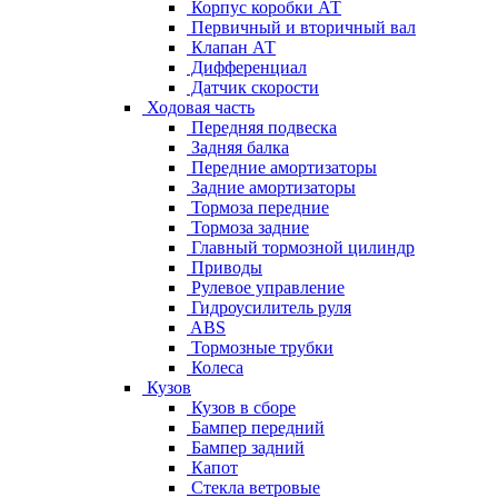
Корпус коробки АТ
Первичный и вторичный вал
Клапан АТ
Дифференциал
Датчик скорости
Ходовая часть
Передняя подвеска
Задняя балка
Передние амортизаторы
Задние амортизаторы
Тормоза передние
Тормоза задние
Главный тормозной цилиндр
Приводы
Рулевое управление
Гидроусилитель руля
ABS
Тормозные трубки
Колеса
Кузов
Кузов в сборе
Бампер передний
Бампер задний
Капот
Стекла ветровые