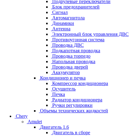
Подрулевые переключатели
Блок предохранителей
Сигнал
Автомагнитола
Динамики
Антенна
Электронный блок управления ДВС
Противоугонная система
Проводка ДВС
Подкапотная проводка
Проводка торпедо
Напольная проводка
Проводка дверей
Аккумулятор
Кондиционер и печка
Компрессор кондиционера
Осушитель
Печка
Радиатор кондиционера
Ручки регулировки
Объемы технических жидкостей
Chery
Amulet
Двигатель 1.6
Двигатель в сборе