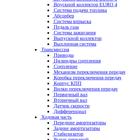
Впускной коллектор EURO 4
Система подачи топлива
Абсорбер
Система впрыска
Педаль газа
Система зажигания
Выпускной коллектор
Выхлопная система
Трансмиссия
Приводы
Цилиндры сцепления
Сцепление
Механизм переключения передач
Коробка переключения передач
Корпус КПП
Вилки переключения передач
Первичный вал
Вторичный вал
Датчик скорости
Дифференциал
Ходовая часть
Передние амортизаторы
Задние амортизаторы
Стабилизатор
Рычаг передний