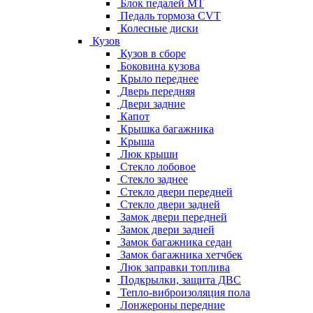
Блок педалей МТ
Педаль тормоза CVT
Колесные диски
Кузов
Кузов в сборе
Боковина кузова
Крыло переднее
Дверь передняя
Двери задние
Капот
Крышка багажника
Крыша
Люк крыши
Стекло лобовое
Стекло заднее
Стекло двери передней
Стекло двери задней
Замок двери передней
Замок двери задней
Замок багажника седан
Замок багажника хетчбек
Люк заправки топлива
Подкрылки, защита ДВС
Тепло-виброизоляция пола
Лонжероны передние