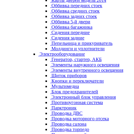
Карты дверей модель 2014
Оббивка передних стоек
Оббивка средних стоек
Оббивка задних стоек
Оббивка 5-й двери
Оббивка багажника
Сидения передние
Сидения задние
Пепельница и прикуриватель
Молдинги и уплотнители
Электрооборудование
Генератор, стартер, АКБ
Элементы наружного освещения
Элементы внутренного освещения
Щиток приборов
Кнопки и переключатели
Мультимедиа
Блок предохранителей
Электронный блок управления
Противоугонная система
Парктроник
Проводка ДВС
Проводка моторного отсека
Проводка салона
Проводка торпедо