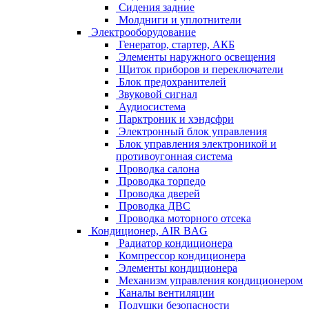
Сидения задние
Молдниги и уплотнители
Электрооборудование
Генератор, стартер, АКБ
Элементы наружного освещения
Щиток приборов и переключатели
Блок предохранителей
Звуковой сигнал
Аудиосистема
Парктроник и хэндсфри
Электронный блок управления
Блок управления электроникой и
противоугонная система
Проводка салона
Проводка торпедо
Проводка дверей
Проводка ДВС
Проводка моторного отсека
Кондиционер, AIR BAG
Радиатор кондиционера
Компрессор кондиционера
Элементы кондиционера
Механизм управления кондиционером
Каналы вентиляции
Подушки безопасности