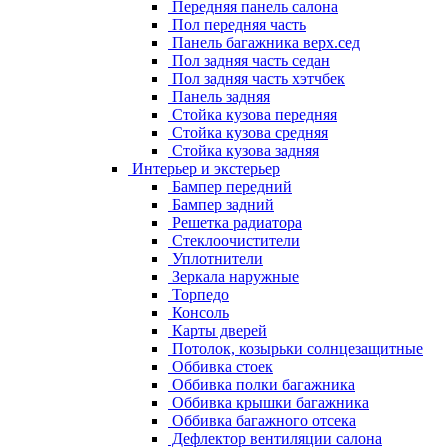
Передняя панель салона
Пол передняя часть
Панель багажника верх.сед
Пол задняя часть седан
Пол задняя часть хэтчбек
Панель задняя
Стойка кузова передняя
Стойка кузова средняя
Стойка кузова задняя
Интерьер и экстерьер
Бампер передний
Бампер задний
Решетка радиатора
Стеклоочистители
Уплотнители
Зеркала наружные
Торпедо
Консоль
Карты дверей
Потолок, козырьки солнцезащитные
Оббивка стоек
Оббивка полки багажника
Оббивка крышки багажника
Оббивка багажного отсека
Дефлектор вентиляции салона