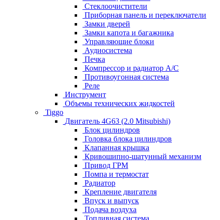
Стеклоочистители
Приборная панель и переключатели
Замки дверей
Замки капота и багажника
Управляющие блоки
Аудиосистема
Печка
Компрессор и радиатор А/C
Противоугонная система
Реле
Инструмент
Объемы технических жидкостей
Tiggo
Двигатель 4G63 (2.0 Mitsubishi)
Блок цилиндров
Головка блока цилиндров
Клапанная крышка
Кривошипно-шатунный механизм
Привод ГРМ
Помпа и термостат
Радиатор
Крепление двигателя
Впуск и выпуск
Подача воздуха
Топливная система