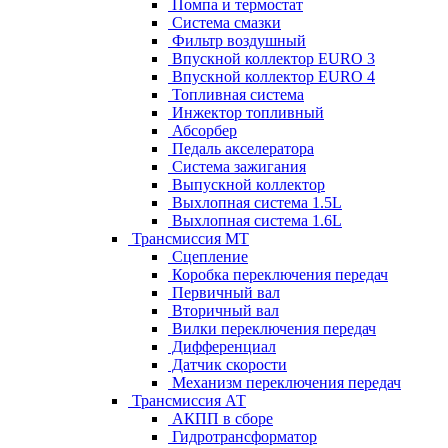
Помпа и термостат
Система смазки
Фильтр воздушный
Впускной коллектор EURO 3
Впускной коллектор EURO 4
Топливная система
Инжектор топливный
Абсорбер
Педаль акселератора
Система зажигания
Выпускной коллектор
Выхлопная система 1.5L
Выхлопная система 1.6L
Трансмиссия МТ
Сцепление
Коробка переключения передач
Первичный вал
Вторичный вал
Вилки переключения передач
Дифференциал
Датчик скорости
Механизм переключения передач
Трансмиссия АТ
АКПП в сборе
Гидротрансформатор