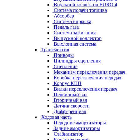
Впускной коллектор EURO 4
Система подачи топлива
Абсорбер
Система впрыска
Педаль газа
Система зажигания
Выпускной коллектор
Выхлопная система
Трансмиссия
Приводы
Цилиндры сцепления
Сцепление
Механизм переключения передач
Коробка переключения передач
Корпус КПП
Вилки переключения передач
Первичный вал
Вторичный вал
Датчик скорости
Дифференциал
Ходовая часть
Передние амортизаторы
Задние амортизаторы
Стабилизатор
Рычаг передний