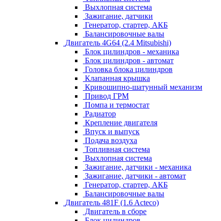
Выхлопная система
Зажигание, датчики
Генератор, стартер, АКБ
Балансировочные валы
Двигатель 4G64 (2.4 Mitsubishi)
Блок цилиндров - механика
Блок цилиндров - автомат
Головка блока цилиндров
Клапанная крышка
Кривошипно-шатунный механизм
Привод ГРМ
Помпа и термостат
Радиатор
Крепление двигателя
Впуск и выпуск
Подача воздуха
Топливная система
Выхлопная система
Зажигание, датчики - механика
Зажигание, датчики - автомат
Генератор, стартер, АКБ
Балансировочные валы
Двигатель 481F (1.6 Acteco)
Двигатель в сборе
Блок цилиндров