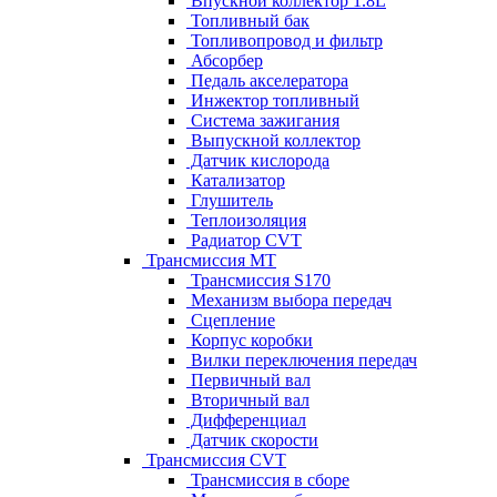
Впускной коллектор 1.8L
Топливный бак
Топливопровод и фильтр
Абсорбер
Педаль акселератора
Инжектор топливный
Система зажигания
Выпускной коллектор
Датчик кислорода
Катализатор
Глушитель
Теплоизоляция
Радиатор CVT
Трансмиссия MT
Трансмиссия S170
Механизм выбора передач
Сцепление
Корпус коробки
Вилки переключения передач
Первичный вал
Вторичный вал
Дифференциал
Датчик скорости
Трансмиссия CVT
Трансмиссия в сборе