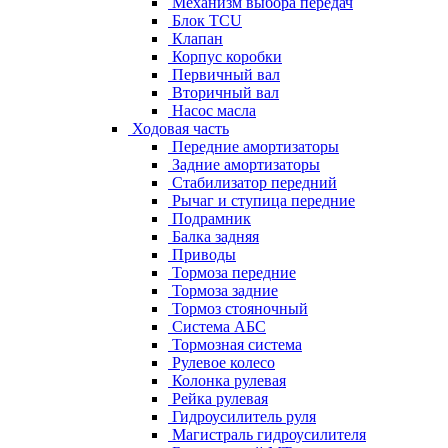
Механизм выбора передач
Блок TCU
Клапан
Корпус коробки
Первичный вал
Вторичный вал
Насос масла
Ходовая часть
Передние амортизаторы
Задние амортизаторы
Стабилизатор передний
Рычаг и ступица передние
Подрамник
Балка задняя
Приводы
Тормоза передние
Тормоза задние
Тормоз стояночный
Система АБС
Тормозная система
Рулевое колесо
Колонка рулевая
Рейка рулевая
Гидроусилитель руля
Магистраль гидроусилителя