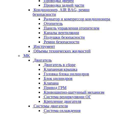
Проводка дверей
Проводка задней части
Кондиционер, AIR BAG, ремни
безопасности
Радиатор и компрессор кондиционера
Отопитель
Панель управления отопителем
Каналы вентиляции
Подушки безопасности
Ремни безопасности
Инструмент
Объемы технических жидкостей
MK
Двигатель
Двигатель в сборе
Клапанная крышка
Головка блока цилиндров
Блок цилиндров
Клапана
Привод ГРМ
Кривошипно-шатунный механизм
Система рециркуляции ОГ
Крепление двигателя
Системы двигателя
Система охлаждения