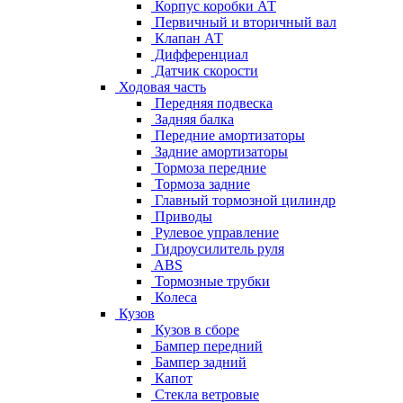
Корпус коробки АТ
Первичный и вторичный вал
Клапан АТ
Дифференциал
Датчик скорости
Ходовая часть
Передняя подвеска
Задняя балка
Передние амортизаторы
Задние амортизаторы
Тормоза передние
Тормоза задние
Главный тормозной цилиндр
Приводы
Рулевое управление
Гидроусилитель руля
ABS
Тормозные трубки
Колеса
Кузов
Кузов в сборе
Бампер передний
Бампер задний
Капот
Стекла ветровые