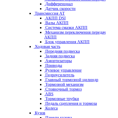
Дифференциал
Датчик скорости
Трансмиссия АТ
АКПП DSI
Валы АКПП
Система смазки АКПП
Механизм переключения передач
АКПП
Блок управления АКПП
Ходовая часть
Передняя подвеска
Задняя подвеска
Амортизаторы
Приводы
Рулевое управление
Гидроусилитель
Главный тормозной цилиндр
Тормозной механизм
Стояночный тормоз
ABS
Тормозные трубки
Педаль сцепления и тормоза
Колеса
Кузов
Панели кузова