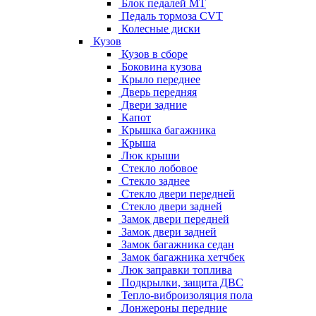
Блок педалей МТ
Педаль тормоза CVT
Колесные диски
Кузов
Кузов в сборе
Боковина кузова
Крыло переднее
Дверь передняя
Двери задние
Капот
Крышка багажника
Крыша
Люк крыши
Стекло лобовое
Стекло заднее
Стекло двери передней
Стекло двери задней
Замок двери передней
Замок двери задней
Замок багажника седан
Замок багажника хетчбек
Люк заправки топлива
Подкрылки, защита ДВС
Тепло-виброизоляция пола
Лонжероны передние