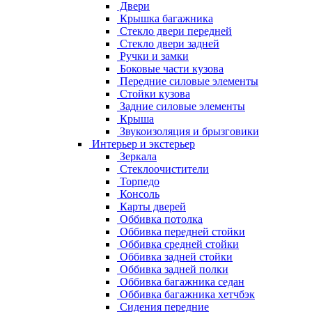
Двери
Крышка багажника
Стекло двери передней
Стекло двери задней
Ручки и замки
Боковые части кузова
Передние силовые элементы
Стойки кузова
Задние силовые элементы
Крыша
Звукоизоляция и брызговики
Интерьер и экстерьер
Зеркала
Стеклоочистители
Торпедо
Консоль
Карты дверей
Оббивка потолка
Оббивка передней стойки
Оббивка средней стойки
Оббивка задней стойки
Оббивка задней полки
Оббивка багажника седан
Оббивка багажника хетчбэк
Сидения передние