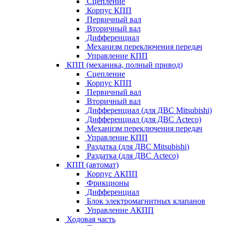
Сцепление
Корпус КПП
Первичный вал
Вторичный вал
Дифференциал
Механизм переключения передач
Управление КПП
КПП (механика, полный привод)
Сцепление
Корпус КПП
Первичный вал
Вторичный вал
Дифференциал (для ДВС Mitsubishi)
Дифференциал (для ДВС Acteco)
Механизм переключения передач
Управление КПП
Раздатка (для ДВС Mitsubishi)
Раздатка (для ДВС Acteco)
КПП (автомат)
Корпус АКПП
Фрикционы
Дифференциал
Блок электромагнитных клапанов
Управление АКПП
Ходовая часть