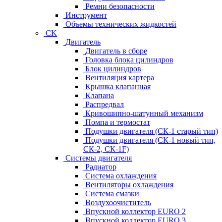
Ремни безопасности
Инструмент
Объемы технических жидкостей
CK
Двигатель
Двигатель в сборе
Головка блока цилиндров
Блок цилиндров
Вентиляция картера
Крышка клапанная
Клапана
Распредвал
Кривошипно-шатунный механизм
Помпа и термостат
Подушки двигателя (СК-1 старый тип)
Подушки двигателя (СК-1 новый тип,
СК-2, СК-1F)
Системы двигателя
Радиатор
Система охлаждения
Вентиляторы охлаждения
Система смазки
Воздухоочиститель
Впускной коллектор EURO 2
Впускной коллектор EURO 3