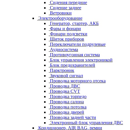
Сидения передние
Сидение заднее
Ветровики
Электрооборудование
Генератор, стартер, АКБ
Фары и фонари
Фонари подсветки
Щиток приборов
Переключатели подрулевые
Аудиосистема
Противоугонная система
Блок управления электроникой
Блок предохранителей
Парктроник
Звуковой сигнал
Проводка моторного отсека
Проводка ДВС
Проводка CVT
Проводка торпедо
Проводка салона
Проводка потолка
Проводка дверей
Проводка задней части
Электронный блок управления ДВС
Кондиционер, AIR BAG, ремни