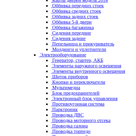
Карты дверей модель 2014
Оббивка передних стоек
Оббивка средних стоек
Оббивка задних стоек
Оббивка 5-й двери
Оббивка багажника
Сидения передние
Сидения задние
Пепельница и прикуриватель
Молдинги и уплотнители
Электрооборудование
Генератор, стартер, АКБ
Элементы наружного освещения
Элементы внутренного освещения
Щиток приборов
Кнопки и переключатели
Мультимедиа
Блок предохранителей
Электронный блок управления
Противоугонная система
Парктроник
Проводка ДВС
Проводка моторного отсека
Проводка салона
Проводка торпедо