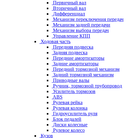
Первичный вал
Вторичный вал
Дифференциал
Механизм переключения передач
Механизм задней передачи
Механизм выбора передач
Управление КПП
Ходовая часть
Передняя подвеска
Задняя подвеска
Передние амортизаторы
Задние амортизаторы
Передний тормозной механизм
Задний тормозной механизм
Приводные валы
Ручник, тормозной трубопровод
Усилитель тормозов
ABS
Рулевая рейка
Рулевая колонка
Гидроусилитель руля
Блок педалей
Диски колесные
Рулевое колесо
Кузов