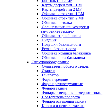
Консоль тип 2 MF
Карты дверей тип 1 LM
Карты дверей тип 2 MF
Обшивка стоек тип 1 LM
Обшивка стоек тип 2 MF
Обшивка потолка
Солнцезащитный козырек и
внутреннее зеркало
Обшивка задней полки
Сидения
Подушки безопасности
Ремни безопасности
Обшивка крышки багажника
Обшивка пола багажника
Электрооборудование
Омыватель лобового стекла
Стартер
Генератор
Фары передние
Фары противотуманные
Фонари задние
Фонарь освещения номерного знака
Повторитель поворота
Фонари освещения салона
Кнопки и переключатели