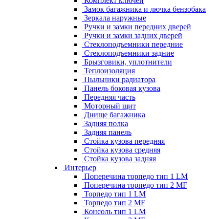
Комплект ключей
Замок багажника и лючка бензобака
Зеркала наружные
Ручки и замки передних дверей
Ручки и замки задних дверей
Стеклоподъемники передние
Стеклоподъемники задние
Брызговики, уплотнители
Теплоизоляция
Пыльники радиатора
Панель боковая кузова
Передняя часть
Моторный щит
Днище багажника
Задняя полка
Задняя панель
Стойка кузова передняя
Стойка кузова средняя
Стойка кузова задняя
Интерьер
Поперечина торпедо тип 1 LM
Поперечина торпедо тип 2 MF
Торпедо тип 1 LM
Торпедо тип 2 MF
Консоль тип 1 LM