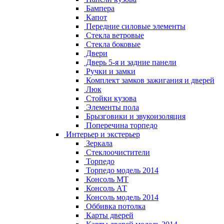
Бампера
Капот
Передние силовые элементы
Стекла ветровые
Стекла боковые
Двери
Дверь 5-я и задние панели
Ручки и замки
Комплект замков зажигания и дверей
Люк
Стойки кузова
Элементы пола
Брызговики и звукоизоляция
Поперечина торпедо
Интерьер и экстерьер
Зеркала
Стеклоочистители
Торпедо
Торпедо модель 2014
Консоль МТ
Консоль АТ
Консоль модель 2014
Оббивка потолка
Карты дверей