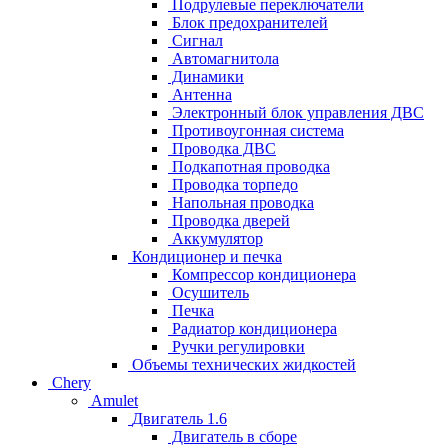
Подрулевые переключатели
Блок предохранителей
Сигнал
Автомагнитола
Динамики
Антенна
Электронный блок управления ДВС
Противоугонная система
Проводка ДВС
Подкапотная проводка
Проводка торпедо
Напольная проводка
Проводка дверей
Аккумулятор
Кондиционер и печка
Компрессор кондиционера
Осушитель
Печка
Радиатор кондиционера
Ручки регулировки
Объемы технических жидкостей
Chery
Amulet
Двигатель 1.6
Двигатель в сборе