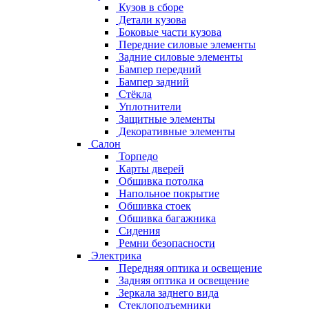
Кузов в сборе
Детали кузова
Боковые части кузова
Передние силовые элементы
Задние силовые элементы
Бампер передний
Бампер задний
Стёкла
Уплотнители
Защитные элементы
Декоративные элементы
Салон
Торпедо
Карты дверей
Обшивка потолка
Напольное покрытие
Обшивка стоек
Обшивка багажника
Сидения
Ремни безопасности
Электрика
Передняя оптика и освещение
Задняя оптика и освещение
Зеркала заднего вида
Стеклоподъемники