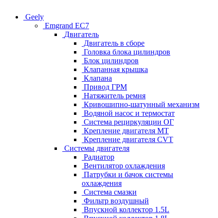
Geely
Emgrand EC7
Двигатель
Двигатель в сборе
Головка блока цилиндров
Блок цилиндров
Клапанная крышка
Клапана
Привод ГРМ
Натяжитель ремня
Кривошипно-шатунный механизм
Водяной насос и термостат
Система рециркуляции ОГ
Крепление двигателя MT
Крепление двигателя CVT
Системы двигателя
Радиатор
Вентилятор охлаждения
Патрубки и бачок системы
охлаждения
Система смазки
Фильтр воздушный
Впускной коллектор 1.5L