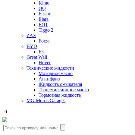
Kimo
QQ
Eastar
Elara
EQ1
Tiggo 2
ZAZ
Forza
BYD
F3
Great Wall
Hover
Технические жидкости
Моторное масло
Антифриз
Жидкость омывателя
Трансмиссионное масло
Тормозная жидкость
MG-Morris Garages
0