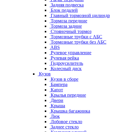
Задняя подвеска
Блок педалей
Главный тормозной цилиндр
Тормоза передние
Тормоза задние
Стояночный тормоз
Тормозные трубки с АБС
Тормозные трубки без АБС
ABS
Рулевое управление
Рулевая рейка
Гидроусилитель
Колесный диск
Кузов
Кузов в сборе
Бампера
Капот
Крылья передние
Двери
Крыша
Крышка багажника
Люк
Лобовое стекло
Заднее стекло