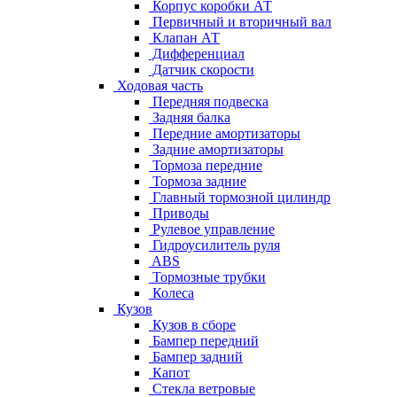
Корпус коробки АТ
Первичный и вторичный вал
Клапан АТ
Дифференциал
Датчик скорости
Ходовая часть
Передняя подвеска
Задняя балка
Передние амортизаторы
Задние амортизаторы
Тормоза передние
Тормоза задние
Главный тормозной цилиндр
Приводы
Рулевое управление
Гидроусилитель руля
ABS
Тормозные трубки
Колеса
Кузов
Кузов в сборе
Бампер передний
Бампер задний
Капот
Стекла ветровые