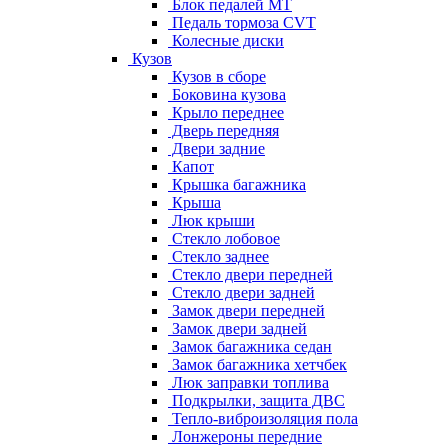
Блок педалей МТ
Педаль тормоза CVT
Колесные диски
Кузов
Кузов в сборе
Боковина кузова
Крыло переднее
Дверь передняя
Двери задние
Капот
Крышка багажника
Крыша
Люк крыши
Стекло лобовое
Стекло заднее
Стекло двери передней
Стекло двери задней
Замок двери передней
Замок двери задней
Замок багажника седан
Замок багажника хетчбек
Люк заправки топлива
Подкрылки, защита ДВС
Тепло-виброизоляция пола
Лонжероны передние