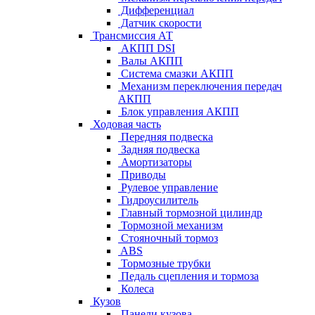
Дифференциал
Датчик скорости
Трансмиссия АТ
АКПП DSI
Валы АКПП
Система смазки АКПП
Механизм переключения передач
АКПП
Блок управления АКПП
Ходовая часть
Передняя подвеска
Задняя подвеска
Амортизаторы
Приводы
Рулевое управление
Гидроусилитель
Главный тормозной цилиндр
Тормозной механизм
Стояночный тормоз
ABS
Тормозные трубки
Педаль сцепления и тормоза
Колеса
Кузов
Панели кузова