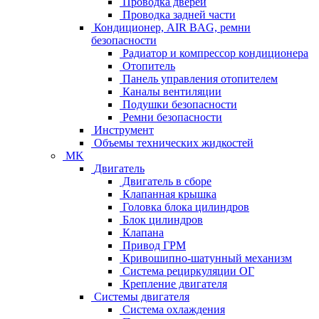
Проводка дверей
Проводка задней части
Кондиционер, AIR BAG, ремни
безопасности
Радиатор и компрессор кондиционера
Отопитель
Панель управления отопителем
Каналы вентиляции
Подушки безопасности
Ремни безопасности
Инструмент
Объемы технических жидкостей
MK
Двигатель
Двигатель в сборе
Клапанная крышка
Головка блока цилиндров
Блок цилиндров
Клапана
Привод ГРМ
Кривошипно-шатунный механизм
Система рециркуляции ОГ
Крепление двигателя
Системы двигателя
Система охлаждения