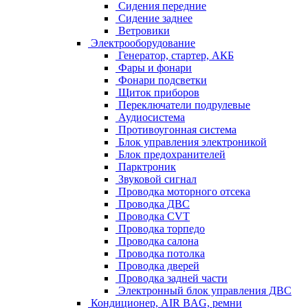
Сидения передние
Сидение заднее
Ветровики
Электрооборудование
Генератор, стартер, АКБ
Фары и фонари
Фонари подсветки
Щиток приборов
Переключатели подрулевые
Аудиосистема
Противоугонная система
Блок управления электроникой
Блок предохранителей
Парктроник
Звуковой сигнал
Проводка моторного отсека
Проводка ДВС
Проводка CVT
Проводка торпедо
Проводка салона
Проводка потолка
Проводка дверей
Проводка задней части
Электронный блок управления ДВС
Кондиционер, AIR BAG, ремни