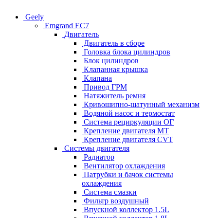
Geely
Emgrand EC7
Двигатель
Двигатель в сборе
Головка блока цилиндров
Блок цилиндров
Клапанная крышка
Клапана
Привод ГРМ
Натяжитель ремня
Кривошипно-шатунный механизм
Водяной насос и термостат
Система рециркуляции ОГ
Крепление двигателя MT
Крепление двигателя CVT
Системы двигателя
Радиатор
Вентилятор охлаждения
Патрубки и бачок системы
охлаждения
Система смазки
Фильтр воздушный
Впускной коллектор 1.5L