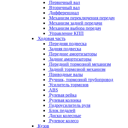
Первичный вал
Вторичный вал
Дифференциал
Механизм переключения передач
Механизм задней передачи
Механизм выбора передач
Управление КПП
Ходовая часть
Передняя подвеска
Задняя подвеска
Передние амортизаторы
Задние амортизаторы
Передний тормозной механизм
Задний тормозной механизм
Приводные валы
Ручник, тормозной трубопровод
Усилитель тормозов
ABS
Рулевая рейка
Рулевая колонка
Гидроусилитель руля
Блок педалей
Диски колесные
Рулевое колесо
Кузов