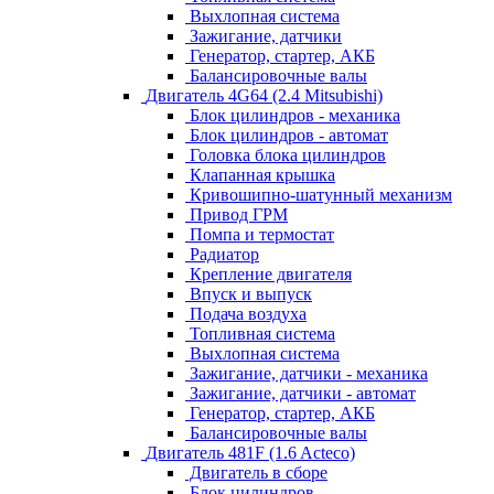
Выхлопная система
Зажигание, датчики
Генератор, стартер, АКБ
Балансировочные валы
Двигатель 4G64 (2.4 Mitsubishi)
Блок цилиндров - механика
Блок цилиндров - автомат
Головка блока цилиндров
Клапанная крышка
Кривошипно-шатунный механизм
Привод ГРМ
Помпа и термостат
Радиатор
Крепление двигателя
Впуск и выпуск
Подача воздуха
Топливная система
Выхлопная система
Зажигание, датчики - механика
Зажигание, датчики - автомат
Генератор, стартер, АКБ
Балансировочные валы
Двигатель 481F (1.6 Acteco)
Двигатель в сборе
Блок цилиндров