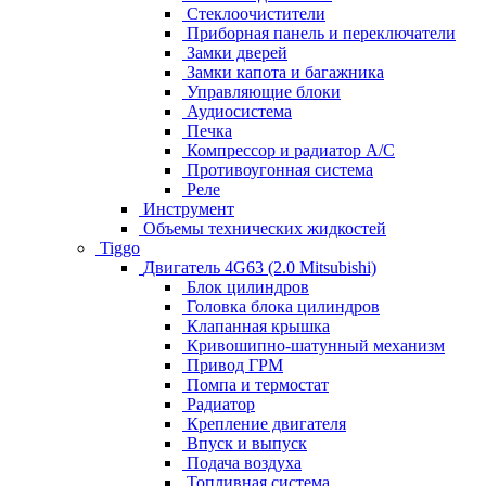
Стеклоочистители
Приборная панель и переключатели
Замки дверей
Замки капота и багажника
Управляющие блоки
Аудиосистема
Печка
Компрессор и радиатор А/C
Противоугонная система
Реле
Инструмент
Объемы технических жидкостей
Tiggo
Двигатель 4G63 (2.0 Mitsubishi)
Блок цилиндров
Головка блока цилиндров
Клапанная крышка
Кривошипно-шатунный механизм
Привод ГРМ
Помпа и термостат
Радиатор
Крепление двигателя
Впуск и выпуск
Подача воздуха
Топливная система