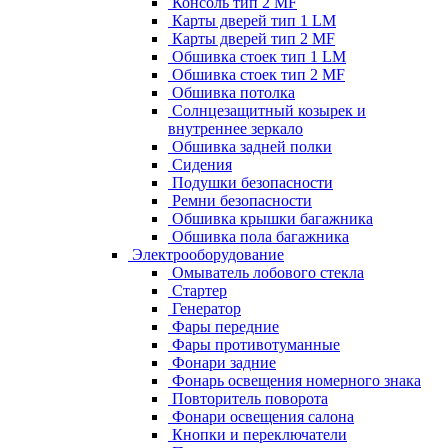
Консоль тип 2 MF
Карты дверей тип 1 LM
Карты дверей тип 2 MF
Обшивка стоек тип 1 LM
Обшивка стоек тип 2 MF
Обшивка потолка
Солнцезащитный козырек и
внутреннее зеркало
Обшивка задней полки
Сидения
Подушки безопасности
Ремни безопасности
Обшивка крышки багажника
Обшивка пола багажника
Электрооборудование
Омыватель лобового стекла
Стартер
Генератор
Фары передние
Фары противотуманные
Фонари задние
Фонарь освещения номерного знака
Повторитель поворота
Фонари освещения салона
Кнопки и переключатели