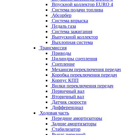
Впускной коллектор EURO 4
Система подачи топлива
Абсорбер
Система впрыска
Педаль газа
Система зажигания
Выпускной коллектор
Выхлопная система
Трансмиссия
Приводы
Цилиндры сцепления
Сцепление
Механизм переключения передач
Коробка переключения передач
Корпус КПП
Вилки переключения передач
Первичный вал
Вторичный вал
Датчик скорости
Дифференциал
Ходовая часть
Передние амортизаторы
Задние амортизаторы
Стабилизатор
Рычаг передний