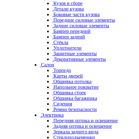
Кузов в сборе
Детали кузова
Боковые части кузова
Передние силовые элементы
Задние силовые элементы
Бампер передний
Бампер задний
Стёкла
Уплотнители
Защитные элементы
Декоративные элементы
Салон
Торпедо
Карты дверей
Обшивка потолка
Напольное покрытие
Обшивка стоек
Обшивка багажника
Сидения
Ремни безопасности
Электрика
Передняя оптика и освещение
Задняя оптика и освещение
Зеркала заднего вида
Стеклоподъемники