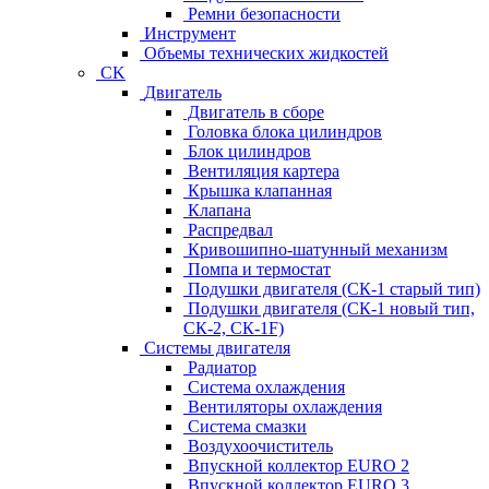
Ремни безопасности
Инструмент
Объемы технических жидкостей
CK
Двигатель
Двигатель в сборе
Головка блока цилиндров
Блок цилиндров
Вентиляция картера
Крышка клапанная
Клапана
Распредвал
Кривошипно-шатунный механизм
Помпа и термостат
Подушки двигателя (СК-1 старый тип)
Подушки двигателя (СК-1 новый тип,
СК-2, СК-1F)
Системы двигателя
Радиатор
Система охлаждения
Вентиляторы охлаждения
Система смазки
Воздухоочиститель
Впускной коллектор EURO 2
Впускной коллектор EURO 3