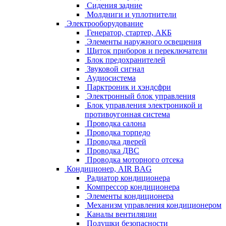
Сидения задние
Молдниги и уплотнители
Электрооборудование
Генератор, стартер, АКБ
Элементы наружного освещения
Щиток приборов и переключатели
Блок предохранителей
Звуковой сигнал
Аудиосистема
Парктроник и хэндсфри
Электронный блок управления
Блок управления электроникой и
противоугонная система
Проводка салона
Проводка торпедо
Проводка дверей
Проводка ДВС
Проводка моторного отсека
Кондиционер, AIR BAG
Радиатор кондиционера
Компрессор кондиционера
Элементы кондиционера
Механизм управления кондиционером
Каналы вентиляции
Подушки безопасности