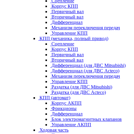
Сцепление
Корпус КПП
Первичный вал
Вторичный вал
Дифференциал
Механизм переключения передач
Управление КПП
КПП (механика, полный привод)
Сцепление
Корпус КПП
Первичный вал
Вторичный вал
Дифференциал (для ДВС Mitsubishi)
Дифференциал (для ДВС Acteco)
Механизм переключения передач
Управление КПП
Раздатка (для ДВС Mitsubishi)
Раздатка (для ДВС Acteco)
КПП (автомат)
Корпус АКПП
Фрикционы
Дифференциал
Блок электромагнитных клапанов
Управление АКПП
Ходовая часть