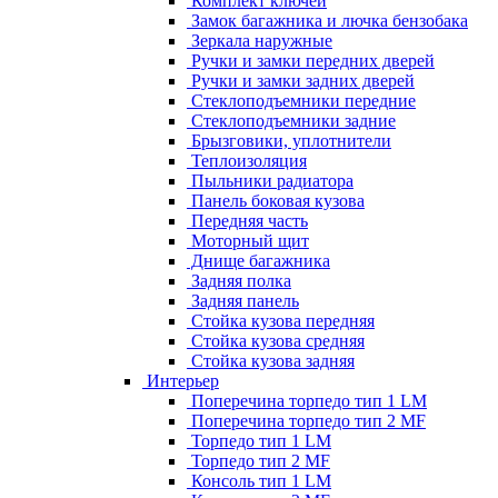
Комплект ключей
Замок багажника и лючка бензобака
Зеркала наружные
Ручки и замки передних дверей
Ручки и замки задних дверей
Стеклоподъемники передние
Стеклоподъемники задние
Брызговики, уплотнители
Теплоизоляция
Пыльники радиатора
Панель боковая кузова
Передняя часть
Моторный щит
Днище багажника
Задняя полка
Задняя панель
Стойка кузова передняя
Стойка кузова средняя
Стойка кузова задняя
Интерьер
Поперечина торпедо тип 1 LM
Поперечина торпедо тип 2 MF
Торпедо тип 1 LM
Торпедо тип 2 MF
Консоль тип 1 LM