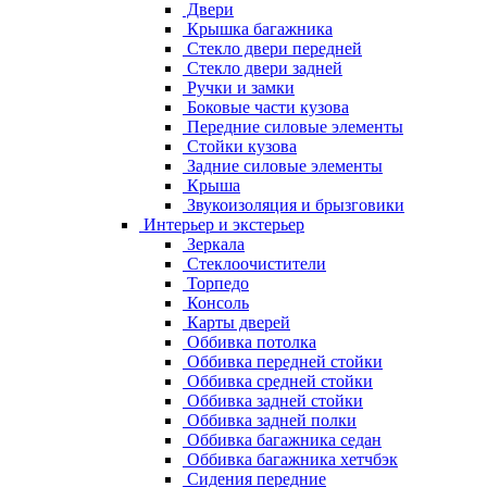
Двери
Крышка багажника
Стекло двери передней
Стекло двери задней
Ручки и замки
Боковые части кузова
Передние силовые элементы
Стойки кузова
Задние силовые элементы
Крыша
Звукоизоляция и брызговики
Интерьер и экстерьер
Зеркала
Стеклоочистители
Торпедо
Консоль
Карты дверей
Оббивка потолка
Оббивка передней стойки
Оббивка средней стойки
Оббивка задней стойки
Оббивка задней полки
Оббивка багажника седан
Оббивка багажника хетчбэк
Сидения передние