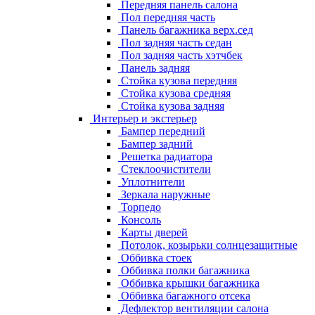
Передняя панель салона
Пол передняя часть
Панель багажника верх.сед
Пол задняя часть седан
Пол задняя часть хэтчбек
Панель задняя
Стойка кузова передняя
Стойка кузова средняя
Стойка кузова задняя
Интерьер и экстерьер
Бампер передний
Бампер задний
Решетка радиатора
Стеклоочистители
Уплотнители
Зеркала наружные
Торпедо
Консоль
Карты дверей
Потолок, козырьки солнцезащитные
Оббивка стоек
Оббивка полки багажника
Оббивка крышки багажника
Оббивка багажного отсека
Дефлектор вентиляции салона