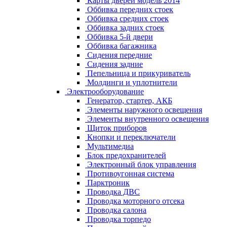
Карты дверей модель 2014
Оббивка передних стоек
Оббивка средних стоек
Оббивка задних стоек
Оббивка 5-й двери
Оббивка багажника
Сидения передние
Сидения задние
Пепельница и прикуриватель
Молдинги и уплотнители
Электрооборудование
Генератор, стартер, АКБ
Элементы наружного освещения
Элементы внутренного освещения
Щиток приборов
Кнопки и переключатели
Мультимедиа
Блок предохранителей
Электронный блок управления
Противоугонная система
Парктроник
Проводка ДВС
Проводка моторного отсека
Проводка салона
Проводка торпедо