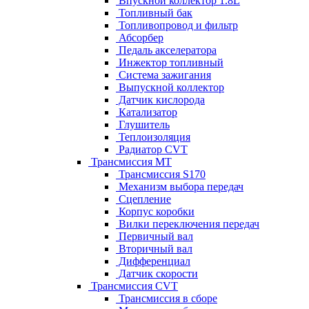
Впускной коллектор 1.8L
Топливный бак
Топливопровод и фильтр
Абсорбер
Педаль акселератора
Инжектор топливный
Система зажигания
Выпускной коллектор
Датчик кислорода
Катализатор
Глушитель
Теплоизоляция
Радиатор CVT
Трансмиссия MT
Трансмиссия S170
Механизм выбора передач
Сцепление
Корпус коробки
Вилки переключения передач
Первичный вал
Вторичный вал
Дифференциал
Датчик скорости
Трансмиссия CVT
Трансмиссия в сборе