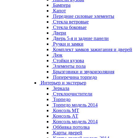
Бампера
Капот
Передние силовые элементы
Стекла ветровые
Стекла боковые
Двери
Дверь 5-я и задние панели
Ручки и замки
Комплект замков зажигания и дверей
Люк
Стойки кузова
Элементы пола
Брызговики и звукоизоляция
Поперечина торпедо
Интерьер и экстерьер
Зеркала
Стеклоочистители
Торпедо
Торпедо модель 2014
Консоль МТ
Консоль АТ
Консоль модель 2014
Оббивка потолка
Карты дверей