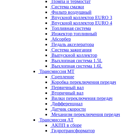
Помпа и термостат
Система смазки
Фильтр воздушный
Впускной коллектор EURO 3
Впускной коллектор EURO 4
Топливная система
Инжектор топливный
Абсорбер
Педаль акселератора
Система зажигания
Выпускной коллектор
Выхлопная система 1.5L
Выхлопная система 1.6L
Трансмиссия МТ
Сцепление
Коробка переключения передач
Первичный вал
Вторичный вал
Вилки переключения передач
Дифференциал
Датчик скорости
Механизм переключения передач
Трансмиссия АТ
АКПП в сборе
Гидротрансформатор