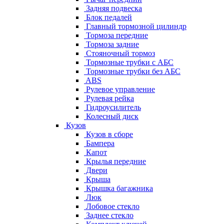
Задняя подвеска
Блок педалей
Главный тормозной цилиндр
Тормоза передние
Тормоза задние
Стояночный тормоз
Тормозные трубки с АБС
Тормозные трубки без АБС
ABS
Рулевое управление
Рулевая рейка
Гидроусилитель
Колесный диск
Кузов
Кузов в сборе
Бампера
Капот
Крылья передние
Двери
Крыша
Крышка багажника
Люк
Лобовое стекло
Заднее стекло