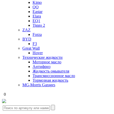
Kimo
QQ
Eastar
Elara
EQ1
Tiggo 2
ZAZ
Forza
BYD
F3
Great Wall
Hover
Технические жидкости
Моторное масло
Антифриз
Жидкость омывателя
Трансмиссионное масло
Тормозная жидкость
MG-Morris Garages
0