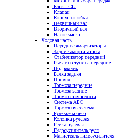
Механизм выбора передач
Блок TCU
Клапан
Корпус коробки
Первичный вал
Вторичный вал
Насос масла
Ходовая часть
Передние амортизаторы
Задние амортизаторы
Стабилизатор передний
Рычаг и ступица передние
Подрамник
Балка задняя
Приводы
Тормоза передние
Тормоза задние
Тормоз стояночный
Система АБС
Тормозная система
Рулевое колесо
Колонка рулевая
Рейка рулевая
Гидроусилитель руля
Магистраль гидроусилителя