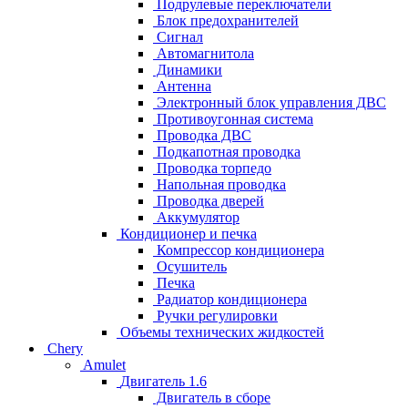
Подрулевые переключатели
Блок предохранителей
Сигнал
Автомагнитола
Динамики
Антенна
Электронный блок управления ДВС
Противоугонная система
Проводка ДВС
Подкапотная проводка
Проводка торпедо
Напольная проводка
Проводка дверей
Аккумулятор
Кондиционер и печка
Компрессор кондиционера
Осушитель
Печка
Радиатор кондиционера
Ручки регулировки
Объемы технических жидкостей
Chery
Amulet
Двигатель 1.6
Двигатель в сборе