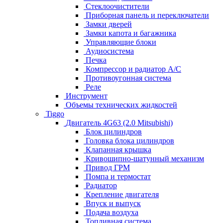
Стеклоочистители
Приборная панель и переключатели
Замки дверей
Замки капота и багажника
Управляющие блоки
Аудиосистема
Печка
Компрессор и радиатор А/C
Противоугонная система
Реле
Инструмент
Объемы технических жидкостей
Tiggo
Двигатель 4G63 (2.0 Mitsubishi)
Блок цилиндров
Головка блока цилиндров
Клапанная крышка
Кривошипно-шатунный механизм
Привод ГРМ
Помпа и термостат
Радиатор
Крепление двигателя
Впуск и выпуск
Подача воздуха
Топливная система