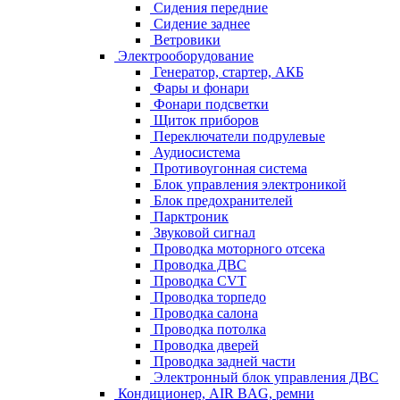
Сидения передние
Сидение заднее
Ветровики
Электрооборудование
Генератор, стартер, АКБ
Фары и фонари
Фонари подсветки
Щиток приборов
Переключатели подрулевые
Аудиосистема
Противоугонная система
Блок управления электроникой
Блок предохранителей
Парктроник
Звуковой сигнал
Проводка моторного отсека
Проводка ДВС
Проводка CVT
Проводка торпедо
Проводка салона
Проводка потолка
Проводка дверей
Проводка задней части
Электронный блок управления ДВС
Кондиционер, AIR BAG, ремни