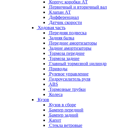
Корпус коробки АТ
Первичный и вторичный вал
Клапан АТ
Дифференциал
Датчик скорости
Ходовая часть
Передняя подвеска
Задняя балка
Передние амортизаторы
Задние амортизаторы
Тормоза передние
Тормоза задние
Главный тормозной цилиндр
Приводы
Рулевое управление
Гидроусилитель руля
ABS
Тормозные трубки
Колеса
Кузов
Кузов в сборе
Бампер передний
Бампер задний
Капот
Стекла ветровые