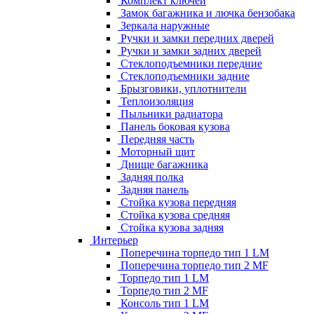
Комплект ключей
Замок багажника и лючка бензобака
Зеркала наружные
Ручки и замки передних дверей
Ручки и замки задних дверей
Стеклоподъемники передние
Стеклоподъемники задние
Брызговики, уплотнители
Теплоизоляция
Пыльники радиатора
Панель боковая кузова
Передняя часть
Моторный щит
Днище багажника
Задняя полка
Задняя панель
Стойка кузова передняя
Стойка кузова средняя
Стойка кузова задняя
Интерьер
Поперечина торпедо тип 1 LM
Поперечина торпедо тип 2 MF
Торпедо тип 1 LM
Торпедо тип 2 MF
Консоль тип 1 LM