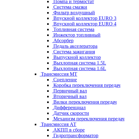
Помпа и термостат
Система смазки
Фильтр воздушный
Впускной коллектор EURO 3
Впускной коллектор EURO 4
Топливная система
Инжектор топливный
Абсорбер
Педаль акселератора
Система зажигания
Выпускной коллектор
Выхлопная система 1.5L
Выхлопная система 1.6L
Трансмиссия МТ
Сцепление
Коробка переключения передач
Первичный вал
Вторичный вал
Вилки переключения передач
Дифференциал
Датчик скорости
Механизм переключения передач
Трансмиссия АТ
АКПП в сборе
Гидротрансформатор