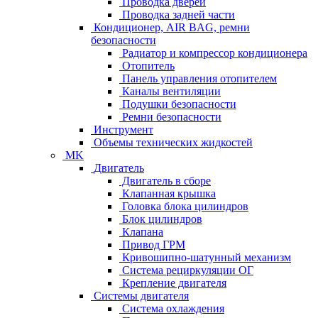
Проводка дверей
Проводка задней части
Кондиционер, AIR BAG, ремни
безопасности
Радиатор и компрессор кондиционера
Отопитель
Панель управления отопителем
Каналы вентиляции
Подушки безопасности
Ремни безопасности
Инструмент
Объемы технических жидкостей
MK
Двигатель
Двигатель в сборе
Клапанная крышка
Головка блока цилиндров
Блок цилиндров
Клапана
Привод ГРМ
Кривошипно-шатунный механизм
Система рециркуляции ОГ
Крепление двигателя
Системы двигателя
Система охлаждения