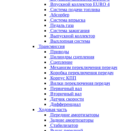
Впускной коллектор EURO 4
Система подачи топлива
Абсорбер
Система впрыска
Педаль газа
Система зажигания
Выпускной коллектор
Выхлопная система
Трансмиссия
Приводы
Цилиндры сцепления
Сцепление
Механизм переключения передач
Коробка переключения передач
Корпус КПП
Вилки переключения передач
Первичный вал
Вторичный вал
Датчик скорости
Дифференциал
Ходовая часть
Передние амортизаторы
Задние амортизаторы
Стабилизатор
Рычаг передний