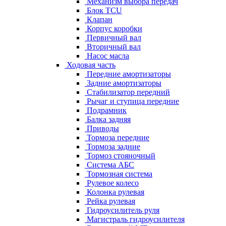
Механизм выбора передач
Блок TCU
Клапан
Корпус коробки
Первичный вал
Вторичный вал
Насос масла
Ходовая часть
Передние амортизаторы
Задние амортизаторы
Стабилизатор передний
Рычаг и ступица передние
Подрамник
Балка задняя
Приводы
Тормоза передние
Тормоза задние
Тормоз стояночный
Система АБС
Тормозная система
Рулевое колесо
Колонка рулевая
Рейка рулевая
Гидроусилитель руля
Магистраль гидроусилителя