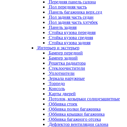
Передняя панель салона
Пол передняя часть
Панель багажника верх.сед
Пол задняя часть седан
Пол задняя часть хэтчбек
Панель задняя
Стойка кузова передняя
Стойка кузова средняя
Стойка кузова задняя
Интерьер и экстерьер
Бампер передний
Бампер задний
Решетка радиатора
Стеклоочистители
Уплотнители
Зеркала наружные
Торпедо
Консоль
Карты дверей
Потолок, козырьки солнцезащитные
Оббивка стоек
Оббивка полки багажника
Оббивка крышки багажника
Оббивка багажного отсека
Дефлектор вентиляции салона