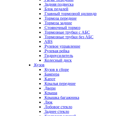
Задняя подвеска
Блок педалей
Главный тормозной цилиндр
Тормоза передние
Тормоза задние
Стояночный тормоз
Тормозные трубки с АБС
Тормозные трубки без АБС
ABS
Рулевое управление
Рулевая рейка
Гидроусилитель
Колесный диск
Кузов
Кузов в сборе
Бампера
Капот
Крылья передние
Двери
Крыша
Крышка багажника
Люк
Лобовое стекло
Заднее стекло