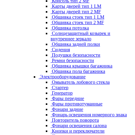
Консоль тип 2 MF
Карты дверей тип 1 LM
Карты дверей тип 2 MF
Обшивка стоек тип 1 LM
Обшивка стоек тип 2 MF
Обшивка потолка
Солнцезащитный козырек и
внутреннее зеркало
Обшивка задней полки
Сидения
Подушки безопасности
Ремни безопасности
Обшивка крышки багажника
Обшивка пола багажника
Электрооборудование
Омыватель лобового стекла
Стартер
Генератор
Фары передние
Фары противотуманные
Фонари задние
Фонарь освещения номерного знака
Повторитель поворота
Фонари освещения салона
Кнопки и переключатели