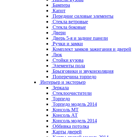
Бампера
Капот
Передние силовые элементы
Стекла ветровые
Стекла боковые
Двери
Дверь 5-я и задние панели
Ручки и замки
Комплект замков зажигания и дверей
Люк
Стойки кузова
Элементы пола
Брызговики и звукоизоляция
Поперечина торпедо
Интерьер и экстерьер
Зеркала
Стеклоочистители
Торпедо
Торпедо модель 2014
Консоль МТ
Консоль АТ
Консоль модель 2014
Оббивка потолка
Карты дверей