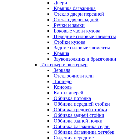
Двери
Крышка багажника
Стекло двери передней
Стекло двери задней
Ручки и замки
Боковые части кузова
Передние силовые элементы
Стойки кузова
Задние силовые элементы
Крыша
Звукоизоляция и брызговики
Интерьер и экстерьер
Зеркала
Стеклоочистители
Торпедо
Консоль
Карты дверей
Оббивка потолка
Оббивка передней стойки
Оббивка средней стойки
Оббивка задней стойки
Оббивка задней полки
Оббивка багажника седан
Оббивка багажника хетчбэк
Сидения передние