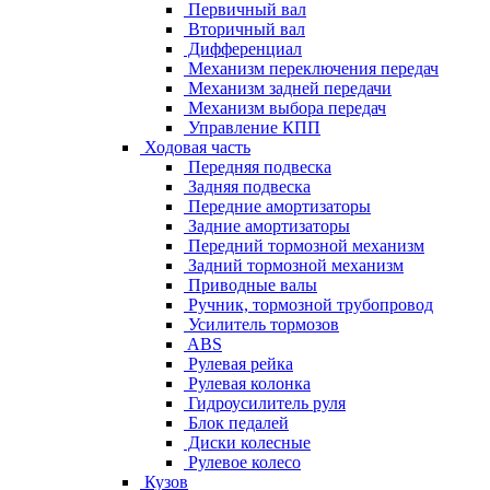
Первичный вал
Вторичный вал
Дифференциал
Механизм переключения передач
Механизм задней передачи
Механизм выбора передач
Управление КПП
Ходовая часть
Передняя подвеска
Задняя подвеска
Передние амортизаторы
Задние амортизаторы
Передний тормозной механизм
Задний тормозной механизм
Приводные валы
Ручник, тормозной трубопровод
Усилитель тормозов
ABS
Рулевая рейка
Рулевая колонка
Гидроусилитель руля
Блок педалей
Диски колесные
Рулевое колесо
Кузов