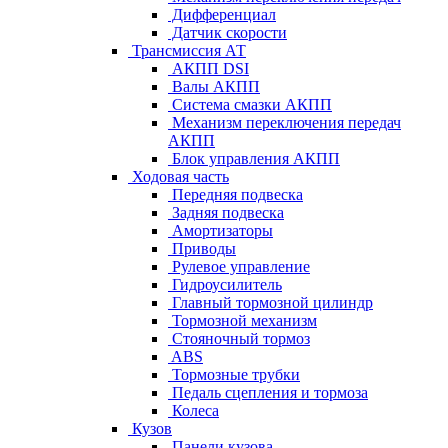
Дифференциал
Датчик скорости
Трансмиссия АТ
АКПП DSI
Валы АКПП
Система смазки АКПП
Механизм переключения передач
АКПП
Блок управления АКПП
Ходовая часть
Передняя подвеска
Задняя подвеска
Амортизаторы
Приводы
Рулевое управление
Гидроусилитель
Главный тормозной цилиндр
Тормозной механизм
Стояночный тормоз
ABS
Тормозные трубки
Педаль сцепления и тормоза
Колеса
Кузов
Панели кузова