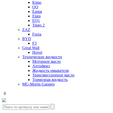
Kimo
QQ
Eastar
Elara
EQ1
Tiggo 2
ZAZ
Forza
BYD
F3
Great Wall
Hover
Технические жидкости
Моторное масло
Антифриз
Жидкость омывателя
Трансмиссионное масло
Тормозная жидкость
MG-Morris Garages
0