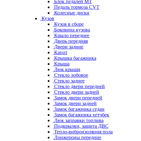
Блок педалей МТ
Педаль тормоза CVT
Колесные диски
Кузов
Кузов в сборе
Боковина кузова
Крыло переднее
Дверь передняя
Двери задние
Капот
Крышка багажника
Крыша
Люк крыши
Стекло лобовое
Стекло заднее
Стекло двери передней
Стекло двери задней
Замок двери передней
Замок двери задней
Замок багажника седан
Замок багажника хетчбек
Люк заправки топлива
Подкрылки, защита ДВС
Тепло-виброизоляция пола
Лонжероны передние