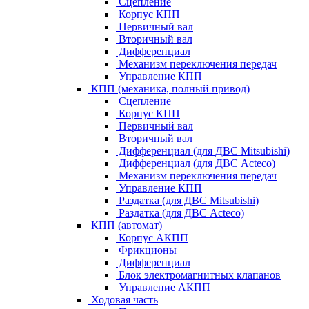
Сцепление
Корпус КПП
Первичный вал
Вторичный вал
Дифференциал
Механизм переключения передач
Управление КПП
КПП (механика, полный привод)
Сцепление
Корпус КПП
Первичный вал
Вторичный вал
Дифференциал (для ДВС Mitsubishi)
Дифференциал (для ДВС Acteco)
Механизм переключения передач
Управление КПП
Раздатка (для ДВС Mitsubishi)
Раздатка (для ДВС Acteco)
КПП (автомат)
Корпус АКПП
Фрикционы
Дифференциал
Блок электромагнитных клапанов
Управление АКПП
Ходовая часть