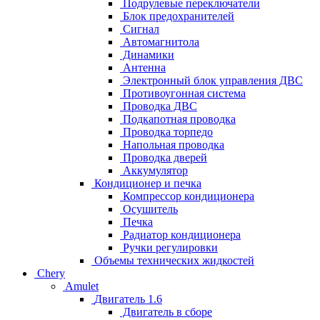
Подрулевые переключатели
Блок предохранителей
Сигнал
Автомагнитола
Динамики
Антенна
Электронный блок управления ДВС
Противоугонная система
Проводка ДВС
Подкапотная проводка
Проводка торпедо
Напольная проводка
Проводка дверей
Аккумулятор
Кондиционер и печка
Компрессор кондиционера
Осушитель
Печка
Радиатор кондиционера
Ручки регулировки
Объемы технических жидкостей
Chery
Amulet
Двигатель 1.6
Двигатель в сборе