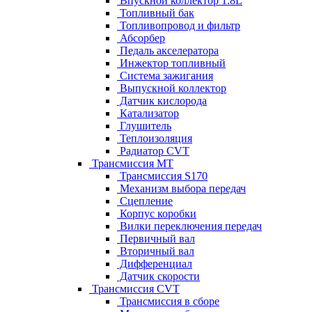
Впускной коллектор 1.8L
Топливный бак
Топливопровод и фильтр
Абсорбер
Педаль акселератора
Инжектор топливный
Система зажигания
Выпускной коллектор
Датчик кислорода
Катализатор
Глушитель
Теплоизоляция
Радиатор CVT
Трансмиссия MT
Трансмиссия S170
Механизм выбора передач
Сцепление
Корпус коробки
Вилки переключения передач
Первичный вал
Вторичный вал
Дифференциал
Датчик скорости
Трансмиссия CVT
Трансмиссия в сборе