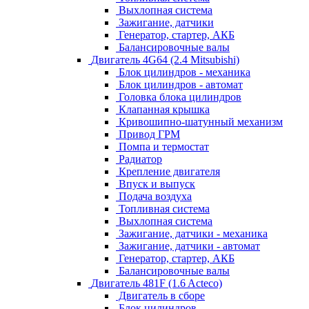
Выхлопная система
Зажигание, датчики
Генератор, стартер, АКБ
Балансировочные валы
Двигатель 4G64 (2.4 Mitsubishi)
Блок цилиндров - механика
Блок цилиндров - автомат
Головка блока цилиндров
Клапанная крышка
Кривошипно-шатунный механизм
Привод ГРМ
Помпа и термостат
Радиатор
Крепление двигателя
Впуск и выпуск
Подача воздуха
Топливная система
Выхлопная система
Зажигание, датчики - механика
Зажигание, датчики - автомат
Генератор, стартер, АКБ
Балансировочные валы
Двигатель 481F (1.6 Acteco)
Двигатель в сборе
Блок цилиндров