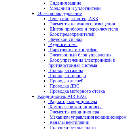
Сидения задние
Молдниги и уплотнители
Электрооборудование
Генератор, стартер, АКБ
Элементы наружного освещения
Щиток приборов и переключатели
Блок предохранителей
Звуковой сигнал
Аудиосистема
Парктроник и хэндсфри
Электронный блок управления
Блок управления электроникой и
противоугонная система
Проводка салона
Проводка торпедо
Проводка дверей
Проводка ДВС
Проводка моторного отсека
Кондиционер, AIR BAG
Радиатор кондиционера
Компрессор кондиционера
Элементы кондиционера
Механизм управления кондиционером
Каналы вентиляции
Подушки безопасности