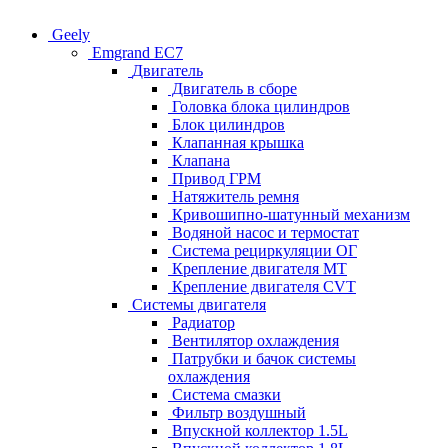
Geely
Emgrand EC7
Двигатель
Двигатель в сборе
Головка блока цилиндров
Блок цилиндров
Клапанная крышка
Клапана
Привод ГРМ
Натяжитель ремня
Кривошипно-шатунный механизм
Водяной насос и термостат
Система рециркуляции ОГ
Крепление двигателя MT
Крепление двигателя CVT
Системы двигателя
Радиатор
Вентилятор охлаждения
Патрубки и бачок системы
охлаждения
Система смазки
Фильтр воздушный
Впускной коллектор 1.5L