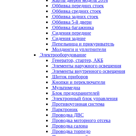
Карты дверей модель 2014
Оббивка передних стоек
Оббивка средних стоек
Оббивка задних стоек
Оббивка 5-й двери
Оббивка багажника
Сидения передние
Сидения задние
Пепельница и прикуриватель
Молдинги и уплотнители
Электрооборудование
Генератор, стартер, АКБ
Элементы наружного освещения
Элементы внутренного освещения
Щиток приборов
Кнопки и переключатели
Мультимедиа
Блок предохранителей
Электронный блок управления
Противоугонная система
Парктроник
Проводка ДВС
Проводка моторного отсека
Проводка салона
Проводка торпедо