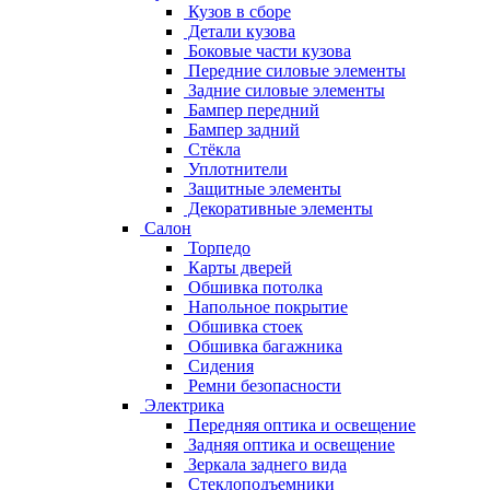
Кузов в сборе
Детали кузова
Боковые части кузова
Передние силовые элементы
Задние силовые элементы
Бампер передний
Бампер задний
Стёкла
Уплотнители
Защитные элементы
Декоративные элементы
Салон
Торпедо
Карты дверей
Обшивка потолка
Напольное покрытие
Обшивка стоек
Обшивка багажника
Сидения
Ремни безопасности
Электрика
Передняя оптика и освещение
Задняя оптика и освещение
Зеркала заднего вида
Стеклоподъемники