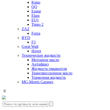
Kimo
QQ
Eastar
Elara
EQ1
Tiggo 2
ZAZ
Forza
BYD
F3
Great Wall
Hover
Технические жидкости
Моторное масло
Антифриз
Жидкость омывателя
Трансмиссионное масло
Тормозная жидкость
MG-Morris Garages
0