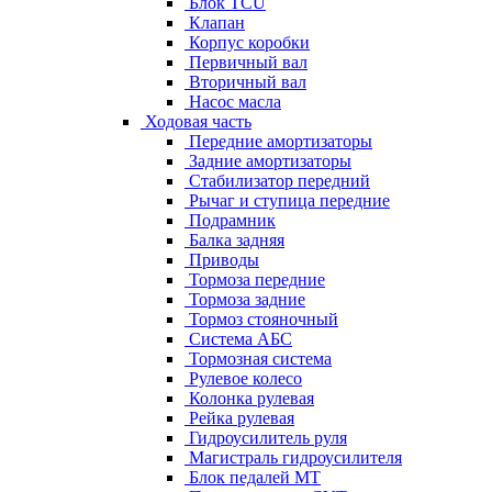
Блок TCU
Клапан
Корпус коробки
Первичный вал
Вторичный вал
Насос масла
Ходовая часть
Передние амортизаторы
Задние амортизаторы
Стабилизатор передний
Рычаг и ступица передние
Подрамник
Балка задняя
Приводы
Тормоза передние
Тормоза задние
Тормоз стояночный
Система АБС
Тормозная система
Рулевое колесо
Колонка рулевая
Рейка рулевая
Гидроусилитель руля
Магистраль гидроусилителя
Блок педалей МТ