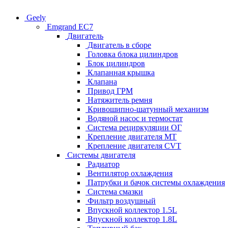
Geely
Emgrand EC7
Двигатель
Двигатель в сборе
Головка блока цилиндров
Блок цилиндров
Клапанная крышка
Клапана
Привод ГРМ
Натяжитель ремня
Кривошипно-шатунный механизм
Водяной насос и термостат
Система рециркуляции ОГ
Крепление двигателя MT
Крепление двигателя CVT
Системы двигателя
Радиатор
Вентилятор охлаждения
Патрубки и бачок системы охлаждения
Система смазки
Фильтр воздушный
Впускной коллектор 1.5L
Впускной коллектор 1.8L