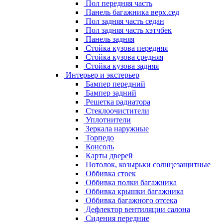
Пол передняя часть
Панель багажника верх.сед
Пол задняя часть седан
Пол задняя часть хэтчбек
Панель задняя
Стойка кузова передняя
Стойка кузова средняя
Стойка кузова задняя
Интерьер и экстерьер
Бампер передний
Бампер задний
Решетка радиатора
Стеклоочистители
Уплотнители
Зеркала наружные
Торпедо
Консоль
Карты дверей
Потолок, козырьки солнцезащитные
Оббивка стоек
Оббивка полки багажника
Оббивка крышки багажника
Оббивка багажного отсека
Дефлектор вентиляции салона
Сидения передние