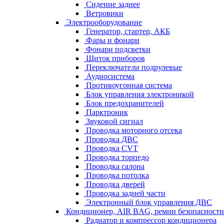
Сидение заднее
Ветровики
Электрооборудование
Генератор, стартер, АКБ
Фары и фонари
Фонари подсветки
Щиток приборов
Переключатели подрулевые
Аудиосистема
Противоугонная система
Блок управления электроникой
Блок предохранителей
Парктроник
Звуковой сигнал
Проводка моторного отсека
Проводка ДВС
Проводка CVT
Проводка торпедо
Проводка салона
Проводка потолка
Проводка дверей
Проводка задней части
Электронный блок управления ДВС
Кондиционер, AIR BAG, ремни безопасности
Радиатор и компрессор кондиционера