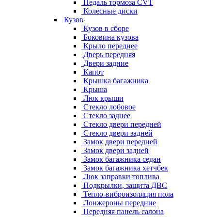
Педаль тормоза CVT
Колесные диски
Кузов
Кузов в сборе
Боковина кузова
Крыло переднее
Дверь передняя
Двери задние
Капот
Крышка багажника
Крыша
Люк крыши
Стекло лобовое
Стекло заднее
Стекло двери передней
Стекло двери задней
Замок двери передней
Замок двери задней
Замок багажника седан
Замок багажника хетчбек
Люк заправки топлива
Подкрылки, защита ДВС
Тепло-виброизоляция пола
Лонжероны передние
Передняя панель салона