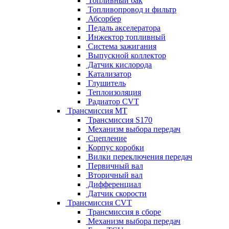
Топливный бак
Топливопровод и фильтр
Абсорбер
Педаль акселератора
Инжектор топливный
Система зажигания
Выпускной коллектор
Датчик кислорода
Катализатор
Глушитель
Теплоизоляция
Радиатор CVT
Трансмиссия MT
Трансмиссия S170
Механизм выбора передач
Сцепление
Корпус коробки
Вилки переключения передач
Первичный вал
Вторичный вал
Дифференциал
Датчик скорости
Трансмиссия CVT
Трансмиссия в сборе
Механизм выбора передач