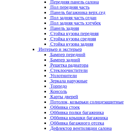
Передняя панель салона
Пол передняя часть
Панель багажника верх.сед
Пол задняя часть седан
Пол задняя часть хэтчбек
Панель задняя
Стойка кузова передняя
Стойка кузова средняя
Стойка кузова задняя
Интерьер и экстерьер
Бампер передний
Бампер задний
Решетка радиатора
Стеклоочистители
Уплотнители
Зеркала наружные
Торпедо
Консоль
Карты дверей
Потолок, козырьки солнцезащитные
Оббивка стоек
Оббивка полки багажника
Оббивка крышки багажника
Оббивка багажного отсека
Дефлектор вентиляции салона