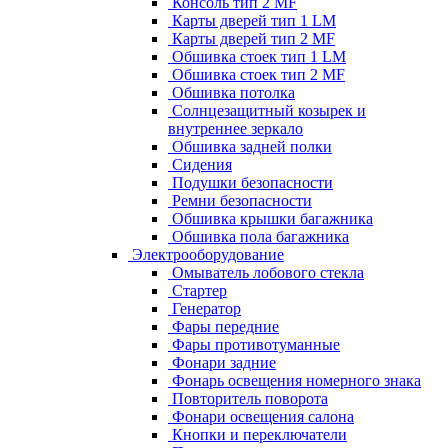
Консоль тип 2 MF
Карты дверей тип 1 LM
Карты дверей тип 2 MF
Обшивка стоек тип 1 LM
Обшивка стоек тип 2 MF
Обшивка потолка
Солнцезащитный козырек и
внутреннее зеркало
Обшивка задней полки
Сидения
Подушки безопасности
Ремни безопасности
Обшивка крышки багажника
Обшивка пола багажника
Электрооборудование
Омыватель лобового стекла
Стартер
Генератор
Фары передние
Фары противотуманные
Фонари задние
Фонарь освещения номерного знака
Повторитель поворота
Фонари освещения салона
Кнопки и переключатели