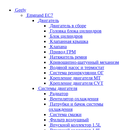
Geely
Emgrand EC7
Двигатель
Двигатель в сборе
Головка блока цилиндров
Блок цилиндров
Клапанная крышка
Клапана
Привод ГРМ
Натяжитель ремня
Кривошипно-шатунный механизм
Водяной насос и термостат
Система рециркуляции ОГ
Крепление двигателя MT
Крепление двигателя CVT
Системы двигателя
Радиатор
Вентилятор охлаждения
Патрубки и бачок системы
охлаждения
Система смазки
Фильтр воздушный
Впускной коллектор 1.5L