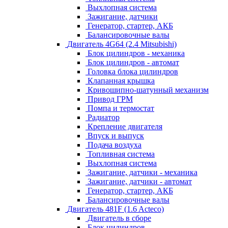
Выхлопная система
Зажигание, датчики
Генератор, стартер, АКБ
Балансировочные валы
Двигатель 4G64 (2.4 Mitsubishi)
Блок цилиндров - механика
Блок цилиндров - автомат
Головка блока цилиндров
Клапанная крышка
Кривошипно-шатунный механизм
Привод ГРМ
Помпа и термостат
Радиатор
Крепление двигателя
Впуск и выпуск
Подача воздуха
Топливная система
Выхлопная система
Зажигание, датчики - механика
Зажигание, датчики - автомат
Генератор, стартер, АКБ
Балансировочные валы
Двигатель 481F (1.6 Acteco)
Двигатель в сборе
Блок цилиндров