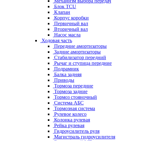
Механизм выбора передач
Блок TCU
Клапан
Корпус коробки
Первичный вал
Вторичный вал
Насос масла
Ходовая часть
Передние амортизаторы
Задние амортизаторы
Стабилизатор передний
Рычаг и ступица передние
Подрамник
Балка задняя
Приводы
Тормоза передние
Тормоза задние
Тормоз стояночный
Система АБС
Тормозная система
Рулевое колесо
Колонка рулевая
Рейка рулевая
Гидроусилитель руля
Магистраль гидроусилителя