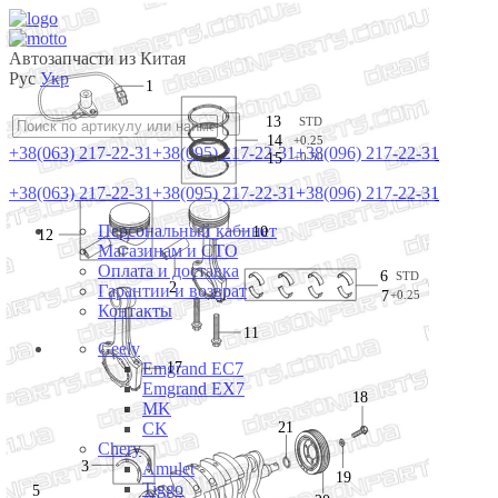
Автозапчасти из Китая
Рус
Укр
1
13
STD
14
+0.25
+38(063) 217-22-31
+38(095) 217-22-31
+38(096) 217-22-31
15
+0.50
+38(063) 217-22-31
+38(095) 217-22-31
+38(096) 217-22-31
Персональный кабинет
10
12
Магазинам и СТО
Оплата и доставка
6
STD
2
Гарантии и возврат
7
+0.25
Контакты
11
Geely
Emgrand EC7
17
Emgrand EX7
18
MK
21
CK
Chery
3
Amulet
19
Tiggo
5