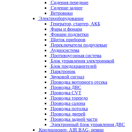
Сидения передние
Сидение заднее
Ветровики
Электрооборудование
Генератор, стартер, АКБ
Фары и фонари
Фонари подсветки
Щиток приборов
Переключатели подрулевые
Аудиосистема
Противоугонная система
Блок управления электроникой
Блок предохранителей
Парктроник
Звуковой сигнал
Проводка моторного отсека
Проводка ДВС
Проводка CVT
Проводка торпедо
Проводка салона
Проводка потолка
Проводка дверей
Проводка задней части
Электронный блок управления ДВС
Кондиционер, AIR BAG, ремни