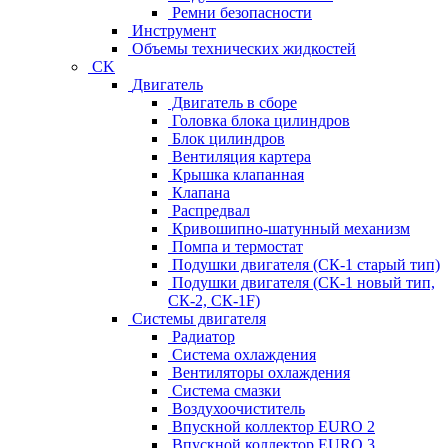
Ремни безопасности
Инструмент
Объемы технических жидкостей
CK
Двигатель
Двигатель в сборе
Головка блока цилиндров
Блок цилиндров
Вентиляция картера
Крышка клапанная
Клапана
Распредвал
Кривошипно-шатунный механизм
Помпа и термостат
Подушки двигателя (СК-1 старый тип)
Подушки двигателя (СК-1 новый тип,
СК-2, СК-1F)
Системы двигателя
Радиатор
Система охлаждения
Вентиляторы охлаждения
Система смазки
Воздухоочиститель
Впускной коллектор EURO 2
Впускной коллектор EURO 3