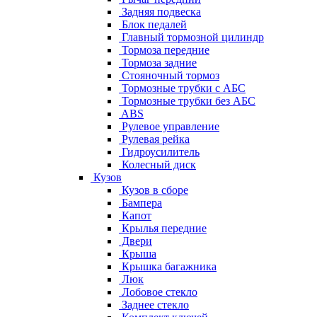
Задняя подвеска
Блок педалей
Главный тормозной цилиндр
Тормоза передние
Тормоза задние
Стояночный тормоз
Тормозные трубки с АБС
Тормозные трубки без АБС
ABS
Рулевое управление
Рулевая рейка
Гидроусилитель
Колесный диск
Кузов
Кузов в сборе
Бампера
Капот
Крылья передние
Двери
Крыша
Крышка багажника
Люк
Лобовое стекло
Заднее стекло