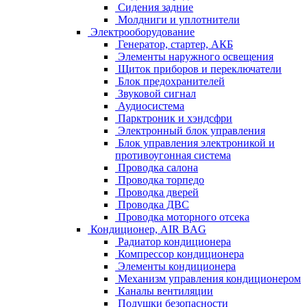
Сидения задние
Молдниги и уплотнители
Электрооборудование
Генератор, стартер, АКБ
Элементы наружного освещения
Щиток приборов и переключатели
Блок предохранителей
Звуковой сигнал
Аудиосистема
Парктроник и хэндсфри
Электронный блок управления
Блок управления электроникой и
противоугонная система
Проводка салона
Проводка торпедо
Проводка дверей
Проводка ДВС
Проводка моторного отсека
Кондиционер, AIR BAG
Радиатор кондиционера
Компрессор кондиционера
Элементы кондиционера
Механизм управления кондиционером
Каналы вентиляции
Подушки безопасности