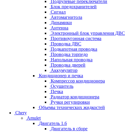
Подрулевые переключатели
Блок предохранителей
Сигнал
Автомагнитола
Динамики
Антенна
Электронный блок управления ДВС
Противоугонная система
Проводка ДВС
Подкапотная проводка
Проводка торпедо
Напольная проводка
Проводка дверей
Аккумулятор
Кондиционер и печка
Компрессор кондиционера
Осушитель
Печка
Радиатор кондиционера
Ручки регулировки
Объемы технических жидкостей
Chery
Amulet
Двигатель 1.6
Двигатель в сборе