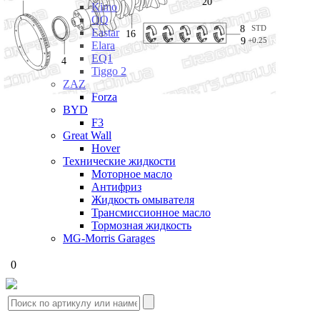
20
Kimo
QQ
STD
8
Eastar
16
9
+0.25
Elara
EQ1
4
Tiggo 2
ZAZ
Forza
BYD
F3
Great Wall
Hover
Технические жидкости
Моторное масло
Антифриз
Жидкость омывателя
Трансмиссионное масло
Тормозная жидкость
MG-Morris Garages
0