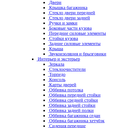
Двери
Крышка багажника
Стекло двери передней
Стекло двери задней
Ручки и замки
Боковые части кузова
Передние силовые элементы
Стойки кузова
Задние силовые элементы
Крыша
Звукоизоляция и брызговики
Интерьер и экстерьер
Зеркала
Стеклоочистители
Торпедо
Консоль
Карты дверей
Оббивка потолка
Оббивка передней стойки
Оббивка средней стойки
Оббивка задней стойки
Оббивка задней полки
Оббивка багажника седан
Оббивка багажника хетчбэк
Сидения передние