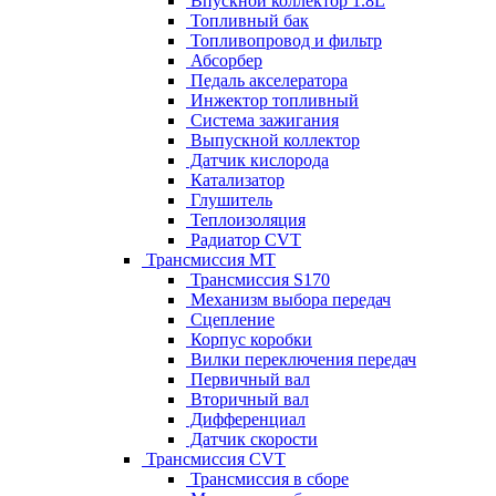
Впускной коллектор 1.8L
Топливный бак
Топливопровод и фильтр
Абсорбер
Педаль акселератора
Инжектор топливный
Система зажигания
Выпускной коллектор
Датчик кислорода
Катализатор
Глушитель
Теплоизоляция
Радиатор CVT
Трансмиссия MT
Трансмиссия S170
Механизм выбора передач
Сцепление
Корпус коробки
Вилки переключения передач
Первичный вал
Вторичный вал
Дифференциал
Датчик скорости
Трансмиссия CVT
Трансмиссия в сборе