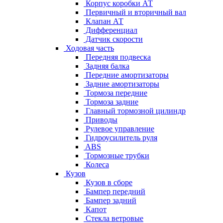
Корпус коробки АТ
Первичный и вторичный вал
Клапан АТ
Дифференциал
Датчик скорости
Ходовая часть
Передняя подвеска
Задняя балка
Передние амортизаторы
Задние амортизаторы
Тормоза передние
Тормоза задние
Главный тормозной цилиндр
Приводы
Рулевое управление
Гидроусилитель руля
ABS
Тормозные трубки
Колеса
Кузов
Кузов в сборе
Бампер передний
Бампер задний
Капот
Стекла ветровые