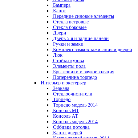
Бампера
Капот
Передние силовые элементы
Стекла ветровые
Стекла боковые
Двери
Дверь 5-я и задние панели
Ручки и замки
Комплект замков зажигания и дверей
Люк
Стойки кузова
Элементы пола
Брызговики и звукоизоляция
Поперечина торпедо
Интерьер и экстерьер
Зеркала
Стеклоочистители
Торпедо
Торпедо модель 2014
Консоль МТ
Консоль АТ
Консоль модель 2014
Оббивка потолка
Карты дверей