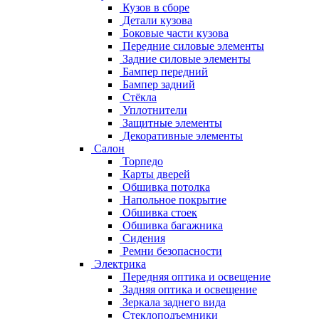
Кузов в сборе
Детали кузова
Боковые части кузова
Передние силовые элементы
Задние силовые элементы
Бампер передний
Бампер задний
Стёкла
Уплотнители
Защитные элементы
Декоративные элементы
Салон
Торпедо
Карты дверей
Обшивка потолка
Напольное покрытие
Обшивка стоек
Обшивка багажника
Сидения
Ремни безопасности
Электрика
Передняя оптика и освещение
Задняя оптика и освещение
Зеркала заднего вида
Стеклоподъемники