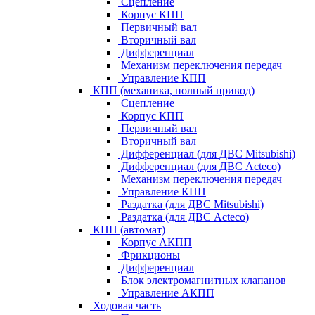
Сцепление
Корпус КПП
Первичный вал
Вторичный вал
Дифференциал
Механизм переключения передач
Управление КПП
КПП (механика, полный привод)
Сцепление
Корпус КПП
Первичный вал
Вторичный вал
Дифференциал (для ДВС Mitsubishi)
Дифференциал (для ДВС Acteco)
Механизм переключения передач
Управление КПП
Раздатка (для ДВС Mitsubishi)
Раздатка (для ДВС Acteco)
КПП (автомат)
Корпус АКПП
Фрикционы
Дифференциал
Блок электромагнитных клапанов
Управление АКПП
Ходовая часть