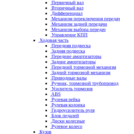
Первичный вал
Вторичный вал
Дифференциал
Механизм переключения передач
Механизм задней передачи
Механизм выбора передач
Управление КПП
Ходовая часть
Передняя подвеска
Задняя подвеска
Передние амортизаторы
Задние амортизаторы
Передний тормозной механизм
Задний тормозной механизм
Приводные валы
Ручник, тормозной трубопровод
Усилитель тормозов
ABS
Рулевая рейка
Рулевая колонка
Гидроусилитель руля
Блок педалей
Диски колесные
Рулевое колесо
Кузов