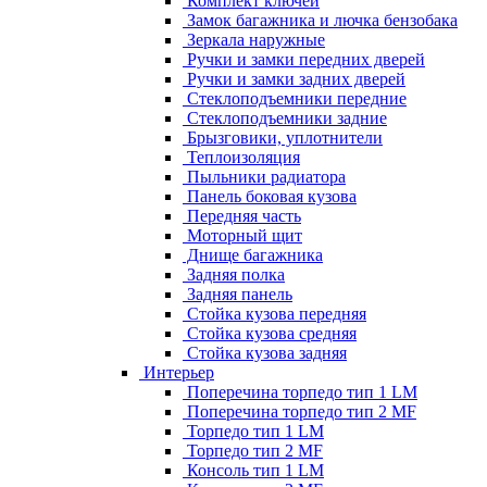
Комплект ключей
Замок багажника и лючка бензобака
Зеркала наружные
Ручки и замки передних дверей
Ручки и замки задних дверей
Стеклоподъемники передние
Стеклоподъемники задние
Брызговики, уплотнители
Теплоизоляция
Пыльники радиатора
Панель боковая кузова
Передняя часть
Моторный щит
Днище багажника
Задняя полка
Задняя панель
Стойка кузова передняя
Стойка кузова средняя
Стойка кузова задняя
Интерьер
Поперечина торпедо тип 1 LM
Поперечина торпедо тип 2 MF
Торпедо тип 1 LM
Торпедо тип 2 MF
Консоль тип 1 LM