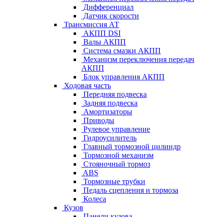
Дифференциал
Датчик скорости
Трансмиссия АТ
АКПП DSI
Валы АКПП
Система смазки АКПП
Механизм переключения передач
АКПП
Блок управления АКПП
Ходовая часть
Передняя подвеска
Задняя подвеска
Амортизаторы
Приводы
Рулевое управление
Гидроусилитель
Главный тормозной цилиндр
Тормозной механизм
Стояночный тормоз
ABS
Тормозные трубки
Педаль сцепления и тормоза
Колеса
Кузов
Панели кузова