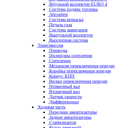
Впускной коллектор EURO 4
Система подачи топлива
Абсорбер
Система впрыска
Педаль газа
Система зажигания
Выпускной коллектор
Выхлопная система
Трансмиссия
Приводы
Цилиндры сцепления
Сцепление
Механизм переключения передач
Коробка переключения передач
Корпус КПП
Вилки переключения передач
Первичный вал
Вторичный вал
Датчик скорости
Дифференциал
Ходовая часть
Передние амортизаторы
Задние амортизаторы
Стабилизатор
Рычаг передний