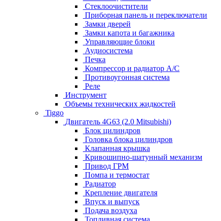
Стеклоочистители
Приборная панель и переключатели
Замки дверей
Замки капота и багажника
Управляющие блоки
Аудиосистема
Печка
Компрессор и радиатор А/C
Противоугонная система
Реле
Инструмент
Объемы технических жидкостей
Tiggo
Двигатель 4G63 (2.0 Mitsubishi)
Блок цилиндров
Головка блока цилиндров
Клапанная крышка
Кривошипно-шатунный механизм
Привод ГРМ
Помпа и термостат
Радиатор
Крепление двигателя
Впуск и выпуск
Подача воздуха
Топливная система