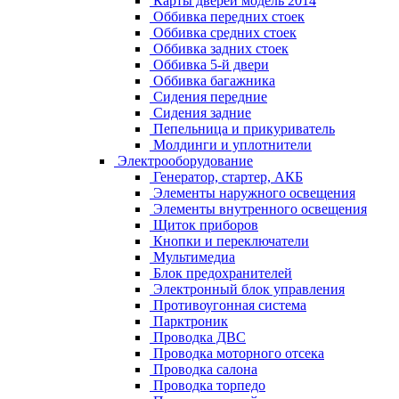
Карты дверей модель 2014
Оббивка передних стоек
Оббивка средних стоек
Оббивка задних стоек
Оббивка 5-й двери
Оббивка багажника
Сидения передние
Сидения задние
Пепельница и прикуриватель
Молдинги и уплотнители
Электрооборудование
Генератор, стартер, АКБ
Элементы наружного освещения
Элементы внутренного освещения
Щиток приборов
Кнопки и переключатели
Мультимедиа
Блок предохранителей
Электронный блок управления
Противоугонная система
Парктроник
Проводка ДВС
Проводка моторного отсека
Проводка салона
Проводка торпедо