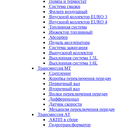
Помпа и термостат
Система смазки
Фильтр воздушный
Впускной коллектор EURO 3
Впускной коллектор EURO 4
Топливная система
Инжектор топливный
Абсорбер
Педаль акселератора
Система зажигания
Выпускной коллектор
Выхлопная система 1.5L
Выхлопная система 1.6L
Трансмиссия МТ
Сцепление
Коробка переключения передач
Первичный вал
Вторичный вал
Вилки переключения передач
Дифференциал
Датчик скорости
Механизм переключения передач
Трансмиссия АТ
АКПП в сборе
Гидротрансформатор