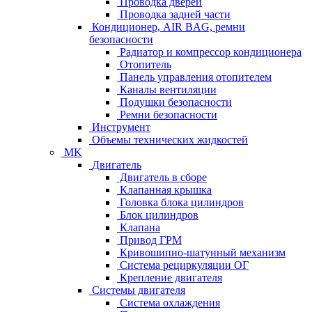
Проводка дверей
Проводка задней части
Кондиционер, AIR BAG, ремни
безопасности
Радиатор и компрессор кондиционера
Отопитель
Панель управления отопителем
Каналы вентиляции
Подушки безопасности
Ремни безопасности
Инструмент
Объемы технических жидкостей
MK
Двигатель
Двигатель в сборе
Клапанная крышка
Головка блока цилиндров
Блок цилиндров
Клапана
Привод ГРМ
Кривошипно-шатунный механизм
Система рециркуляции ОГ
Крепление двигателя
Системы двигателя
Система охлаждения