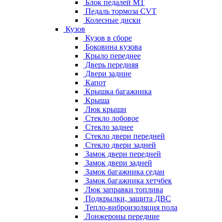
Блок педалей МТ
Педаль тормоза CVT
Колесные диски
Кузов
Кузов в сборе
Боковина кузова
Крыло переднее
Дверь передняя
Двери задние
Капот
Крышка багажника
Крыша
Люк крыши
Стекло лобовое
Стекло заднее
Стекло двери передней
Стекло двери задней
Замок двери передней
Замок двери задней
Замок багажника седан
Замок багажника хетчбек
Люк заправки топлива
Подкрылки, защита ДВС
Тепло-виброизоляция пола
Лонжероны передние