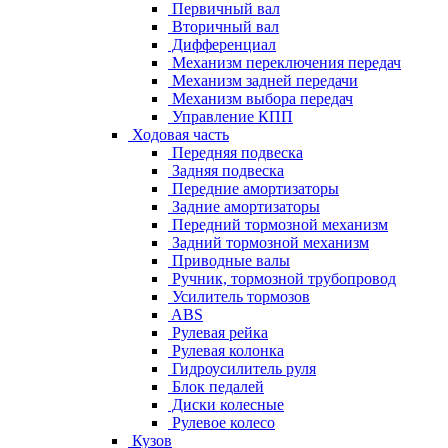
Первичный вал
Вторичный вал
Дифференциал
Механизм переключения передач
Механизм задней передачи
Механизм выбора передач
Управление КПП
Ходовая часть
Передняя подвеска
Задняя подвеска
Передние амортизаторы
Задние амортизаторы
Передний тормозной механизм
Задний тормозной механизм
Приводные валы
Ручник, тормозной трубопровод
Усилитель тормозов
ABS
Рулевая рейка
Рулевая колонка
Гидроусилитель руля
Блок педалей
Диски колесные
Рулевое колесо
Кузов