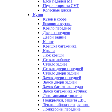
Блок педалей МТ
Педаль тормоза CVT
Колесные диски
Кузов
Кузов в сборе
Боковина кузова
Крыло переднее
Дверь передняя
Двери задние
Капот
Крышка багажника
Крыша
Люк крыши
Стекло лобовое
Стекло заднее
Стекло двери передней
Стекло двери задней
Замок двери передней
Замок двери задней
Замок багажника седан
Замок багажника хетчбек
Люк заправки топлива
Подкрылки, защита ДВС
Тепло-виброизоляция пола
Лонжероны передние