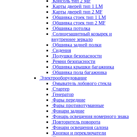
Консоль тип 2 MF
Карты дверей тип 1 LM
Карты дверей тип 2 MF
Обшивка стоек тип 1 LM
Обшивка стоек тип 2 MF
Обшивка потолка
Солнцезащитный козырек и
внутреннее зеркало
Обшивка задней полки
Сидения
Подушки безопасности
Ремни безопасности
Обшивка крышки багажника
Обшивка пола багажника
Электрооборудование
Омыватель лобового стекла
Стартер
Генератор
Фары передние
Фары противотуманные
Фонари задние
Фонарь освещения номерного знака
Повторитель поворота
Фонари освещения салона
Кнопки и переключатели