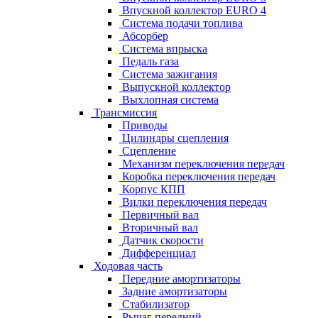
Впускной коллектор EURO 4
Система подачи топлива
Абсорбер
Система впрыска
Педаль газа
Система зажигания
Выпускной коллектор
Выхлопная система
Трансмиссия
Приводы
Цилиндры сцепления
Сцепление
Механизм переключения передач
Коробка переключения передач
Корпус КПП
Вилки переключения передач
Первичный вал
Вторичный вал
Датчик скорости
Дифференциал
Ходовая часть
Передние амортизаторы
Задние амортизаторы
Стабилизатор
Рычаг передний