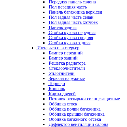
Передняя панель салона
Пол передняя часть
Панель багажника верх.сед
Пол задняя часть седан
Пол задняя часть хэтчбек
Панель задняя
Стойка кузова передняя
Стойка кузова средняя
Стойка кузова задняя
Интерьер и экстерьер
Бампер передний
Бампер задний
Решетка радиатора
Стеклоочистители
Уплотнители
Зеркала наружные
Торпедо
Консоль
Карты дверей
Потолок, козырьки солнцезащитные
Оббивка стоек
Оббивка полки багажника
Оббивка крышки багажника
Оббивка багажного отсека
Дефлектор вентиляции салона