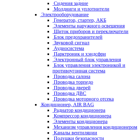
Сидения задние
Молдниги и уплотнители
Электрооборудование
Генератор, стартер, АКБ
Элементы наружного освещения
Щиток приборов и переключатели
Блок предохранителей
Звуковой сигнал
Аудиосистема
Парктроник и хэндсфри
Электронный блок управления
Блок управления электроникой и
противоугонная система
Проводка салона
Проводка торпедо
Проводка дверей
Проводка ДВС
Проводка моторного отсека
Кондиционер, AIR BAG
Радиатор кондиционера
Компрессор кондиционера
Элементы кондиционера
Механизм управления кондиционером
Каналы вентиляции
Подушки безопасности