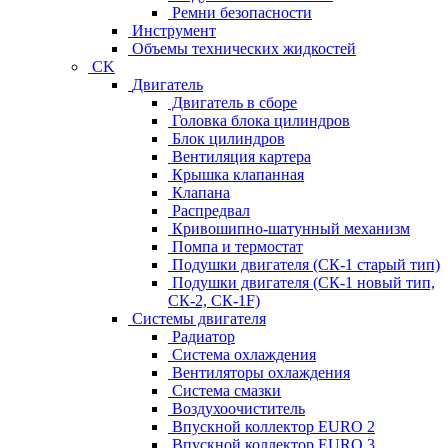
Ремни безопасности
Инструмент
Объемы технических жидкостей
CK
Двигатель
Двигатель в сборе
Головка блока цилиндров
Блок цилиндров
Вентиляция картера
Крышка клапанная
Клапана
Распредвал
Кривошипно-шатунный механизм
Помпа и термостат
Подушки двигателя (СК-1 старый тип)
Подушки двигателя (СК-1 новый тип,
СК-2, СК-1F)
Системы двигателя
Радиатор
Система охлаждения
Вентиляторы охлаждения
Система смазки
Воздухоочиститель
Впускной коллектор EURO 2
Впускной коллектор EURO 3