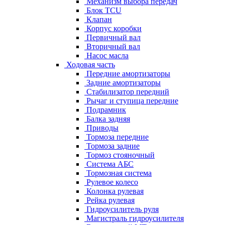
Механизм выбора передач
Блок TCU
Клапан
Корпус коробки
Первичный вал
Вторичный вал
Насос масла
Ходовая часть
Передние амортизаторы
Задние амортизаторы
Стабилизатор передний
Рычаг и ступица передние
Подрамник
Балка задняя
Приводы
Тормоза передние
Тормоза задние
Тормоз стояночный
Система АБС
Тормозная система
Рулевое колесо
Колонка рулевая
Рейка рулевая
Гидроусилитель руля
Магистраль гидроусилителя