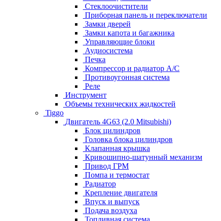
Стеклоочистители
Приборная панель и переключатели
Замки дверей
Замки капота и багажника
Управляющие блоки
Аудиосистема
Печка
Компрессор и радиатор А/C
Противоугонная система
Реле
Инструмент
Объемы технических жидкостей
Tiggo
Двигатель 4G63 (2.0 Mitsubishi)
Блок цилиндров
Головка блока цилиндров
Клапанная крышка
Кривошипно-шатунный механизм
Привод ГРМ
Помпа и термостат
Радиатор
Крепление двигателя
Впуск и выпуск
Подача воздуха
Топливная система