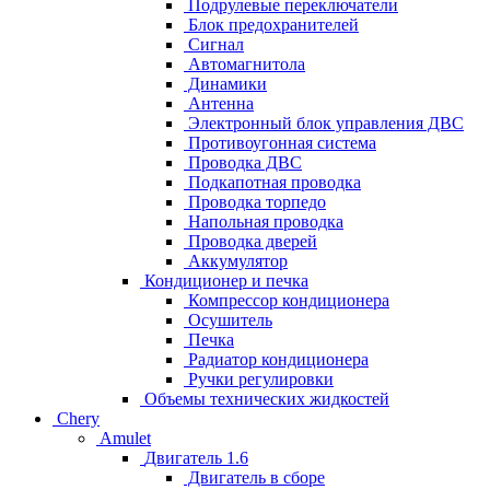
Подрулевые переключатели
Блок предохранителей
Сигнал
Автомагнитола
Динамики
Антенна
Электронный блок управления ДВС
Противоугонная система
Проводка ДВС
Подкапотная проводка
Проводка торпедо
Напольная проводка
Проводка дверей
Аккумулятор
Кондиционер и печка
Компрессор кондиционера
Осушитель
Печка
Радиатор кондиционера
Ручки регулировки
Объемы технических жидкостей
Chery
Amulet
Двигатель 1.6
Двигатель в сборе