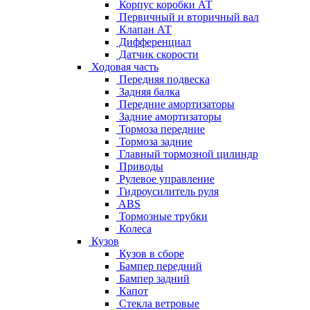
Корпус коробки АТ
Первичный и вторичный вал
Клапан АТ
Дифференциал
Датчик скорости
Ходовая часть
Передняя подвеска
Задняя балка
Передние амортизаторы
Задние амортизаторы
Тормоза передние
Тормоза задние
Главный тормозной цилиндр
Приводы
Рулевое управление
Гидроусилитель руля
ABS
Тормозные трубки
Колеса
Кузов
Кузов в сборе
Бампер передний
Бампер задний
Капот
Стекла ветровые