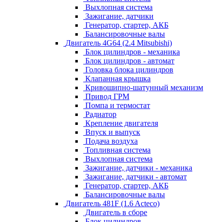
Выхлопная система
Зажигание, датчики
Генератор, стартер, АКБ
Балансировочные валы
Двигатель 4G64 (2.4 Mitsubishi)
Блок цилиндров - механика
Блок цилиндров - автомат
Головка блока цилиндров
Клапанная крышка
Кривошипно-шатунный механизм
Привод ГРМ
Помпа и термостат
Радиатор
Крепление двигателя
Впуск и выпуск
Подача воздуха
Топливная система
Выхлопная система
Зажигание, датчики - механика
Зажигание, датчики - автомат
Генератор, стартер, АКБ
Балансировочные валы
Двигатель 481F (1.6 Acteco)
Двигатель в сборе
Блок цилиндров