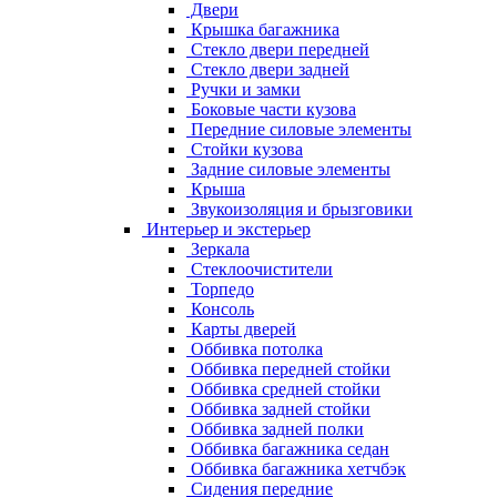
Двери
Крышка багажника
Стекло двери передней
Стекло двери задней
Ручки и замки
Боковые части кузова
Передние силовые элементы
Стойки кузова
Задние силовые элементы
Крыша
Звукоизоляция и брызговики
Интерьер и экстерьер
Зеркала
Стеклоочистители
Торпедо
Консоль
Карты дверей
Оббивка потолка
Оббивка передней стойки
Оббивка средней стойки
Оббивка задней стойки
Оббивка задней полки
Оббивка багажника седан
Оббивка багажника хетчбэк
Сидения передние