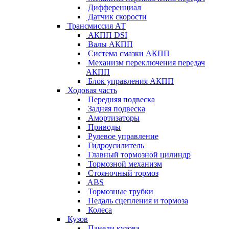
Дифференциал
Датчик скорости
Трансмиссия АТ
АКПП DSI
Валы АКПП
Система смазки АКПП
Механизм переключения передач
АКПП
Блок управления АКПП
Ходовая часть
Передняя подвеска
Задняя подвеска
Амортизаторы
Приводы
Рулевое управление
Гидроусилитель
Главный тормозной цилиндр
Тормозной механизм
Стояночный тормоз
ABS
Тормозные трубки
Педаль сцепления и тормоза
Колеса
Кузов
Панели кузова