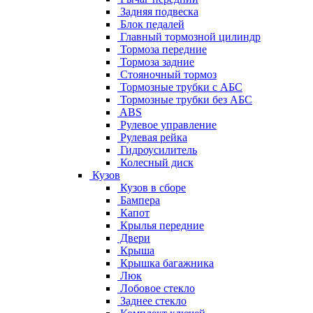
Задняя подвеска
Блок педалей
Главный тормозной цилиндр
Тормоза передние
Тормоза задние
Стояночный тормоз
Тормозные трубки с АБС
Тормозные трубки без АБС
ABS
Рулевое управление
Рулевая рейка
Гидроусилитель
Колесный диск
Кузов
Кузов в сборе
Бампера
Капот
Крылья передние
Двери
Крыша
Крышка багажника
Люк
Лобовое стекло
Заднее стекло