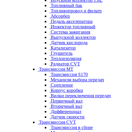
Впускной коллектор 1.8L
Топливный бак
Топливопровод и фильтр
Абсорбер
Педаль акселератора
Инжектор топливный
Система зажигания
Выпускной коллектор
Датчик кислорода
Катализатор
Глушитель
Теплоизоляция
Радиатор CVT
Трансмиссия MT
Трансмиссия S170
Механизм выбора передач
Сцепление
Корпус коробки
Вилки переключения передач
Первичный вал
Вторичный вал
Дифференциал
Датчик скорости
Трансмиссия CVT
Трансмиссия в сборе