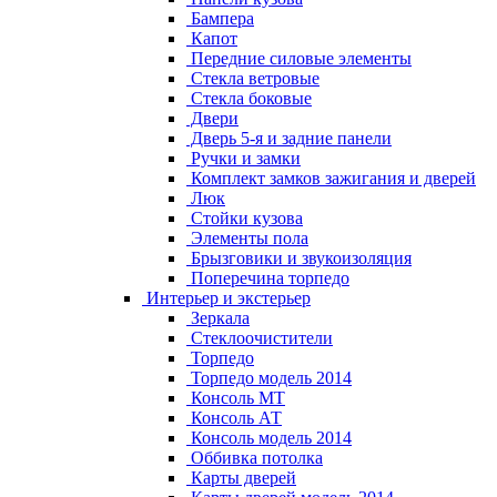
Бампера
Капот
Передние силовые элементы
Стекла ветровые
Стекла боковые
Двери
Дверь 5-я и задние панели
Ручки и замки
Комплект замков зажигания и дверей
Люк
Стойки кузова
Элементы пола
Брызговики и звукоизоляция
Поперечина торпедо
Интерьер и экстерьер
Зеркала
Стеклоочистители
Торпедо
Торпедо модель 2014
Консоль МТ
Консоль АТ
Консоль модель 2014
Оббивка потолка
Карты дверей