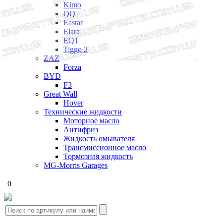
Kimo
QQ
Eastar
Elara
EQ1
Tiggo 2
ZAZ
Forza
BYD
F3
Great Wall
Hover
Технические жидкости
Моторное масло
Антифриз
Жидкость омывателя
Трансмиссионное масло
Тормозная жидкость
MG-Morris Garages
0