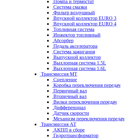
Помпа и термостат
Система смазки
Фильтр воздушный
Впускной коллектор EURO 3
Впускной коллектор EURO 4
Топливная система
Инжектор топливный
Абсорбер
Педаль акселератора
Система зажигания
Выпускной коллектор
Выхлопная система 1.5L
Выхлопная система 1.6L
Трансмиссия МТ
Сцепление
Коробка переключения передач
Первичный вал
Вторичный вал
Вилки переключения передач
Дифференциал
Датчик скорости
Механизм переключения передач
Трансмиссия АТ
АКПП в сборе
Гидротрансформатор