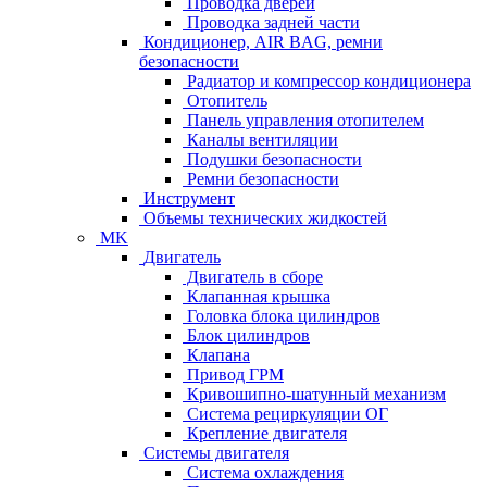
Проводка дверей
Проводка задней части
Кондиционер, AIR BAG, ремни
безопасности
Радиатор и компрессор кондиционера
Отопитель
Панель управления отопителем
Каналы вентиляции
Подушки безопасности
Ремни безопасности
Инструмент
Объемы технических жидкостей
MK
Двигатель
Двигатель в сборе
Клапанная крышка
Головка блока цилиндров
Блок цилиндров
Клапана
Привод ГРМ
Кривошипно-шатунный механизм
Система рециркуляции ОГ
Крепление двигателя
Системы двигателя
Система охлаждения