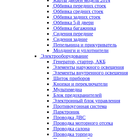
Карты дверей модель 2014
Оббивка передних стоек
Оббивка средних стоек
Оббивка задних стоек
Оббивка 5-й двери
Оббивка багажника
Сидения передние
Сидения задние
Пепельница и прикуриватель
Молдинги и уплотнители
Электрооборудование
Генератор, стартер, АКБ
Элементы наружного освещения
Элементы внутренного освещения
Щиток приборов
Кнопки и переключатели
Мультимедиа
Блок предохранителей
Электронный блок управления
Противоугонная система
Парктроник
Проводка ДВС
Проводка моторного отсека
Проводка салона
Проводка торпедо