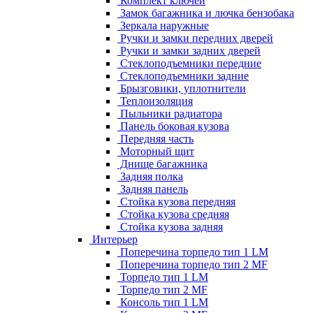
Комплект ключей
Замок багажника и лючка бензобака
Зеркала наружные
Ручки и замки передних дверей
Ручки и замки задних дверей
Стеклоподъемники передние
Стеклоподъемники задние
Брызговики, уплотнители
Теплоизоляция
Пыльники радиатора
Панель боковая кузова
Передняя часть
Моторный щит
Днище багажника
Задняя полка
Задняя панель
Стойка кузова передняя
Стойка кузова средняя
Стойка кузова задняя
Интерьер
Поперечина торпедо тип 1 LM
Поперечина торпедо тип 2 MF
Торпедо тип 1 LM
Торпедо тип 2 MF
Консоль тип 1 LM