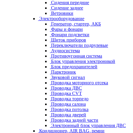
Сидения передние
Сидение заднее
Ветровики
Электрооборудование
Генератор, стартер, АКБ
Фары и фонари
Фонари подсветки
Щиток приборов
Переключатели подрулевые
Аудиосистема
Противоугонная система
Блок управления электроникой
Блок предохранителей
Парктроник
Звуковой сигнал
Проводка моторного отсека
Проводка ДВС
Проводка CVT
Проводка торпедо
Проводка салона
Проводка потолка
Проводка дверей
Проводка задней части
Электронный блок управления ДВС
Кондиционер, AIR BAG, ремни