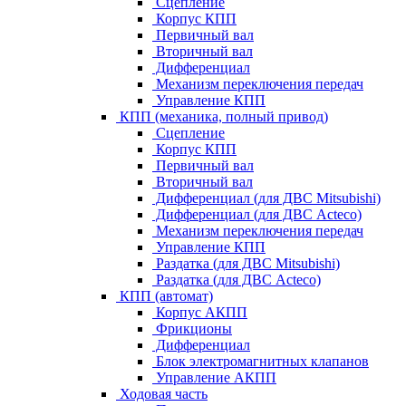
Сцепление
Корпус КПП
Первичный вал
Вторичный вал
Дифференциал
Механизм переключения передач
Управление КПП
КПП (механика, полный привод)
Сцепление
Корпус КПП
Первичный вал
Вторичный вал
Дифференциал (для ДВС Mitsubishi)
Дифференциал (для ДВС Acteco)
Механизм переключения передач
Управление КПП
Раздатка (для ДВС Mitsubishi)
Раздатка (для ДВС Acteco)
КПП (автомат)
Корпус АКПП
Фрикционы
Дифференциал
Блок электромагнитных клапанов
Управление АКПП
Ходовая часть