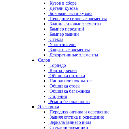
Кузов в сборе
Детали кузова
Боковые части кузова
Передние силовые элементы
Задние силовые элементы
Бампер передний
Бампер задний
Стёкла
Уплотнители
Защитные элементы
Декоративные элементы
Салон
Торпедо
Карты дверей
Обшивка потолка
Напольное покрытие
Обшивка стоек
Обшивка багажника
Сидения
Ремни безопасности
Электрика
Передняя оптика и освещение
Задняя оптика и освещение
Зеркала заднего вида
Стеклоподъемники