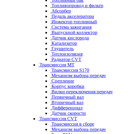
Топливный бак
Топливопровод и фильтр
Абсорбер
Педаль акселератора
Инжектор топливный
Система зажигания
Выпускной коллектор
Датчик кислорода
Катализатор
Глушитель
Теплоизоляция
Радиатор CVT
Трансмиссия MT
Трансмиссия S170
Механизм выбора передач
Сцепление
Корпус коробки
Вилки переключения передач
Первичный вал
Вторичный вал
Дифференциал
Датчик скорости
Трансмиссия CVT
Трансмиссия в сборе
Механизм выбора передач