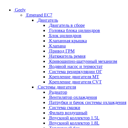
Geely
Emgrand EC7
Двигатель
Двигатель в сборе
Головка блока цилиндров
Блок цилиндров
Клапанная крышка
Клапана
Привод ГРМ
Натяжитель ремня
Кривошипно-шатунный механизм
Водяной насос и термостат
Система рециркуляции ОГ
Крепление двигателя MT
Крепление двигателя CVT
Системы двигателя
Радиатор
Вентилятор охлаждения
Патрубки и бачок системы охлаждения
Система смазки
Фильтр воздушный
Впускной коллектор 1.5L
Впускной коллектор 1.8L