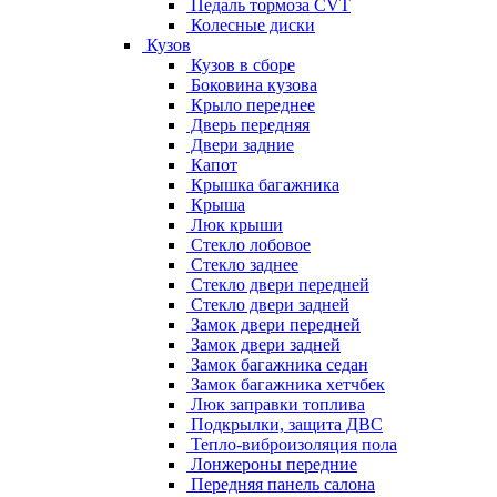
Педаль тормоза CVT
Колесные диски
Кузов
Кузов в сборе
Боковина кузова
Крыло переднее
Дверь передняя
Двери задние
Капот
Крышка багажника
Крыша
Люк крыши
Стекло лобовое
Стекло заднее
Стекло двери передней
Стекло двери задней
Замок двери передней
Замок двери задней
Замок багажника седан
Замок багажника хетчбек
Люк заправки топлива
Подкрылки, защита ДВС
Тепло-виброизоляция пола
Лонжероны передние
Передняя панель салона