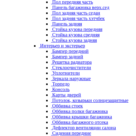
Пол передняя часть
Панель багажника верх.сед
Пол задняя часть седан
Пол задняя часть хэтчбек
Панель задняя
Стойка кузова передняя
Стойка кузова средняя
Стойка кузова задняя
Интерьер и экстерьер
Бампер передний
Бампер задний
Решетка радиатора
Стеклоочистители
Уплотнители
Зеркала наружные
Торпедо
Консоль
Карты дверей
Потолок, козырьки солнцезащитные
Оббивка стоек
Оббивка полки багажника
Оббивка крышки багажника
Оббивка багажного отсека
Дефлектор вентиляции салона
Сидения передние