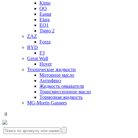
Kimo
QQ
Eastar
Elara
EQ1
Tiggo 2
ZAZ
Forza
BYD
F3
Great Wall
Hover
Технические жидкости
Моторное масло
Антифриз
Жидкость омывателя
Трансмиссионное масло
Тормозная жидкость
MG-Morris Garages
0