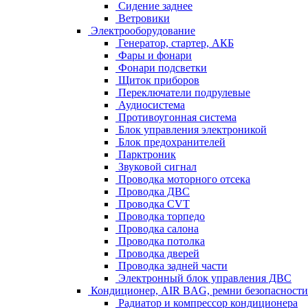
Сидение заднее
Ветровики
Электрооборудование
Генератор, стартер, АКБ
Фары и фонари
Фонари подсветки
Щиток приборов
Переключатели подрулевые
Аудиосистема
Противоугонная система
Блок управления электроникой
Блок предохранителей
Парктроник
Звуковой сигнал
Проводка моторного отсека
Проводка ДВС
Проводка CVT
Проводка торпедо
Проводка салона
Проводка потолка
Проводка дверей
Проводка задней части
Электронный блок управления ДВС
Кондиционер, AIR BAG, ремни безопасности
Радиатор и компрессор кондиционера