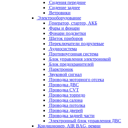
Сидения передние
Сидение заднее
Ветровики
Электрооборудование
Генератор, стартер, АКБ
Фары и фонари
Фонари подсветки
Щиток приборов
Переключатели подрулевые
Аудиосистема
Противоугонная система
Блок управления электроникой
Блок предохранителей
Парктроник
Звуковой сигнал
Проводка моторного отсека
Проводка ДВС
Проводка CVT
Проводка торпедо
Проводка салона
Проводка потолка
Проводка дверей
Проводка задней части
Электронный блок управления ДВС
Кондиционер, AIR BAG, ремни