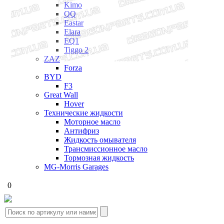
Kimo
QQ
Eastar
Elara
EQ1
Tiggo 2
ZAZ
Forza
BYD
F3
Great Wall
Hover
Технические жидкости
Моторное масло
Антифриз
Жидкость омывателя
Трансмиссионное масло
Тормозная жидкость
MG-Morris Garages
0