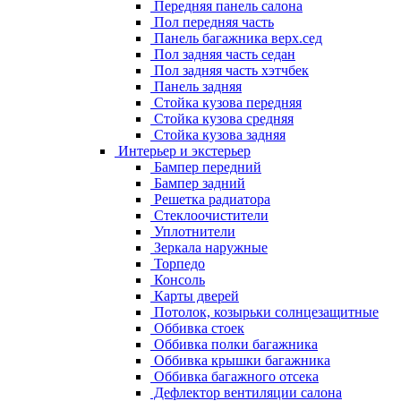
Передняя панель салона
Пол передняя часть
Панель багажника верх.сед
Пол задняя часть седан
Пол задняя часть хэтчбек
Панель задняя
Стойка кузова передняя
Стойка кузова средняя
Стойка кузова задняя
Интерьер и экстерьер
Бампер передний
Бампер задний
Решетка радиатора
Стеклоочистители
Уплотнители
Зеркала наружные
Торпедо
Консоль
Карты дверей
Потолок, козырьки солнцезащитные
Оббивка стоек
Оббивка полки багажника
Оббивка крышки багажника
Оббивка багажного отсека
Дефлектор вентиляции салона