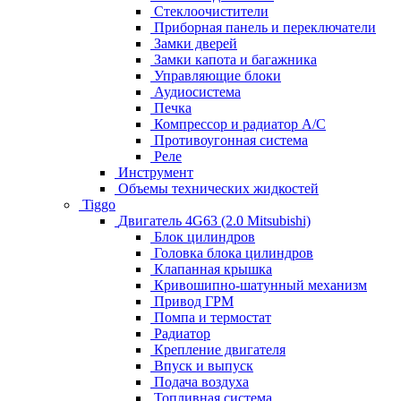
Стеклоочистители
Приборная панель и переключатели
Замки дверей
Замки капота и багажника
Управляющие блоки
Аудиосистема
Печка
Компрессор и радиатор А/C
Противоугонная система
Реле
Инструмент
Объемы технических жидкостей
Tiggo
Двигатель 4G63 (2.0 Mitsubishi)
Блок цилиндров
Головка блока цилиндров
Клапанная крышка
Кривошипно-шатунный механизм
Привод ГРМ
Помпа и термостат
Радиатор
Крепление двигателя
Впуск и выпуск
Подача воздуха
Топливная система