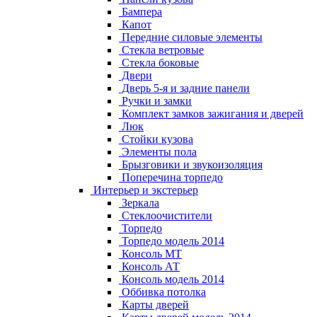
Бампера
Капот
Передние силовые элементы
Стекла ветровые
Стекла боковые
Двери
Дверь 5-я и задние панели
Ручки и замки
Комплект замков зажигания и дверей
Люк
Стойки кузова
Элементы пола
Брызговики и звукоизоляция
Поперечина торпедо
Интерьер и экстерьер
Зеркала
Стеклоочистители
Торпедо
Торпедо модель 2014
Консоль МТ
Консоль АТ
Консоль модель 2014
Оббивка потолка
Карты дверей