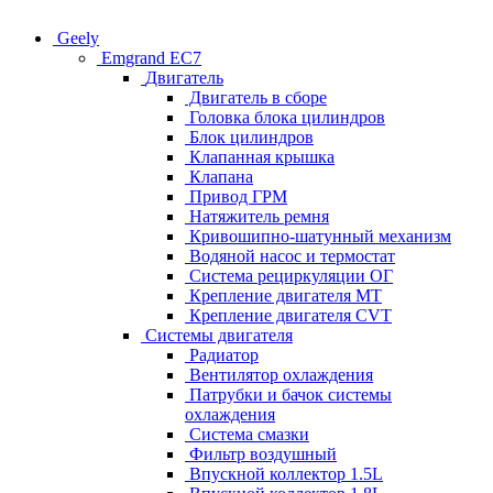
Geely
Emgrand EC7
Двигатель
Двигатель в сборе
Головка блока цилиндров
Блок цилиндров
Клапанная крышка
Клапана
Привод ГРМ
Натяжитель ремня
Кривошипно-шатунный механизм
Водяной насос и термостат
Система рециркуляции ОГ
Крепление двигателя MT
Крепление двигателя CVT
Системы двигателя
Радиатор
Вентилятор охлаждения
Патрубки и бачок системы
охлаждения
Система смазки
Фильтр воздушный
Впускной коллектор 1.5L