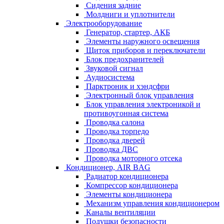
Сидения задние
Молдниги и уплотнители
Электрооборудование
Генератор, стартер, АКБ
Элементы наружного освещения
Щиток приборов и переключатели
Блок предохранителей
Звуковой сигнал
Аудиосистема
Парктроник и хэндсфри
Электронный блок управления
Блок управления электроникой и
противоугонная система
Проводка салона
Проводка торпедо
Проводка дверей
Проводка ДВС
Проводка моторного отсека
Кондиционер, AIR BAG
Радиатор кондиционера
Компрессор кондиционера
Элементы кондиционера
Механизм управления кондиционером
Каналы вентиляции
Подушки безопасности