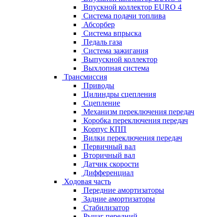
Впускной коллектор EURO 4
Система подачи топлива
Абсорбер
Система впрыска
Педаль газа
Система зажигания
Выпускной коллектор
Выхлопная система
Трансмиссия
Приводы
Цилиндры сцепления
Сцепление
Механизм переключения передач
Коробка переключения передач
Корпус КПП
Вилки переключения передач
Первичный вал
Вторичный вал
Датчик скорости
Дифференциал
Ходовая часть
Передние амортизаторы
Задние амортизаторы
Стабилизатор
Рычаг передний