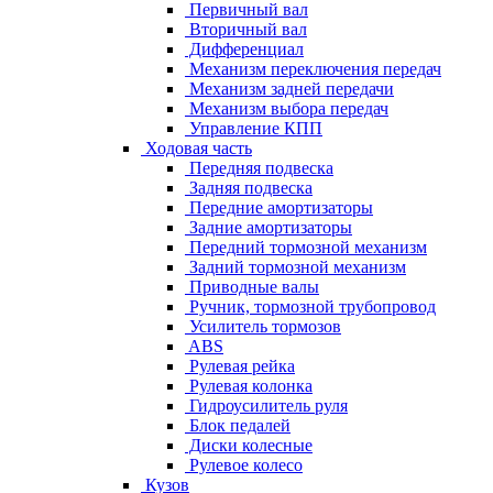
Первичный вал
Вторичный вал
Дифференциал
Механизм переключения передач
Механизм задней передачи
Механизм выбора передач
Управление КПП
Ходовая часть
Передняя подвеска
Задняя подвеска
Передние амортизаторы
Задние амортизаторы
Передний тормозной механизм
Задний тормозной механизм
Приводные валы
Ручник, тормозной трубопровод
Усилитель тормозов
ABS
Рулевая рейка
Рулевая колонка
Гидроусилитель руля
Блок педалей
Диски колесные
Рулевое колесо
Кузов