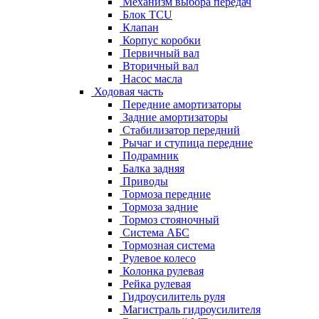
Механизм выбора передач
Блок TCU
Клапан
Корпус коробки
Первичный вал
Вторичный вал
Насос масла
Ходовая часть
Передние амортизаторы
Задние амортизаторы
Стабилизатор передний
Рычаг и ступица передние
Подрамник
Балка задняя
Приводы
Тормоза передние
Тормоза задние
Тормоз стояночный
Система АБС
Тормозная система
Рулевое колесо
Колонка рулевая
Рейка рулевая
Гидроусилитель руля
Магистраль гидроусилителя