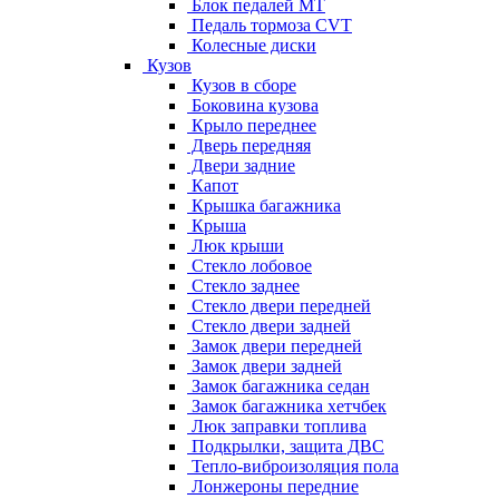
Блок педалей МТ
Педаль тормоза CVT
Колесные диски
Кузов
Кузов в сборе
Боковина кузова
Крыло переднее
Дверь передняя
Двери задние
Капот
Крышка багажника
Крыша
Люк крыши
Стекло лобовое
Стекло заднее
Стекло двери передней
Стекло двери задней
Замок двери передней
Замок двери задней
Замок багажника седан
Замок багажника хетчбек
Люк заправки топлива
Подкрылки, защита ДВС
Тепло-виброизоляция пола
Лонжероны передние