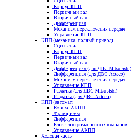
Сцепление
Корпус КПП
Первичный вал
Вторичный вал
Дифференциал
Механизм переключения передач
Управление КПП
КПП (механика, полный привод)
Сцепление
Корпус КПП
Первичный вал
Вторичный вал
Дифференциал (для ДВС Mitsubishi)
Дифференциал (для ДВС Acteco)
Механизм переключения передач
Управление КПП
Раздатка (для ДВС Mitsubishi)
Раздатка (для ДВС Acteco)
КПП (автомат)
Корпус АКПП
Фрикционы
Дифференциал
Блок электромагнитных клапанов
Управление АКПП
Ходовая часть