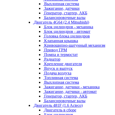
Выхлопная система
Зажигание, датчики
Генератор, стартер, АКБ
Балансировочные валы
Двигатель 4G64 (2.4 Mitsubishi)
Блок цилиндров - механика
Блок цилиндров - автомат
Головка блока цилиндров
Клапанная крышка
Кривошипно-шатунный механизм
Привод ГРМ
Помпа и термостат
Радиатор
Крепление двигателя
Впуск и выпуск
Подача воздуха
Топливная система
Выхлопная система
Зажигание, датчики - механика
Зажигание, датчики - автомат
Генератор, стартер, АКБ
Балансировочные валы
Двигатель 481F (1.6 Acteco)
Двигатель в сборе
Блок цилиндров