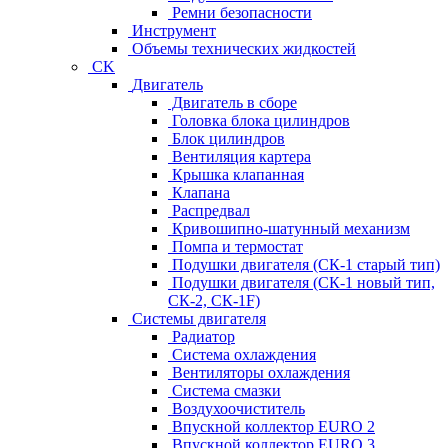
Ремни безопасности
Инструмент
Объемы технических жидкостей
CK
Двигатель
Двигатель в сборе
Головка блока цилиндров
Блок цилиндров
Вентиляция картера
Крышка клапанная
Клапана
Распредвал
Кривошипно-шатунный механизм
Помпа и термостат
Подушки двигателя (СК-1 старый тип)
Подушки двигателя (СК-1 новый тип,
СК-2, СК-1F)
Системы двигателя
Радиатор
Система охлаждения
Вентиляторы охлаждения
Система смазки
Воздухоочиститель
Впускной коллектор EURO 2
Впускной коллектор EURO 3