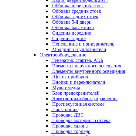
Карты дверей модель 2014
Оббивка передних стоек
Оббивка средних стоек
Оббивка задних стоек
Оббивка 5-й двери
Оббивка багажника
Сидения передние
Сидения задние
Пепельница и прикуриватель
Молдинги и уплотнители
Электрооборудование
Генератор, стартер, АКБ
Элементы наружного освещения
Элементы внутренного освещения
Щиток приборов
Кнопки и переключатели
Мультимедиа
Блок предохранителей
Электронный блок управления
Противоугонная система
Парктроник
Проводка ДВС
Проводка моторного отсека
Проводка салона
Проводка торпедо