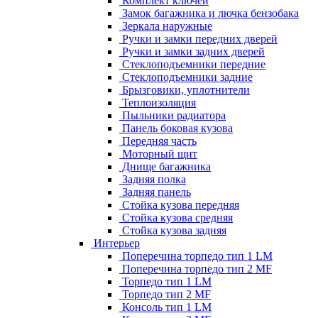
Комплект ключей
Замок багажника и лючка бензобака
Зеркала наружные
Ручки и замки передних дверей
Ручки и замки задних дверей
Стеклоподъемники передние
Стеклоподъемники задние
Брызговики, уплотнители
Теплоизоляция
Пыльники радиатора
Панель боковая кузова
Передняя часть
Моторный щит
Днище багажника
Задняя полка
Задняя панель
Стойка кузова передняя
Стойка кузова средняя
Стойка кузова задняя
Интерьер
Поперечина торпедо тип 1 LM
Поперечина торпедо тип 2 MF
Торпедо тип 1 LM
Торпедо тип 2 MF
Консоль тип 1 LM