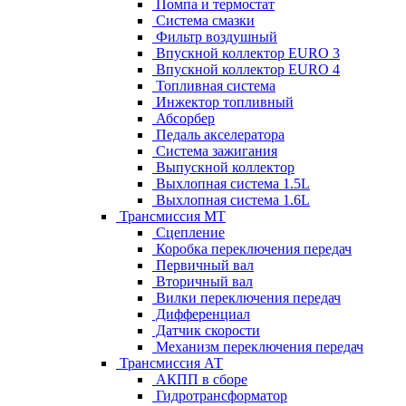
Помпа и термостат
Система смазки
Фильтр воздушный
Впускной коллектор EURO 3
Впускной коллектор EURO 4
Топливная система
Инжектор топливный
Абсорбер
Педаль акселератора
Система зажигания
Выпускной коллектор
Выхлопная система 1.5L
Выхлопная система 1.6L
Трансмиссия МТ
Сцепление
Коробка переключения передач
Первичный вал
Вторичный вал
Вилки переключения передач
Дифференциал
Датчик скорости
Механизм переключения передач
Трансмиссия АТ
АКПП в сборе
Гидротрансформатор