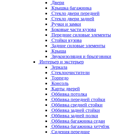
Двери
Крышка багажника
Стекло двери передней
Стекло двери задней
Ручки и замки
Боковые части кузова
Передние силовые элементы
Стойки кузова
Задние силовые элементы
Крыша
Звукоизоляция и брызговики
Интерьер и экстерьер
Зеркала
Стеклоочистители
Торпедо
Консоль
Карты дверей
Оббивка потолка
Оббивка передней стойки
Оббивка средней стойки
Оббивка задней стойки
Оббивка задней полки
Оббивка багажника седан
Оббивка багажника хетчбэк
Сидения передние