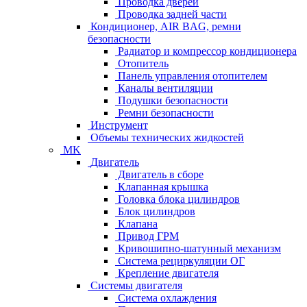
Проводка дверей
Проводка задней части
Кондиционер, AIR BAG, ремни
безопасности
Радиатор и компрессор кондиционера
Отопитель
Панель управления отопителем
Каналы вентиляции
Подушки безопасности
Ремни безопасности
Инструмент
Объемы технических жидкостей
MK
Двигатель
Двигатель в сборе
Клапанная крышка
Головка блока цилиндров
Блок цилиндров
Клапана
Привод ГРМ
Кривошипно-шатунный механизм
Система рециркуляции ОГ
Крепление двигателя
Системы двигателя
Система охлаждения