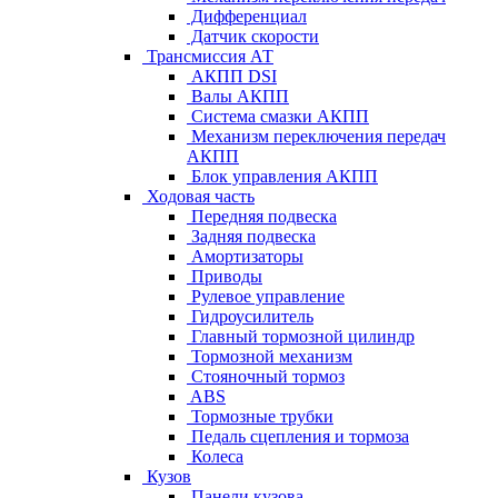
Дифференциал
Датчик скорости
Трансмиссия АТ
АКПП DSI
Валы АКПП
Система смазки АКПП
Механизм переключения передач
АКПП
Блок управления АКПП
Ходовая часть
Передняя подвеска
Задняя подвеска
Амортизаторы
Приводы
Рулевое управление
Гидроусилитель
Главный тормозной цилиндр
Тормозной механизм
Стояночный тормоз
ABS
Тормозные трубки
Педаль сцепления и тормоза
Колеса
Кузов
Панели кузова