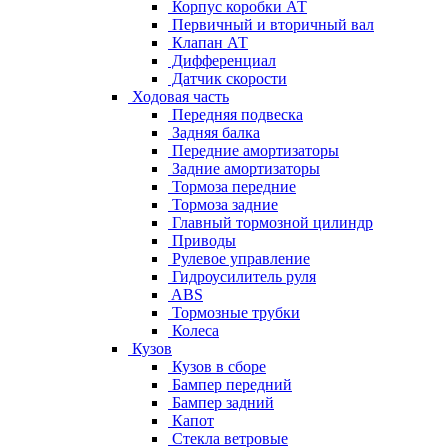
Корпус коробки АТ
Первичный и вторичный вал
Клапан АТ
Дифференциал
Датчик скорости
Ходовая часть
Передняя подвеска
Задняя балка
Передние амортизаторы
Задние амортизаторы
Тормоза передние
Тормоза задние
Главный тормозной цилиндр
Приводы
Рулевое управление
Гидроусилитель руля
ABS
Тормозные трубки
Колеса
Кузов
Кузов в сборе
Бампер передний
Бампер задний
Капот
Стекла ветровые