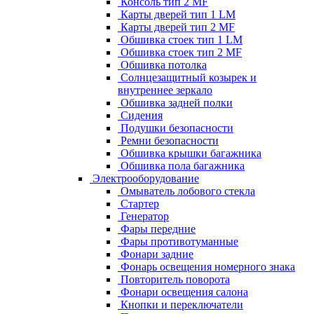
Консоль тип 2 MF
Карты дверей тип 1 LM
Карты дверей тип 2 MF
Обшивка стоек тип 1 LM
Обшивка стоек тип 2 MF
Обшивка потолка
Солнцезащитный козырек и
внутреннее зеркало
Обшивка задней полки
Сидения
Подушки безопасности
Ремни безопасности
Обшивка крышки багажника
Обшивка пола багажника
Электрооборудование
Омыватель лобового стекла
Стартер
Генератор
Фары передние
Фары противотуманные
Фонари задние
Фонарь освещения номерного знака
Повторитель поворота
Фонари освещения салона
Кнопки и переключатели