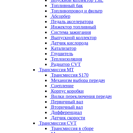
Впускной коллектор 1.8L
Топливный бак
Топливопровод и фильтр
Абсорбер
Педаль акселератора
Инжектор топливный
Система зажигания
Выпускной коллектор
Датчик кислорода
Катализатор
Глушитель
Теплоизоляция
Радиатор CVT
Трансмиссия MT
Трансмиссия S170
Механизм выбора передач
Сцепление
Корпус коробки
Вилки переключения передач
Первичный вал
Вторичный вал
Дифференциал
Датчик скорости
Трансмиссия CVT
Трансмиссия в сборе