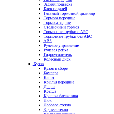
Задняя подвеска
Блок педалей
Главный тормозной цилиндр
Тормоза передние
Тормоза задние
Стояночный тормоз
Тормозные трубки с АБС
Тормозные трубки без АБС
ABS
Рулевое управление
Рулевая рейка
Гидроусилитель
Колесный диск
Кузов
Кузов в сборе
Бампера
Капот
Крылья передние
Двери
Крыша
Крышка багажника
Люк
Лобовое стекло
Заднее стекло