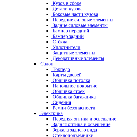
Кузов в сборе
Детали кузова
Боковые части кузова
Передние силовые элементы
Задние силовые элементы
Бампер передний
Бампер задний
Стёкла
Уплотнители
Защитные элементы
Декоративные элементы
Салон
Торпедо
Карты дверей
Обшивка потолка
Напольное покрытие
Обшивка стоек
Обшивка багажника
Сидения
Ремни безопасности
Электрика
Передняя оптика и освещение
Задняя оптика и освещение
Зеркала заднего вида
Стеклоподъемники