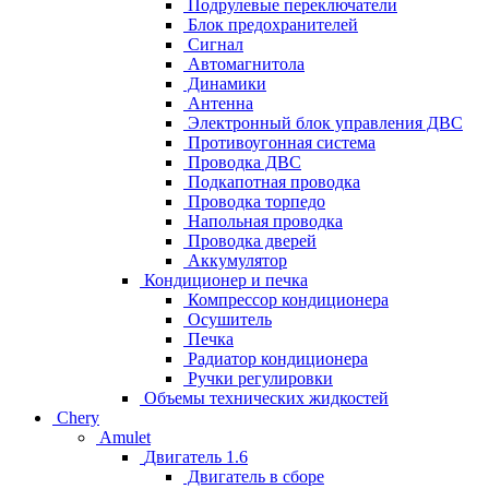
Подрулевые переключатели
Блок предохранителей
Сигнал
Автомагнитола
Динамики
Антенна
Электронный блок управления ДВС
Противоугонная система
Проводка ДВС
Подкапотная проводка
Проводка торпедо
Напольная проводка
Проводка дверей
Аккумулятор
Кондиционер и печка
Компрессор кондиционера
Осушитель
Печка
Радиатор кондиционера
Ручки регулировки
Объемы технических жидкостей
Chery
Amulet
Двигатель 1.6
Двигатель в сборе