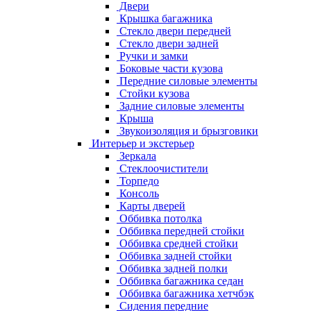
Двери
Крышка багажника
Стекло двери передней
Стекло двери задней
Ручки и замки
Боковые части кузова
Передние силовые элементы
Стойки кузова
Задние силовые элементы
Крыша
Звукоизоляция и брызговики
Интерьер и экстерьер
Зеркала
Стеклоочистители
Торпедо
Консоль
Карты дверей
Оббивка потолка
Оббивка передней стойки
Оббивка средней стойки
Оббивка задней стойки
Оббивка задней полки
Оббивка багажника седан
Оббивка багажника хетчбэк
Сидения передние