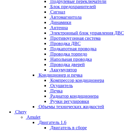
Подрулевые переключатели
Блок предохранителей
Сигнал
Автомагнитола
Динамики
Антенна
Электронный блок управления ДВС
Противоугонная система
Проводка ДВС
Подкапотная проводка
Проводка торпедо
Напольная проводка
Проводка дверей
Аккумулятор
Кондиционер и печка
Компрессор кондиционера
Осушитель
Печка
Радиатор кондиционера
Ручки регулировки
Объемы технических жидкостей
Chery
Amulet
Двигатель 1.6
Двигатель в сборе