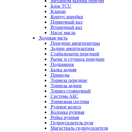
Механизм выбора передач
Блок TCU
Клапан
Корпус коробки
Первичный вал
Вторичный вал
Насос масла
Ходовая часть
Передние амортизаторы
Задние амортизаторы
Стабилизатор передний
Рычаг и ступица передние
Подрамник
Балка задняя
Приводы
Тормоза передние
Тормоза задние
Тормоз стояночный
Система АБС
Тормозная система
Рулевое колесо
Колонка рулевая
Рейка рулевая
Гидроусилитель руля
Магистраль гидроусилителя