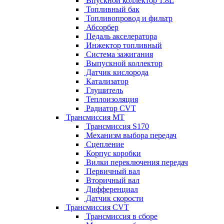
Впускной коллектор 1.8L
Топливный бак
Топливопровод и фильтр
Абсорбер
Педаль акселератора
Инжектор топливный
Система зажигания
Выпускной коллектор
Датчик кислорода
Катализатор
Глушитель
Теплоизоляция
Радиатор CVT
Трансмиссия MT
Трансмиссия S170
Механизм выбора передач
Сцепление
Корпус коробки
Вилки переключения передач
Первичный вал
Вторичный вал
Дифференциал
Датчик скорости
Трансмиссия CVT
Трансмиссия в сборе