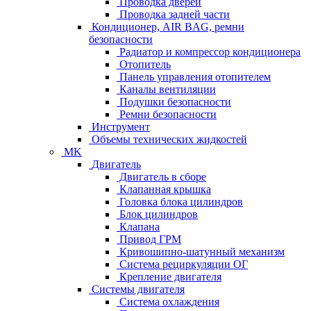
Проводка дверей
Проводка задней части
Кондиционер, AIR BAG, ремни
безопасности
Радиатор и компрессор кондиционера
Отопитель
Панель управления отопителем
Каналы вентиляции
Подушки безопасности
Ремни безопасности
Инструмент
Объемы технических жидкостей
MK
Двигатель
Двигатель в сборе
Клапанная крышка
Головка блока цилиндров
Блок цилиндров
Клапана
Привод ГРМ
Кривошипно-шатунный механизм
Система рециркуляции ОГ
Крепление двигателя
Системы двигателя
Система охлаждения