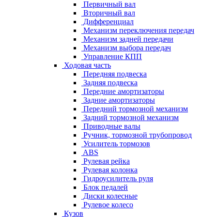
Первичный вал
Вторичный вал
Дифференциал
Механизм переключения передач
Механизм задней передачи
Механизм выбора передач
Управление КПП
Ходовая часть
Передняя подвеска
Задняя подвеска
Передние амортизаторы
Задние амортизаторы
Передний тормозной механизм
Задний тормозной механизм
Приводные валы
Ручник, тормозной трубопровод
Усилитель тормозов
ABS
Рулевая рейка
Рулевая колонка
Гидроусилитель руля
Блок педалей
Диски колесные
Рулевое колесо
Кузов