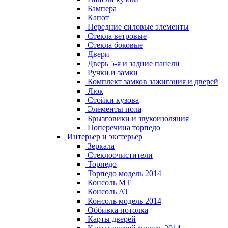
Бампера
Капот
Передние силовые элементы
Стекла ветровые
Стекла боковые
Двери
Дверь 5-я и задние панели
Ручки и замки
Комплект замков зажигания и дверей
Люк
Стойки кузова
Элементы пола
Брызговики и звукоизоляция
Поперечина торпедо
Интерьер и экстерьер
Зеркала
Стеклоочистители
Торпедо
Торпедо модель 2014
Консоль МТ
Консоль АТ
Консоль модель 2014
Оббивка потолка
Карты дверей