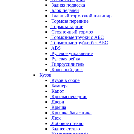
Задняя подвеска
Блок педалей
Главный тормозной цилиндр
Тормоза передние
Тормоза задние
Стояночный тормоз
Тормозные трубки с АБС
Тормозные трубки без АБС
ABS
Рулевое управление
Рулевая рейка
Гидроусилитель
Колесный диск
Кузов
Кузов в сборе
Бампера
Капот
Крылья передние
Двери
Крыша
Крышка багажника
Люк
Лобовое стекло
Заднее стекло