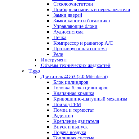
Стеклоочистители
Приборная панель и переключатели
Замки дверей
Замки капота и багажника
Управляющие блоки
Аудиосистема
Печка
Компрессор и радиатор А/C
Противоугонная система
Реле
Инструмент
Объемы технических жидкостей
Tiggo
Двигатель 4G63 (2.0 Mitsubishi)
Блок цилиндров
Головка блока цилиндров
Клапанная крышка
Кривошипно-шатунный механизм
Привод ГРМ
Помпа и термостат
Радиатор
Крепление двигателя
Впуск и выпуск
Подача воздуха
Топливная система