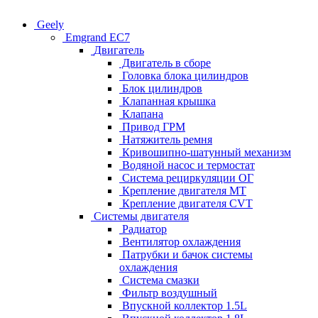
Geely
Emgrand EC7
Двигатель
Двигатель в сборе
Головка блока цилиндров
Блок цилиндров
Клапанная крышка
Клапана
Привод ГРМ
Натяжитель ремня
Кривошипно-шатунный механизм
Водяной насос и термостат
Система рециркуляции ОГ
Крепление двигателя MT
Крепление двигателя CVT
Системы двигателя
Радиатор
Вентилятор охлаждения
Патрубки и бачок системы
охлаждения
Система смазки
Фильтр воздушный
Впускной коллектор 1.5L