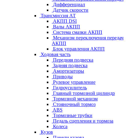
Дифференциал
Датчик скорости
Трансмиссия АТ
АКПП DSI
Валы АКПП
Система смазки АКПП
Механизм переключения передач
АКПП
Блок управления АКПП
Ходовая часть
Передняя подвеска
Задняя подвеска
Амортизаторы
Приводы
Рулевое управление
Гидроусилитель
Главный тормозной цилиндр
Тормозной механизм
Стояночный тормоз
ABS
Тормозные трубки
Педаль сцепления и тормоза
Колеса
Кузов
Панели кузова