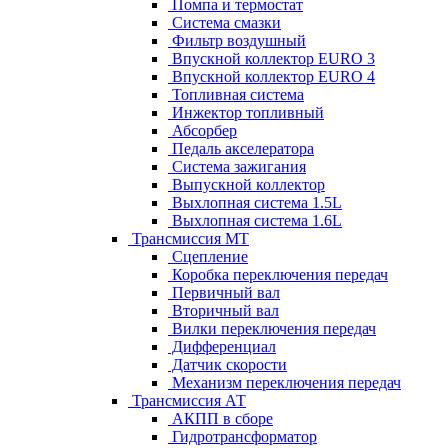
Помпа и термостат
Система смазки
Фильтр воздушный
Впускной коллектор EURO 3
Впускной коллектор EURO 4
Топливная система
Инжектор топливный
Абсорбер
Педаль акселератора
Система зажигания
Выпускной коллектор
Выхлопная система 1.5L
Выхлопная система 1.6L
Трансмиссия МТ
Сцепление
Коробка переключения передач
Первичный вал
Вторичный вал
Вилки переключения передач
Дифференциал
Датчик скорости
Механизм переключения передач
Трансмиссия АТ
АКПП в сборе
Гидротрансформатор