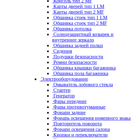
Консоль тип 2 MF
Карты дверей тип 1 LM
Карты дверей тип 2 MF
Обшивка стоек тип 1 LM
Обшивка стоек тип 2 MF
Обшивка потолка
Солнцезащитный козырек и
внутреннее зеркало
Обшивка задней полки
Сидения
Подушки безопасности
Ремни безопасности
Обшивка крышки багажника
Обшивка пола багажника
Электрооборудование
Омыватель лобового стекла
Стартер
Генератор
Фары передние
Фары противотуманные
Фонари задние
Фонарь освещения номерного знака
Повторитель поворота
Фонари освещения салона
Кнопки и переключатели