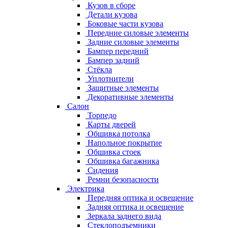
Кузов в сборе
Детали кузова
Боковые части кузова
Передние силовые элементы
Задние силовые элементы
Бампер передний
Бампер задний
Стёкла
Уплотнители
Защитные элементы
Декоративные элементы
Салон
Торпедо
Карты дверей
Обшивка потолка
Напольное покрытие
Обшивка стоек
Обшивка багажника
Сидения
Ремни безопасности
Электрика
Передняя оптика и освещение
Задняя оптика и освещение
Зеркала заднего вида
Стеклоподъемники