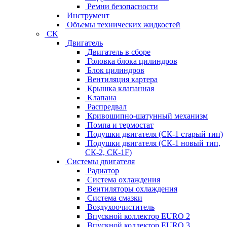
Ремни безопасности
Инструмент
Объемы технических жидкостей
CK
Двигатель
Двигатель в сборе
Головка блока цилиндров
Блок цилиндров
Вентиляция картера
Крышка клапанная
Клапана
Распредвал
Кривошипно-шатунный механизм
Помпа и термостат
Подушки двигателя (СК-1 старый тип)
Подушки двигателя (СК-1 новый тип,
СК-2, СК-1F)
Системы двигателя
Радиатор
Система охлаждения
Вентиляторы охлаждения
Система смазки
Воздухоочиститель
Впускной коллектор EURO 2
Впускной коллектор EURO 3