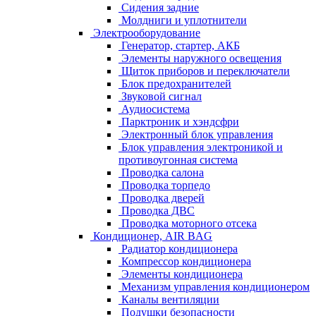
Сидения задние
Молдниги и уплотнители
Электрооборудование
Генератор, стартер, АКБ
Элементы наружного освещения
Щиток приборов и переключатели
Блок предохранителей
Звуковой сигнал
Аудиосистема
Парктроник и хэндсфри
Электронный блок управления
Блок управления электроникой и
противоугонная система
Проводка салона
Проводка торпедо
Проводка дверей
Проводка ДВС
Проводка моторного отсека
Кондиционер, AIR BAG
Радиатор кондиционера
Компрессор кондиционера
Элементы кондиционера
Механизм управления кондиционером
Каналы вентиляции
Подушки безопасности