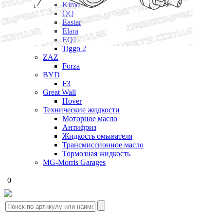
Kimo
1
QQ
Eastar
Elara
EQ1
Tiggo 2
ZAZ
Forza
BYD
F3
Great Wall
Hover
Технические жидкости
Моторное масло
Антифриз
Жидкость омывателя
Трансмиссионное масло
Тормозная жидкость
MG-Morris Garages
0