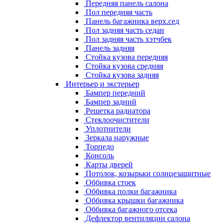
Передняя панель салона
Пол передняя часть
Панель багажника верх.сед
Пол задняя часть седан
Пол задняя часть хэтчбек
Панель задняя
Стойка кузова передняя
Стойка кузова средняя
Стойка кузова задняя
Интерьер и экстерьер
Бампер передний
Бампер задний
Решетка радиатора
Стеклоочистители
Уплотнители
Зеркала наружные
Торпедо
Консоль
Карты дверей
Потолок, козырьки солнцезащитные
Оббивка стоек
Оббивка полки багажника
Оббивка крышки багажника
Оббивка багажного отсека
Дефлектор вентиляции салона