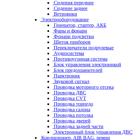
Сидения передние
Сидение заднее
Ветровики
Электрооборудование
Генератор, стартер, АКБ
Фары и фонари
Фонари подсветки
Щиток приборов
Переключатели подрулевые
Аудиосистема
Противоугонная система
Блок управления электроникой
Блок предохранителей
Парктроник
Звуковой сигнал
Проводка моторного отсека
Проводка ДВС
Проводка CVT
Проводка торпедо
Проводка салона
Проводка потолка
Проводка дверей
Проводка задней части
Электронный блок управления ДВС
Кондиционер, AIR BAG, ремни