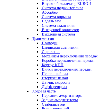
Впускной коллектор EURO 4
Система подачи топлива
Абсорбер
Система впрыска
Педаль газа
Система зажигания
Выпускной коллектор
Выхлопная система
Трансмиссия
Приводы
Цилиндры сцепления
Сцепление
Механизм переключения передач
Коробка переключения передач
Корпус КПП
Вилки переключения передач
Первичный вал
Вторичный вал
Датчик скорости
Дифференциал
Ходовая часть
Передние амортизаторы
Задние амортизаторы
Стабилизатор
Рычаг передний