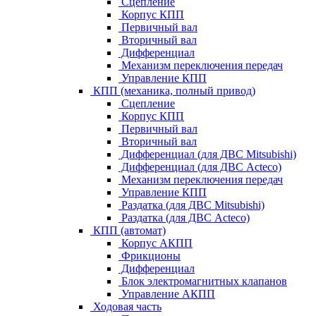
Сцепление
Корпус КПП
Первичный вал
Вторичный вал
Дифференциал
Механизм переключения передач
Управление КПП
КПП (механика, полный привод)
Сцепление
Корпус КПП
Первичный вал
Вторичный вал
Дифференциал (для ДВС Mitsubishi)
Дифференциал (для ДВС Acteco)
Механизм переключения передач
Управление КПП
Раздатка (для ДВС Mitsubishi)
Раздатка (для ДВС Acteco)
КПП (автомат)
Корпус АКПП
Фрикционы
Дифференциал
Блок электромагнитных клапанов
Управление АКПП
Ходовая часть