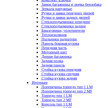
Комплект ключей
Замок багажника и лючка бензобака
Зеркала наружные
Ручки и замки передних дверей
Ручки и замки задних дверей
Стеклоподъемники передние
Стеклоподъемники задние
Брызговики, уплотнители
Теплоизоляция
Пыльники радиатора
Панель боковая кузова
Передняя часть
Моторный щит
Днище багажника
Задняя полка
Задняя панель
Стойка кузова передняя
Стойка кузова средняя
Стойка кузова задняя
Интерьер
Поперечина торпедо тип 1 LM
Поперечина торпедо тип 2 MF
Торпедо тип 1 LM
Торпедо тип 2 MF
Консоль тип 1 LM