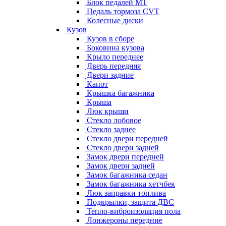
Блок педалей МТ
Педаль тормоза CVT
Колесные диски
Кузов
Кузов в сборе
Боковина кузова
Крыло переднее
Дверь передняя
Двери задние
Капот
Крышка багажника
Крыша
Люк крыши
Стекло лобовое
Стекло заднее
Стекло двери передней
Стекло двери задней
Замок двери передней
Замок двери задней
Замок багажника седан
Замок багажника хетчбек
Люк заправки топлива
Подкрылки, защита ДВС
Тепло-виброизоляция пола
Лонжероны передние