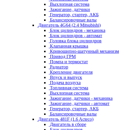
Выхлопная система
Зажигание, датчики
Генератор, стартер, АКБ
Балансировочные валы
Двигатель 4G64 (2.4 Mitsubishi)
Блок цилиндров - механика
Блок цилиндров - автомат
Головка блока цилиндров
Клапанная крышка
Кривошипно-шатунный механизм
Привод ГРМ
Помпа и термостат
Радиатор
Крепление двигателя
Впуск и выпуск
Подача воздуха
Топливная система
Выхлопная система
Зажигание, датчики - механика
Зажигание, датчики - автомат
Генератор, стартер, АКБ
Балансировочные валы
Двигатель 481F (1.6 Acteco)
Двигатель в сборе
Блок цилиндров