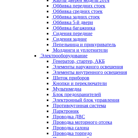
Карты дверей модель 2014
Оббивка передних стоек
Оббивка средних стоек
Оббивка задних стоек
Оббивка 5-й двери
Оббивка багажника
Сидения передние
Сидения задние
Пепельница и прикуриватель
Молдинги и уплотнители
Электрооборудование
Генератор, стартер, АКБ
Элементы наружного освещения
Элементы внутренного освещения
Щиток приборов
Кнопки и переключатели
Мультимедиа
Блок предохранителей
Электронный блок управления
Противоугонная система
Парктроник
Проводка ДВС
Проводка моторного отсека
Проводка салона
Проводка торпедо