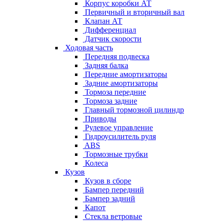
Корпус коробки АТ
Первичный и вторичный вал
Клапан АТ
Дифференциал
Датчик скорости
Ходовая часть
Передняя подвеска
Задняя балка
Передние амортизаторы
Задние амортизаторы
Тормоза передние
Тормоза задние
Главный тормозной цилиндр
Приводы
Рулевое управление
Гидроусилитель руля
ABS
Тормозные трубки
Колеса
Кузов
Кузов в сборе
Бампер передний
Бампер задний
Капот
Стекла ветровые