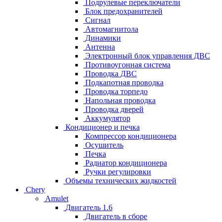
Подрулевые переключатели
Блок предохранителей
Сигнал
Автомагнитола
Динамики
Антенна
Электронный блок управления ДВС
Противоугонная система
Проводка ДВС
Подкапотная проводка
Проводка торпедо
Напольная проводка
Проводка дверей
Аккумулятор
Кондиционер и печка
Компрессор кондиционера
Осушитель
Печка
Радиатор кондиционера
Ручки регулировки
Объемы технических жидкостей
Chery
Amulet
Двигатель 1.6
Двигатель в сборе