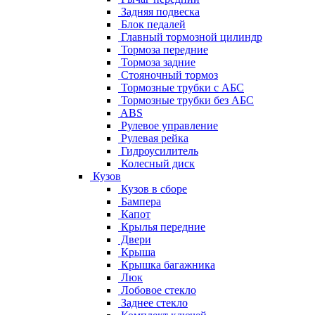
Задняя подвеска
Блок педалей
Главный тормозной цилиндр
Тормоза передние
Тормоза задние
Стояночный тормоз
Тормозные трубки с АБС
Тормозные трубки без АБС
ABS
Рулевое управление
Рулевая рейка
Гидроусилитель
Колесный диск
Кузов
Кузов в сборе
Бампера
Капот
Крылья передние
Двери
Крыша
Крышка багажника
Люк
Лобовое стекло
Заднее стекло