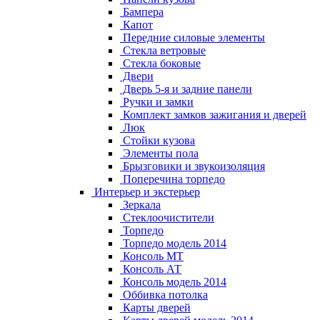
Бампера
Капот
Передние силовые элементы
Стекла ветровые
Стекла боковые
Двери
Дверь 5-я и задние панели
Ручки и замки
Комплект замков зажигания и дверей
Люк
Стойки кузова
Элементы пола
Брызговики и звукоизоляция
Поперечина торпедо
Интерьер и экстерьер
Зеркала
Стеклоочистители
Торпедо
Торпедо модель 2014
Консоль МТ
Консоль АТ
Консоль модель 2014
Оббивка потолка
Карты дверей