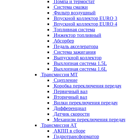
Помпа и термостат
Система смазки
Фильтр воздушный
Впускной коллектор EURO 3
Впускной коллектор EURO 4
Топливная система
Инжектор топливный
Абсорбер
Педаль акселератора
Система зажигания
Выпускной коллектор
Выхлопная система 1.5L
Выхлопная система 1.6L
Трансмиссия МТ
Сцепление
Коробка переключения передач
Первичный вал
Вторичный вал
Вилки переключения передач
Дифференциал
Датчик скорости
Механизм переключения передач
Трансмиссия АТ
АКПП в сборе
Гидротрансформатор