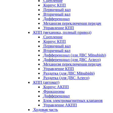
Сцепление
Корпус КПП
Первичный вал
Вторичный вал
Дифференциал
Механизм переключения передач
Управление КПП
КПП (механика, полный привод)
Сцепление
Корпус КПП
Первичный вал
Вторичный вал
Дифференциал (для ДВС Mitsubishi)
Дифференциал (для ДВС Acteco)
Механизм переключения передач
Управление КПП
Раздатка (для ДВС Mitsubishi)
Раздатка (для ДВС Acteco)
КПП (автомат)
Корпус АКПП
Фрикционы
Дифференциал
Блок электромагнитных клапанов
Управление АКПП
Ходовая часть