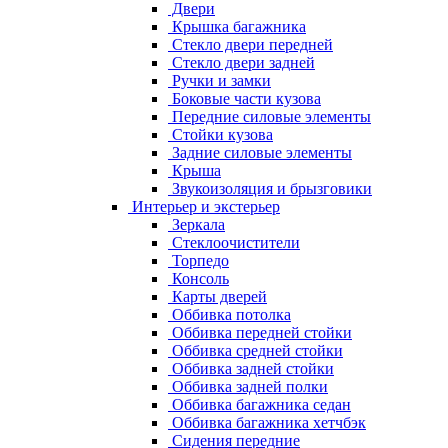
Двери
Крышка багажника
Стекло двери передней
Стекло двери задней
Ручки и замки
Боковые части кузова
Передние силовые элементы
Стойки кузова
Задние силовые элементы
Крыша
Звукоизоляция и брызговики
Интерьер и экстерьер
Зеркала
Стеклоочистители
Торпедо
Консоль
Карты дверей
Оббивка потолка
Оббивка передней стойки
Оббивка средней стойки
Оббивка задней стойки
Оббивка задней полки
Оббивка багажника седан
Оббивка багажника хетчбэк
Сидения передние