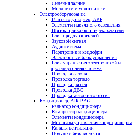
Сидения задние
Молдниги и уплотнители
Электрооборудование
Генератор, стартер, АКБ
Элементы наружного освещения
Щиток приборов и переключатели
Блок предохранителей
Звуковой сигнал
Аудиосистема
Парктроник и хэндсфри
Электронный блок управления
Блок управления электроникой и
противоугонная система
Проводка салона
Проводка торпедо
Проводка дверей
Проводка ДВС
Проводка моторного отсека
Кондиционер, AIR BAG
Радиатор кондиционера
Компрессор кондиционера
Элементы кондиционера
Механизм управления кондиционером
Каналы вентиляции
Подушки безопасности