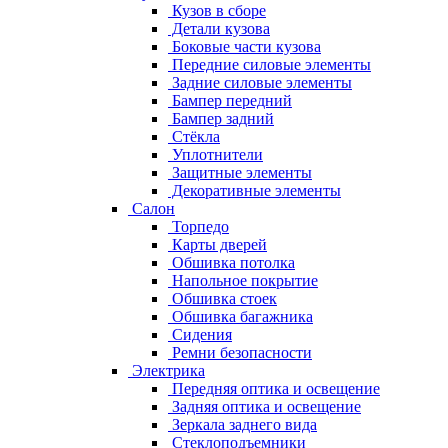
Кузов в сборе
Детали кузова
Боковые части кузова
Передние силовые элементы
Задние силовые элементы
Бампер передний
Бампер задний
Стёкла
Уплотнители
Защитные элементы
Декоративные элементы
Салон
Торпедо
Карты дверей
Обшивка потолка
Напольное покрытие
Обшивка стоек
Обшивка багажника
Сидения
Ремни безопасности
Электрика
Передняя оптика и освещение
Задняя оптика и освещение
Зеркала заднего вида
Стеклоподъемники