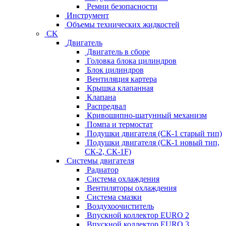
Ремни безопасности
Инструмент
Объемы технических жидкостей
CK
Двигатель
Двигатель в сборе
Головка блока цилиндров
Блок цилиндров
Вентиляция картера
Крышка клапанная
Клапана
Распредвал
Кривошипно-шатунный механизм
Помпа и термостат
Подушки двигателя (СК-1 старый тип)
Подушки двигателя (СК-1 новый тип,
СК-2, СК-1F)
Системы двигателя
Радиатор
Система охлаждения
Вентиляторы охлаждения
Система смазки
Воздухоочиститель
Впускной коллектор EURO 2
Впускной коллектор EURO 3