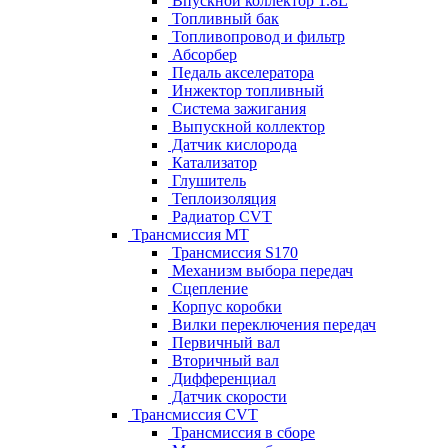
Впускной коллектор 1.8L
Топливный бак
Топливопровод и фильтр
Абсорбер
Педаль акселератора
Инжектор топливный
Система зажигания
Выпускной коллектор
Датчик кислорода
Катализатор
Глушитель
Теплоизоляция
Радиатор CVT
Трансмиссия MT
Трансмиссия S170
Механизм выбора передач
Сцепление
Корпус коробки
Вилки переключения передач
Первичный вал
Вторичный вал
Дифференциал
Датчик скорости
Трансмиссия CVT
Трансмиссия в сборе