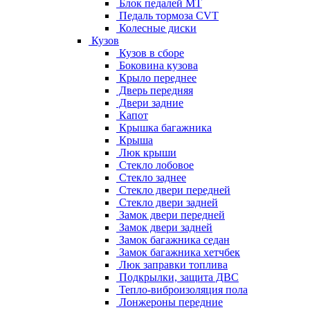
Блок педалей МТ
Педаль тормоза CVT
Колесные диски
Кузов
Кузов в сборе
Боковина кузова
Крыло переднее
Дверь передняя
Двери задние
Капот
Крышка багажника
Крыша
Люк крыши
Стекло лобовое
Стекло заднее
Стекло двери передней
Стекло двери задней
Замок двери передней
Замок двери задней
Замок багажника седан
Замок багажника хетчбек
Люк заправки топлива
Подкрылки, защита ДВС
Тепло-виброизоляция пола
Лонжероны передние