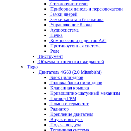
Стеклоочистители
Приборная панель и переключатели
Замки дверей
Замки капота и багажника
Управляющие блоки
Аудиосистема
Печка
Компрессор и радиатор А/C
Противоугонная система
Реле
Инструмент
Объемы технических жидкостей
Tiggo
Двигатель 4G63 (2.0 Mitsubishi)
Блок цилиндров
Головка блока цилиндров
Клапанная крышка
Кривошипно-шатунный механизм
Привод ГРМ
Помпа и термостат
Радиатор
Крепление двигателя
Впуск и выпуск
Подача воздуха
Топливная система