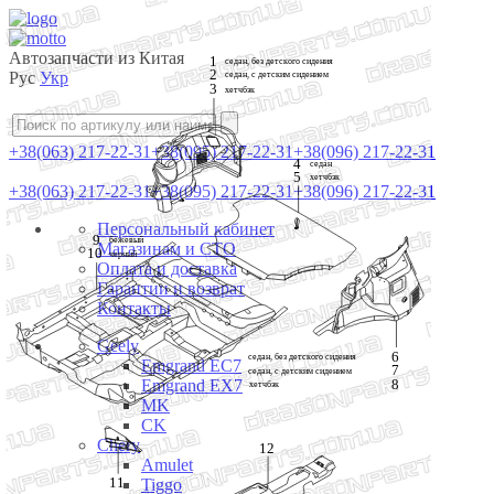
Автозапчасти из Китая
1
седан, без детского сидения 
2
Рус
Укр
седан, с детским сидением
3
хетчбэк
+38(063) 217-22-31
+38(095) 217-22-31
+38(096) 217-22-31
4
седан 
5
хетчбэк
+38(063) 217-22-31
+38(095) 217-22-31
+38(096) 217-22-31
Персональный кабинет
9
бежевый 
Магазинам и СТО
10
черный
Оплата и доставка
Гарантии и возврат
Контакты
Geely
6
седан, без детского сидения 
Emgrand EC7
7
седан, с детским сидением
8
Emgrand EX7
хетчбэк
MK
CK
Chery
12
Amulet
11
Tiggo