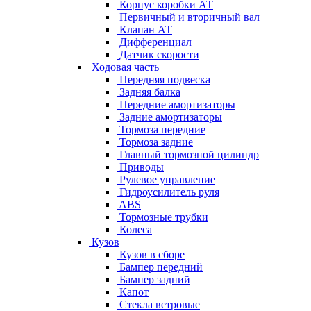
Корпус коробки АТ
Первичный и вторичный вал
Клапан АТ
Дифференциал
Датчик скорости
Ходовая часть
Передняя подвеска
Задняя балка
Передние амортизаторы
Задние амортизаторы
Тормоза передние
Тормоза задние
Главный тормозной цилиндр
Приводы
Рулевое управление
Гидроусилитель руля
ABS
Тормозные трубки
Колеса
Кузов
Кузов в сборе
Бампер передний
Бампер задний
Капот
Стекла ветровые