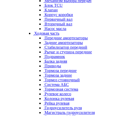
Механизм выбора передач
Блок TCU
Клапан
Корпус коробки
Первичный вал
Вторичный вал
Насос масла
Ходовая часть
Передние амортизаторы
Задние амортизаторы
Стабилизатор передний
Рычаг и ступица передние
Подрамник
Балка задняя
Приводы
Тормоза передние
Тормоза задние
Тормоз стояночный
Система АБС
Тормозная система
Рулевое колесо
Колонка рулевая
Рейка рулевая
Гидроусилитель руля
Магистраль гидроусилителя