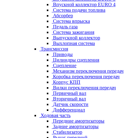
Впускной коллектор EURO 4
Система подачи топлива
Абсорбер
Система впрыска
Педаль газа
Система зажигания
Выпускной коллектор
Выхлопная система
Трансмиссия
Приводы
Цилиндры сцепления
Сцепление
Механизм переключения передач
Коробка переключения передач
Корпус КПП
Вилки переключения передач
Первичный вал
Вторичный вал
Датчик скорости
Дифференциал
Ходовая часть
Передние амортизаторы
Задние амортизаторы
Стабилизатор
Рычаг передний