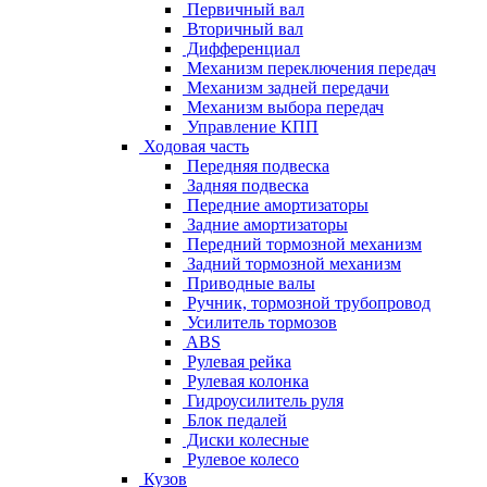
Первичный вал
Вторичный вал
Дифференциал
Механизм переключения передач
Механизм задней передачи
Механизм выбора передач
Управление КПП
Ходовая часть
Передняя подвеска
Задняя подвеска
Передние амортизаторы
Задние амортизаторы
Передний тормозной механизм
Задний тормозной механизм
Приводные валы
Ручник, тормозной трубопровод
Усилитель тормозов
ABS
Рулевая рейка
Рулевая колонка
Гидроусилитель руля
Блок педалей
Диски колесные
Рулевое колесо
Кузов