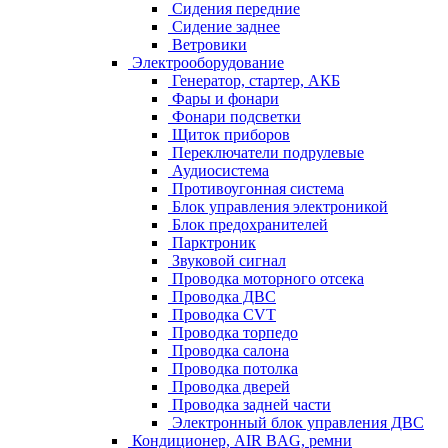
Сидения передние
Сидение заднее
Ветровики
Электрооборудование
Генератор, стартер, АКБ
Фары и фонари
Фонари подсветки
Щиток приборов
Переключатели подрулевые
Аудиосистема
Противоугонная система
Блок управления электроникой
Блок предохранителей
Парктроник
Звуковой сигнал
Проводка моторного отсека
Проводка ДВС
Проводка CVT
Проводка торпедо
Проводка салона
Проводка потолка
Проводка дверей
Проводка задней части
Электронный блок управления ДВС
Кондиционер, AIR BAG, ремни