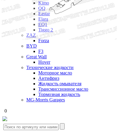
Kimo
QQ
Eastar
Elara
EQ1
Tiggo 2
ZAZ
Forza
BYD
F3
Great Wall
Hover
Технические жидкости
Моторное масло
Антифриз
Жидкость омывателя
Трансмиссионное масло
Тормозная жидкость
MG-Morris Garages
0