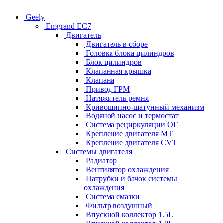
Geely
Emgrand EC7
Двигатель
Двигатель в сборе
Головка блока цилиндров
Блок цилиндров
Клапанная крышка
Клапана
Привод ГРМ
Натяжитель ремня
Кривошипно-шатунный механизм
Водяной насос и термостат
Система рециркуляции ОГ
Крепление двигателя MT
Крепление двигателя CVT
Системы двигателя
Радиатор
Вентилятор охлаждения
Патрубки и бачок системы
охлаждения
Система смазки
Фильтр воздушный
Впускной коллектор 1.5L