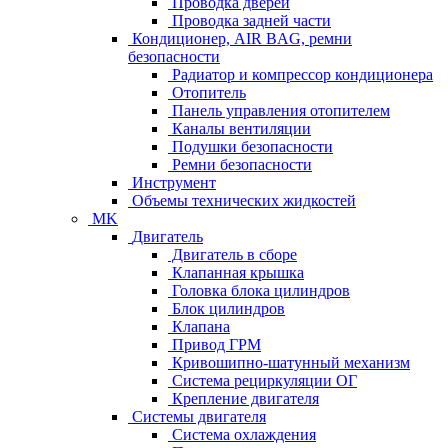
Проводка дверей
Проводка задней части
Кондиционер, AIR BAG, ремни
безопасности
Радиатор и компрессор кондиционера
Отопитель
Панель управления отопителем
Каналы вентиляции
Подушки безопасности
Ремни безопасности
Инструмент
Объемы технических жидкостей
MK
Двигатель
Двигатель в сборе
Клапанная крышка
Головка блока цилиндров
Блок цилиндров
Клапана
Привод ГРМ
Кривошипно-шатунный механизм
Система рециркуляции ОГ
Крепление двигателя
Системы двигателя
Система охлаждения