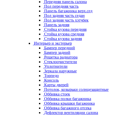
Передняя панель салона
Пол передняя часть
Панель багажника верх.сед
Пол задняя часть седан
Пол задняя часть хэтчбек
Панель задняя
Стойка кузова передняя
Стойка кузова средняя
Стойка кузова задняя
Интерьер и экстерьер
Бампер передний
Бампер задний
Решетка радиатора
Стеклоочистители
Уплотнители
Зеркала наружные
Торпедо
Консоль
Карты дверей
Потолок, козырьки солнцезащитные
Оббивка стоек
Оббивка полки багажника
Оббивка крышки багажника
Оббивка багажного отсека
Дефлектор вентиляции салона