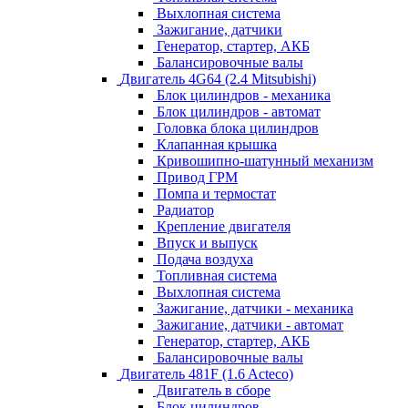
Выхлопная система
Зажигание, датчики
Генератор, стартер, АКБ
Балансировочные валы
Двигатель 4G64 (2.4 Mitsubishi)
Блок цилиндров - механика
Блок цилиндров - автомат
Головка блока цилиндров
Клапанная крышка
Кривошипно-шатунный механизм
Привод ГРМ
Помпа и термостат
Радиатор
Крепление двигателя
Впуск и выпуск
Подача воздуха
Топливная система
Выхлопная система
Зажигание, датчики - механика
Зажигание, датчики - автомат
Генератор, стартер, АКБ
Балансировочные валы
Двигатель 481F (1.6 Acteco)
Двигатель в сборе
Блок цилиндров