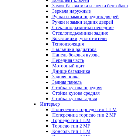
Комплект ключей
Замок багажника и лючка бензобака
Зеркала наружные
Ручки и замки передних дверей
Ручки и замки задних дверей
Стеклоподъемники передние
Стеклоподъемники задние
Брызговики, уплотнители
Теплоизоляция
Пыльники радиатора
Панель боковая кузова
Передняя часть
Моторный щит
Днище багажника
Задняя полка
Задняя панель
Стойка кузова передняя
Стойка кузова средняя
Стойка кузова задняя
Интерьер
Поперечина торпедо тип 1 LM
Поперечина торпедо тип 2 MF
Торпедо тип 1 LM
Торпедо тип 2 MF
Консоль тип 1 LM