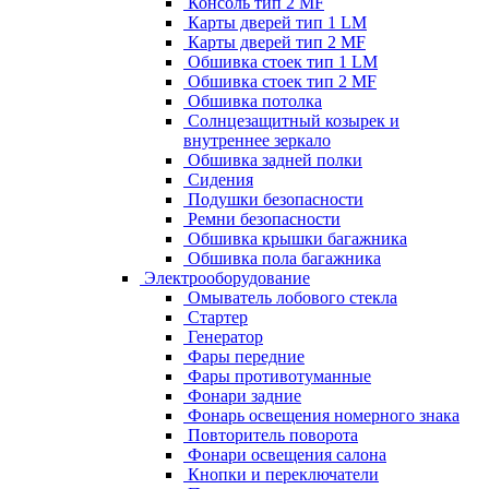
Консоль тип 2 MF
Карты дверей тип 1 LM
Карты дверей тип 2 MF
Обшивка стоек тип 1 LM
Обшивка стоек тип 2 MF
Обшивка потолка
Солнцезащитный козырек и
внутреннее зеркало
Обшивка задней полки
Сидения
Подушки безопасности
Ремни безопасности
Обшивка крышки багажника
Обшивка пола багажника
Электрооборудование
Омыватель лобового стекла
Стартер
Генератор
Фары передние
Фары противотуманные
Фонари задние
Фонарь освещения номерного знака
Повторитель поворота
Фонари освещения салона
Кнопки и переключатели