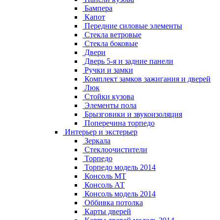
Бампера
Капот
Передние силовые элементы
Стекла ветровые
Стекла боковые
Двери
Дверь 5-я и задние панели
Ручки и замки
Комплект замков зажигания и дверей
Люк
Стойки кузова
Элементы пола
Брызговики и звукоизоляция
Поперечина торпедо
Интерьер и экстерьер
Зеркала
Стеклоочистители
Торпедо
Торпедо модель 2014
Консоль МТ
Консоль АТ
Консоль модель 2014
Оббивка потолка
Карты дверей