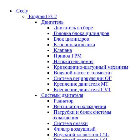
Geely
Emgrand EC7
Двигатель
Двигатель в сборе
Головка блока цилиндров
Блок цилиндров
Клапанная крышка
Клапана
Привод ГРМ
Натяжитель ремня
Кривошипно-шатунный механизм
Водяной насос и термостат
Система рециркуляции ОГ
Крепление двигателя MT
Крепление двигателя CVT
Системы двигателя
Радиатор
Вентилятор охлаждения
Патрубки и бачок системы
охлаждения
Система смазки
Фильтр воздушный
Впускной коллектор 1.5L