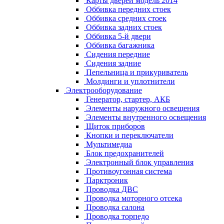
Карты дверей модель 2014
Оббивка передних стоек
Оббивка средних стоек
Оббивка задних стоек
Оббивка 5-й двери
Оббивка багажника
Сидения передние
Сидения задние
Пепельница и прикуриватель
Молдинги и уплотнители
Электрооборудование
Генератор, стартер, АКБ
Элементы наружного освещения
Элементы внутренного освещения
Щиток приборов
Кнопки и переключатели
Мультимедиа
Блок предохранителей
Электронный блок управления
Противоугонная система
Парктроник
Проводка ДВС
Проводка моторного отсека
Проводка салона
Проводка торпедо