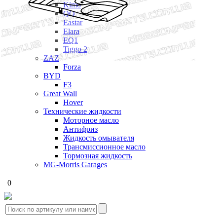
Kimo
QQ
Eastar
Elara
EQ1
Tiggo 2
ZAZ
Forza
BYD
F3
Great Wall
Hover
Технические жидкости
Моторное масло
Антифриз
Жидкость омывателя
Трансмиссионное масло
Тормозная жидкость
MG-Morris Garages
0