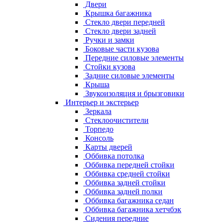
Двери
Крышка багажника
Стекло двери передней
Стекло двери задней
Ручки и замки
Боковые части кузова
Передние силовые элементы
Стойки кузова
Задние силовые элементы
Крыша
Звукоизоляция и брызговики
Интерьер и экстерьер
Зеркала
Стеклоочистители
Торпедо
Консоль
Карты дверей
Оббивка потолка
Оббивка передней стойки
Оббивка средней стойки
Оббивка задней стойки
Оббивка задней полки
Оббивка багажника седан
Оббивка багажника хетчбэк
Сидения передние