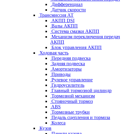
Дифференциал
Датчик скорости
Трансмиссия АТ
АКПП DSI
Валы АКПП
Система смазки АКПП
Механизм переключения передач
АКПП
Блок управления АКПП
Ходовая часть
Передняя подвеска
Задняя подвеска
Амортизаторы
Приводы
Рулевое управление
Гидроусилитель
Главный тормозной цилиндр
Тормозной механизм
Стояночный тормоз
ABS
Тормозные трубки
Педаль сцепления и тормоза
Колеса
Кузов
Панели кузова