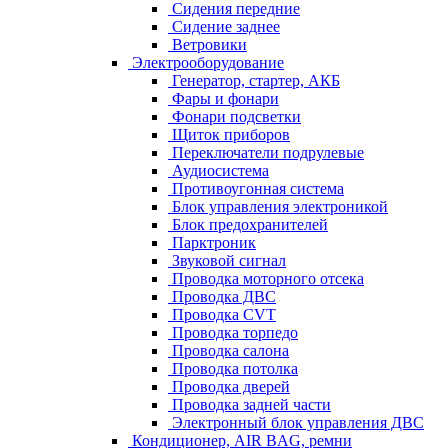
Сидения передние
Сидение заднее
Ветровики
Электрооборудование
Генератор, стартер, АКБ
Фары и фонари
Фонари подсветки
Щиток приборов
Переключатели подрулевые
Аудиосистема
Противоугонная система
Блок управления электроникой
Блок предохранителей
Парктроник
Звуковой сигнал
Проводка моторного отсека
Проводка ДВС
Проводка CVT
Проводка торпедо
Проводка салона
Проводка потолка
Проводка дверей
Проводка задней части
Электронный блок управления ДВС
Кондиционер, AIR BAG, ремни