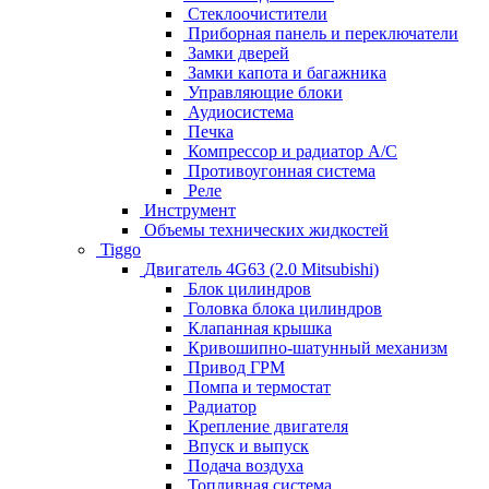
Стеклоочистители
Приборная панель и переключатели
Замки дверей
Замки капота и багажника
Управляющие блоки
Аудиосистема
Печка
Компрессор и радиатор А/C
Противоугонная система
Реле
Инструмент
Объемы технических жидкостей
Tiggo
Двигатель 4G63 (2.0 Mitsubishi)
Блок цилиндров
Головка блока цилиндров
Клапанная крышка
Кривошипно-шатунный механизм
Привод ГРМ
Помпа и термостат
Радиатор
Крепление двигателя
Впуск и выпуск
Подача воздуха
Топливная система