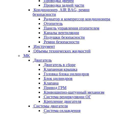
Проводка дверей
Проводка задней части
Кондиционер, AIR BAG, ремни
безопасности
Радиатор и компрессор кондиционера
Отопитель
Панель управления отопителем
Каналы вентиляции
Подушки безопасности
Ремни безопасности
Инструмент
Объемы технических жидкостей
MK
Двигатель
Двигатель в сборе
Клапанная крышка
Головка блока цилиндров
Блок цилиндров
Клапана
Привод ГРМ
Кривошипно-шатунный механизм
Система рециркуляции ОГ
Крепление двигателя
Системы двигателя
Система охлаждения