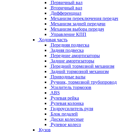
Первичный вал
Вторичный вал
Дифференциал
Механизм переключения передач
Механизм задней передачи
Механизм выбора передач
Управление КПП
Ходовая часть
Передняя подвеска
Задняя подвеска
Передние амортизаторы
Задние амортизаторы
Передний тормозной механизм
Задний тормозной механизм
Приводные валы
Ручник, тормозной трубопровод
Усилитель тормозов
ABS
Рулевая рейка
Рулевая колонка
Гидроусилитель руля
Блок педалей
Диски колесные
Рулевое колесо
Кузов