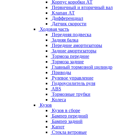
Корпус коробки АТ
Первичный и вторичный вал
Клапан АТ
Дифференциал
Датчик скорости
Ходовая часть
Передняя подвеска
Задняя балка
Передние амортизаторы
Задние амортизаторы
Тормоза передние
Тормоза задние
Главный тормозной цилиндр
Приводы
Рулевое управление
Гидроусилитель руля
ABS
Тормозные трубки
Колеса
Кузов
Кузов в сборе
Бампер передний
Бампер задний
Капот
Стекла ветровые