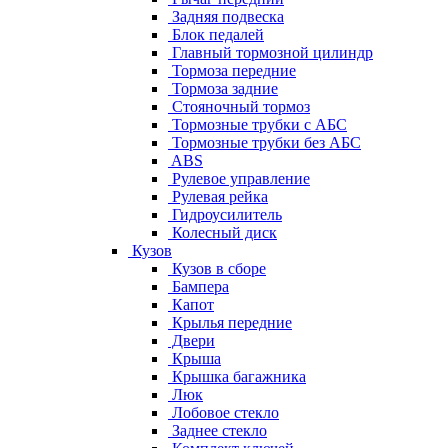
Задняя подвеска
Блок педалей
Главный тормозной цилиндр
Тормоза передние
Тормоза задние
Стояночный тормоз
Тормозные трубки с АБС
Тормозные трубки без АБС
ABS
Рулевое управление
Рулевая рейка
Гидроусилитель
Колесный диск
Кузов
Кузов в сборе
Бампера
Капот
Крылья передние
Двери
Крыша
Крышка багажника
Люк
Лобовое стекло
Заднее стекло