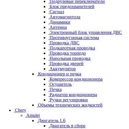
Подрулевые переключатели
Блок предохранителей
Сигнал
Автомагнитола
Динамики
Антенна
Электронный блок управления ДВС
Противоугонная система
Проводка ДВС
Подкапотная проводка
Проводка торпедо
Напольная проводка
Проводка дверей
Аккумулятор
Кондиционер и печка
Компрессор кондиционера
Осушитель
Печка
Радиатор кондиционера
Ручки регулировки
Объемы технических жидкостей
Chery
Amulet
Двигатель 1.6
Двигатель в сборе