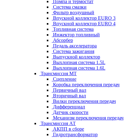
Помпа и термостат
Система смазки
Фильтр воздушный
Впускной коллектор EURO 3
Впускной коллектор EURO 4
Топливная система
Инжектор топливный
Абсорбер
Педаль акселератора
Система зажигания
Выпускной коллектор
Выхлопная система 1.5L
Выхлопная система 1.6L
Трансмиссия МТ
Сцепление
Коробка переключения передач
Первичный вал
Вторичный вал
Вилки переключения передач
Дифференциал
Датчик скорости
Механизм переключения передач
Трансмиссия АТ
АКПП в сборе
Гидротрансформатор