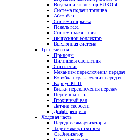
Впускной коллектор EURO 4
Система подачи топлива
Абсорбер
Система впрыска
Педаль газа
Система зажигания
Выпускной коллектор
Выхлопная система
Трансмиссия
Приводы
Цилиндры сцепления
Сцепление
Механизм переключения передач
Коробка переключения передач
Корпус КПП
Вилки переключения передач
Первичный вал
Вторичный вал
Датчик скорости
Дифференциал
Ходовая часть
Передние амортизаторы
Задние амортизаторы
Стабилизатор
Рычаг передний