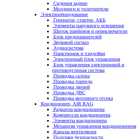
Сидения задние
Молдниги и уплотнители
Электрооборудование
Генератор, стартер, АКБ
Элементы наружного освещения
Щиток приборов и переключатели
Блок предохранителей
Звуковой сигнал
Аудиосистема
Парктроник и хэндсфри
Электронный блок управления
Блок управления электроникой и
противоугонная система
Проводка салона
Проводка торпедо
Проводка дверей
Проводка ДВС
Проводка моторного отсека
Кондиционер, AIR BAG
Радиатор кондиционера
Компрессор кондиционера
Элементы кондиционера
Механизм управления кондиционером
Каналы вентиляции
Подушки безопасности