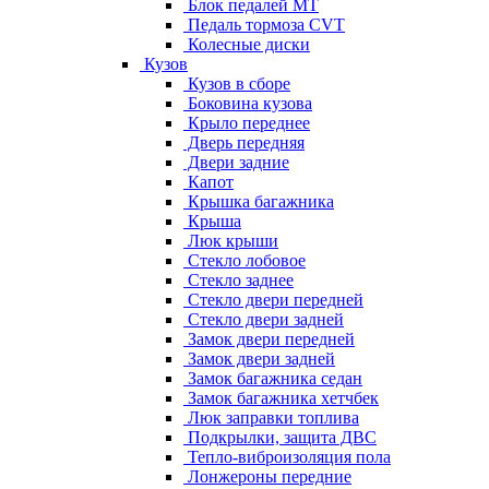
Блок педалей МТ
Педаль тормоза CVT
Колесные диски
Кузов
Кузов в сборе
Боковина кузова
Крыло переднее
Дверь передняя
Двери задние
Капот
Крышка багажника
Крыша
Люк крыши
Стекло лобовое
Стекло заднее
Стекло двери передней
Стекло двери задней
Замок двери передней
Замок двери задней
Замок багажника седан
Замок багажника хетчбек
Люк заправки топлива
Подкрылки, защита ДВС
Тепло-виброизоляция пола
Лонжероны передние