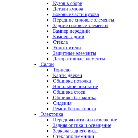
Кузов в сборе
Детали кузова
Боковые части кузова
Передние силовые элементы
Задние силовые элементы
Бампер передний
Бампер задний
Стёкла
Уплотнители
Защитные элементы
Декоративные элементы
Салон
Торпедо
Карты дверей
Обшивка потолка
Напольное покрытие
Обшивка стоек
Обшивка багажника
Сидения
Ремни безопасности
Электрика
Передняя оптика и освещение
Задняя оптика и освещение
Зеркала заднего вида
Стеклоподъемники