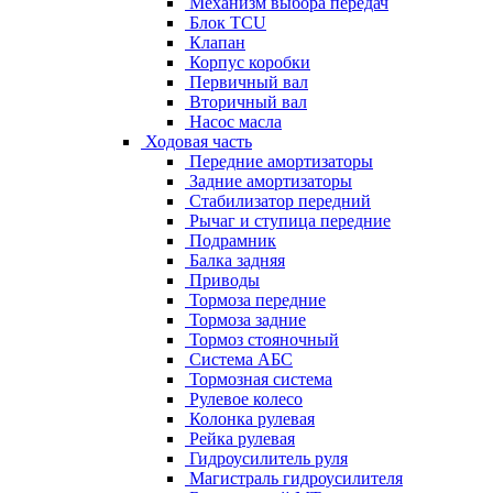
Механизм выбора передач
Блок TCU
Клапан
Корпус коробки
Первичный вал
Вторичный вал
Насос масла
Ходовая часть
Передние амортизаторы
Задние амортизаторы
Стабилизатор передний
Рычаг и ступица передние
Подрамник
Балка задняя
Приводы
Тормоза передние
Тормоза задние
Тормоз стояночный
Система АБС
Тормозная система
Рулевое колесо
Колонка рулевая
Рейка рулевая
Гидроусилитель руля
Магистраль гидроусилителя