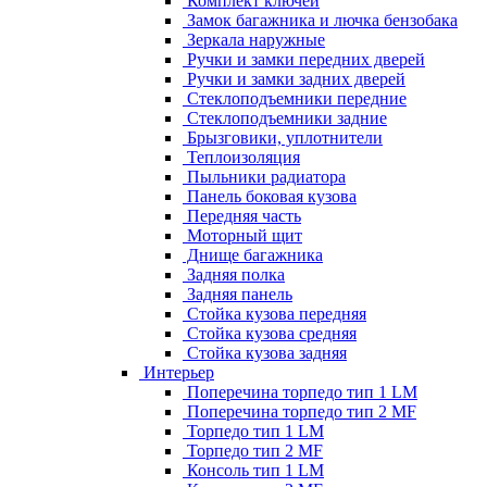
Комплект ключей
Замок багажника и лючка бензобака
Зеркала наружные
Ручки и замки передних дверей
Ручки и замки задних дверей
Стеклоподъемники передние
Стеклоподъемники задние
Брызговики, уплотнители
Теплоизоляция
Пыльники радиатора
Панель боковая кузова
Передняя часть
Моторный щит
Днище багажника
Задняя полка
Задняя панель
Стойка кузова передняя
Стойка кузова средняя
Стойка кузова задняя
Интерьер
Поперечина торпедо тип 1 LM
Поперечина торпедо тип 2 MF
Торпедо тип 1 LM
Торпедо тип 2 MF
Консоль тип 1 LM