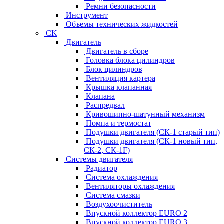
Ремни безопасности
Инструмент
Объемы технических жидкостей
CK
Двигатель
Двигатель в сборе
Головка блока цилиндров
Блок цилиндров
Вентиляция картера
Крышка клапанная
Клапана
Распредвал
Кривошипно-шатунный механизм
Помпа и термостат
Подушки двигателя (СК-1 старый тип)
Подушки двигателя (СК-1 новый тип,
СК-2, СК-1F)
Системы двигателя
Радиатор
Система охлаждения
Вентиляторы охлаждения
Система смазки
Воздухоочиститель
Впускной коллектор EURO 2
Впускной коллектор EURO 3