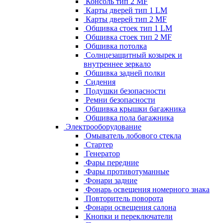
Консоль тип 2 MF
Карты дверей тип 1 LM
Карты дверей тип 2 MF
Обшивка стоек тип 1 LM
Обшивка стоек тип 2 MF
Обшивка потолка
Солнцезащитный козырек и
внутреннее зеркало
Обшивка задней полки
Сидения
Подушки безопасности
Ремни безопасности
Обшивка крышки багажника
Обшивка пола багажника
Электрооборудование
Омыватель лобового стекла
Стартер
Генератор
Фары передние
Фары противотуманные
Фонари задние
Фонарь освещения номерного знака
Повторитель поворота
Фонари освещения салона
Кнопки и переключатели