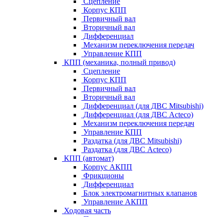
Сцепление
Корпус КПП
Первичный вал
Вторичный вал
Дифференциал
Механизм переключения передач
Управление КПП
КПП (механика, полный привод)
Сцепление
Корпус КПП
Первичный вал
Вторичный вал
Дифференциал (для ДВС Mitsubishi)
Дифференциал (для ДВС Acteco)
Механизм переключения передач
Управление КПП
Раздатка (для ДВС Mitsubishi)
Раздатка (для ДВС Acteco)
КПП (автомат)
Корпус АКПП
Фрикционы
Дифференциал
Блок электромагнитных клапанов
Управление АКПП
Ходовая часть