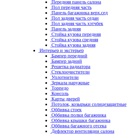
Передняя панель салона
Пол передняя часть
Панель багажника верх.сед
Пол задняя часть седан
Пол задняя часть хэтчбек
Панель задняя
Стойка кузова передняя
Стойка кузова средняя
Стойка кузова задняя
Интерьер и экстерьер
Бампер передний
Бампер задний
Решетка радиатора
Стеклоочистители
Уплотнители
Зеркала наружные
Торпедо
Консоль
Карты дверей
Потолок, козырьки солнцезащитные
Оббивка стоек
Оббивка полки багажника
Оббивка крышки багажника
Оббивка багажного отсека
Дефлектор вентиляции салона