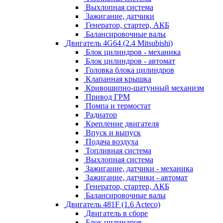
Выхлопная система
Зажигание, датчики
Генератор, стартер, АКБ
Балансировочные валы
Двигатель 4G64 (2.4 Mitsubishi)
Блок цилиндров - механика
Блок цилиндров - автомат
Головка блока цилиндров
Клапанная крышка
Кривошипно-шатунный механизм
Привод ГРМ
Помпа и термостат
Радиатор
Крепление двигателя
Впуск и выпуск
Подача воздуха
Топливная система
Выхлопная система
Зажигание, датчики - механика
Зажигание, датчики - автомат
Генератор, стартер, АКБ
Балансировочные валы
Двигатель 481F (1.6 Acteco)
Двигатель в сборе
Блок цилиндров