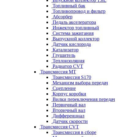
Впускной коллектор 1.8L
Топливный бак
Топливопровод и фильтр
Абсорбер
Педаль акселератора
Инжектор топливный
Система зажигания
Выпускной коллектор
Датчик кислорода
Катализатор
Глушитель
Теплоизоляция
Радиатор CVT
Трансмиссия MT
Трансмиссия S170
Механизм выбора передач
Сцепление
Корпус коробки
Вилки переключения передач
Первичный вал
Вторичный вал
Дифференциал
Датчик скорости
Трансмиссия CVT
Трансмиссия в сборе