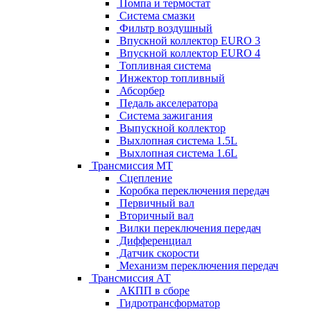
Помпа и термостат
Система смазки
Фильтр воздушный
Впускной коллектор EURO 3
Впускной коллектор EURO 4
Топливная система
Инжектор топливный
Абсорбер
Педаль акселератора
Система зажигания
Выпускной коллектор
Выхлопная система 1.5L
Выхлопная система 1.6L
Трансмиссия МТ
Сцепление
Коробка переключения передач
Первичный вал
Вторичный вал
Вилки переключения передач
Дифференциал
Датчик скорости
Механизм переключения передач
Трансмиссия АТ
АКПП в сборе
Гидротрансформатор