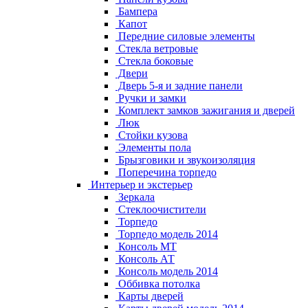
Бампера
Капот
Передние силовые элементы
Стекла ветровые
Стекла боковые
Двери
Дверь 5-я и задние панели
Ручки и замки
Комплект замков зажигания и дверей
Люк
Стойки кузова
Элементы пола
Брызговики и звукоизоляция
Поперечина торпедо
Интерьер и экстерьер
Зеркала
Стеклоочистители
Торпедо
Торпедо модель 2014
Консоль МТ
Консоль АТ
Консоль модель 2014
Оббивка потолка
Карты дверей