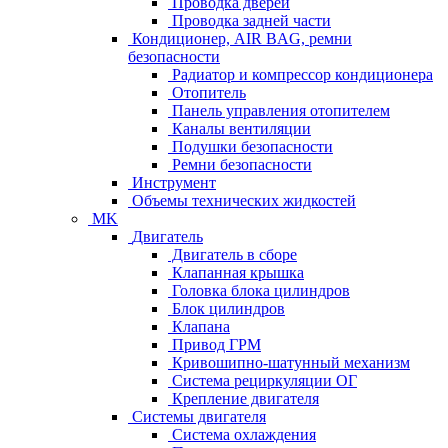
Проводка дверей
Проводка задней части
Кондиционер, AIR BAG, ремни
безопасности
Радиатор и компрессор кондиционера
Отопитель
Панель управления отопителем
Каналы вентиляции
Подушки безопасности
Ремни безопасности
Инструмент
Объемы технических жидкостей
MK
Двигатель
Двигатель в сборе
Клапанная крышка
Головка блока цилиндров
Блок цилиндров
Клапана
Привод ГРМ
Кривошипно-шатунный механизм
Система рециркуляции ОГ
Крепление двигателя
Системы двигателя
Система охлаждения