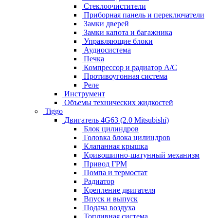
Стеклоочистители
Приборная панель и переключатели
Замки дверей
Замки капота и багажника
Управляющие блоки
Аудиосистема
Печка
Компрессор и радиатор А/C
Противоугонная система
Реле
Инструмент
Объемы технических жидкостей
Tiggo
Двигатель 4G63 (2.0 Mitsubishi)
Блок цилиндров
Головка блока цилиндров
Клапанная крышка
Кривошипно-шатунный механизм
Привод ГРМ
Помпа и термостат
Радиатор
Крепление двигателя
Впуск и выпуск
Подача воздуха
Топливная система