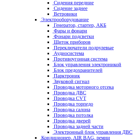
Сидения передние
Сидение заднее
Ветровики
Электрооборудование
Генератор, стартер, АКБ
Фары и фонари
Фонари подсветки
Щиток приборов
Переключатели подрулевые
Аудиосистема
Противоугонная система
Блок управления электроникой
Блок предохранителей
Парктроник
Звуковой сигнал
Проводка моторного отсека
Проводка ДВС
Проводка CVT
Проводка торпедо
Проводка салона
Проводка потолка
Проводка дверей
Проводка задней части
Электронный блок управления ДВС
Кондиционер, AIR BAG, ремни