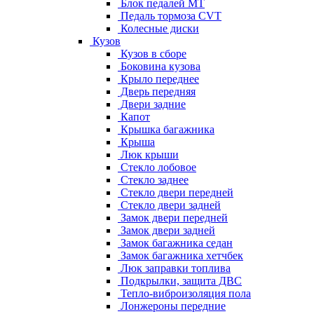
Блок педалей МТ
Педаль тормоза CVT
Колесные диски
Кузов
Кузов в сборе
Боковина кузова
Крыло переднее
Дверь передняя
Двери задние
Капот
Крышка багажника
Крыша
Люк крыши
Стекло лобовое
Стекло заднее
Стекло двери передней
Стекло двери задней
Замок двери передней
Замок двери задней
Замок багажника седан
Замок багажника хетчбек
Люк заправки топлива
Подкрылки, защита ДВС
Тепло-виброизоляция пола
Лонжероны передние