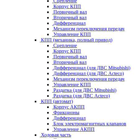
Сцепление
Корпус КПП
Первичный вал
Вторичный вал
Дифференциал
Механизм переключения передач
Управление КПП
КПП (механика, полный привод)
Сцепление
Корпус КПП
Первичный вал
Вторичный вал
Дифференциал (для ДВС Mitsubishi)
Дифференциал (для ДВС Acteco)
Механизм переключения передач
Управление КПП
Раздатка (для ДВС Mitsubishi)
Раздатка (для ДВС Acteco)
КПП (автомат)
Корпус АКПП
Фрикционы
Дифференциал
Блок электромагнитных клапанов
Управление АКПП
Ходовая часть