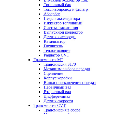
Впускной коллектор 1.8L
Топливный бак
Топливопровод и фильтр
Абсорбер
Педаль акселератора
Инжектор топливный
Система зажигания
Выпускной коллектор
Датчик кислорода
Катализатор
Глушитель
Теплоизоляция
Радиатор CVT
Трансмиссия MT
Трансмиссия S170
Механизм выбора передач
Сцепление
Корпус коробки
Вилки переключения передач
Первичный вал
Вторичный вал
Дифференциал
Датчик скорости
Трансмиссия CVT
Трансмиссия в сборе