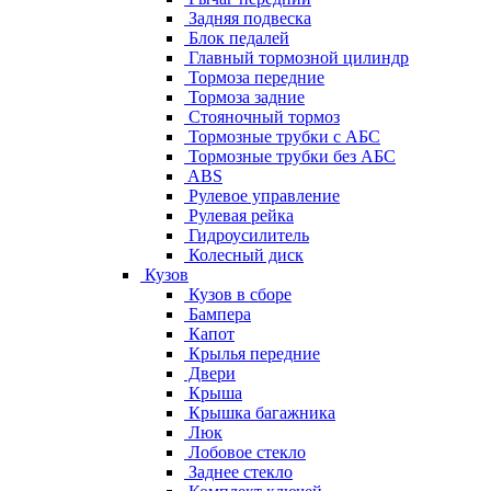
Задняя подвеска
Блок педалей
Главный тормозной цилиндр
Тормоза передние
Тормоза задние
Стояночный тормоз
Тормозные трубки с АБС
Тормозные трубки без АБС
ABS
Рулевое управление
Рулевая рейка
Гидроусилитель
Колесный диск
Кузов
Кузов в сборе
Бампера
Капот
Крылья передние
Двери
Крыша
Крышка багажника
Люк
Лобовое стекло
Заднее стекло