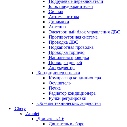
Подрулевые переключатели
Блок предохранителей
Сигнал
Автомагнитола
Динамики
Антенна
Электронный блок управления ДВС
Противоугонная система
Проводка ДВС
Подкапотная проводка
Проводка торпедо
Напольная проводка
Проводка дверей
Аккумулятор
Кондиционер и печка
Компрессор кондиционера
Осушитель
Печка
Радиатор кондиционера
Ручки регулировки
Объемы технических жидкостей
Chery
Amulet
Двигатель 1.6
Двигатель в сборе