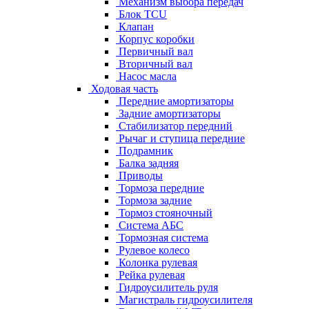
Механизм выбора передач
Блок TCU
Клапан
Корпус коробки
Первичный вал
Вторичный вал
Насос масла
Ходовая часть
Передние амортизаторы
Задние амортизаторы
Стабилизатор передний
Рычаг и ступица передние
Подрамник
Балка задняя
Приводы
Тормоза передние
Тормоза задние
Тормоз стояночный
Система АБС
Тормозная система
Рулевое колесо
Колонка рулевая
Рейка рулевая
Гидроусилитель руля
Магистраль гидроусилителя