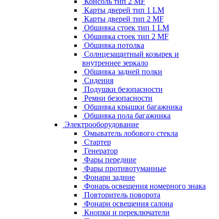
Консоль тип 2 MF
Карты дверей тип 1 LM
Карты дверей тип 2 MF
Обшивка стоек тип 1 LM
Обшивка стоек тип 2 MF
Обшивка потолка
Солнцезащитный козырек и
внутреннее зеркало
Обшивка задней полки
Сидения
Подушки безопасности
Ремни безопасности
Обшивка крышки багажника
Обшивка пола багажника
Электрооборудование
Омыватель лобового стекла
Стартер
Генератор
Фары передние
Фары противотуманные
Фонари задние
Фонарь освещения номерного знака
Повторитель поворота
Фонари освещения салона
Кнопки и переключатели