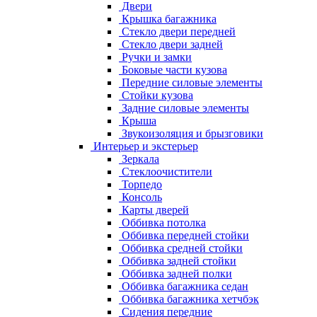
Двери
Крышка багажника
Стекло двери передней
Стекло двери задней
Ручки и замки
Боковые части кузова
Передние силовые элементы
Стойки кузова
Задние силовые элементы
Крыша
Звукоизоляция и брызговики
Интерьер и экстерьер
Зеркала
Стеклоочистители
Торпедо
Консоль
Карты дверей
Оббивка потолка
Оббивка передней стойки
Оббивка средней стойки
Оббивка задней стойки
Оббивка задней полки
Оббивка багажника седан
Оббивка багажника хетчбэк
Сидения передние