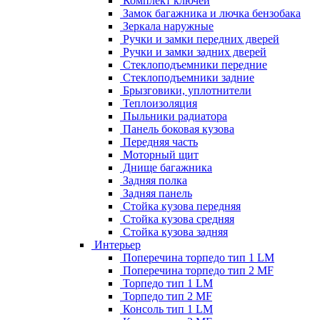
Комплект ключей
Замок багажника и лючка бензобака
Зеркала наружные
Ручки и замки передних дверей
Ручки и замки задних дверей
Стеклоподъемники передние
Стеклоподъемники задние
Брызговики, уплотнители
Теплоизоляция
Пыльники радиатора
Панель боковая кузова
Передняя часть
Моторный щит
Днище багажника
Задняя полка
Задняя панель
Стойка кузова передняя
Стойка кузова средняя
Стойка кузова задняя
Интерьер
Поперечина торпедо тип 1 LM
Поперечина торпедо тип 2 MF
Торпедо тип 1 LM
Торпедо тип 2 MF
Консоль тип 1 LM