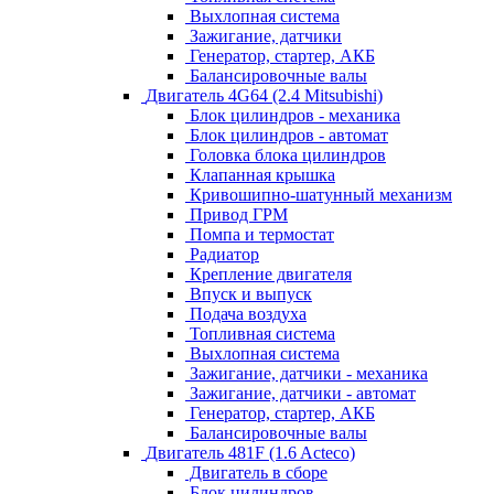
Выхлопная система
Зажигание, датчики
Генератор, стартер, АКБ
Балансировочные валы
Двигатель 4G64 (2.4 Mitsubishi)
Блок цилиндров - механика
Блок цилиндров - автомат
Головка блока цилиндров
Клапанная крышка
Кривошипно-шатунный механизм
Привод ГРМ
Помпа и термостат
Радиатор
Крепление двигателя
Впуск и выпуск
Подача воздуха
Топливная система
Выхлопная система
Зажигание, датчики - механика
Зажигание, датчики - автомат
Генератор, стартер, АКБ
Балансировочные валы
Двигатель 481F (1.6 Acteco)
Двигатель в сборе
Блок цилиндров