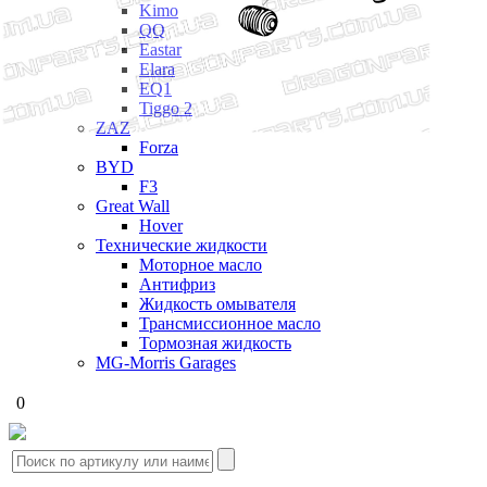
Kimo
QQ
Eastar
Elara
EQ1
Tiggo 2
ZAZ
Forza
BYD
F3
Great Wall
Hover
Технические жидкости
Моторное масло
Антифриз
Жидкость омывателя
Трансмиссионное масло
Тормозная жидкость
MG-Morris Garages
0