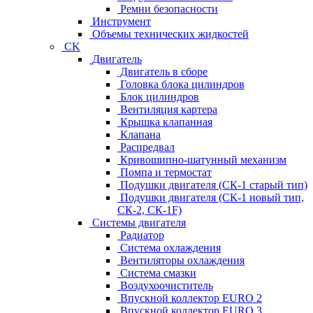
Ремни безопасности
Инструмент
Объемы технических жидкостей
CK
Двигатель
Двигатель в сборе
Головка блока цилиндров
Блок цилиндров
Вентиляция картера
Крышка клапанная
Клапана
Распредвал
Кривошипно-шатунный механизм
Помпа и термостат
Подушки двигателя (СК-1 старый тип)
Подушки двигателя (СК-1 новый тип,
СК-2, СК-1F)
Системы двигателя
Радиатор
Система охлаждения
Вентиляторы охлаждения
Система смазки
Воздухоочиститель
Впускной коллектор EURO 2
Впускной коллектор EURO 3