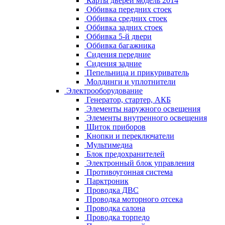
Карты дверей модель 2014
Оббивка передних стоек
Оббивка средних стоек
Оббивка задних стоек
Оббивка 5-й двери
Оббивка багажника
Сидения передние
Сидения задние
Пепельница и прикуриватель
Молдинги и уплотнители
Электрооборудование
Генератор, стартер, АКБ
Элементы наружного освещения
Элементы внутренного освещения
Щиток приборов
Кнопки и переключатели
Мультимедиа
Блок предохранителей
Электронный блок управления
Противоугонная система
Парктроник
Проводка ДВС
Проводка моторного отсека
Проводка салона
Проводка торпедо