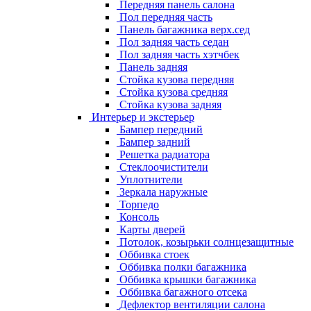
Передняя панель салона
Пол передняя часть
Панель багажника верх.сед
Пол задняя часть седан
Пол задняя часть хэтчбек
Панель задняя
Стойка кузова передняя
Стойка кузова средняя
Стойка кузова задняя
Интерьер и экстерьер
Бампер передний
Бампер задний
Решетка радиатора
Стеклоочистители
Уплотнители
Зеркала наружные
Торпедо
Консоль
Карты дверей
Потолок, козырьки солнцезащитные
Оббивка стоек
Оббивка полки багажника
Оббивка крышки багажника
Оббивка багажного отсека
Дефлектор вентиляции салона