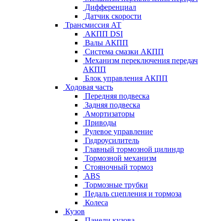
Дифференциал
Датчик скорости
Трансмиссия АТ
АКПП DSI
Валы АКПП
Система смазки АКПП
Механизм переключения передач
АКПП
Блок управления АКПП
Ходовая часть
Передняя подвеска
Задняя подвеска
Амортизаторы
Приводы
Рулевое управление
Гидроусилитель
Главный тормозной цилиндр
Тормозной механизм
Стояночный тормоз
ABS
Тормозные трубки
Педаль сцепления и тормоза
Колеса
Кузов
Панели кузова