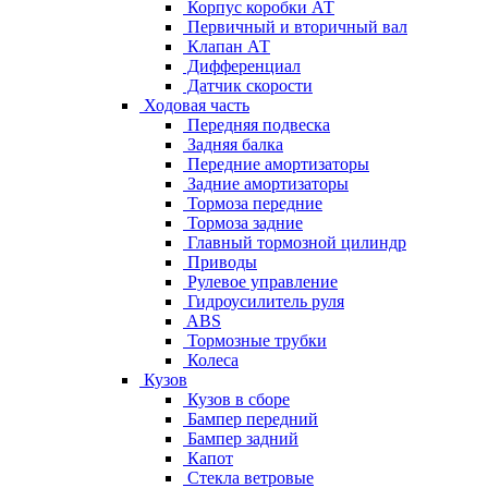
Корпус коробки АТ
Первичный и вторичный вал
Клапан АТ
Дифференциал
Датчик скорости
Ходовая часть
Передняя подвеска
Задняя балка
Передние амортизаторы
Задние амортизаторы
Тормоза передние
Тормоза задние
Главный тормозной цилиндр
Приводы
Рулевое управление
Гидроусилитель руля
ABS
Тормозные трубки
Колеса
Кузов
Кузов в сборе
Бампер передний
Бампер задний
Капот
Стекла ветровые