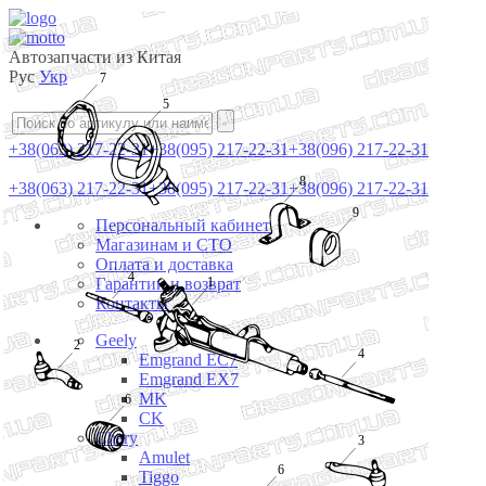
Автозапчасти из Китая
Рус
Укр
7
5
+38(063) 217-22-31
+38(095) 217-22-31
+38(096) 217-22-31
8
+38(063) 217-22-31
+38(095) 217-22-31
+38(096) 217-22-31
9
Персональный кабинет
Магазинам и СТО
Оплата и доставка
4
Гарантии и возврат
1
Контакты
Geely
2
4
Emgrand EC7
Emgrand EX7
MK
6
CK
Chery
3
Amulet
6
Tiggo