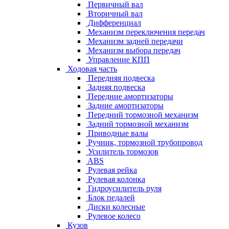
Первичный вал
Вторичный вал
Дифференциал
Механизм переключения передач
Механизм задней передачи
Механизм выбора передач
Управление КПП
Ходовая часть
Передняя подвеска
Задняя подвеска
Передние амортизаторы
Задние амортизаторы
Передний тормозной механизм
Задний тормозной механизм
Приводные валы
Ручник, тормозной трубопровод
Усилитель тормозов
ABS
Рулевая рейка
Рулевая колонка
Гидроусилитель руля
Блок педалей
Диски колесные
Рулевое колесо
Кузов