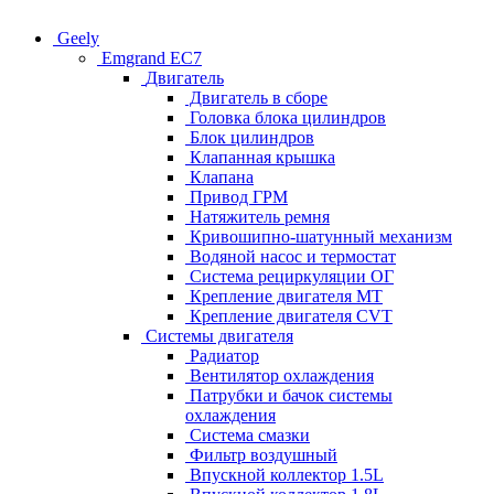
Geely
Emgrand EC7
Двигатель
Двигатель в сборе
Головка блока цилиндров
Блок цилиндров
Клапанная крышка
Клапана
Привод ГРМ
Натяжитель ремня
Кривошипно-шатунный механизм
Водяной насос и термостат
Система рециркуляции ОГ
Крепление двигателя MT
Крепление двигателя CVT
Системы двигателя
Радиатор
Вентилятор охлаждения
Патрубки и бачок системы
охлаждения
Система смазки
Фильтр воздушный
Впускной коллектор 1.5L