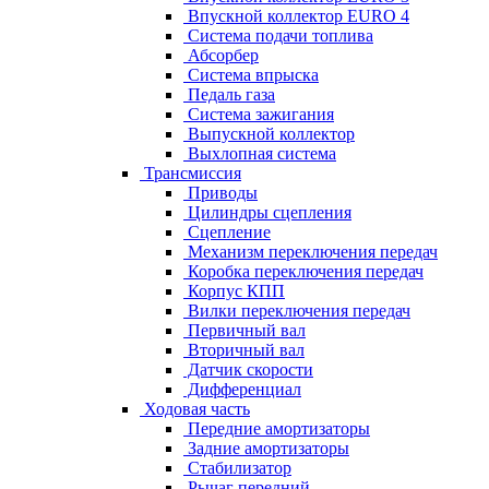
Впускной коллектор EURO 4
Система подачи топлива
Абсорбер
Система впрыска
Педаль газа
Система зажигания
Выпускной коллектор
Выхлопная система
Трансмиссия
Приводы
Цилиндры сцепления
Сцепление
Механизм переключения передач
Коробка переключения передач
Корпус КПП
Вилки переключения передач
Первичный вал
Вторичный вал
Датчик скорости
Дифференциал
Ходовая часть
Передние амортизаторы
Задние амортизаторы
Стабилизатор
Рычаг передний