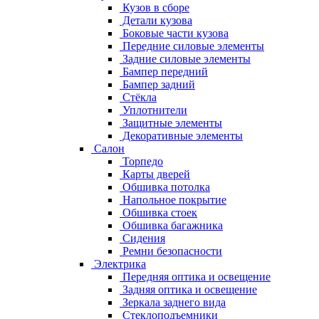
Кузов в сборе
Детали кузова
Боковые части кузова
Передние силовые элементы
Задние силовые элементы
Бампер передний
Бампер задний
Стёкла
Уплотнители
Защитные элементы
Декоративные элементы
Салон
Торпедо
Карты дверей
Обшивка потолка
Напольное покрытие
Обшивка стоек
Обшивка багажника
Сидения
Ремни безопасности
Электрика
Передняя оптика и освещение
Задняя оптика и освещение
Зеркала заднего вида
Стеклоподъемники