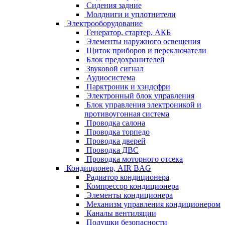
Сидения задние
Молдниги и уплотнители
Электрооборудование
Генератор, стартер, АКБ
Элементы наружного освещения
Щиток приборов и переключатели
Блок предохранителей
Звуковой сигнал
Аудиосистема
Парктроник и хэндсфри
Электронный блок управления
Блок управления электроникой и
противоугонная система
Проводка салона
Проводка торпедо
Проводка дверей
Проводка ДВС
Проводка моторного отсека
Кондиционер, AIR BAG
Радиатор кондиционера
Компрессор кондиционера
Элементы кондиционера
Механизм управления кондиционером
Каналы вентиляции
Подушки безопасности