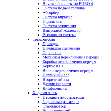
Впускной коллектор EURO 4
Система подачи топлива
Абсорбер
Система впрыска
Педаль газа
Система зажигания
Выпускной коллектор
Выхлопная система
Трансмиссия
Приводы
Цилиндры сцепления
Сцепление
Механизм переключения передач
Коробка переключения передач
Корпус КПП
Вилки переключения передач
Первичный вал
Вторичный вал
Датчик скорости
Дифференциал
Ходовая часть
Передние амортизаторы
Задние амортизаторы
Стабилизатор
Рычаг передний