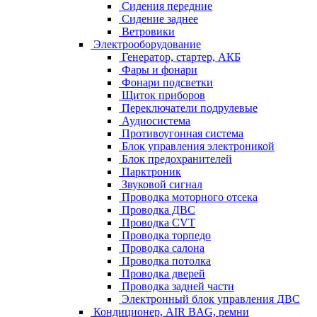
Сидения передние
Сидение заднее
Ветровики
Электрооборудование
Генератор, стартер, АКБ
Фары и фонари
Фонари подсветки
Щиток приборов
Переключатели подрулевые
Аудиосистема
Противоугонная система
Блок управления электроникой
Блок предохранителей
Парктроник
Звуковой сигнал
Проводка моторного отсека
Проводка ДВС
Проводка CVT
Проводка торпедо
Проводка салона
Проводка потолка
Проводка дверей
Проводка задней части
Электронный блок управления ДВС
Кондиционер, AIR BAG, ремни