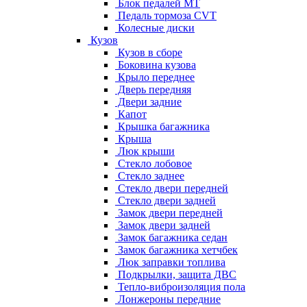
Блок педалей МТ
Педаль тормоза CVT
Колесные диски
Кузов
Кузов в сборе
Боковина кузова
Крыло переднее
Дверь передняя
Двери задние
Капот
Крышка багажника
Крыша
Люк крыши
Стекло лобовое
Стекло заднее
Стекло двери передней
Стекло двери задней
Замок двери передней
Замок двери задней
Замок багажника седан
Замок багажника хетчбек
Люк заправки топлива
Подкрылки, защита ДВС
Тепло-виброизоляция пола
Лонжероны передние