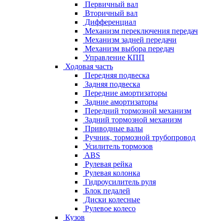
Первичный вал
Вторичный вал
Дифференциал
Механизм переключения передач
Механизм задней передачи
Механизм выбора передач
Управление КПП
Ходовая часть
Передняя подвеска
Задняя подвеска
Передние амортизаторы
Задние амортизаторы
Передний тормозной механизм
Задний тормозной механизм
Приводные валы
Ручник, тормозной трубопровод
Усилитель тормозов
ABS
Рулевая рейка
Рулевая колонка
Гидроусилитель руля
Блок педалей
Диски колесные
Рулевое колесо
Кузов