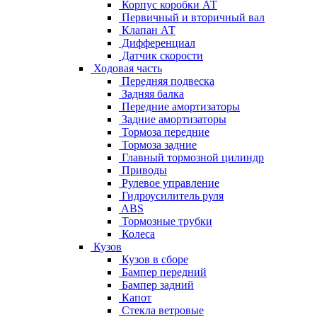
Корпус коробки АТ
Первичный и вторичный вал
Клапан АТ
Дифференциал
Датчик скорости
Ходовая часть
Передняя подвеска
Задняя балка
Передние амортизаторы
Задние амортизаторы
Тормоза передние
Тормоза задние
Главный тормозной цилиндр
Приводы
Рулевое управление
Гидроусилитель руля
ABS
Тормозные трубки
Колеса
Кузов
Кузов в сборе
Бампер передний
Бампер задний
Капот
Стекла ветровые