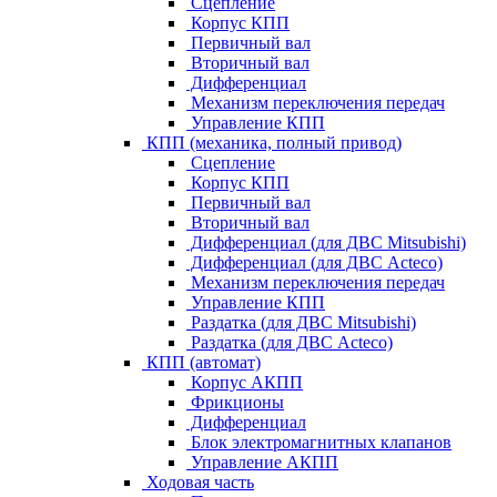
Сцепление
Корпус КПП
Первичный вал
Вторичный вал
Дифференциал
Механизм переключения передач
Управление КПП
КПП (механика, полный привод)
Сцепление
Корпус КПП
Первичный вал
Вторичный вал
Дифференциал (для ДВС Mitsubishi)
Дифференциал (для ДВС Acteco)
Механизм переключения передач
Управление КПП
Раздатка (для ДВС Mitsubishi)
Раздатка (для ДВС Acteco)
КПП (автомат)
Корпус АКПП
Фрикционы
Дифференциал
Блок электромагнитных клапанов
Управление АКПП
Ходовая часть