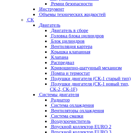
Ремни безопасности
Инструмент
Объемы технических жидкостей
CK
Двигатель
Двигатель в сборе
Головка блока цилиндров
Блок цилиндров
Вентиляция картера
Крышка клапанная
Клапана
Распредвал
Кривошипно-шатунный механизм
Помпа и термостат
Подушки двигателя (СК-1 старый тип)
Подушки двигателя (СК-1 новый тип,
СК-2, СК-1F)
Системы двигателя
Радиатор
Система охлаждения
Вентиляторы охлаждения
Система смазки
Воздухоочиститель
Впускной коллектор EURO 2
Впускной коллектор EURO 3