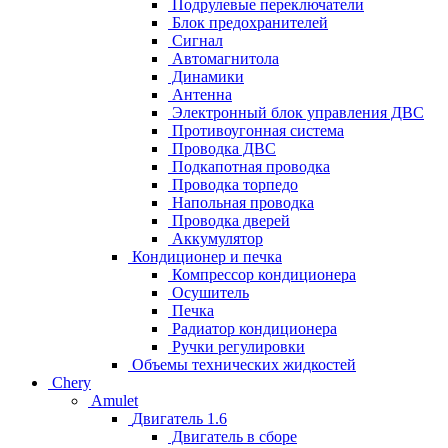
Подрулевые переключатели
Блок предохранителей
Сигнал
Автомагнитола
Динамики
Антенна
Электронный блок управления ДВС
Противоугонная система
Проводка ДВС
Подкапотная проводка
Проводка торпедо
Напольная проводка
Проводка дверей
Аккумулятор
Кондиционер и печка
Компрессор кондиционера
Осушитель
Печка
Радиатор кондиционера
Ручки регулировки
Объемы технических жидкостей
Chery
Amulet
Двигатель 1.6
Двигатель в сборе