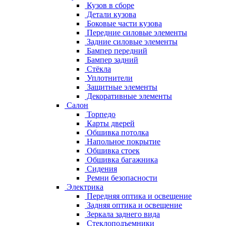
Кузов в сборе
Детали кузова
Боковые части кузова
Передние силовые элементы
Задние силовые элементы
Бампер передний
Бампер задний
Стёкла
Уплотнители
Защитные элементы
Декоративные элементы
Салон
Торпедо
Карты дверей
Обшивка потолка
Напольное покрытие
Обшивка стоек
Обшивка багажника
Сидения
Ремни безопасности
Электрика
Передняя оптика и освещение
Задняя оптика и освещение
Зеркала заднего вида
Стеклоподъемники