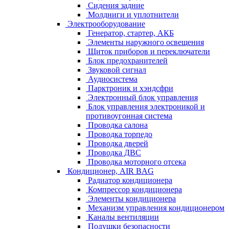
Сидения задние
Молдниги и уплотнители
Электрооборудование
Генератор, стартер, АКБ
Элементы наружного освещения
Щиток приборов и переключатели
Блок предохранителей
Звуковой сигнал
Аудиосистема
Парктроник и хэндсфри
Электронный блок управления
Блок управления электроникой и
противоугонная система
Проводка салона
Проводка торпедо
Проводка дверей
Проводка ДВС
Проводка моторного отсека
Кондиционер, AIR BAG
Радиатор кондиционера
Компрессор кондиционера
Элементы кондиционера
Механизм управления кондиционером
Каналы вентиляции
Подушки безопасности