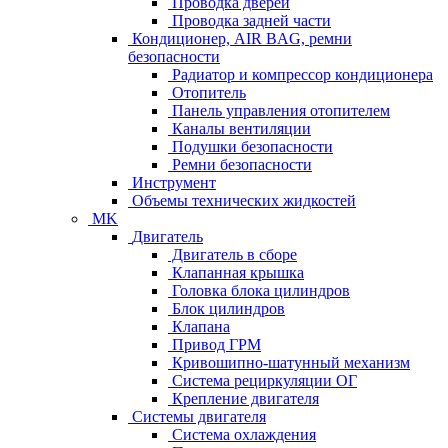
Проводка дверей
Проводка задней части
Кондиционер, AIR BAG, ремни
безопасности
Радиатор и компрессор кондиционера
Отопитель
Панель управления отопителем
Каналы вентиляции
Подушки безопасности
Ремни безопасности
Инструмент
Объемы технических жидкостей
MK
Двигатель
Двигатель в сборе
Клапанная крышка
Головка блока цилиндров
Блок цилиндров
Клапана
Привод ГРМ
Кривошипно-шатунный механизм
Система рециркуляции ОГ
Крепление двигателя
Системы двигателя
Система охлаждения