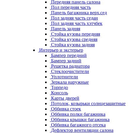
Передняя панель салона
Пол передняя часть
Панель багажника верх.сед
Пол задняя часть седан
Пол задняя часть хэтчбек
Панель задняя
Стойка кузова передняя
Стойка кузова средняя
Стойка кузова задняя
Интерьер и экстерьер
Бампер передний
Бампер задний
Решетка радиатора
Стеклоочистители
Уплотнители
Зеркала наружные
Торпедо
Консоль
Карты дверей
Потолок, козырьки солнцезащитные
Оббивка стоек
Оббивка полки багажника
Оббивка крышки багажника
Оббивка багажного отсека
Дефлектор вентиляции салона