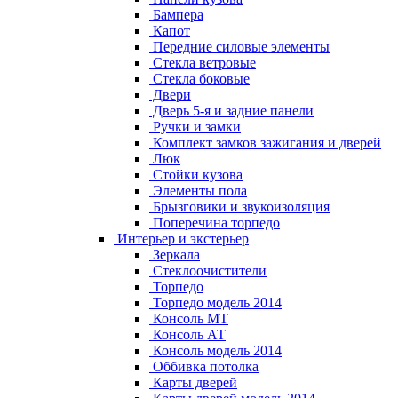
Бампера
Капот
Передние силовые элементы
Стекла ветровые
Стекла боковые
Двери
Дверь 5-я и задние панели
Ручки и замки
Комплект замков зажигания и дверей
Люк
Стойки кузова
Элементы пола
Брызговики и звукоизоляция
Поперечина торпедо
Интерьер и экстерьер
Зеркала
Стеклоочистители
Торпедо
Торпедо модель 2014
Консоль МТ
Консоль АТ
Консоль модель 2014
Оббивка потолка
Карты дверей