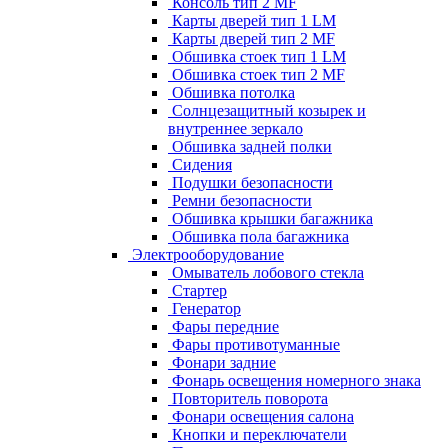
Консоль тип 2 MF
Карты дверей тип 1 LM
Карты дверей тип 2 MF
Обшивка стоек тип 1 LM
Обшивка стоек тип 2 MF
Обшивка потолка
Солнцезащитный козырек и
внутреннее зеркало
Обшивка задней полки
Сидения
Подушки безопасности
Ремни безопасности
Обшивка крышки багажника
Обшивка пола багажника
Электрооборудование
Омыватель лобового стекла
Стартер
Генератор
Фары передние
Фары противотуманные
Фонари задние
Фонарь освещения номерного знака
Повторитель поворота
Фонари освещения салона
Кнопки и переключатели