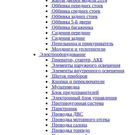
Карты дверей модель 2014
Оббивка передних стоек
Оббивка средних стоек
Оббивка задних стоек
Оббивка 5-й двери
Оббивка багажника
Сидения передние
Сидения задние
Пепельница и прикуриватель
Молдинги и уплотнители
Электрооборудование
Генератор, стартер, АКБ
Элементы наружного освещения
Элементы внутренного освещения
Щиток приборов
Кнопки и переключатели
Мультимедиа
Блок предохранителей
Электронный блок управления
Противоугонная система
Парктроник
Проводка ДВС
Проводка моторного отсека
Проводка салона
Проводка торпедо