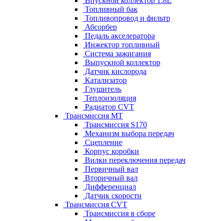
Впускной коллектор 1.8L
Топливный бак
Топливопровод и фильтр
Абсорбер
Педаль акселератора
Инжектор топливный
Система зажигания
Выпускной коллектор
Датчик кислорода
Катализатор
Глушитель
Теплоизоляция
Радиатор CVT
Трансмиссия MT
Трансмиссия S170
Механизм выбора передач
Сцепление
Корпус коробки
Вилки переключения передач
Первичный вал
Вторичный вал
Дифференциал
Датчик скорости
Трансмиссия CVT
Трансмиссия в сборе