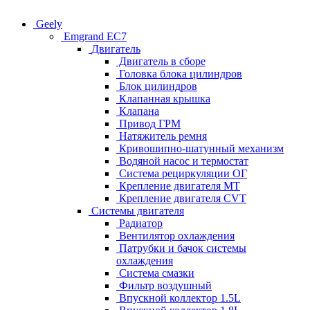
Geely
Emgrand EC7
Двигатель
Двигатель в сборе
Головка блока цилиндров
Блок цилиндров
Клапанная крышка
Клапана
Привод ГРМ
Натяжитель ремня
Кривошипно-шатунный механизм
Водяной насос и термостат
Система рециркуляции ОГ
Крепление двигателя MT
Крепление двигателя CVT
Системы двигателя
Радиатор
Вентилятор охлаждения
Патрубки и бачок системы
охлаждения
Система смазки
Фильтр воздушный
Впускной коллектор 1.5L