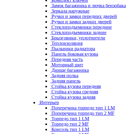
Комплект ключей
Замок багажника и лючка бензобака
Зеркала наружные
Ручки и замки передних дверей
Ручки и замки задних дверей
Стеклоподъемники передние
Стеклоподъемники задние
Брызговики, уплотнители
Теплоизоляция
Пыльники радиатора
Панель боковая кузова
Передняя часть
Моторный щит
Днище багажника
Задняя полка
Задняя панель
Стойка кузова передняя
Стойка кузова средняя
Стойка кузова задняя
Интерьер
Поперечина торпедо тип 1 LM
Поперечина торпедо тип 2 MF
Торпедо тип 1 LM
Торпедо тип 2 MF
Консоль тип 1 LM