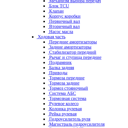
Механизм выбора передач
Блок TCU
Клапан
Корпус коробки
Первичный вал
Вторичный вал
Насос масла
Ходовая часть
Передние амортизаторы
Задние амортизаторы
Стабилизатор передний
Рычаг и ступица передние
Подрамник
Балка задняя
Приводы
Тормоза передние
Тормоза задние
Тормоз стояночный
Система АБС
Тормозная система
Рулевое колесо
Колонка рулевая
Рейка рулевая
Гидроусилитель руля
Магистраль гидроусилителя