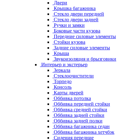
Двери
Крышка багажника
Стекло двери передней
Стекло двери задней
Ручки и замки
Боковые части кузова
Передние силовые элементы
Стойки кузова
Задние силовые элементы
Крыша
Звукоизоляция и брызговики
Интерьер и экстерьер
Зеркала
Стеклоочистители
Торпедо
Консоль
Карты дверей
Оббивка потолка
Оббивка передней стойки
Оббивка средней стойки
Оббивка задней стойки
Оббивка задней полки
Оббивка багажника седан
Оббивка багажника хетчбэк
Сидения передние