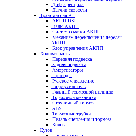
Дифференциал
Датчик скорости
Трансмиссия АТ
АКПП DSI
Валы АКПП
Система смазки АКПП
Механизм переключения передач
АКПП
Блок управления АКПП
Ходовая часть
Передняя подвеска
Задняя подвеска
Амортизаторы
Приводы
Рулевое управление
Гидроусилитель
Главный тормозной цилиндр
Тормозной механизм
Стояночный тормоз
ABS
Тормозные трубки
Педаль сцепления и тормоза
Колеса
Кузов
Панели кузова