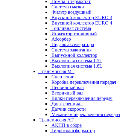
Помпа и термостат
Система смазки
Фильтр воздушный
Впускной коллектор EURO 3
Впускной коллектор EURO 4
Топливная система
Инжектор топливный
Абсорбер
Педаль акселератора
Система зажигания
Выпускной коллектор
Выхлопная система 1.5L
Выхлопная система 1.6L
Трансмиссия МТ
Сцепление
Коробка переключения передач
Первичный вал
Вторичный вал
Вилки переключения передач
Дифференциал
Датчик скорости
Механизм переключения передач
Трансмиссия АТ
АКПП в сборе
Гидротрансформатор