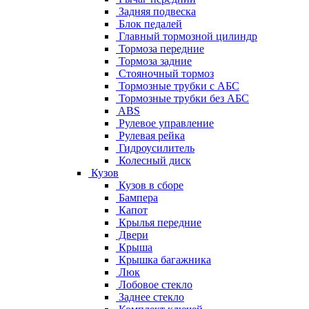
Задняя подвеска
Блок педалей
Главный тормозной цилиндр
Тормоза передние
Тормоза задние
Стояночный тормоз
Тормозные трубки с АБС
Тормозные трубки без АБС
ABS
Рулевое управление
Рулевая рейка
Гидроусилитель
Колесный диск
Кузов
Кузов в сборе
Бампера
Капот
Крылья передние
Двери
Крыша
Крышка багажника
Люк
Лобовое стекло
Заднее стекло