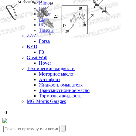
24
после 01,2011
Kimo
16
QQ
19
Eastar
21
22
Elara
EQ1
18
17
Tiggo 2
20
ZAZ
Forza
BYD
F3
Great Wall
Hover
Технические жидкости
Моторное масло
Антифриз
Жидкость омывателя
Трансмиссионное масло
Тормозная жидкость
MG-Morris Garages
0