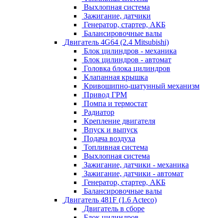
Выхлопная система
Зажигание, датчики
Генератор, стартер, АКБ
Балансировочные валы
Двигатель 4G64 (2.4 Mitsubishi)
Блок цилиндров - механика
Блок цилиндров - автомат
Головка блока цилиндров
Клапанная крышка
Кривошипно-шатунный механизм
Привод ГРМ
Помпа и термостат
Радиатор
Крепление двигателя
Впуск и выпуск
Подача воздуха
Топливная система
Выхлопная система
Зажигание, датчики - механика
Зажигание, датчики - автомат
Генератор, стартер, АКБ
Балансировочные валы
Двигатель 481F (1.6 Acteco)
Двигатель в сборе
Блок цилиндров