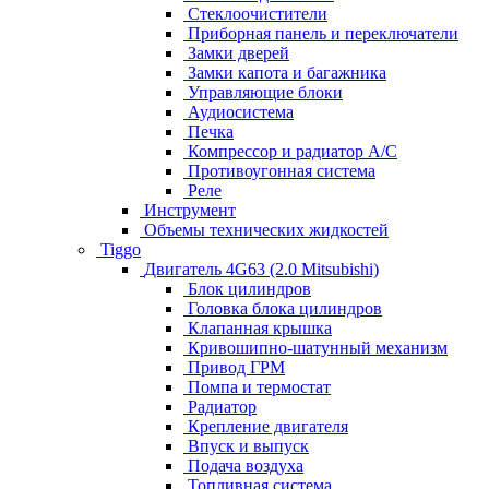
Стеклоочистители
Приборная панель и переключатели
Замки дверей
Замки капота и багажника
Управляющие блоки
Аудиосистема
Печка
Компрессор и радиатор А/C
Противоугонная система
Реле
Инструмент
Объемы технических жидкостей
Tiggo
Двигатель 4G63 (2.0 Mitsubishi)
Блок цилиндров
Головка блока цилиндров
Клапанная крышка
Кривошипно-шатунный механизм
Привод ГРМ
Помпа и термостат
Радиатор
Крепление двигателя
Впуск и выпуск
Подача воздуха
Топливная система