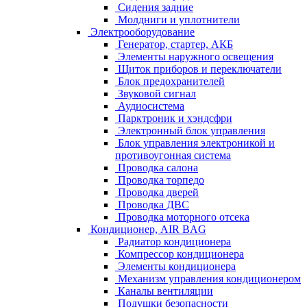
Сидения задние
Молдниги и уплотнители
Электрооборудование
Генератор, стартер, АКБ
Элементы наружного освещения
Щиток приборов и переключатели
Блок предохранителей
Звуковой сигнал
Аудиосистема
Парктроник и хэндсфри
Электронный блок управления
Блок управления электроникой и
противоугонная система
Проводка салона
Проводка торпедо
Проводка дверей
Проводка ДВС
Проводка моторного отсека
Кондиционер, AIR BAG
Радиатор кондиционера
Компрессор кондиционера
Элементы кондиционера
Механизм управления кондиционером
Каналы вентиляции
Подушки безопасности