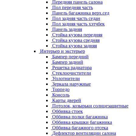
Передняя панель салона
Пол передняя часть
Панель багажника верх.сед
Пол задняя часть седан
Пол задняя часть хэтчбек
Панель задняя
Стойка кузова передняя
Стойка кузова средняя
Стойка кузова задняя
Интерьер и экстерьер
Бампер передний
Бампер задний
Решетка радиатора
Стеклоочистители
Уплотнители
Зеркала наружные
Торпедо
Консоль
Карты дверей
Потолок, козырьки солнцезащитные
Оббивка стоек
Оббивка полки багажника
Оббивка крышки багажника
Оббивка багажного отсека
Дефлектор вентиляции салона