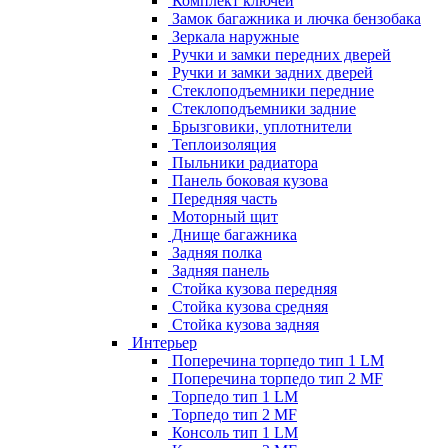
Комплект ключей
Замок багажника и лючка бензобака
Зеркала наружные
Ручки и замки передних дверей
Ручки и замки задних дверей
Стеклоподъемники передние
Стеклоподъемники задние
Брызговики, уплотнители
Теплоизоляция
Пыльники радиатора
Панель боковая кузова
Передняя часть
Моторный щит
Днище багажника
Задняя полка
Задняя панель
Стойка кузова передняя
Стойка кузова средняя
Стойка кузова задняя
Интерьер
Поперечина торпедо тип 1 LM
Поперечина торпедо тип 2 MF
Торпедо тип 1 LM
Торпедо тип 2 MF
Консоль тип 1 LM