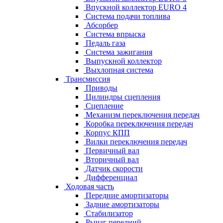
Впускной коллектор EURO 4
Система подачи топлива
Абсорбер
Система впрыска
Педаль газа
Система зажигания
Выпускной коллектор
Выхлопная система
Трансмиссия
Приводы
Цилиндры сцепления
Сцепление
Механизм переключения передач
Коробка переключения передач
Корпус КПП
Вилки переключения передач
Первичный вал
Вторичный вал
Датчик скорости
Дифференциал
Ходовая часть
Передние амортизаторы
Задние амортизаторы
Стабилизатор
Рычаг передний