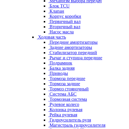
Механизм выбора передач
Блок TCU
Клапан
Корпус коробки
Первичный вал
Вторичный вал
Насос масла
Ходовая часть
Передние амортизаторы
Задние амортизаторы
Стабилизатор передний
Рычаг и ступица передние
Подрамник
Балка задняя
Приводы
Тормоза передние
Тормоза задние
Тормоз стояночный
Система АБС
Тормозная система
Рулевое колесо
Колонка рулевая
Рейка рулевая
Гидроусилитель руля
Магистраль гидроусилителя