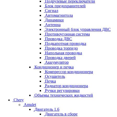
Подрулевые переключатели
Блок предохранителей
Сигнал
Автомагнитола
Динамики
Антенна
Электронный блок управления ДВС
Противоугонная система
Проводка ДВС
Подкапотная проводка
Проводка торпедо
Напольная проводка
Проводка дверей
Аккумулятор
Кондиционер и печка
Компрессор кондиционера
Осушитель
Печка
Радиатор кондиционера
Ручки регулировки
Объемы технических жидкостей
Chery
Amulet
Двигатель 1.6
Двигатель в сборе