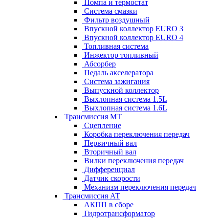
Помпа и термостат
Система смазки
Фильтр воздушный
Впускной коллектор EURO 3
Впускной коллектор EURO 4
Топливная система
Инжектор топливный
Абсорбер
Педаль акселератора
Система зажигания
Выпускной коллектор
Выхлопная система 1.5L
Выхлопная система 1.6L
Трансмиссия МТ
Сцепление
Коробка переключения передач
Первичный вал
Вторичный вал
Вилки переключения передач
Дифференциал
Датчик скорости
Механизм переключения передач
Трансмиссия АТ
АКПП в сборе
Гидротрансформатор