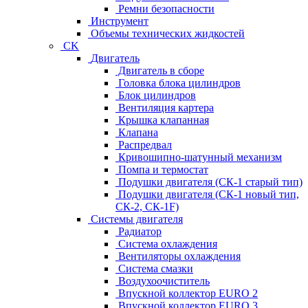
Ремни безопасности
Инструмент
Объемы технических жидкостей
CK
Двигатель
Двигатель в сборе
Головка блока цилиндров
Блок цилиндров
Вентиляция картера
Крышка клапанная
Клапана
Распредвал
Кривошипно-шатунный механизм
Помпа и термостат
Подушки двигателя (СК-1 старый тип)
Подушки двигателя (СК-1 новый тип,
СК-2, СК-1F)
Системы двигателя
Радиатор
Система охлаждения
Вентиляторы охлаждения
Система смазки
Воздухоочиститель
Впускной коллектор EURO 2
Впускной коллектор EURO 3