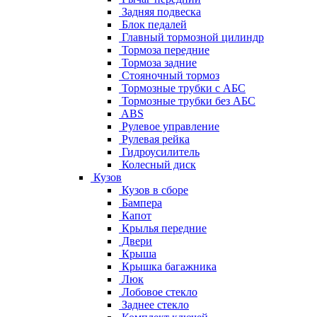
Задняя подвеска
Блок педалей
Главный тормозной цилиндр
Тормоза передние
Тормоза задние
Стояночный тормоз
Тормозные трубки с АБС
Тормозные трубки без АБС
ABS
Рулевое управление
Рулевая рейка
Гидроусилитель
Колесный диск
Кузов
Кузов в сборе
Бампера
Капот
Крылья передние
Двери
Крыша
Крышка багажника
Люк
Лобовое стекло
Заднее стекло