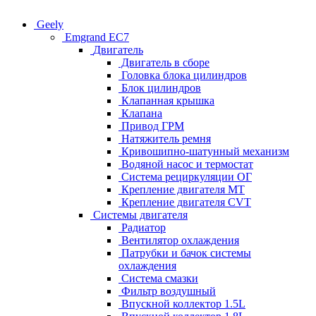
Geely
Emgrand EC7
Двигатель
Двигатель в сборе
Головка блока цилиндров
Блок цилиндров
Клапанная крышка
Клапана
Привод ГРМ
Натяжитель ремня
Кривошипно-шатунный механизм
Водяной насос и термостат
Система рециркуляции ОГ
Крепление двигателя MT
Крепление двигателя CVT
Системы двигателя
Радиатор
Вентилятор охлаждения
Патрубки и бачок системы
охлаждения
Система смазки
Фильтр воздушный
Впускной коллектор 1.5L