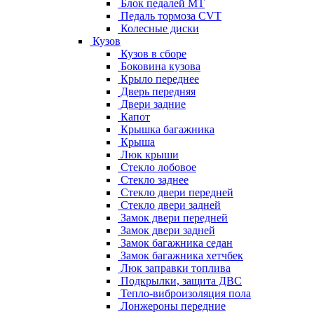
Блок педалей МТ
Педаль тормоза CVT
Колесные диски
Кузов
Кузов в сборе
Боковина кузова
Крыло переднее
Дверь передняя
Двери задние
Капот
Крышка багажника
Крыша
Люк крыши
Стекло лобовое
Стекло заднее
Стекло двери передней
Стекло двери задней
Замок двери передней
Замок двери задней
Замок багажника седан
Замок багажника хетчбек
Люк заправки топлива
Подкрылки, защита ДВС
Тепло-виброизоляция пола
Лонжероны передние