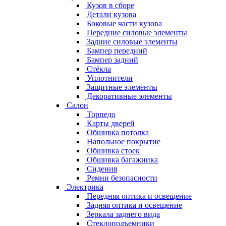
Кузов в сборе
Детали кузова
Боковые части кузова
Передние силовые элементы
Задние силовые элементы
Бампер передний
Бампер задний
Стёкла
Уплотнители
Защитные элементы
Декоративные элементы
Салон
Торпедо
Карты дверей
Обшивка потолка
Напольное покрытие
Обшивка стоек
Обшивка багажника
Сидения
Ремни безопасности
Электрика
Передняя оптика и освещение
Задняя оптика и освещение
Зеркала заднего вида
Стеклоподъемники