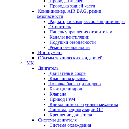
Проводка дверей
Проводка задней части
Кондиционер, AIR BAG, ремни
безопасности
Радиатор и компрессор кондиционера
Отопитель
Панель управления отопителем
Каналы вентиляции
Подушки безопасности
Ремни безопасности
Инструмент
Объемы технических жидкостей
MK
Двигатель
Двигатель в сборе
Клапанная крышка
Головка блока цилиндров
Блок цилиндров
Клапана
Привод ГРМ
Кривошипно-шатунный механизм
Система рециркуляции ОГ
Крепление двигателя
Системы двигателя
Система охлаждения