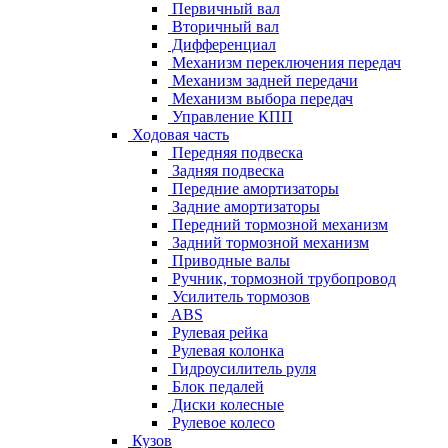
Первичный вал
Вторичный вал
Дифференциал
Механизм переключения передач
Механизм задней передачи
Механизм выбора передач
Управление КПП
Ходовая часть
Передняя подвеска
Задняя подвеска
Передние амортизаторы
Задние амортизаторы
Передний тормозной механизм
Задний тормозной механизм
Приводные валы
Ручник, тормозной трубопровод
Усилитель тормозов
ABS
Рулевая рейка
Рулевая колонка
Гидроусилитель руля
Блок педалей
Диски колесные
Рулевое колесо
Кузов