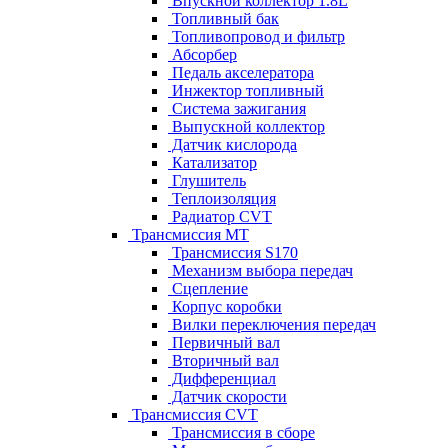
Впускной коллектор 1.8L
Топливный бак
Топливопровод и фильтр
Абсорбер
Педаль акселератора
Инжектор топливный
Система зажигания
Выпускной коллектор
Датчик кислорода
Катализатор
Глушитель
Теплоизоляция
Радиатор CVT
Трансмиссия MT
Трансмиссия S170
Механизм выбора передач
Сцепление
Корпус коробки
Вилки переключения передач
Первичный вал
Вторичный вал
Дифференциал
Датчик скорости
Трансмиссия CVT
Трансмиссия в сборе