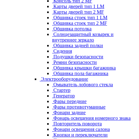
Консоль тип 2 MF
Карты дверей тип 1 LM
Карты дверей тип 2 MF
Обшивка стоек тип 1 LM
Обшивка стоек тип 2 MF
Обшивка потолка
Солнцезащитный козырек и
внутреннее зеркало
Обшивка задней полки
Сидения
Подушки безопасности
Ремни безопасности
Обшивка крышки багажника
Обшивка пола багажника
Электрооборудование
Омыватель лобового стекла
Стартер
Генератор
Фары передние
Фары противотуманные
Фонари задние
Фонарь освещения номерного знака
Повторитель поворота
Фонари освещения салона
Кнопки и переключатели