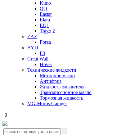
Kimo
QQ
Eastar
Elara
EQ1
Tiggo 2
ZAZ
Forza
BYD
F3
Great Wall
Hover
Технические жидкости
Моторное масло
Антифриз
Жидкость омывателя
Трансмиссионное масло
Тормозная жидкость
MG-Morris Garages
0