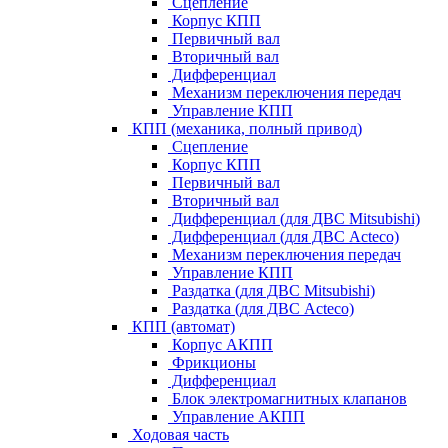
Сцепление
Корпус КПП
Первичный вал
Вторичный вал
Дифференциал
Механизм переключения передач
Управление КПП
КПП (механика, полный привод)
Сцепление
Корпус КПП
Первичный вал
Вторичный вал
Дифференциал (для ДВС Mitsubishi)
Дифференциал (для ДВС Acteco)
Механизм переключения передач
Управление КПП
Раздатка (для ДВС Mitsubishi)
Раздатка (для ДВС Acteco)
КПП (автомат)
Корпус АКПП
Фрикционы
Дифференциал
Блок электромагнитных клапанов
Управление АКПП
Ходовая часть