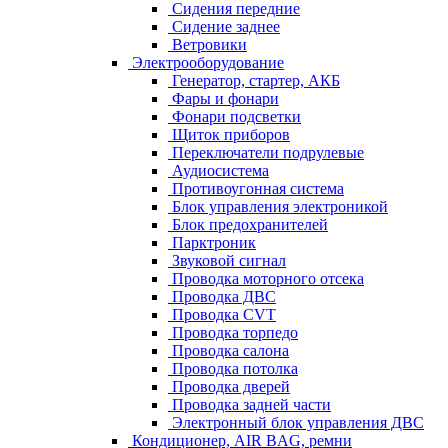
Сидения передние
Сидение заднее
Ветровики
Электрооборудование
Генератор, стартер, АКБ
Фары и фонари
Фонари подсветки
Щиток приборов
Переключатели подрулевые
Аудиосистема
Противоугонная система
Блок управления электроникой
Блок предохранителей
Парктроник
Звуковой сигнал
Проводка моторного отсека
Проводка ДВС
Проводка CVT
Проводка торпедо
Проводка салона
Проводка потолка
Проводка дверей
Проводка задней части
Электронный блок управления ДВС
Кондиционер, AIR BAG, ремни