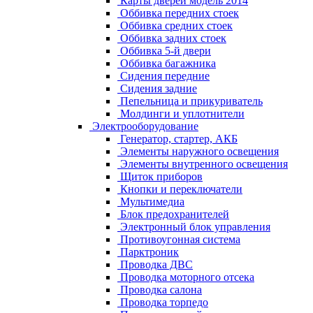
Карты дверей модель 2014
Оббивка передних стоек
Оббивка средних стоек
Оббивка задних стоек
Оббивка 5-й двери
Оббивка багажника
Сидения передние
Сидения задние
Пепельница и прикуриватель
Молдинги и уплотнители
Электрооборудование
Генератор, стартер, АКБ
Элементы наружного освещения
Элементы внутренного освещения
Щиток приборов
Кнопки и переключатели
Мультимедиа
Блок предохранителей
Электронный блок управления
Противоугонная система
Парктроник
Проводка ДВС
Проводка моторного отсека
Проводка салона
Проводка торпедо