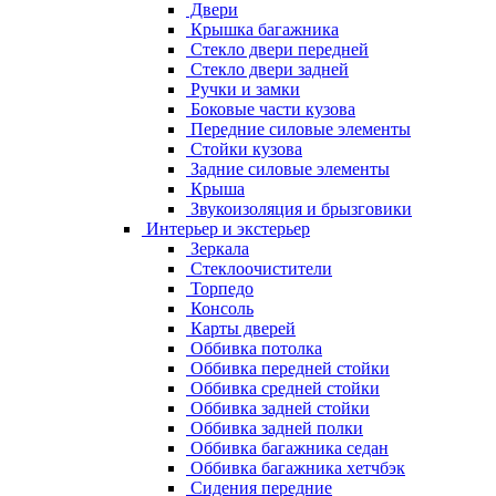
Двери
Крышка багажника
Стекло двери передней
Стекло двери задней
Ручки и замки
Боковые части кузова
Передние силовые элементы
Стойки кузова
Задние силовые элементы
Крыша
Звукоизоляция и брызговики
Интерьер и экстерьер
Зеркала
Стеклоочистители
Торпедо
Консоль
Карты дверей
Оббивка потолка
Оббивка передней стойки
Оббивка средней стойки
Оббивка задней стойки
Оббивка задней полки
Оббивка багажника седан
Оббивка багажника хетчбэк
Сидения передние