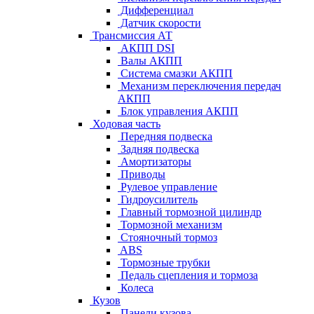
Дифференциал
Датчик скорости
Трансмиссия АТ
АКПП DSI
Валы АКПП
Система смазки АКПП
Механизм переключения передач
АКПП
Блок управления АКПП
Ходовая часть
Передняя подвеска
Задняя подвеска
Амортизаторы
Приводы
Рулевое управление
Гидроусилитель
Главный тормозной цилиндр
Тормозной механизм
Стояночный тормоз
ABS
Тормозные трубки
Педаль сцепления и тормоза
Колеса
Кузов
Панели кузова