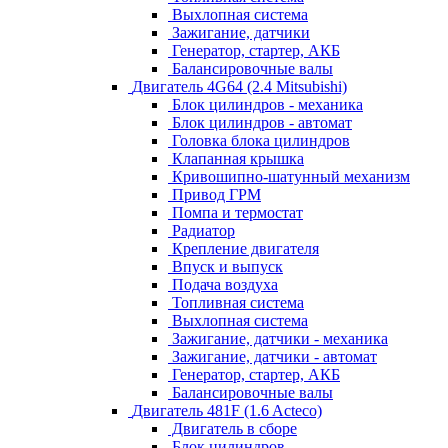
Выхлопная система
Зажигание, датчики
Генератор, стартер, АКБ
Балансировочные валы
Двигатель 4G64 (2.4 Mitsubishi)
Блок цилиндров - механика
Блок цилиндров - автомат
Головка блока цилиндров
Клапанная крышка
Кривошипно-шатунный механизм
Привод ГРМ
Помпа и термостат
Радиатор
Крепление двигателя
Впуск и выпуск
Подача воздуха
Топливная система
Выхлопная система
Зажигание, датчики - механика
Зажигание, датчики - автомат
Генератор, стартер, АКБ
Балансировочные валы
Двигатель 481F (1.6 Acteco)
Двигатель в сборе
Блок цилиндров