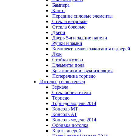
Бампера
Капот
Передние силовые элементы
Стекла ветровые
Стекла боковые
Двери
Дверь 5-я и задние панели
Ручки и замки
Комплект замков зажигания и дверей
Люк
Стойки кузова
Элементы пола
Брызговики и звукоизоляция
Поперечина торпедо
Интерьер и экстерьер
Зеркала
Стеклоочистители
Торпедо
Торпедо модель 2014
Консоль МТ
Консоль АТ
Консоль модель 2014
Оббивка потолка
Карты дверей