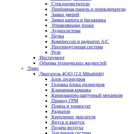
Стеклоочистители
Приборная панель и переключатели
Замки дверей
Замки капота и багажника
Управляющие блоки
Аудиосистема
Печка
Компрессор и радиатор А/C
Противоугонная система
Реле
Инструмент
Объемы технических жидкостей
Tiggo
Двигатель 4G63 (2.0 Mitsubishi)
Блок цилиндров
Головка блока цилиндров
Клапанная крышка
Кривошипно-шатунный механизм
Привод ГРМ
Помпа и термостат
Радиатор
Крепление двигателя
Впуск и выпуск
Подача воздуха
Топливная система