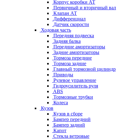
Корпус коробки АТ
Первичный и вторичный вал
Клапан АТ
Дифференциал
Датчик скорости
Ходовая часть
Передняя подвеска
Задняя балка
Передние амортизаторы
Задние амортизаторы
Тормоза передние
Тормоза задние
Главный тормозной цилиндр
Приводы
Рулевое управление
Гидроусилитель руля
ABS
Тормозные трубки
Колеса
Кузов
Кузов в сборе
Бампер передний
Бампер задний
Капот
Стекла ветровые